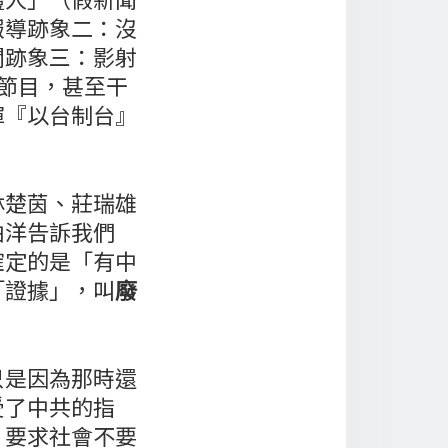
報導跡象二：沒
聞跡象三：影射
論節目，甚至干
揮『以台制台』
林楚茵、莊瑞雄
伯洋告訴我們
確定的是「有中
「證據」，叫
廢
只是因為那時還
受了中共的指
，要求社會不要