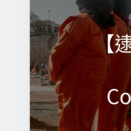
【
【
Co
Co