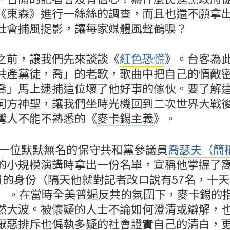
《東森》進行一絲絲的調查，而且也還不願拿
社會捕風捉影，讓每家媒體風聲鶴唳？
之前，讓我們先來談談《
紅色恐慌
》。台客為
共產黨徒，喬」的老歌，歌曲中把自己的情敵
喬」馬上逮捕這位壞了他好事的傢伙。要了解
何方神聖，讓我們坐時光機回到二次世界大戰
灣人不能不熟悉的《
麥卡錫主義
》。
9日一位默默無名的保守共和黨參議員
喬瑟夫（簡
的小規模演講時拿出一份名單，宣稱他掌握了
黨員的身份（隔天他就對記者改口說有57名，十
名）。在當時全美普遍反共的氛圍下，麥卡錫的
然大波。被懷疑的人士不論如何澄清或辯解，
厭惡排斥也偏執多疑的社會證實自己的清白，