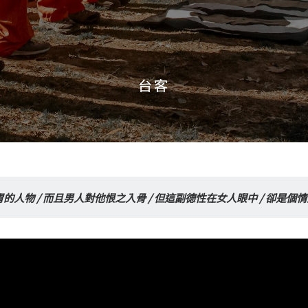
台客
台客
的人物 / 而且男人對他恨之入骨 / 但這副德性在女人眼中 / 卻是個