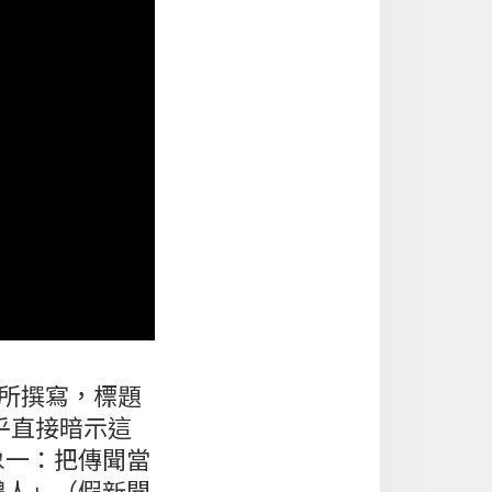
瑜所撰寫，標題
乎直接暗示這
象一：把傳聞當
體人」（假新聞