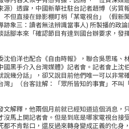
來源）透露，中國新華社駐台記者趙博（劣質
）不但直接在錄影棚盯梢「某電視台」（假新
導跡象三：讀者無法辨識當事人) 所製播的政
談話腳本來「確認節目有達到國台辦要求，發
委沈伯洋也配合《自由時報》，聯合吳思瑤、
中國黑手介入台灣媒體》記者會。記者會上沈
就說幾分話」，卻又說目前他們唯一可以非常
台灣」（台客註解：「眾所皆知的事實」不叫
發文解釋，他兩個月前就已經知道這個消息，
才沒馬上開記者會。但是到底是哪家電視台接
死都不肯鬆口，還反過來轉身變成正義的化身