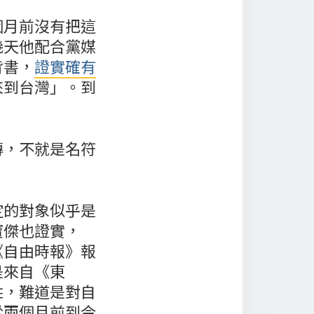
個月前沒有把這
幾天他配合黨媒
背書，
證實確有
來到台灣」。到
。
傳，不就是名符
定的對象似乎是
寶傑也證實，
《自由時報》報
是來自《東
姓，難道是對自
從兩個月前到今