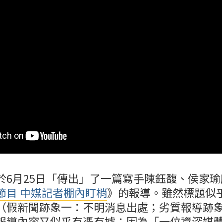
於6月25日「傳出」了一篇寫手陳鈺馥、侯家
節目 中媒記者棚內盯梢
》的報導。雖然標題似
（假新聞跡象一：不明消息出處；劣質報導跡
報導內容又似乎有憑有據：因為「一位資深媒