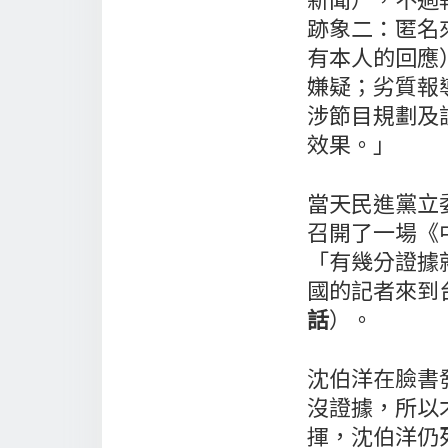
跡象二：匿名
有本人的回應
嫌疑；劣質報
涉節目規劃及
效果。」
當天民進黨立
召開了一場《
「有幾分證據
國的記者來到
話
）。
沈伯洋在臉書
沒證據，所以
揮，沈伯洋仍