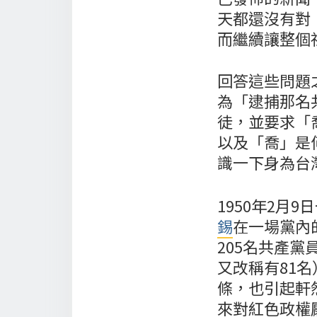
天都還沒有對
而繼續讓整個
回答這些問題
為「逮捕那名
徒，並要求「
以及「喬」是
識一下身為台
1950年2月
錫
在一場黨內
205名共產
又改稱有81
條，也引起軒
來對紅色政權