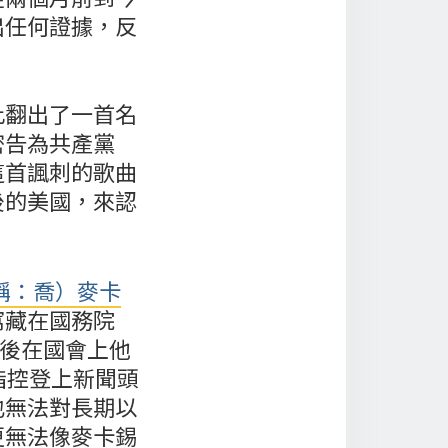
出任何證據，反
此翻出了一首名
密告為共產黨
這首諷刺的歌曲
後的美國，來認
稱：喬）麥卡
窩藏在國務院
天後在國會上他
指控登上新聞頭
也無法對長期以
更無法像麥卡錫