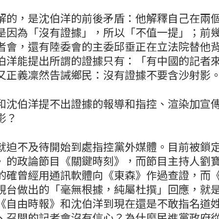
解的，是沈伯洋的前後矛盾：他解釋自己在兩
是因為「沒有證據」，所以「不值一提」；前
者會，還有陸委會的主委邱垂正在立法院替他
伯洋能提出所謂的證據只有：「有中國的記者
又正義凜然告誡鄉民：沒有證據不要含沙射影
和沈伯洋提不出證據的報導和指控、渲染加宣
影？
就迫不及待開始到處指控黨外媒體。目前被鎖
》的政論節目《關鍵時刻》，而節目主持人劉
的確曾經用通訊軟體向《東森》作過查證，而
視台做出的「毫無根據，純屬杜撰」回應，就
《自由時報》和沈伯洋到現在還是不敢指名道
、召開的記者會沒有信心？為什麼民進黨政府