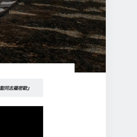
情聖同志羅密歐』