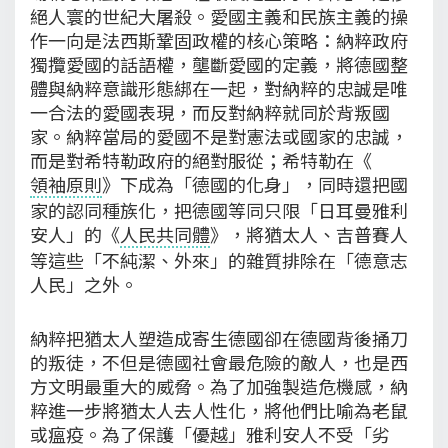
絕人寰的世紀大屠殺。愛國主義和民族主義的操
作一向是法西斯鞏固政權的核心策略：納粹政府
獨攬愛國的話語權，壟斷愛國的定義，將德國整
體與納粹意識形態綁在一起，對納粹的忠誠是唯
一合法的愛國表現，而反對納粹就同於背叛國
家。納粹當局的愛國不是對憲法或國家的忠誠，
而是對希特勒政府的絕對服從；希特勒在《
領袖原則
》下成為「德國的化身」，同時還把國
家的認同種族化，把德國等同只限「日耳曼雅利
安人」的《
人民共同體
》，將猶太人、吉普賽人
等這些「不純潔、外來」的雜質排除在「德意志
人民」之外。
納粹把猶太人塑造成寄生德國卻在德國背後捅刀
的叛徒，不但是德國社會最危險的敵人，也是西
方文明最重大的威脅。為了加強製造危機感，納
粹進一步將猶太人去人性化，將他們比喻為老鼠
或瘟疫。為了保護「優越」雅利安人不受「劣