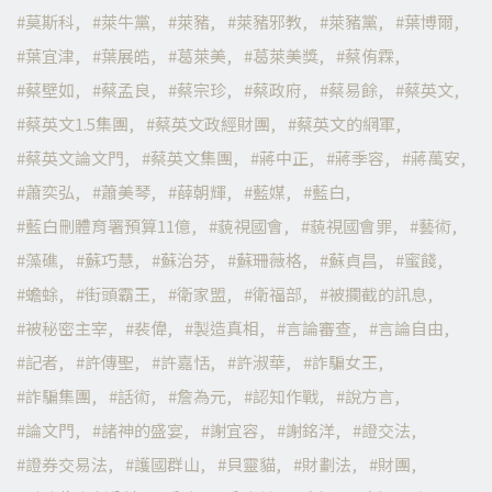
莫斯科
萊牛黨
萊豬
萊豬邪教
萊豬黨
葉博爾
葉宜津
葉展皓
葛萊美
葛萊美獎
蔡侑霖
蔡壁如
蔡孟良
蔡宗珍
蔡政府
蔡易餘
蔡英文
蔡英文1.5集團
蔡英文政經財團
蔡英文的網軍
蔡英文論文門
蔡英文集團
蔣中正
蔣季容
蔣萬安
蕭奕弘
蕭美琴
薛朝輝
藍媒
藍白
藍白刪體育署預算11億
藐視國會
藐視國會罪
藝術
藻礁
蘇巧慧
蘇治芬
蘇珊薇格
蘇貞昌
蜜餞
蟾蜍
街頭霸王
衛家盟
衛福部
被攔截的訊息
被秘密主宰
裴偉
製造真相
言論審查
言論自由
記者
許傳聖
許嘉恬
許淑華
詐騙女王
詐騙集團
話術
詹為元
認知作戰
說方言
論文門
諸神的盛宴
謝宜容
謝銘洋
證交法
證券交易法
護國群山
貝靈貓
財劃法
財團