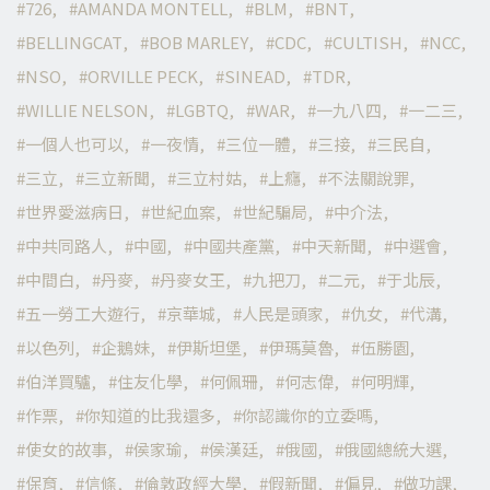
726
AMANDA MONTELL
BLM
BNT
BELLINGCAT
BOB MARLEY
CDC
CULTISH
NCC
NSO
ORVILLE PECK
SINEAD
TDR
WILLIE NELSON
LGBTQ
WAR
一九八四
一二三
一個人也可以
一夜情
三位一體
三接
三民自
三立
三立新聞
三立村姑
上癮
不法關說罪
世界愛滋病日
世紀血案
世紀騙局
中介法
中共同路人
中國
中國共產黨
中天新聞
中選會
中間白
丹麥
丹麥女王
九把刀
二元
于北辰
五一勞工大遊行
京華城
人民是頭家
仇女
代溝
以色列
企鵝妹
伊斯坦堡
伊瑪莫魯
伍勝園
伯洋買驢
住友化學
何佩珊
何志偉
何明輝
作票
你知道的比我還多
你認識你的立委嗎
使女的故事
侯家瑜
侯漢廷
俄國
俄國總統大選
保育
信條
倫敦政經大學
假新聞
偏見
做功課