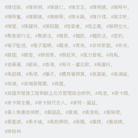
陳培瑜
陳崇樹
陳建仁
陳忠五
陳明通
陳時中
陳時奮
陳朝建
陳椒華
陳水扁
陳汘瑈
陳汶軒
陳瑩
陳耀祥
陳鈺馥
陸委會
陸正義
陽明交大
集會遊行法
集遊法
雜質
難民
難民法
雲豹
電子監控
電子蜜蜂
霸凌
青鳥
非核家園
非洲
韓國
韓瑩
顏翎熹
顏若芳
風力發電
飛馬
食藥署
館長
香港
馬可·盧比歐
馬塞科
馬屁精
馬德
騙子
體育署預算
高嘉瑜
高涌誠
高端
高端萊豬黨
高雄
高雄市營建工程剩餘土石方管理自治條例
鳥渣
麥卡錫
麥卡錫主義
麥卡錫代言人
麥特·蓋茲
黃人焦慮症候群
黃國昌
黃捷
黃澄柏
黃琬珺
黃重諺
黑手槍
黑熊學院
黑鏡
黨媒
黨檢媒
齊柏林