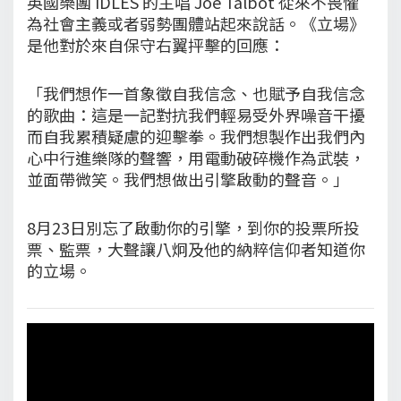
英國樂團 IDLES 的主唱 Joe Talbot 從來不畏懼
為社會主義或者弱勢團體站起來說話。《立場》
是他對於來自保守右翼抨擊的回應：
「我們想作一首象徵自我信念、也賦予自我信念
的歌曲：這是一記對抗我們輕易受外界噪音干擾
而自我累積疑慮的迎擊拳。我們想製作出我們內
心中行進樂隊的聲響，用電動破碎機作為武裝，
並面帶微笑。我們想做出引擎啟動的聲音。」
8月23日別忘了啟動你的引擎，到你的投票所投
票、監票，大聲讓八炯及他的納粹信仰者知道你
的立場。