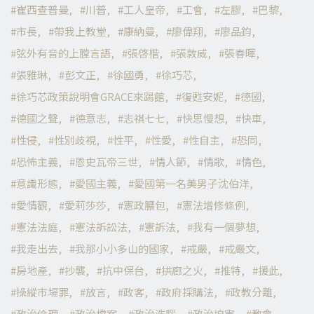
崔西查普曼
川普
工人皇帝
工會
左膠
巴黎
市長
帶我上教堂
康納曼
廖偉翔
廖品鈞
弦外有音的上膛言語
張啓楷
張敦威
張春暉
張雅琳
彭文正
徐國勇
徐巧芯
徐巧芯政策說明會GRACE來踢館
復甦安妮
德國
德國之聲
德意志
志祺七七
快思慢想
快車
性侵
性別歧視
性平
性愛
性自主
恐同
恐怖主義
恩史瓦帝三世
情人節
情歌
情色
意識形態
愛國主義
愛國第一名美男子沈伯洋
愛情觀
愛莉莎莎
憲政膿包
憲法增修條例
憲法法庭
憲法訴訟法
憲訴法
我有一個夢想
我走出去
我那小小多山的國家
戒嚴
戒嚴文
房地產
抄襲
抗中保台
拱廊之火
推特
援此
操縱市場罪
放言
政客
政府採購法
政教分離
政治倫理
政治檔案
政治洗腦
政治迫害
教會