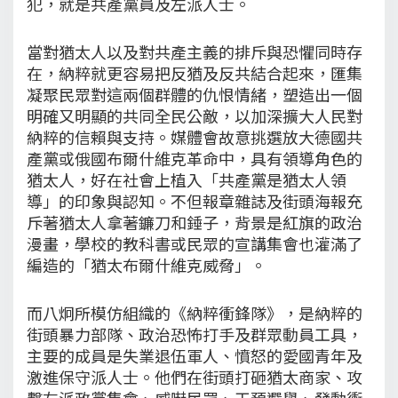
犯，就是共產黨員及左派人士。
當對猶太人以及對共產主義的排斥與恐懼同時存
在，納粹就更容易把反猶及反共結合起來，匯集
凝聚民眾對這兩個群體的仇恨情緒，塑造出一個
明確又明顯的共同全民公敵，以加深擴大人民對
納粹的信賴與支持。媒體會故意挑選放大德國共
產黨或俄國布爾什維克革命中，具有領導角色的
猶太人，好在社會上植入「共產黨是猶太人領
導」的印象與認知。不但報章雜誌及街頭海報充
斥著猶太人拿著鐮刀和錘子，背景是紅旗的政治
漫畫，學校的教科書或民眾的宣講集會也灌滿了
編造的「猶太布爾什維克威脅」。
而八炯所模仿組織的《納粹衝鋒隊》，是納粹的
街頭暴力部隊、政治恐怖打手及群眾動員工具，
主要的成員是失業退伍軍人、憤怒的愛國青年及
激進保守派人士。他們在街頭打砸猶太商家、攻
擊左派政黨集會、威嚇民眾、干預選舉、發動衝