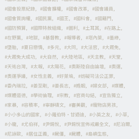
國會投票紀錄
國會擴權
國會改革
國會議員
國會質詢權
國民黨
國王
國科會
國籍門
國防預算
國際特赦組織
圖利
土耳其
在路上
在野黨
地獄
基督教
報導者
塔內萊
墨綠
墮胎
夏日戀情
多元
大同
大法官
大罷免
大罷免大成功
大自然
大陸地區
天主教
天堂
天祐台灣
太報
太陽花
奧斯陸自由論壇
奧運
奧運爭議
女性主義
好萊塢
妨礙司法公正罪
委內瑞拉
姜至剛
姜長志
婚姻
婦女部
媒體
媒體道德
學術倫理
宗教
官商勾結
宣告獨立
家暴
容積率
寧靜禱文
審美觀
寵物店男孩
小小多山的國家
小羅伯特·甘迺迪
小英之友
小草
小龍
尤伯祥
尹錫悅
尹錫悅宣佈戒嚴全文
尼泊爾
尼詠歐
居住正義
屍僵
屍體
島嶼生態