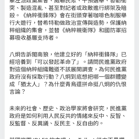
突、製造混亂、甚至對記者或政敵進行綁架及暗
殺。《納粹衝鋒隊》會在街頭穿著咖啡色制服舉
行大遊行，替希特勒做政治宣傳與造勢，保護納
粹組織的集會，並替《納粹親衛隊》和國防軍招
募吸收基層支持者。
八炯告訴閩南狼，他建立好的「納粹衝鋒隊」已
經培養到「可以發起革命了」。請問民進黨政府
對這個納粹組織難道不該展開調查，為何民進黨
政府沒有採取行動？八炯到底想把哪一個群體變
成「猶太人」？為什麼青鳥還拼命挺八炯的仇恨
言論？
未來的社會、歷史、政治學家將會研究，民進黨
政府是如何利用人民反共的情緒來反中、反智、
反監督、反異議、反民主、反自由的。