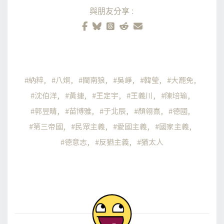
與朋友分享:
納粹
八炯
閩南狼
吳崢
韓瑩
大罷免
沈伯洋
黃捷
王定宇
王義川
陳培瑜
郭昱晴
苗博雅
于北辰
顏翎熹
德國
第三帝國
民眾主義
愛國主義
國家主義
德意志
反猶主義
猶太人