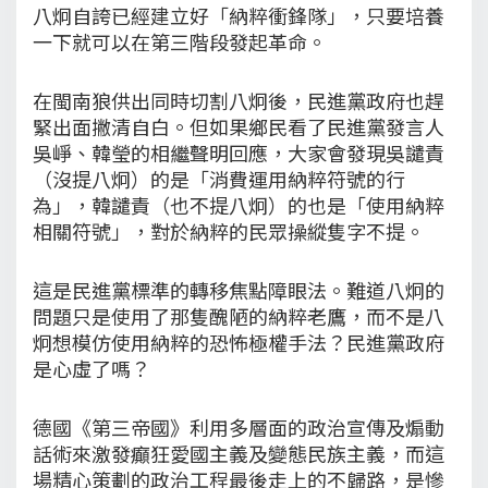
八炯自誇已經建立好「納粹衝鋒隊」，只要培養
一下就可以在第三階段發起革命。
在閩南狼供出同時切割八炯後，民進黨政府也趕
緊出面撇清自白。但如果鄉民看了民進黨發言人
吳崢、韓瑩的相繼聲明回應，大家會發現吳譴責
（沒提八炯）的是「消費運用納粹符號的行
為」，韓譴責（也不提八炯）的也是「使用納粹
相關符號」，對於納粹的民眾操縱隻字不提。
這是民進黨標準的轉移焦點障眼法。難道八炯的
問題只是使用了那隻醜陋的納粹老鷹，而不是八
炯想模仿使用納粹的恐怖極權手法？民進黨政府
是心虛了嗎？
德國《第三帝國》利用多層面的政治宣傳及煽動
話術來激發癲狂愛國主義及變態民族主義，而這
場精心策劃的政治工程最後走上的不歸路，是慘