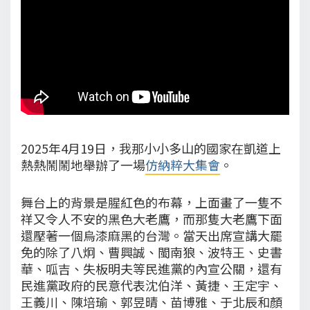
2025年4月19日，我那小小多山的國家在凱道上
熱熱鬧鬧地舉辦了一場
仿納粹大集會
。
舞台上的背景是腥紅色的布幕，上面畫了一隻不
祥又令人不安的黑色大老鷹，而那隻大老鷹下面
還壓著一個烏漆麻黑的台灣。當天出席宣講大罷
免的除了八炯、曹興誠、閩南狼、波特王、史書
華、呱吉、失板明夫等民進黨的內宣公關，還有
民進黨政府的民意代表沈伯洋、黃捷、王定宇、
王義川、陳培瑜、郭昱晴、苗博雅、于北辰和顏