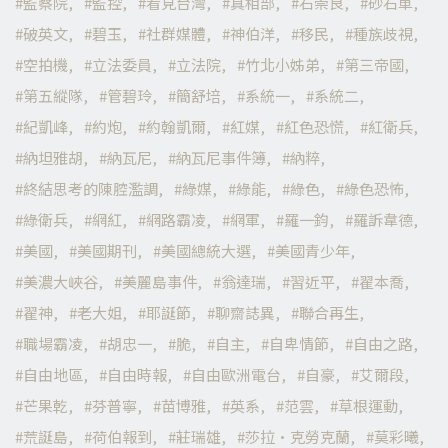
監察院
監控
看見台灣
真相部
石崇良
砂石車
破英文
碧玉
社群媒體
神伯洋
移民
種族歧視
空拍機
立法委員
立法院
竹北小姊弟
第三帝國
第五縱隊
管碧玲
簡舒培
系統一
系統二
紀凱峰
約炮
約翰凱爾
紅媒
紅色恐慌
紅衛兵
納坦雅胡
納瓦尼
納瓦尼事件簿
納粹
終結思考的陳腔濫調
綠媒
綠能
綠色
綠色恐怖
綠衛兵
網紅
網路霸凌
網軍
羅一鈞
羅訴韋德
美國
美國期刊
美國總統大選
美國青少年
美濃大峽谷
美麗島事件
翁達瑞
習近平
翟本喬
翟神
老大姐
耶誕節
聊齋誌異
聯合再生
職場霸凌
胡忠一
脆
自主
自卑情節
自由之路
自由地區
自由時報
自由歐洲電台
自豪
艾爾段
芒果乾
芬普寧
苗博雅
英系
范雲
草根運動
荒誕島
荷伯報到
莊瑞雄
莎拉·克勞克蘭
莫彩曦