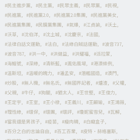
民主進步黨
民主黨
民眾主義
民眾黨
民視
民進黨
民進黨2.0
民進黨2.0集團
民進黨美女
民進黨集團
民鏡黨集團
氣爆
江貞諭
沃土
沃草
沈伯洋
沈土城
沈慶京
法國
法律白話文運動
法白
法綠白賊話運動
波音737
波音787
洪一中
洪健益
洪耀福
派拉蒙
海鯤號
深綠
清新藍
渢佑風場
港澳條例
溫斯坦
溫暖的魄力
潘孟安
潛艦國造
澳門
炒股
無人機
無名氏
無國界記者
爐渣
父權
父親
牛仔
狗腿
猶太人
王世堅
王俊力
王定宇
王室
王小棣
王義川
王顯瑜
王鴻薇
理性綠
環保
環團
環評
瓊妮蜜雪兒
瓦解
當我還是男孩子
疫苗
瘦肉精
白癡盒子
百分之白的言論自由
百工百業
皮特·赫格塞斯