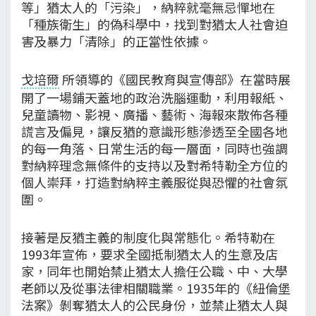
等」猶太人的「污染」，納粹就毫無忌憚地在
「種族衛生」的偽科學中，找到對猶太人社會迫
害及暴力「清除」的正當性依據。
戈培爾
所領導的《國民教育與宣傳部》在當時展
開了一場鋪天蓋地的政治洗腦運動，利用報紙、
兒童讀物、影視、廣播、藝術、海報來散佈各種
謊言及偏見，讓反猶的意識形態滲透至全國各地
的每一角落、日常生活的每一層面，同時也強調
對納粹理念無條件的支持以及對希特勒全方位的
個人崇拜，打造對納粹主義服從與恐懼的社會氛
圍。
接著是反猶主義的制度化與常態化。希特勒在
1993年宣佈，要求全國抵制猶太人的生意及店
家，同年也開始禁止猶太人擔任公職、中、大學
老師以及從事法律相關職業。1935年的《紐倫堡
法案》剝奪猶太人的公民身份，並禁止猶太人與