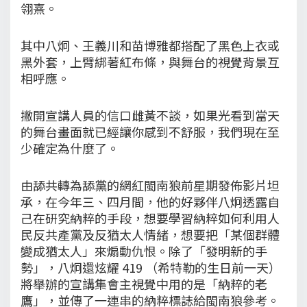
翎熹。
其中八炯、王義川和苗博雅都搭配了黑色上衣或
黑外套，上臂綁著紅布條，與舞台的視覺背景互
相呼應。
撇開宣講人員的信口雌黃不談，如果光看到當天
的舞台畫面就已經讓你感到不舒服，我們現在至
少確定為什麼了。
由舔共轉為舔黨的網紅閩南狼前星期發佈影片坦
承，在今年三、四月間，他的好夥伴八炯透露自
己在研究納粹的手段，想要學習納粹如何利用人
民反共產黨及反猶太人情緒，想要把「某個群體
變成猶太人」來煽動仇恨。除了「發明新的手
勢」，八炯還炫耀 419 （希特勒的生日前一天）
將舉辦的宣講集會主視覺中用的是「納粹的老
鷹」，並傳了一連串的納粹標誌給閩南狼參考。