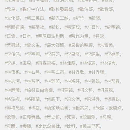
教皇
數位中介法
數位發展部
數位部
數發部
文化部
新三民自
新光三越
新竹
新聞
新聞道德
新華社
新鈔
新頭殼
方君竹
施明德
日僑
日本
明尼亞波利斯
時代力量
普欽
曹興誠
曾文生
最大殘留
最後的晚餐
朱富美
李俊俋
李宇翔
李慧芝
李易修
李源生
李進勇
李遠
東森
東森電視
林佳龍
林俊憲
林俊言
林偉帆
林右昌
林宅血案
林宜敬
林宜瑾
林志潔
林智堅
林楚茵
林淑芬
林義雄
林郁容
林靜儀
柏林自由會議
柯建銘
柯文哲
柯景騰
格瑞姆
格陵蘭
桌底下
梁文傑
梁洪昇
楊惠欽
極權恐怖
標案
橋頭地檢署
檔案局
欣妮·歐康諾
歐盟
正義毒品
歷史哥
死黨
殺蟲劑
母親
母體
毒癮
比比企業社
比科
民主已死