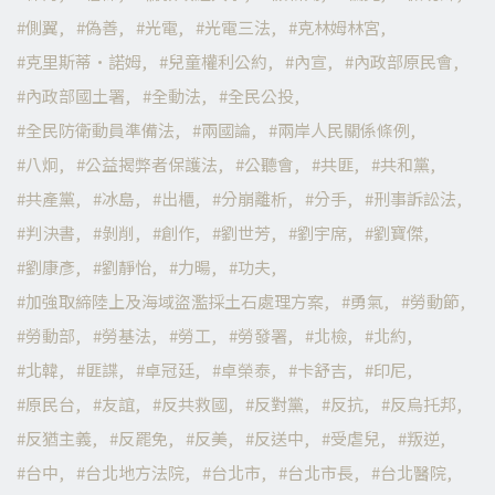
側翼
偽善
光電
光電三法
克林姆林宮
克里斯蒂·諾姆
兒童權利公約
內宣
內政部原民會
內政部國土署
全動法
全民公投
全民防衛動員準備法
兩國論
兩岸人民關係條例
八炯
公益揭弊者保護法
公聽會
共匪
共和黨
共產黨
冰島
出櫃
分崩離析
分手
刑事訴訟法
判決書
剝削
創作
劉世芳
劉宇席
劉寶傑
劉康彥
劉靜怡
力暘
功夫
加強取締陸上及海域盜濫採土石處理方案
勇氣
勞動節
勞動部
勞基法
勞工
勞發署
北檢
北約
北韓
匪諜
卓冠廷
卓榮泰
卡舒吉
印尼
原民台
友誼
反共救國
反對黨
反抗
反烏托邦
反猶主義
反罷免
反美
反送中
受虐兒
叛逆
台中
台北地方法院
台北市
台北市長
台北醫院