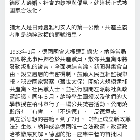
德國人通婚。社會的歧視與偏見，就這樣正式被
國家合法化。
猶太人是日爾曼雅利安人的第一公敵，共產主義
者則是納粹政權的頭號禍患。
1933年2月，德國國會大樓遭到縱火，納粹當局
立即將此事件歸咎於共產黨員，散佈共產黨即將
發動叛亂的謊言，全面凍結言論、新聞與集會自
由，設立層層的告密機制，鼓勵人民互相監視舉
報。秘密國家警察（蓋世太保）開始大規模逮捕
共產黨、社民黨人士，並強行關閉左派報社與政
黨組織。同年５月，納粹學生團體以及他們的大
學教授在柏林舉行了一場公共焚書活動，公開燒
毀所有「有害」、「不道德」、「反德意志」、
具左派思想的書籍。到了7月，《禁止成立新政黨
法》生效，納粹成為德國唯一合法政黨，政黨政
治被徹底瓦解。德國的第一座集中營的首批囚