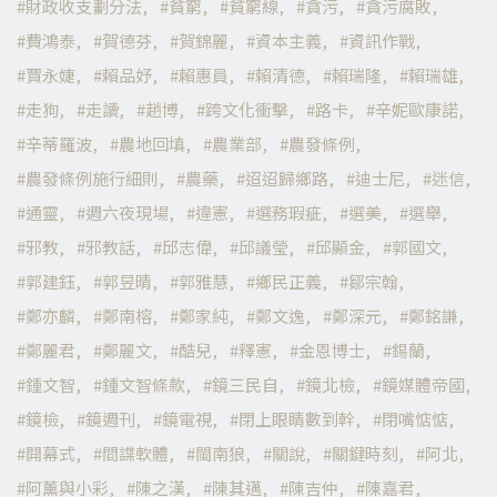
財政收支劃分法
貧窮
貧窮線
貪污
貪污腐敗
費鴻泰
賀德芬
賀錦麗
資本主義
資訊作戰
賈永婕
賴品妤
賴惠員
賴清德
賴瑞隆
賴瑞雄
走狗
走讀
趙博
跨文化衝擊
路卡
辛妮歐康諾
辛蒂羅波
農地回填
農業部
農發條例
農發條例施行細則
農藥
迢迢歸鄉路
迪士尼
迷信
通靈
週六夜現場
違憲
選務瑕疵
選美
選舉
邪教
邪教話
邱志偉
邱議瑩
邱顯金
郭國文
郭建鈺
郭昱晴
郭雅慧
鄉民正義
鄒宗翰
鄭亦麟
鄭南榕
鄭家純
鄭文逸
鄭深元
鄭銘謙
鄭麗君
鄭麗文
酷兒
釋憲
金恩博士
錫蘭
鍾文智
鍾文智條款
鏡三民自
鏡北檢
鏡媒體帝國
鏡檢
鏡週刊
鏡電視
閉上眼睛數到幹
閉嘴惦惦
開幕式
間諜軟體
閩南狼
關說
關鍵時刻
阿北
阿薰與小彩
陳之漢
陳其邁
陳吉仲
陳嘉君