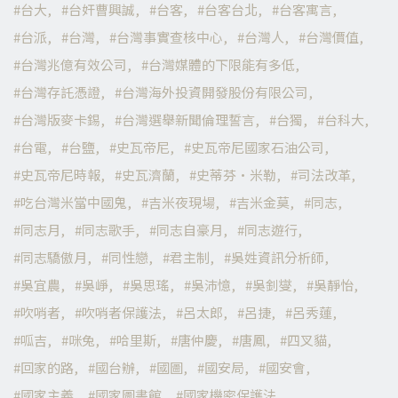
台大
台奸曹興誠
台客
台客台北
台客寓言
台派
台灣
台灣事實查核中心
台灣人
台灣價值
台灣兆億有效公司
台灣媒體的下限能有多低
台灣存託憑證
台灣海外投資開發股份有限公司
台灣版麥卡錫
台灣選舉新聞倫理誓言
台獨
台科大
台電
台鹽
史瓦帝尼
史瓦帝尼國家石油公司
史瓦帝尼時報
史瓦濟蘭
史蒂芬·米勒
司法改革
吃台灣米當中國鬼
吉米夜現場
吉米金莫
同志
同志月
同志歌手
同志自豪月
同志遊行
同志驕傲月
同性戀
君主制
吳姓資訊分析師
吳宜農
吳崢
吳思瑤
吳沛憶
吳釗燮
吳靜怡
吹哨者
吹哨者保護法
呂太郎
呂捷
呂秀蓮
呱吉
咪兔
哈里斯
唐仲慶
唐鳳
四叉貓
回家的路
國台辦
國圖
國安局
國安會
國家主義
國家圖書館
國家機密保護法