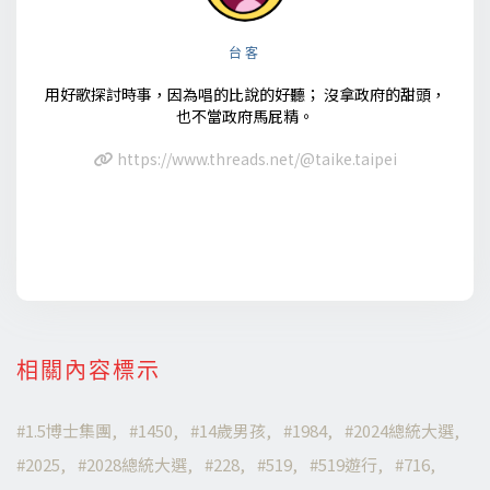
台客
用好歌探討時事，因為唱的比說的好聽； 沒拿政府的甜頭，
也不當政府馬屁精。
https://www.threads.net/@taike.taipei
相關內容標示
1.5博士集團
1450
14歲男孩
1984
2024總統大選
2025
2028總統大選
228
519
519遊行
716