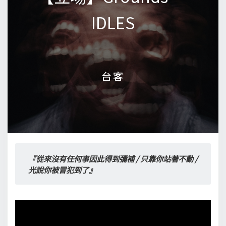
IDLES
IDLES
台客
台客
『從來沒有任何事因此得到彌補 / 只靠你站著不動 / 
光說你被冒犯到了』