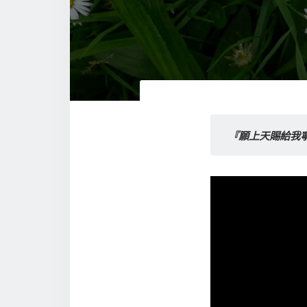
『願上天賜給我寧