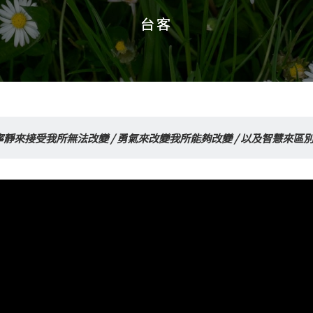
台客
台客
靜來接受我所無法改變 / 勇氣來改變我所能夠改變 / 以及智慧來區