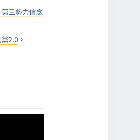
定第三勢力信念
黨2.0
。