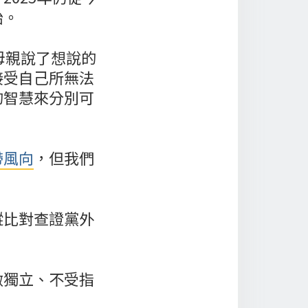
始。
對母親說了想說的
接受自己所無法
的智慧來分別可
帶風向
，但我們
蹤比對查證黨外
做獨立、不受指