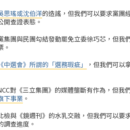
吳思瑤或沈伯洋
的造謠，但我們可以要求黨團
公開查證表態。
黨集團與民團勾結發動罷免立委徐巧芯，但我
票。
《中選會》所謂的「選務瑕疵」
，但我們可以
NCC對《三立集團》的媒體壟斷有作為，但我
旗下事業
。
北檢與《鏡週刊》的水乳交融，但我們可以要
的調查進度。