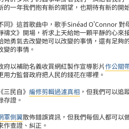
新的一年我們抱有新的期望，也期待有新的開
同》這首歌曲中，歌手Sinéad O'Connor 
靜禱文》開場，祈求上天給她一顆平靜的心來
給她勇氣去改變她可以改變的事情，還有足夠
改變的事情。
政府以補助名義收買網紅製作宣導影片
作公關
更用力監督政府把人民的錢花在哪裡。
《三民自》
編修剪輯過濾真相
，但我們可以追
錄存證。
網軍側翼
散佈錯誤資訊，但我們每個人都可以
來作查證、糾正。