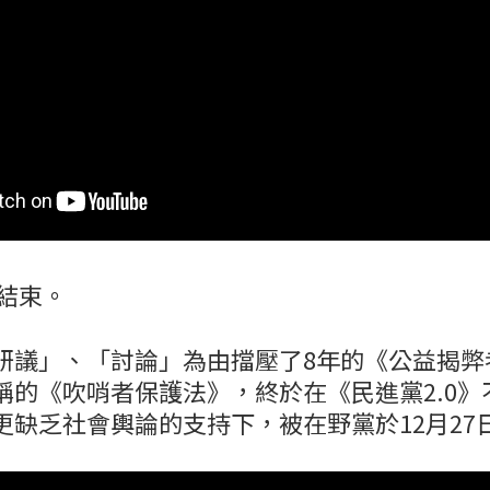
天結束。
研議」、「討論」為由擋壓了8年的《公益揭弊
稱的《吹哨者保護法》，終於在《民進黨2.0》
更缺乏社會輿論的支持下，被在野黨於12月27