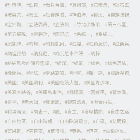
監察院
監控
看見台灣
真相部
石崇良
砂石車
破英文
碧玉
社群媒體
神伯洋
移民
種族歧視
空拍機
立法委員
立法院
竹北小姊弟
第三帝國
第五縱隊
管碧玲
簡舒培
系統一
系統二
紀凱峰
約炮
約翰凱爾
紅媒
紅色恐慌
紅衛兵
納坦雅胡
納瓦尼
納瓦尼事件簿
納粹
終結思考的陳腔濫調
綠媒
綠能
綠色
綠色恐怖
綠衛兵
網紅
網路霸凌
網軍
羅一鈞
羅訴韋德
美國
美國期刊
美國總統大選
美國青少年
美濃大峽谷
美麗島事件
翁達瑞
習近平
翟本喬
翟神
老大姐
耶誕節
聊齋誌異
聯合再生
職場霸凌
胡忠一
脆
自主
自卑情節
自由之路
自由地區
自由時報
自由歐洲電台
自豪
艾爾段
芒果乾
芬普寧
苗博雅
英系
范雲
草根運動