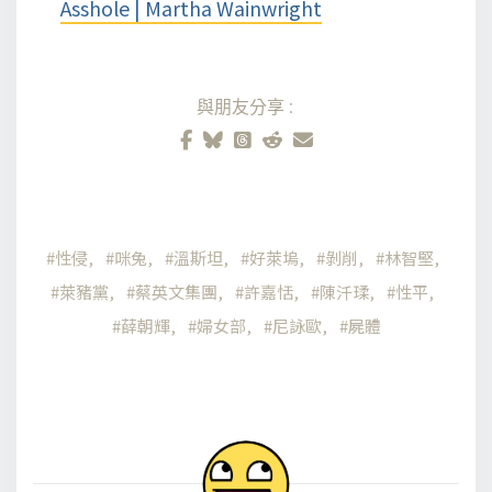
Asshole | Martha Wainwright
與朋友分享:
性侵
咪兔
溫斯坦
好萊塢
剝削
林智堅
萊豬黨
蔡英文集團
許嘉恬
陳汘瑈
性平
薛朝輝
婦女部
尼詠歐
屍體