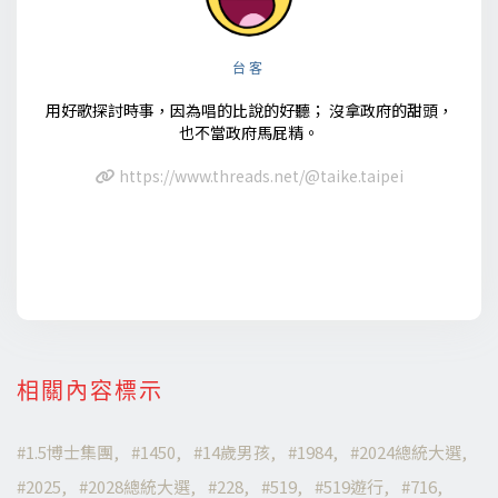
台客
用好歌探討時事，因為唱的比說的好聽； 沒拿政府的甜頭，
也不當政府馬屁精。
https://www.threads.net/@taike.taipei
相關內容標示
1.5博士集團
1450
14歲男孩
1984
2024總統大選
2025
2028總統大選
228
519
519遊行
716