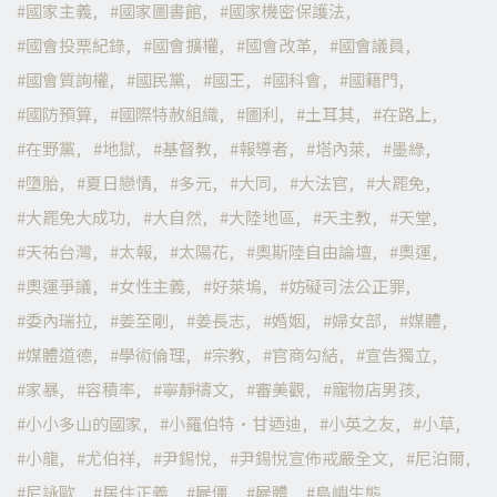
國家主義
國家圖書館
國家機密保護法
國會投票紀錄
國會擴權
國會改革
國會議員
國會質詢權
國民黨
國王
國科會
國籍門
國防預算
國際特赦組織
圖利
土耳其
在路上
在野黨
地獄
基督教
報導者
塔內萊
墨綠
墮胎
夏日戀情
多元
大同
大法官
大罷免
大罷免大成功
大自然
大陸地區
天主教
天堂
天祐台灣
太報
太陽花
奧斯陸自由論壇
奧運
奧運爭議
女性主義
好萊塢
妨礙司法公正罪
委內瑞拉
姜至剛
姜長志
婚姻
婦女部
媒體
媒體道德
學術倫理
宗教
官商勾結
宣告獨立
家暴
容積率
寧靜禱文
審美觀
寵物店男孩
小小多山的國家
小羅伯特·甘迺迪
小英之友
小草
小龍
尤伯祥
尹錫悅
尹錫悅宣佈戒嚴全文
尼泊爾
尼詠歐
居住正義
屍僵
屍體
島嶼生態