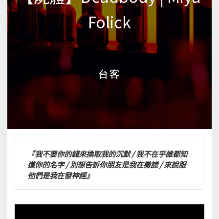
Folick
Folick
台客
台客
『我不要你的錢來換取我的沉默 / 我不在乎誰都知
道你的名字 / 別想告訴你朋友是我在撒謊 / 來說服
他們是我在發神經』