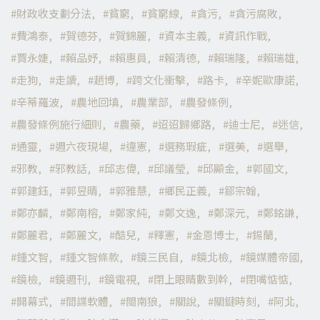
財政收支劃分法
貧窮
貧窮線
貪污
貪污腐敗
費鴻泰
賀德芬
賀錦麗
資本主義
資訊作戰
賈永婕
賴品妤
賴惠員
賴清德
賴瑞隆
賴瑞雄
走狗
走讀
趙博
跨文化衝擊
路卡
辛妮歐康諾
辛蒂羅波
農地回填
農業部
農發條例
農發條例施行細則
農藥
迢迢歸鄉路
迪士尼
迷信
通靈
週六夜現場
違憲
選務瑕疵
選美
選舉
邪教
邪教話
邱志偉
邱議瑩
邱顯金
郭國文
郭建鈺
郭昱晴
郭雅慧
鄉民正義
鄒宗翰
鄭亦麟
鄭南榕
鄭家純
鄭文逸
鄭深元
鄭銘謙
鄭麗君
鄭麗文
酷兒
釋憲
金恩博士
錫蘭
鍾文智
鍾文智條款
鏡三民自
鏡北檢
鏡媒體帝國
鏡檢
鏡週刊
鏡電視
閉上眼睛數到幹
閉嘴惦惦
開幕式
間諜軟體
閩南狼
關說
關鍵時刻
阿北