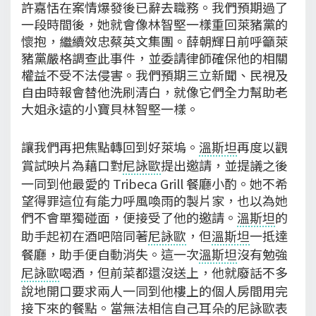
許嘉恬在案情爆發後已辭去職務。我們預期過了
一段時間後，她就會像林智堅一樣重回萊豬黨的
懷抱，繼續效忠蔡英文集團。薛朝輝日前呼籲萊
豬黨嚴格調查此事件，並委請律師確保他的相關
權益不受不法侵害。我們預期三立新聞、民視及
自由時報會替他洗刷清白，就像它們全力幫助老
大姐永遠的小寶貝林智堅一樣。
讓我們再把焦點轉回到好萊塢。
溫斯坦
再度以觀
賞試映片為藉口對
尼詠歐
提出邀請，並提議之後
一同到他最愛的 Tribeca Grill 餐廳小酌。她不希
望得罪這位有能力呼風喚雨的製片家，也以為她
們不會單獨碰面，便接受了他的邀請。
溫斯坦
的
助手起初在酒吧陪同著
尼詠歐
，但
溫斯坦
一抵達
餐廳，助手便自動消失。這一次
溫斯坦
沒有勉強
尼詠歐
喝酒，但前菜都還沒送上，他就廢話不多
說地開口要求兩人一同到他樓上的個人房間用完
接下來的餐點。當無法相信自己耳朵的
尼詠歐
表