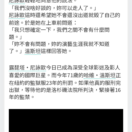
「我們沒啥好談的，妳可以走人了。」
尼詠歐
這時還希望她不會還沒出道就毀了自己的
前途。於是她在上車前問道：
「我只想確定一下，我們之間不會有什麼問
題。」
「妳不會有問題，妳的演藝生涯我就不知道
了。」
溫斯坦
這樣回答她。
露琵塔·尼詠歐
今日已成為深受全球影迷及影人
喜愛的國際巨星。而今年71歲的
哈維·溫斯坦
正
在紐約的監獄服23年的刑罰。如果他真的服刑完
出獄，等待他的是洛杉磯法院所判決，緊接著16
年的監禁。