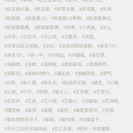
民主進步黨
民主黨
民眾主義
民眾黨
民視
民進黨
民進黨2.0
民進黨2.0集團
民進黨美女
民進黨集團
民鏡黨集團
氣爆
江貞諭
沃土
沃草
沈伯洋
沈土城
沈慶京
法國
法律白話文運動
法白
法綠白賊話運動
波音737
波音787
洪一中
洪健益
洪耀福
派拉蒙
海鯤號
深綠
清新藍
渢佑風場
港澳條例
溫斯坦
溫暖的魄力
潘孟安
潛艦國造
澳門
炒股
無人機
無名氏
無國界記者
爐渣
父權
父親
牛仔
狗腿
猶太人
王世堅
王俊力
王定宇
王室
王小棣
王義川
王顯瑜
王鴻薇
理性綠
環保
環團
環評
瓊妮蜜雪兒
瓦解
當我還是男孩子
疫苗
瘦肉精
白癡盒子
百分之白的言論自由
百工百業
皮特·赫格塞斯