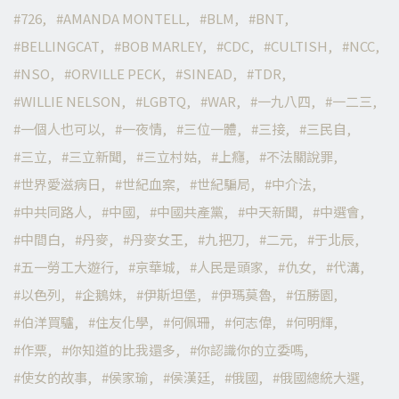
726
AMANDA MONTELL
BLM
BNT
BELLINGCAT
BOB MARLEY
CDC
CULTISH
NCC
NSO
ORVILLE PECK
SINEAD
TDR
WILLIE NELSON
LGBTQ
WAR
一九八四
一二三
一個人也可以
一夜情
三位一體
三接
三民自
三立
三立新聞
三立村姑
上癮
不法關說罪
世界愛滋病日
世紀血案
世紀騙局
中介法
中共同路人
中國
中國共產黨
中天新聞
中選會
中間白
丹麥
丹麥女王
九把刀
二元
于北辰
五一勞工大遊行
京華城
人民是頭家
仇女
代溝
以色列
企鵝妹
伊斯坦堡
伊瑪莫魯
伍勝園
伯洋買驢
住友化學
何佩珊
何志偉
何明輝
作票
你知道的比我還多
你認識你的立委嗎
使女的故事
侯家瑜
侯漢廷
俄國
俄國總統大選