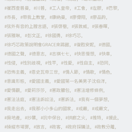
崔西查普曼
川普
工人皇帝
工會
左膠
巴黎
市長
帶我上教堂
康納曼
廖偉翔
廖品鈞
弦外有音的上膛言語
張啓楷
張敦威
張春暉
張雅琳
彭文正
徐國勇
徐巧芯
徐巧芯政策說明會GRACE來踢館
復甦安妮
德國
德國之聲
德意志
志祺七七
快思慢想
快車
性侵
性別歧視
性平
性愛
性自主
恐同
恐怖主義
恩史瓦帝三世
情人節
情歌
情色
意識形態
愛國主義
愛國第一名美男子沈伯洋
愛情觀
愛莉莎莎
憲政膿包
憲法增修條例
憲法法庭
憲法訴訟法
憲訴法
我有一個夢想
我走出去
我那小小多山的國家
戒嚴
戒嚴文
房地產
抄襲
抗中保台
拱廊之火
推特
援此
操縱市場罪
放言
政客
政府採購法
政教分離