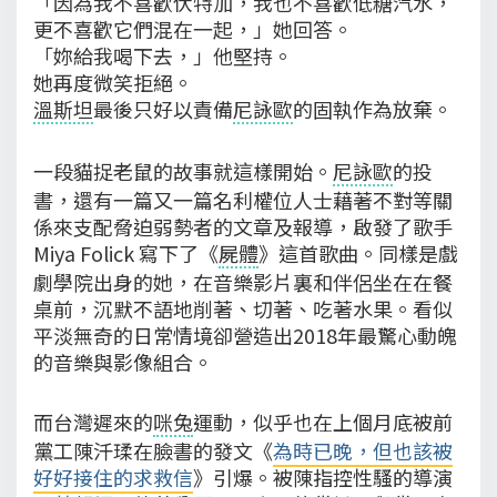
「因為我不喜歡伏特加，我也不喜歡低糖汽水，
更不喜歡它們混在一起，」她回答。
「妳給我喝下去，」他堅持。
她再度微笑拒絕。
溫斯坦
最後只好以責備
尼詠歐
的固執作為放棄。
一段貓捉老鼠的故事就這樣開始。
尼詠歐
的投
書，還有一篇又一篇名利權位人士藉著不對等關
係來支配脅迫弱勢者的文章及報導，啟發了歌手
Miya Folick 寫下了《
屍體
》這首歌曲。同樣是戲
劇學院出身的她，在音樂影片裏和伴侶坐在在餐
桌前，沉默不語地削著、切著、吃著水果。看似
平淡無奇的日常情境卻營造出2018年最驚心動魄
的音樂與影像組合。
而台灣遲來的
咪兔
運動，似乎也在上個月底被前
黨工陳汘瑈在臉書的發文《
為時已晚，但也該被
好好接住的求救信
》引爆。被陳指控性騷的導演