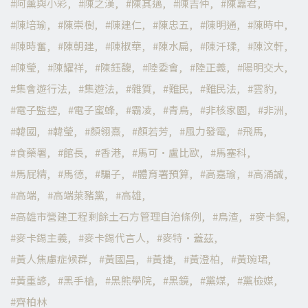
阿薰與小彩
陳之漢
陳其邁
陳吉仲
陳嘉君
陳培瑜
陳崇樹
陳建仁
陳忠五
陳明通
陳時中
陳時奮
陳朝建
陳椒華
陳水扁
陳汘瑈
陳汶軒
陳瑩
陳耀祥
陳鈺馥
陸委會
陸正義
陽明交大
集會遊行法
集遊法
雜質
難民
難民法
雲豹
電子監控
電子蜜蜂
霸凌
青鳥
非核家園
非洲
韓國
韓瑩
顏翎熹
顏若芳
風力發電
飛馬
食藥署
館長
香港
馬可·盧比歐
馬塞科
馬屁精
馬德
騙子
體育署預算
高嘉瑜
高涌誠
高端
高端萊豬黨
高雄
高雄市營建工程剩餘土石方管理自治條例
鳥渣
麥卡錫
麥卡錫主義
麥卡錫代言人
麥特·蓋茲
黃人焦慮症候群
黃國昌
黃捷
黃澄柏
黃琬珺
黃重諺
黑手槍
黑熊學院
黑鏡
黨媒
黨檢媒
齊柏林