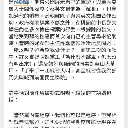
是
薛朝輝
，他曾公開展示自己的黨證，與黨內高
層人士關係深厚；蔡英文稱他為「輝哥」，也參
加過他的婚禮。薛朝輝除了與蔡英文集團合作密
切，政府機關標案不斷之外，在桃園前市長鄭文
燦任內也多次擔任標案的評委。根據陳的發文，
當她受到薛的性騷而首次向自己的主管尋求協助
時，當時的婦女部主任許嘉恬卻冷冷地反問她：
「所以呢？妳希望我做什麼？」而第二次的面談
中，許又質疑陳姓黨工「為什麼不跳車，怎麼沒
有叫出來? 」還反饋她與陪同的同事到華山大草
坪，「手牽手一起練習大叫，甚至練習從我們部
門大叫喊到前面民主學院」。
許嘉恬對陳汘瑈被動式阻嚇、霸凌的言語還包
括：
「當然黨內有程序，我們也可以走程序，但我相
對就無法幫妳，妳也要理解我態度可能比現在在