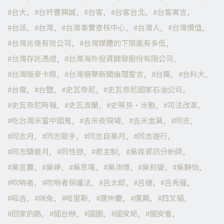
台大
台奸曹興誠
台客
台客台北
台客寓言
台派
台灣
台灣事實查核中心
台灣人
台灣價值
台灣兆億有效公司
台灣媒體的下限能有多低
台灣存託憑證
台灣海外投資開發股份有限公司
台灣版麥卡錫
台灣選舉新聞倫理誓言
台獨
台科大
台電
台鹽
史瓦帝尼
史瓦帝尼國家石油公司
史瓦帝尼時報
史瓦濟蘭
史蒂芬·米勒
司法改革
吃台灣米當中國鬼
吉米夜現場
吉米金莫
同志
同志月
同志歌手
同志自豪月
同志遊行
同志驕傲月
同性戀
君主制
吳姓資訊分析師
吳宜農
吳崢
吳思瑤
吳沛憶
吳釗燮
吳靜怡
吹哨者
吹哨者保護法
呂太郎
呂捷
呂秀蓮
呱吉
咪兔
哈里斯
唐仲慶
唐鳳
四叉貓
回家的路
國台辦
國圖
國安局
國安會