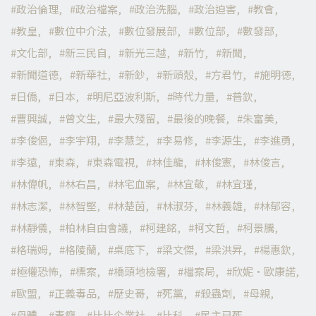
政治倫理
政治檔案
政治洗腦
政治迫害
教會
教皇
數位中介法
數位發展部
數位部
數發部
文化部
新三民自
新光三越
新竹
新聞
新聞道德
新華社
新鈔
新頭殼
方君竹
施明德
日僑
日本
明尼亞波利斯
時代力量
普欽
曹興誠
曾文生
最大殘留
最後的晚餐
朱富美
李俊俋
李宇翔
李慧芝
李易修
李源生
李進勇
李遠
東森
東森電視
林佳龍
林俊憲
林俊言
林偉帆
林右昌
林宅血案
林宜敬
林宜瑾
林志潔
林智堅
林楚茵
林淑芬
林義雄
林郁容
林靜儀
柏林自由會議
柯建銘
柯文哲
柯景騰
格瑞姆
格陵蘭
桌底下
梁文傑
梁洪昇
楊惠欽
極權恐怖
標案
橋頭地檢署
檔案局
欣妮·歐康諾
歐盟
正義毒品
歷史哥
死黨
殺蟲劑
母親
母體
毒癮
比比企業社
比科
民主已死