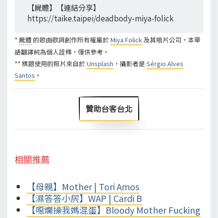
【屍體】【連結分享】
https://taike.taipei/deadbody-miya-folick
*
屍體
的歌曲歌詞創作所有權屬於
Miya Folick
及其唱片公司，本華
語翻譯純為個人詮釋，僅供參考。
** 標題使用的照片來自於
Unsplash
，攝影者是
Sérgio Alves
Santos
。
贊助台客台北
相關推薦
【母親】Mother | Tori Amos
【濕答答小屄】WAP | Cardi B
【噁爛操我媽混蛋】Bloody Mother Fucking