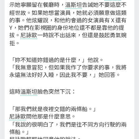
示她寧願留在餐廳時，
溫斯坦
告誡她不要這麼不
經世故。如果她想當演員，她就必須願意做這類
的事。他炫耀說，和他約會過的女演員有 X 還有
Y，她們在影視圈的身份地位還不都是靠他的提
拔。
尼詠歐
一時說不出話來，但還是鼓起勇氣婉
拒。
「妳不知道妳錯過的是什麼，」他說。
「我無意冒犯，但如果我作了你要求的事，我將
永遠無法好好入睡，因此我不要，」她回答。
這時
溫斯坦
臉色突然下沉：
「那我們就是夜裡交錯的兩條船。」
尼詠歐
問他那是什麼意思。
「我說的很明白了，我們是往不同方向行駛的兩
條船。」
尼詠歐
輕輕地同意他的說法。