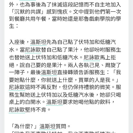
外，也為事後為了抹滅這段記憶而不自主地加入
「沉默的共謀」感到愧疚。文中提到他們第一次
到餐廳共用午餐，當時她還是耶魯戲劇學院的學
生：
入座後，
溫斯坦
先為自己點了伏特加和低糖汽
水。當
尼詠歐
替自己點了果汁，他卻吩咐服務生
也替她送上伏特加和低糖汽水。
尼詠歐
馬上拒
絕，說自己要的是果汁。兩人各執己見、周旋了
一陣子，最後
溫斯坦
直接轉頭告訴服務生：「我
要她點什麼，你就送上什麼，買單的人是我。」
尼詠歐
這時不再反對，但仍保持禮貌的微笑。服
務生幫她送上伏特加以及低糖汽水後，她卻只喝
桌上的白開水。
溫斯坦
要求她喝他點的飲料，
尼詠歐
堅持不肯。
「為什麼? 」
溫斯坦
質問。