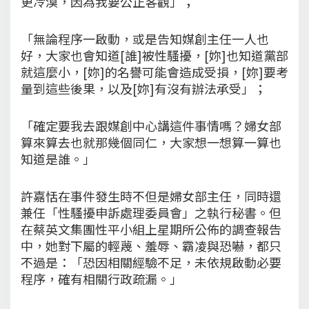
更冷漠，因為我要公正客觀」；
「無論程序一啟動，或是告知媒創主任一人也
好，大家也會知道[誰]被性騷擾，[妳]也知道黨部
就這麼小，[妳]的名譽可能會造成受損，[妳]要考
量到這些後果，以及[妳]有沒有辦法承受」；
「確定要我去跟媒創中心講這件事情嗎？婦女部
算來算去也就那幾個同仁，大家想一想算一算也
知道是誰。」
許嘉恬在事件發生時不但是婦女部主任，同時還
兼任「性騷擾申訴處理委員會」之執行秘書。但
在蔡英文集團性平小組上星期所公佈的調查報告
中，她對下屬的輕蔑、羞辱、霸凌與恐嚇，都只
不過是：「恐因相關經驗不足，未依規啟動必要
程序，確有相關行政疏漏。」