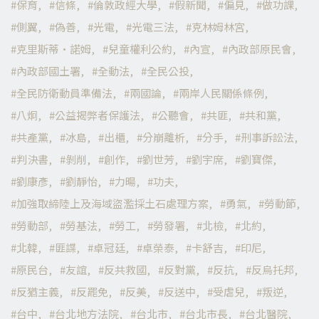
保育
信條
倫敦政經大學
假新聞
偏見
做功課
側翼
偽善
光電
光電三法
克林姆林宮
克里斯蒂·諾姆
兒童權利公約
內宣
內政部原民會
內政部國土署
全動法
全民公投
全民防衛動員準備法
兩國論
兩岸人民關係條例
八炯
公益揭弊者保護法
公聽會
共匪
共和黨
共產黨
冰島
出櫃
分崩離析
分手
刑事訴訟法
判決書
剝削
創作
劉世芳
劉宇席
劉寶傑
劉康彥
劉靜怡
力暘
功夫
加強取締陸上及海域盜濫採土石處理方案
勇氣
勞動節
勞動部
勞基法
勞工
勞發署
北檢
北約
北韓
匪諜
卓冠廷
卓榮泰
卡舒吉
印尼
原民台
友誼
反共救國
反對黨
反抗
反烏托邦
反猶主義
反罷免
反美
反送中
受虐兒
叛逆
台中
台北地方法院
台北市
台北市長
台北醫院