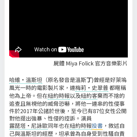
屍體 Miya Folick 官方音樂影片
哈維·溫斯坦
（原名發音是溫斯
丁
)曾經是好萊塢
風光一時的電影製片家，連
梅莉·史翠普
都暱稱
他為上帝。但在
紐約時報
以及
紐約客
棄而不捨的
追查且無視他的威脅恐嚇，將他一連串的性侵事
件於2017年公諸於世後，至今已有87位女性公開
對他提出強暴、性侵的控訴。演員
露琵塔·尼詠歐
同年也在
紐約時報
投書
，敘述自
己與
溫斯坦
的經歷，坦承曾為自身受到性騷自責