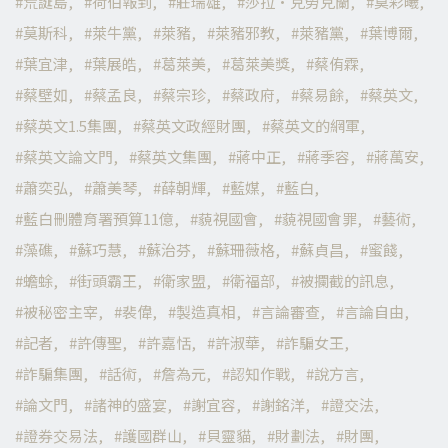
荒誕島
荷伯報到
莊瑞雄
莎拉·克勞克蘭
莫彩曦
莫斯科
萊牛黨
萊豬
萊豬邪教
萊豬黨
葉博爾
葉宜津
葉展皓
葛萊美
葛萊美獎
蔡侑霖
蔡壁如
蔡孟良
蔡宗珍
蔡政府
蔡易餘
蔡英文
蔡英文1.5集團
蔡英文政經財團
蔡英文的網軍
蔡英文論文門
蔡英文集團
蔣中正
蔣季容
蔣萬安
蕭奕弘
蕭美琴
薛朝輝
藍媒
藍白
藍白刪體育署預算11億
藐視國會
藐視國會罪
藝術
藻礁
蘇巧慧
蘇治芬
蘇珊薇格
蘇貞昌
蜜餞
蟾蜍
街頭霸王
衛家盟
衛福部
被攔截的訊息
被秘密主宰
裴偉
製造真相
言論審查
言論自由
記者
許傳聖
許嘉恬
許淑華
詐騙女王
詐騙集團
話術
詹為元
認知作戰
說方言
論文門
諸神的盛宴
謝宜容
謝銘洋
證交法
證券交易法
護國群山
貝靈貓
財劃法
財團