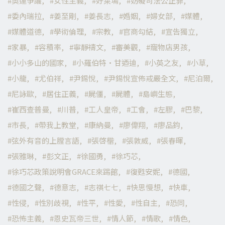
奧運爭議
女性主義
好萊塢
妨礙司法公正罪
委內瑞拉
姜至剛
姜長志
婚姻
婦女部
媒體
媒體道德
學術倫理
宗教
官商勾結
宣告獨立
家暴
容積率
寧靜禱文
審美觀
寵物店男孩
小小多山的國家
小羅伯特·甘迺迪
小英之友
小草
小龍
尤伯祥
尹錫悅
尹錫悅宣佈戒嚴全文
尼泊爾
尼詠歐
居住正義
屍僵
屍體
島嶼生態
崔西查普曼
川普
工人皇帝
工會
左膠
巴黎
市長
帶我上教堂
康納曼
廖偉翔
廖品鈞
弦外有音的上膛言語
張啓楷
張敦威
張春暉
張雅琳
彭文正
徐國勇
徐巧芯
徐巧芯政策說明會GRACE來踢館
復甦安妮
德國
德國之聲
德意志
志祺七七
快思慢想
快車
性侵
性別歧視
性平
性愛
性自主
恐同
恐怖主義
恩史瓦帝三世
情人節
情歌
情色