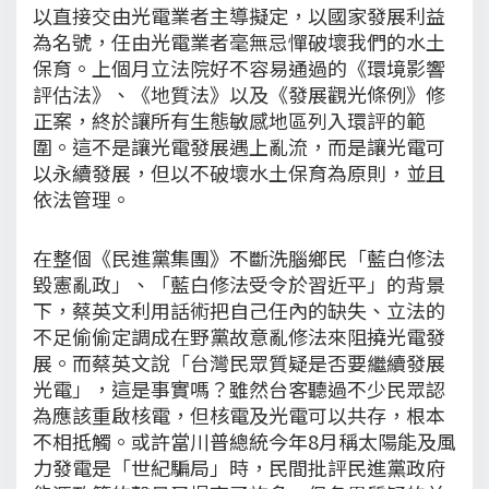
以直接交由光電業者主導擬定，以國家發展利益
為名號，任由光電業者毫無忌憚破壞我們的水土
保育。上個月立法院好不容易通過的《環境影響
評估法》、《地質法》以及《發展觀光條例》修
正案，終於讓所有生態敏感地區列入環評的範
圍。這不是讓光電發展遇上亂流，而是讓光電可
以永續發展，但以不破壞水土保育為原則，並且
依法管理。
在整個《民進黨集團》不斷洗腦鄉民「藍白修法
毀憲亂政」、「藍白修法受令於習近平」的背景
下，蔡英文利用話術把自己任內的缺失、立法的
不足偷偷定調成在野黨故意亂修法來阻撓光電發
展。而蔡英文說「台灣民眾質疑是否要繼續發展
光電」，這是事實嗎？雖然台客聽過不少民眾認
為應該重啟核電，但核電及光電可以共存，根本
不相抵觸。或許當川普總統今年8月稱太陽能及風
力發電是「世紀騙局」時，民間批評民進黨政府