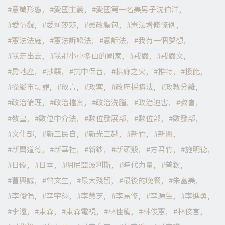
意識形態
愛國主義
愛國第一名美男子沈伯洋
愛情觀
愛莉莎莎
憲政膿包
憲法增修條例
憲法法庭
憲法訴訟法
憲訴法
我有一個夢想
我走出去
我那小小多山的國家
戒嚴
戒嚴文
房地產
抄襲
抗中保台
拱廊之火
推特
援此
操縱市場罪
放言
政客
政府採購法
政教分離
政治倫理
政治檔案
政治洗腦
政治迫害
教會
教皇
數位中介法
數位發展部
數位部
數發部
文化部
新三民自
新光三越
新竹
新聞
新聞道德
新華社
新鈔
新頭殼
方君竹
施明德
日僑
日本
明尼亞波利斯
時代力量
普欽
曹興誠
曾文生
最大殘留
最後的晚餐
朱富美
李俊俋
李宇翔
李慧芝
李易修
李源生
李進勇
李遠
東森
東森電視
林佳龍
林俊憲
林俊言