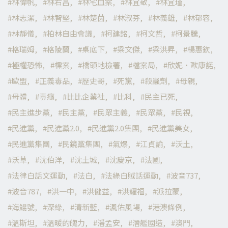
林偉帆
林右昌
林宅血案
林宜敬
林宜瑾
林志潔
林智堅
林楚茵
林淑芬
林義雄
林郁容
林靜儀
柏林自由會議
柯建銘
柯文哲
柯景騰
格瑞姆
格陵蘭
桌底下
梁文傑
梁洪昇
楊惠欽
極權恐怖
標案
橋頭地檢署
檔案局
欣妮·歐康諾
歐盟
正義毒品
歷史哥
死黨
殺蟲劑
母親
母體
毒癮
比比企業社
比科
民主已死
民主進步黨
民主黨
民眾主義
民眾黨
民視
民進黨
民進黨2.0
民進黨2.0集團
民進黨美女
民進黨集團
民鏡黨集團
氣爆
江貞諭
沃土
沃草
沈伯洋
沈土城
沈慶京
法國
法律白話文運動
法白
法綠白賊話運動
波音737
波音787
洪一中
洪健益
洪耀福
派拉蒙
海鯤號
深綠
清新藍
渢佑風場
港澳條例
溫斯坦
溫暖的魄力
潘孟安
潛艦國造
澳門