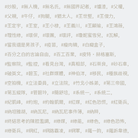
炒股
無人機
無名氏
無國界記者
爐渣
父權
父親
牛仔
狗腿
猶太人
王世堅
王俊力
王定宇
王室
王小棣
王義川
王顯瑜
王鴻薇
理性綠
環保
環團
環評
瓊妮蜜雪兒
瓦解
當我還是男孩子
疫苗
瘦肉精
白癡盒子
百分之白的言論自由
百工百業
皮特·赫格塞斯
監察院
監控
看見台灣
真相部
石崇良
砂石車
破英文
碧玉
社群媒體
神伯洋
移民
種族歧視
空拍機
立法委員
立法院
竹北小姊弟
第三帝國
第五縱隊
管碧玲
簡舒培
系統一
系統二
紀凱峰
約炮
約翰凱爾
紅媒
紅色恐慌
紅衛兵
納坦雅胡
納瓦尼
納瓦尼事件簿
納粹
終結思考的陳腔濫調
綠媒
綠能
綠色
綠色恐怖
綠衛兵
網紅
網路霸凌
網軍
羅一鈞
羅訴韋德