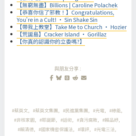
【無窮無盡】Billions | Caroline Polachek
【恭喜你信了邪教！】Congratulations,
You're in a Cult! • Sin Shake Sin
【帶我上教堂】Take Me to Church • Hozier
【荒誕島】Cracker Island • Gorillaz
【你真的認識你的立委嗎?】
與朋友分享:
蔡英文
蔡英文集團
民進黨集團
光電
綠能
非核家園
耶誕節
話術
貪污腐敗
賴品妤
賴清德
國家機密保護法
環評
光電三法