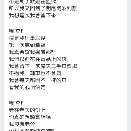
不是死了就是在監獄
所以我又回到了明尼阿波利斯
我想這次我會留下來
嘿 查理
這是我出事以後
第一次感到幸福
我真希望我還有那些
我們以前花在毒品上的錢
我會買下一家露天二手車賣場
不過我一輛車也不會賣
我會每天都開不一樣的車
看我的心情決定
嘿 查理
看在老天的份上
你真的想聽實話嗎
我沒有老公
他也不會吹伸縮喇叭