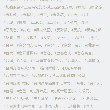
加強取締陸上及海域盜濫採土石處理方案
勇氣
勞動節
勞動部
勞基法
勞工
勞發署
北檢
北約
北韓
匪諜
卓冠廷
卓榮泰
卡舒吉
印尼
原民台
友誼
反共救國
反對黨
反抗
反烏托邦
反猶主義
反罷免
反美
反送中
受虐兒
叛逆
台中
台北地方法院
台北市
台北市長
台北醫院
台大
台奸曹興誠
台客
台客台北
台客寓言
台派
台灣
台灣事實查核中心
台灣人
台灣價值
台灣兆億有效公司
台灣媒體的下限能有多低
台灣存託憑證
台灣海外投資開發股份有限公司
台灣版麥卡錫
台灣選舉新聞倫理誓言
台獨
台科大
台電
台鹽
史瓦帝尼
史瓦帝尼國家石油公司
史瓦帝尼時報
史瓦濟蘭
史蒂芬·米勒
司法改革
吃台灣米當中國鬼
吉米夜現場
吉米金莫
同志