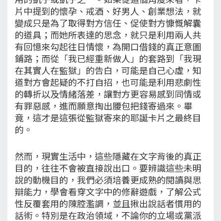
片中提到的懷孕、戒酒、好男人、創業想法，就
變成只是為了取得對方信任、促使對方慷慨解囊
的道具；而她所表達的思念，就只是利用兩人共
有回憶來勾起往日情懷，為開口借錢的真正意圖
鋪路；而從「我已經重新做人」的套路到「我現
在其實人在監獄」的告白，可能是自己心虛，知
道對方會起疑的不打自招，也可能是利用悲劇性
的轉折以及情緒落差，讓對方更容易感到同情或
有罪惡感，進而願意掏出腰包把錢寄過來。畢
竟，這才是這張從監獄寄來的耶誕卡片之最終目
的。
然而，現實生活中，這些隱藏在文字背後的真正
目的，往往不會被直接說出口。要辨識這些未明
說的動機目的，我們必須培養更成熟的閱讀與思
辯能力，學會看穿文字中的修辭遊戲，了解公式
性反覆套用的陳腔濫調，並且揪出說話者慣用的
話術。特別是在政治領域，不論你的立場或黨派