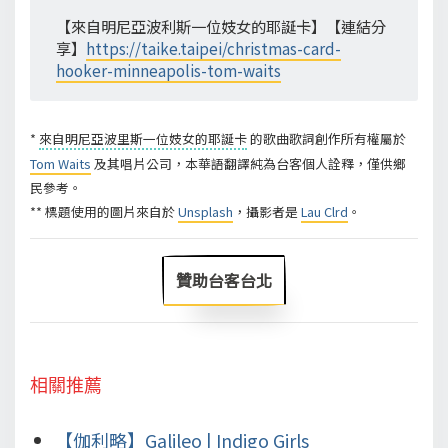
【來自明尼亞波利斯一位妓女的耶誕卡】【連結分
享】
https://taike.taipei/christmas-card-
hooker-minneapolis-tom-waits
*
來自明尼亞波里斯一位妓女的耶誕卡
的歌曲歌詞創作所有權屬於
Tom Waits
及其唱片公司，本華語翻譯純為台客個人詮釋，僅供鄉
民參考。
** 標題使用的圖片來自於
Unsplash
，攝影者是
Lau Clrd
。
贊助台客台北
相關推薦
【伽利略】Galileo | Indigo Girls