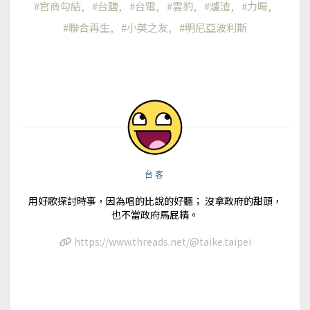
官商勾結
台鹽
台電
雲豹
爐渣
力暘
聯合再生
小英之友
明尼亞波利斯
台客
用好歌探討時事，因為唱的比說的好聽； 沒拿政府的甜頭，
也不當政府馬屁精。
https://www.threads.net/@taike.taipei