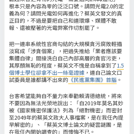
根本只是內容為零的泛泛口號。請問光電2.0的定
義為何？請問光電如何再進化？蔡英文發文的真
正目的，不過是要把自己和連環爆、媒體不敢
報、還被壓著的光電弊案作切割罷了。
把一連串系統性官商勾結的大規模貪污腐敗輕描
淡寫成「涉貪個案」，把過失推給「業者應該要
集體自律」間接洗白自己內部高層的貪官污吏，
其厚顏無恥的程度，蔡英文不愧是自稱拿到了
1.5
個博士學位卻拿不出一絲毫證據
，連自己論文口
試委員是誰都講不出來的
《民進黨集團》首腦
。
台客希望能夠自不量力來奉勸賴清德總統，將來
不要因為無法光榮地說出：「自2019年莫名其妙
被《國家機密保護法》列為「絕對機密」而密封
至2049年的蔡英文政大人事檔案，是在我任內提
早解密的」、「蔡英文博士論文的疑雲謎團，是
在我任內開始調查的」而懊悔不已。