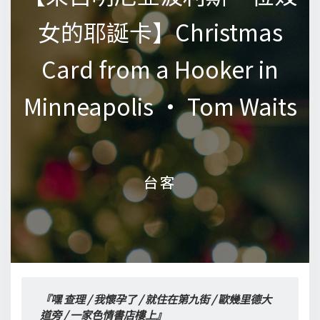
女的耶誕卡】Christmas
女的耶誕卡】Christmas
Card from a Hooker in
Card from a Hooker in
Minneapolis • Tom Waits
Minneapolis • Tom Waits
台客
台客
『嘿 查理 / 我懷孕了 / 就住在第九街 / 歐幾里德大
道旁 / 一家色情書店樓上』