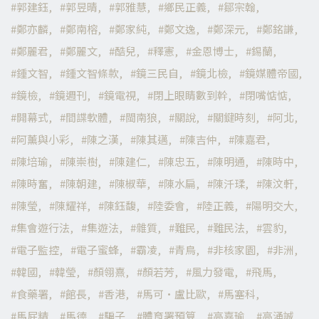
郭建鈺
郭昱晴
郭雅慧
鄉民正義
鄒宗翰
鄭亦麟
鄭南榕
鄭家純
鄭文逸
鄭深元
鄭銘謙
鄭麗君
鄭麗文
酷兒
釋憲
金恩博士
錫蘭
鍾文智
鍾文智條款
鏡三民自
鏡北檢
鏡媒體帝國
鏡檢
鏡週刊
鏡電視
閉上眼睛數到幹
閉嘴惦惦
開幕式
間諜軟體
閩南狼
關說
關鍵時刻
阿北
阿薰與小彩
陳之漢
陳其邁
陳吉仲
陳嘉君
陳培瑜
陳崇樹
陳建仁
陳忠五
陳明通
陳時中
陳時奮
陳朝建
陳椒華
陳水扁
陳汘瑈
陳汶軒
陳瑩
陳耀祥
陳鈺馥
陸委會
陸正義
陽明交大
集會遊行法
集遊法
雜質
難民
難民法
雲豹
電子監控
電子蜜蜂
霸凌
青鳥
非核家園
非洲
韓國
韓瑩
顏翎熹
顏若芳
風力發電
飛馬
食藥署
館長
香港
馬可·盧比歐
馬塞科
馬屁精
馬德
騙子
體育署預算
高嘉瑜
高涌誠