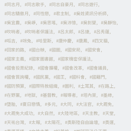
同志月
同志歌手
同志自豪月
同志遊行
同志驕傲月
同性戀
君主制
吳姓資訊分析師
吳宜農
吳崢
吳思瑤
吳沛憶
吳釗燮
吳靜怡
吹哨者
吹哨者保護法
呂太郎
呂捷
呂秀蓮
呱吉
咪兔
哈里斯
唐仲慶
唐鳳
四叉貓
回家的路
國台辦
國圖
國安局
國安會
國家主義
國家圖書館
國家機密保護法
國會投票紀錄
國會擴權
國會改革
國會議員
國會質詢權
國民黨
國王
國科會
國籍門
國防預算
國際特赦組織
圖利
土耳其
在路上
在野黨
地獄
基督教
報導者
塔內萊
墨綠
墮胎
夏日戀情
多元
大同
大法官
大罷免
大罷免大成功
大自然
大陸地區
天主教
天堂
天祐台灣
太報
太陽花
奧斯陸自由論壇
奧運