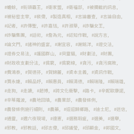
蟾蜍
街頭霸王
衛家盟
衛福部
被攔截的訊息
被秘密主宰
裴偉
製造真相
言論審查
言論自由
記者
許傳聖
許嘉恬
許淑華
詐騙女王
詐騙集團
話術
詹為元
認知作戰
說方言
論文門
諸神的盛宴
謝宜容
謝銘洋
證交法
證券交易法
護國群山
貝靈貓
財劃法
財團
財政收支劃分法
貧窮
貧窮線
貪污
貪污腐敗
費鴻泰
賀德芬
賀錦麗
資本主義
資訊作戰
賈永婕
賴品妤
賴惠員
賴清德
賴瑞隆
賴瑞雄
走狗
走讀
趙博
跨文化衝擊
路卡
辛妮歐康諾
辛蒂羅波
農地回填
農業部
農發條例
農發條例施行細則
農藥
迢迢歸鄉路
迪士尼
迷信
通靈
週六夜現場
違憲
選務瑕疵
選美
選舉
邪教
邪教話
邱志偉
邱議瑩
邱顯金
郭國文