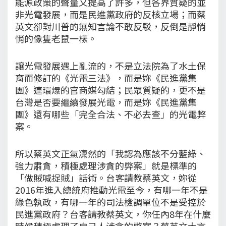
能源政策的聲量又提高了許多，但各界質疑的並
非光電發展，而是民進黨政府的反核立場；而蔡
英文卻對川普的無知言論不敢反駁，反倒是靜悄
悄的像隻老鼠一樣。
讓光電發展遇上亂流的，不是立法院為了水土保
育而修訂的《光電三法》，而是妳《民進黨集
團》連環爆的官商媒勾結；民眾質疑的，更不是
台灣是否要繼續發展光電，而是妳《民進黨集
團》還有哪些「完全合法、不必去查」的光電弊
案。
所以蔡英文正氣凜然的「我認為應該不分藍綠、
強力肅貪，積極處理涉貪的弊案」就是標準的
「做賊喊捉賊」話術。台客請教蔡英文，妳從
2016年進入總統府推動光電至今，有哪一年不是
綠色執政，有哪一年的司法檢調單位不是受控於
民進黨政府？台客請教蔡英文，你任內8年在什麼
時候積極處理了自己人涉貪的弊案？蔡英文大言