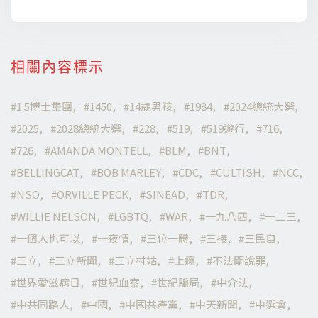
相關內容標示
1.5博士集團
1450
14歲男孩
1984
2024總統大選
2025
2028總統大選
228
519
519遊行
716
726
AMANDA MONTELL
BLM
BNT
BELLINGCAT
BOB MARLEY
CDC
CULTISH
NCC
NSO
ORVILLE PECK
SINEAD
TDR
WILLIE NELSON
LGBTQ
WAR
一九八四
一二三
一個人也可以
一夜情
三位一體
三接
三民自
三立
三立新聞
三立村姑
上癮
不法關說罪
世界愛滋病日
世紀血案
世紀騙局
中介法
中共同路人
中國
中國共產黨
中天新聞
中選會