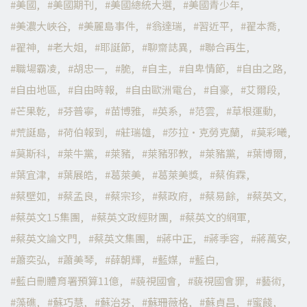
美國
美國期刊
美國總統大選
美國青少年
美濃大峽谷
美麗島事件
翁達瑞
習近平
翟本喬
翟神
老大姐
耶誕節
聊齋誌異
聯合再生
職場霸凌
胡忠一
脆
自主
自卑情節
自由之路
自由地區
自由時報
自由歐洲電台
自豪
艾爾段
芒果乾
芬普寧
苗博雅
英系
范雲
草根運動
荒誕島
荷伯報到
莊瑞雄
莎拉·克勞克蘭
莫彩曦
莫斯科
萊牛黨
萊豬
萊豬邪教
萊豬黨
葉博爾
葉宜津
葉展皓
葛萊美
葛萊美獎
蔡侑霖
蔡壁如
蔡孟良
蔡宗珍
蔡政府
蔡易餘
蔡英文
蔡英文1.5集團
蔡英文政經財團
蔡英文的網軍
蔡英文論文門
蔡英文集團
蔣中正
蔣季容
蔣萬安
蕭奕弘
蕭美琴
薛朝輝
藍媒
藍白
藍白刪體育署預算11億
藐視國會
藐視國會罪
藝術
藻礁
蘇巧慧
蘇治芬
蘇珊薇格
蘇貞昌
蜜餞