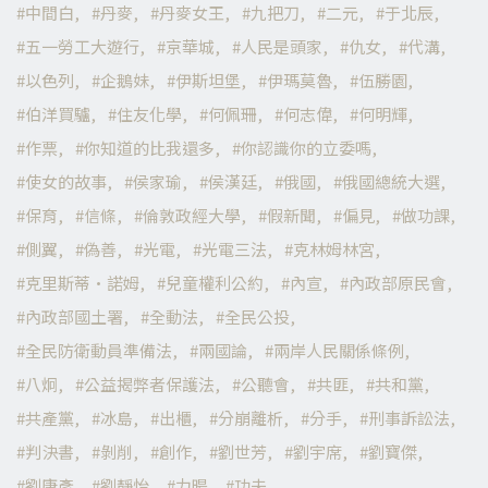
中間白
丹麥
丹麥女王
九把刀
二元
于北辰
五一勞工大遊行
京華城
人民是頭家
仇女
代溝
以色列
企鵝妹
伊斯坦堡
伊瑪莫魯
伍勝園
伯洋買驢
住友化學
何佩珊
何志偉
何明輝
作票
你知道的比我還多
你認識你的立委嗎
使女的故事
侯家瑜
侯漢廷
俄國
俄國總統大選
保育
信條
倫敦政經大學
假新聞
偏見
做功課
側翼
偽善
光電
光電三法
克林姆林宮
克里斯蒂·諾姆
兒童權利公約
內宣
內政部原民會
內政部國土署
全動法
全民公投
全民防衛動員準備法
兩國論
兩岸人民關係條例
八炯
公益揭弊者保護法
公聽會
共匪
共和黨
共產黨
冰島
出櫃
分崩離析
分手
刑事訴訟法
判決書
剝削
創作
劉世芳
劉宇席
劉寶傑
劉康彥
劉靜怡
力暘
功夫