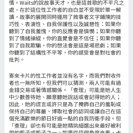
情。Waits的說故事天才，也是這首歌的不平凡之
處，在於這位性工作者的自白並不受限於單一解
讀，故事的展開同時運用了敘事者文字鋪陳的技
巧性、表演性、自我保護性以及誠懇性：如果你
聽到了自我羞愧，你的反應會是憐憫；如果你聽
到了情緒操縱，你的直覺會是不信任；如果你聽
到了自我欺騙，你的想法會是這是場悲劇；如果
你聽到了結構性不平等，你的感受會是對社會的
批判。
寄來卡片的性工作者並沒有名字，而我們對收件
者也一無所知，但我們可以猜測，兩人可能有過
金錢交易或著情感關係。「查理」可能是她人生
中少數善待她、願意聽她說話或會記得她的人；
因此，她的謊言或許只是為了掩飾自己的羞恥或
保持自己的尊嚴、博取社會的認同或讓自己在這
個充滿歡樂的節日好過一點的自我防衛手段。但
「查理」卻也有可能是她精挑細選出來最好被利
用的凱子或凱子之一。如果從這個角度來看，卡