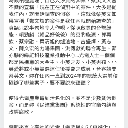
不慚的宣稱「現在正在偵辦中的案件，大多是從
我任內，就開始調查的個案」，這就像蔡英文如
果宣稱「鄭文燦的案件是我任內就開始調查的」
真話只說半句地令人作噁。從陳啟昱的台鹽綠
能、賴勁麟（賴品妤爸爸）的雲豹能源、郭再
欽、蔡宗融、蔡清旭的爐渣地、古盛煇、黃志
文、陳文宏的力暘集團、洪傳獻的聯合再生、鄭
亦麟的綠能科技產業推動中心...光電人士一個個
都是民進黨的大金主、小英之友、小英男孩、小
英愛將或小英競選連任後援會之成員，台客請問
蔡英文，妳在任內一直到2024年的總統大選前積
極辦了哪些案子，要不要說來聽聽？
使得光電產業遭到污名化的，並不是少數貪污個
案，而是妳《民進黨集團》系統性的官商勾結與
政經腐敗。
聽起來言之有物的光電「需要邁向2.0再進化」，