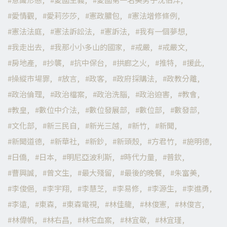
愛情觀
愛莉莎莎
憲政膿包
憲法增修條例
憲法法庭
憲法訴訟法
憲訴法
我有一個夢想
我走出去
我那小小多山的國家
戒嚴
戒嚴文
房地產
抄襲
抗中保台
拱廊之火
推特
援此
操縱市場罪
放言
政客
政府採購法
政教分離
政治倫理
政治檔案
政治洗腦
政治迫害
教會
教皇
數位中介法
數位發展部
數位部
數發部
文化部
新三民自
新光三越
新竹
新聞
新聞道德
新華社
新鈔
新頭殼
方君竹
施明德
日僑
日本
明尼亞波利斯
時代力量
普欽
曹興誠
曾文生
最大殘留
最後的晚餐
朱富美
李俊俋
李宇翔
李慧芝
李易修
李源生
李進勇
李遠
東森
東森電視
林佳龍
林俊憲
林俊言
林偉帆
林右昌
林宅血案
林宜敬
林宜瑾