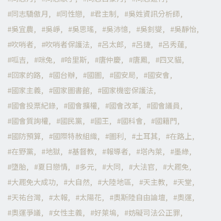
同志驕傲月
同性戀
君主制
吳姓資訊分析師
吳宜農
吳崢
吳思瑤
吳沛憶
吳釗燮
吳靜怡
吹哨者
吹哨者保護法
呂太郎
呂捷
呂秀蓮
呱吉
咪兔
哈里斯
唐仲慶
唐鳳
四叉貓
回家的路
國台辦
國圖
國安局
國安會
國家主義
國家圖書館
國家機密保護法
國會投票紀錄
國會擴權
國會改革
國會議員
國會質詢權
國民黨
國王
國科會
國籍門
國防預算
國際特赦組織
圖利
土耳其
在路上
在野黨
地獄
基督教
報導者
塔內萊
墨綠
墮胎
夏日戀情
多元
大同
大法官
大罷免
大罷免大成功
大自然
大陸地區
天主教
天堂
天祐台灣
太報
太陽花
奧斯陸自由論壇
奧運
奧運爭議
女性主義
好萊塢
妨礙司法公正罪