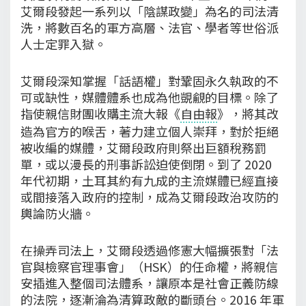
艾爾段發起一系列以「陰謀政變」為名的司法清
洗，將數百名的軍方高層、法官、學者等世俗派
人士定罪入獄。
艾爾段深知掌握「話語權」對鞏固永久執政的不
可或缺性，媒體體系也成為他覬覦的目標。除了
指使親信財團收購主流大報《
自由報
》，將其改
造為官方的喉舌，著力建立個人崇拜，對於拒絕
被收編的媒體，艾爾段政府則祭出巨額稅務罰
單，或以漫長的刑事訴訟迫使倒閉。到了 2020
年代初期，土耳其約有九成的主流媒體已經直接
或間接落入政府的控制，成為艾爾段政治攻防的
輿論防火牆。
在操弄司法上，艾爾段透過修憲大幅擴張對「法
官與檢察官理事會」（HSK）的任命權，將親信
安插進入整個司法體系，讓原本是社會正義防線
的法院，逐漸淪為清算政敵的斷頭台。2016 年軍