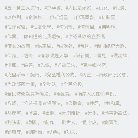
五一勞工大遊行
京華城
人民是頭家
仇女
代溝
以色列
企鵝妹
伊斯坦堡
伊瑪莫魯
伍勝園
伯洋買驢
住友化學
何佩珊
何志偉
何明輝
作票
你知道的比我還多
你認識你的立委嗎
使女的故事
侯家瑜
侯漢廷
俄國
俄國總統大選
保育
信條
倫敦政經大學
假新聞
偏見
做功課
側翼
偽善
光電
光電三法
克林姆林宮
克里斯蒂·諾姆
兒童權利公約
內宣
內政部原民會
內政部國土署
全動法
全民公投
全民防衛動員準備法
兩國論
兩岸人民關係條例
八炯
公益揭弊者保護法
公聽會
共匪
共和黨
共產黨
冰島
出櫃
分崩離析
分手
刑事訴訟法
判決書
剝削
創作
劉世芳
劉宇席
劉寶傑
劉康彥
劉靜怡
力暘
功夫