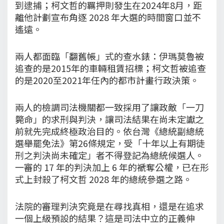
到逮捕；柯文哲的羈押則發生在2024年8月，距
離他計劃宣布角逐 2028 年大選的時間窗口並不
遙遠。
兩人都面臨「翻舊帳」式的查水錶：伊瑪莫魯被
追查的是2015年的車輛租賃招標；柯文哲被追查
的是2020至2021年任內的都市計畫行政決策。
兩人的檢調司法機關都一致採用了讓政敵「一刀
斃命」的求刑與判決，讓司法結果在尚未定讞之
前就先完成終極政治目的。依台灣《總統副總統
選舉罷免法》第26條規定，受「十年以上有期徒
刑之判決尚未確定」者不得登記為總統候選人。
一審的 17 年的判決加上 6 年的褫奪公權，已在形
式上封殺了柯文哲 2028 年的總統參選之路。
法院的審理判決究竟是在尋找真相，還是在追求
一個上級預設的結果？這是司法中立的正義伸