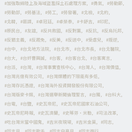
加強取締陸上及海域盜濫採土石處理方案
勇氣
勞動節
勞動部
勞基法
勞工
勞發署
北檢
北約
北韓
匪諜
卓冠廷
卓榮泰
卡舒吉
印尼
原民台
友誼
反共救國
反對黨
反抗
反烏托邦
反猶主義
反罷免
反美
反送中
受虐兒
叛逆
台中
台北地方法院
台北市
台北市長
台北醫院
台大
台奸曹興誠
台客
台客台北
台客寓言
台派
台灣
台灣事實查核中心
台灣人
台灣價值
台灣兆億有效公司
台灣媒體的下限能有多低
台灣存託憑證
台灣海外投資開發股份有限公司
台灣版麥卡錫
台灣選舉新聞倫理誓言
台獨
台科大
台電
台鹽
史瓦帝尼
史瓦帝尼國家石油公司
史瓦帝尼時報
史瓦濟蘭
史蒂芬·米勒
司法改革
吃台灣米當中國鬼
吉米夜現場
吉米金莫
同志
同志月
同志歌手
同志自豪月
同志遊行