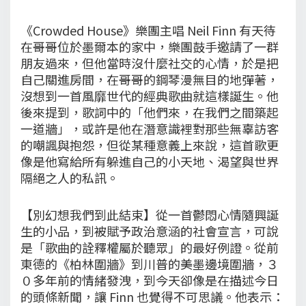
《Crowded House》樂團主唱 Neil Finn 有天待
在哥哥位於墨爾本的家中，樂團鼓手邀請了一群
朋友過來，但他當時沒什麼社交的心情，於是把
自己關進房間，在哥哥的鋼琴漫無目的地彈著，
沒想到一首風靡世代的經典歌曲就這樣誕生。他
後來提到，歌詞中的「他們來，在我們之間築起
一道牆」，或許是他在潛意識裡對那些無辜訪客
的嘲諷與抱怨，但從某種意義上來說，這首歌更
像是他寫給所有躲進自己的小天地、渴望與世界
隔絕之人的私訊。
【別幻想我們到此結束】從一首鬱悶心情隨興誕
生的小品，到被賦予政治意涵的社會宣言，可說
是「歌曲的詮釋權屬於聽眾」的最好例證。從前
東德的《柏林圍牆》到川普的美墨邊境圍牆，３
０多年前的情緒發洩，到今天卻像是在描述今日
的頭條新聞，讓 Finn 也覺得不可思議。他表示：