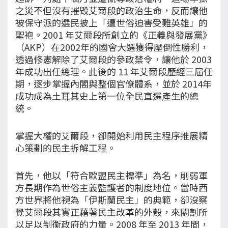
之災不但沒有摧毀艾爾段的政治生命，反而讓他
被保守派的選民披上「遭世俗迫害受難英雄」的
聖袍。2001 年艾爾段所創立的《正義與發展黨》
（AKP）在2002年的國會大選獲得壓倒性勝利，
透過修憲解除了艾爾段的參政禁令，讓他於 2003
年成功出任總理。此後的 11 年艾爾段歷經三屆任
期，逐步掌握內閣與整個官僚體系，並於 2014年
成功成為土耳其史上第一位全民直選產生的總
統。
掌握大權的艾爾段，卻開始利用民主程序推展精
心策劃的民主拆解工程。
首先，他以「符合歐盟民主標準」為名，削弱軍
方長期作為世俗主義監護者的制度地位。當時西
方世界將他視為「伊斯蘭民主」的典範，卻沒察
覺艾爾段其實正藉著民主改革的外殼，來閹割所
以足以制衡政府的力量。2008 年至 2013 年間，