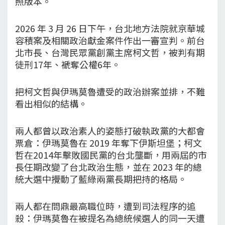
照版本。
2026 年 3 月 26 日下午，台北地方法院就京華城
容積案及相關政治獻金案件作出一審宣判。前台
北市長、台灣民眾黨創黨主席柯文哲，被判有期
徒刑17年、褫奪公權6年。
把柯文哲與伊瑪莫魯遭受的政治辦案並排，不難
看出相似的結構。
兩人都曾以政治素人的姿態打破執政黨的大都會
票倉：伊瑪莫魯在 2019 年奪下伊斯坦堡；柯文
哲在2014年擊敗國民黨的台北壟斷，用兩屆的市
長任期改變了台北政治生態，並在 2023 年的總
統大選中攪動了藍綠兩黨長期把持的格局。
兩人都在問鼎最高職位時，遭到司法程序的追
殺：伊瑪莫魯在被提名為總統候選人的同一天遭