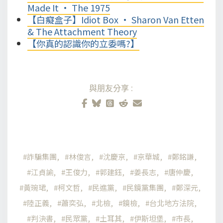
Made It • The 1975
【白癡盒子】Idiot Box • Sharon Van Etten
& The Attachment Theory
【你真的認識你的立委嗎?】
與朋友分享:
詐騙集團
林俊言
沈慶京
京華城
鄭銘謙
江貞諭
王俊力
郭建鈺
姜長志
唐仲慶
黃琬珺
柯文哲
民進黨
民鏡黨集團
鄭深元
陸正義
蕭奕弘
北檢
鏡檢
台北地方法院
判決書
民眾黨
土耳其
伊斯坦堡
市長