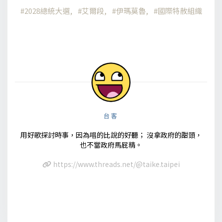
2028總統大選
艾爾段
伊瑪莫魯
國際特赦組織
台客
用好歌探討時事，因為唱的比說的好聽； 沒拿政府的甜頭，
也不當政府馬屁精。
https://www.threads.net/@taike.taipei