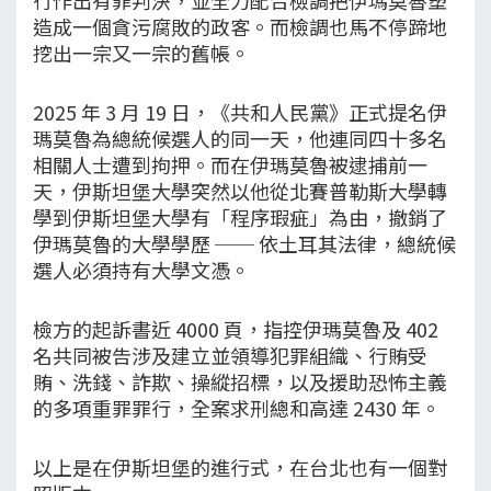
造成一個貪污腐敗的政客。而檢調也馬不停蹄地
挖出一宗又一宗的舊帳。
2025 年 3 月 19 日，《共和人民黨》正式提名伊
瑪莫魯為總統候選人的同一天，他連同四十多名
相關人士遭到拘押。而在伊瑪莫魯被逮捕前一
天，伊斯坦堡大學突然以他從北賽普勒斯大學轉
學到伊斯坦堡大學有「程序瑕疵」為由，撤銷了
伊瑪莫魯的大學學歷 ── 依土耳其法律，總統候
選人必須持有大學文憑。
檢方的起訴書近 4000 頁，指控伊瑪莫魯及 402
名共同被告涉及建立並領導犯罪組織、行賄受
賄、洗錢、詐欺、操縱招標，以及援助恐怖主義
的多項重罪罪行，全案求刑總和高達 2430 年。
以上是在伊斯坦堡的進行式，在台北也有一個對