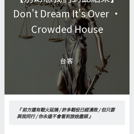
Don't Dream It's Over •
Don't Dream It's Over •
Crowded House
Crowded House
台客
台客
『 前方還有戰火延燒 / 許多戰役已經潰敗 / 但只要
與我同行 / 你永遠不會看到旅途盡頭 』