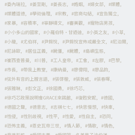
委內瑞拉
姜至剛
姜長志
婚姻
婦女部
媒體
媒體道德
學術倫理
宗教
官商勾結
宣告獨立
家暴
容積率
寧靜禱文
審美觀
寵物店男孩
小小多山的國家
小羅伯特·甘迺迪
小英之友
小草
小龍
尤伯祥
尹錫悅
尹錫悅宣佈戒嚴全文
尼泊爾
尼詠歐
居住正義
屍僵
屍體
島嶼生態
崔西查普曼
川普
工人皇帝
工會
左膠
巴黎
市長
帶我上教堂
康納曼
廖偉翔
廖品鈞
弦外有音的上膛言語
張啓楷
張敦威
張春暉
張雅琳
彭文正
徐國勇
徐巧芯
徐巧芯政策說明會GRACE來踢館
復甦安妮
德國
德國之聲
德意志
志祺七七
快思慢想
快車
性侵
性別歧視
性平
性愛
性自主
恐同
恐怖主義
恩史瓦帝三世
情人節
情歌
情色
意識形態
愛國主義
愛國第一名美男子沈伯洋