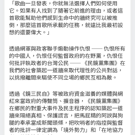
「歌曲一旦發表，你就無法選擇人們如何使用
它。如果有人找到了隨著它前進的理由，或者這
首歌能幫助他們感到生命中的牆終究可以被推
倒，那麼這首歌所承載的任務，就遠比我最初設
想的還要偉大。」
透過網軍與政客聯手煽動操作仇恨 ── 仇恨所有
的中國人，仇恨任何監督政府的在野黨，仇恨任
何批評執政者的台灣公民 ── 《民鏡黨集團》在
我們的社會築起一道牆來取代理性的公共對話，
以挑撥離間來驅使不同立場的鄉民互相為敵。
透過《鏡三民自》等被政府資金滋養的媒體與網
紅來當政府的傳聲筒、擴音器，《民鏡黨集團》
在鄉民的對重大事件及民主程序的認知築起一道
牆來隔絕真相、保護謊言，把馬屁精的阿諛與狗
腿的奉承當成新聞頭條，把吹哨者的指控與監督
者的批評一律定調為「境外勢力」和「在地協力