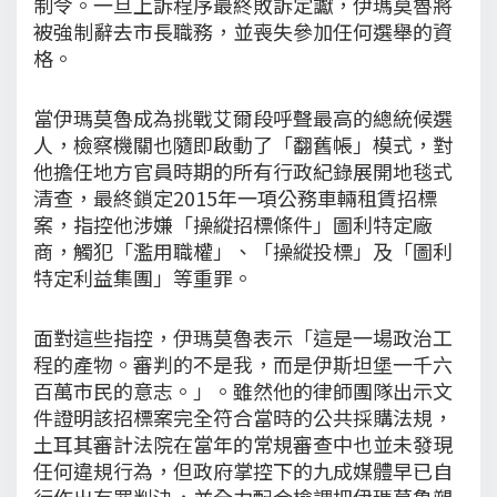
制令。一旦上訴程序最終敗訴定讞，伊瑪莫魯將
被強制辭去市長職務，並喪失參加任何選舉的資
格。
當伊瑪莫魯成為挑戰艾爾段呼聲最高的總統候選
人，檢察機關也隨即啟動了「翻舊帳」模式，對
他擔任地方官員時期的所有行政紀錄展開地毯式
清查，最終鎖定2015年一項公務車輛租賃招標
案，指控他涉嫌「操縱招標條件」圖利特定廠
商，觸犯「濫用職權」、「操縱投標」及「圖利
特定利益集團」等重罪。
面對這些指控，伊瑪莫魯表示「這是一場政治工
程的產物。審判的不是我，而是伊斯坦堡一千六
百萬市民的意志。」。雖然他的律師團隊出示文
件證明該招標案完全符合當時的公共採購法規，
土耳其審計法院在當年的常規審查中也並未發現
任何違規行為，但政府掌控下的九成媒體早已自
行作出有罪判決，並全力配合檢調把伊瑪莫魯塑