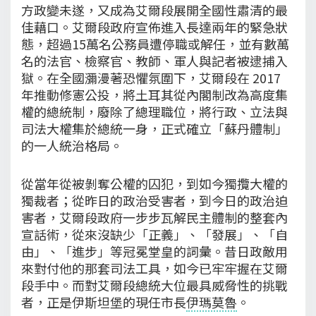
方政變未遂，又成為艾爾段展開全國性肅清的最
佳藉口。艾爾段政府宣佈進入長達兩年的緊急狀
態，超過15萬名公務員遭停職或解任，並有數萬
名的法官、檢察官、教師、軍人與記者被逮捕入
獄。在全國瀰漫著恐懼氛圍下，艾爾段在 2017
年推動修憲公投，將土耳其從內閣制改為高度集
權的總統制，廢除了總理職位，將行政、立法與
司法大權集於總統一身，正式確立「蘇丹體制」
的一人統治格局。
從當年從被剝奪公權的囚犯，到如今獨攬大權的
獨裁者；從昨日的政治受害者，到今日的政治迫
害者，艾爾段政府一步步瓦解民主體制的整套內
宣話術，從來沒缺少「正義」、「發展」、「自
由」、「進步」等冠冕堂皇的詞彙。昔日政敵用
來對付他的那套司法工具，如今已牢牢握在艾爾
段手中。而對艾爾段總統大位最具威脅性的挑戰
者，正是伊斯坦堡的現任市長
伊瑪莫魯
。