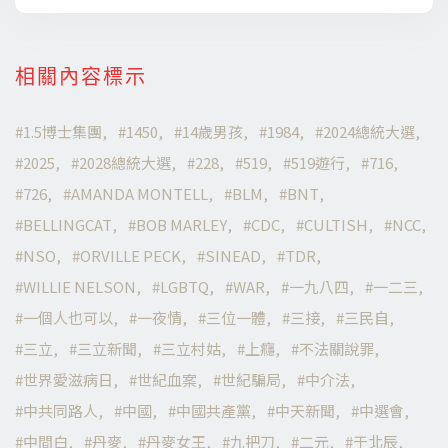
相關內容標示
1.5博士集團
1450
14歲男孩
1984
2024總統大選
2025
2028總統大選
228
519
519遊行
716
726
AMANDA MONTELL
BLM
BNT
BELLINGCAT
BOB MARLEY
CDC
CULTISH
NCC
NSO
ORVILLE PECK
SINEAD
TDR
WILLIE NELSON
LGBTQ
WAR
一九八四
一二三
一個人也可以
一夜情
三位一體
三接
三民自
三立
三立新聞
三立村姑
上癮
不法關說罪
世界愛滋病日
世紀血案
世紀騙局
中介法
中共同路人
中國
中國共產黨
中天新聞
中選會
中間白
丹麥
丹麥女王
九把刀
二元
于北辰