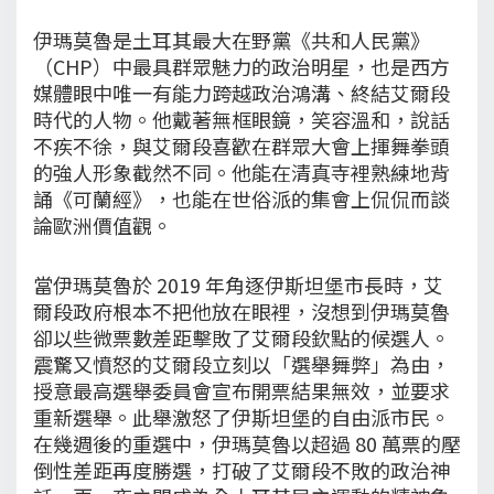
伊瑪莫魯是土耳其最大在野黨《共和人民黨》
（CHP）中最具群眾魅力的政治明星，也是西方
媒體眼中唯一有能力跨越政治鴻溝、終結艾爾段
時代的人物。他戴著無框眼鏡，笑容溫和，說話
不疾不徐，與艾爾段喜歡在群眾大會上揮舞拳頭
的強人形象截然不同。他能在清真寺裡熟練地背
誦《可蘭經》，也能在世俗派的集會上侃侃而談
論歐洲價值觀。
當伊瑪莫魯於 2019 年角逐伊斯坦堡市長時，艾
爾段政府根本不把他放在眼裡，沒想到伊瑪莫魯
卻以些微票數差距擊敗了艾爾段欽點的候選人。
震驚又憤怒的艾爾段立刻以「選舉舞弊」為由，
授意最高選舉委員會宣布開票結果無效，並要求
重新選舉。此舉激怒了伊斯坦堡的自由派市民。
在幾週後的重選中，伊瑪莫魯以超過 80 萬票的壓
倒性差距再度勝選，打破了艾爾段不敗的政治神