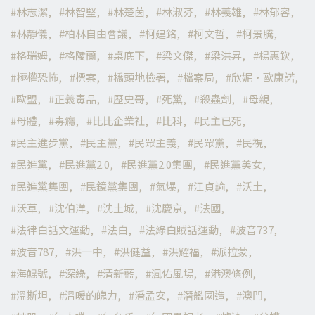
林志潔
林智堅
林楚茵
林淑芬
林義雄
林郁容
林靜儀
柏林自由會議
柯建銘
柯文哲
柯景騰
格瑞姆
格陵蘭
桌底下
梁文傑
梁洪昇
楊惠欽
極權恐怖
標案
橋頭地檢署
檔案局
欣妮·歐康諾
歐盟
正義毒品
歷史哥
死黨
殺蟲劑
母親
母體
毒癮
比比企業社
比科
民主已死
民主進步黨
民主黨
民眾主義
民眾黨
民視
民進黨
民進黨2.0
民進黨2.0集團
民進黨美女
民進黨集團
民鏡黨集團
氣爆
江貞諭
沃土
沃草
沈伯洋
沈土城
沈慶京
法國
法律白話文運動
法白
法綠白賊話運動
波音737
波音787
洪一中
洪健益
洪耀福
派拉蒙
海鯤號
深綠
清新藍
渢佑風場
港澳條例
溫斯坦
溫暖的魄力
潘孟安
潛艦國造
澳門