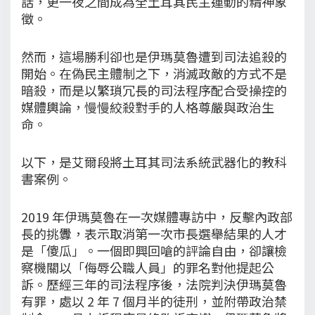
話，更一夜之間成為全土耳其民主運動的精神象
徵。
然而，這場勝利卻也是伊瑪莫魯遭到司法追殺的
開始。在偽民主體制之下，消滅政敵的方式不是
暗殺，而是以繁瑣冗長的司法程序配合受操控的
媒體輿論，慢慢絞殺對手的人格尊嚴與政治生
命。
以下，是艾爾段將土耳其司法系統武器化的教科
書案例。
2019 年伊瑪莫魯在一次媒體專訪中，反擊內政部
長的挑釁，表示取消第一次市長選舉結果的人才
是「傻瓜」。一個即興回嗆的評論自由，卻讓檢
察機關以「侮辱公職人員」的罪名對他提起公
訴。歷經三年的司法程序後，法院判決伊瑪莫魯
有罪，處以 2 年 7 個月半的徒刑，並附帶政治禁