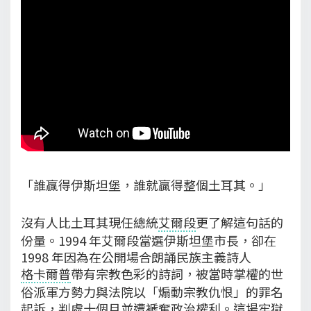
「誰贏得伊斯坦堡，誰就贏得整個土耳其。」
沒有人比土耳其現任總統
艾爾段
更了解這句話的
份量。1994 年艾爾段當選伊斯坦堡市長，卻在
1998 年因為在公開場合朗誦民族主義詩人
格卡爾普
帶有宗教色彩的詩詞，被當時掌權的世
俗派軍方勢力與法院以「煽動宗教仇恨」的罪名
起訴，判處十個月並遭褫奪政治權利。這場牢獄