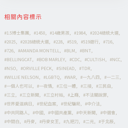
相關內容標示
1.5博士集團
1450
14歲男孩
1984
2024總統大選
2025
2028總統大選
228
519
519遊行
716
726
AMANDA MONTELL
BLM
BNT
BELLINGCAT
BOB MARLEY
CDC
CULTISH
NCC
NSO
ORVILLE PECK
SINEAD
TDR
WILLIE NELSON
LGBTQ
WAR
一九八四
一二三
一個人也可以
一夜情
三位一體
三接
三民自
三立
三立新聞
三立村姑
上癮
不法關說罪
世界愛滋病日
世紀血案
世紀騙局
中介法
中共同路人
中國
中國共產黨
中天新聞
中選會
中間白
丹麥
丹麥女王
九把刀
二元
于北辰