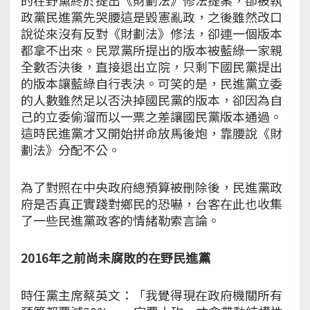
政黨民進黨先哭腰這是毀憲亂政，之後雖然改口
說從來沒有反對《財劃法》修法，卻連一個版本
都拿不出來。民眾黨所提出的版本被藍綠一家親
全數否決後，直接退出立院，只剩下國民黨提出
的版本讓藍綠自行表決。可笑的是，民進黨立委
的人數雖然足以否決掉國民黨的版本，卻因為自
己的立委偷溜而以一票之差讓國民黨版本通過。
這時民進黨才又開始拼命放馬後炮，靠腰說《財
劃法》分配不公。
為了對照在中央政府總預算被刪除後，民進黨政
府是否真正實踐對鄉民的恐嚇，台客在此也收集
了一些民進黨政客的情緒勒索言論。
2016年之前尚未腐敗的在野民進黨
時任黨主席蔡英文：「我覺得現在政府機關所有