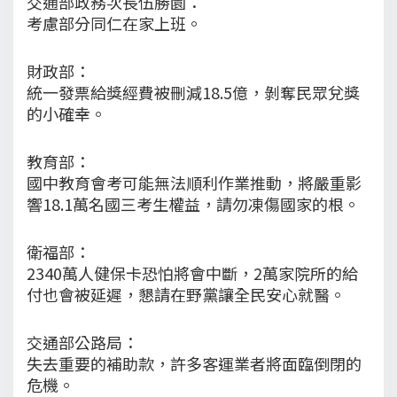
交通部政務次長伍勝園：
考慮部分同仁在家上班。
財政部：
統一發票給獎經費被刪減18.5億，剝奪民眾兌獎
的小確幸。
教育部：
國中教育會考可能無法順利作業推動，將嚴重影
響18.1萬名國三考生權益，請勿凍傷國家的根。
衛福部：
2340萬人健保卡恐怕將會中斷，2萬家院所的給
付也會被延遲，懇請在野黨讓全民安心就醫。
交通部公路局：
失去重要的補助款，許多客運業者將面臨倒閉的
危機。