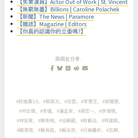
【失業演員】Actor Out of Work | St. Vincent
【無窮無盡】Billions | Caroline Polachek
【新聞】The News | Paramore
【雜誌】Magazine | Editors
【你真的認識你的立委嗎?】
與朋友分享:
民進黨2.0
蔡英文
范雲
李慧芝
郭雅慧
何志偉
李遠
潘孟安
胡忠一
李俊俋
林宜敬
陳崇樹
伍勝園
財劃法
柯建銘
賴清德
蘇貞昌
蘇治芬
分崩離析
瓦解