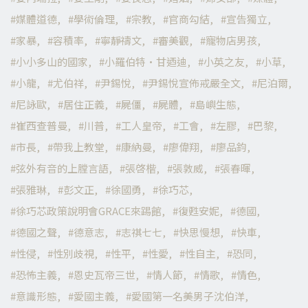
媒體道德
學術倫理
宗教
官商勾結
宣告獨立
家暴
容積率
寧靜禱文
審美觀
寵物店男孩
小小多山的國家
小羅伯特·甘迺迪
小英之友
小草
小龍
尤伯祥
尹錫悅
尹錫悅宣佈戒嚴全文
尼泊爾
尼詠歐
居住正義
屍僵
屍體
島嶼生態
崔西查普曼
川普
工人皇帝
工會
左膠
巴黎
市長
帶我上教堂
康納曼
廖偉翔
廖品鈞
弦外有音的上膛言語
張啓楷
張敦威
張春暉
張雅琳
彭文正
徐國勇
徐巧芯
徐巧芯政策說明會GRACE來踢館
復甦安妮
德國
德國之聲
德意志
志祺七七
快思慢想
快車
性侵
性別歧視
性平
性愛
性自主
恐同
恐怖主義
恩史瓦帝三世
情人節
情歌
情色
意識形態
愛國主義
愛國第一名美男子沈伯洋