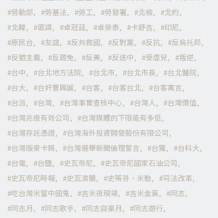
勞動部
勞基法
勞工
勞發署
北檢
北約
北韓
匪諜
卓冠廷
卓榮泰
卡舒吉
印尼
原民台
友誼
反共救國
反對黨
反抗
反烏托邦
反猶主義
反罷免
反美
反送中
受虐兒
叛逆
台中
台北地方法院
台北市
台北市長
台北醫院
台大
台奸曹興誠
台客
台客台北
台客寓言
台派
台灣
台灣事實查核中心
台灣人
台灣價值
台灣兆億有效公司
台灣媒體的下限能有多低
台灣存託憑證
台灣海外投資開發股份有限公司
台灣版麥卡錫
台灣選舉新聞倫理誓言
台獨
台科大
台電
台鹽
史瓦帝尼
史瓦帝尼國家石油公司
史瓦帝尼時報
史瓦濟蘭
史蒂芬·米勒
司法改革
吃台灣米當中國鬼
吉米夜現場
吉米金莫
同志
同志月
同志歌手
同志自豪月
同志遊行