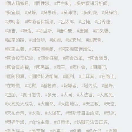
同志驕傲月
同性戀
君主制
吳姓資訊分析師
吳宜農
吳崢
吳思瑤
吳沛憶
吳釗燮
吳靜怡
吹哨者
吹哨者保護法
呂太郎
呂捷
呂秀蓮
呱吉
咪兔
哈里斯
唐仲慶
唐鳳
四叉貓
回家的路
國台辦
國圖
國安局
國安會
國家主義
國家圖書館
國家機密保護法
國會投票紀錄
國會擴權
國會改革
國會議員
國會質詢權
國民黨
國王
國科會
國籍門
國防預算
國際特赦組織
圖利
土耳其
在路上
在野黨
地獄
基督教
報導者
塔內萊
墨綠
墮胎
夏日戀情
多元
大同
大法官
大罷免
大罷免大成功
大自然
大陸地區
天主教
天堂
天祐台灣
太報
太陽花
奧斯陸自由論壇
奧運
奧運爭議
女性主義
好萊塢
妨礙司法公正罪
委內瑞拉
姜至剛
姜長志
婚姻
婦女部
媒體