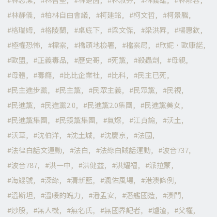
林靜儀
柏林自由會議
柯建銘
柯文哲
柯景騰
格瑞姆
格陵蘭
桌底下
梁文傑
梁洪昇
楊惠欽
極權恐怖
標案
橋頭地檢署
檔案局
欣妮·歐康諾
歐盟
正義毒品
歷史哥
死黨
殺蟲劑
母親
母體
毒癮
比比企業社
比科
民主已死
民主進步黨
民主黨
民眾主義
民眾黨
民視
民進黨
民進黨2.0
民進黨2.0集團
民進黨美女
民進黨集團
民鏡黨集團
氣爆
江貞諭
沃土
沃草
沈伯洋
沈土城
沈慶京
法國
法律白話文運動
法白
法綠白賊話運動
波音737
波音787
洪一中
洪健益
洪耀福
派拉蒙
海鯤號
深綠
清新藍
渢佑風場
港澳條例
溫斯坦
溫暖的魄力
潘孟安
潛艦國造
澳門
炒股
無人機
無名氏
無國界記者
爐渣
父權