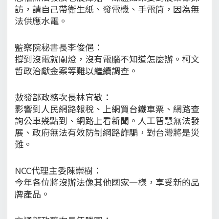
訪，請自己帶衛生紙、發電機、手電筒，因為無
法供應水電。
監察院秘書長李俊俋：
撐到沒電就關燈，沒有電腦不知道怎麼辦。柯文
哲政治獻金案等難以繼續調查。
數發部政務次長林宜敬：
影響到人民網路報稅、上網買台鐵車票、網路查
詢公車幾點到、網路上看新聞。人工智慧無法發
展、政府無法有效防制網路詐騙，對台灣將是災
難。
NCC代理主委陳崇樹：
今年各位將沒辦法像其他國家一樣，享受新的品
牌產品。