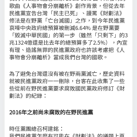
歌曲《人事物會分崩離析》創作背景，但從去年
民進黨宣告台灣「民主已死」、謾罵《財劃法》
修法是在野黨「亡台滅國」之作，到今年民進黨
哀嚎中央政府總預算被刪減6.64% 是在野黨要
「毀滅中華民國」的第一步（雖然「只剩下」的3
兆1324億還是比去年的總預算多了2.5%），內宣
有理、造謠無罪的民進黨政府也許該考慮把《人
事物會分崩離析》當成我們台灣的國歌。
為了避免台灣還沒有被在野兩黨滅亡，歷史資料
就被民進黨政府一一刪除，台客在此收集了一些
些從前在野民進黨要求腐敗國民黨政府修訂《財
劃法》的紀錄：
2016年之前尚未腐敗的在野民進黨
時任黨團總召柯建銘：
我們民進黨怎麼有可能在《財劃法》的議題上再