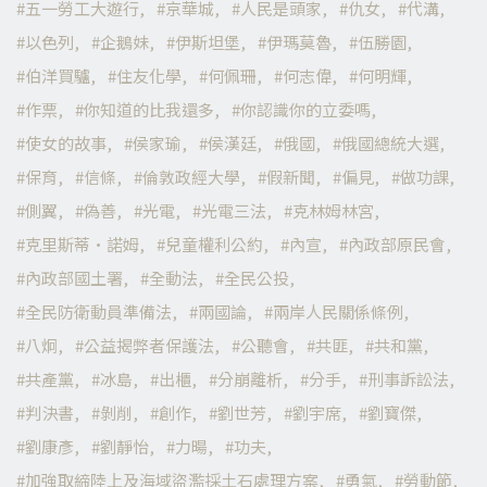
五一勞工大遊行
京華城
人民是頭家
仇女
代溝
以色列
企鵝妹
伊斯坦堡
伊瑪莫魯
伍勝園
伯洋買驢
住友化學
何佩珊
何志偉
何明輝
作票
你知道的比我還多
你認識你的立委嗎
使女的故事
侯家瑜
侯漢廷
俄國
俄國總統大選
保育
信條
倫敦政經大學
假新聞
偏見
做功課
側翼
偽善
光電
光電三法
克林姆林宮
克里斯蒂·諾姆
兒童權利公約
內宣
內政部原民會
內政部國土署
全動法
全民公投
全民防衛動員準備法
兩國論
兩岸人民關係條例
八炯
公益揭弊者保護法
公聽會
共匪
共和黨
共產黨
冰島
出櫃
分崩離析
分手
刑事訴訟法
判決書
剝削
創作
劉世芳
劉宇席
劉寶傑
劉康彥
劉靜怡
力暘
功夫
加強取締陸上及海域盜濫採土石處理方案
勇氣
勞動節