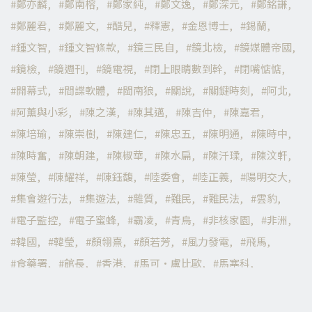
鄭亦麟
鄭南榕
鄭家純
鄭文逸
鄭深元
鄭銘謙
鄭麗君
鄭麗文
酷兒
釋憲
金恩博士
錫蘭
鍾文智
鍾文智條款
鏡三民自
鏡北檢
鏡媒體帝國
鏡檢
鏡週刊
鏡電視
閉上眼睛數到幹
閉嘴惦惦
開幕式
間諜軟體
閩南狼
關說
關鍵時刻
阿北
阿薰與小彩
陳之漢
陳其邁
陳吉仲
陳嘉君
陳培瑜
陳崇樹
陳建仁
陳忠五
陳明通
陳時中
陳時奮
陳朝建
陳椒華
陳水扁
陳汘瑈
陳汶軒
陳瑩
陳耀祥
陳鈺馥
陸委會
陸正義
陽明交大
集會遊行法
集遊法
雜質
難民
難民法
雲豹
電子監控
電子蜜蜂
霸凌
青鳥
非核家園
非洲
韓國
韓瑩
顏翎熹
顏若芳
風力發電
飛馬
食藥署
館長
香港
馬可·盧比歐
馬塞科
馬屁精
馬德
騙子
體育署預算
高嘉瑜
高涌誠
高端
高端萊豬黨
高雄