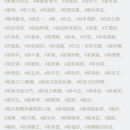
美濃大峽谷
美麗島事件
翁達瑞
習近平
翟本喬
翟神
老大姐
耶誕節
聊齋誌異
聯合再生
職場霸凌
胡忠一
脆
自主
自卑情節
自由之路
自由地區
自由時報
自由歐洲電台
自豪
艾爾段
芒果乾
芬普寧
苗博雅
英系
范雲
草根運動
荒誕島
荷伯報到
莊瑞雄
莎拉·克勞克蘭
莫彩曦
莫斯科
萊牛黨
萊豬
萊豬邪教
萊豬黨
葉博爾
葉宜津
葉展皓
葛萊美
葛萊美獎
蔡侑霖
蔡壁如
蔡孟良
蔡宗珍
蔡政府
蔡易餘
蔡英文
蔡英文1.5集團
蔡英文政經財團
蔡英文的網軍
蔡英文論文門
蔡英文集團
蔣中正
蔣季容
蔣萬安
蕭奕弘
蕭美琴
薛朝輝
藍媒
藍白
藍白刪體育署預算11億
藐視國會
藐視國會罪
藝術
藻礁
蘇巧慧
蘇治芬
蘇珊薇格
蘇貞昌
蜜餞
蟾蜍
街頭霸王
衛家盟
衛福部
被攔截的訊息