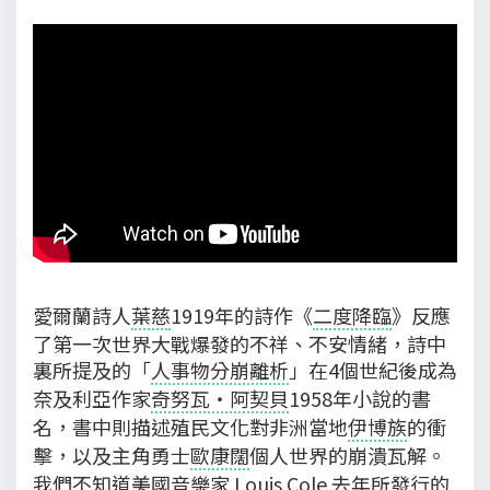
愛爾蘭詩人
葉慈
1919年的詩作《
二度降臨
》反應
了第一次世界大戰爆發的不祥、不安情緒，詩中
裏所提及的「
人事物分崩離析
」在4個世紀後成為
奈及利亞作家
奇努瓦‧阿契貝
1958年小說的書
名，書中則描述殖民文化對非洲當地
伊博族
的衝
擊，以及主角勇士
歐康闊
個人世界的崩潰瓦解。
我們不知道美國音樂家 Louis Cole 去年所發行的