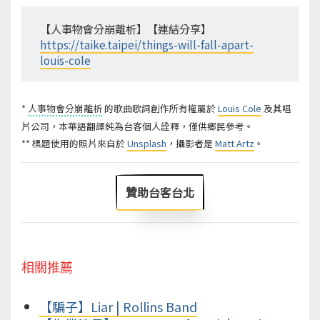
【人事物會分崩離析】【連結分享】
https://taike.taipei/things-will-fall-apart-
louis-cole
*
人事物會分崩離析
的歌曲歌詞創作所有權屬於
Louis Cole
及其唱
片公司，本華語翻譯純為台客個人詮釋，僅供鄉民參考。
** 標題使用的照片來自於
Unsplash
，攝影者是
Matt Artz
。
贊助台客台北
相關推薦
【騙子】Liar | Rollins Band