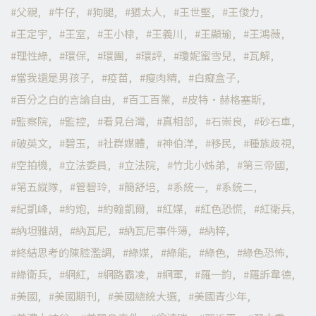
父親
牛仔
狗腿
猶太人
王世堅
王俊力
王定宇
王室
王小棣
王義川
王顯瑜
王鴻薇
理性綠
環保
環團
環評
瓊妮蜜雪兒
瓦解
當我還是男孩子
疫苗
瘦肉精
白癡盒子
百分之白的言論自由
百工百業
皮特·赫格塞斯
監察院
監控
看見台灣
真相部
石崇良
砂石車
破英文
碧玉
社群媒體
神伯洋
移民
種族歧視
空拍機
立法委員
立法院
竹北小姊弟
第三帝國
第五縱隊
管碧玲
簡舒培
系統一
系統二
紀凱峰
約炮
約翰凱爾
紅媒
紅色恐慌
紅衛兵
納坦雅胡
納瓦尼
納瓦尼事件簿
納粹
終結思考的陳腔濫調
綠媒
綠能
綠色
綠色恐怖
綠衛兵
網紅
網路霸凌
網軍
羅一鈞
羅訴韋德
美國
美國期刊
美國總統大選
美國青少年