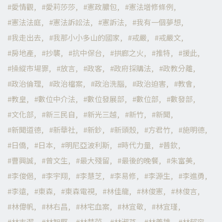
愛情觀
愛莉莎莎
憲政膿包
憲法增修條例
憲法法庭
憲法訴訟法
憲訴法
我有一個夢想
我走出去
我那小小多山的國家
戒嚴
戒嚴文
房地產
抄襲
抗中保台
拱廊之火
推特
援此
操縱市場罪
放言
政客
政府採購法
政教分離
政治倫理
政治檔案
政治洗腦
政治迫害
教會
教皇
數位中介法
數位發展部
數位部
數發部
文化部
新三民自
新光三越
新竹
新聞
新聞道德
新華社
新鈔
新頭殼
方君竹
施明德
日僑
日本
明尼亞波利斯
時代力量
普欽
曹興誠
曾文生
最大殘留
最後的晚餐
朱富美
李俊俋
李宇翔
李慧芝
李易修
李源生
李進勇
李遠
東森
東森電視
林佳龍
林俊憲
林俊言
林偉帆
林右昌
林宅血案
林宜敬
林宜瑾
林志潔
林智堅
林楚茵
林淑芬
林義雄
林郁容