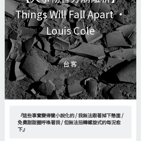
Things Will Fall Apart •
Things Will Fall Apart •
Louis Cole
Louis Cole
台客
台客
『
這些事實變得蠻小說化的 / 我無法跟著掉下懸崖 / 
免費甜甜圈呼喚著我 / 但無法扭轉螺旋式的每況愈
下
』