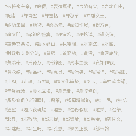
被秘密主宰
裴偉
製造真相
言論審查
言論自由
記者
許傳聖
許嘉恬
許淑華
詐騙女王
詐騙集團
話術
詹為元
認知作戰
說方言
論文門
諸神的盛宴
謝宜容
謝銘洋
證交法
證券交易法
護國群山
貝靈貓
財劃法
財團
財政收支劃分法
貧窮
貧窮線
貪污
貪污腐敗
費鴻泰
賀德芬
賀錦麗
資本主義
資訊作戰
賈永婕
賴品妤
賴惠員
賴清德
賴瑞隆
賴瑞雄
走狗
走讀
趙博
跨文化衝擊
路卡
辛妮歐康諾
辛蒂羅波
農地回填
農業部
農發條例
農發條例施行細則
農藥
迢迢歸鄉路
迪士尼
迷信
通靈
週六夜現場
違憲
選務瑕疵
選美
選舉
邪教
邪教話
邱志偉
邱議瑩
邱顯金
郭國文
郭建鈺
郭昱晴
郭雅慧
鄉民正義
鄒宗翰