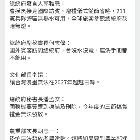
總統府發言人郭雅慧：
會摸黑接見國際訪賓，贈禮儀式從簡省略，211
憲兵隊營區無熱水可用，全球旅客參觀總統府灰
暗無燈。
總統府副秘書長何志偉：
國外賓客訪問總統府，會沒水沒電，連洗手間都
不能用。
文化部長李遠：
讓台灣漫畫無法在2027年超越日韓。
總統府秘書長潘孟安：
國務機要費遭到凍結及刪除，今年度的三節犒賞
禮金無法發放。
農業部次長胡忠一：
恐怕無法發放老農津貼。媒體如果要到農業部採