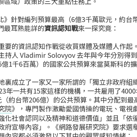
領區域）政策的三大重點任務上。
北》針對編列預算最高（6億3千萬歐元，約台幣2
們最耳熟能詳的
資訊認知戰
來一探究竟：
重要的資訊認知作戰從收買媒體及媒體人作起
人 Vladimir Solovyov 去年與今年分別
5億1千6百萬）的國家公共預算來當莫斯科的
地裏成立了一家又一家所謂的「獨立非政府組
23年一共有15家這樣的機構，一共雇用了400
元（約台幣206億）的公共預算。其中分配到最
究院
》，專門製作激勵愛國情操的電玩、電視
強化社會認同以及精神和道德價值」並且「依
政府宣導內容」。《網路發展研究院》要求選
題內容都必須激發以下其中的觀眾感知情緒：