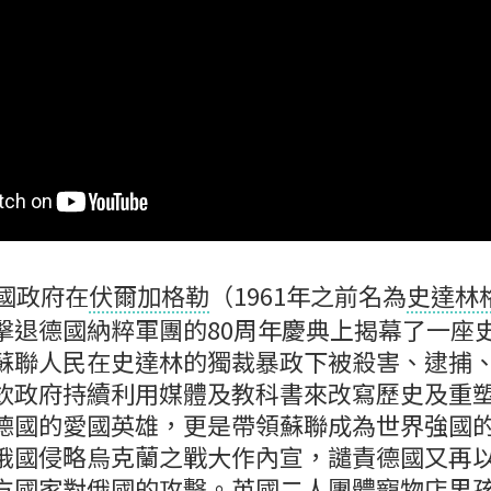
俄國政府在
伏爾加格勒
（1961年之前名為
史達林
擊退德國納粹軍團的80周年慶典上揭幕了一座
蘇聯人民在史達林的獨裁暴政下被殺害、逮捕
欽政府持續利用媒體及教科書來改寫歷史及重
德國的愛國英雄，更是帶領蘇聯成為世界強國
俄國侵略烏克蘭之戰大作內宣，譴責德國又再
方國家對俄國的攻擊。英國二人團體
寵物店男