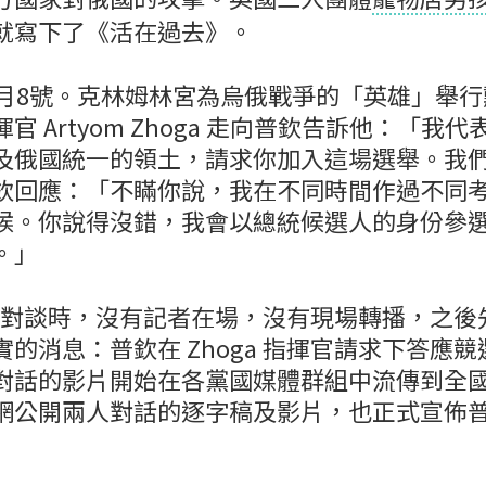
就寫下了《活在過去》。
2月8號。克林姆林宮為烏俄戰爭的「英雄」舉
官 Artyom Zhoga 走向普欽告訴他：「我
及俄國統一的領土，請求你加入這場選舉。我
欽回應：「不瞞你說，我在不同時間作過不同
候。你說得沒錯，我會以總統候選人的身份參
。」
ga 對談時，沒有記者在場，沒有現場轉播，之
的消息：普欽在 Zhoga 指揮官請求下答應
對話的影片開始在各黨國媒體群組中流傳到全
網公開兩人對話的逐字稿及影片，也正式宣佈