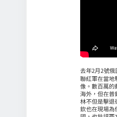
去年2月2號
聯紅軍在當地
像。數百萬的
海外，但在普
林不但是擊退
欽也在現場為
國，也批評西