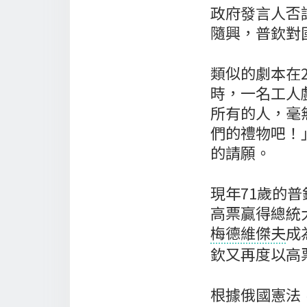
政府發言人否
隨興，普欽對
類似的劇本在2
時，一名工人
所有的人，毫
們的禮物吧！
的請願。
現年71歲的普
高票贏得總統
梅德維傑夫
成
欽又再度以高
根據俄國憲法