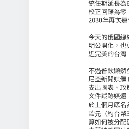
統任期延長為
校正回歸為零
2030年再次連
今天的俄國總
明公開化，也
近完美的台灣
不過普欽顯然
尼亞新聞媒體 
支出圖表、政
文件蹤跡媒體
於上個月底名
歐元（約台幣
算如何被分配