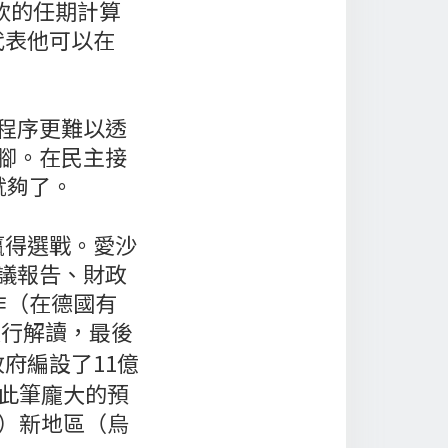
欽的任期計算
代表他可以在
程序更難以透
腳。在民主接
就夠了。
贏得選戰。愛沙
會議報告、財政
作（在德國有
進行解讀，最後
府編設了11億
及此筆龐大的預
3）新地區（烏