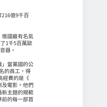
16億9千百
。俄國最有名氣
得到了1千5百萬歐
擴音器。
織」當黨國的公
0名的員工，得
高經費的是《
劇及電影。他們
循新主題的規範
舉前的每一部首