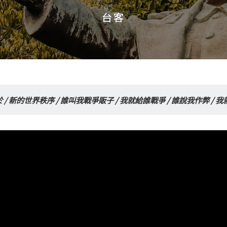
台客
台客
/ 新的世界秩序 / 誰叫我戰爭販子 / 我就給誰戰爭 / 誰說我作弊 /