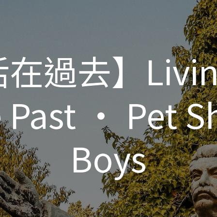
在過去】Living
在過去】Living
 Past • Pet 
 Past • Pet 
Boys
Boys