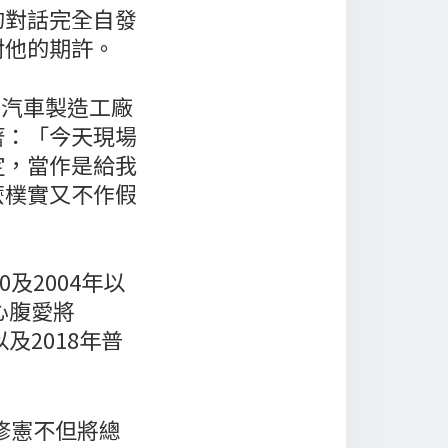
的對話完全自發
對他的期許。
的汽車製造工廠
著：「今天現場
定，當作是給我
麼樸實又不作假
及2004年以
心腹愛將
及2018年普
修憲不但將總