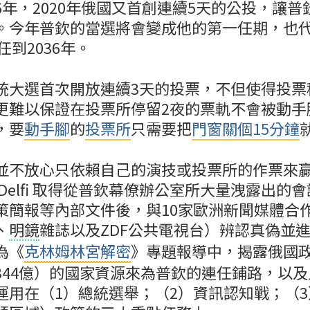
6年，2020年俄國又首創連續5天的公投，讓普
。今年普欽的當選將會變成他的第一任期，也
任到2036年。
統大選首次開放連續3天的投票，不但使得投票
更難以保證在投票所停留2夜的票軌不會被動手
，要
動手腳
的
投票所
只需要把
門窗關個15分鐘
並不放心只依賴自己的演技或投票所的作票來
Delfi 取得從普欽幕僚辦公室所大量洩露出的
策簡報等內部文件後，與10家歐洲新聞媒體合
、
明鏡
雜誌以及ZDF公共電視台）辨認真偽並
為《
克林姆林宮解密
》專題報導中，揭露俄國政
344億）的國家資源來為普欽的連任鋪路，以
運用在（1）總統選舉；（2）資訊認知戰；（