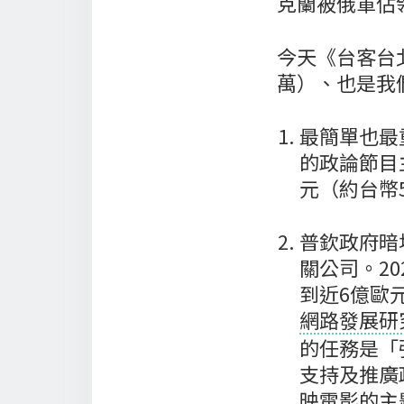
克蘭被俄軍佔
今天《台客台
萬）、也是我
最簡單也最
的政論節目主持
元（約台幣
普欽政府暗
關公司。20
到近6億歐
網路發展研
的任務是「
支持及推廣
映電影的主