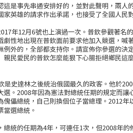
認這是事先串通安排好的，並對此聲明，兩人
國家英雄的請求作出承諾，也接受了全國人民
017年12月6號也上演過一次。普欽參觀著名
戲劇性地出現在普欽面前要求他加入競選，喊
無例外的，全部都支持你。請宣佈你參選的決
」親民愛民的普欽怎麼能狠下心腸拒絕鄉民這
欽是史達林之後統治俄國最久的政客。他於2000
大選。2008年因為憲法對總統任期的規定而讓
為傀儡總統，自己則換個位子當總理。2012年以
票當選總統。
，總統的任期為4年，可連任1次，但2008年的