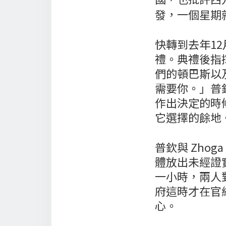
發，一個星期
快轉到去年1
禮。典禮後指揮
們的頓巴斯以
需要你。」普
作出決定的時
它選擇的餘地
普欽與 Zho
體放出未經證實
一小時，兩人
府這時才在官
心。