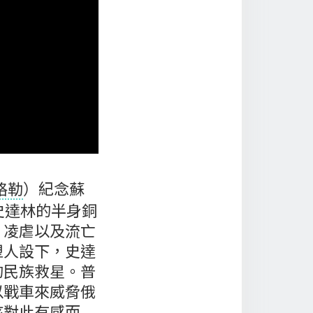
格勒
）紀念蘇
史達林的半身銅
、凌虐以及流亡
塑人設下，史達
的民族救星。普
以戰車來威脅俄
孩
對此有感而