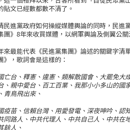
的貼文已經數都數不清了。
清民進黨政府如何操縱媒體輿論的同時，民進
集團》8年來收買媒體，以網軍輿論及側翼公關
年來最能代表《民進黨集團》論述的關鍵字清
團》，歌詞會是這樣的：
國亡台、釋憲、違憲、類解散國會、大罷免大
台、親中愛台、百工百業、我那小小多山的國
、青鳥飛出來、
國疫苗、信賴台灣、用愛發電、深夜呻吟、認
共同路人、中共代理人、中共自己人、中共在
其餘人、