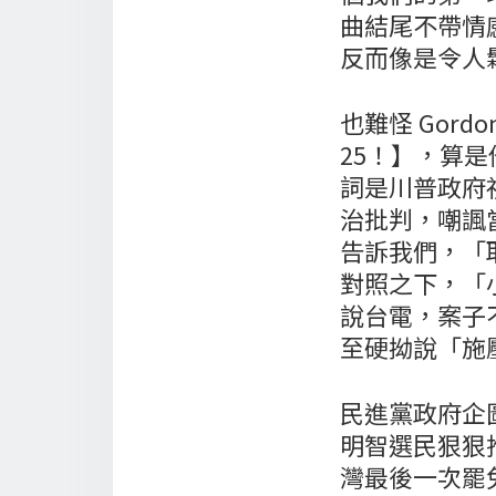
曲結尾不帶情
反而像是令人
也難怪 Gor
25！】，算
詞是川普政府
治批判，嘲諷
告訴我們，「
對照之下，「
說台電，案子
至硬拗說「施
民進黨政府企
明智選民狠狠
灣最後一次罷