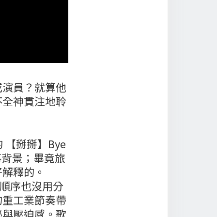
或演員？就算他
不全神貫注地聆
行的 【掰掰】Bye
事背景；畢竟旅
好解釋的。
列順序也沒用分
的重工業節奏帶
秘與壓迫感。歌