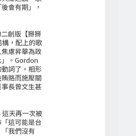
「後會有期」，
的二創版【掰掰
結構，配上的歌
人焦慮昇華為政
。Gordon
的動詞了。相形
設賄賂而施壓關
董事長曾文生甚
 這天再一次被
佈「這可能是台
、「我們沒有