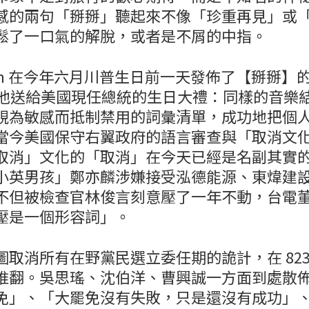
感的兩句「掰掰」聽起來不像「珍重再見」或
鬆了一口氣的解脫，或者是不屑的中指。
don 在今年六月川普生日前一天發佈了【掰掰】
是他送給美國現任總統的生日大禮：同樣的音樂
視為敏感而抵制禁用的詞彙清單，成功地把個
當今美國保守右翼政府的語言審查與「取消文化」
取消」文化的「取消」在今天已經是名副其實
小英男孩」鄭亦麟涉嫌接受泓德能源、東煒建
不但被檢查官林俊言刻意壓了一年不動，台電
壓是一個形容詞」。
圖取消所有在野黨民選立委任期的詭計，在 823
推翻。吳思瑤、沈伯洋、曹興誠一方面到處散
免」、「大罷免沒有失敗，只是還沒有成功」