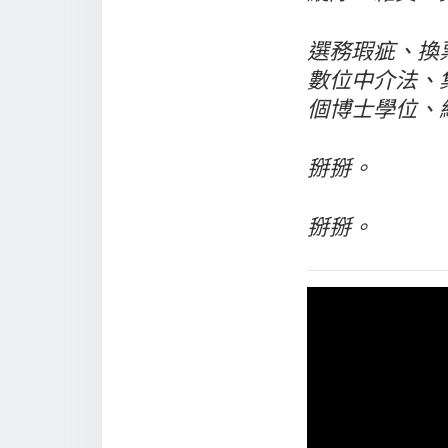
選務瑕疵、換
數位中介法、
個博士學位、
掰掰。
掰掰。