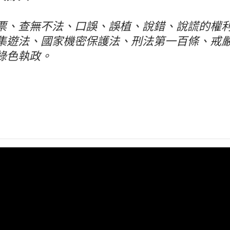
票、查無不法、口誤、誤植、說錯、說謊的權
集遊法、國家機密保護法、刑法第一百條、戒嚴、
綠色執政。