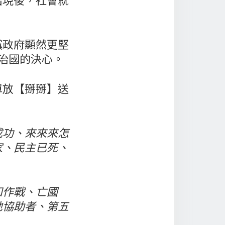
黨政府顯然更堅
治國的決心。
單放【掰掰】送
成功、來來來怎
家、民主已死、
知作戰、亡國
地協助者、第五