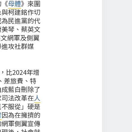
的《
母體
》來圍
急與柯建銘作切
成為民進黨的代
蕭美琴、蔡英文
英文網軍及側翼
舉進攻社群媒
，比2024年增
費、差旅費、特
曲成藍白刪除了
求司法改革在
人
民不服從」硬是
臂
因為在擁擠的
的網軍側翼宣傳
出現後，社會就