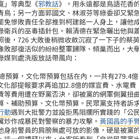
贏」等典型《
邪教話
》，用永遠都是鳥語花香
青鳥；另一方面郭國文、林淑芬等綠委卻又緊
罷免慘敗責任全部推到柯建銘一人身上，讓他
綠衛兵的巫毒插針包。賴清德在緊急曬出他與
照後，726 大敗後稍微收斂沉寂了一下子的蔡
像敗部復活似的紛紛整軍歸隊、傾巢而出，大
綠媒到處洗版放話帶風向：
部總預算，文化幣預算包括在內，一共有279.4億
。文化部提報要求再追加2.8億的媒宣費、水電
費等費用遭在野黨否決，卻被黨的網軍側翼扭
算、補助預算、文化幣預算。民眾黨支持者訴
行動
遇到大批警力並設拒馬阻攔所實踐的「公
翼炒作成暴民對警察的暴力攻擊。
黃國昌的手
他身前警員的肩膀無處可放的影像，硬是被黨
。這一個禮拜以來，台客所看到「自從民眾黨