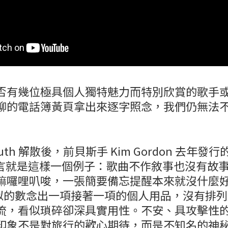
否有幾位極具個人獨特魅力而特別欣賞的歌手
聊的電話簿黃頁拿出來逐字照念，我們仍無法
Youth 解散後，前貝斯手 Kim Gordon 去年發
客而言就是這樣一個例子：歌曲不作敘事也沒有故
嘛囉哩叭唆，一張簡要備忘提醒本來就沒什麼
咒語似的數念出一項接著一項的個人用品，沒有排
流，看似瑣碎卻深具實用性。不安、具攻擊性
印象不是對旅行的歡心期待，而是不知名的神