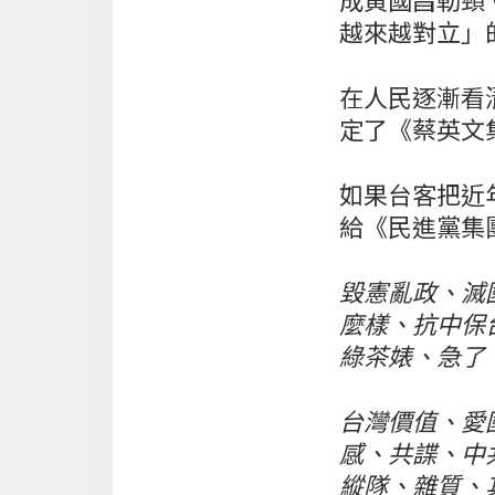
越來越對立」
在人民逐漸看
定了《蔡英文
如果台客把近
給《民進黨集
毀憲亂政、滅
麼樣、抗中保
綠茶婊、急了
台灣價值、愛
感、共諜、中
縱隊、雜質、