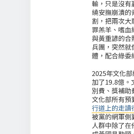
輸，只是沒有
繞安撫崩潰的
割，把兩次大
罪羔羊、嗜血
與黃重諺的合
兵團，突然就
體，配合綠委
2025年文化
加了19.8億
別費、獎補助
文化部所有預
行道上的走讀
被黨的網軍側
人群中除了在
成黃國昌勒頸