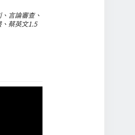
利、言論審查、
蔡英文1.5