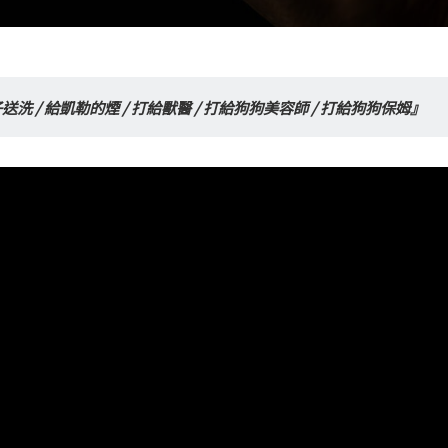
送洗 / 給凱勒的煙 / 打給獸醫 / 打給狗狗美容師 / 打給狗狗保姆』