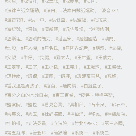
沃草
沈伯洋
沈土城
沈慶京
法國
法律白話文運動
法白
法綠白賊話運動
波音737
波音787
洪一中
洪健益
洪耀福
派拉蒙
海鯤號
深綠
清新藍
渢佑風場
港澳條例
溫斯坦
溫暖的魄力
潘孟安
潛艦國造
澳門
炒股
無人機
無名氏
無國界記者
爐渣
父權
父親
牛仔
狗腿
猶太人
王世堅
王俊力
王定宇
王室
王小棣
王義川
王顯瑜
王鴻薇
理性綠
環保
環團
環評
瓊妮蜜雪兒
瓦解
當我還是男孩子
疫苗
瘦肉精
白癡盒子
百分之白的言論自由
百工百業
皮特·赫格塞斯
監察院
監控
看見台灣
真相部
石崇良
砂石車
破英文
碧玉
社群媒體
神伯洋
移民
種族歧視
空拍機
立法委員
立法院
竹北小姊弟
第三帝國
第五縱隊
管碧玲
簡舒培
系統一
系統二