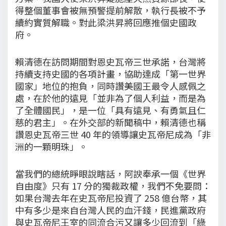
得整個董事會被無預警提前解散，執行長被不予
續約實質解職。對此梁洪昇將回應推個史國政
府。
賴清德在訪問期間對恩史瓦帝三世承諾，台灣將
持續支持史國的各項計畫，協助達成「第一世界
國家」地位的抱負，同時讚美國王最令人感佩之
處，在於他的遠見「並非為了個人利益，而是為
了全體國民」，是一位「具有遠見、有勇氣且仁
慈的君主」。在外交部的新聞稿中，賴清德也稱
讚恩史瓦帝三世 40 年的領導讓史瓦帝尼成為「非
洲的一顆明珠」。
當我們的總統睜眼說瞎話，阿諛奉承一個《世界
自由度》只有 17 分的獨裁政權，我們不免要問：
如果台灣去年在史瓦帝尼投資了 258 億台幣，其
中有多少是來自台灣人民的血汗錢，民進黨政府
與史瓦帝尼王室的同流合污又讓多少回流到「綠