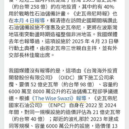
（約台幣 258 億）的在地投資，其中約有 40%
用於戰略性石油儲備計畫。《史瓦帝尼時報》也
在
本月 4 日報導
，賴清德在訪問史國期間稱讚此
石油儲備設施不僅惠及史瓦帝尼，更將在波斯灣
地區衝突動盪時期造福整個非洲地區。我國媒體
去年也報導過，這項設施於 2025 年 4 月 23 日舉
行動土典禮，由恩史瓦帝三世親自主持，並有外
交部長林佳龍出席。
我國媒體沒有報導的是，這項由《台灣海外投資
開發股份有限公司》（OIDC）旗下施工公司承
攬、要價 52 億史瓦幣（約台幣 98 億）、容量約
6000 萬至 8000 萬公升的石油儲備工程卻爭議連
連。根據
《The Wise Swazi》報導
，《史瓦帝尼
國家石油公司》（ENPC）自身在 2022 至 2024
年間，對同一規模設施的造價評估為 21 億史瓦幣
（約台幣 40 億）；鄰近的波札那於 2023 年建成
同等規模、容量 6000 萬公升的設施，造價僅 13