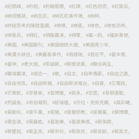
紀凱峰
約炮
約翰凱爾
紅媒
紅色恐慌
紅衛兵
納坦雅胡
納瓦尼
納瓦尼事件簿
納粹
終結思考的陳腔濫調
綠媒
綠能
綠色
綠色恐怖
綠衛兵
網紅
網路霸凌
網軍
羅一鈞
羅訴韋德
美國
美國期刊
美國總統大選
美國青少年
美濃大峽谷
美麗島事件
翁達瑞
習近平
翟本喬
翟神
老大姐
耶誕節
聊齋誌異
聯合再生
職場霸凌
胡忠一
脆
自主
自卑情節
自由之路
自由地區
自由時報
自由歐洲電台
自豪
艾爾段
芒果乾
芬普寧
苗博雅
英系
范雲
草根運動
荒誕島
荷伯報到
莊瑞雄
莎拉·克勞克蘭
莫彩曦
莫斯科
萊牛黨
萊豬
萊豬邪教
萊豬黨
葉博爾
葉宜津
葉展皓
葛萊美
葛萊美獎
蔡侑霖
蔡壁如
蔡孟良
蔡宗珍
蔡政府
蔡易餘
蔡英文