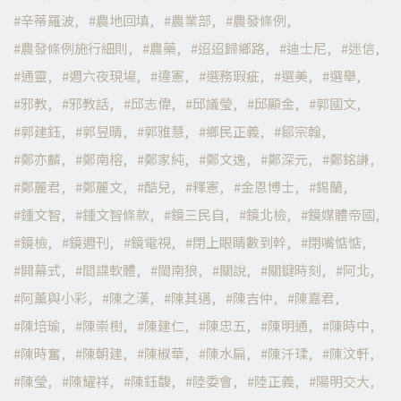
辛蒂羅波
農地回填
農業部
農發條例
農發條例施行細則
農藥
迢迢歸鄉路
迪士尼
迷信
通靈
週六夜現場
違憲
選務瑕疵
選美
選舉
邪教
邪教話
邱志偉
邱議瑩
邱顯金
郭國文
郭建鈺
郭昱晴
郭雅慧
鄉民正義
鄒宗翰
鄭亦麟
鄭南榕
鄭家純
鄭文逸
鄭深元
鄭銘謙
鄭麗君
鄭麗文
酷兒
釋憲
金恩博士
錫蘭
鍾文智
鍾文智條款
鏡三民自
鏡北檢
鏡媒體帝國
鏡檢
鏡週刊
鏡電視
閉上眼睛數到幹
閉嘴惦惦
開幕式
間諜軟體
閩南狼
關說
關鍵時刻
阿北
阿薰與小彩
陳之漢
陳其邁
陳吉仲
陳嘉君
陳培瑜
陳崇樹
陳建仁
陳忠五
陳明通
陳時中
陳時奮
陳朝建
陳椒華
陳水扁
陳汘瑈
陳汶軒
陳瑩
陳耀祥
陳鈺馥
陸委會
陸正義
陽明交大