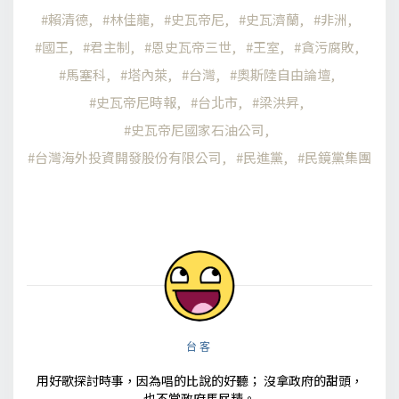
賴清德
林佳龍
史瓦帝尼
史瓦濟蘭
非洲
國王
君主制
恩史瓦帝三世
王室
貪污腐敗
馬塞科
塔內萊
台灣
奧斯陸自由論壇
史瓦帝尼時報
台北市
梁洪昇
史瓦帝尼國家石油公司
台灣海外投資開發股份有限公司
民進黨
民鏡黨集團
台客
用好歌探討時事，因為唱的比說的好聽； 沒拿政府的甜頭，
也不當政府馬屁精。