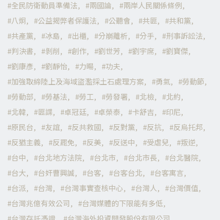
全民防衛動員準備法
兩國論
兩岸人民關係條例
八炯
公益揭弊者保護法
公聽會
共匪
共和黨
共產黨
冰島
出櫃
分崩離析
分手
刑事訴訟法
判決書
剝削
創作
劉世芳
劉宇席
劉寶傑
劉康彥
劉靜怡
力暘
功夫
加強取締陸上及海域盜濫採土石處理方案
勇氣
勞動節
勞動部
勞基法
勞工
勞發署
北檢
北約
北韓
匪諜
卓冠廷
卓榮泰
卡舒吉
印尼
原民台
友誼
反共救國
反對黨
反抗
反烏托邦
反猶主義
反罷免
反美
反送中
受虐兒
叛逆
台中
台北地方法院
台北市
台北市長
台北醫院
台大
台奸曹興誠
台客
台客台北
台客寓言
台派
台灣
台灣事實查核中心
台灣人
台灣價值
台灣兆億有效公司
台灣媒體的下限能有多低
台灣存託憑證
台灣海外投資開發股份有限公司