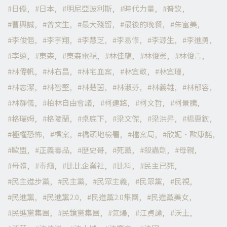
日僑
日本
明尼亞波利斯
時代力量
普欽
曹興誠
曾文生
最大殘留
最後的晚餐
朱富美
李俊俋
李宇翔
李慧芝
李易修
李源生
李進勇
李遠
東森
東森電視
林佳龍
林俊憲
林俊言
林偉帆
林右昌
林宅血案
林宜敬
林宜瑾
林志潔
林智堅
林楚茵
林淑芬
林義雄
林郁容
林靜儀
柏林自由會議
柯建銘
柯文哲
柯景騰
格瑞姆
格陵蘭
桌底下
梁文傑
梁洪昇
楊惠欽
極權恐怖
標案
橋頭地檢署
檔案局
欣妮·歐康諾
歐盟
正義毒品
歷史哥
死黨
殺蟲劑
母親
母體
毒癮
比比企業社
比科
民主已死
民主進步黨
民主黨
民眾主義
民眾黨
民視
民進黨
民進黨2.0
民進黨2.0集團
民進黨美女
民進黨集團
民鏡黨集團
氣爆
江貞諭
沃土