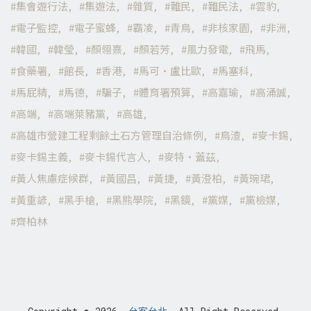
集會遊行法
集遊法
雜質
難民
難民法
雲豹
電子監控
電子蜜蜂
霸凌
青鳥
非核家園
非洲
韓國
韓瑩
顏翎熹
顏若芳
風力發電
飛馬
食藥署
館長
香港
馬可·盧比歐
馬塞科
馬屁精
馬德
騙子
體育署預算
高嘉瑜
高涌誠
高端
高端萊豬黨
高雄
高雄市營建工程剩餘土石方管理自治條例
鳥渣
麥卡錫
麥卡錫主義
麥卡錫代言人
麥特·蓋茲
黃人焦慮症候群
黃國昌
黃捷
黃澄柏
黃琬珺
黃重諺
黑手槍
黑熊學院
黑鏡
黨媒
黨檢媒
齊柏林