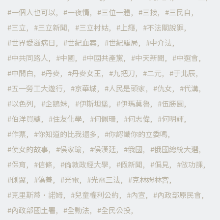
一個人也可以
一夜情
三位一體
三接
三民自
三立
三立新聞
三立村姑
上癮
不法關說罪
世界愛滋病日
世紀血案
世紀騙局
中介法
中共同路人
中國
中國共產黨
中天新聞
中選會
中間白
丹麥
丹麥女王
九把刀
二元
于北辰
五一勞工大遊行
京華城
人民是頭家
仇女
代溝
以色列
企鵝妹
伊斯坦堡
伊瑪莫魯
伍勝園
伯洋買驢
住友化學
何佩珊
何志偉
何明輝
作票
你知道的比我還多
你認識你的立委嗎
使女的故事
侯家瑜
侯漢廷
俄國
俄國總統大選
保育
信條
倫敦政經大學
假新聞
偏見
做功課
側翼
偽善
光電
光電三法
克林姆林宮
克里斯蒂·諾姆
兒童權利公約
內宣
內政部原民會
內政部國土署
全動法
全民公投