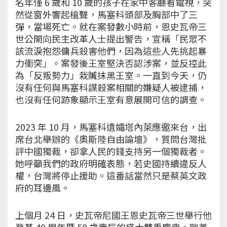
名年僅 6 歲和 10 歲的孩子在家中客廳看電視，突
然從窗外響起槍聲，馬塞科頭部及胸部中了三
彈，當場死亡。就在案發數小時前，恩史瓦帝三
世公開向民主改革人士提出警告，宣稱「民眾不
該流淚抱怨傭兵殺害他們，因為這些人先挑起暴
力衝突」。案發後王室堅決否認涉案，並反控此
為「反叛勢力」栽贓抹黑王室。一直到今天，仍
沒有任何與馬塞科謀殺案相關的嫌疑人被逮捕，
也沒有任何跡象顯示王室有意展開可信的調查。
2023 年 10 月，馬塞科遺孀塔內萊應邀來台，出
席台北舉辦的《奧斯陸自由論壇》，質問台灣批
評中國獨裁，卻拿人民的錢支持另一個獨裁者。
她呼籲我們的政府明確表態，若史國持續違反人
權，台灣將停止援助。這番話當然只是蔡英文政
府的耳邊風。
上個月 24 日，史瓦帝尼國王恩史瓦帝三世舉行他
登基 40 周年暨 58 歲壽辰的盛大雙重慶典。歐美