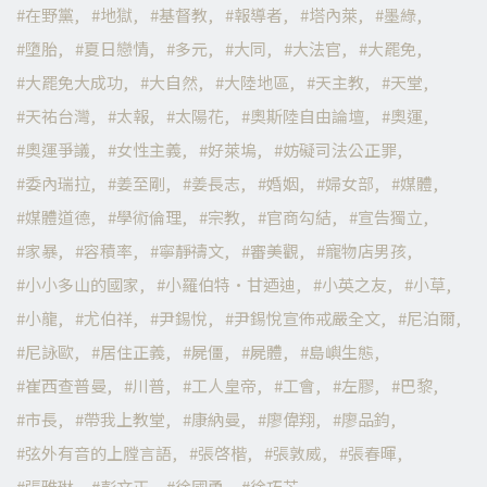
在野黨
地獄
基督教
報導者
塔內萊
墨綠
墮胎
夏日戀情
多元
大同
大法官
大罷免
大罷免大成功
大自然
大陸地區
天主教
天堂
天祐台灣
太報
太陽花
奧斯陸自由論壇
奧運
奧運爭議
女性主義
好萊塢
妨礙司法公正罪
委內瑞拉
姜至剛
姜長志
婚姻
婦女部
媒體
媒體道德
學術倫理
宗教
官商勾結
宣告獨立
家暴
容積率
寧靜禱文
審美觀
寵物店男孩
小小多山的國家
小羅伯特·甘迺迪
小英之友
小草
小龍
尤伯祥
尹錫悅
尹錫悅宣佈戒嚴全文
尼泊爾
尼詠歐
居住正義
屍僵
屍體
島嶼生態
崔西查普曼
川普
工人皇帝
工會
左膠
巴黎
市長
帶我上教堂
康納曼
廖偉翔
廖品鈞
弦外有音的上膛言語
張啓楷
張敦威
張春暉
張雅琳
彭文正
徐國勇
徐巧芯