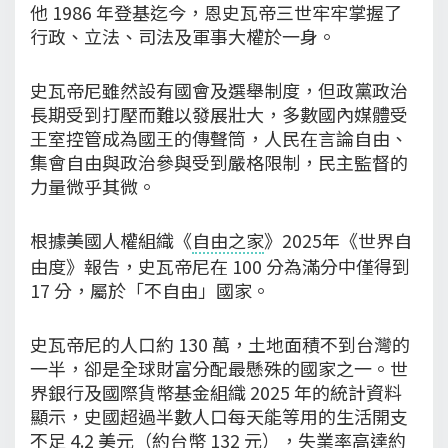
他 1986 年登基迄今，恩史瓦帝三世牢牢掌握了
行政、立法、司法及軍事大權於一身。
史瓦帝尼雖然設有國會及選舉制度，但政黨政治
長期受到打壓而難以發展壯大，多數國內媒體受
王室控管成為國王的傳聲筒，人民在言論自由、
集會自由與政治參與受到嚴格限制，民主監督的
力量微乎其微。
根據美國人權組織《
自由之家
》2025年《世界自
由度》報告，史瓦帝尼在 100 分為滿分中僅得到
17 分，屬於「不自由」國家。
史瓦帝尼的人口約 130 萬，土地面積不到台灣的
一半，卻是全球財富分配最懸殊的國家之一。世
界銀行及國際貨幣基金組織 2025 年的統計資料
顯示，史國超過半數人口每天能等用的生活開支
不足 4.2 美元（約台幣 132 元），失業率高達約