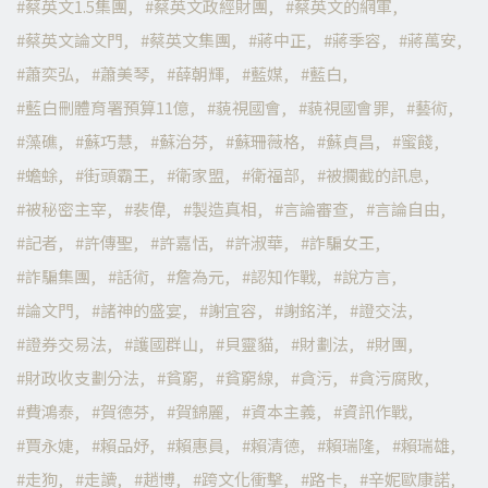
蔡英文1.5集團
蔡英文政經財團
蔡英文的網軍
蔡英文論文門
蔡英文集團
蔣中正
蔣季容
蔣萬安
蕭奕弘
蕭美琴
薛朝輝
藍媒
藍白
藍白刪體育署預算11億
藐視國會
藐視國會罪
藝術
藻礁
蘇巧慧
蘇治芬
蘇珊薇格
蘇貞昌
蜜餞
蟾蜍
街頭霸王
衛家盟
衛福部
被攔截的訊息
被秘密主宰
裴偉
製造真相
言論審查
言論自由
記者
許傳聖
許嘉恬
許淑華
詐騙女王
詐騙集團
話術
詹為元
認知作戰
說方言
論文門
諸神的盛宴
謝宜容
謝銘洋
證交法
證券交易法
護國群山
貝靈貓
財劃法
財團
財政收支劃分法
貧窮
貧窮線
貪污
貪污腐敗
費鴻泰
賀德芬
賀錦麗
資本主義
資訊作戰
賈永婕
賴品妤
賴惠員
賴清德
賴瑞隆
賴瑞雄
走狗
走讀
趙博
跨文化衝擊
路卡
辛妮歐康諾