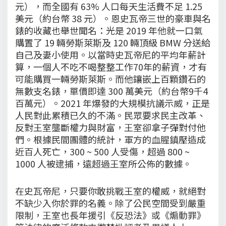
元），而全國有 63% 人口每天生活費不足 1.25
美元（約台幣 38 元）。恩史瓦帝三世的豪車與名
錶的收藏也舉世聞名：光是 2019 年他就一口氣
購置了 19 輛勞斯萊斯及 120 輛頂級 BMW 分送給
自己及妻小使用。以當時史瓦帝尼的平均年薪計
算，一個人不吃不喝整整工作70年的薪資，才有
可能購買一輛勞斯萊斯。而他鑲嵌上百顆鑽石的
無數支名錶，單價即達 300 萬美元（約台幣9千4
百萬元）。2021 年爆發的大規模抗議示威，正是
人民對此累積已久的不滿。民眾要求民主改革、
反對王室壟斷權力與財富，王室卻拿子彈對付他
們。根據民間團體的統計，軍方的血腥鎮壓造成
近百人死亡，300 ~ 500 人受傷，超過 800 ~
1000 人被逮捕，遠超過王室所公佈的數據。
在史瓦帝尼，只要你敢挑戰王室的權威，就絕對
不缺少入你於罪的名義。除了公民空間受到嚴重
限制，王室也長年援引《反恐法》或《煽動罪》