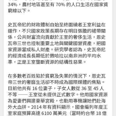
34%，農村地區甚至有 70% 的人口生活在國家貧
窮線以下。
史瓦帝尼的財政體制自始至終圍繞者王室利益在
運作，不只國家政策長期存在明目張膽的裙帶關
係，公共財富流向貢獻於王室的奢侈生活，恩史
瓦帝三世也控制重要土地與關鍵國營資產，把國
家資源當成私人財產。研究學者認為，史瓦帝尼
的經濟成長長期低於撒哈拉以南非洲的平均水
準，正是王室壟斷資源的結構性惡果。
在多數老百姓陷於貧窮及失業的情況下，恩史瓦
帝三世的奢靡生活卻不時成為國際媒體的焦點。
目前他共有 16 位妻子，子女人數從 36 至 45 人
不等 ── 王室從未提供正式數字。他用國家資源
為愛妻們興建豪華宮殿，也動用專機讓她們赴海
外大血拼。2014 年有資料顯示，國會編列年度王
室家庭預算高達 6100 萬美元（當時約台幣 18 億