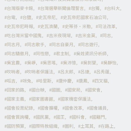
台灣版麥卡錫
台灣選舉新聞倫理誓言
台獨
台科大
台電
台鹽
史瓦帝尼
史瓦帝尼國家石油公司
史瓦帝尼時報
史瓦濟蘭
史蒂芬·米勒
司法改革
吃台灣米當中國鬼
吉米夜現場
吉米金莫
同志
同志月
同志歌手
同志自豪月
同志遊行
同志驕傲月
同性戀
君主制
吳姓資訊分析師
吳宜農
吳崢
吳思瑤
吳沛憶
吳釗燮
吳靜怡
吹哨者
吹哨者保護法
呂太郎
呂捷
呂秀蓮
呱吉
咪兔
哈里斯
唐仲慶
唐鳳
四叉貓
回家的路
國台辦
國圖
國安局
國安會
國家主義
國家圖書館
國家機密保護法
國會投票紀錄
國會擴權
國會改革
國會議員
國會質詢權
國民黨
國王
國科會
國籍門
國防預算
國際特赦組織
圖利
土耳其
在路上