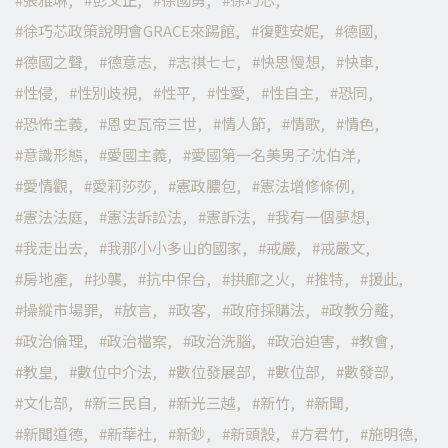
徐巧芯政策說明會GRACE來踢館
復甦安妮
德國
德國之聲
德意志
志祺七七
快思慢想
快車
性侵
性別歧視
性平
性愛
性自主
恐同
恐怖主義
恩史瓦帝三世
情人節
情歌
情色
意識形態
愛國主義
愛國第一名美男子沈伯洋
愛情觀
愛莉莎莎
憲政膿包
憲法增修條例
憲法法庭
憲法訴訟法
憲訴法
我有一個夢想
我走出去
我那小小多山的國家
戒嚴
戒嚴文
房地產
抄襲
抗中保台
拱廊之火
推特
援此
操縱市場罪
放言
政客
政府採購法
政教分離
政治倫理
政治檔案
政治洗腦
政治迫害
教會
教皇
數位中介法
數位發展部
數位部
數發部
文化部
新三民自
新光三越
新竹
新聞
新聞道德
新華社
新鈔
新頭殼
方君竹
施明德