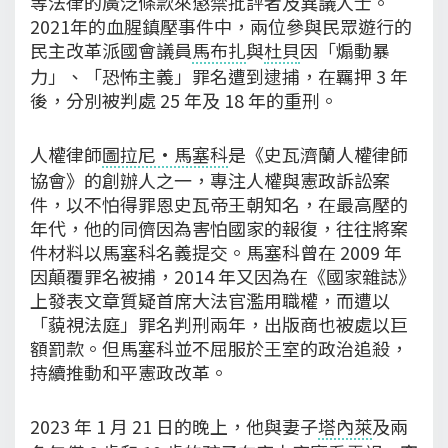
等法律的廣泛條款來懲禁批評者及異議人士。
2021年的血腥鎮壓事件中，兩位參與民眾遊行的
民主改革派國會議員
馬布扎
與
杜貝
因「煽動暴
力」、「恐怖主義」罪名遭到逮捕，在羈押 3 年
後，分別被判處 25 年及 18 年的重刑。
人權律師
圖拉尼·馬塞科
是《史瓦濟蘭人權律師
協會》的創辦人之一，專注人權與憲政訴訟案
件，以不怕得罪恩史瓦帝王朝知名，在最高壓的
年代，他的同儕因為害怕國家的報復，往往將案
件材料以馬塞科名義提交。馬塞科曾在 2009 年
因顛覆罪名被捕，2014 年又因為在《國家雜誌》
上發表文章質疑首席大法官濫用職權，而遭以
「藐視法庭」罪名判刑兩年，出版商也被處以巨
額罰款。但馬塞科並不屈服於王室的政治追殺，
持續推動和平憲政改革。
2023 年 1 月 21 日的晚上，他與妻子
塔內萊
及兩