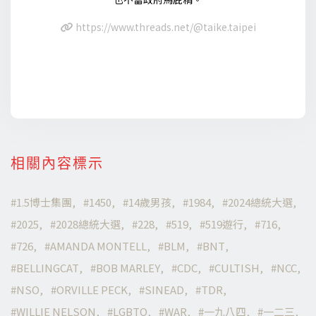
https://www.threads.net/@taike.taipei
相關內容標示
1.5博士集團
1450
14歲男孩
1984
2024總統大選
2025
2028總統大選
228
519
519遊行
716
726
AMANDA MONTELL
BLM
BNT
BELLINGCAT
BOB MARLEY
CDC
CULTISH
NCC
NSO
ORVILLE PECK
SINEAD
TDR
WILLIE NELSON
LGBTQ
WAR
一九八四
一二三