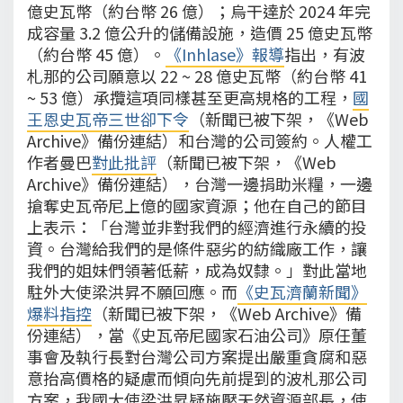
億史瓦幣（約台幣 26 億）；烏干達於 2024 年完
成容量 3.2 億公升的儲備設施，造價 25 億史瓦幣
（約台幣 45 億）。
《Inhlase》報導
指出，有波
札那的公司願意以 22 ~ 28 億史瓦幣（約台幣 41
~ 53 億）承攬這項同樣甚至更高規格的工程，
國
王恩史瓦帝三世卻下令
（新聞已被下架，《Web
Archive》備份連結）和台灣的公司簽約。人權工
作者曼巴
對此批評
（新聞已被下架，《Web
Archive》備份連結），台灣一邊捐助米糧，一邊
搶奪史瓦帝尼上億的國家資源；他在自己的節目
上表示：「台灣並非對我們的經濟進行永續的投
資。台灣給我們的是條件惡劣的紡織廠工作，讓
我們的姐妹們領著低薪，成為奴隸。」對此當地
駐外大使梁洪昇不願回應。而
《史瓦濟蘭新聞》
爆料指控
（新聞已被下架，《Web Archive》備
份連結），當《史瓦帝尼國家石油公司》原任董
事會及執行長對台灣公司方案提出嚴重貪腐和惡
意抬高價格的疑慮而傾向先前提到的波札那公司
方案，我國大使梁洪昇疑施壓天然資源部長，使