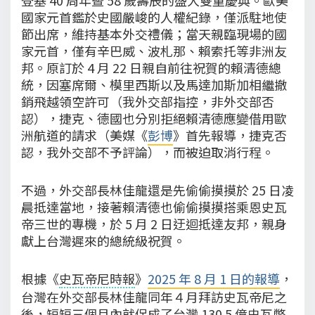
國家元首鑑於史國嚴峻的人權紀錄，僅派駐地使
節出席，維持基本外交禮儀；當天親臨現場的國
家元首，僅有辛巴威、波札那、賴索托等非洲友
邦。原訂於 4 月 22 日親自前往祝賀的賴清德總
統，因塞席爾、模里西斯以及馬達加斯加相繼撤
銷飛越領空許可（我外交部指控，非外交部否
認），捷克、德國也分別拒絕賴清德應變借用歐
洲航道的請求（美媒《
彭博
》首先報導，捷克否
認，我外交部不予評論），而被迫取消行程。
不過，外交部長林佳龍還是先偷偷摸摸於 25 日凌
晨抵達當地，接著賴清德也偷偷摸摸搭乘恩史瓦
帝三世的專機，於 5 月 2 日迂迴抵達友邦，親身
獻上台灣遲來的總統級祝賀。
根據《
史瓦帝尼時報
》
2025 年 8 月 1 日的報導
，
台灣在外交部長林佳龍同年４月拜訪史瓦帝尼之
後，短短三個月內就促成了台灣 130.5 億史瓦幣