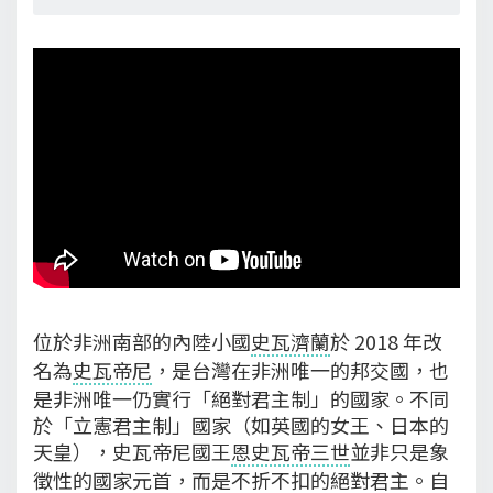
位於非洲南部的內陸小國
史瓦濟蘭
於 2018 年改
名為
史瓦帝尼
，是台灣在非洲唯一的邦交國，也
是非洲唯一仍實行「絕對君主制」的國家。不同
於「立憲君主制」國家（如英國的女王、日本的
天皇），史瓦帝尼國王
恩史瓦帝三世
並非只是象
徵性的國家元首，而是不折不扣的絕對君主。自