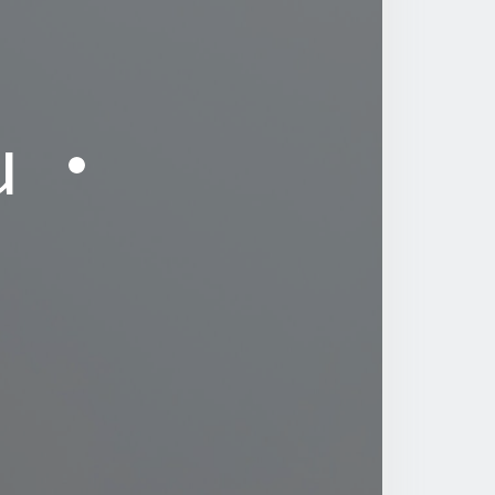
u •
u •