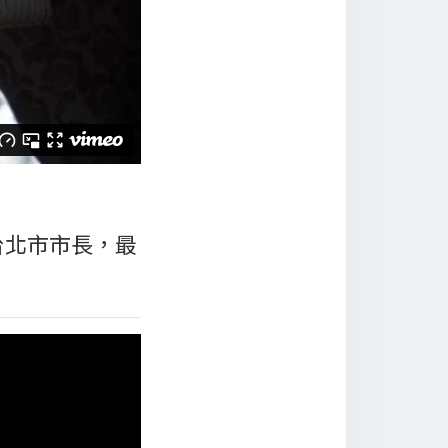
台北市市長，最