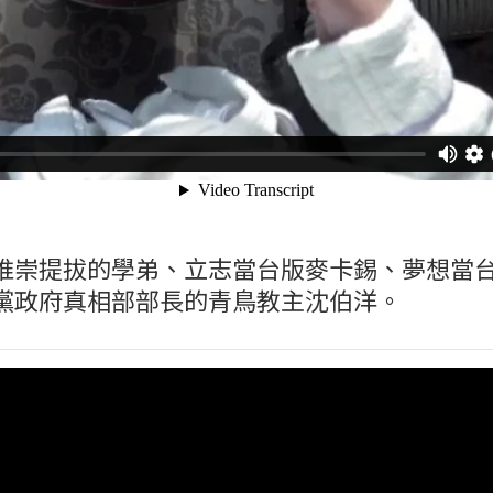
推崇提拔的學弟、立志當台版麥卡錫、夢想當
黨政府真相部部長的青鳥教主沈伯洋。