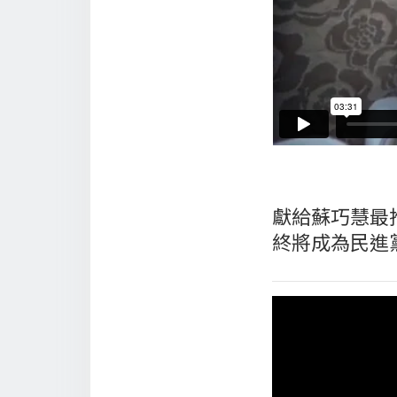
獻給蘇巧慧最
終將成為民進