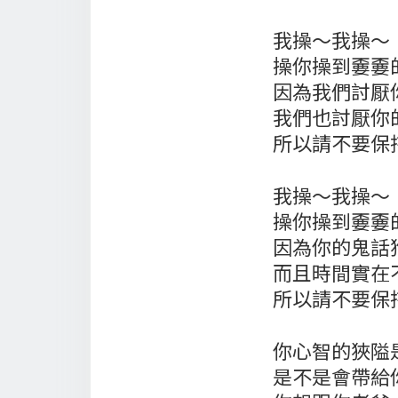
我操～我操～
操你操到嫑嫑
因為我們討厭
我們也討厭你
所以請不要保
我操～我操～
操你操到嫑嫑
因為你的鬼話
而且時間實在
所以請不要保
你心智的狹隘
是不是會帶給