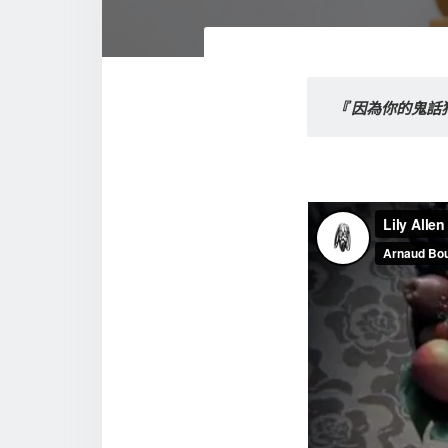
『 因為你的鬼話