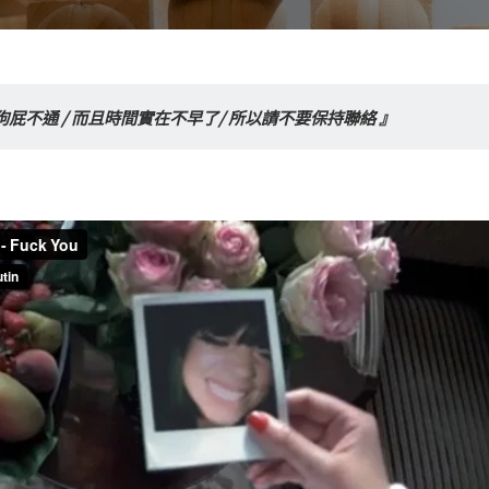
狗屁不通 / 而且時間實在不早了/ 所以請不要保持聯絡 』