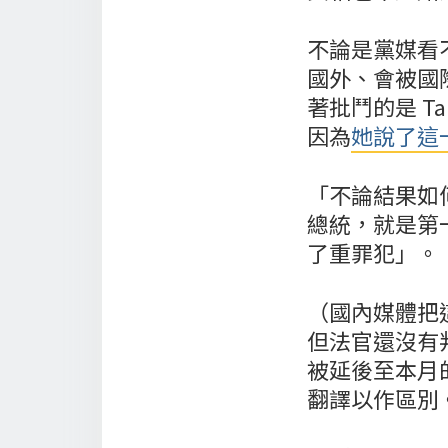
不論是黨媒看
國外、會被國
著批鬥的是 Tai
因為
她說了這
「不論結果如
總統，就是第一位
了重罪犯」。
（國內媒體把這
但法官還沒有判
被延後至本月的
翻譯以作區別