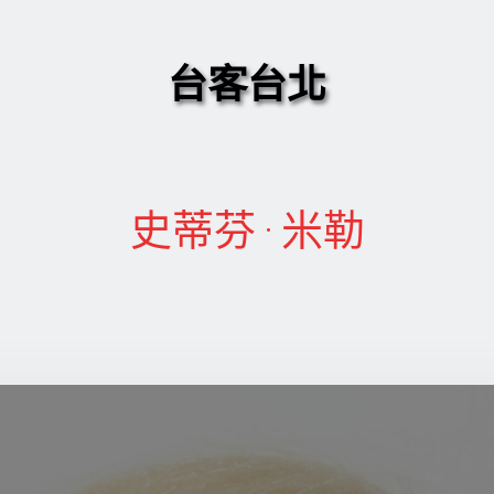
台客台北
史蒂芬·米勒