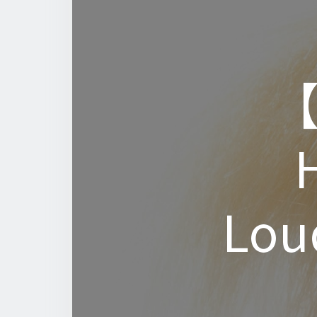
【
【
Lou
Lou