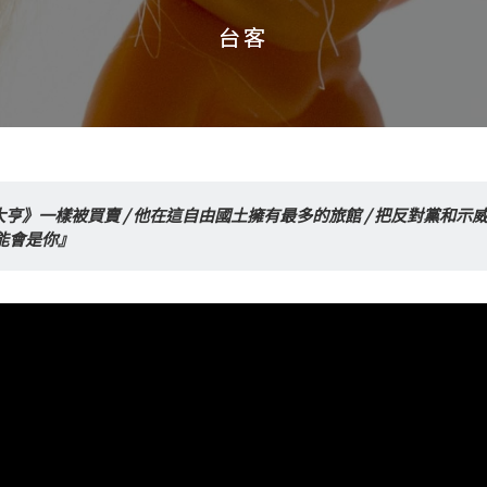
台客
台客
亨》一樣被買賣 / 他在這自由國土擁有最多的旅館 / 把反對黨和示威者
能會是你』