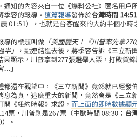
。通知的內容來自一位《爆料公社》匿名用戶
蔣季容的報導。
這篇報導
發佈於
台灣時間 14:51
東凌晨 01:51），也就是台客醒來的大約半個小時
報導的標題叫做
「美國變天！『川普率先拿27
過半」
，點連結進去後，蔣季容告訴《三立新
票結果顯示，川普拿到277張選舉人票，打敗賀錦
...」
體都還在觀望中，《三立新聞》竟然就已經發
消息為真，這麼重大的新聞，竟然會是《三立
打開《紐約時報》求證，
而上面的即時數據顯
14票，川普則是267票（中歐時間 08:30；
台灣
30）。