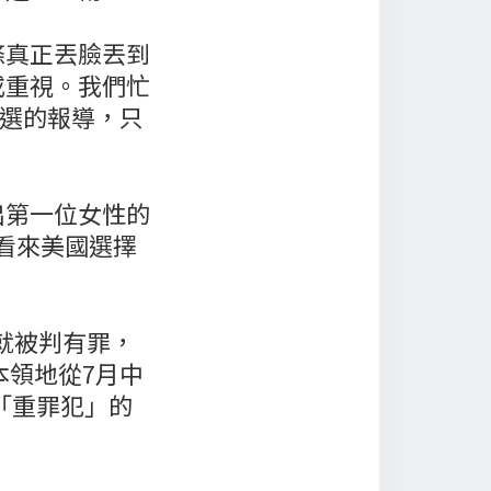
條真正丟臉丟到
或重視。我們忙
川普勝選的報導，只
出第一位女性的
嗯，看來美國選擇
月就被判有罪，
本領地從7月中
用「重罪犯」的