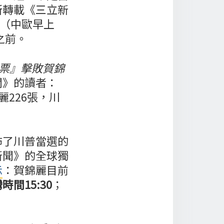
所轉載《三立新
（中歐早上
之前。
0票』擊敗賀錦
聞》的讀者：
麗226張，川
佈了川普當選的
新聞》的全球獨
示
：賀錦麗目前
時間15:30
；