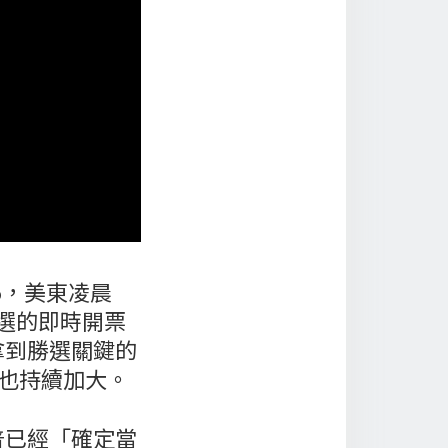
25，美東凌晨
大選的即時開票
拿到勝選關鍵的
距也持續加大。
普已經「確定當