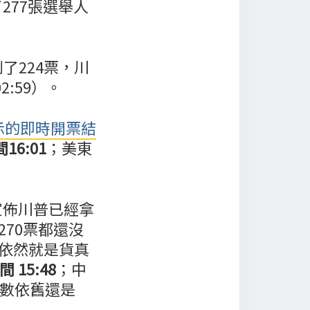
277張選舉人
了224票，川
2:59）。
示的即時開票結
16:01
；美東
宣佈川普已經拿
70票都還沒
息依然就是貨真
 15:48
；中
票數依舊還是