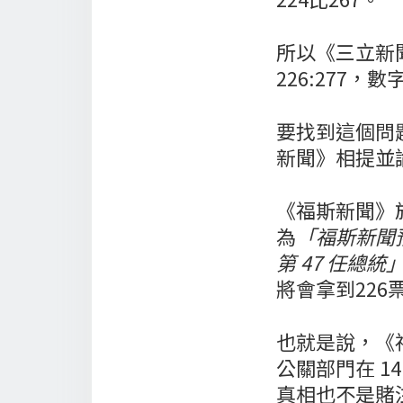
所以《三立新
226:277
要找到這個問
新聞》相提並論
《福斯新聞》於
為
「福斯新聞預
第 47 任總統
將會拿到226
也就是說，《福
公關部門在 1
真相也不是賭