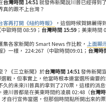
在
台灣時間 14:51
就發佈新聞說川普已經得到了
界真的跟不上台灣？
台客再打開《紐約時報》
，這個時候賀錦麗得到
中歐時間 08:59；
台灣時間 15:59
；美東時間 0
各家新聞的 Smart News 作比較，
上面顯
一樣， 224:267（中歐時間09:01；
台灣時間
。
麼？《三立新聞》於
台灣時間 14:51
發佈新聞
贏得選戰，但事實上，他當時根本連當選所需要的2
不久的未來川普真的拿到了270票，這樣的消
連川普都是在美東時間約凌晨 02:48（
台灣時間
48）才自行宣佈當選，但那個時間點所開出來的