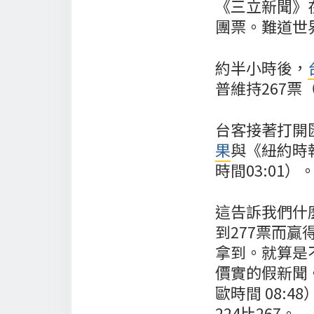
《三立新聞》
團票。難道世
約半小時後，
普維持267票（
台客接著打開匯集
果
與《紐約時報》
時間03:01）
這告訴我們什
到277票而
拿到。就算是
價實的假新聞。
歐時間 08:
224比267。