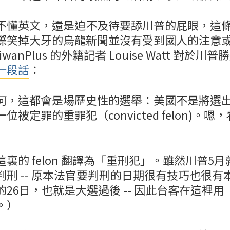
不懂英文，還是迫不及待要舔川普的屁眼，這
際笑掉大牙的烏龍新聞並沒有受到國人的注意
wanPlus 的外籍記者 Louise Watt 對於
一段話
：
何，這都會是場歷史性的選舉：美國不是將選
被定罪的重罪犯（convicted felon)。
裏的 felon 翻譯為「重刑犯」。雖然川普5
刑 -- 原本法官要判刑的日期很有技巧也很有
26日，也就是大選過後 -- 因此台客在這裡
。）