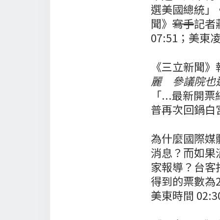
選美國總統」
聞》
寫手
記者
07:51；美
《三立新聞》
麗 參議院也
「...最新開
普再次回鍋白宮
為什麼國際媒
消息？而如果
家報導？台客
得到的票數為2
美東時間 02: