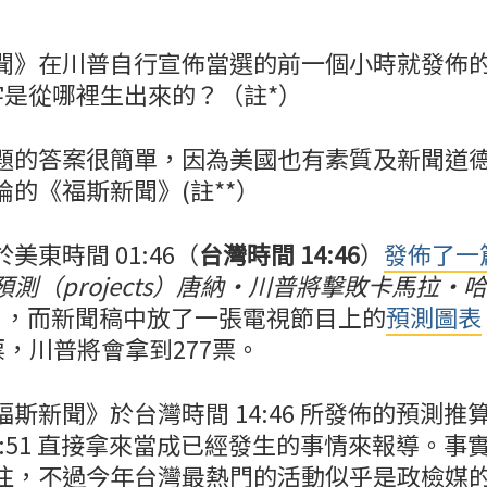
聞》在川普自行宣佈當選的前一個小時就發佈
，數字是從哪裡生出來的？（註*）
題的答案很簡單，因為美國也有素質及新聞道
的《福斯新聞》(註**）
美東時間 01:46（
台灣時間 14:46
）
發佈了一
測（projects）唐納·川普將擊敗卡馬拉·
」
，而新聞稿中放了一張電視節目上的
預測圖表
票，川普將會拿到277票。
斯新聞》於台灣時間 14:46 所發佈的預測推
4:51 直接拿來當成已經發生的事情來報導。事
注，不過今年台灣最熱門的活動似乎是政檢媒