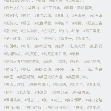
百分之白的言論自由
百工百業
皮特·赫格塞斯
監察院
監控
看見台灣
真相部
石崇良
砂石車
破英文
碧玉
社群媒體
神伯洋
移民
種族歧視
空拍機
立法委員
立法院
竹北小姊弟
第三帝國
第五縱隊
管碧玲
簡舒培
系統一
系統二
紀凱峰
約炮
約翰凱爾
紅媒
紅色恐慌
紅衛兵
納坦雅胡
納瓦尼
納瓦尼事件簿
納粹
終結思考的陳腔濫調
綠媒
綠能
綠色
綠色恐怖
綠衛兵
網紅
網路霸凌
網軍
羅一鈞
羅訴韋德
美國
美國期刊
美國總統大選
美國青少年
美濃大峽谷
美麗島事件
翁達瑞
習近平
翟本喬
翟神
老大姐
耶誕節
聊齋誌異
聯合再生
職場霸凌
胡忠一
脆
自主
自卑情節
自由之路
自由地區
自由時報
自由歐洲電台
自豪
艾爾段