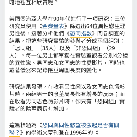
暗地裡互相欣賞呢？
美國喬治亞大學在90年代進行了一項研究：三位
研究員使用《
金賽量表
》篩選出64位異性戀生理
男性後，接著分析他們《
恐同指數
》問卷調查的
結果，把這些研究實驗的參與者分成兩個組別：
「恐同組」（35人）以及「非恐同組」（29
人）。每一位男士都單獨在實驗室觀看分別4分鐘
的異性戀、男同志和女同志的性愛影片，同時也
戴著儀器來記錄陰莖周圍長度的變化。
研究結果發現，在收看異性戀以及女同志色情影
片時，兩組男士的陰莖周長都有增長的反應；而
在收看男同志色情影片時，卻只有「恐同組」實
驗者的陰莖周長有增加。
這篇標題為《
恐同與同性慾望被激起是否有關
聯？
》的學術文章刊登在1996年的《