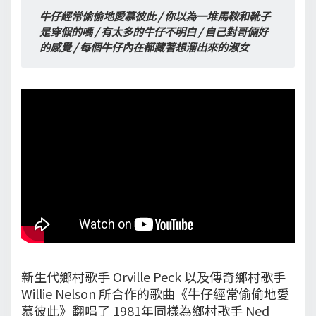
牛仔經常偷偷地愛慕彼此 / 你以為一堆馬鞍和靴子
是穿假的嗎 / 有太多的牛仔不明白 / 自己對哥倆好
的感覺 / 每個牛仔內在都藏著想溜出來的淑女
新生代鄉村歌手 Orville Peck 以及傳奇鄉村歌手
Willie Nelson 所合作的歌曲《牛仔經常偷偷地愛
慕彼此》翻唱了 1981年同樣為鄉村歌手 Ned