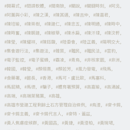
開幕式
間諜軟體
閩南狼
關說
關鍵時刻
阿北
阿薰與小彩
陳之漢
陳其邁
陳吉仲
陳嘉君
陳培瑜
陳崇樹
陳建仁
陳忠五
陳明通
陳時中
陳時奮
陳朝建
陳椒華
陳水扁
陳汘瑈
陳汶軒
陳瑩
陳耀祥
陳鈺馥
陸委會
陸正義
陽明交大
集會遊行法
集遊法
雜質
難民
難民法
雲豹
電子監控
電子蜜蜂
霸凌
青鳥
非核家園
非洲
韓國
韓瑩
顏翎熹
顏若芳
風力發電
飛馬
食藥署
館長
香港
馬可·盧比歐
馬塞科
馬屁精
馬德
騙子
體育署預算
高嘉瑜
高涌誠
高端
高端萊豬黨
高雄
高雄市營建工程剩餘土石方管理自治條例
鳥渣
麥卡錫
麥卡錫主義
麥卡錫代言人
麥特·蓋茲
黃人焦慮症候群
黃國昌
黃捷
黃澄柏
黃琬珺