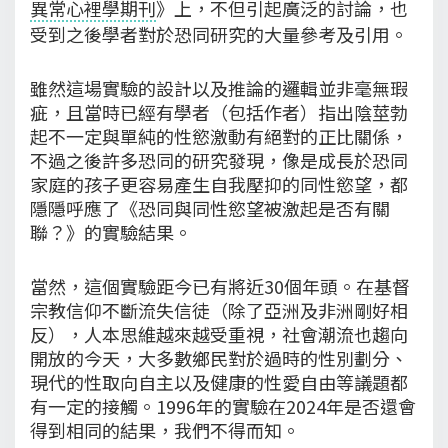
異常心裡學期刊
》上，不但引起廣泛的討論，也
受到之後學者對於恐同研究的大量參考及引用。
雖然這場實驗的設計以及推論的邏輯並非毫無瑕
疵，且當時已經有學者（包括作者）指出陰莖勃
起不一定與單純的性慾激動有絕對的正比關係，
不過之後許多恐同的研究發現，像是成長於恐同
家庭的孩子更容易產生自我壓抑的同性慾望，都
隱隱呼應了《恐同與同性慾望被激起是否有關
聯？》的實驗結果。
當然，這個實驗距今已有將近30個年頭。在基督
宗教信仰不斷流失信徒（除了亞洲及非洲剛好相
反），人本思維越來越受重視，社會潮流也趨向
開放的今天，大多數鄉民對於過時的性別劃分、
現代的性取向自主以及健康的性愛自由等議題都
有一定的接觸。1996年的實驗在2024年是否還會
得到相同的結果，我們不得而知。