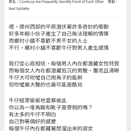
原名：Cowboys Are Frequently Secretly Fond of Each Other 原創：
Ned Sublette
嗯，德州西部的平原潛伏著許多奇妙的衝動
好多年輕小伙子產生了自己無法理解的情愫
而鄉村小鎮不喜歡不男不女的人士
不行，鄉村小鎮不喜歡牛仔對男人產生感情
我打從心底相信，每個男人內在都潛藏女性特質
而每個女人內在都潛藏低沉的男聲，響亮且清晰
牛仔大可吹噓自己炮馬子的能幹
但吹噓最大聲的也最可能是酷兒
牛仔經常偷偷地愛慕彼此
你以為一堆馬鞍和靴子是穿假的嗎？
有太多的牛仔不明白
自己對哥倆好的感覺
每個牛仔內在都藏著想溜出來的淑女