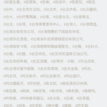
反猶主義
反罷免
反美
反送中
受虐兒
叛逆
台中
台北地方法院
台北市
台北市長
台北醫院
台大
台奸曹興誠
台客
台客台北
台客寓言
台派
台灣
台灣事實查核中心
台灣人
台灣價值
台灣兆億有效公司
台灣媒體的下限能有多低
台灣存託憑證
台灣海外投資開發股份有限公司
台灣版麥卡錫
台灣選舉新聞倫理誓言
台獨
台科大
台電
台鹽
史瓦帝尼
史瓦帝尼國家石油公司
史瓦帝尼時報
史瓦濟蘭
史蒂芬·米勒
司法改革
吃台灣米當中國鬼
吉米夜現場
吉米金莫
同志
同志月
同志歌手
同志自豪月
同志遊行
同志驕傲月
同性戀
君主制
吳姓資訊分析師
吳宜農
吳崢
吳思瑤
吳沛憶
吳釗燮
吳靜怡
吹哨者
吹哨者保護法
呂太郎
呂捷
呂秀蓮
呱吉
咪兔
哈里斯
唐仲慶
唐鳳
四叉貓