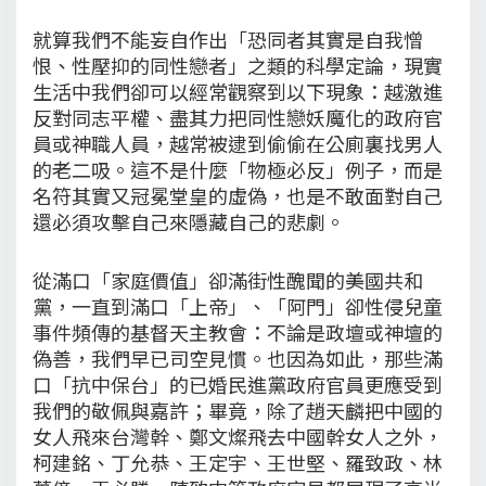
就算我們不能妄自作出「恐同者其實是自我憎
恨、性壓抑的同性戀者」之類的科學定論，現實
生活中我們卻可以經常觀察到以下現象：越激進
反對同志平權、盡其力把同性戀妖魔化的政府官
員或神職人員，越常被逮到偷偷在公廁裏找男人
的老二吸。這不是什麼「物極必反」例子，而是
名符其實又冠冕堂皇的虛偽，也是不敢面對自己
還必須攻擊自己來隱藏自己的悲劇。
從滿口「家庭價值」卻滿街性醜聞的美國共和
黨，一直到滿口「上帝」、「阿門」卻性侵兒童
事件頻傳的基督天主教會：不論是政壇或神壇的
偽善，我們早已司空見慣。也因為如此，那些滿
口「抗中保台」的已婚民進黨政府官員更應受到
我們的敬佩與嘉許；畢竟，除了趙天麟把中國的
女人飛來台灣幹、鄭文燦飛去中國幹女人之外，
柯建銘、丁允恭、王定宇、王世堅、羅致政、林