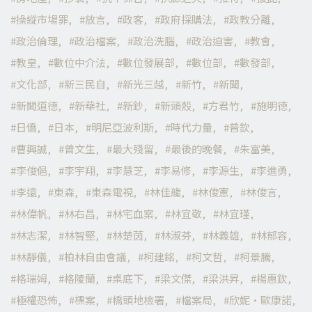
操縱市場罪
放言
政客
政府採購法
政教分離
政治倫理
政治檔案
政治洗腦
政治迫害
教會
教皇
數位中介法
數位發展部
數位部
數發部
文化部
新三民自
新光三越
新竹
新聞
新聞道德
新華社
新鈔
新頭殼
方君竹
施明德
日僑
日本
明尼亞波利斯
時代力量
普欽
曹興誠
曾文生
最大殘留
最後的晚餐
朱富美
李俊俋
李宇翔
李慧芝
李易修
李源生
李進勇
李遠
東森
東森電視
林佳龍
林俊憲
林俊言
林偉帆
林右昌
林宅血案
林宜敬
林宜瑾
林志潔
林智堅
林楚茵
林淑芬
林義雄
林郁容
林靜儀
柏林自由會議
柯建銘
柯文哲
柯景騰
格瑞姆
格陵蘭
桌底下
梁文傑
梁洪昇
楊惠欽
極權恐怖
標案
橋頭地檢署
檔案局
欣妮·歐康諾