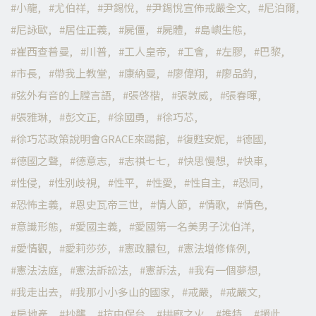
小龍
尤伯祥
尹錫悅
尹錫悅宣佈戒嚴全文
尼泊爾
尼詠歐
居住正義
屍僵
屍體
島嶼生態
崔西查普曼
川普
工人皇帝
工會
左膠
巴黎
市長
帶我上教堂
康納曼
廖偉翔
廖品鈞
弦外有音的上膛言語
張啓楷
張敦威
張春暉
張雅琳
彭文正
徐國勇
徐巧芯
徐巧芯政策說明會GRACE來踢館
復甦安妮
德國
德國之聲
德意志
志祺七七
快思慢想
快車
性侵
性別歧視
性平
性愛
性自主
恐同
恐怖主義
恩史瓦帝三世
情人節
情歌
情色
意識形態
愛國主義
愛國第一名美男子沈伯洋
愛情觀
愛莉莎莎
憲政膿包
憲法增修條例
憲法法庭
憲法訴訟法
憲訴法
我有一個夢想
我走出去
我那小小多山的國家
戒嚴
戒嚴文
房地產
抄襲
抗中保台
拱廊之火
推特
援此