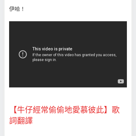
伊哈！
【牛仔經常偷偷地愛慕彼此】歌
詞翻譯