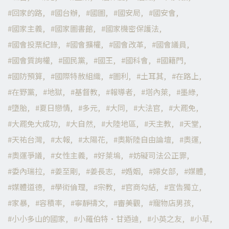
回家的路
國台辦
國圖
國安局
國安會
國家主義
國家圖書館
國家機密保護法
國會投票紀錄
國會擴權
國會改革
國會議員
國會質詢權
國民黨
國王
國科會
國籍門
國防預算
國際特赦組織
圖利
土耳其
在路上
在野黨
地獄
基督教
報導者
塔內萊
墨綠
墮胎
夏日戀情
多元
大同
大法官
大罷免
大罷免大成功
大自然
大陸地區
天主教
天堂
天祐台灣
太報
太陽花
奧斯陸自由論壇
奧運
奧運爭議
女性主義
好萊塢
妨礙司法公正罪
委內瑞拉
姜至剛
姜長志
婚姻
婦女部
媒體
媒體道德
學術倫理
宗教
官商勾結
宣告獨立
家暴
容積率
寧靜禱文
審美觀
寵物店男孩
小小多山的國家
小羅伯特·甘迺迪
小英之友
小草