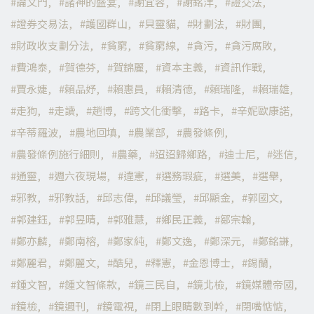
論文門
諸神的盛宴
謝宜容
謝銘洋
證交法
證券交易法
護國群山
貝靈貓
財劃法
財團
財政收支劃分法
貧窮
貧窮線
貪污
貪污腐敗
費鴻泰
賀德芬
賀錦麗
資本主義
資訊作戰
賈永婕
賴品妤
賴惠員
賴清德
賴瑞隆
賴瑞雄
走狗
走讀
趙博
跨文化衝擊
路卡
辛妮歐康諾
辛蒂羅波
農地回填
農業部
農發條例
農發條例施行細則
農藥
迢迢歸鄉路
迪士尼
迷信
通靈
週六夜現場
違憲
選務瑕疵
選美
選舉
邪教
邪教話
邱志偉
邱議瑩
邱顯金
郭國文
郭建鈺
郭昱晴
郭雅慧
鄉民正義
鄒宗翰
鄭亦麟
鄭南榕
鄭家純
鄭文逸
鄭深元
鄭銘謙
鄭麗君
鄭麗文
酷兒
釋憲
金恩博士
錫蘭
鍾文智
鍾文智條款
鏡三民自
鏡北檢
鏡媒體帝國
鏡檢
鏡週刊
鏡電視
閉上眼睛數到幹
閉嘴惦惦