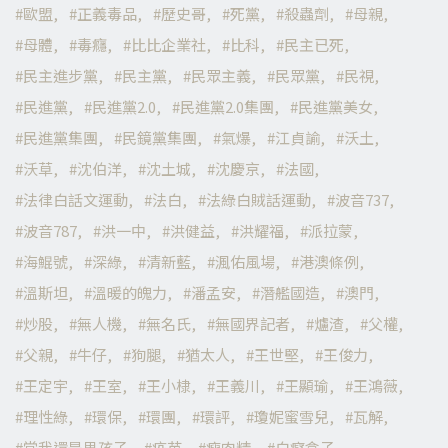
歐盟
正義毒品
歷史哥
死黨
殺蟲劑
母親
母體
毒癮
比比企業社
比科
民主已死
民主進步黨
民主黨
民眾主義
民眾黨
民視
民進黨
民進黨2.0
民進黨2.0集團
民進黨美女
民進黨集團
民鏡黨集團
氣爆
江貞諭
沃土
沃草
沈伯洋
沈土城
沈慶京
法國
法律白話文運動
法白
法綠白賊話運動
波音737
波音787
洪一中
洪健益
洪耀福
派拉蒙
海鯤號
深綠
清新藍
渢佑風場
港澳條例
溫斯坦
溫暖的魄力
潘孟安
潛艦國造
澳門
炒股
無人機
無名氏
無國界記者
爐渣
父權
父親
牛仔
狗腿
猶太人
王世堅
王俊力
王定宇
王室
王小棣
王義川
王顯瑜
王鴻薇
理性綠
環保
環團
環評
瓊妮蜜雪兒
瓦解
當我還是男孩子
疫苗
瘦肉精
白癡盒子