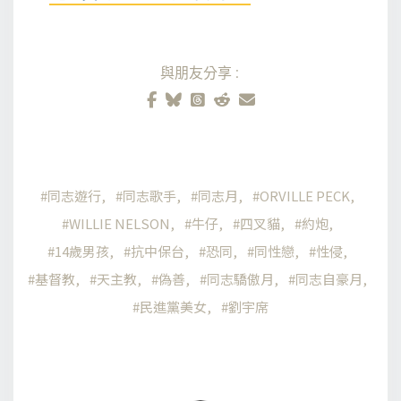
與朋友分享:
同志遊行
同志歌手
同志月
ORVILLE PECK
WILLIE NELSON
牛仔
四叉貓
約炮
14歲男孩
抗中保台
恐同
同性戀
性侵
基督教
天主教
偽善
同志驕傲月
同志自豪月
民進黨美女
劉宇席