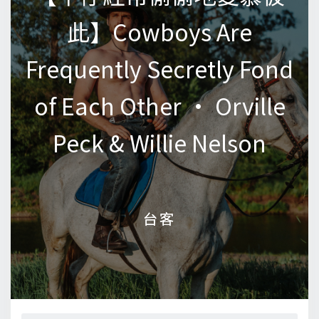
此】Cowboys Are
此】Cowboys Are
Frequently Secretly Fond
Frequently Secretly Fond
of Each Other • Orville
of Each Other • Orville
Peck & Willie Nelson
Peck & Willie Nelson
台客
台客