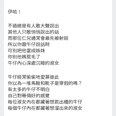
伊哈！
不過總是有人敢大聲說出
其他人只敢悄悄說出的話
而那位仁兄通常會最先被射殺
所以你跟牛仔說話時
可別把他當成姊妹
你別他媽惹毛了
牛仔內心深處沉睡的淑女
牛仔經常偷偷地愛慕彼此
你以為一堆馬鞍和靴子是穿假的嗎？
有太多的牛仔不明白
自己對哥倆好的感覺
每位淑女內在都藏著想跑出櫃的牛仔
每個牛仔內在都藏著想溜出來的淑女