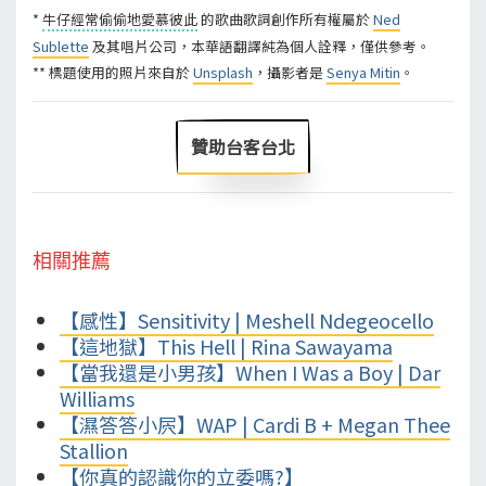
*
牛仔經常偷偷地愛慕彼此
的歌曲歌詞創作所有權屬於
Ned
Sublette
及其唱片公司，本華語翻譯純為個人詮釋，僅供參考。
** 標題使用的照片來自於
Unsplash
，攝影者是
Senya Mitin
。
贊助台客台北
相關推薦
【感性】Sensitivity | Meshell Ndegeocello
【這地獄】This Hell | Rina Sawayama
【當我還是小男孩】When I Was a Boy | Dar
Williams
【濕答答小屄】WAP | Cardi B + Megan Thee
Stallion
【你真的認識你的立委嗎?】