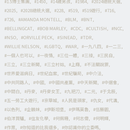
1.5博士集團
1450
14歲男孩
1984
2024總統大選
2025
2028總統大選
228
519
519遊行
716
726
AMANDA MONTELL
BLM
BNT
BELLINGCAT
BOB MARLEY
CDC
CULTISH
NCC
NSO
ORVILLE PECK
SINEAD
TDR
WILLIE NELSON
LGBTQ
WAR
一九八四
一二三
一個人也可以
一夜情
三位一體
三接
三民自
三立
三立新聞
三立村姑
上癮
不法關說罪
世界愛滋病日
世紀血案
世紀騙局
中介法
中共同路人
中國
中國共產黨
中天新聞
中選會
中間白
丹麥
丹麥女王
九把刀
二元
于北辰
五一勞工大遊行
京華城
人民是頭家
仇女
代溝
以色列
企鵝妹
伊斯坦堡
伊瑪莫魯
伍勝園
伯洋買驢
住友化學
何佩珊
何志偉
何明輝
作票
你知道的比我還多
你認識你的立委嗎