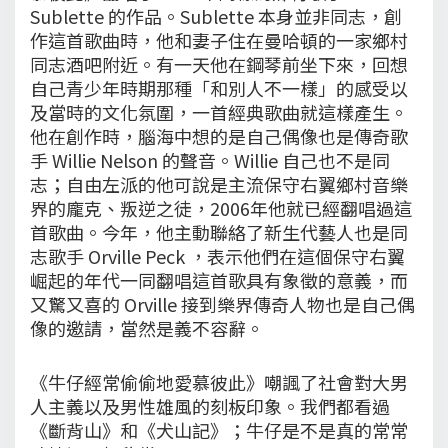
Sublette 的作品。Sublette 本身並非同志，創
作這首歌曲時，他和妻子住在曼哈頓的一家鄉村
同志酒吧附近。有一天他在鋼琴前坐下來，回想
自己青少年時期那種「和別人不一樣」的感受以
及當時的文化氛圍，一首經典歌曲就這樣產生。
他在創作時，腦海中想的是自己偶像也是傳奇歌
手 Willie Nelson 的聲音。Willie 自己也不是同
志；自由左派的他可說是主流保守右翼鄉村音樂
界的龐克、叛逆之徒，2006年他就已經翻唱過這
首歌曲。今年，他主動聯絡了新生代藝人也是同
志歌手 Orville Peck ，表示他們在這個保守右翼
崛起的年代一同翻唱這首歌具有象徵的意義，而
又驚又喜的 Orville 接到樂界傳奇人物也是自己偶
像的邀請，當然是義不容辭。
《牛仔經常偷偷地愛慕彼此》嘲諷了社會對大男
人主義以及男性雄風的刻板印象。我們都看過
《斷背山》和《犬山記》；牛仔是不是真的常常