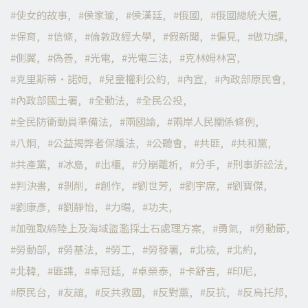
使女的故事
侯家瑜
侯漢廷
俄國
俄國總統大選
保育
信條
倫敦政經大學
假新聞
偏見
做功課
側翼
偽善
光電
光電三法
克林姆林宮
克里斯蒂·諾姆
兒童權利公約
內宣
內政部原民會
內政部國土署
全動法
全民公投
全民防衛動員準備法
兩國論
兩岸人民關係條例
八炯
公益揭弊者保護法
公聽會
共匪
共和黨
共產黨
冰島
出櫃
分崩離析
分手
刑事訴訟法
判決書
剝削
創作
劉世芳
劉宇席
劉寶傑
劉康彥
劉靜怡
力暘
功夫
加強取締陸上及海域盜濫採土石處理方案
勇氣
勞動節
勞動部
勞基法
勞工
勞發署
北檢
北約
北韓
匪諜
卓冠廷
卓榮泰
卡舒吉
印尼
原民台
友誼
反共救國
反對黨
反抗
反烏托邦