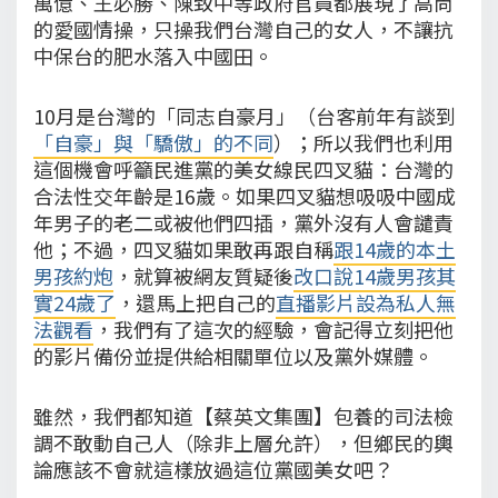
萬億、王必勝、陳致中等政府官員都展現了高尚
的愛國情操，只操我們台灣自己的女人，不讓抗
中保台的肥水落入中國田。
10月是台灣的「同志自豪月」（台客前年有談到
「自豪」與「驕傲」的不同
）；所以我們也利用
這個機會呼籲民進黨的美女線民四叉貓：台灣的
合法性交年齡是16歲。如果四叉貓想吸吸中國成
年男子的老二或被他們四插，黨外沒有人會譴責
他；不過，四叉貓如果敢再跟自稱
跟14歲的本土
男孩約炮
，就算被網友質疑後
改口說14歲男孩其
實24歲了
，還馬上把自己的
直播影片設為私人無
法觀看
，我們有了這次的經驗，會記得立刻把他
的影片備份並提供給相關單位以及黨外媒體。
雖然，我們都知道【蔡英文集團】包養的司法檢
調不敢動自己人（除非上層允許），但鄉民的輿
論應該不會就這樣放過這位黨國美女吧？