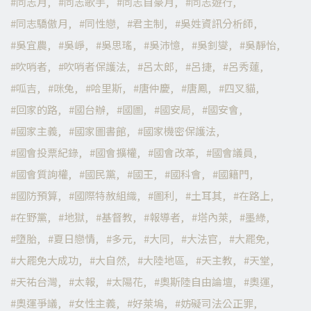
同志月
同志歌手
同志自豪月
同志遊行
同志驕傲月
同性戀
君主制
吳姓資訊分析師
吳宜農
吳崢
吳思瑤
吳沛憶
吳釗燮
吳靜怡
吹哨者
吹哨者保護法
呂太郎
呂捷
呂秀蓮
呱吉
咪兔
哈里斯
唐仲慶
唐鳳
四叉貓
回家的路
國台辦
國圖
國安局
國安會
國家主義
國家圖書館
國家機密保護法
國會投票紀錄
國會擴權
國會改革
國會議員
國會質詢權
國民黨
國王
國科會
國籍門
國防預算
國際特赦組織
圖利
土耳其
在路上
在野黨
地獄
基督教
報導者
塔內萊
墨綠
墮胎
夏日戀情
多元
大同
大法官
大罷免
大罷免大成功
大自然
大陸地區
天主教
天堂
天祐台灣
太報
太陽花
奧斯陸自由論壇
奧運
奧運爭議
女性主義
好萊塢
妨礙司法公正罪