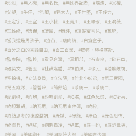
炒股
無人機
無名氏
無國界記者
爐渣
父權
父親
牛仔
狗腿
猶太人
王世堅
王俊力
王定宇
王室
王小棣
王義川
王顯瑜
王鴻薇
理性綠
環保
環團
環評
瓊妮蜜雪兒
瓦解
當我還是男孩子
疫苗
瘦肉精
白癡盒子
百分之白的言論自由
百工百業
皮特·赫格塞斯
監察院
監控
看見台灣
真相部
石崇良
砂石車
破英文
碧玉
社群媒體
神伯洋
移民
種族歧視
空拍機
立法委員
立法院
竹北小姊弟
第三帝國
第五縱隊
管碧玲
簡舒培
系統一
系統二
紀凱峰
約炮
約翰凱爾
紅媒
紅色恐慌
紅衛兵
納坦雅胡
納瓦尼
納瓦尼事件簿
納粹
終結思考的陳腔濫調
綠媒
綠能
綠色
綠色恐怖
綠衛兵
網紅
網路霸凌
網軍
羅一鈞
羅訴韋德
美國
美國期刊
美國總統大選
美國青少年