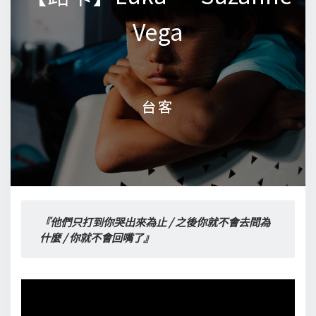
Vega
Vega
台客
台客
『他們只打到你哭出來為止 / 之後你就不會去問為
什麼 / 你就不會回嘴了』