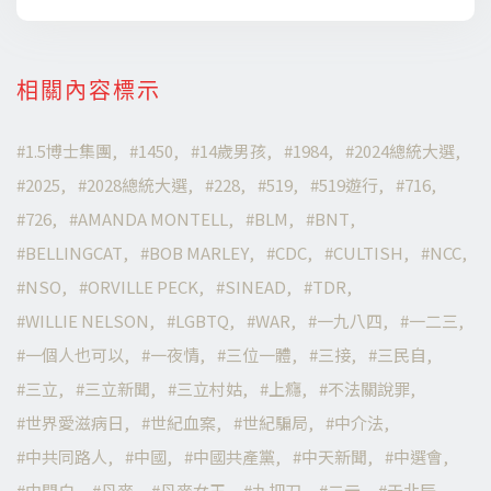
相關內容標示
1.5博士集團
1450
14歲男孩
1984
2024總統大選
2025
2028總統大選
228
519
519遊行
716
726
AMANDA MONTELL
BLM
BNT
BELLINGCAT
BOB MARLEY
CDC
CULTISH
NCC
NSO
ORVILLE PECK
SINEAD
TDR
WILLIE NELSON
LGBTQ
WAR
一九八四
一二三
一個人也可以
一夜情
三位一體
三接
三民自
三立
三立新聞
三立村姑
上癮
不法關說罪
世界愛滋病日
世紀血案
世紀騙局
中介法
中共同路人
中國
中國共產黨
中天新聞
中選會
中間白
丹麥
丹麥女王
九把刀
二元
于北辰