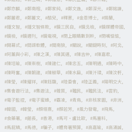
鄭亦麟
鄭南榕
鄭家純
鄭文逸
鄭深元
鄭銘謙
鄭麗君
鄭麗文
酷兒
釋憲
金恩博士
錫蘭
鍾文智
鍾文智條款
鏡三民自
鏡北檢
鏡媒體帝國
鏡檢
鏡週刊
鏡電視
閉上眼睛數到幹
閉嘴惦惦
開幕式
間諜軟體
閩南狼
關說
關鍵時刻
阿北
阿薰與小彩
陳之漢
陳其邁
陳吉仲
陳嘉君
陳培瑜
陳崇樹
陳建仁
陳忠五
陳明通
陳時中
陳時奮
陳朝建
陳椒華
陳水扁
陳汘瑈
陳汶軒
陳瑩
陳耀祥
陳鈺馥
陸委會
陸正義
陽明交大
集會遊行法
集遊法
雜質
難民
難民法
雲豹
電子監控
電子蜜蜂
霸凌
青鳥
非核家園
非洲
韓國
韓瑩
顏翎熹
顏若芳
風力發電
飛馬
食藥署
館長
香港
馬可·盧比歐
馬塞科
馬屁精
馬德
騙子
體育署預算
高嘉瑜
高涌誠