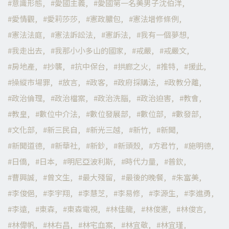
意識形態
愛國主義
愛國第一名美男子沈伯洋
愛情觀
愛莉莎莎
憲政膿包
憲法增修條例
憲法法庭
憲法訴訟法
憲訴法
我有一個夢想
我走出去
我那小小多山的國家
戒嚴
戒嚴文
房地產
抄襲
抗中保台
拱廊之火
推特
援此
操縱市場罪
放言
政客
政府採購法
政教分離
政治倫理
政治檔案
政治洗腦
政治迫害
教會
教皇
數位中介法
數位發展部
數位部
數發部
文化部
新三民自
新光三越
新竹
新聞
新聞道德
新華社
新鈔
新頭殼
方君竹
施明德
日僑
日本
明尼亞波利斯
時代力量
普欽
曹興誠
曾文生
最大殘留
最後的晚餐
朱富美
李俊俋
李宇翔
李慧芝
李易修
李源生
李進勇
李遠
東森
東森電視
林佳龍
林俊憲
林俊言
林偉帆
林右昌
林宅血案
林宜敬
林宜瑾