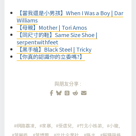
【當我還是小男孩】When I Was a Boy | Dar
Williams
【母親】Mother | Tori Amos
【同尺寸的鞋】Same Size Shoe |
serpentwithfeet
【黑手槍】Black Steel | Tricky
【你真的認識你的立委嗎?】
與朋友分享:
網路霸凌
家暴
受虐兒
竹北小姊弟
小龍
葉展皓
葉博爾
比比企業社
路卡
蘇珊薇格