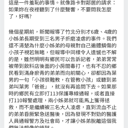
這是一件羞恥的事情。就像路卡對鄰居的請求：
如果妳在夜裡聽到了什麼聲響，不要問我怎麼
了，好嗎?
幾個星期前，新聞報導了竹北分別才6歲、4歲的
小姊弟長期受到三名男子折磨凌虐的事件。我們
還不清楚為什麼小姊弟的母親對自己遍體鱗傷的
小孩子視若無睹，但報導中同樣令人遺憾也不解
的是，雖然明明有鄉民可以告訴記者，弟弟常常
被帶到飲料店後面的小房間毒打，也有不忍的鄉
民看到滿身瘀青的弟弟而向前關心，卻都因為葉
男的一句「小孩很難教，在管教小孩」或聽到弟
弟叫葉男「爸爸」，就沒有再追問下去。如果那
時的鄉民有立即打113保護專線通報，或者直接
打110報警處理，兩小姊弟就可能馬上獲得拯
救，而不是繼續被三名大人凌虐，直到流血不止
的弟弟昏厥緊急送醫後，因為發現不對勁的醫護
人員通報警方及社會局，才讓小姊弟脫離這個我
們無法想像的煉獄。