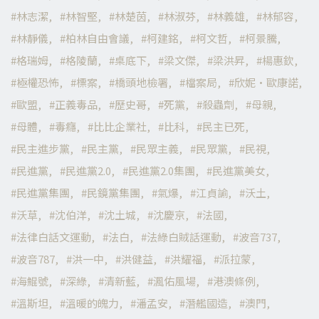
林志潔
林智堅
林楚茵
林淑芬
林義雄
林郁容
林靜儀
柏林自由會議
柯建銘
柯文哲
柯景騰
格瑞姆
格陵蘭
桌底下
梁文傑
梁洪昇
楊惠欽
極權恐怖
標案
橋頭地檢署
檔案局
欣妮·歐康諾
歐盟
正義毒品
歷史哥
死黨
殺蟲劑
母親
母體
毒癮
比比企業社
比科
民主已死
民主進步黨
民主黨
民眾主義
民眾黨
民視
民進黨
民進黨2.0
民進黨2.0集團
民進黨美女
民進黨集團
民鏡黨集團
氣爆
江貞諭
沃土
沃草
沈伯洋
沈土城
沈慶京
法國
法律白話文運動
法白
法綠白賊話運動
波音737
波音787
洪一中
洪健益
洪耀福
派拉蒙
海鯤號
深綠
清新藍
渢佑風場
港澳條例
溫斯坦
溫暖的魄力
潘孟安
潛艦國造
澳門