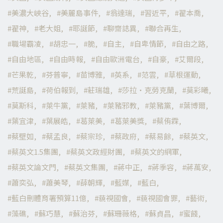
美濃大峽谷
美麗島事件
翁達瑞
習近平
翟本喬
翟神
老大姐
耶誕節
聊齋誌異
聯合再生
職場霸凌
胡忠一
脆
自主
自卑情節
自由之路
自由地區
自由時報
自由歐洲電台
自豪
艾爾段
芒果乾
芬普寧
苗博雅
英系
范雲
草根運動
荒誕島
荷伯報到
莊瑞雄
莎拉·克勞克蘭
莫彩曦
莫斯科
萊牛黨
萊豬
萊豬邪教
萊豬黨
葉博爾
葉宜津
葉展皓
葛萊美
葛萊美獎
蔡侑霖
蔡壁如
蔡孟良
蔡宗珍
蔡政府
蔡易餘
蔡英文
蔡英文1.5集團
蔡英文政經財團
蔡英文的網軍
蔡英文論文門
蔡英文集團
蔣中正
蔣季容
蔣萬安
蕭奕弘
蕭美琴
薛朝輝
藍媒
藍白
藍白刪體育署預算11億
藐視國會
藐視國會罪
藝術
藻礁
蘇巧慧
蘇治芬
蘇珊薇格
蘇貞昌
蜜餞