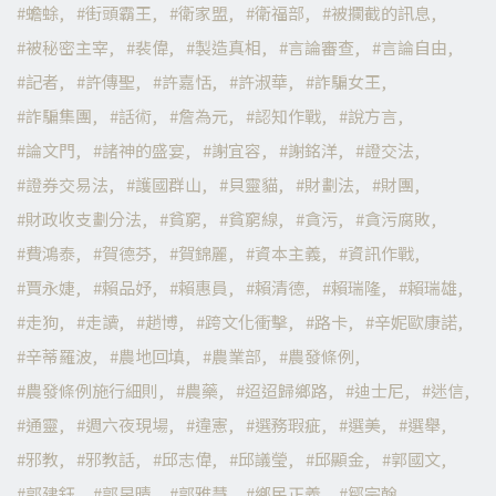
蟾蜍
街頭霸王
衛家盟
衛福部
被攔截的訊息
被秘密主宰
裴偉
製造真相
言論審查
言論自由
記者
許傳聖
許嘉恬
許淑華
詐騙女王
詐騙集團
話術
詹為元
認知作戰
說方言
論文門
諸神的盛宴
謝宜容
謝銘洋
證交法
證券交易法
護國群山
貝靈貓
財劃法
財團
財政收支劃分法
貧窮
貧窮線
貪污
貪污腐敗
費鴻泰
賀德芬
賀錦麗
資本主義
資訊作戰
賈永婕
賴品妤
賴惠員
賴清德
賴瑞隆
賴瑞雄
走狗
走讀
趙博
跨文化衝擊
路卡
辛妮歐康諾
辛蒂羅波
農地回填
農業部
農發條例
農發條例施行細則
農藥
迢迢歸鄉路
迪士尼
迷信
通靈
週六夜現場
違憲
選務瑕疵
選美
選舉
邪教
邪教話
邱志偉
邱議瑩
邱顯金
郭國文
郭建鈺
郭昱晴
郭雅慧
鄉民正義
鄒宗翰