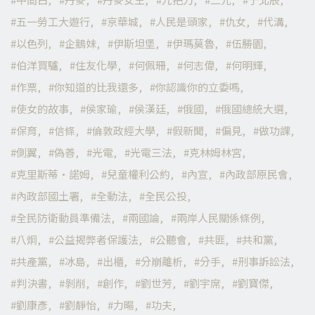
五一勞工大遊行
京華城
人民是頭家
仇女
代溝
以色列
企鵝妹
伊斯坦堡
伊瑪莫魯
伍勝園
伯洋買驢
住友化學
何佩珊
何志偉
何明輝
作票
你知道的比我還多
你認識你的立委嗎
使女的故事
侯家瑜
侯漢廷
俄國
俄國總統大選
保育
信條
倫敦政經大學
假新聞
偏見
做功課
側翼
偽善
光電
光電三法
克林姆林宮
克里斯蒂·諾姆
兒童權利公約
內宣
內政部原民會
內政部國土署
全動法
全民公投
全民防衛動員準備法
兩國論
兩岸人民關係條例
八炯
公益揭弊者保護法
公聽會
共匪
共和黨
共產黨
冰島
出櫃
分崩離析
分手
刑事訴訟法
判決書
剝削
創作
劉世芳
劉宇席
劉寶傑
劉康彥
劉靜怡
力暘
功夫