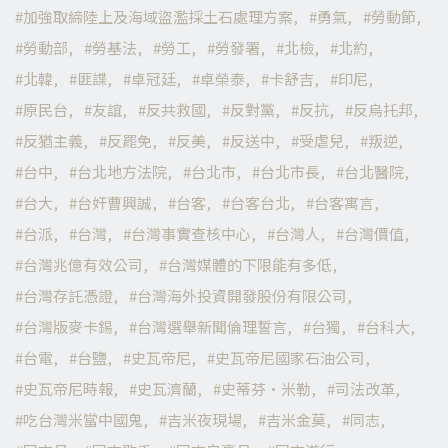
加強取締陸上及海域盜濫採土石處理方案
勇氣
勞動節
勞動部
勞基法
勞工
勞發署
北檢
北約
北韓
匪諜
卓冠廷
卓榮泰
卡舒吉
印尼
原民台
友誼
反共救國
反對黨
反抗
反烏托邦
反猶主義
反罷免
反美
反送中
受虐兒
叛逆
台中
台北地方法院
台北市
台北市長
台北醫院
台大
台奸曹興誠
台客
台客台北
台客寓言
台派
台灣
台灣事實查核中心
台灣人
台灣價值
台灣兆億有效公司
台灣媒體的下限能有多低
台灣存託憑證
台灣海外投資開發股份有限公司
台灣版麥卡錫
台灣選舉新聞倫理誓言
台獨
台科大
台電
台鹽
史瓦帝尼
史瓦帝尼國家石油公司
史瓦帝尼時報
史瓦濟蘭
史蒂芬·米勒
司法改革
吃台灣米當中國鬼
吉米夜現場
吉米金莫
同志