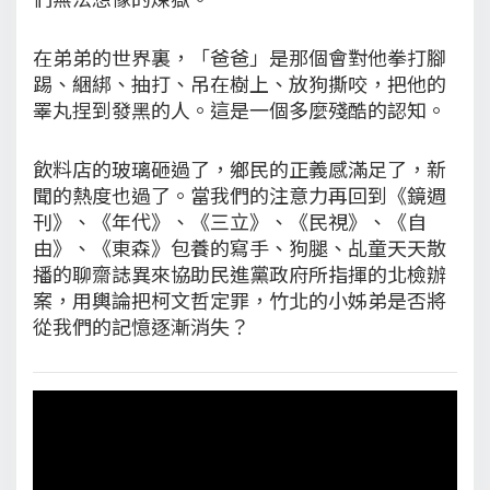
在弟弟的世界裏，「爸爸」是那個會對他拳打腳
踢、綑綁、抽打、吊在樹上、放狗撕咬，把他的
睪丸捏到發黑的人。這是一個多麼殘酷的認知。
飲料店的玻璃砸過了，鄉民的正義感滿足了，新
聞的熱度也過了。當我們的注意力再回到《鏡週
刊》、《年代》、《三立》、《民視》、《自
由》、《東森》包養的寫手、狗腿、乩童天天散
播的聊齋誌異來協助民進黨政府所指揮的北檢辦
案，用輿論把柯文哲定罪，竹北的小姊弟是否將
從我們的記憶逐漸消失？