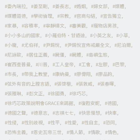
委內瑞拉
姜至剛
姜長志
婚姻
婦女部
媒體
媒體道德
學術倫理
宗教
官商勾結
宣告獨立
家暴
容積率
寧靜禱文
審美觀
寵物店男孩
小小多山的國家
小羅伯特·甘迺迪
小英之友
小草
小龍
尤伯祥
尹錫悅
尹錫悅宣佈戒嚴全文
尼泊爾
尼詠歐
居住正義
屍僵
屍體
島嶼生態
崔西查普曼
川普
工人皇帝
工會
左膠
巴黎
市長
帶我上教堂
康納曼
廖偉翔
廖品鈞
弦外有音的上膛言語
張啓楷
張敦威
張春暉
張雅琳
彭文正
徐國勇
徐巧芯
徐巧芯政策說明會GRACE來踢館
復甦安妮
德國
德國之聲
德意志
志祺七七
快思慢想
快車
性侵
性別歧視
性平
性愛
性自主
恐同
恐怖主義
恩史瓦帝三世
情人節
情歌
情色