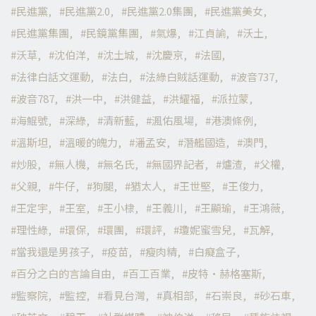
民進黨
民進黨2.0
民進黨2.0集團
民進黨美女
民進黨集團
民鏡黨集團
氣爆
江貞諭
沃土
沃草
沈伯洋
沈土城
沈慶京
法國
法律白話文運動
法白
法綠白賊話運動
波音737
波音787
洪一中
洪健益
洪耀福
派拉蒙
海鯤號
深綠
清新藍
渢佑風場
港澳條例
溫斯坦
溫暖的魄力
潘孟安
潛艦國造
澳門
炒股
無人機
無名氏
無國界記者
爐渣
父權
父親
牛仔
狗腿
猶太人
王世堅
王俊力
王定宇
王室
王小棣
王義川
王顯瑜
王鴻薇
理性綠
環保
環團
環評
瓊妮蜜雪兒
瓦解
當我還是男孩子
疫苗
瘦肉精
白癡盒子
百分之白的言論自由
百工百業
皮特·赫格塞斯
監察院
監控
看見台灣
真相部
石崇良
砂石車