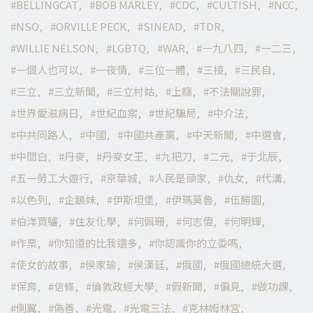
BELLINGCAT
BOB MARLEY
CDC
CULTISH
NCC
NSO
ORVILLE PECK
SINEAD
TDR
WILLIE NELSON
LGBTQ
WAR
一九八四
一二三
一個人也可以
一夜情
三位一體
三接
三民自
三立
三立新聞
三立村姑
上癮
不法關說罪
世界愛滋病日
世紀血案
世紀騙局
中介法
中共同路人
中國
中國共產黨
中天新聞
中選會
中間白
丹麥
丹麥女王
九把刀
二元
于北辰
五一勞工大遊行
京華城
人民是頭家
仇女
代溝
以色列
企鵝妹
伊斯坦堡
伊瑪莫魯
伍勝園
伯洋買驢
住友化學
何佩珊
何志偉
何明輝
作票
你知道的比我還多
你認識你的立委嗎
使女的故事
侯家瑜
侯漢廷
俄國
俄國總統大選
保育
信條
倫敦政經大學
假新聞
偏見
做功課
側翼
偽善
光電
光電三法
克林姆林宮