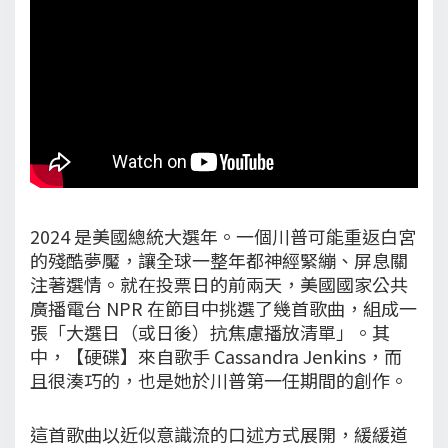
2024 是美國總統大選年。一個川普可能重返白宮
的殘酷夢魘，讓全球一整年都神經緊繃、屏息關
注著選情。就在投票日的前兩天，美國國家公共
廣播電台 NPR 在節目中挑選了幾首歌曲，組成一
張「大選日（或日後）抗焦慮播放清單」。其
中，【硬碟】來自歌手 Cassandra Jenkins，而
且很湊巧的，也是她於川普第一任期間的創作。
這首歌曲以近似意識流的口述方式展開，緩緩道