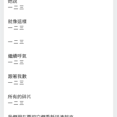
她說
一 二 三
就像這樣
一 二 三
一 二 三
繼續呼氣
一 二 三
跟著我數
一 二 三
所有的碎片
一 二 三
我們現在要把它們重新拼湊起來