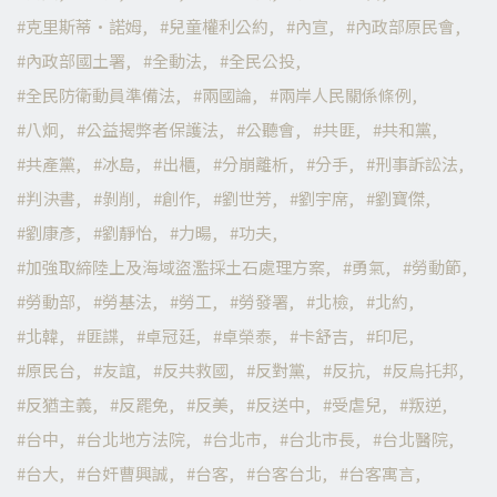
克里斯蒂·諾姆
兒童權利公約
內宣
內政部原民會
內政部國土署
全動法
全民公投
全民防衛動員準備法
兩國論
兩岸人民關係條例
八炯
公益揭弊者保護法
公聽會
共匪
共和黨
共產黨
冰島
出櫃
分崩離析
分手
刑事訴訟法
判決書
剝削
創作
劉世芳
劉宇席
劉寶傑
劉康彥
劉靜怡
力暘
功夫
加強取締陸上及海域盜濫採土石處理方案
勇氣
勞動節
勞動部
勞基法
勞工
勞發署
北檢
北約
北韓
匪諜
卓冠廷
卓榮泰
卡舒吉
印尼
原民台
友誼
反共救國
反對黨
反抗
反烏托邦
反猶主義
反罷免
反美
反送中
受虐兒
叛逆
台中
台北地方法院
台北市
台北市長
台北醫院
台大
台奸曹興誠
台客
台客台北
台客寓言