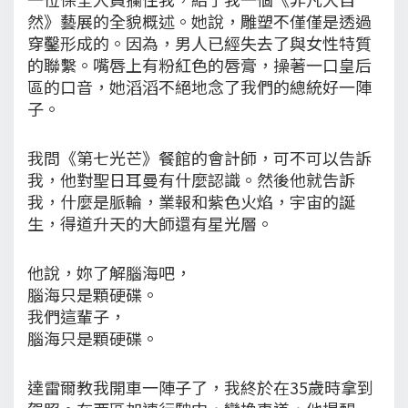
然》藝展的全貌概述。她說，雕塑不僅僅是透過
穿鑿形成的。因為，男人已經失去了與女性特質
的聯繫。嘴唇上有粉紅色的唇膏，操著一口皇后
區的口音，她滔滔不絕地念了我們的總統好一陣
子。
我問《第七光芒》餐館的會計師，可不可以告訴
我，他對聖日耳曼有什麼認識。然後他就告訴
我，什麼是脈輪，業報和紫色火焰，宇宙的誕
生，得道升天的大師還有星光層。
他說，妳了解腦海吧，
腦海只是顆硬碟。
我們這輩子，
腦海只是顆硬碟。
達雷爾教我開車一陣子了，我終於在35歲時拿到