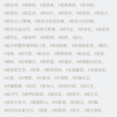
葉宜津
葉展皓
葛萊美
葛萊美獎
蔡侑霖
蔡壁如
蔡孟良
蔡宗珍
蔡政府
蔡易餘
蔡英文
蔡英文1.5集團
蔡英文政經財團
蔡英文的網軍
蔡英文論文門
蔡英文集團
蔣中正
蔣季容
蔣萬安
蕭奕弘
蕭美琴
薛朝輝
藍媒
藍白
藍白刪體育署預算11億
藐視國會
藐視國會罪
藝術
藻礁
蘇巧慧
蘇治芬
蘇珊薇格
蘇貞昌
蜜餞
蟾蜍
街頭霸王
衛家盟
衛福部
被攔截的訊息
被秘密主宰
裴偉
製造真相
言論審查
言論自由
記者
許傳聖
許嘉恬
許淑華
詐騙女王
詐騙集團
話術
詹為元
認知作戰
說方言
論文門
諸神的盛宴
謝宜容
謝銘洋
證交法
證券交易法
護國群山
貝靈貓
財劃法
財團
財政收支劃分法
貧窮
貧窮線
貪污
貪污腐敗