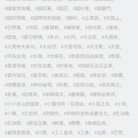
國會質詢權
國民黨
國王
國科會
國籍門
國防預算
國際特赦組織
圖利
土耳其
在路上
在野黨
地獄
基督教
報導者
塔內萊
墨綠
墮胎
夏日戀情
多元
大同
大法官
大罷免
大罷免大成功
大自然
大陸地區
天主教
天堂
天祐台灣
太報
太陽花
奧斯陸自由論壇
奧運
奧運爭議
女性主義
好萊塢
妨礙司法公正罪
委內瑞拉
姜至剛
姜長志
婚姻
婦女部
媒體
媒體道德
學術倫理
宗教
官商勾結
宣告獨立
家暴
容積率
寧靜禱文
審美觀
寵物店男孩
小小多山的國家
小羅伯特·甘迺迪
小英之友
小草
小龍
尤伯祥
尹錫悅
尹錫悅宣佈戒嚴全文
尼泊爾
尼詠歐
居住正義
屍僵
屍體
島嶼生態
崔西查普曼
川普
工人皇帝
工會
左膠
巴黎