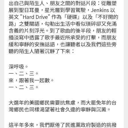
出自己與陌生人、朋友之間的對話片段：從雕塑
展到聖日耳曼，星光層到學習駕駛，Jenkins 以
英文 "Hard Drive" 作為「硬碟」以及「不好開的
路」之雙關語，勾勒出生活中看似瑣碎卻又充滿
含義的片刻浮光。到了歌曲的後半段，朋友的輕
描淡寫中透露了歌手最近所承受的打擊，而朋友
緩和寧靜的安撫話語，也讓聽者以及我們這些旁
聽的陌生人隨著沉靜了下來：
深呼吸。
一、二、三。
來，跟著我一起數。
一、二、三。
大選年的美國鄉民需要抗焦慮，而大罷免年的台
灣鄉民也同樣渴望著社會久違的寧靜與沉澱。
這半年多來，我們厭倦了民進黨政府製造的挑撥