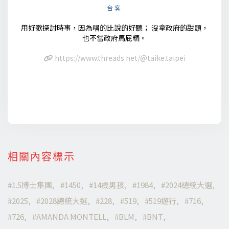
台客
用好歌探討時事，因為唱的比說的好聽； 沒拿政府的甜頭，
也不當政府馬屁精。
https://www.threads.net/@taike.taipei
相關內容標示
1.5博士集團
1450
14歲男孩
1984
2024總統大選
2025
2028總統大選
228
519
519遊行
716
726
AMANDA MONTELL
BLM
BNT