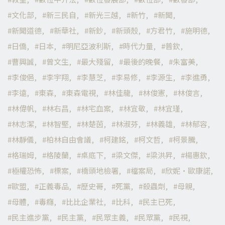
文化部
新三民自
新光三越
新竹
新聞
新聞道德
新華社
新鈔
新頭殼
方君竹
施明德
日僑
日本
明尼亞波利斯
時代力量
普欽
曹興誠
曾文生
最大殘留
最後的晚餐
朱富美
李俊俋
李宇翔
李慧芝
李易修
李源生
李進勇
李遠
東森
東森電視
林佳龍
林俊憲
林俊言
林偉帆
林右昌
林宅血案
林宜敬
林宜瑾
林志潔
林智堅
林楚茵
林淑芬
林義雄
林郁容
林靜儀
柏林自由會議
柯建銘
柯文哲
柯景騰
格瑞姆
格陵蘭
桌底下
梁文傑
梁洪昇
楊惠欽
極權恐怖
標案
橋頭地檢署
檔案局
欣妮·歐康諾
歐盟
正義毒品
歷史哥
死黨
殺蟲劑
母親
母體
毒癮
比比企業社
比科
民主已死
民主進步黨
民主黨
民眾主義
民眾黨
民視