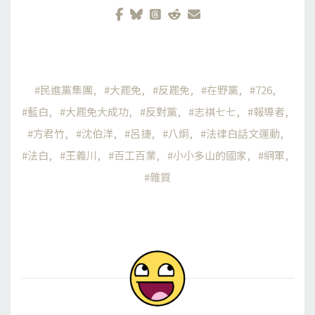
民進黨集團
大罷免
反罷免
在野黨
726
藍白
大罷免大成功
反對黨
志祺七七
報導者
方君竹
沈伯洋
呂捷
八炯
法律白話文運動
法白
王義川
百工百業
小小多山的國家
網軍
雜質