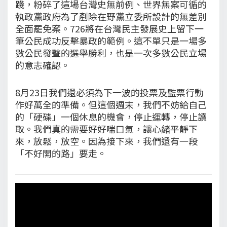
踐，粉碎了這場台灣史無前例、世界無案可循的
執政黨政府為了剷除在野黨立委所設計的無差別
全面罷免案。726將在台灣民主發展史上留下一
筆公民成功反擊暴政的範例。這不單只是一場多
數公民發聲的選舉勝利，也是一次多數公民立場
的意志確認。
8月23日我們還必須為下一波的投票及監票行動
作好萬全的準備。但這個週末，我們不妨給自己
的「硬碟」一個休息的機會，停止運轉，停止讀
取。我們真的需要好好喘口氣，讓心緒平靜下
來，放鬆，放空。因為接下來，我們還有一段
「不好開的路」要走。