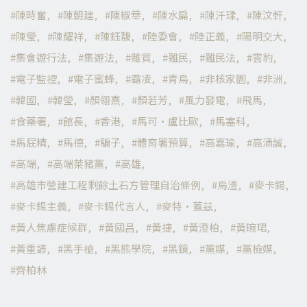
陳時奮
陳朝建
陳椒華
陳水扁
陳汘瑈
陳汶軒
陳瑩
陳耀祥
陳鈺馥
陸委會
陸正義
陽明交大
集會遊行法
集遊法
雜質
難民
難民法
雲豹
電子監控
電子蜜蜂
霸凌
青鳥
非核家園
非洲
韓國
韓瑩
顏翎熹
顏若芳
風力發電
飛馬
食藥署
館長
香港
馬可·盧比歐
馬塞科
馬屁精
馬德
騙子
體育署預算
高嘉瑜
高涌誠
高端
高端萊豬黨
高雄
高雄市營建工程剩餘土石方管理自治條例
鳥渣
麥卡錫
麥卡錫主義
麥卡錫代言人
麥特·蓋茲
黃人焦慮症候群
黃國昌
黃捷
黃澄柏
黃琬珺
黃重諺
黑手槍
黑熊學院
黑鏡
黨媒
黨檢媒
齊柏林