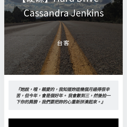
Cassandra Jenkins
Cassandra Jenkins
台客
台客
『她說，哦，親愛的，我知道妳這幾個月過得很辛
苦，但今年，會是個好年。 我會數到三，然後拍一
下你的肩膀，我們要把妳的心重新拼湊起來。』