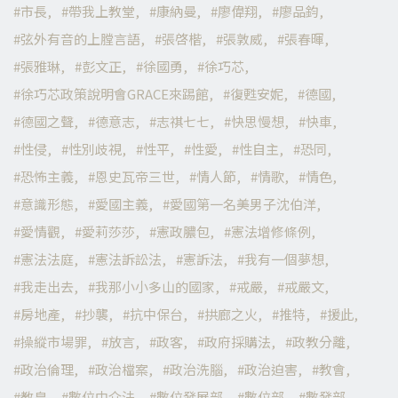
市長
帶我上教堂
康納曼
廖偉翔
廖品鈞
弦外有音的上膛言語
張啓楷
張敦威
張春暉
張雅琳
彭文正
徐國勇
徐巧芯
徐巧芯政策說明會GRACE來踢館
復甦安妮
德國
德國之聲
德意志
志祺七七
快思慢想
快車
性侵
性別歧視
性平
性愛
性自主
恐同
恐怖主義
恩史瓦帝三世
情人節
情歌
情色
意識形態
愛國主義
愛國第一名美男子沈伯洋
愛情觀
愛莉莎莎
憲政膿包
憲法增修條例
憲法法庭
憲法訴訟法
憲訴法
我有一個夢想
我走出去
我那小小多山的國家
戒嚴
戒嚴文
房地產
抄襲
抗中保台
拱廊之火
推特
援此
操縱市場罪
放言
政客
政府採購法
政教分離
政治倫理
政治檔案
政治洗腦
政治迫害
教會
教皇
數位中介法
數位發展部
數位部
數發部