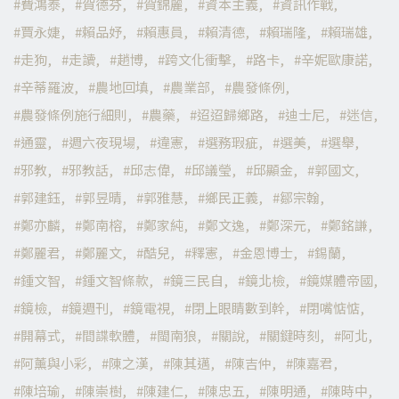
費鴻泰
賀德芬
賀錦麗
資本主義
資訊作戰
賈永婕
賴品妤
賴惠員
賴清德
賴瑞隆
賴瑞雄
走狗
走讀
趙博
跨文化衝擊
路卡
辛妮歐康諾
辛蒂羅波
農地回填
農業部
農發條例
農發條例施行細則
農藥
迢迢歸鄉路
迪士尼
迷信
通靈
週六夜現場
違憲
選務瑕疵
選美
選舉
邪教
邪教話
邱志偉
邱議瑩
邱顯金
郭國文
郭建鈺
郭昱晴
郭雅慧
鄉民正義
鄒宗翰
鄭亦麟
鄭南榕
鄭家純
鄭文逸
鄭深元
鄭銘謙
鄭麗君
鄭麗文
酷兒
釋憲
金恩博士
錫蘭
鍾文智
鍾文智條款
鏡三民自
鏡北檢
鏡媒體帝國
鏡檢
鏡週刊
鏡電視
閉上眼睛數到幹
閉嘴惦惦
開幕式
間諜軟體
閩南狼
關說
關鍵時刻
阿北
阿薰與小彩
陳之漢
陳其邁
陳吉仲
陳嘉君
陳培瑜
陳崇樹
陳建仁
陳忠五
陳明通
陳時中