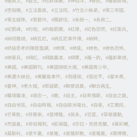
破英文
碧玉
社群媒體
神伯洋
移民
種族歧視
空拍機
立法委員
立法院
竹北小姊弟
第三帝國
第五縱隊
管碧玲
簡舒培
系統一
系統二
紀凱峰
約炮
約翰凱爾
紅媒
紅色恐慌
紅衛兵
納坦雅胡
納瓦尼
納瓦尼事件簿
納粹
終結思考的陳腔濫調
綠媒
綠能
綠色
綠色恐怖
綠衛兵
網紅
網路霸凌
網軍
羅一鈞
羅訴韋德
美國
美國期刊
美國總統大選
美國青少年
美濃大峽谷
美麗島事件
翁達瑞
習近平
翟本喬
翟神
老大姐
耶誕節
聊齋誌異
聯合再生
職場霸凌
胡忠一
脆
自主
自卑情節
自由之路
自由地區
自由時報
自由歐洲電台
自豪
艾爾段
芒果乾
芬普寧
苗博雅
英系
范雲
草根運動
荒誕島
荷伯報到
莊瑞雄
莎拉·克勞克蘭
莫彩曦
莫斯科
萊牛黨
萊豬
萊豬邪教
萊豬黨
葉博爾