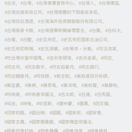
台派
台灣
台灣事實查核中心
台灣人
台灣價值
台灣兆億有效公司
台灣媒體的下限能有多低
台灣存託憑證
台灣海外投資開發股份有限公司
台灣版麥卡錫
台灣選舉新聞倫理誓言
台獨
台科大
台電
台鹽
史瓦帝尼
史瓦帝尼國家石油公司
史瓦帝尼時報
史瓦濟蘭
史蒂芬·米勒
司法改革
吃台灣米當中國鬼
吉米夜現場
吉米金莫
同志
同志月
同志歌手
同志自豪月
同志遊行
同志驕傲月
同性戀
君主制
吳姓資訊分析師
吳宜農
吳崢
吳思瑤
吳沛憶
吳釗燮
吳靜怡
吹哨者
吹哨者保護法
呂太郎
呂捷
呂秀蓮
呱吉
咪兔
哈里斯
唐仲慶
唐鳳
四叉貓
回家的路
國台辦
國圖
國安局
國安會
國家主義
國家圖書館
國家機密保護法
國會投票紀錄
國會擴權
國會改革
國會議員