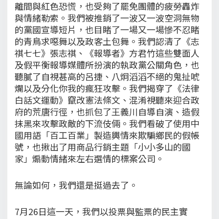
離間與紅色恐慌，也受夠了罷免團體的疲勞轟炸
與情緒勒索。我們被推銷了一波又一波空洞無物
的黨國宣導短片，也目睹了一場又一場慘不忍睹
的青鳥求噁舞以及政客土包舞。我們認清了《志
祺七七》張志祺、《報導者》方君竹這些雙面人
及假平衡報導媒體所扮演的執政黨公關角色，也
聽膩了自視甚高的呂捷、八炯滔滔不絕的鬼扯唬
爛以及分化你我的瘋狂攻擊。我們揭穿了《法律
白話文運動》竄改憲法條文、混淆視聽來迎合政
府的荒唐行徑，也抓包了王義川自導自演、造假
抹黑來攻擊政敵的下流伎倆。我們看破了使用中
國用語「百工百業」製造輿情來欺騙鄉民的假帳
號，也揪出了用商品行銷主題「小小多山的國
家」煽動情緒來左右選情的標案公司。
無論如何，我們還是挺過去了。
7月26日這一天，我們以投票與監票的民主實