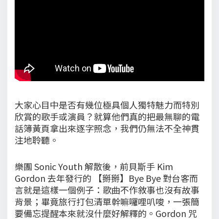
大家心目中是否有幾位極具個人獨特魅力而特別
欣賞的歌手或演員？就算他們真的把最無聊的電
話簿黃頁拿出來逐字照念，我們仍無法不全神貫
注地聆聽。
樂團 Sonic Youth 解散後，前貝斯手 Kim
Gordon 去年發行的 【掰掰】Bye Bye 對台客而
言就是這樣一個例子：歌曲不作敘事也沒有故事
背景；畢竟旅行打包清單幹嘛囉哩叭唆，一張簡
要備忘提醒本來就沒什麼好解釋的。Gordon 咒