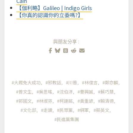
Cain
【伽利略】Galileo | Indigo Girls
【你真的認識你的立委嗎?】
與朋友分享:
大罷免大成功
邪教話
川普
林俊言
鄭亦麟
曾文生
吳思瑤
沈伯洋
曹興誠
蘇巧慧
郭國文
林淑芬
柯建銘
黃重諺
賴清德
文化部
走讀
民眾黨
網軍
蔡英文
民進黨集團