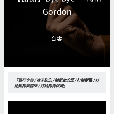
Gordon
Gordon
台客
台客
『買行李箱 / 褲子送洗 / 給凱勒的煙 / 打給獸醫 / 打
給狗狗美容師 / 打給狗狗保姆』