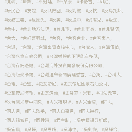
北韓
匪諜
卓冠廷
卓榮泰
卡舒吉
印尼
原民台
友誼
反共救國
反對黨
反抗
反烏托邦
反猶主義
反罷免
反美
反送中
受虐兒
叛逆
台中
台北地方法院
台北市
台北市長
台北醫院
台大
台奸曹興誠
台客
台客台北
台客寓言
台派
台灣
台灣事實查核中心
台灣人
台灣價值
台灣兆億有效公司
台灣媒體的下限能有多低
台灣存託憑證
台灣海外投資開發股份有限公司
台灣版麥卡錫
台灣選舉新聞倫理誓言
台獨
台科大
台電
台鹽
史瓦帝尼
史瓦帝尼國家石油公司
史瓦帝尼時報
史瓦濟蘭
史蒂芬·米勒
司法改革
吃台灣米當中國鬼
吉米夜現場
吉米金莫
同志
同志月
同志歌手
同志自豪月
同志遊行
同志驕傲月
同性戀
君主制
吳姓資訊分析師
吳宜農
吳崢
吳思瑤
吳沛憶
吳釗燮
吳靜怡