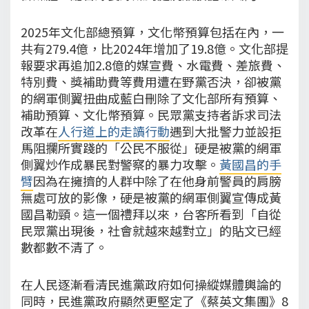
2025年文化部總預算，文化幣預算包括在內，一
共有279.4億，比2024年增加了19.8億。文化部提
報要求再追加2.8億的媒宣費、水電費、差旅費、
特別費、獎補助費等費用遭在野黨否決，卻被黨
的網軍側翼扭曲成藍白刪除了文化部所有預算、
補助預算、文化幣預算。民眾黨支持者訴求司法
改革在
人行道上的走讀行動
遇到大批警力並設拒
馬阻攔所實踐的「公民不服從」硬是被黨的網軍
側翼炒作成暴民對警察的暴力攻擊。
黃國昌的手
臂
因為在擁擠的人群中除了在他身前警員的肩膀
無處可放的影像，硬是被黨的網軍側翼宣傳成黃
國昌勒頸。這一個禮拜以來，台客所看到「自從
民眾黨出現後，社會就越來越對立」的貼文已經
數都數不清了。
在人民逐漸看清民進黨政府如何操縱媒體輿論的
同時，民進黨政府顯然更堅定了《蔡英文集團》8