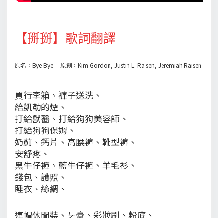
【掰掰】歌詞翻譯
原名：Bye Bye 原創：Kim Gordon, Justin L. Raisen, Jeremiah Raisen
買行李箱、褲子送洗、
給凱勒的煙、
打給獸醫、打給狗狗美容師、
打給狗狗保姆、
奶薊、鈣片、高腰褲、靴型褲、
安舒疼、
黑牛仔褲、藍牛仔褲、羊毛衫、
錢包、護照、
睡衣、絲綢、
連帽休閒裝、牙膏、彩妝刷、粉底、