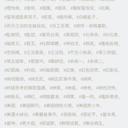
理性綠
環保
環團
環評
瓊妮蜜雪兒
瓦解
當我還是男孩子
疫苗
瘦肉精
白癡盒子
百分之白的言論自由
百工百業
皮特·赫格塞斯
監察院
監控
看見台灣
真相部
石崇良
砂石車
破英文
碧玉
社群媒體
神伯洋
移民
種族歧視
空拍機
立法委員
立法院
竹北小姊弟
第三帝國
第五縱隊
管碧玲
簡舒培
系統一
系統二
紀凱峰
約炮
約翰凱爾
紅媒
紅色恐慌
紅衛兵
納坦雅胡
納瓦尼
納瓦尼事件簿
納粹
終結思考的陳腔濫調
綠媒
綠能
綠色
綠色恐怖
綠衛兵
網紅
網路霸凌
網軍
羅一鈞
羅訴韋德
美國
美國期刊
美國總統大選
美國青少年
美濃大峽谷
美麗島事件
翁達瑞
習近平
翟本喬
翟神
老大姐
耶誕節
聊齋誌異
聯合再生