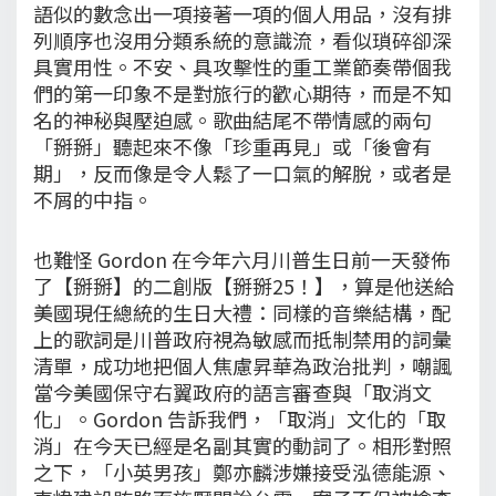
語似的數念出一項接著一項的個人用品，沒有排
列順序也沒用分類系統的意識流，看似瑣碎卻深
具實用性。不安、具攻擊性的重工業節奏帶個我
們的第一印象不是對旅行的歡心期待，而是不知
名的神秘與壓迫感。歌曲結尾不帶情感的兩句
「掰掰」聽起來不像「珍重再見」或「後會有
期」，反而像是令人鬆了一口氣的解脫，或者是
不屑的中指。
也難怪 Gordon 在今年六月川普生日前一天發佈
了【掰掰】的二創版【掰掰25！】，算是他送給
美國現任總統的生日大禮：同樣的音樂結構，配
上的歌詞是川普政府視為敏感而抵制禁用的詞彙
清單，成功地把個人焦慮昇華為政治批判，嘲諷
當今美國保守右翼政府的語言審查與「取消文
化」。Gordon 告訴我們，「取消」文化的「取
消」在今天已經是名副其實的動詞了。相形對照
之下，「小英男孩」鄭亦麟涉嫌接受泓德能源、