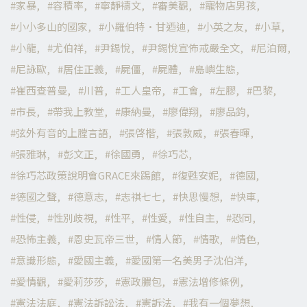
家暴
容積率
寧靜禱文
審美觀
寵物店男孩
小小多山的國家
小羅伯特·甘迺迪
小英之友
小草
小龍
尤伯祥
尹錫悅
尹錫悅宣佈戒嚴全文
尼泊爾
尼詠歐
居住正義
屍僵
屍體
島嶼生態
崔西查普曼
川普
工人皇帝
工會
左膠
巴黎
市長
帶我上教堂
康納曼
廖偉翔
廖品鈞
弦外有音的上膛言語
張啓楷
張敦威
張春暉
張雅琳
彭文正
徐國勇
徐巧芯
徐巧芯政策說明會GRACE來踢館
復甦安妮
德國
德國之聲
德意志
志祺七七
快思慢想
快車
性侵
性別歧視
性平
性愛
性自主
恐同
恐怖主義
恩史瓦帝三世
情人節
情歌
情色
意識形態
愛國主義
愛國第一名美男子沈伯洋
愛情觀
愛莉莎莎
憲政膿包
憲法增修條例
憲法法庭
憲法訴訟法
憲訴法
我有一個夢想