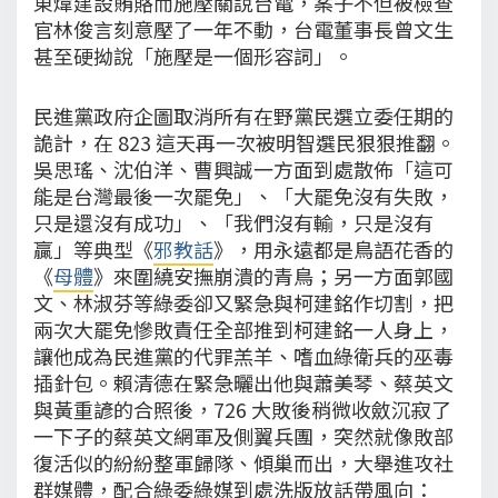
東煒建設賄賂而施壓關說台電，案子不但被檢查
官林俊言刻意壓了一年不動，台電董事長曾文生
甚至硬拗說「施壓是一個形容詞」。
民進黨政府企圖取消所有在野黨民選立委任期的
詭計，在 823 這天再一次被明智選民狠狠推翻。
吳思瑤、沈伯洋、曹興誠一方面到處散佈「這可
能是台灣最後一次罷免」、「大罷免沒有失敗，
只是還沒有成功」、「我們沒有輸，只是沒有
贏」等典型《
邪教話
》，用永遠都是鳥語花香的
《
母體
》來圍繞安撫崩潰的青鳥；另一方面郭國
文、林淑芬等綠委卻又緊急與柯建銘作切割，把
兩次大罷免慘敗責任全部推到柯建銘一人身上，
讓他成為民進黨的代罪羔羊、嗜血綠衛兵的巫毒
插針包。賴清德在緊急曬出他與蕭美琴、蔡英文
與黃重諺的合照後，726 大敗後稍微收斂沉寂了
一下子的蔡英文網軍及側翼兵團，突然就像敗部
復活似的紛紛整軍歸隊、傾巢而出，大舉進攻社
群媒體，配合綠委綠媒到處洗版放話帶風向：