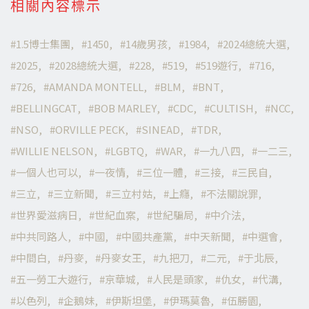
相關內容標示
1.5博士集團
1450
14歲男孩
1984
2024總統大選
2025
2028總統大選
228
519
519遊行
716
726
AMANDA MONTELL
BLM
BNT
BELLINGCAT
BOB MARLEY
CDC
CULTISH
NCC
NSO
ORVILLE PECK
SINEAD
TDR
WILLIE NELSON
LGBTQ
WAR
一九八四
一二三
一個人也可以
一夜情
三位一體
三接
三民自
三立
三立新聞
三立村姑
上癮
不法關說罪
世界愛滋病日
世紀血案
世紀騙局
中介法
中共同路人
中國
中國共產黨
中天新聞
中選會
中間白
丹麥
丹麥女王
九把刀
二元
于北辰
五一勞工大遊行
京華城
人民是頭家
仇女
代溝
以色列
企鵝妹
伊斯坦堡
伊瑪莫魯
伍勝園