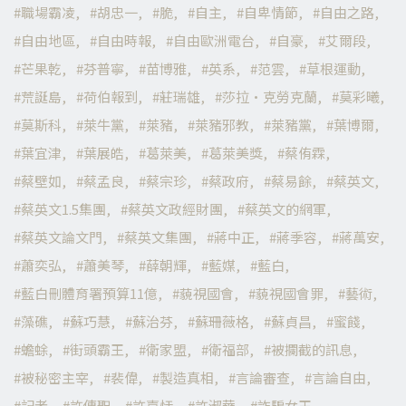
職場霸凌
胡忠一
脆
自主
自卑情節
自由之路
自由地區
自由時報
自由歐洲電台
自豪
艾爾段
芒果乾
芬普寧
苗博雅
英系
范雲
草根運動
荒誕島
荷伯報到
莊瑞雄
莎拉·克勞克蘭
莫彩曦
莫斯科
萊牛黨
萊豬
萊豬邪教
萊豬黨
葉博爾
葉宜津
葉展皓
葛萊美
葛萊美獎
蔡侑霖
蔡壁如
蔡孟良
蔡宗珍
蔡政府
蔡易餘
蔡英文
蔡英文1.5集團
蔡英文政經財團
蔡英文的網軍
蔡英文論文門
蔡英文集團
蔣中正
蔣季容
蔣萬安
蕭奕弘
蕭美琴
薛朝輝
藍媒
藍白
藍白刪體育署預算11億
藐視國會
藐視國會罪
藝術
藻礁
蘇巧慧
蘇治芬
蘇珊薇格
蘇貞昌
蜜餞
蟾蜍
街頭霸王
衛家盟
衛福部
被攔截的訊息
被秘密主宰
裴偉
製造真相
言論審查
言論自由
記者
許傳聖
許嘉恬
許淑華
詐騙女王