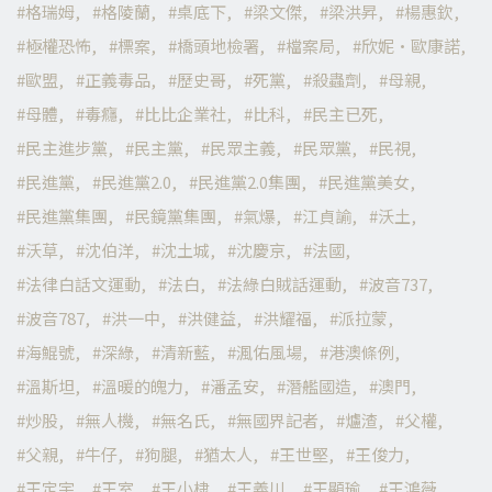
格瑞姆
格陵蘭
桌底下
梁文傑
梁洪昇
楊惠欽
極權恐怖
標案
橋頭地檢署
檔案局
欣妮·歐康諾
歐盟
正義毒品
歷史哥
死黨
殺蟲劑
母親
母體
毒癮
比比企業社
比科
民主已死
民主進步黨
民主黨
民眾主義
民眾黨
民視
民進黨
民進黨2.0
民進黨2.0集團
民進黨美女
民進黨集團
民鏡黨集團
氣爆
江貞諭
沃土
沃草
沈伯洋
沈土城
沈慶京
法國
法律白話文運動
法白
法綠白賊話運動
波音737
波音787
洪一中
洪健益
洪耀福
派拉蒙
海鯤號
深綠
清新藍
渢佑風場
港澳條例
溫斯坦
溫暖的魄力
潘孟安
潛艦國造
澳門
炒股
無人機
無名氏
無國界記者
爐渣
父權
父親
牛仔
狗腿
猶太人
王世堅
王俊力
王定宇
王室
王小棣
王義川
王顯瑜
王鴻薇