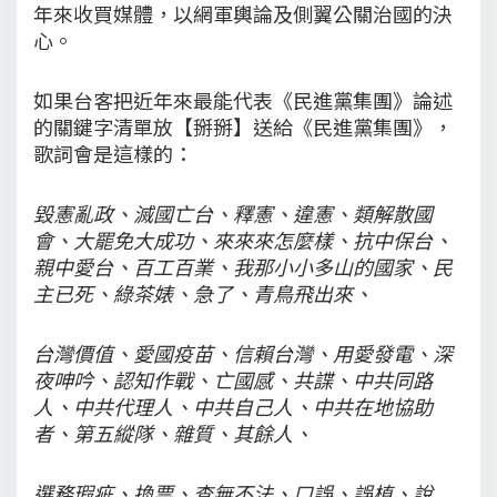
年來收買媒體，以網軍輿論及側翼公關治國的決
心。
如果台客把近年來最能代表《民進黨集團》論述
的關鍵字清單放【掰掰】送給《民進黨集團》，
歌詞會是這樣的：
毀憲亂政、滅國亡台、釋憲、違憲、類解散國
會、大罷免大成功、來來來怎麼樣、抗中保台、
親中愛台、百工百業、我那小小多山的國家、民
主已死、綠茶婊、急了、青鳥飛出來、
台灣價值、愛國疫苗、信賴台灣、用愛發電、深
夜呻吟、認知作戰、亡國感、共諜、中共同路
人、中共代理人、中共自己人、中共在地協助
者、第五縱隊、雜質、其餘人、
選務瑕疵、換票、查無不法、口誤、誤植、說