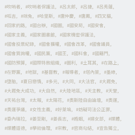
吹哨者
吹哨者保護法
呂太郎
呂捷
呂秀蓮
呱吉
咪兔
哈里斯
唐仲慶
唐鳳
四叉貓
回家的路
國台辦
國圖
國安局
國安會
國家主義
國家圖書館
國家機密保護法
國會投票紀錄
國會擴權
國會改革
國會議員
國會質詢權
國民黨
國王
國科會
國籍門
國防預算
國際特赦組織
圖利
土耳其
在路上
在野黨
地獄
基督教
報導者
塔內萊
墨綠
墮胎
夏日戀情
多元
大同
大法官
大罷免
大罷免大成功
大自然
大陸地區
天主教
天堂
天祐台灣
太報
太陽花
奧斯陸自由論壇
奧運
奧運爭議
女性主義
好萊塢
妨礙司法公正罪
委內瑞拉
姜至剛
姜長志
婚姻
婦女部
媒體
媒體道德
學術倫理
宗教
官商勾結
宣告獨立