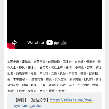
心理健康、電動車、墨西哥灣、能源轉換、同性戀、禽流感、倡議者、懷
孕人士、移民、雙性人、受害者、男性主導、關懷、 多元化、部落、跨性
別者、西班牙裔、綠色、氟化物、女性、仇恨、不公義、機會、飲食指
南、未來住宅、 不遵循常規、性愛、仇恨言論、氣候變遷、他她們、農地
排水系統、創傷、特權、子宮、男男性行為者、麻疹、花生過敏、墮胎、
商業性工作者、女同志、女人。 掰掰。 掰掰。
【掰掰】【連結分享】
https://taike.taipei/bye-
bye-kim-gordon