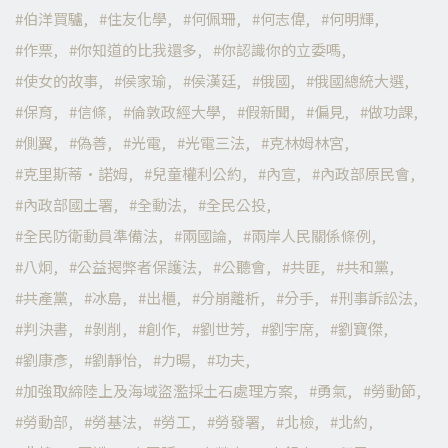
伯洋買驢
住友化學
何佩珊
何志偉
何明輝
作票
你知道的比我還多
你認識你的立委嗎
使女的故事
侯家瑜
侯漢廷
俄國
俄國總統大選
保育
信條
倫敦政經大學
假新聞
偏見
做功課
側翼
偽善
光電
光電三法
克林姆林宮
克里斯蒂·諾姆
兒童權利公約
內宣
內政部原民會
內政部國土署
全動法
全民公投
全民防衛動員準備法
兩國論
兩岸人民關係條例
八炯
公益揭弊者保護法
公聽會
共匪
共和黨
共產黨
冰島
出櫃
分崩離析
分手
刑事訴訟法
判決書
剝削
創作
劉世芳
劉宇席
劉寶傑
劉康彥
劉靜怡
力暘
功夫
加強取締陸上及海域盜濫採土石處理方案
勇氣
勞動節
勞動部
勞基法
勞工
勞發署
北檢
北約