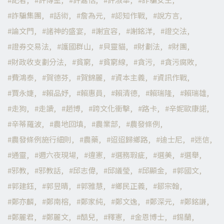
詐騙集團
話術
詹為元
認知作戰
說方言
論文門
諸神的盛宴
謝宜容
謝銘洋
證交法
證券交易法
護國群山
貝靈貓
財劃法
財團
財政收支劃分法
貧窮
貧窮線
貪污
貪污腐敗
費鴻泰
賀德芬
賀錦麗
資本主義
資訊作戰
賈永婕
賴品妤
賴惠員
賴清德
賴瑞隆
賴瑞雄
走狗
走讀
趙博
跨文化衝擊
路卡
辛妮歐康諾
辛蒂羅波
農地回填
農業部
農發條例
農發條例施行細則
農藥
迢迢歸鄉路
迪士尼
迷信
通靈
週六夜現場
違憲
選務瑕疵
選美
選舉
邪教
邪教話
邱志偉
邱議瑩
邱顯金
郭國文
郭建鈺
郭昱晴
郭雅慧
鄉民正義
鄒宗翰
鄭亦麟
鄭南榕
鄭家純
鄭文逸
鄭深元
鄭銘謙
鄭麗君
鄭麗文
酷兒
釋憲
金恩博士
錫蘭