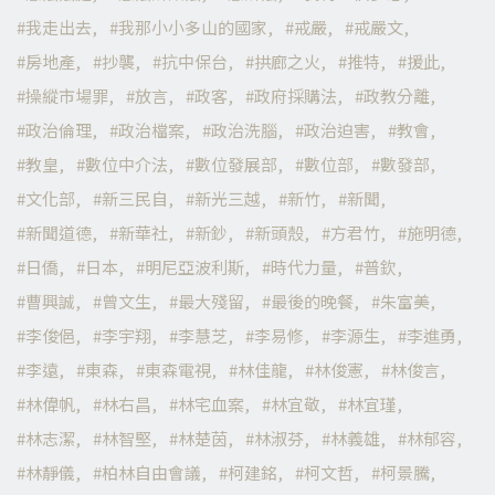
我走出去
我那小小多山的國家
戒嚴
戒嚴文
房地產
抄襲
抗中保台
拱廊之火
推特
援此
操縱市場罪
放言
政客
政府採購法
政教分離
政治倫理
政治檔案
政治洗腦
政治迫害
教會
教皇
數位中介法
數位發展部
數位部
數發部
文化部
新三民自
新光三越
新竹
新聞
新聞道德
新華社
新鈔
新頭殼
方君竹
施明德
日僑
日本
明尼亞波利斯
時代力量
普欽
曹興誠
曾文生
最大殘留
最後的晚餐
朱富美
李俊俋
李宇翔
李慧芝
李易修
李源生
李進勇
李遠
東森
東森電視
林佳龍
林俊憲
林俊言
林偉帆
林右昌
林宅血案
林宜敬
林宜瑾
林志潔
林智堅
林楚茵
林淑芬
林義雄
林郁容
林靜儀
柏林自由會議
柯建銘
柯文哲
柯景騰