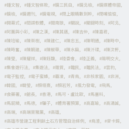
鍾文智
鍾文智條款
鏡三民自
鏡北檢
鏡媒體帝國
鏡檢
鏡週刊
鏡電視
閉上眼睛數到幹
閉嘴惦惦
開幕式
間諜軟體
閩南狼
關說
關鍵時刻
阿北
阿薰與小彩
陳之漢
陳其邁
陳吉仲
陳嘉君
陳培瑜
陳崇樹
陳建仁
陳忠五
陳明通
陳時中
陳時奮
陳朝建
陳椒華
陳水扁
陳汘瑈
陳汶軒
陳瑩
陳耀祥
陳鈺馥
陸委會
陸正義
陽明交大
集會遊行法
集遊法
雜質
難民
難民法
雲豹
電子監控
電子蜜蜂
霸凌
青鳥
非核家園
非洲
韓國
韓瑩
顏翎熹
顏若芳
風力發電
飛馬
食藥署
館長
香港
馬可·盧比歐
馬塞科
馬屁精
馬德
騙子
體育署預算
高嘉瑜
高涌誠
高端
高端萊豬黨
高雄
高雄市營建工程剩餘土石方管理自治條例
鳥渣
麥卡錫