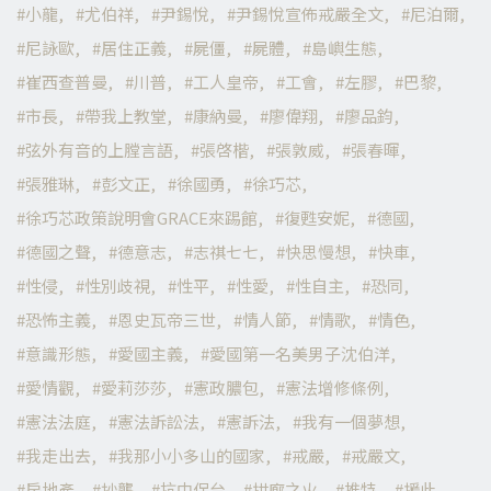
小龍
尤伯祥
尹錫悅
尹錫悅宣佈戒嚴全文
尼泊爾
尼詠歐
居住正義
屍僵
屍體
島嶼生態
崔西查普曼
川普
工人皇帝
工會
左膠
巴黎
市長
帶我上教堂
康納曼
廖偉翔
廖品鈞
弦外有音的上膛言語
張啓楷
張敦威
張春暉
張雅琳
彭文正
徐國勇
徐巧芯
徐巧芯政策說明會GRACE來踢館
復甦安妮
德國
德國之聲
德意志
志祺七七
快思慢想
快車
性侵
性別歧視
性平
性愛
性自主
恐同
恐怖主義
恩史瓦帝三世
情人節
情歌
情色
意識形態
愛國主義
愛國第一名美男子沈伯洋
愛情觀
愛莉莎莎
憲政膿包
憲法增修條例
憲法法庭
憲法訴訟法
憲訴法
我有一個夢想
我走出去
我那小小多山的國家
戒嚴
戒嚴文
房地產
抄襲
抗中保台
拱廊之火
推特
援此