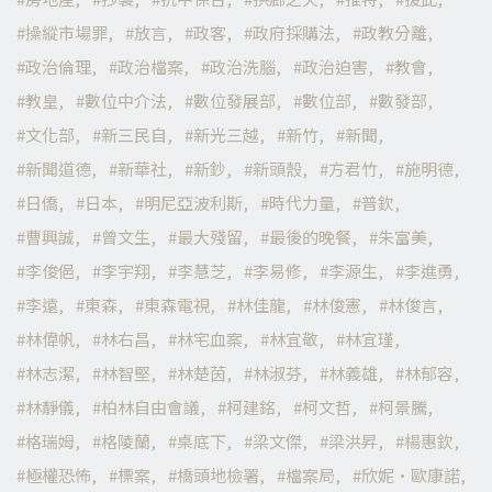
操縱市場罪
放言
政客
政府採購法
政教分離
政治倫理
政治檔案
政治洗腦
政治迫害
教會
教皇
數位中介法
數位發展部
數位部
數發部
文化部
新三民自
新光三越
新竹
新聞
新聞道德
新華社
新鈔
新頭殼
方君竹
施明德
日僑
日本
明尼亞波利斯
時代力量
普欽
曹興誠
曾文生
最大殘留
最後的晚餐
朱富美
李俊俋
李宇翔
李慧芝
李易修
李源生
李進勇
李遠
東森
東森電視
林佳龍
林俊憲
林俊言
林偉帆
林右昌
林宅血案
林宜敬
林宜瑾
林志潔
林智堅
林楚茵
林淑芬
林義雄
林郁容
林靜儀
柏林自由會議
柯建銘
柯文哲
柯景騰
格瑞姆
格陵蘭
桌底下
梁文傑
梁洪昇
楊惠欽
極權恐怖
標案
橋頭地檢署
檔案局
欣妮·歐康諾