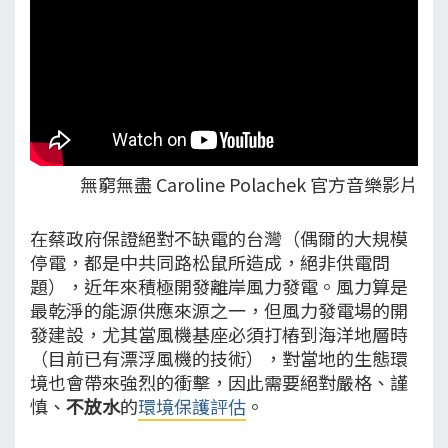
無窮無盡 Caroline Polachek 官方音樂影片
在蔡政府保證絕對不缺電的台灣（偶爾的大規模
停電，都是中共同路松鼠所造成，絕非供電問
題），近年來積極開發離岸風力發電。風力算是
最乾淨的能源供應來源之一，但風力發電場的開
發建設，尤其當風機基座必須打樁到海洋地層時
（目前已有漂浮風機的技術），對當地的生態環
境也會帶來強烈的衝擊，因此需要絕對嚴格、謹
慎、
不放水
的
環境保護評估
。