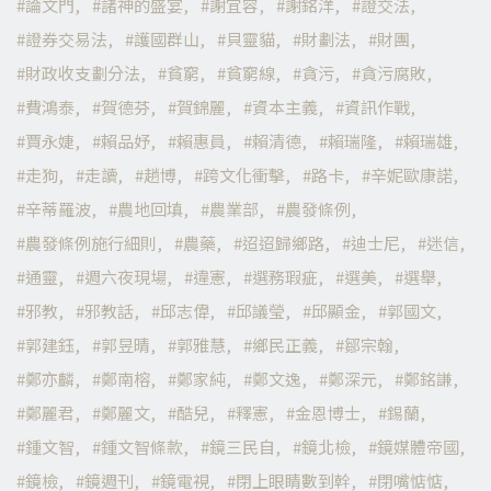
論文門
諸神的盛宴
謝宜容
謝銘洋
證交法
證券交易法
護國群山
貝靈貓
財劃法
財團
財政收支劃分法
貧窮
貧窮線
貪污
貪污腐敗
費鴻泰
賀德芬
賀錦麗
資本主義
資訊作戰
賈永婕
賴品妤
賴惠員
賴清德
賴瑞隆
賴瑞雄
走狗
走讀
趙博
跨文化衝擊
路卡
辛妮歐康諾
辛蒂羅波
農地回填
農業部
農發條例
農發條例施行細則
農藥
迢迢歸鄉路
迪士尼
迷信
通靈
週六夜現場
違憲
選務瑕疵
選美
選舉
邪教
邪教話
邱志偉
邱議瑩
邱顯金
郭國文
郭建鈺
郭昱晴
郭雅慧
鄉民正義
鄒宗翰
鄭亦麟
鄭南榕
鄭家純
鄭文逸
鄭深元
鄭銘謙
鄭麗君
鄭麗文
酷兒
釋憲
金恩博士
錫蘭
鍾文智
鍾文智條款
鏡三民自
鏡北檢
鏡媒體帝國
鏡檢
鏡週刊
鏡電視
閉上眼睛數到幹
閉嘴惦惦