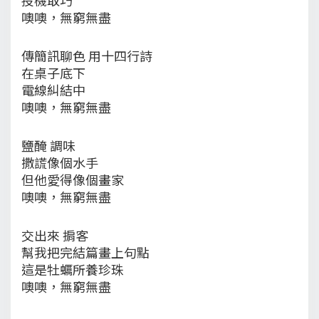
噢噢，無窮無盡
傳簡訊聊色 用十四行詩
在桌子底下
電線糾結中
噢噢，無窮無盡
鹽醃 調味
撒謊像個水手
但他愛得像個畫家
噢噢，無窮無盡
交出來 掮客
幫我把完結篇畫上句點
這是牡蠣所養珍珠
噢噢，無窮無盡