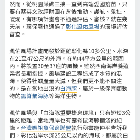
然而，從桃園藻礁三接一直到高端愛國疫苗，只
要有蔡英文政經財團在背後推動、護航、鬼扯、
唬爛，有哪項計畫會不通過評估、審核？就在幾
天前，環保署也通過了
彰化渢佑風場
的環境評估
審查。
渢佑風場計畫開發於距離彰化縣10多公里、水深
在21至47公尺的外海。在約44平方公里的範圍
內，將設置30至37座的風機。雖然西南海岸養殖
業者長期指控，風場建設工程造成了水質的混
濁，使得牡蠣產量大減，但我們更不能不關注
的，是在當地出沒的
白海豚
、屬於一級保育類動
物的
露脊鼠海豚
等海洋生物。
渢佑風場與「白海豚重要棲息環境」只有短短3公
里的距離，當地海岸也有露脊鼠海豚擱淺的紀
錄。
台灣媽祖魚保育聯盟
執行秘書施仲平告訴我
們，彰化沿岸水深25公尺以內的海域，都屬於白