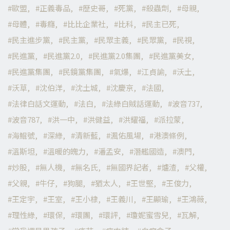
歐盟
正義毒品
歷史哥
死黨
殺蟲劑
母親
母體
毒癮
比比企業社
比科
民主已死
民主進步黨
民主黨
民眾主義
民眾黨
民視
民進黨
民進黨2.0
民進黨2.0集團
民進黨美女
民進黨集團
民鏡黨集團
氣爆
江貞諭
沃土
沃草
沈伯洋
沈土城
沈慶京
法國
法律白話文運動
法白
法綠白賊話運動
波音737
波音787
洪一中
洪健益
洪耀福
派拉蒙
海鯤號
深綠
清新藍
渢佑風場
港澳條例
溫斯坦
溫暖的魄力
潘孟安
潛艦國造
澳門
炒股
無人機
無名氏
無國界記者
爐渣
父權
父親
牛仔
狗腿
猶太人
王世堅
王俊力
王定宇
王室
王小棣
王義川
王顯瑜
王鴻薇
理性綠
環保
環團
環評
瓊妮蜜雪兒
瓦解