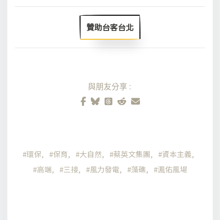
贊助台客台北
與朋友分享:
環保
保育
大自然
蔡英文集團
資本主義
高端
三接
風力發電
藻礁
渢佑風場