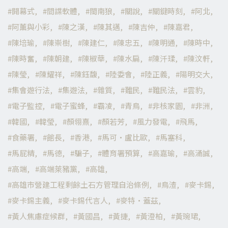
開幕式
間諜軟體
閩南狼
關說
關鍵時刻
阿北
阿薰與小彩
陳之漢
陳其邁
陳吉仲
陳嘉君
陳培瑜
陳崇樹
陳建仁
陳忠五
陳明通
陳時中
陳時奮
陳朝建
陳椒華
陳水扁
陳汘瑈
陳汶軒
陳瑩
陳耀祥
陳鈺馥
陸委會
陸正義
陽明交大
集會遊行法
集遊法
雜質
難民
難民法
雲豹
電子監控
電子蜜蜂
霸凌
青鳥
非核家園
非洲
韓國
韓瑩
顏翎熹
顏若芳
風力發電
飛馬
食藥署
館長
香港
馬可·盧比歐
馬塞科
馬屁精
馬德
騙子
體育署預算
高嘉瑜
高涌誠
高端
高端萊豬黨
高雄
高雄市營建工程剩餘土石方管理自治條例
鳥渣
麥卡錫
麥卡錫主義
麥卡錫代言人
麥特·蓋茲
黃人焦慮症候群
黃國昌
黃捷
黃澄柏
黃琬珺