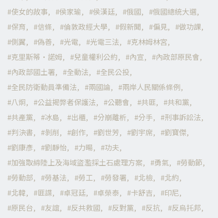
使女的故事
侯家瑜
侯漢廷
俄國
俄國總統大選
保育
信條
倫敦政經大學
假新聞
偏見
做功課
側翼
偽善
光電
光電三法
克林姆林宮
克里斯蒂·諾姆
兒童權利公約
內宣
內政部原民會
內政部國土署
全動法
全民公投
全民防衛動員準備法
兩國論
兩岸人民關係條例
八炯
公益揭弊者保護法
公聽會
共匪
共和黨
共產黨
冰島
出櫃
分崩離析
分手
刑事訴訟法
判決書
剝削
創作
劉世芳
劉宇席
劉寶傑
劉康彥
劉靜怡
力暘
功夫
加強取締陸上及海域盜濫採土石處理方案
勇氣
勞動節
勞動部
勞基法
勞工
勞發署
北檢
北約
北韓
匪諜
卓冠廷
卓榮泰
卡舒吉
印尼
原民台
友誼
反共救國
反對黨
反抗
反烏托邦