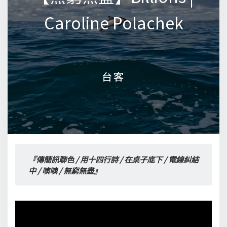
Caroline Polachek
Caroline Polachek
台客
台客
『傳簡訊聊色 / 用十四行詩 / 在桌子底下 / 電線糾結
中 / 噢噢 / 無窮無盡』