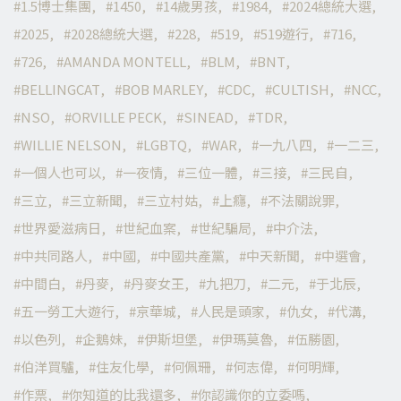
1.5博士集團
1450
14歲男孩
1984
2024總統大選
2025
2028總統大選
228
519
519遊行
716
726
AMANDA MONTELL
BLM
BNT
BELLINGCAT
BOB MARLEY
CDC
CULTISH
NCC
NSO
ORVILLE PECK
SINEAD
TDR
WILLIE NELSON
LGBTQ
WAR
一九八四
一二三
一個人也可以
一夜情
三位一體
三接
三民自
三立
三立新聞
三立村姑
上癮
不法關說罪
世界愛滋病日
世紀血案
世紀騙局
中介法
中共同路人
中國
中國共產黨
中天新聞
中選會
中間白
丹麥
丹麥女王
九把刀
二元
于北辰
五一勞工大遊行
京華城
人民是頭家
仇女
代溝
以色列
企鵝妹
伊斯坦堡
伊瑪莫魯
伍勝園
伯洋買驢
住友化學
何佩珊
何志偉
何明輝
作票
你知道的比我還多
你認識你的立委嗎