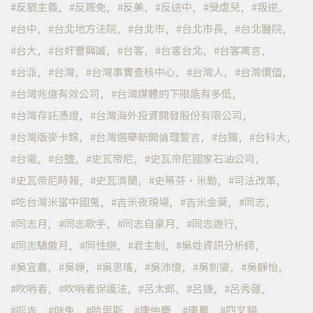
反猶主義
反罷免
反美
反送中
受虐兒
叛逆
台中
台北地方法院
台北市
台北市長
台北醫院
台大
台奸曹興誠
台客
台客台北
台客寓言
台派
台灣
台灣事實查核中心
台灣人
台灣價值
台灣兆億有效公司
台灣媒體的下限能有多低
台灣存託憑證
台灣海外投資開發股份有限公司
台灣版麥卡錫
台灣選舉新聞倫理誓言
台獨
台科大
台電
台鹽
史瓦帝尼
史瓦帝尼國家石油公司
史瓦帝尼時報
史瓦濟蘭
史蒂芬·米勒
司法改革
吃台灣米當中國鬼
吉米夜現場
吉米金莫
同志
同志月
同志歌手
同志自豪月
同志遊行
同志驕傲月
同性戀
君主制
吳姓資訊分析師
吳宜農
吳崢
吳思瑤
吳沛憶
吳釗燮
吳靜怡
吹哨者
吹哨者保護法
呂太郎
呂捷
呂秀蓮
呱吉
咪兔
哈里斯
唐仲慶
唐鳳
四叉貓