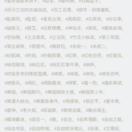
當我還是男孩子
疫苗
瘦肉精
白癡盒子
百分之白的言論自由
百工百業
皮特·赫格塞斯
監察院
監控
看見台灣
真相部
石崇良
砂石車
破英文
碧玉
社群媒體
神伯洋
移民
種族歧視
空拍機
立法委員
立法院
竹北小姊弟
第三帝國
第五縱隊
管碧玲
簡舒培
系統一
系統二
紀凱峰
約炮
約翰凱爾
紅媒
紅色恐慌
紅衛兵
納坦雅胡
納瓦尼
納瓦尼事件簿
納粹
終結思考的陳腔濫調
綠媒
綠能
綠色
綠色恐怖
綠衛兵
網紅
網路霸凌
網軍
羅一鈞
羅訴韋德
美國
美國期刊
美國總統大選
美國青少年
美濃大峽谷
美麗島事件
翁達瑞
習近平
翟本喬
翟神
老大姐
耶誕節
聊齋誌異
聯合再生
職場霸凌
胡忠一
脆
自主
自卑情節
自由之路
自由地區
自由時報
自由歐洲電台
自豪
艾爾段