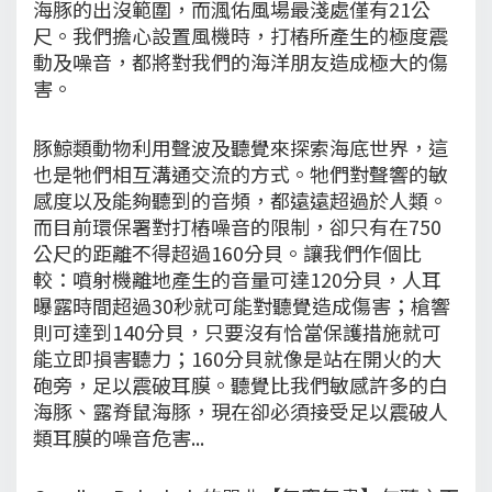
海豚的出沒範圍，而渢佑風場最淺處僅有21公
尺。我們擔心設置風機時，打樁所產生的極度震
動及噪音，都將對我們的海洋朋友造成極大的傷
害。
豚鯨類動物利用聲波及聽覺來探索海底世界，這
也是牠們相互溝通交流的方式。牠們對聲響的敏
感度以及能夠聽到的音頻，都遠遠超過於人類。
而目前環保署對打樁噪音的限制，卻只有在750
公尺的距離不得超過160分貝。讓我們作個比
較：噴射機離地產生的音量可達120分貝，人耳
曝露時間超過30秒就可能對聽覺造成傷害；槍響
則可達到140分貝，只要沒有恰當保護措施就可
能立即損害聽力；160分貝就像是站在開火的大
砲旁，足以震破耳膜。聽覺比我們敏感許多的白
海豚、露脊鼠海豚，現在卻必須接受足以震破人
類耳膜的噪音危害...