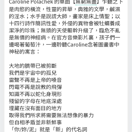
Caroline Polachek 的單曲【
無窮無盡
】乍聽之下
是肉慾的橫流，性靈的昇華，典雅的文學，鹹濕
的淫水；水手是說謊大師，畫家是床上情聖；以
十四行詩作簡訊性愛，外侵的異物會被牡蠣養成
潔淨的珍珠；無頭的天使軀幹升級了，臨危不亂
是無價的神經病。在官方音樂影片裏，孩子們一
邊喝著葡萄汁，一邊聆聽Caroline念著圖畫書中
神秘的寓言：
大地的臍帶已被剪斷
我們是宇宙中的孤兒
雷聲不再是上帝的嗓音
閃電不再是說教的飛彈
知識不再以蛇化身現形
殘留的字母在地底深處
埋藏在沒有面目的地方
取得我們所求將需要無法想像的暴力
但自相矛盾並非新鮮事
「你/妳/泥」就是「新」的代名詞