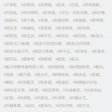
芒果乾
芬普寧
苗博雅
英系
范雲
草根運動
荒誕島
荷伯報到
莊瑞雄
莎拉·克勞克蘭
莫彩曦
莫斯科
萊牛黨
萊豬
萊豬邪教
萊豬黨
葉博爾
葉宜津
葉展皓
葛萊美
葛萊美獎
蔡侑霖
蔡壁如
蔡孟良
蔡宗珍
蔡政府
蔡易餘
蔡英文
蔡英文1.5集團
蔡英文政經財團
蔡英文的網軍
蔡英文論文門
蔡英文集團
蔣中正
蔣季容
蔣萬安
蕭奕弘
蕭美琴
薛朝輝
藍媒
藍白
藍白刪體育署預算11億
藐視國會
藐視國會罪
藝術
藻礁
蘇巧慧
蘇治芬
蘇珊薇格
蘇貞昌
蜜餞
蟾蜍
街頭霸王
衛家盟
衛福部
被攔截的訊息
被秘密主宰
裴偉
製造真相
言論審查
言論自由
記者
許傳聖
許嘉恬
許淑華
詐騙女王
詐騙集團
話術
詹為元
認知作戰
說方言