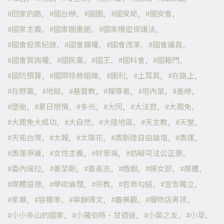
回家的路
國台辦
國圖
國安局
國安會
國家主義
國家圖書館
國家機密保護法
國會投票紀錄
國會擴權
國會改革
國會議員
國會質詢權
國民黨
國王
國科會
國籍門
國防預算
國際特赦組織
圖利
土耳其
在路上
在野黨
地獄
基督教
報導者
塔內萊
墨綠
墮胎
夏日戀情
多元
大同
大法官
大罷免
大罷免大成功
大自然
大陸地區
天主教
天堂
天祐台灣
太報
太陽花
奧斯陸自由論壇
奧運
奧運爭議
女性主義
好萊塢
妨礙司法公正罪
委內瑞拉
姜至剛
姜長志
婚姻
婦女部
媒體
媒體道德
學術倫理
宗教
官商勾結
宣告獨立
家暴
容積率
寧靜禱文
審美觀
寵物店男孩
小小多山的國家
小羅伯特·甘迺迪
小英之友
小草