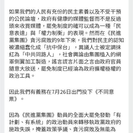
如果我們的人民有充份的民主素養以及不受干預
的公民論壇，政府有健康的媒體監督而不是反過
頭來收買媒體，罷免制度的確可以成為一種「民
意表達」與「權力制衡」的表現。然而在《民進
黨集團》貪污腐敗的9年下來，我們對民主的認知
被濃縮蠢化成「抗中保台」，異議人士被定調抹
紅為「中共同路人」，社會輿論由集團植入的網
軍側翼加工製造，謠言謊言片面之言由政府官員
隨意大放送，罷免制度已經淪為政府擴權極權的
政治工具。
因此我們有義務在7月26日出門投下《不同意
票》。
因為《民進黨集團》動員的全面大罷免發動「有
計劃、有系統」的政治動員來轉移執政黨政府的
施政失誤，掩蓋政策爭議、貪污腐敗及無能為