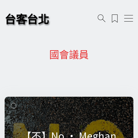
台客台北
國會議員
【不】No • Meghan
【不】No • Meghan