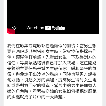
我們在影集或電影都看過類似的劇情：當男生想
要在酒吧或派對搭訕女生時，常會拉個搭檔來作
伴，讓夥伴打前鋒，先攀談女生一下取得對方的
信任，等氣氛熱絡後自己才加入戰場。這位開路
先鋒的主要任務是幫男生破個冰，緩和緊張的氣
氛，避免走不出冷場的尷尬，同時也幫男方說幾
句好話，引起女方的興趣，提高男生得到女生電
話或帶對方回家的機率。當片中的男生是個惹人
嫌的角色時，看著被搭訕的女生如何拒絕討厭鬼
的糾纏就成了片中的一大樂趣。