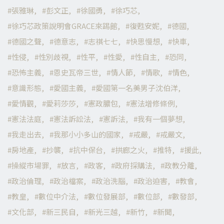
張雅琳
彭文正
徐國勇
徐巧芯
徐巧芯政策說明會GRACE來踢館
復甦安妮
德國
德國之聲
德意志
志祺七七
快思慢想
快車
性侵
性別歧視
性平
性愛
性自主
恐同
恐怖主義
恩史瓦帝三世
情人節
情歌
情色
意識形態
愛國主義
愛國第一名美男子沈伯洋
愛情觀
愛莉莎莎
憲政膿包
憲法增修條例
憲法法庭
憲法訴訟法
憲訴法
我有一個夢想
我走出去
我那小小多山的國家
戒嚴
戒嚴文
房地產
抄襲
抗中保台
拱廊之火
推特
援此
操縱市場罪
放言
政客
政府採購法
政教分離
政治倫理
政治檔案
政治洗腦
政治迫害
教會
教皇
數位中介法
數位發展部
數位部
數發部
文化部
新三民自
新光三越
新竹
新聞