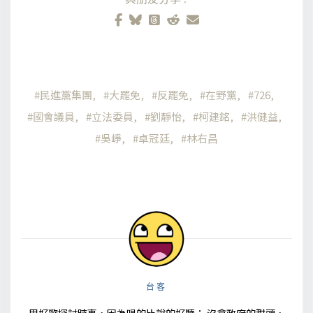
民進黨集團
大罷免
反罷免
在野黨
726
國會議員
立法委員
劉靜怡
柯建銘
洪健益
吳崢
卓冠廷
林右昌
台客
用好歌探討時事，因為唱的比說的好聽； 沒拿政府的甜頭，