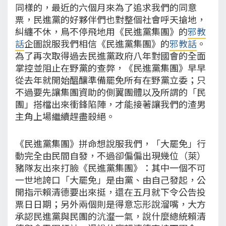
同樣的，最近的六個月來為了追求我們的同意
票，民進黨的好夥伴們也對整個社會呼天搶地，
糾纏不休，鳥不停飛地用《民進黨集團》的
邪教
話
企圖說服我們相信《民進黨集團》的
邪教話
。
為了再次取得過去民進黨政府八年對國會的全面
掌控並阻止在野黨的查弊，《民進黨集團》早早
從去年就開始醞釀準備罷免所有在野黨立委；只
不過要先讓集團資助的側翼團體以及所謂的「民
團」搭檔出來衝鋒陷陣，才能接著讓我們的渣男
主角上場繼續趕盡殺絕。
《民進黨集團》拼命想說服我們，「大罷免」行
動完全由民間自發，不過卻偏偏出現幾位（萊）
豬隊友出來打臉《民進黨集團》：其中一個不可
一世地誇口「大罷免」是由黨、由自己發起，公
開指示賴清德要出來挺，還在五月就下令公告投
票日日期；另外兩個則是得意忘形說溜嘴，大方
承認民進黨與民團的沆瀣一氣，說什麼總統賴清