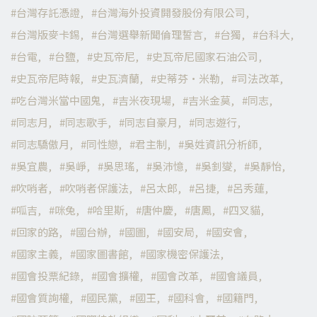
台灣存託憑證
台灣海外投資開發股份有限公司
台灣版麥卡錫
台灣選舉新聞倫理誓言
台獨
台科大
台電
台鹽
史瓦帝尼
史瓦帝尼國家石油公司
史瓦帝尼時報
史瓦濟蘭
史蒂芬·米勒
司法改革
吃台灣米當中國鬼
吉米夜現場
吉米金莫
同志
同志月
同志歌手
同志自豪月
同志遊行
同志驕傲月
同性戀
君主制
吳姓資訊分析師
吳宜農
吳崢
吳思瑤
吳沛憶
吳釗燮
吳靜怡
吹哨者
吹哨者保護法
呂太郎
呂捷
呂秀蓮
呱吉
咪兔
哈里斯
唐仲慶
唐鳳
四叉貓
回家的路
國台辦
國圖
國安局
國安會
國家主義
國家圖書館
國家機密保護法
國會投票紀錄
國會擴權
國會改革
國會議員
國會質詢權
國民黨
國王
國科會
國籍門