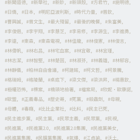
新聞道德
新華社
新鈔
新頭殼
方君竹
施明德
日僑
日本
明尼亞波利斯
時代力量
普欽
曹興誠
曾文生
最大殘留
最後的晚餐
朱富美
李俊俋
李宇翔
李慧芝
李易修
李源生
李進勇
李遠
東森
東森電視
林佳龍
林俊憲
林俊言
林偉帆
林右昌
林宅血案
林宜敬
林宜瑾
林志潔
林智堅
林楚茵
林淑芬
林義雄
林郁容
林靜儀
柏林自由會議
柯建銘
柯文哲
柯景騰
格瑞姆
格陵蘭
桌底下
梁文傑
梁洪昇
楊惠欽
極權恐怖
標案
橋頭地檢署
檔案局
欣妮·歐康諾
歐盟
正義毒品
歷史哥
死黨
殺蟲劑
母親
母體
毒癮
比比企業社
比科
民主已死
民主進步黨
民主黨
民眾主義
民眾黨
民視
民進黨
民進黨2.0
民進黨2.0集團
民進黨美女
民進黨集團
民鏡黨集團
氣爆
江貞諭
沃土