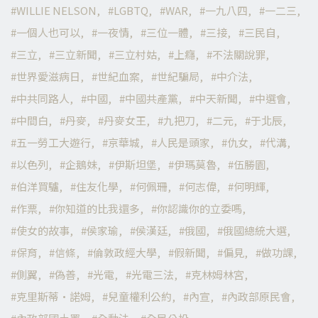
WILLIE NELSON
LGBTQ
WAR
一九八四
一二三
一個人也可以
一夜情
三位一體
三接
三民自
三立
三立新聞
三立村姑
上癮
不法關說罪
世界愛滋病日
世紀血案
世紀騙局
中介法
中共同路人
中國
中國共產黨
中天新聞
中選會
中間白
丹麥
丹麥女王
九把刀
二元
于北辰
五一勞工大遊行
京華城
人民是頭家
仇女
代溝
以色列
企鵝妹
伊斯坦堡
伊瑪莫魯
伍勝園
伯洋買驢
住友化學
何佩珊
何志偉
何明輝
作票
你知道的比我還多
你認識你的立委嗎
使女的故事
侯家瑜
侯漢廷
俄國
俄國總統大選
保育
信條
倫敦政經大學
假新聞
偏見
做功課
側翼
偽善
光電
光電三法
克林姆林宮
克里斯蒂·諾姆
兒童權利公約
內宣
內政部原民會