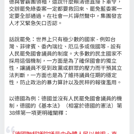
德與會霸團領袖，還說什麼賴清德直接下軍令，
交辦罷免綠委案一定都要救回來、罷免藍委案一
定要全部通過。在社會一片譁然聲中，集團發言
人才又緊急矢口否認。
話說罷免：世界上只有極少數的國家 - 例如台
灣、菲律賓、委內瑞拉、厄瓜多或俄國等 - 設有
人民罷免國會議員的制度。大多數的民主國家不
採用這個機制，一方面是為了確保國會的獨立
性，讓議員不受到政黨或群眾的壓力而干預其立
法判斷，一方面也是為了維持議員任期的穩定
性，防止政治的暴力算計以及民粹的報復濫用。
以德國為例：德國並沒有人民罷免國會議員的機
制，德國的《基本法》（相當於德國的憲法）第
38條第一項更明確闡釋：
「德國聯邦議院議員由全體人民以普遍、直