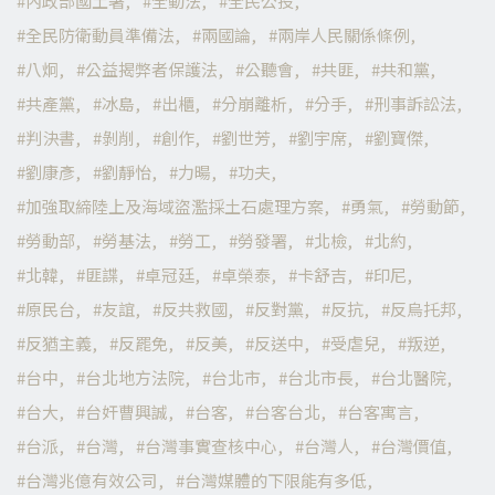
內政部國土署
全動法
全民公投
全民防衛動員準備法
兩國論
兩岸人民關係條例
八炯
公益揭弊者保護法
公聽會
共匪
共和黨
共產黨
冰島
出櫃
分崩離析
分手
刑事訴訟法
判決書
剝削
創作
劉世芳
劉宇席
劉寶傑
劉康彥
劉靜怡
力暘
功夫
加強取締陸上及海域盜濫採土石處理方案
勇氣
勞動節
勞動部
勞基法
勞工
勞發署
北檢
北約
北韓
匪諜
卓冠廷
卓榮泰
卡舒吉
印尼
原民台
友誼
反共救國
反對黨
反抗
反烏托邦
反猶主義
反罷免
反美
反送中
受虐兒
叛逆
台中
台北地方法院
台北市
台北市長
台北醫院
台大
台奸曹興誠
台客
台客台北
台客寓言
台派
台灣
台灣事實查核中心
台灣人
台灣價值
台灣兆億有效公司
台灣媒體的下限能有多低