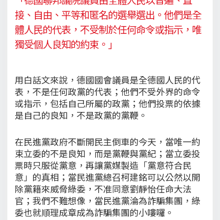
接、自由、平等和匿名的選舉選出。他們是全
體人民的代表，不受制於任何命令或指示，唯
獨受個人良知的約束。」
用白話文來說，德國國會議員是全德國人民的代
表，不是任何政黨的代表；他們不受外界的命令
或指示，包括自己所屬的政黨；他們投票的依據
是自己的良知，不是政黨的黨鞭。
在民進黨政府不斷開民主倒車的今天，當唯一約
束立委的不是良知，而是黨鞭與黨紀；當立委投
票時只服從黨意，再讓黨媒製造「黨意符合民
意」的真相；當民進黨總召柯建銘可以公然以開
除黨籍來威脅綠委，不准同意劉靜怡任命大法
官；我們不難想像，當民進黨淪為詐騙集團，綠
委也就順理成章成為詐騙集團的小嘍囉。