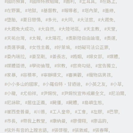
國防預算
國際特赦組織
圖利
土耳其
在路上
在野黨
地獄
基督教
報導者
塔內萊
墨綠
墮胎
夏日戀情
多元
大同
大法官
大罷免
大罷免大成功
大自然
大陸地區
天主教
天堂
天祐台灣
太報
太陽花
奧斯陸自由論壇
奧運
奧運爭議
女性主義
好萊塢
妨礙司法公正罪
委內瑞拉
姜至剛
姜長志
婚姻
婦女部
媒體
媒體道德
學術倫理
宗教
官商勾結
宣告獨立
家暴
容積率
寧靜禱文
審美觀
寵物店男孩
小小多山的國家
小羅伯特·甘迺迪
小英之友
小草
小龍
尤伯祥
尹錫悅
尹錫悅宣佈戒嚴全文
尼泊爾
尼詠歐
居住正義
屍僵
屍體
島嶼生態
崔西查普曼
川普
工人皇帝
工會
左膠
巴黎
市長
帶我上教堂
康納曼
廖偉翔
廖品鈞
弦外有音的上膛言語
張啓楷
張敦威
張春暉