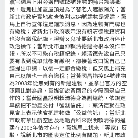
黨官網馬上用旁邊門號85號建物的照片誤導鄉
民，還鬼扯加蓋屋頂是為了替老人遮蔽陽光；當
新北市政府實地勘查後判定84號建物是違建，黨
馬上自行宣佈這是錯誤消息，因為建物有門牌也
有繳稅；當新北市政府表示沒有賴清德稅籍資料
也沒有繳稅紀錄，賴辦又鬼扯要新北市政府停止
政治操作；當新北市重伸賴清德建物根本沒作申
報，所以不可能有稅籍紀錄，賴清德先說自己只
要有收到稅單就都有繳稅，卻接著改口說自己已
經提出申請，以後一定都會繳稅，但又馬上補充
自己以前也一直有繳稅；當黃國昌指控84號建物
為2003年從無到有的新建建物，並拿出官方的空
照圖比對為證，黨媒卻說黃國昌的空照圖是自己
作的；當黃國昌說明賴清德身為副總統，依規定
早該把不動產交付「強制信託」，賴清德就在政
見會上表示他會把建物做「公益信託」；當新北
市政府拿出航空圖及地籍資料來說明賴清德的違
建在2003年後才存在，黨媒馬上找來「專家」反
駁，說新北市的圖表定位比例有問題，新北市政