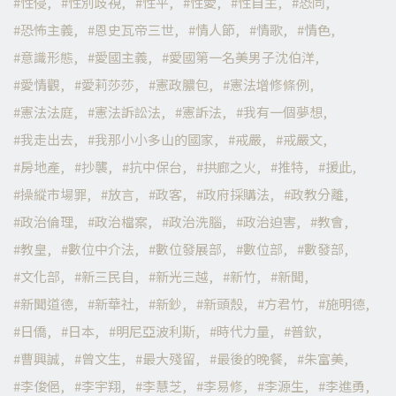
性侵
性別歧視
性平
性愛
性自主
恐同
恐怖主義
恩史瓦帝三世
情人節
情歌
情色
意識形態
愛國主義
愛國第一名美男子沈伯洋
愛情觀
愛莉莎莎
憲政膿包
憲法增修條例
憲法法庭
憲法訴訟法
憲訴法
我有一個夢想
我走出去
我那小小多山的國家
戒嚴
戒嚴文
房地產
抄襲
抗中保台
拱廊之火
推特
援此
操縱市場罪
放言
政客
政府採購法
政教分離
政治倫理
政治檔案
政治洗腦
政治迫害
教會
教皇
數位中介法
數位發展部
數位部
數發部
文化部
新三民自
新光三越
新竹
新聞
新聞道德
新華社
新鈔
新頭殼
方君竹
施明德
日僑
日本
明尼亞波利斯
時代力量
普欽
曹興誠
曾文生
最大殘留
最後的晚餐
朱富美
李俊俋
李宇翔
李慧芝
李易修
李源生
李進勇