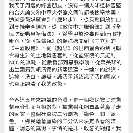
我問了周遭的綠營朋友，沒有一個人知道林智堅
的台大論文和中華大學論文同時都被檢舉抄襲，
這就是黨媒厲害到什麼地步），從萊豬開放進口
到高端審查通過，從《數位中介服務法》到《全
民防衛動員準備法》，從學甲爐渣事件到im.B詐
騙案，從《鏡電視》的保送過關到《三立》的
《中嘉股權》，從《超思》的巴西蛋合約到《聯
合再生》的土地轉售套利，從監察院的無能到
NCC 的無恥，從數發部到黑熊學院，從蕭美琴的
出生國籍到賴清德的新建違建，一連串的說謊、
遮掩、洗白、詭辯，讓我重新認識了我的國家，
也真正認清了我的政黨。
台客這五年來認識的台灣，是一個鄉民被民進黨
刻意分化而互相敵對，被黨媒和網軍牽著鼻子走
的國家。整個社會被二分劃為「綠色」和「藍
色」，鄉民藉著藍綠的二分法來決定收看的媒
體，消息的真假，事情的是非，政客的對錯。我