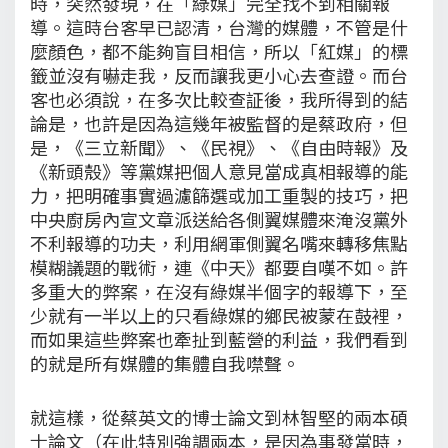
時，突然發現，在「綠媒」完全找不到相關報
導。這時台客早已認清，台灣的媒體，不管是什
麼顏色，都不能夠盲目相信，所以「紅媒」的標
籤並沒有嚇走我，反而讓我更小心去查證。而台
客也必須說，在多次比較查証後，我所得到的結
論是，也許是因為這幾年被監督的是蔡政府，但
是，《三立新聞》、《民視》、《自由時報》及
《新頭殼》等黨媒把個人意見當成真相報導的能
力，把明確事實過濾篩選或加工重製的技巧，把
中央廚房內宣文章派送給各側翼媒體來淹沒黨外
不利報導的功夫，利用網軍側翼名嘴來轉移焦點
模糊議題的戰術，連《中天》都要自嘆不如。許
多重大的弊案，在沒有綠媒半個字的報導下，至
少就有一半以上的只看綠媒的鄉民被蒙在鼓裡，
而如果這些弊案也牽扯到藍營的利益，我們看到
的就是所有媒體的集體自我噤聲。
就這樣，從蔡英文的博士論文到林智堅的兩本碩
士論文（在此特別強調兩本，是因為事發當時，