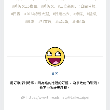
蔡英文1.5集團
蔡英文
三立新聞
自由時報
民視
2024總統大選
我走出去
綠媒
藍媒
紅媒
柯文哲
民眾黨
國民黨
台客
用好歌探討時事，因為唱的比說的好聽； 沒拿政府的甜頭，
也不當政府馬屁精。
https://www.threads.net/@taike.taipei