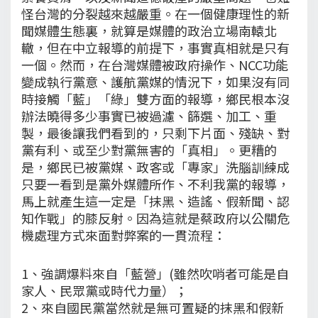
怪台灣的分裂越來越嚴重。在一個健康理性的新
聞媒體生態裏，就算是媒體的政治立場南轅北
轍，但在中立報導的前提下，事實真相就是只有
一個。然而，在台灣媒體被政府操作、NCC功能
變成執行黨意、護航黨媒的情況下，如果沒有同
時接觸「藍」「綠」雙方面的報導，鄉民根本沒
辦法曉得多少事實已被過濾、篩選、加工、重
製，最後讓我們看到的，只剩下片面、殘缺、對
黨有利、或至少對黨無害的「真相」。更糟的
是，鄉民已被黨媒、政客或「專家」洗腦訓練成
只要一看到是黨外媒體所作、不利我黨的報導，
馬上就產生這一定是「抹黑、造謠、假新聞、認
知作戰」的膝反射。因為這就是蔡政府以公關危
機處理方式來面對弊案的一貫流程：
1、強調爆料來自「藍營」(雖然吹哨者可能是自
家人、民眾黨或時代力量）；
2、來自國民黨當然就是無可置疑的抹黑和假新