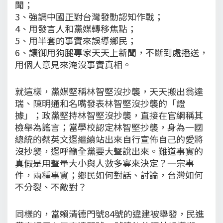
聞；
3、強調中國正對台灣發動認知作戰；
4、用發言人和黨媒轉移焦點；
5、用半套的事實來誤導鄉民；
6、讓御用狗腿專家天天上新聞，不斷到處播送，
用個人意見來淹沒事實真相。
就這樣，黨媒堅稱林智堅沒抄襲，天天搬出翁達
瑞、陳明通和名嘴發表林智堅沒抄襲的「證
據」；政黨堅持林智堅沒抄襲，直接在官網稱其
檢舉為謠言；當學校認定林智堅抄襲，身為一國
總統的蔡英文還繼續站出來自行宣佈自己的愛將
沒抄襲，還呼籲全黨要大聲說出來。難道事實的
真假是用聲量大小與人數多寡來決定？一宗事
件，兩種事實；鄉民如何對話、討論，台灣如何
不分裂、不敵對？
同樣的，當賴清德門號84號的違建被舉發，民進