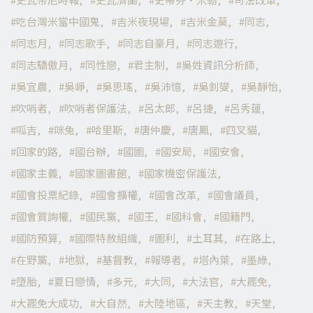
吃台灣米當中國鬼
吉米夜現場
吉米金莫
同志
同志月
同志歌手
同志自豪月
同志遊行
同志驕傲月
同性戀
君主制
吳姓資訊分析師
吳宜農
吳崢
吳思瑤
吳沛憶
吳釗燮
吳靜怡
吹哨者
吹哨者保護法
呂太郎
呂捷
呂秀蓮
呱吉
咪兔
哈里斯
唐仲慶
唐鳳
四叉貓
回家的路
國台辦
國圖
國安局
國安會
國家主義
國家圖書館
國家機密保護法
國會投票紀錄
國會擴權
國會改革
國會議員
國會質詢權
國民黨
國王
國科會
國籍門
國防預算
國際特赦組織
圖利
土耳其
在路上
在野黨
地獄
基督教
報導者
塔內萊
墨綠
墮胎
夏日戀情
多元
大同
大法官
大罷免
大罷免大成功
大自然
大陸地區
天主教
天堂