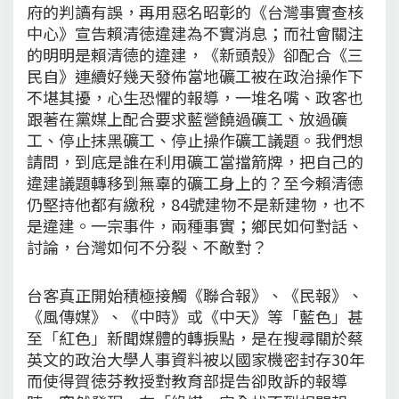
府的判讀有誤，再用惡名昭彰的《台灣事實查核
中心》宣告賴清徳違建為不實消息；而社會關注
的明明是賴清德的違建，《新頭殼》卻配合《三
民自》連續好幾天發佈當地礦工被在政治操作下
不堪其擾，心生恐懼的報導，一堆名嘴、政客也
跟著在黨媒上配合要求藍營饒過礦工、放過礦
工、停止抹黑礦工、停止操作礦工議題。我們想
請問，到底是誰在利用礦工當擋箭牌，把自己的
違建議題轉移到無辜的礦工身上的？至今賴清德
仍堅持他都有繳稅，84號建物不是新建物，也不
是違建。一宗事件，兩種事實；鄉民如何對話、
討論，台灣如何不分裂、不敵對？
台客真正開始積極接觸《聯合報》、《民報》、
《風傳媒》、《中時》或《中天》等「藍色」甚
至「紅色」新聞媒體的轉捩點，是在搜尋關於蔡
英文的政治大學人事資料被以國家機密封存30年
而使得賀徳芬教授對教育部提告卻敗訴的報導