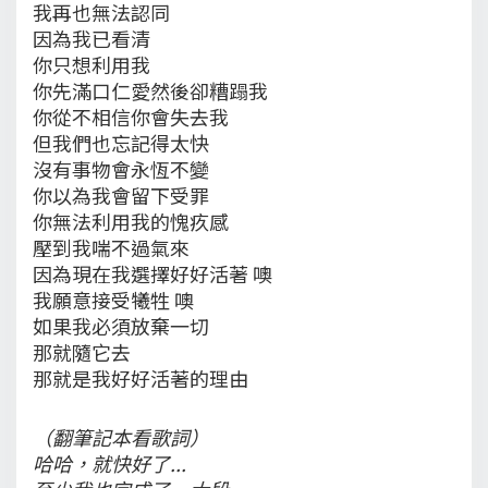
我再也無法認同
因為我已看清
你只想利用我
你先滿口仁愛然後卻糟蹋我
你從不相信你會失去我
但我們也忘記得太快
沒有事物會永恆不變
你以為我會留下受罪
你無法利用我的愧疚感
壓到我喘不過氣來
因為現在我選擇好好活著 噢
我願意接受犧牲 噢
如果我必須放棄一切
那就隨它去
那就是我好好活著的理由
（翻筆記本看歌詞）
哈哈，就快好了...