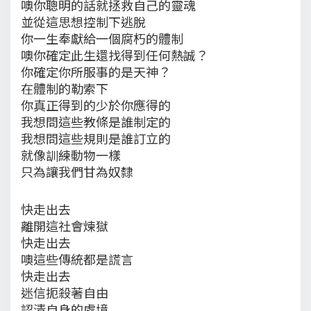
噢你聰明的話就拯救自己的靈魂
並從這思想控制下逃脫
你一生奉獻給一個腐朽的體制
噢你確定此生還找得到任何熱誠？
你確定你所服事的是天神？
在體制的勒索下
你真正得到的少於你應得的
我想問這些教條是誰制定的
我想問這些規則是誰訂立的
就像訓練動物一樣
只為讓我們甘為奴隸
快走出去
離開這社會煉獄
快走出去
噢這些傳統都是謊言
快走出去
迷信扼殺著自由
認清自身的處境