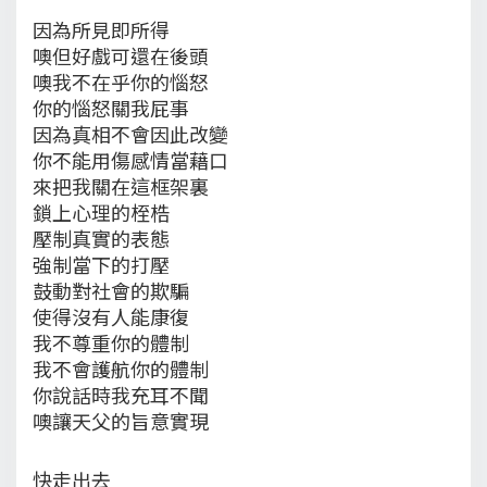
因為所見即所得
噢但好戲可還在後頭
噢我不在乎你的惱怒
你的惱怒關我屁事
因為真相不會因此改變
你不能用傷感情當藉口
來把我關在這框架裏
鎖上心理的桎梏
壓制真實的表態
強制當下的打壓
鼓動對社會的欺騙
使得沒有人能康復
我不尊重你的體制
我不會護航你的體制
你說話時我充耳不聞
噢讓天父的旨意實現
快走出去