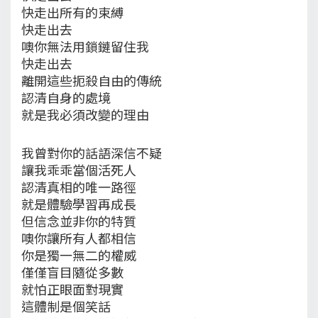
快走出所有的束縛
快走出去
噢你無法用鎖鏈留住我
快走出去
離開這些扼殺自由的傳統
認清自身的處境
就是我必須改變的理由
我曾對你的話語深信不疑
讓我乖乖當個活死人
認清真相的唯一路徑
就是體驗學習再成長
但信念並非你的特質
噢你讓所有人都相信
你是獨一無二的權威
僅僅盲目隨從多數
就怕正眼面對現實
這體制是個笑話