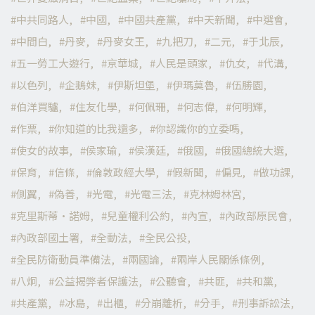
中共同路人
中國
中國共產黨
中天新聞
中選會
中間白
丹麥
丹麥女王
九把刀
二元
于北辰
五一勞工大遊行
京華城
人民是頭家
仇女
代溝
以色列
企鵝妹
伊斯坦堡
伊瑪莫魯
伍勝園
伯洋買驢
住友化學
何佩珊
何志偉
何明輝
作票
你知道的比我還多
你認識你的立委嗎
使女的故事
侯家瑜
侯漢廷
俄國
俄國總統大選
保育
信條
倫敦政經大學
假新聞
偏見
做功課
側翼
偽善
光電
光電三法
克林姆林宮
克里斯蒂·諾姆
兒童權利公約
內宣
內政部原民會
內政部國土署
全動法
全民公投
全民防衛動員準備法
兩國論
兩岸人民關係條例
八炯
公益揭弊者保護法
公聽會
共匪
共和黨
共產黨
冰島
出櫃
分崩離析
分手
刑事訴訟法