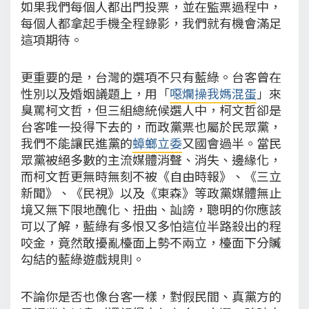
如果我們每個人都出門投票，並在監票過程中，
每個人都拿起手機全程錄影，我們就有機會滿足
這項期待。
更重要的是，台灣的選項不只有藍綠。台客曾在
性別以及婚姻議題上，用「
噁爛操我媽混蛋
」來
臭罵柯文哲，但三組總統候選人中，柯文哲卻是
台客唯一投得下去的，而政黨票也屬於民眾黨，
我們不能讓民進黨的
蟑螂立委
又國會過半。當民
眾黨被絕多數的主流媒體消聲、消失、邊緣化，
而柯文哲更無時無刻不被《自由時報》、《三立
新聞》、《民視》以及《東森》等政黨媒體無止
境又無下限地醜化、扭曲、訕謗，聰明的你應該
可以了解，藍綠有多恨又多怕這位半路殺出的程
咬金，竟然敢擾亂檯面上勢不兩立，檯面下分贓
勾結的藍綠遊戲規則。
不論你是否也像台客一樣，對假民間、真黨方的