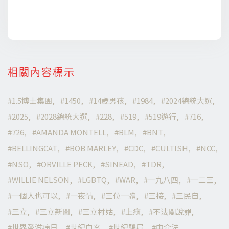
相關內容標示
1.5博士集團
1450
14歲男孩
1984
2024總統大選
2025
2028總統大選
228
519
519遊行
716
726
AMANDA MONTELL
BLM
BNT
BELLINGCAT
BOB MARLEY
CDC
CULTISH
NCC
NSO
ORVILLE PECK
SINEAD
TDR
WILLIE NELSON
LGBTQ
WAR
一九八四
一二三
一個人也可以
一夜情
三位一體
三接
三民自
三立
三立新聞
三立村姑
上癮
不法關說罪
世界愛滋病日
世紀血案
世紀騙局
中介法