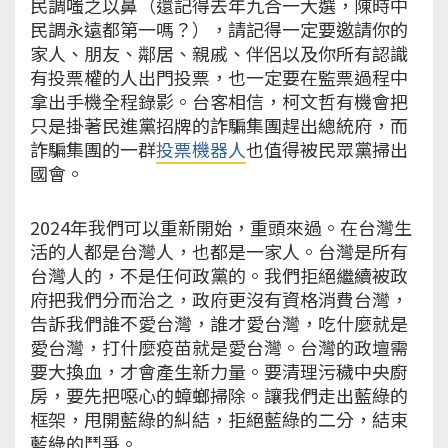
民調嗤之以鼻（還記得去年九合一大選，陳時中
民調永遠都第一嗎？），請記得一定要邀請你的
家人、朋友、鄰居、親戚、伴侶以及你所有認識
有投票權的人出門投票，也一定要在監票過程中
拿出手機全程錄影。台客相信，柯文哲有機會把
只是掛著民進黨招牌的詐騙集團趕出總統府，而
詐騙集團的一群
投票機器人
也值得被民眾黨掃出
國會。
2024年我們可以重新開始，重頭來過。在台灣生
活的人都是台灣人，也都是一家人。台灣是所有
台灣人的，不是任何政黨的。我們拒絕繼續被政
府把我們分而治之，政府更沒有資格消費台灣，
告訴我們誰不愛台灣，誰才愛台灣，吃什麼就是
愛台灣，打什麼疫苗就是愛台灣。台灣的政壇需
要大換血，才會產生新力量。要清理污穢中央廚
房，要先把噁心的蟑螂掃除。讓我們走出藍綠的
框架，甩開藍綠的糾結，拒絕藍綠的二分，結束
藍綠的鬥爭。