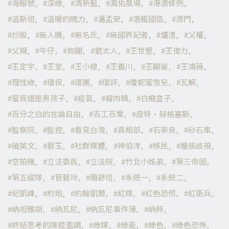
海鯤號
深綠
清新藍
渢佑風場
港澳條例
溫斯坦
溫暖的魄力
潘孟安
潛艦國造
澳門
炒股
無人機
無名氏
無國界記者
爐渣
父權
父親
牛仔
狗腿
猶太人
王世堅
王俊力
王定宇
王室
王小棣
王義川
王顯瑜
王鴻薇
理性綠
環保
環團
環評
瓊妮蜜雪兒
瓦解
當我還是男孩子
疫苗
瘦肉精
白癡盒子
百分之白的言論自由
百工百業
皮特·赫格塞斯
監察院
監控
看見台灣
真相部
石崇良
砂石車
破英文
碧玉
社群媒體
神伯洋
移民
種族歧視
空拍機
立法委員
立法院
竹北小姊弟
第三帝國
第五縱隊
管碧玲
簡舒培
系統一
系統二
紀凱峰
約炮
約翰凱爾
紅媒
紅色恐慌
紅衛兵
納坦雅胡
納瓦尼
納瓦尼事件簿
納粹
終結思考的陳腔濫調
綠媒
綠能
綠色
綠色恐怖