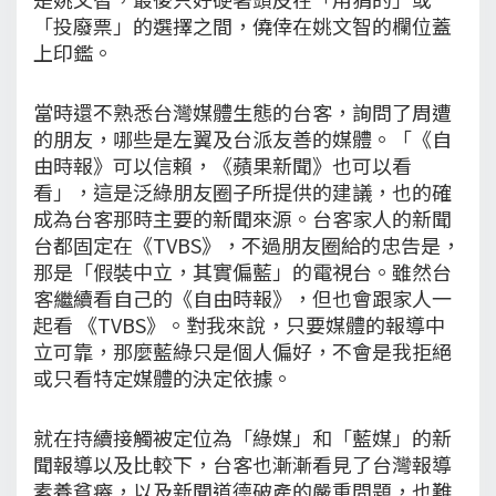
「投廢票」的選擇之間，僥倖在姚文智的欄位蓋
上印鑑。
當時還不熟悉台灣媒體生態的台客，詢問了周遭
的朋友，哪些是左翼及台派友善的媒體。「《自
由時報》可以信賴，《蘋果新聞》也可以看
看」，這是泛綠朋友圈子所提供的建議，也的確
成為台客那時主要的新聞來源。台客家人的新聞
台都固定在《TVBS》，不過朋友圈給的忠告是，
那是「假裝中立，其實偏藍」的電視台。雖然台
客繼續看自己的《自由時報》，但也會跟家人一
起看 《TVBS》。對我來說，只要媒體的報導中
立可靠，那麼藍綠只是個人偏好，不會是我拒絕
或只看特定媒體的決定依據。
就在持續接觸被定位為「綠媒」和「藍媒」的新
聞報導以及比較下，台客也漸漸看見了台灣報導
素養貧瘠，以及新聞道德破產的嚴重問題，也難