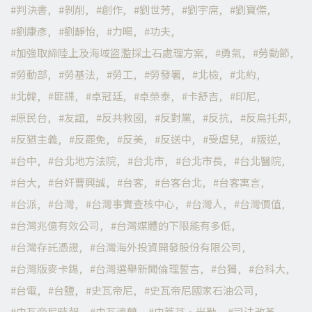
判決書
剝削
創作
劉世芳
劉宇席
劉寶傑
劉康彥
劉靜怡
力暘
功夫
加強取締陸上及海域盜濫採土石處理方案
勇氣
勞動節
勞動部
勞基法
勞工
勞發署
北檢
北約
北韓
匪諜
卓冠廷
卓榮泰
卡舒吉
印尼
原民台
友誼
反共救國
反對黨
反抗
反烏托邦
反猶主義
反罷免
反美
反送中
受虐兒
叛逆
台中
台北地方法院
台北市
台北市長
台北醫院
台大
台奸曹興誠
台客
台客台北
台客寓言
台派
台灣
台灣事實查核中心
台灣人
台灣價值
台灣兆億有效公司
台灣媒體的下限能有多低
台灣存託憑證
台灣海外投資開發股份有限公司
台灣版麥卡錫
台灣選舉新聞倫理誓言
台獨
台科大
台電
台鹽
史瓦帝尼
史瓦帝尼國家石油公司
史瓦帝尼時報
史瓦濟蘭
史蒂芬·米勒
司法改革