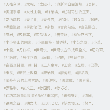
天祐台灣
太報
太陽花
奧斯陸自由論壇
奧運
奧運爭議
女性主義
好萊塢
妨礙司法公正罪
委內瑞拉
姜至剛
姜長志
婚姻
婦女部
媒體
媒體道德
學術倫理
宗教
官商勾結
宣告獨立
家暴
容積率
寧靜禱文
審美觀
寵物店男孩
小小多山的國家
小羅伯特·甘迺迪
小英之友
小草
小龍
尤伯祥
尹錫悅
尹錫悅宣佈戒嚴全文
尼泊爾
尼詠歐
居住正義
屍僵
屍體
島嶼生態
崔西查普曼
川普
工人皇帝
工會
左膠
巴黎
市長
帶我上教堂
康納曼
廖偉翔
廖品鈞
弦外有音的上膛言語
張啓楷
張敦威
張春暉
張雅琳
彭文正
徐國勇
徐巧芯
徐巧芯政策說明會GRACE來踢館
復甦安妮
德國
德國之聲
德意志
志祺七七
快思慢想
快車