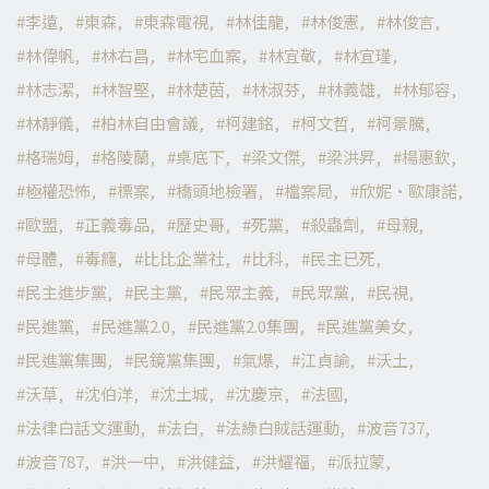
李遠
東森
東森電視
林佳龍
林俊憲
林俊言
林偉帆
林右昌
林宅血案
林宜敬
林宜瑾
林志潔
林智堅
林楚茵
林淑芬
林義雄
林郁容
林靜儀
柏林自由會議
柯建銘
柯文哲
柯景騰
格瑞姆
格陵蘭
桌底下
梁文傑
梁洪昇
楊惠欽
極權恐怖
標案
橋頭地檢署
檔案局
欣妮·歐康諾
歐盟
正義毒品
歷史哥
死黨
殺蟲劑
母親
母體
毒癮
比比企業社
比科
民主已死
民主進步黨
民主黨
民眾主義
民眾黨
民視
民進黨
民進黨2.0
民進黨2.0集團
民進黨美女
民進黨集團
民鏡黨集團
氣爆
江貞諭
沃土
沃草
沈伯洋
沈土城
沈慶京
法國
法律白話文運動
法白
法綠白賊話運動
波音737
波音787
洪一中
洪健益
洪耀福
派拉蒙