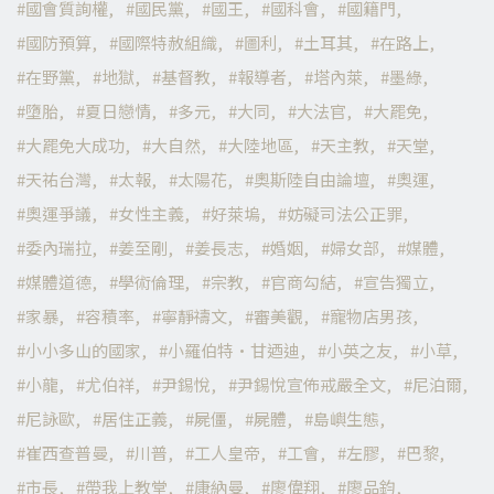
國會質詢權
國民黨
國王
國科會
國籍門
國防預算
國際特赦組織
圖利
土耳其
在路上
在野黨
地獄
基督教
報導者
塔內萊
墨綠
墮胎
夏日戀情
多元
大同
大法官
大罷免
大罷免大成功
大自然
大陸地區
天主教
天堂
天祐台灣
太報
太陽花
奧斯陸自由論壇
奧運
奧運爭議
女性主義
好萊塢
妨礙司法公正罪
委內瑞拉
姜至剛
姜長志
婚姻
婦女部
媒體
媒體道德
學術倫理
宗教
官商勾結
宣告獨立
家暴
容積率
寧靜禱文
審美觀
寵物店男孩
小小多山的國家
小羅伯特·甘迺迪
小英之友
小草
小龍
尤伯祥
尹錫悅
尹錫悅宣佈戒嚴全文
尼泊爾
尼詠歐
居住正義
屍僵
屍體
島嶼生態
崔西查普曼
川普
工人皇帝
工會
左膠
巴黎
市長
帶我上教堂
康納曼
廖偉翔
廖品鈞