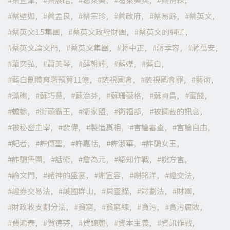
蔡壁如
蔡孟良
蔡宗珍
蔡政府
蔡易餘
蔡英文
蔡英文1.5集團
蔡英文政經財團
蔡英文的網軍
蔡英文論文門
蔡英文集團
蔣中正
蔣季容
蔣萬安
蕭奕弘
蕭美琴
薛朝輝
藍媒
藍白
藍白刪體育署預算11億
藐視國會
藐視國會罪
藝術
藻礁
蘇巧慧
蘇治芬
蘇珊薇格
蘇貞昌
蜜餞
蟾蜍
街頭霸王
衛家盟
衛福部
被攔截的訊息
被秘密主宰
裴偉
製造真相
言論審查
言論自由
記者
許傳聖
許嘉恬
許淑華
詐騙女王
詐騙集團
話術
詹為元
認知作戰
說方言
論文門
諸神的盛宴
謝宜容
謝銘洋
證交法
證券交易法
護國群山
貝靈貓
財劃法
財團
財政收支劃分法
貧窮
貧窮線
貪污
貪污腐敗
費鴻泰
賀德芬
賀錦麗
資本主義
資訊作戰