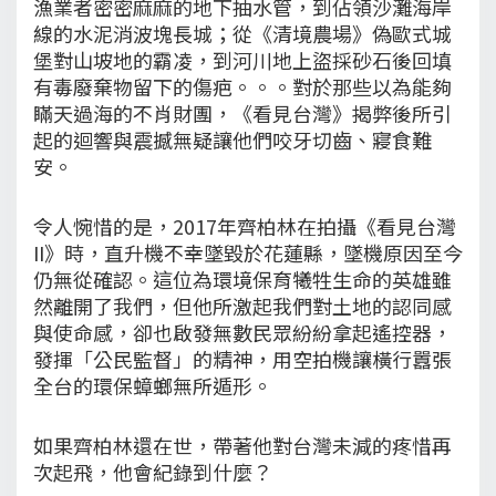
漁業者密密麻麻的地下抽水管，到佔領沙灘海岸
線的水泥消波塊長城；從《清境農場》偽歐式城
堡對山坡地的霸凌，到河川地上盜採砂石後回填
有毒廢棄物留下的傷疤。。。對於那些以為能夠
瞞天過海的不肖財團，《看見台灣》揭弊後所引
起的迴響與震撼無疑讓他們咬牙切齒、寢食難
安。
令人惋惜的是，2017年齊柏林在拍攝《看見台灣
II》時，直升機不幸墜毀於花蓮縣，墜機原因至今
仍無從確認。這位為環境保育犧牲生命的英雄雖
然離開了我們，但他所激起我們對土地的認同感
與使命感，卻也啟發無數民眾紛紛拿起遙控器，
發揮「公民監督」的精神，用空拍機讓橫行囂張
全台的環保蟑螂無所遁形。
如果齊柏林還在世，帶著他對台灣未減的疼惜再
次起飛，他會紀錄到什麼？