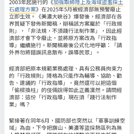
2003年起施行的《
加強取締陸上及海域盜濫採土
石處理方案
》在2025年5月被經濟部無預警廢止
立即生效。《美濃大峽谷》爆發後，經濟部在各
界質疑下發佈新聞稿，辯稱該方案屬於「行政規
則」，「非法規，不須踐行法制作業」，因此經
濟部才會下令廢止，並將原方案改為「行政指
導」繼續施行。新聞稿最後公式化地呼籲：「請
外界勿將錯誤訊息散布，誤導民眾」。
經濟部把原本規範業務處理、具有公務員拘束力
的「行政規則」降格為只能作為輔導、協助、勸
告、建議的「行政指導」，竟然還可以把這個
「偷樑換柱」的伎倆說得如此正義凜然。請問經
濟部：這份「行政指導」現在須「踐行法制作
業」嗎？
緊接著在同年6月，國防部也突然以「軍事訓練空
域」為由，下令把旗山、美濃等盜採熱區列為無