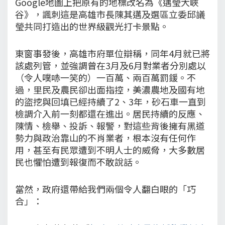
Google地圖上把原有的地標改名為《邁瑩大峽
谷》，諷刺這是高雄市長陳其邁及選區立委邱議
瑩共同打造出的世界級觀光打卡景點。
東窗事發後，高雄市府單位辯稱，同年4月就已將
該處列管，並強調曾在3月及6月對業者分別處以
（令人噗哧一笑的）一百萬、兩百萬罰鍰。不
過，里民及農民卻出面指控，美濃農地及國有地
的盜挖與回填已經持續了2、3年，砂石車一直到
檢調介入前一刻都還在進出。居民持續的反應、
陳情、檢舉、投訴、報警，對這些背後擁有黑道
勢力與政治靠山的不肖業者，根本沒有任何作
用，甚至有民眾遭到不明人士的威脅，大多數居
民也懼怕遭到報復而不敢說話。
當然，政府還帶給我們兩個令人翻白眼的「巧
合」：