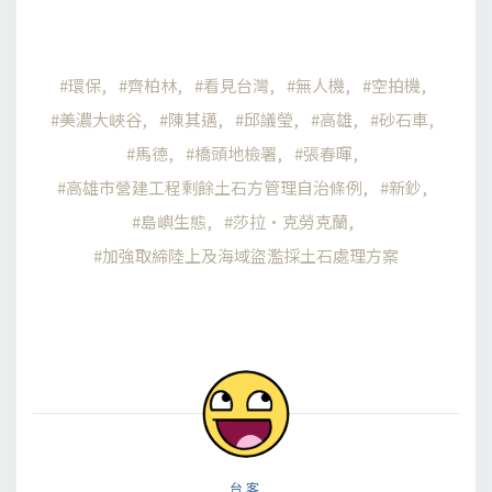
環保
齊柏林
看見台灣
無人機
空拍機
美濃大峽谷
陳其邁
邱議瑩
高雄
砂石車
馬德
橋頭地檢署
張春暉
高雄市營建工程剩餘土石方管理自治條例
新鈔
島嶼生態
莎拉·克勞克蘭
加強取締陸上及海域盜濫採土石處理方案
台客