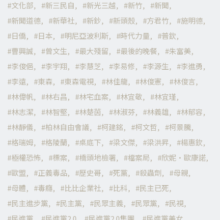
文化部
新三民自
新光三越
新竹
新聞
新聞道德
新華社
新鈔
新頭殼
方君竹
施明德
日僑
日本
明尼亞波利斯
時代力量
普欽
曹興誠
曾文生
最大殘留
最後的晚餐
朱富美
李俊俋
李宇翔
李慧芝
李易修
李源生
李進勇
李遠
東森
東森電視
林佳龍
林俊憲
林俊言
林偉帆
林右昌
林宅血案
林宜敬
林宜瑾
林志潔
林智堅
林楚茵
林淑芬
林義雄
林郁容
林靜儀
柏林自由會議
柯建銘
柯文哲
柯景騰
格瑞姆
格陵蘭
桌底下
梁文傑
梁洪昇
楊惠欽
極權恐怖
標案
橋頭地檢署
檔案局
欣妮·歐康諾
歐盟
正義毒品
歷史哥
死黨
殺蟲劑
母親
母體
毒癮
比比企業社
比科
民主已死
民主進步黨
民主黨
民眾主義
民眾黨
民視
民進黨
民進黨2.0
民進黨2.0集團
民進黨美女