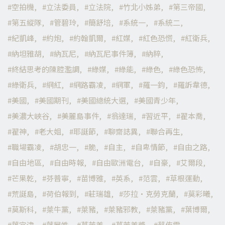
空拍機
立法委員
立法院
竹北小姊弟
第三帝國
第五縱隊
管碧玲
簡舒培
系統一
系統二
紀凱峰
約炮
約翰凱爾
紅媒
紅色恐慌
紅衛兵
納坦雅胡
納瓦尼
納瓦尼事件簿
納粹
終結思考的陳腔濫調
綠媒
綠能
綠色
綠色恐怖
綠衛兵
網紅
網路霸凌
網軍
羅一鈞
羅訴韋德
美國
美國期刊
美國總統大選
美國青少年
美濃大峽谷
美麗島事件
翁達瑞
習近平
翟本喬
翟神
老大姐
耶誕節
聊齋誌異
聯合再生
職場霸凌
胡忠一
脆
自主
自卑情節
自由之路
自由地區
自由時報
自由歐洲電台
自豪
艾爾段
芒果乾
芬普寧
苗博雅
英系
范雲
草根運動
荒誕島
荷伯報到
莊瑞雄
莎拉·克勞克蘭
莫彩曦
莫斯科
萊牛黨
萊豬
萊豬邪教
萊豬黨
葉博爾
葉宜津
葉展皓
葛萊美
葛萊美獎
蔡侑霖