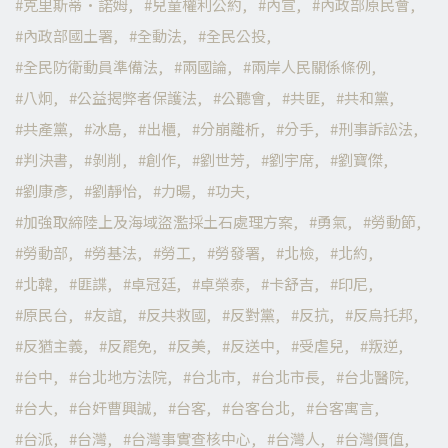
克里斯蒂·諾姆
兒童權利公約
內宣
內政部原民會
內政部國土署
全動法
全民公投
全民防衛動員準備法
兩國論
兩岸人民關係條例
八炯
公益揭弊者保護法
公聽會
共匪
共和黨
共產黨
冰島
出櫃
分崩離析
分手
刑事訴訟法
判決書
剝削
創作
劉世芳
劉宇席
劉寶傑
劉康彥
劉靜怡
力暘
功夫
加強取締陸上及海域盜濫採土石處理方案
勇氣
勞動節
勞動部
勞基法
勞工
勞發署
北檢
北約
北韓
匪諜
卓冠廷
卓榮泰
卡舒吉
印尼
原民台
友誼
反共救國
反對黨
反抗
反烏托邦
反猶主義
反罷免
反美
反送中
受虐兒
叛逆
台中
台北地方法院
台北市
台北市長
台北醫院
台大
台奸曹興誠
台客
台客台北
台客寓言
台派
台灣
台灣事實查核中心
台灣人
台灣價值