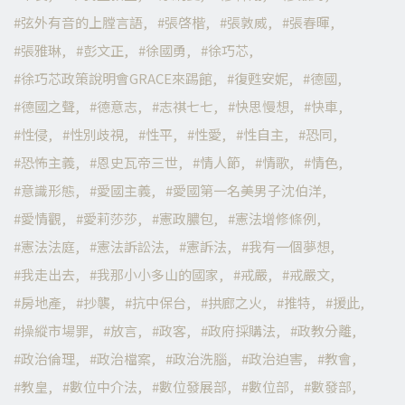
弦外有音的上膛言語
張啓楷
張敦威
張春暉
張雅琳
彭文正
徐國勇
徐巧芯
徐巧芯政策說明會GRACE來踢館
復甦安妮
德國
德國之聲
德意志
志祺七七
快思慢想
快車
性侵
性別歧視
性平
性愛
性自主
恐同
恐怖主義
恩史瓦帝三世
情人節
情歌
情色
意識形態
愛國主義
愛國第一名美男子沈伯洋
愛情觀
愛莉莎莎
憲政膿包
憲法增修條例
憲法法庭
憲法訴訟法
憲訴法
我有一個夢想
我走出去
我那小小多山的國家
戒嚴
戒嚴文
房地產
抄襲
抗中保台
拱廊之火
推特
援此
操縱市場罪
放言
政客
政府採購法
政教分離
政治倫理
政治檔案
政治洗腦
政治迫害
教會
教皇
數位中介法
數位發展部
數位部
數發部