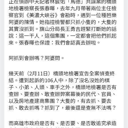
正在偵辦中天記者林宸佑「馬德」共諜案的橋頭
地檢署檢察長張春暉，去年九月帶著兩位主任檢
察官到《美濃大峽谷》會勘時，遇到一位種芭樂
阿婆的陳情。她指控檢警都只抓小隻的，大隻的
其實沒抓到。旗山分局長王勇吉趕緊打斷她的話
說：這一干人，這個集團，一定都會把他們抓起
來。張春暉也保證：我們會認真去辦啦。
阿抓到會辦嗎？阿婆問。
幾天前（2月11日）橋頭地檢署宣告全案偵查終
結。遭到起訴的106人中，除了沒名沒姓的棋
子、小弟、人頭、車手之外，橋頭地檢署是否有
查辦、要查辦、敢查辦弊案幕後的民代、官員、
以及房地產建商集團？大隻的，有去抓、要去
抓、敢去抓嗎？抓到了，最後還是查無不法嗎？
而高雄市政府是否有、是否要、是否敢追究承造