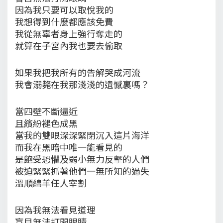
因為我只要可以取悅我的
我想得到什麼都應該免費
我從無辜者身上強行奪走的
就算在子宮內我也要去偷取
如果我把我所有的告解哭成河流
我會溺斃在我那淺淺的遺憾裏嗎？
當四壁不斷逼近
且繽紛褪色成黑
當我的雙眼深深緊閉沉入這片海洋
而我在黑暗中唯一能看見的
是飽受恐懼及弱小無力反擊的人們
被迫緊緊抓著他們一無所知的過失
溫順綿羊任人宰割
因為我無法看見道理
盲目無法打開眼睛