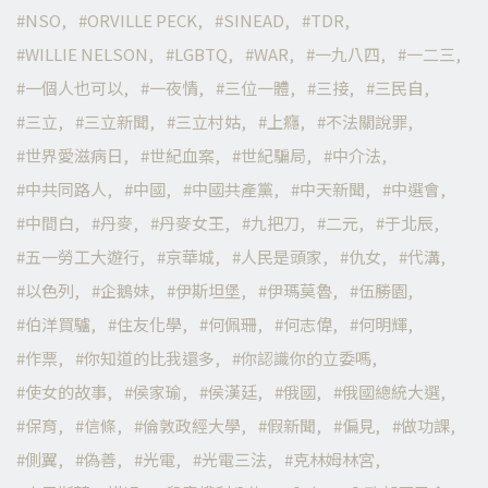
NSO
ORVILLE PECK
SINEAD
TDR
WILLIE NELSON
LGBTQ
WAR
一九八四
一二三
一個人也可以
一夜情
三位一體
三接
三民自
三立
三立新聞
三立村姑
上癮
不法關說罪
世界愛滋病日
世紀血案
世紀騙局
中介法
中共同路人
中國
中國共產黨
中天新聞
中選會
中間白
丹麥
丹麥女王
九把刀
二元
于北辰
五一勞工大遊行
京華城
人民是頭家
仇女
代溝
以色列
企鵝妹
伊斯坦堡
伊瑪莫魯
伍勝園
伯洋買驢
住友化學
何佩珊
何志偉
何明輝
作票
你知道的比我還多
你認識你的立委嗎
使女的故事
侯家瑜
侯漢廷
俄國
俄國總統大選
保育
信條
倫敦政經大學
假新聞
偏見
做功課
側翼
偽善
光電
光電三法
克林姆林宮