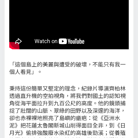
「這個島上的美麗與遭受的破壞，不能只有我一
個人看見」。
秉持這份簡單又堅定的理念，紀錄片導演齊柏林
透過直升機的空拍視角，將我們對國土的認知視
角從海平面拉升到九百公尺的高度。他的鏡頭捕
捉了壯闊的山脈、翠綠的田野以及深邃的海洋，
卻也赤裸裸地照亮了島嶼的瘡疤：從《亞洲水
泥》把花蓮太魯閣新城山削得面目全非，到《日
月光》偷排強酸廢水染紅的高雄後勁溪；從養殖