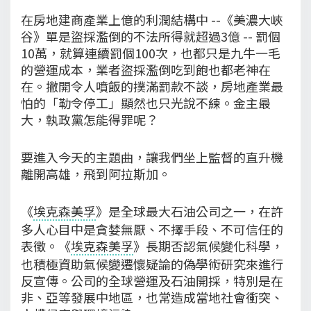
在房地建商產業上億的利潤結構中 --《美濃大峽
谷》單是盜採濫倒的不法所得就超過3億 -- 罰個
10萬，就算連續罰個100次，也都只是九牛一毛
的營運成本，業者盜採濫倒吃到飽也都老神在
在。撇開令人噴飯的撲滿罰款不談，房地產業最
怕的「勒令停工」顯然也只光說不練。金主最
大，執政黨怎能得罪呢？
要進入今天的主題曲，讓我們坐上監督的直升機
離開高雄，飛到阿拉斯加。
《
埃克森美孚
》是全球最大石油公司之一，在許
多人心目中是貪婪無厭、不擇手段、不可信任的
表徵。《
埃克森美孚
》長期否認氣候變化科學，
也積極資助氣候變遷懷疑論的偽學術研究來進行
反宣傳。公司的全球營運及石油開採，特別是在
非、亞等發展中地區，也常造成當地社會衝突、