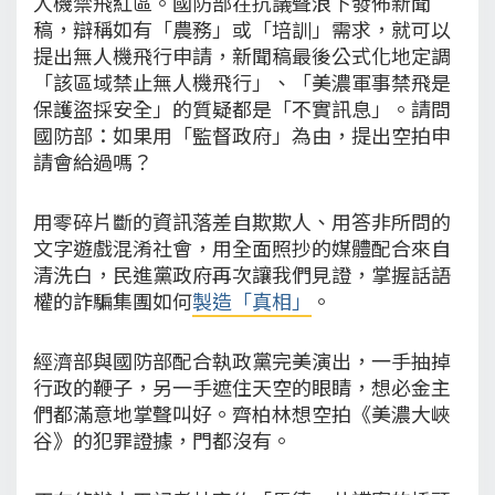
人機禁飛紅區。國防部在抗議聲浪下發佈新聞
稿，辯稱如有「農務」或「培訓」需求，就可以
提出無人機飛行申請，新聞稿最後公式化地定調
「該區域禁止無人機飛行」、「美濃軍事禁飛是
保護盜採安全」的質疑都是「不實訊息」。請問
國防部：如果用「監督政府」為由，提出空拍申
請會給過嗎？
用零碎片斷的資訊落差自欺欺人、用答非所問的
文字遊戲混淆社會，用全面照抄的媒體配合來自
清洗白，民進黨政府再次讓我們見證，掌握話語
權的詐騙集團如何
製造「真相」
。
經濟部與國防部配合執政黨完美演出，一手抽掉
行政的鞭子，另一手遮住天空的眼睛，想必金主
們都滿意地掌聲叫好。齊柏林想空拍《美濃大峽
谷》的犯罪證據，門都沒有。