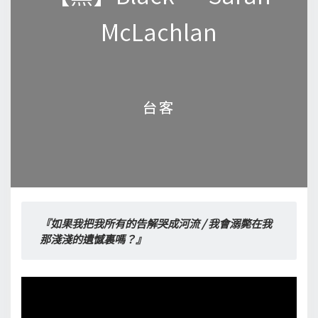
McLachlan
McLachlan
台客
台客
『如果我把我所有的告解哭成河流 / 我會溺斃在我
那淺淺的遺憾裏嗎？』