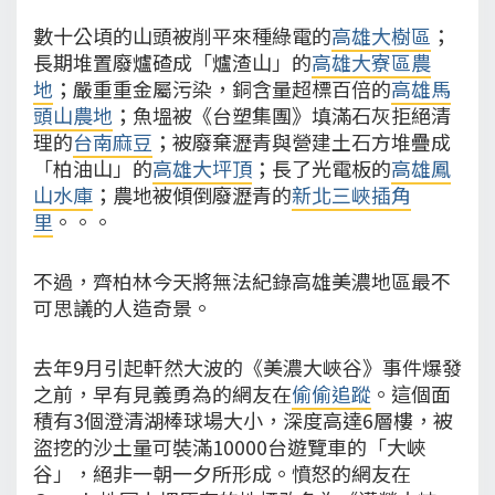
數十公頃的山頭被削平來種綠電的
高雄大樹區
；
長期堆置廢爐碴成「爐渣山」的
高雄大寮區農
地
；嚴重重金屬污染，銅含量超標百倍的
高雄馬
頭山農地
；魚塭被《台塑集團》填滿石灰拒絕清
理的
台南麻豆
；被廢棄瀝青與營建土石方堆疊成
「柏油山」的
高雄大坪頂
；長了光電板的
高雄鳳
山水庫
；農地被傾倒廢瀝青的
新北三峽插角
里
。。。
不過，齊柏林今天將無法紀錄高雄美濃地區最不
可思議的人造奇景。
去年9月引起軒然大波的《美濃大峽谷》事件爆發
之前，早有見義勇為的網友在
偷偷追蹤
。這個面
積有3個澄清湖棒球場大小，深度高達6層樓，被
盜挖的沙土量可裝滿10000台遊覽車的「大峽
谷」，絕非一朝一夕所形成。憤怒的網友在