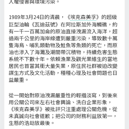
人權侵害與環境污染。
1989年3月24日的清晨，《
埃克森美孚
》的超級
巨型油輪《瓦迪茲號》在阿拉斯加外海觸礁，約
有一千一百萬加侖的原油直接洩漏流入海洋，超
過兩千公里的海岸線遭到嚴重污染，導致數十萬
隻海鳥、哺乳類動物及鮭魚等魚類的死亡，而原
油也滲入了海灘及潮間帶沉積物，持續危害生態
系統不下數十年。依賴漁業及觀光業維生的當地
居民也首當其衝大量失業，原住民社群被迫改變
謀生方式及文化活動，種種心理及社會問題也日
益嚴重。
從一開始對原油洩漏嚴重性的輕描淡寫，到後來
用公關公司來左右社會輿論、洗白企業形象，
《埃克森美孚》被批評只注重處理公關危機，從
未真誠向社會道歉；把公司的財務利益放第一，
生態的浩劫放最後。