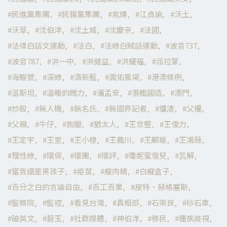
民進黨集團
民鏡黨集團
氣爆
江貞諭
沃土
沃草
沈伯洋
沈土城
沈慶京
法國
法律白話文運動
法白
法綠白賊話運動
波音737
波音787
洪一中
洪健益
洪耀福
派拉蒙
海鯤號
深綠
清新藍
渢佑風場
港澳條例
溫斯坦
溫暖的魄力
潘孟安
潛艦國造
澳門
炒股
無人機
無名氏
無國界記者
爐渣
父權
父親
牛仔
狗腿
猶太人
王世堅
王俊力
王定宇
王室
王小棣
王義川
王顯瑜
王鴻薇
理性綠
環保
環團
環評
瓊妮蜜雪兒
瓦解
當我還是男孩子
疫苗
瘦肉精
白癡盒子
百分之白的言論自由
百工百業
皮特·赫格塞斯
監察院
監控
看見台灣
真相部
石崇良
砂石車
破英文
碧玉
社群媒體
神伯洋
移民
種族歧視