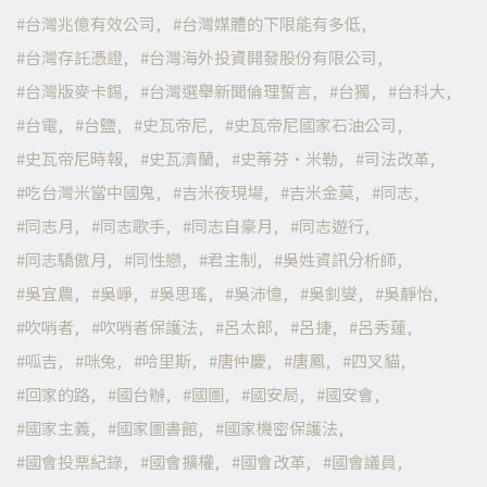
台灣兆億有效公司
台灣媒體的下限能有多低
台灣存託憑證
台灣海外投資開發股份有限公司
台灣版麥卡錫
台灣選舉新聞倫理誓言
台獨
台科大
台電
台鹽
史瓦帝尼
史瓦帝尼國家石油公司
史瓦帝尼時報
史瓦濟蘭
史蒂芬·米勒
司法改革
吃台灣米當中國鬼
吉米夜現場
吉米金莫
同志
同志月
同志歌手
同志自豪月
同志遊行
同志驕傲月
同性戀
君主制
吳姓資訊分析師
吳宜農
吳崢
吳思瑤
吳沛憶
吳釗燮
吳靜怡
吹哨者
吹哨者保護法
呂太郎
呂捷
呂秀蓮
呱吉
咪兔
哈里斯
唐仲慶
唐鳳
四叉貓
回家的路
國台辦
國圖
國安局
國安會
國家主義
國家圖書館
國家機密保護法
國會投票紀錄
國會擴權
國會改革
國會議員