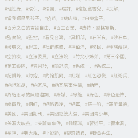
理性綠
環保
環團
環評
瓊妮蜜雪兒
瓦解
當我還是男孩子
疫苗
瘦肉精
白癡盒子
百分之白的言論自由
百工百業
皮特·赫格塞斯
監察院
監控
看見台灣
真相部
石崇良
砂石車
破英文
碧玉
社群媒體
神伯洋
移民
種族歧視
空拍機
立法委員
立法院
竹北小姊弟
第三帝國
第五縱隊
管碧玲
簡舒培
系統一
系統二
紀凱峰
約炮
約翰凱爾
紅媒
紅色恐慌
紅衛兵
納坦雅胡
納瓦尼
納瓦尼事件簿
納粹
終結思考的陳腔濫調
綠媒
綠能
綠色
綠色恐怖
綠衛兵
網紅
網路霸凌
網軍
羅一鈞
羅訴韋德
美國
美國期刊
美國總統大選
美國青少年
美濃大峽谷
美麗島事件
翁達瑞
習近平
翟本喬
翟神
老大姐
耶誕節
聊齋誌異
聯合再生