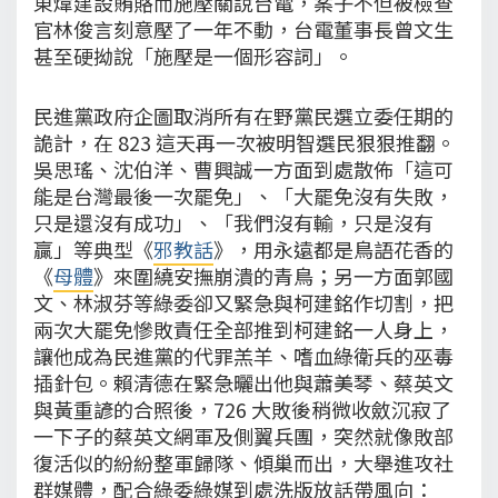
東煒建設賄賂而施壓關說台電，案子不但被檢查
官林俊言刻意壓了一年不動，台電董事長曾文生
甚至硬拗說「施壓是一個形容詞」。
民進黨政府企圖取消所有在野黨民選立委任期的
詭計，在 823 這天再一次被明智選民狠狠推翻。
吳思瑤、沈伯洋、曹興誠一方面到處散佈「這可
能是台灣最後一次罷免」、「大罷免沒有失敗，
只是還沒有成功」、「我們沒有輸，只是沒有
贏」等典型《
邪教話
》，用永遠都是鳥語花香的
《
母體
》來圍繞安撫崩潰的青鳥；另一方面郭國
文、林淑芬等綠委卻又緊急與柯建銘作切割，把
兩次大罷免慘敗責任全部推到柯建銘一人身上，
讓他成為民進黨的代罪羔羊、嗜血綠衛兵的巫毒
插針包。賴清德在緊急曬出他與蕭美琴、蔡英文
與黃重諺的合照後，726 大敗後稍微收斂沉寂了
一下子的蔡英文網軍及側翼兵團，突然就像敗部
復活似的紛紛整軍歸隊、傾巢而出，大舉進攻社
群媒體，配合綠委綠媒到處洗版放話帶風向：