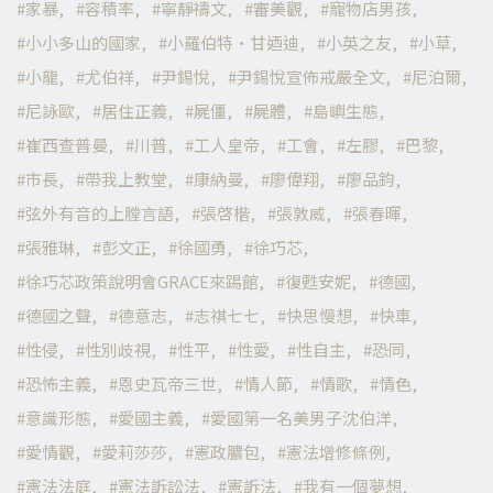
家暴
容積率
寧靜禱文
審美觀
寵物店男孩
小小多山的國家
小羅伯特·甘迺迪
小英之友
小草
小龍
尤伯祥
尹錫悅
尹錫悅宣佈戒嚴全文
尼泊爾
尼詠歐
居住正義
屍僵
屍體
島嶼生態
崔西查普曼
川普
工人皇帝
工會
左膠
巴黎
市長
帶我上教堂
康納曼
廖偉翔
廖品鈞
弦外有音的上膛言語
張啓楷
張敦威
張春暉
張雅琳
彭文正
徐國勇
徐巧芯
徐巧芯政策說明會GRACE來踢館
復甦安妮
德國
德國之聲
德意志
志祺七七
快思慢想
快車
性侵
性別歧視
性平
性愛
性自主
恐同
恐怖主義
恩史瓦帝三世
情人節
情歌
情色
意識形態
愛國主義
愛國第一名美男子沈伯洋
愛情觀
愛莉莎莎
憲政膿包
憲法增修條例
憲法法庭
憲法訴訟法
憲訴法
我有一個夢想