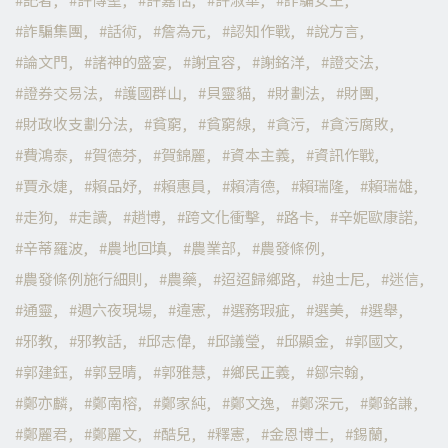
詐騙集團
話術
詹為元
認知作戰
說方言
論文門
諸神的盛宴
謝宜容
謝銘洋
證交法
證券交易法
護國群山
貝靈貓
財劃法
財團
財政收支劃分法
貧窮
貧窮線
貪污
貪污腐敗
費鴻泰
賀德芬
賀錦麗
資本主義
資訊作戰
賈永婕
賴品妤
賴惠員
賴清德
賴瑞隆
賴瑞雄
走狗
走讀
趙博
跨文化衝擊
路卡
辛妮歐康諾
辛蒂羅波
農地回填
農業部
農發條例
農發條例施行細則
農藥
迢迢歸鄉路
迪士尼
迷信
通靈
週六夜現場
違憲
選務瑕疵
選美
選舉
邪教
邪教話
邱志偉
邱議瑩
邱顯金
郭國文
郭建鈺
郭昱晴
郭雅慧
鄉民正義
鄒宗翰
鄭亦麟
鄭南榕
鄭家純
鄭文逸
鄭深元
鄭銘謙
鄭麗君
鄭麗文
酷兒
釋憲
金恩博士
錫蘭