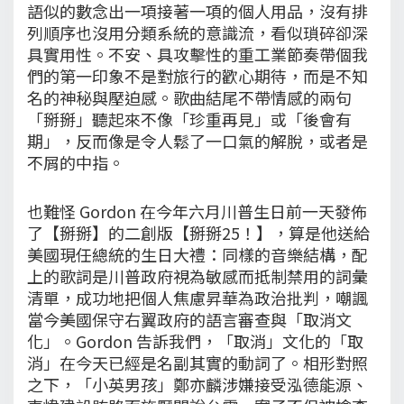
語似的數念出一項接著一項的個人用品，沒有排
列順序也沒用分類系統的意識流，看似瑣碎卻深
具實用性。不安、具攻擊性的重工業節奏帶個我
們的第一印象不是對旅行的歡心期待，而是不知
名的神秘與壓迫感。歌曲結尾不帶情感的兩句
「掰掰」聽起來不像「珍重再見」或「後會有
期」，反而像是令人鬆了一口氣的解脫，或者是
不屑的中指。
也難怪 Gordon 在今年六月川普生日前一天發佈
了【掰掰】的二創版【掰掰25！】，算是他送給
美國現任總統的生日大禮：同樣的音樂結構，配
上的歌詞是川普政府視為敏感而抵制禁用的詞彙
清單，成功地把個人焦慮昇華為政治批判，嘲諷
當今美國保守右翼政府的語言審查與「取消文
化」。Gordon 告訴我們，「取消」文化的「取
消」在今天已經是名副其實的動詞了。相形對照
之下，「小英男孩」鄭亦麟涉嫌接受泓德能源、