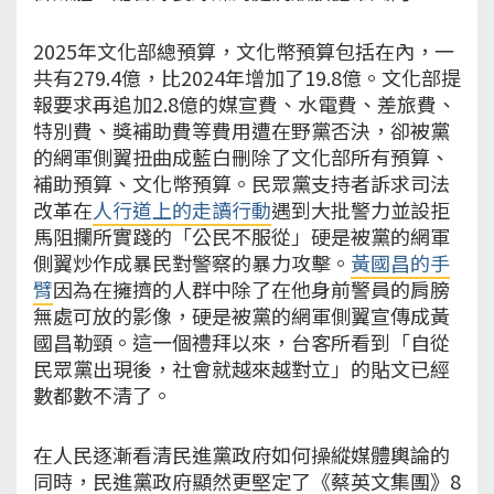
2025年文化部總預算，文化幣預算包括在內，一
共有279.4億，比2024年增加了19.8億。文化部提
報要求再追加2.8億的媒宣費、水電費、差旅費、
特別費、獎補助費等費用遭在野黨否決，卻被黨
的網軍側翼扭曲成藍白刪除了文化部所有預算、
補助預算、文化幣預算。民眾黨支持者訴求司法
改革在
人行道上的走讀行動
遇到大批警力並設拒
馬阻攔所實踐的「公民不服從」硬是被黨的網軍
側翼炒作成暴民對警察的暴力攻擊。
黃國昌的手
臂
因為在擁擠的人群中除了在他身前警員的肩膀
無處可放的影像，硬是被黨的網軍側翼宣傳成黃
國昌勒頸。這一個禮拜以來，台客所看到「自從
民眾黨出現後，社會就越來越對立」的貼文已經
數都數不清了。
在人民逐漸看清民進黨政府如何操縱媒體輿論的
同時，民進黨政府顯然更堅定了《蔡英文集團》8