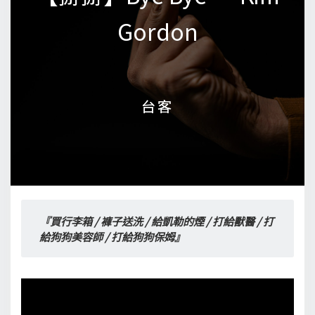
Gordon
Gordon
台客
台客
『買行李箱 / 褲子送洗 / 給凱勒的煙 / 打給獸醫 / 打
給狗狗美容師 / 打給狗狗保姆』