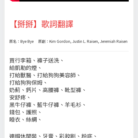
【掰掰】歌詞翻譯
原名：Bye Bye 原創：Kim Gordon, Justin L. Raisen, Jeremiah Raisen
買行李箱、褲子送洗、
給凱勒的煙、
打給獸醫、打給狗狗美容師、
打給狗狗保姆、
奶薊、鈣片、高腰褲、靴型褲、
安舒疼、
黑牛仔褲、藍牛仔褲、羊毛衫、
錢包、護照、
睡衣、絲綢、
連帽休閒裝、牙膏、彩妝刷、粉底、