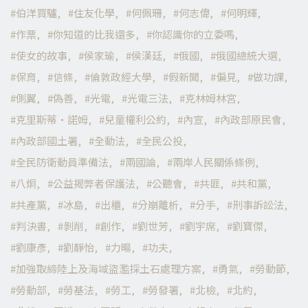
伯洋買驢
住友化學
何佩珊
何志偉
何明輝
作票
你知道的比我還多
你認識你的立委嗎
使女的故事
侯家瑜
侯漢廷
俄國
俄國總統大選
保育
信條
倫敦政經大學
假新聞
偏見
做功課
側翼
偽善
光電
光電三法
克林姆林宮
克里斯蒂·諾姆
兒童權利公約
內宣
內政部原民會
內政部國土署
全動法
全民公投
全民防衛動員準備法
兩國論
兩岸人民關係條例
八炯
公益揭弊者保護法
公聽會
共匪
共和黨
共產黨
冰島
出櫃
分崩離析
分手
刑事訴訟法
判決書
剝削
創作
劉世芳
劉宇席
劉寶傑
劉康彥
劉靜怡
力暘
功夫
加強取締陸上及海域盜濫採土石處理方案
勇氣
勞動節
勞動部
勞基法
勞工
勞發署
北檢
北約