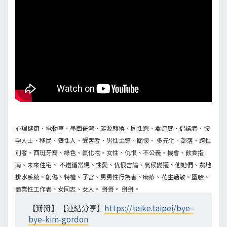
心理健康、電動車、墨西哥灣、能源轉換、同性戀、禽流感、倡議者、懷
孕人士、移民、雙性人、受害者、男性主導、關懷、 多元化、部落、跨性
別者、西班牙裔、綠色、氟化物、女性、仇恨、不公義、機會、飲食指
南、未來住宅、 不遵循常規、性愛、仇恨言論、氣候變遷、他她們、農地
排水系統、創傷、特權、子宮、男男性行為者、麻疹、花生過敏、墮胎、
商業性工作者、女同志、女人。 掰掰。 掰掰。
【掰掰】【連結分享】
https://taike.taipei/bye-
bye-kim-gordon