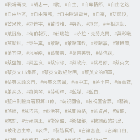
職場霸凌
胡忠一
脆
自主
自卑情節
自由之路
自由地區
自由時報
自由歐洲電台
自豪
艾爾段
芒果乾
芬普寧
苗博雅
英系
范雲
草根運動
荒誕島
荷伯報到
莊瑞雄
莎拉·克勞克蘭
莫彩曦
莫斯科
萊牛黨
萊豬
萊豬邪教
萊豬黨
葉博爾
葉宜津
葉展皓
葛萊美
葛萊美獎
蔡侑霖
蔡壁如
蔡孟良
蔡宗珍
蔡政府
蔡易餘
蔡英文
蔡英文1.5集團
蔡英文政經財團
蔡英文的網軍
蔡英文論文門
蔡英文集團
蔣中正
蔣季容
蔣萬安
蕭奕弘
蕭美琴
薛朝輝
藍媒
藍白
藍白刪體育署預算11億
藐視國會
藐視國會罪
藝術
藻礁
蘇巧慧
蘇治芬
蘇珊薇格
蘇貞昌
蜜餞
蟾蜍
街頭霸王
衛家盟
衛福部
被攔截的訊息
被秘密主宰
裴偉
製造真相
言論審查
言論自由
記者
許傳聖
許嘉恬
許淑華
詐騙女王