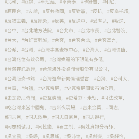
北韓
匪諜
卓冠廷
卓榮泰
卡舒吉
印尼
原民台
友誼
反共救國
反對黨
反抗
反烏托邦
反猶主義
反罷免
反美
反送中
受虐兒
叛逆
台中
台北地方法院
台北市
台北市長
台北醫院
台大
台奸曹興誠
台客
台客台北
台客寓言
台派
台灣
台灣事實查核中心
台灣人
台灣價值
台灣兆億有效公司
台灣媒體的下限能有多低
台灣存託憑證
台灣海外投資開發股份有限公司
台灣版麥卡錫
台灣選舉新聞倫理誓言
台獨
台科大
台電
台鹽
史瓦帝尼
史瓦帝尼國家石油公司
史瓦帝尼時報
史瓦濟蘭
史蒂芬·米勒
司法改革
吃台灣米當中國鬼
吉米夜現場
吉米金莫
同志
同志月
同志歌手
同志自豪月
同志遊行
同志驕傲月
同性戀
君主制
吳姓資訊分析師
吳宜農
吳崢
吳思瑤
吳沛憶
吳釗燮
吳靜怡