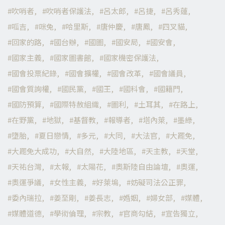
吹哨者
吹哨者保護法
呂太郎
呂捷
呂秀蓮
呱吉
咪兔
哈里斯
唐仲慶
唐鳳
四叉貓
回家的路
國台辦
國圖
國安局
國安會
國家主義
國家圖書館
國家機密保護法
國會投票紀錄
國會擴權
國會改革
國會議員
國會質詢權
國民黨
國王
國科會
國籍門
國防預算
國際特赦組織
圖利
土耳其
在路上
在野黨
地獄
基督教
報導者
塔內萊
墨綠
墮胎
夏日戀情
多元
大同
大法官
大罷免
大罷免大成功
大自然
大陸地區
天主教
天堂
天祐台灣
太報
太陽花
奧斯陸自由論壇
奧運
奧運爭議
女性主義
好萊塢
妨礙司法公正罪
委內瑞拉
姜至剛
姜長志
婚姻
婦女部
媒體
媒體道德
學術倫理
宗教
官商勾結
宣告獨立