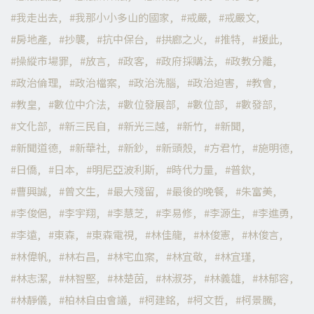
我走出去
我那小小多山的國家
戒嚴
戒嚴文
房地產
抄襲
抗中保台
拱廊之火
推特
援此
操縱市場罪
放言
政客
政府採購法
政教分離
政治倫理
政治檔案
政治洗腦
政治迫害
教會
教皇
數位中介法
數位發展部
數位部
數發部
文化部
新三民自
新光三越
新竹
新聞
新聞道德
新華社
新鈔
新頭殼
方君竹
施明德
日僑
日本
明尼亞波利斯
時代力量
普欽
曹興誠
曾文生
最大殘留
最後的晚餐
朱富美
李俊俋
李宇翔
李慧芝
李易修
李源生
李進勇
李遠
東森
東森電視
林佳龍
林俊憲
林俊言
林偉帆
林右昌
林宅血案
林宜敬
林宜瑾
林志潔
林智堅
林楚茵
林淑芬
林義雄
林郁容
林靜儀
柏林自由會議
柯建銘
柯文哲
柯景騰