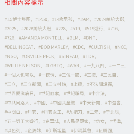
相關內容標示
1.5博士集團
1450
14歲男孩
1984
2024總統大選
2025
2028總統大選
228
519
519遊行
716
726
AMANDA MONTELL
BLM
BNT
BELLINGCAT
BOB MARLEY
CDC
CULTISH
NCC
NSO
ORVILLE PECK
SINEAD
TDR
WILLIE NELSON
LGBTQ
WAR
一九八四
一二三
一個人也可以
一夜情
三位一體
三接
三民自
三立
三立新聞
三立村姑
上癮
不法關說罪
世界愛滋病日
世紀血案
世紀騙局
中介法
中共同路人
中國
中國共產黨
中天新聞
中選會
中間白
丹麥
丹麥女王
九把刀
二元
于北辰
五一勞工大遊行
京華城
人民是頭家
仇女
代溝
以色列
企鵝妹
伊斯坦堡
伊瑪莫魯
伍勝園