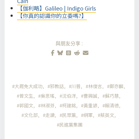
Cain
【伽利略】Galileo | Indigo Girls
【你真的認識你的立委嗎?】
與朋友分享:
大罷免大成功
邪教話
川普
林俊言
鄭亦麟
曾文生
吳思瑤
沈伯洋
曹興誠
蘇巧慧
郭國文
林淑芬
柯建銘
黃重諺
賴清德
文化部
走讀
民眾黨
網軍
蔡英文
民進黨集團