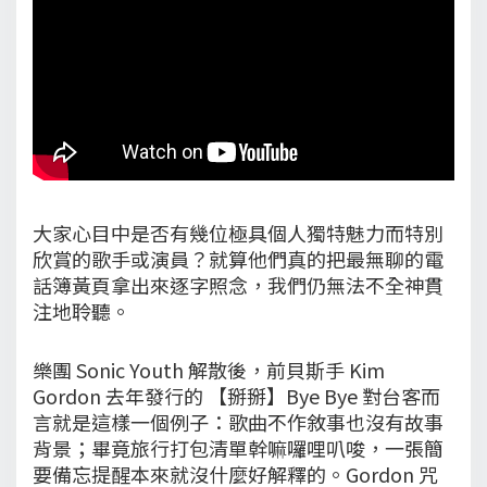
大家心目中是否有幾位極具個人獨特魅力而特別
欣賞的歌手或演員？就算他們真的把最無聊的電
話簿黃頁拿出來逐字照念，我們仍無法不全神貫
注地聆聽。
樂團 Sonic Youth 解散後，前貝斯手 Kim
Gordon 去年發行的 【掰掰】Bye Bye 對台客而
言就是這樣一個例子：歌曲不作敘事也沒有故事
背景；畢竟旅行打包清單幹嘛囉哩叭唆，一張簡
要備忘提醒本來就沒什麼好解釋的。Gordon 咒