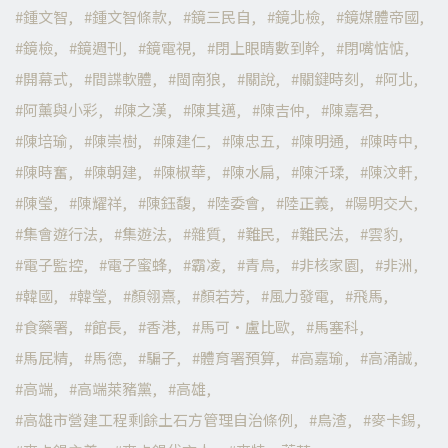
鍾文智
鍾文智條款
鏡三民自
鏡北檢
鏡媒體帝國
鏡檢
鏡週刊
鏡電視
閉上眼睛數到幹
閉嘴惦惦
開幕式
間諜軟體
閩南狼
關說
關鍵時刻
阿北
阿薰與小彩
陳之漢
陳其邁
陳吉仲
陳嘉君
陳培瑜
陳崇樹
陳建仁
陳忠五
陳明通
陳時中
陳時奮
陳朝建
陳椒華
陳水扁
陳汘瑈
陳汶軒
陳瑩
陳耀祥
陳鈺馥
陸委會
陸正義
陽明交大
集會遊行法
集遊法
雜質
難民
難民法
雲豹
電子監控
電子蜜蜂
霸凌
青鳥
非核家園
非洲
韓國
韓瑩
顏翎熹
顏若芳
風力發電
飛馬
食藥署
館長
香港
馬可·盧比歐
馬塞科
馬屁精
馬德
騙子
體育署預算
高嘉瑜
高涌誠
高端
高端萊豬黨
高雄
高雄市營建工程剩餘土石方管理自治條例
鳥渣
麥卡錫