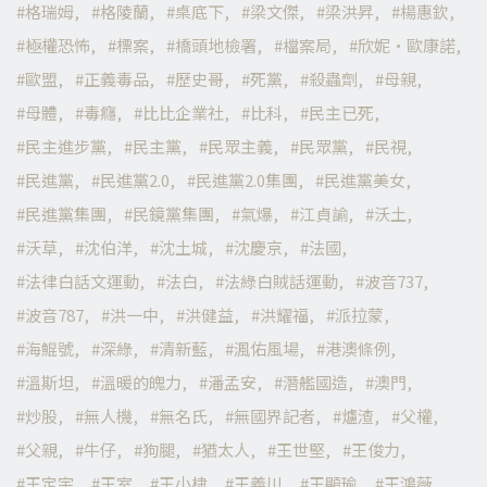
格瑞姆
格陵蘭
桌底下
梁文傑
梁洪昇
楊惠欽
極權恐怖
標案
橋頭地檢署
檔案局
欣妮·歐康諾
歐盟
正義毒品
歷史哥
死黨
殺蟲劑
母親
母體
毒癮
比比企業社
比科
民主已死
民主進步黨
民主黨
民眾主義
民眾黨
民視
民進黨
民進黨2.0
民進黨2.0集團
民進黨美女
民進黨集團
民鏡黨集團
氣爆
江貞諭
沃土
沃草
沈伯洋
沈土城
沈慶京
法國
法律白話文運動
法白
法綠白賊話運動
波音737
波音787
洪一中
洪健益
洪耀福
派拉蒙
海鯤號
深綠
清新藍
渢佑風場
港澳條例
溫斯坦
溫暖的魄力
潘孟安
潛艦國造
澳門
炒股
無人機
無名氏
無國界記者
爐渣
父權
父親
牛仔
狗腿
猶太人
王世堅
王俊力
王定宇
王室
王小棣
王義川
王顯瑜
王鴻薇