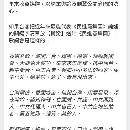
年來收買媒體，以網軍輿論及側翼公關治國的決
心。
如果台客把近年來最能代表《民進黨集團》論述
的關鍵字清單放【掰掰】送給《民進黨集團》，
歌詞會是這樣的：
毀憲亂政、滅國亡台、釋憲、違憲、類解散國
會、大罷免大成功、來來來怎麼樣、抗中保台、
親中愛台、百工百業、我那小小多山的國家、民
主已死、綠茶婊、急了、青鳥飛出來、
台灣價值、愛國疫苗、信賴台灣、用愛發電、深
夜呻吟、認知作戰、亡國感、共諜、中共同路
人、中共代理人、中共自己人、中共在地協助
者、第五縱隊、雜質、其餘人、
選務瑕疵、換票、查無不法、口誤、誤植、說