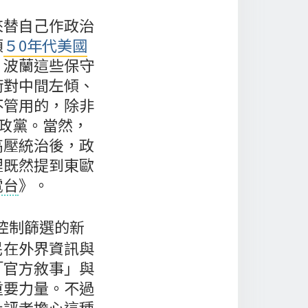
來替自己作政治
類
５0年代美國
、波蘭這些保守
術對中間左傾、
不管用的，除非
粹政黨。當然，
高壓統治後，政
裡既然提到東歐
電台
》。
權控制篩選的新
民在外界資訊與
「官方敘事」與
重要力量。不過
批評者擔心這種