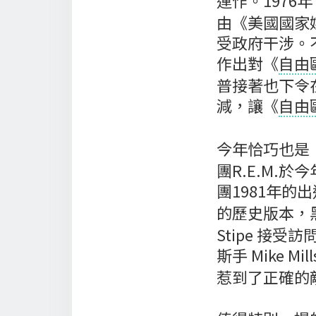
運作。1976年
由《美國國家
受政府干涉。
作出對《
自由
普接著也下令
減，讓《
自由
今年恰巧也是
團R.E.M
團1981年的
的歷史版本，
Stipe 接
斯手 Mike Mi
惹到了正確的