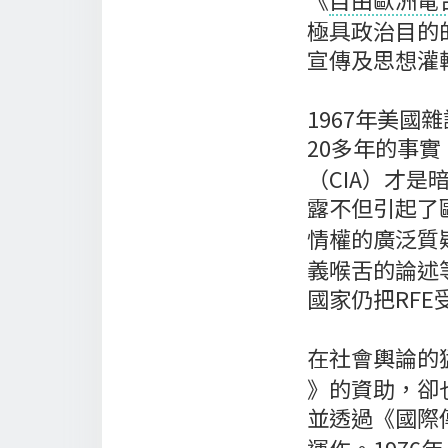
極具政治目的
宣傳及思想灌
1967年美國
20多年的事實
（CIA）才
露不但引起了
情權的廣泛質
義喉舌的論述
國家仍把RF
在社會輿論的
》的資助，卻
並透過《國際傳