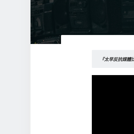
『太早反抗媒體比