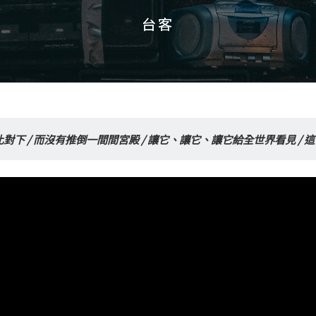
台客
台客
對下 / 而沒有推倒一間間宮殿 / 讓它、讓它、讓它給全世界看見 / 