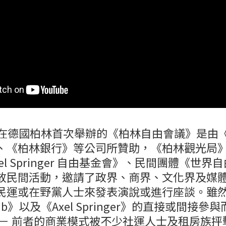
在德國柏林首次舉辦的《柏林自由會議》是由《A
《柏林銀行》等公司所贊助，《柏林觀光局》（V
《Axel Springer 自由基金會》、民間團體《世
放民間活動，邀請了政界、商界、文化界及媒
民運或在野黨人士來發表演說或進行座談。雖
nb》以及《Axel Springer》的直接或間接
－－ 前者的商業模式被不少社運人士及租房族抨