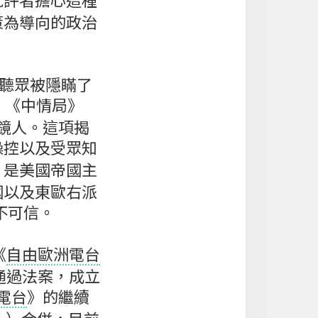
策為導向的政治
美聽眾被隱瞞了
，《中情局》
鏡人。這項揭
操控以及受眾知
》是美國帝國主
國以及東歐右派
不可信。
《
自由歐洲電台
通過法案，成立
電台
》的繼續