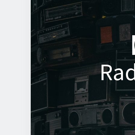
Rad
Rad