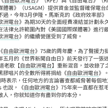
《
自由歐洲電台
》（RFE）與《自由電台》（
媒體署》（USAGM）提供資金並監督確保電台
不過，今年3月伊隆·馬斯克的《政府效率部》（
歐洲電台
》為期30天的全面經費凍結並計劃永
在法律允許範圍內對《美國國際媒體署》進行
歐洲電台
》的繼續營運受到了威脅。
《
自由歐洲電台
》75歲的周年慶，為了聲援力
.於今年五月的《世界新聞自由日》前天發行了一張
出道老歌【
自由歐洲電台
】重新混音，並收錄了
黑膠唱片的全數所得將捐給《
自由歐洲電台
》。
受訪問時表示，任何地方的言論審查都威脅著每個
lls 也說，《
自由歐洲電台
》75年來一直都在惹
敵人，你就知道你有盡到你的本分。