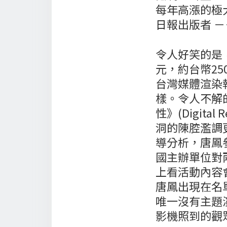
每年高漲的極
日報出版者 
令人好笑的是
元，約台幣25
台灣媒體渲染
樣。令人不解
性》(Digita
洞的陳腔濫調
導分析，唐鳳
國主辦單位對
上看活動內容
唐鳳出現在名
唯一沒有主題
影機照到的觀