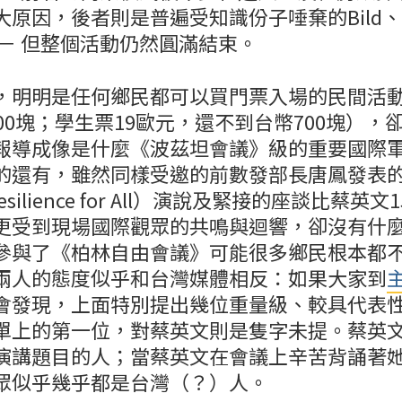
大原因，後者則是普遍受知識份子唾棄的Bild、
－－ 但整個活動仍然圓滿結束。
，明明是任何鄉民都可以買門票入場的民間活動
00塊；學生票19歐元，還不到台幣700塊），
報導成像是什麼《波茲坦會議》級的重要國際
的還有，雖然同樣受邀的前數發部長唐鳳發表
l Resilience for All）演說及緊接的座談比蔡
更受到現場國際觀眾的共鳴與迴響，卻沒有什
參與了《柏林自由會議》可能很多鄉民根本都
兩人的態度似乎和台灣媒體相反：如果大家到
會發現，上面特別提出幾位重量級、較具代表
單上的第一位，對蔡英文則是隻字未提。蔡英
演講題目的人；當蔡英文在會議上辛苦背誦著
眾似乎幾乎都是台灣（？）人。