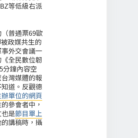
BZ等低級右派
（普通票69歐
卻被政媒共生的
軍事外交會議一
的《全民數位韌
英文15分鐘內容空
麼台灣媒體的報
不知道。反觀德
主辦單位的網頁
性的參會者中，
文也是
節目單上
她的講稿時，攝