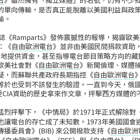
的單向傳輸，是否真正能脫離以美國利益與政
輸。
雜誌《Ramparts》發佈震撼性的報導，揭露歐
：《
自由歐洲電台
》並非由美國民間捐款資助
是暗地提供資金，甚至指導電台節目策略方向的藏
歐美社會對《
自由歐洲電台
》新聞倫理、媒體
疑，而蘇聯共產政府長期指控《
自由歐洲電台
等於也受到不該發生的驗證。一直到今天，俄
E受CIA資助的歷史拿來作文章，抨擊西方媒體的
猛烈抨擊下，《中情局》於1971年正式解除對
也讓電台的存亡成了未知數。1973年美國國會
播委員會》(BIB) 來公開撥款支持《
自由歐洲