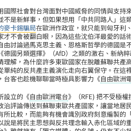
用國際社會對台灣面對中國威脅的同情與支持
並不是新鮮事，但如果想用「中共同路人」這
的麥卡錫騙局
在歐洲作政宣，就只能到匈牙利
家才不會被翻白眼，因為這些沈伯洋最愛的話
自由討論過馬克思主義、恩格斯哲學的德國是
《德國另類選擇》（AfD）之類的激右、新納
情理解，為什麼許多東歐國家在脫離蘇聯共產
從單純的反共產主義演化走向右翼保守。在這
，台客也趁機聊聊當時極具影響力《
自由歐洲
所設立的《
自由歐洲電台
》（RFE) 把不受極
政治評論傳送到蘇聯東歐共產國家，讓當地居
有所比較，而能夠有機會識別政府刻意編製的
以說是將民主思想與反共理念輸入赤化區域的
台
》雖然擁有「獨立媒體」的名號，仍有不少