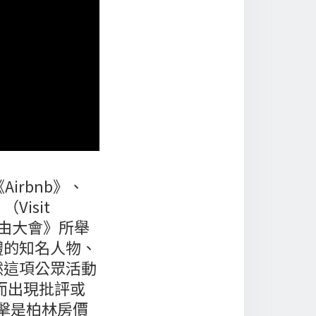
irbnb》、
isit
界自由大會》所舉
體的知名人物、
然這項公眾活動
參與而出現批評或
擊是柏林房價