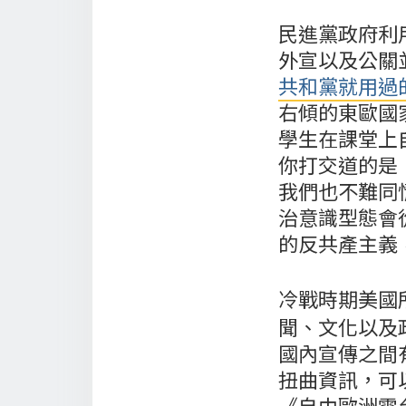
民進黨政府利
外宣以及公關
共和黨就用過
右傾的東歐國
學生在課堂上
你打交道的是
我們也不難同
治意識型態會
的反共產主義
冷戰時期美國
聞、文化以及
國內宣傳之間
扭曲資訊，可
《
自由歐洲電