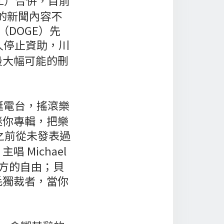
RL）合併，目前
的新聞內容不
DOGE）先
久停止資助，川
最大幅可能的刪
挺電台，搖滾樂
迷你專輯，把樂
之前從未發表過
主唱 Michael
地方的自由；貝
毛獨裁者，當你