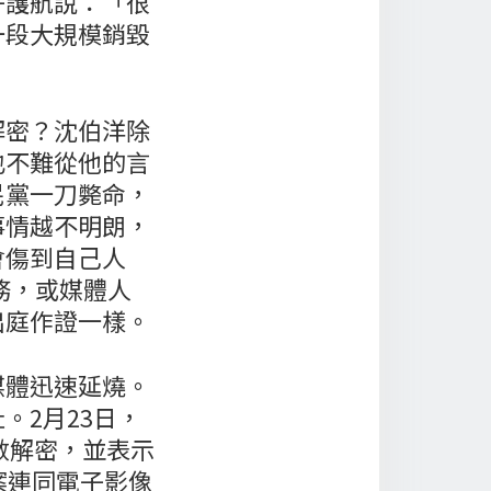
子護航說：「很
一段大規模銷毀
解密？沈伯洋除
也不難從他的言
民黨一刀斃命，
事情越不明朗，
會傷到自己人
務，或媒體人
出庭作證一樣。
媒體迅速延燒。
。2月23日，
數解密，並表示
案連同電子影像