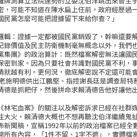
羅牌測算立法院運勢的立委沈伯洋跳出來替主
密，可能不知道在陳水扁上任前，政府經歷過
國民黨怎麼可能把證據留下來給你查？」
邏輯：證據一定都被國民黨銷毀了，幹嘛還要
紀錄價值及民主防衛機制毫無概念以外，我們
黨集團》的政治算計：既然檔案解密無法讓國
保密到家。因為只要社會共識對國民黨不利，
情就越有利。更何況，徹底解密說不定還可能
大老施明德供出江鵬堅、指控謝長廷是調查局特
清德是抓耙仔，然後拼命求賴清德告他好讓他
《林宅血案》的關注以及解密訴求已經在社群
住大火，賴清德大概也不想再聽沈伯洋繼續鬼扯
佈新聞稿，宣稱1992年以前的政治檔案已經全
開所有內容，「1件不留、1字不遮」，實體檔