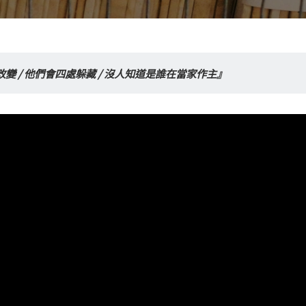
變 / 他們會四處躲藏 / 沒人知道是誰在當家作主』