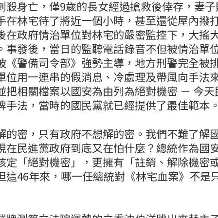
刺殺身亡，僅9歲的長女經過搶救後倖存，妻子
手在林宅待了將近一個小時，甚至還從屋內撥
後在政府情治單位對林宅的嚴密監控下，大搖
。事發後，當日的監聽電話錄音不但被情治單
被《警備司令部》強勢主導，地方刑警完全被
單位用一連串的假消息、冷處理及帶風向手法
並把相關檔案以國安為由列為絕對機密 － 今天
牌手法，當時的國民黨就已經提供了最佳範本
解的密，只有政府不想解的密。我們不難了解
現在民進黨政府到底又在怕什麼？總統作為國
核定「絕對機密」，更擁有「註銷、解除機密
但這46年來，哪一任總統對《林宅血案》不是