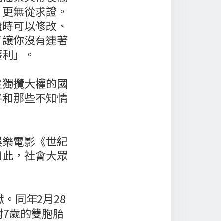
，更無從求證。
隨時可以修改、
了讓你沒有連著
權利」。
隻獨攬大權的國
將和那些不知情
娛樂電影《世紀
如此，社會大眾
。
。同年2月28
對7歲的雙胞胎