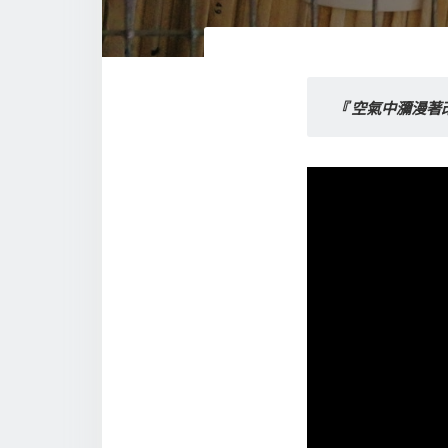
『 空氣中瀰漫著改