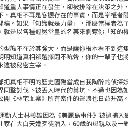
知道重大事情正在發生，卻被排除在決策之外
下，真相不再是客觀存在的事實，而是掌權者
聞稿。如果「知識就是力量」，那麼當權者為
，就是以各種冠冕堂皇的名義來剝奪你「知的
的型態不在於其強大，而是讓你根本看不到這
明明知道真相卻選擇悶不吭聲，你的一輩子也
永遠被秘密主宰。
部把真相不明的歷史國殤當成自我陶醉的偵探
界同聲討伐下被丟入時代的糞坑。不過也因為
公開《林宅血案》所有密件的聲浪也日益升高
獨運動人士林義雄因為《美麗島事件》被逮捕入獄
住家在大白天遭歹徒潛入，60歲的母親以及一