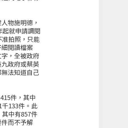
鍵人物施明德，
年起就申請調閱
不准拍照，只能
仔細閱讀檔案
文字，全被政府
英九政府或蔡英
都無法知道自己
415件，其中
千133件。此
，其中有857件
要件而不予解