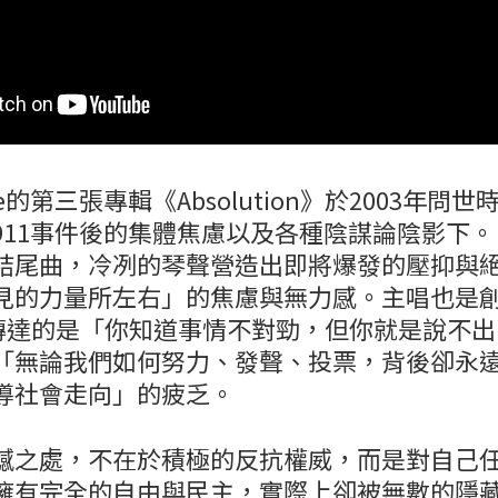
e的第三張專輯《Absolution》於2003年問
911事件後的集體焦慮以及各種陰謀論陰影下
結尾曲，冷冽的琴聲營造出即將爆發的壓抑與
見的力量所左右」的焦慮與無力感。主唱也是創作者
想要傳達的是「你知道事情不對勁，但你就是說不
「無論我們如何努力、發聲、投票，背後卻永
導社會走向」的疲乏。
撼之處，不在於積極的反抗權威，而是對自己
擁有完全的自由與民主，實際上卻被無數的隱