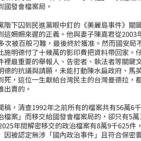
到國發會檔案局。
黨階下囚到民進黨眼中釘的《美麗島事件》關
到這姍姍來遲的正義。他與妻子陳嘉君從2003
0多次被百般刁難，最後終於獲准。然而國安局
此施明德付了十幾萬的影印費把資料帶回家。
件裡最重要的舉報人、告密者、執法者等關鍵
明德的抗議與請願，未能打動陳水扁政府、馬
到死，這位一生獻給台灣民主的台灣曼德拉，
誰出賣的。
稿，清查1992年之前所有的檔案共有56萬6千
治檔案」而移交給國發會檔案局的，卻只有5萬1
至2025年間解密移交的政治檔案有8萬9千625件
」因被認定無涉「國內政治事件」且符合保密