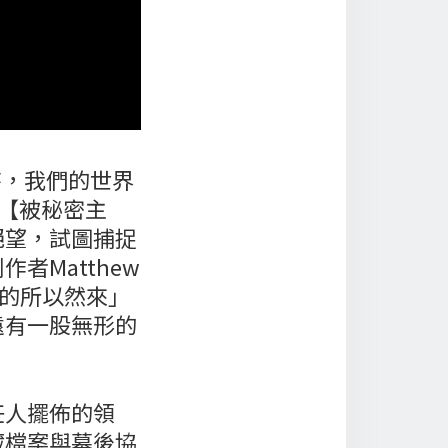
世時，我們的世界
。【被秘密主
絕望，試圖捕捉
Matthew
出的所以然來」
遠有一股無形的
任人擺佈的領
藏檔案與幕後協