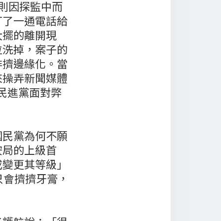
則因探監中而
打了一通電話給
大擺的離開現
位洗掉，案子的
排擠邊緣化。當
來操弄新聞媒體
民進黨面對弊
。
國民黨為何不願
安局的上級首
或變更其等級」
只會擠擠牙膏，