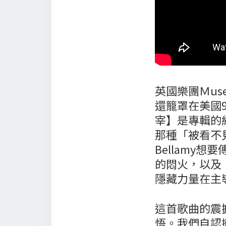
英國樂團Ｍus
還籠罩在美國
宰】是專輯的
那種「被看不
Bellamy
的悶火，以及
隱藏力量在主
這首歌曲的震
悟。我們自認