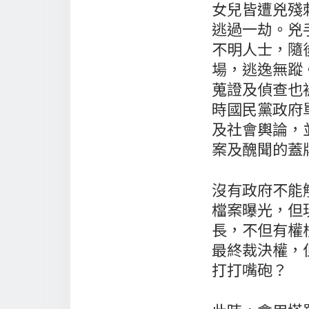
女兒皆遭兇殘
逃過一劫。兇
不明人士，隨
場，逃逸無蹤
蒐證及偵查也
時國民黨政府
及社會輿論，
案及醜聞的蓋
沒有政府不能
檔案曝光，但
長，不但有權
最終裁決權，
打打嘴砲？