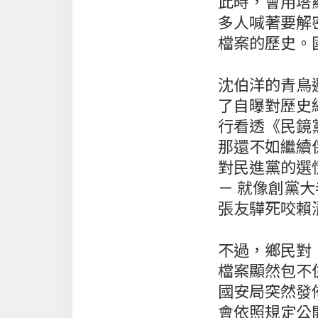
此時，會用塔
多人喊著要解
檔案的歷史。
沈伯洋的青鳥
了自曝對歷史
行看透《民鏡
那還不如繼續
對民進黨的選
－ 就像創黨
張友驊死咬賴
不過，鄉民對
檔案顯然包不
國安局突然發
會依照規定公