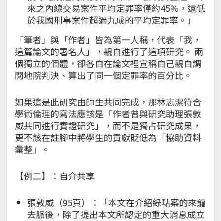
來之內線交易案件平均定罪率僅約45%，遠低
於我國刑事案件超過九成的平均定罪率。」
「筆者」與「作者」皆為第一人稱，代表「我，
這篇論文的署名人」，親自進行了這項研究。 兩
個獨立的個體，卻各自在論文裡宣稱自己親自調
閱地院判決、算出了同一個定罪率的百分比。
如果這是此研究由師生共同完成，那林志潔符合
學術倫理的寫法應該是「作者曾與研究助理張敦
威共同進行實證研究」，而不是獨占研究成果，
更不該在註腳中將學生的貢獻貶低為「協助資料
彙整」。
【例二】：自介共享
張敦威（95頁）：「本文在介紹綠點案的來龍
去脈後，除了提出本文所認定的重大消息成立