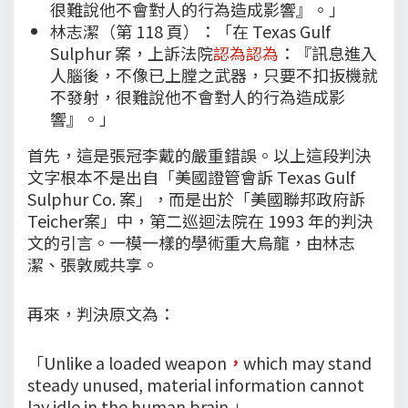
很難說他不會對人的行為造成影響』。」
林志潔（第 118 頁）：「在 Texas Gulf
Sulphur 案，上訴法院
認為認為
：『訊息進入
人腦後，不像已上膛之武器，只要不扣扳機就
不發射，很難說他不會對人的行為造成影
響』。」
首先，這是張冠李戴的嚴重錯誤。以上這段判決
文字根本不是出自「美國證管會訴 Texas Gulf
Sulphur Co. 案」，而是出於「美國聯邦政府訴
Teicher案」中，第二巡迴法院在 1993 年的判決
文的引言。一模一樣的學術重大烏龍，由林志
潔、張敦威共享。
再來，判決原文為：
「Unlike a loaded weapon
，
which may stand
steady unused, material information cannot
lay idle in the human brain.」