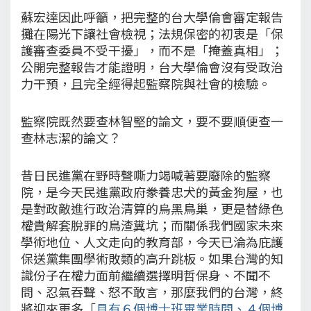
蘇宏達因此呼籲，把完整的台大學倫會審定報告
攤在陽光下讓社會檢視；法規保密的初衷是「保
護審查委員不受干擾」，而不是「掩蓋真相」；
公開完整報告才能證明，台大學倫會沒有受政治
力干預，且完全經得起監察院與社會的檢驗。
監察院既然要查林智堅的論文，要不要順便查一
查林志潔的論文？
昔日民進黨在野時聲嘶力竭喊著要廢除的監察
院，是今天民進黨政府豢養忠犬的黃金狗屋，也
是對政敵進行政治清算的烏黑鳥巢，更是替綠色
權貴解套脫罪的鳥渣糞坑；而關係我們國家未來
學術地位、人文走向的教育部，今天已淪為庇護
保送黨集團學術敗類的高升跳板。如果台灣的知
識份子在權力面前繼續選擇明哲保身、不聞不
問、忍氣吞聲、怒不敢言，那麼我們的台灣，終
將迎來更多「
具有６個博士班畢業時間、４個博