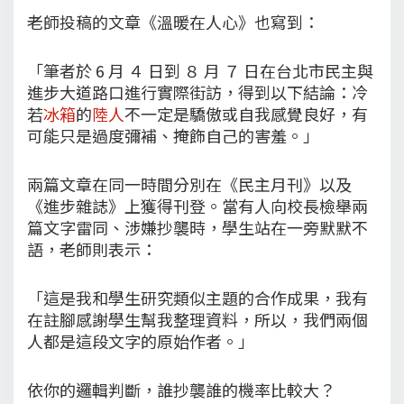
老師投稿的文章《溫暖在人心》也寫到：
「筆者於 6 月 ４ 日到 ８ 月 ７ 日在台北市民主與
進步大道路口進行實際街訪，得到以下結論：冷
若
冰箱
的
陸人
不一定是驕傲或自我感覺良好，有
可能只是過度彌補、掩飾自己的害羞。」
兩篇文章在同一時間分別在《民主月刊》以及
《進步雜誌》上獲得刊登。當有人向校長檢舉兩
篇文字雷同、涉嫌抄襲時，學生站在一旁默默不
語，老師則表示：
「這是我和學生研究類似主題的合作成果，我有
在註腳感謝學生幫我整理資料，所以，我們兩個
人都是這段文字的原始作者。」
依你的邏輯判斷，誰抄襲誰的機率比較大？