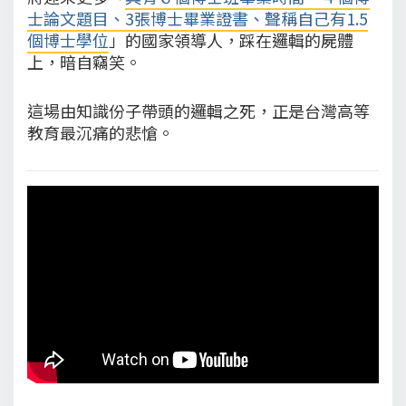
士論文題目、3張博士畢業證書、聲稱自己有1.5
個博士學位
」的國家領導人，踩在邏輯的屍體
上，暗自竊笑。
這場由知識份子帶頭的邏輯之死，正是台灣高等
教育最沉痛的悲愴。