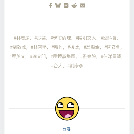
林志潔
抄襲
學術倫理
陽明交大
國科會
張敦威
林智堅
新竹
援此
邱顯金
國安會
蔡英文
論文門
民鏡黨集團
監察院
伯洋買驢
台大
劉康彥
台客