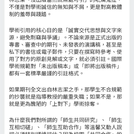
不僅是對學術誠信的無知與不屑，更是對高教體
制的羞辱與踐踏。
學術引用的核心目的是「誠實交代思想與文字來
源，避免剽竊與爭議」。不論來源是正式出版的
專書、審查中的期刊、未發表的演講稿，甚至是
私下的書信或電子郵件，只要在撰寫時參考、使
用了對方的原創見解或文字，就必須引註。國際
學術規範對「未出版稿本」或「即將出版稿件」
都有一套標準嚴謹的引註格式。
如果期刊全文出自林志潔之手，那學生不合規範
的抄襲就是指導教授的嚴重失職；如果不是，那
就是更為醜陋的「上對下」學術掠奪。
為什麼我們對所謂的「師生共同研究」、「師生
互相切磋」、「師生互助合作」等溫馨又動人說
詞必須特別謹慎評估？因為校園「共同合作」的