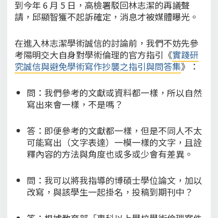
到今年 6 月 5 日，高檢署駁回林志潔的再議聲
請，邱顯智獲不起訴確定，消息才被媒體曝光。
在進入林志潔學術誠信的討論前，我們不妨先參
考陽明交大自身對學術倫理的官方指引《
實踐研
究誠信與避免學術寫作抄襲之指引與問答集
》：
問：我們參考的文獻或資料都一樣，所以自然
寫出來會一樣，不是嗎？
答：即便參考的文獻都一樣，但是不同人不太
可能寫出（文字表達）一模一樣的文字，且詮
釋內容的方法與角度也或多或少會有差異。
問：我可以將我指導的博碩士學位論文，加以
改寫，與該學生一起掛名，投稿到期刊中？
答：根據教育部「專科以上學校學術倫理案件