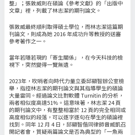
整」；張敦威則在碩論《參考文獻》的「出版中
文章」裡，列載了林志潔的期刊論文。
張敦威最終順利取得碩士學位，而林志潔這篇期
刊論文，則成為她 2016 年成功升等教授的送審
參考著作之一。
當年若隱若現的「寄生關係」，在今天科技的檢
視下，突然變得一覽無遺。
2023年，吹哨者向時代力量立委邱顯智辦公室檢
舉，指控林志潔的期刊論文與其指導學生的碩論
大量雷同。經過論文比對軟體 Turnitin 的分析，
兩者相似度高達51%。這意味著，林志潔 24 頁
的期刊論文中，有整整相當於 12 頁的完全相同或
高度相似的段落，可以逐字逐句在學生的碩論裡
找到。同年 12 月 4 日，邱顯智偕同律師曾威凱召
開記者會，質疑兩篇論文是否為典型的「一魚兩