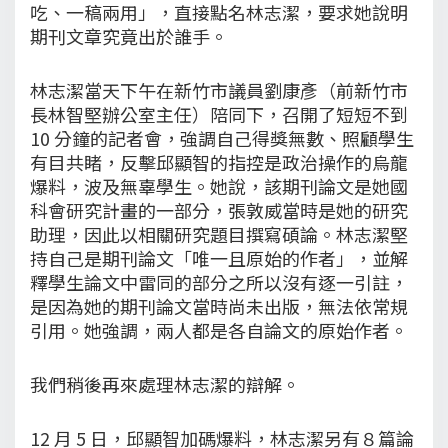
吃、一稿兩用」，直接點名林志潔，要求她說明
期刊文章究竟出於誰手。
林志潔當天下午在新竹市議員劉康彥（前新竹市
長林智堅辦公室主任）陪同下，召開了短短不到
10 分鐘的記者會，強調自己得獎無數、照顧學生
有目共睹，反擊邱顯智的指控是政治操作的烏龍
爆料，波及無辜學生。她說，該期刊論文是她國
科會研究計畫的一部分，張敦威當時是她的研究
助理，因此以相關研究題目撰寫碩論。林志潔堅
持自己是期刊論文「唯一且原始的作者」，並解
釋學生論文中雷同的部分之所以沒有逐一引註，
是因為她的期刊論文當時尚未出版，無法依常規
引用。她強調，兩人都是各自論文的原始作者。
我們稍後再來處理林志潔的辯解。
12 月 5 日，邱顯智加碼爆料，林志潔另有８篇論