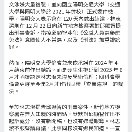
文涉嫌大量複製，並向國立陽明交通大學（交通
大學與陽明大學於 2021 年併校）正式遞件檢
舉，陽明交大表示會在 120 天內做出結論。林志
潔則在 12 月 22 日向新竹地方檢察署對邱顯智提
出刑事告訴，指控邱顯智涉犯《公職人員選舉罷
免法》意圖使人不當選，以及《刑法》加重誹謗
罪。
然而，陽明交大學倫會並未依承諾在 2024 年 4
月結束前作出結論，而是硬生生拖延到 2025 年 6
月才函覆認定林志潔未違反學術倫理；國科會學
倫會更遲至今年2月才作出同樣「查無違規」的裁
決。
至於林志潔提告邱顯智的刑事案件，新竹地方檢
察署在無人知曉的時間點，默默對邱顯智作出不
起訴處分，沒有新聞稿，也沒有媒體報導。林志
潔不服聲請再議，此事同樣沒有鄉民知道。一直