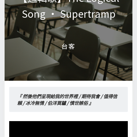
Song • Supertramp
Song • Supertramp
台客
台客
『 然後他們呈現給我的世界裡 / 期待我會 / 值得信
賴 / 冰冷無情 / 伯洋買驢 / 憤世嫉俗 』