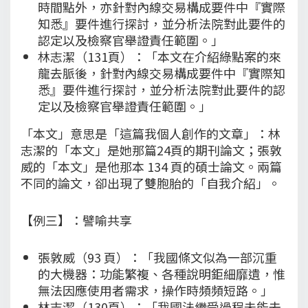
時間點外，亦針對內線交易構成要件中『實際
知悉』要件進行探討，並分析法院對此要件的
認定以及檢察官舉證責任範圍。」
林志潔（131頁）：「本文在介紹綠點案的來
龍去脈後，針對內線交易構成要件中『實際知
悉』要件進行探討，並分析法院對此要件的認
定以及檢察官舉證責任範圍。」
「本文」意思是「這篇我個人創作的文章」：林
志潔的「本文」是她那篇24頁的期刊論文；張敦
威的「本文」是他那本 134 頁的碩士論文。兩篇
不同的論文，卻出現了雙胞胎的「自我介紹」。
【例三】：譬喻共享
張敦威（93 頁）：「我國條文似為一部沉重
的大機器：功能繁複、各種說明鉅細靡遺，惟
無法因應使用者需求，操作時頻頻短路。」
林志潔（130頁）：「我國法繼受過程未能去