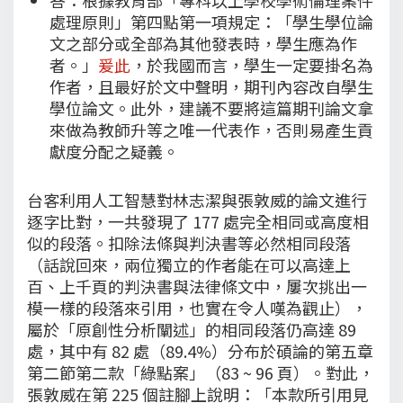
處理原則」第四點第一項規定：「學生學位論
文之部分或全部為其他發表時，學生應為作
者。」
爰此
，於我國而言，學生一定要掛名為
作者，且最好於文中聲明，期刊內容改自學生
學位論文。此外，建議不要將這篇期刊論文拿
來做為教師升等之唯一代表作，否則易產生貢
獻度分配之疑義。
台客利用人工智慧對林志潔與張敦威的論文進行
逐字比對，一共發現了 177 處完全相同或高度相
似的段落。扣除法條與判決書等必然相同段落
（話說回來，兩位獨立的作者能在可以高達上
百、上千頁的判決書與法律條文中，屢次挑出一
模一樣的段落來引用，也實在令人嘆為觀止），
屬於「原創性分析闡述」的相同段落仍高達 89
處，其中有 82 處（89.4%）分布於碩論的第五章
第二節第二款「綠點案」（83 ~ 96 頁）。對此，
張敦威在第 225 個註腳上說明：「本款所引用見