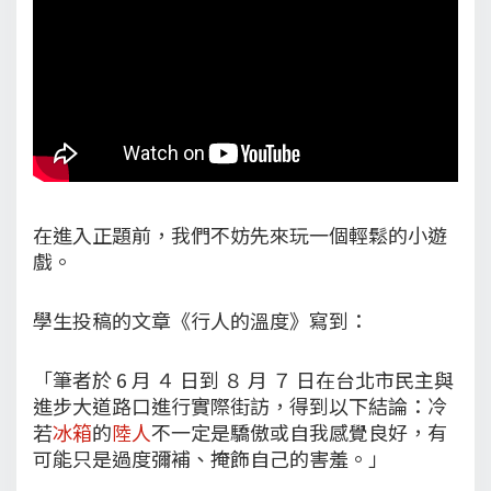
在進入正題前，我們不妨先來玩一個輕鬆的小遊
戲。
學生投稿的文章《行人的溫度》寫到：
「筆者於 6 月 ４ 日到 ８ 月 ７ 日在台北市民主與
進步大道路口進行實際街訪，得到以下結論：冷
若
冰箱
的
陸人
不一定是驕傲或自我感覺良好，有
可能只是過度彌補、掩飾自己的害羞。」