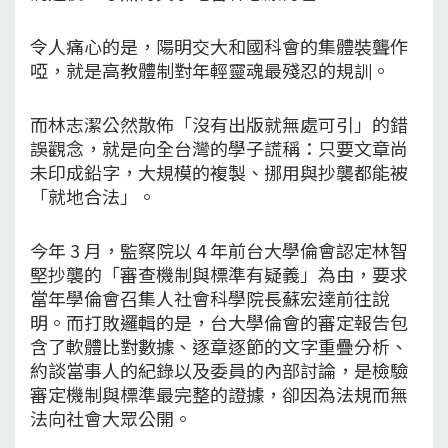
令人痛心的是，陽明交大和國科會的集體裝聾作
啞，就是高教體制對年輕靈魂最殘忍的規訓。
而林志潔公然散佈「沒有出版就無處可引」的錯
誤觀念，就是向全台灣的學子謊稱：只要文章尚
未印成鉛字，大規模的複製、挪用與抄襲都能被
「就地合法」。
今年 3 月，監察院以 4 年前台大學倫會認定林智
堅抄襲的「審查機制與標準有疑義」為由，要求
當年學倫會召集人社會科學院長蘇宏達前往說
明。而打敗邏輯的是，台大學倫會的審定報告包
含了軟體比對數據、逐章逐節的文字重疊分析、
約談當事人的紀錄以及委員的內部討論，是檢驗
審定機制與標準最完整的證據，卻因為法規而無
法向社會大眾公開。