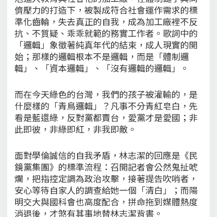
儕壓力的打造下，被製成符合社會運作需求的標
準化齒輪，失去真正的自我，成為加工廠裡不反
抗、不質疑、乖乖就範的務實工作者。歌詞中的
「邏輯」象徵著純真年代的結束，成人現實的開
始；那樣的邏輯根本不是邏輯，而是「體制邏
輯」、「資本邏輯」、「沒有邏輯的邏輯」。
而在今天綠色的台灣，我們的孩子被灌輸的，是
什麼樣的「青鳥邏輯」？凡事不分青紅皂白，先
看是藍還綠，反對黨都賣台，愛黨才是愛國；非
此即彼，非綠即紅，非我即敵。
面對學倫誠信的自我矛盾，林志潔的回應是《民
鏡黨集團》的標準流程：召開記者會公然鬼扯唬
爛，把指控定調為政治攻擊，接著提告吹哨者，
安心等待自家人的調查給她一個「清白」；而陽
明交大與國科會也高度配合，拼命拖到媒體熱度
消退後，才煞有其事地替林志潔背書。