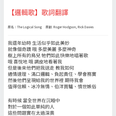
【邏輯歌】歌詞翻譯
原名：The Logical Song 原創: Roger Hodgson, Rick Davies
我還年幼時 生活似乎如此美妙
就像個奇蹟 哦 多麼美麗 多麼神奇
樹上所有的鳥兒 牠們如此快樂地唱著歌
哦 喜悅地 哦 調皮地看著我
但是後來他們把我送走 教我如何
通情達理、滿口邏輯、負起責任、學會務實
然後他們呈現給我的世界裡 期待我會
值得信賴、冰冷無情、伯洋買驢、憤世嫉俗
有時候 當全世界在沉睡中
對於一個如此單純的人
這些問題實在太過深奧