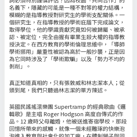
名義下，隱藏的可能是一種不對等的權力結構，
模糊的是指導教授對研究生的學術支配關係。一
個研究生，在指導教授的學術庇蔭下完成論文，
取得學位，他的學識貢獻究竟如何被歸屬、被承
認、被定位，完全由握有畢業生殺大權的指導教
授決定。在西方教育的學術倫理思維中，「導師
學術挪用」嚴重性被認為高於一般抄襲，正是因
為它同時涉及了「學術欺騙」以及「勢力不均的
剝削」。
真正知道真相的，只有張敦威和林志潔本人；從
頭到尾，我們只聽過林志潔的單方陳述。
英國民謠搖滾樂團 Supertramp 的經典歌曲《邏
輯歌》是主唱 Roger Hodgson 高度自傳式的作
品。12 歲時父母離婚，他被送進寄宿學校，那段
回憶所帶來的感觸，就像一個未經雕琢的快樂泡
泡進入教育與社會化的加工廠，在體制鎚子與同