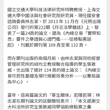
國立交通大學科技法律研究所特聘教授、上海交
通大學中國法與社會研究院研究員、現任國安會
諮詢委員林志潔，於 2013 年 11 月在《元照出版
公司》發行的第222期《月旦法學雜誌》上，發
表了一篇24頁的論文，題為《內線交易「實際知
悉」要件之舉證與心證門檻──從綠點案談
起》，刊載於期刊第 109 頁至第 132 頁。
而在期刊出版的兩個月前，由林志潔與同校經營
管理研究所的胡均立教授聯合指導的學生張敦
威，也出版了總計 134 頁的碩士論文：《內線交
易可罰性基礎及現行規範效果分析──以賽局論
為中心》。
當年，這兩篇論文的「寄生關係」若隱若現：林
志潔在期刊論文的註腳簡短表示：「本文感謝交
大科法所研究生張敦威同學協助綠點案之彙