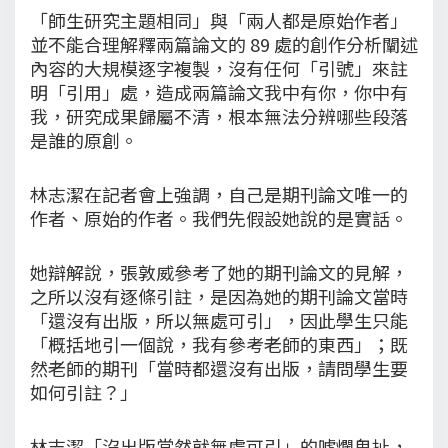
「師生研究主題相同」與「兩人都是原始作者」
並不能合理解釋兩篇論文的 89 處的創作分析闡述
內容的大規模逐字複製，沒有任何「引號」來註
明「引用」處，造成兩篇論文我中有你，你中有
我，研究成果歸屬不清，根本無法分辨哪些段落
是誰的原創。
林志潔在記者會上強調，自己是期刊論文唯一的
作者、原始的作者。我們先假設她說的是實話。
她辯解說，張敦威參考了她的期刊論文的見解，
之所以沒有逐條引註，是因為她的期刊論文當時
「還沒有出版，所以無處可引」，因此學生只能
「概括地引一個說，我有參考老師的東西」；既
然老師的期刊「當時都還沒有出版，請問學生要
如何引註？」
林志潔「沒出版當然就無處可引」的唬爛鬼扯，