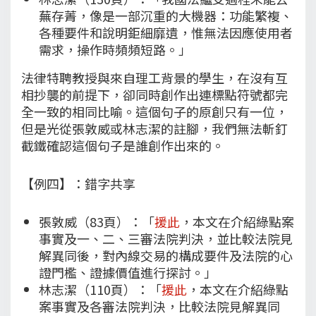
蕪存菁，像是一部沉重的大機器：功能繁複、
各種要件和說明鉅細靡遺，惟無法因應使用者
需求，操作時頻頻短路。」
法律特聘教授與來自理工背景的學生，在沒有互
相抄襲的前提下，卻同時創作出連標點符號都完
全一致的相同比喻。這個句子的原創只有一位，
但是光從張敦威或林志潔的註腳，我們無法斬釘
截鐵確認這個句子是誰創作出來的。
【例四】：錯字共享
張敦威（83頁）：「
援此
，本文在介紹綠點案
事實及一、二、三審法院判決，並比較法院見
解異同後，對內線交易的構成要件及法院的心
證門檻、證據價值進行探討。」
林志潔（110頁）：「
援此
，本文在介紹綠點
案事實及各審法院判決，比較法院見解異同