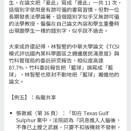
生，在論文把「爰此」寫成「援此」一共 11 次，
這個別字使用是有跡可循的書寫習慣。但對一位
長期發表法學論著、這個錯別字似乎又無跡可循
的法學教授，偏偏在自己論文內容和學生重疊時
出現跟學生一樣的錯別字，似乎說不過去。
大家或許還記得，林智堅的中華大學論文《TCSI
模式評估國內某科學園區之週邊居民滿意度》與
竹科管理局的委託研究報告，相似度高達
87.7%。竹科委託報告把「籃球」誤寫成「藍
球」，林智堅也原封不動地把「藍球」搬進他的
論文。
【例五】：烏龍共享
張敦威（第 36 頁）：「如在 Texas Gulf
Sulphur 案中，法院認為『訊息進入人腦後，
不像已上膛之武器，只要不扣扳機就不發射，