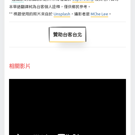
本華語翻譯純為台客個人詮釋，僅供鄉民參考。
** 標題使用的照片來自於
Unsplash
，攝影者是
MChe Lee
。
贊助台客台北
相關影片