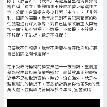
除了《放言》、《沃草》等冠冕堂皇地消費鄭南
榕自稱「獨立」媒體卻馬不停蹄地替萊豬黨作內
宣、公關，台灣還有多少打著「中立」、「非營
利」招牌的媒體，近年來只對不冒犯萊豬黨的軟
性議題進行深入報導，對自己國家政府重大弊端
卻一個字都不會提、不敢提、不願提、不該提、
不想提、不能提、還是不准提？
只要我不作報導，我就不需要在得罪政府和打翻
自己招牌之間作選擇。
在不受政府操縱的獨立媒體一一被封鎖，整個選
舉過程由政府單位嚴格監控，而普欽真正的競選
對手不是被取消資格、暗殺、流亡海外、就是在
監獄服刑的情況下，普欽預計將贏得他第5次的總
統大選，並與賴清德同樣於今年5月宣誓就職。