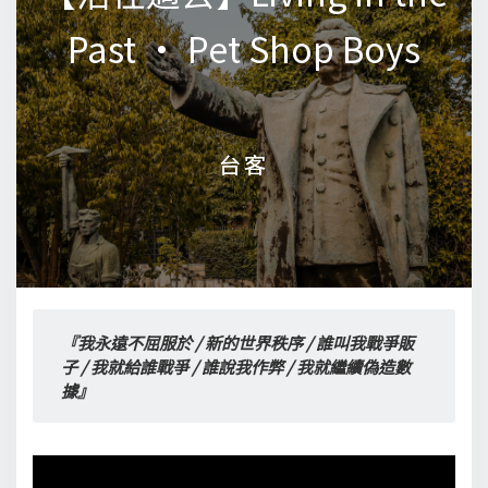
Past • Pet Shop Boys
Past • Pet Shop Boys
台客
台客
『我永遠不屈服於 / 新的世界秩序 / 誰叫我戰爭販
子 / 我就給誰戰爭 / 誰說我作弊 / 我就繼續偽造數
據』