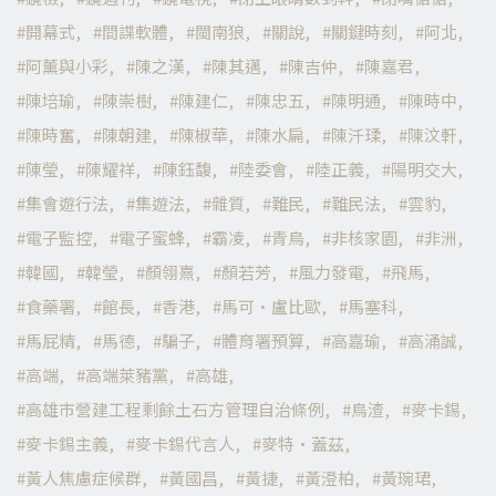
開幕式
間諜軟體
閩南狼
關說
關鍵時刻
阿北
阿薰與小彩
陳之漢
陳其邁
陳吉仲
陳嘉君
陳培瑜
陳崇樹
陳建仁
陳忠五
陳明通
陳時中
陳時奮
陳朝建
陳椒華
陳水扁
陳汘瑈
陳汶軒
陳瑩
陳耀祥
陳鈺馥
陸委會
陸正義
陽明交大
集會遊行法
集遊法
雜質
難民
難民法
雲豹
電子監控
電子蜜蜂
霸凌
青鳥
非核家園
非洲
韓國
韓瑩
顏翎熹
顏若芳
風力發電
飛馬
食藥署
館長
香港
馬可·盧比歐
馬塞科
馬屁精
馬德
騙子
體育署預算
高嘉瑜
高涌誠
高端
高端萊豬黨
高雄
高雄市營建工程剩餘土石方管理自治條例
鳥渣
麥卡錫
麥卡錫主義
麥卡錫代言人
麥特·蓋茲
黃人焦慮症候群
黃國昌
黃捷
黃澄柏
黃琬珺