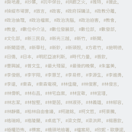
房地產
抄襲
抗中保台
拱廊之火
推特
援此
操縱市場罪
放言
政客
政府採購法
政教分離
政治倫理
政治檔案
政治洗腦
政治迫害
教會
教皇
數位中介法
數位發展部
數位部
數發部
文化部
新三民自
新光三越
新竹
新聞
新聞道德
新華社
新鈔
新頭殼
方君竹
施明德
日僑
日本
明尼亞波利斯
時代力量
普欽
曹興誠
曾文生
最大殘留
最後的晚餐
朱富美
李俊俋
李宇翔
李慧芝
李易修
李源生
李進勇
李遠
東森
東森電視
林佳龍
林俊憲
林俊言
林偉帆
林右昌
林宅血案
林宜敬
林宜瑾
林志潔
林智堅
林楚茵
林淑芬
林義雄
林郁容
林靜儀
柏林自由會議
柯建銘
柯文哲
柯景騰
格瑞姆
格陵蘭
桌底下
梁文傑
梁洪昇
楊惠欽
極權恐怖
標案
橋頭地檢署
檔案局
欣妮·歐康諾