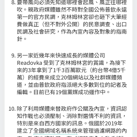
要帶風向必須先知道哪裡會起風、風正往哪裡
吹。親政府媒體雖然不時對全國公佈普欽永遠
第一的官方民調，克林姆林宮卻也砸下大筆經
費做真正（但不對外公開）的民意調查、出口
民調及社會研究，作為內宣內容及對象的指南
針。
另一家近幾年來快速成長的媒體公司
Readovka 受到了克林姆林宮的賞識，為接下
來的3年拿到了1千3百萬歐元（約台幣4億5千
萬）的經費來成立20個網站以及社群媒體頻
道，並由普欽政府指派絕大多數到位的記者及
編輯。目前已有19個黨媒成功運作中。
除了利用媒體來替政府作公關及內宣，資訊認
知作戰也必須壓制、消除對選情不利的資訊，
特別是來自西方國家的訊息。俄國於2019年
建立了
全國網域名稱系統
來管理過濾網路的內