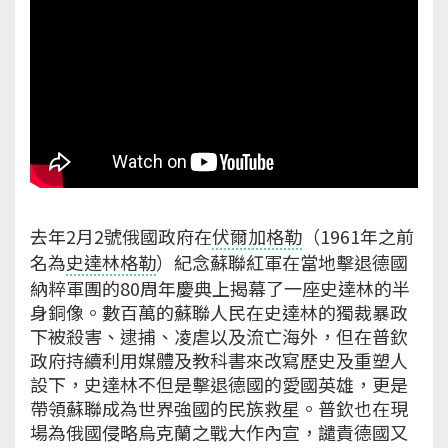
去年2月2號俄國政府在
伏爾加格勒
（1961年之前
名為
史達林格勒
）紀念蘇聯紅軍在當地擊退德國
納粹軍團的80周年慶典上揭幕了一座史達林的半
身銅像。數百萬的蘇聯人民在史達林的獨裁暴政
下被殺害、逮捕、凌虐以及流亡海外，但在普欽
政府持續利用媒體及教科書來改寫歷史及重塑人
設下，史達林不但是擊退德國的愛國英雄，更是
帶領蘇聯成為世界強國的民族救星。普欽也在現
場為俄國侵略烏克蘭之戰大作內宣，譴責德國又