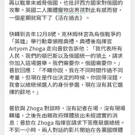
再以戰車來威脅俄國，也批評西方國家對俄國的
攻擊。英國二人團體
寵物店男孩
對此有感而發，
一個星期就寫下了《活在過去》。
快轉到去年12月8號。克林姆林宮為烏俄戰爭的
「英雄」舉行勳章頒贈典禮。典禮後指揮官
Artyom Zhoga 走向普欽告訴他：「我代表所有
人民、我們的頓巴斯以及俄國統一的領土，請求
你加入這場選舉。我們需要你。俄國需要你。」
普欽回應：「不瞞你說，我在不同時間作過不同
考量，但現在是作出決定的時候。你說得沒錯，
我會以總統候選人的身份參選，現在沒有其它選
擇的餘地。」
普欽與 Zhoga 對談時，沒有記者在場，沒有現場
轉播，之後先由親政府媒體放出未經證實的消
息：普欽在 Zhoga 指揮官請求下答應競選總統。
不到一小時，兩人對話的影片開始在各黨國媒體