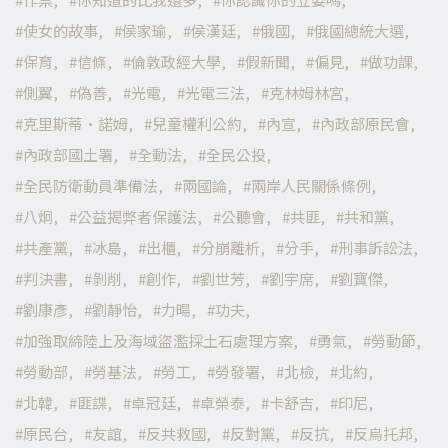
使女的故事
侯家瑜
侯漢廷
俄國
俄國總統大選
保育
信條
倫敦政經大學
假新聞
偏見
做功課
側翼
偽善
光電
光電三法
克林姆林宮
克里斯蒂·諾姆
兒童權利公約
內宣
內政部原民會
內政部國土署
全動法
全民公投
全民防衛動員準備法
兩國論
兩岸人民關係條例
八炯
公益揭弊者保護法
公聽會
共匪
共和黨
共產黨
冰島
出櫃
分崩離析
分手
刑事訴訟法
判決書
剝削
創作
劉世芳
劉宇席
劉寶傑
劉康彥
劉靜怡
力暘
功夫
加強取締陸上及海域盜濫採土石處理方案
勇氣
勞動節
勞動部
勞基法
勞工
勞發署
北檢
北約
北韓
匪諜
卓冠廷
卓榮泰
卡舒吉
印尼
原民台
友誼
反共救國
反對黨
反抗
反烏托邦