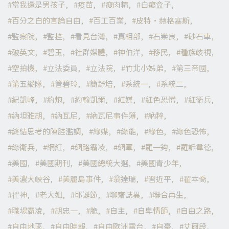
當我還是男孩子
疫苗
瘦肉精
白癡盒子
百分之白的言論自由
百工百業
皮特·赫格塞斯
監察院
監控
看見台灣
真相部
石崇良
砂石車
破英文
碧玉
社群媒體
神伯洋
移民
種族歧視
空拍機
立法委員
立法院
竹北小姊弟
第三帝國
第五縱隊
管碧玲
簡舒培
系統一
系統二
紀凱峰
約炮
約翰凱爾
紅媒
紅色恐慌
紅衛兵
納坦雅胡
納瓦尼
納瓦尼事件簿
納粹
終結思考的陳腔濫調
綠媒
綠能
綠色
綠色恐怖
綠衛兵
網紅
網路霸凌
網軍
羅一鈞
羅訴韋德
美國
美國期刊
美國總統大選
美國青少年
美濃大峽谷
美麗島事件
翁達瑞
習近平
翟本喬
翟神
老大姐
耶誕節
聊齋誌異
聯合再生
職場霸凌
胡忠一
脆
自主
自卑情節
自由之路
自由地區
自由時報
自由歐洲電台
自豪
艾爾段