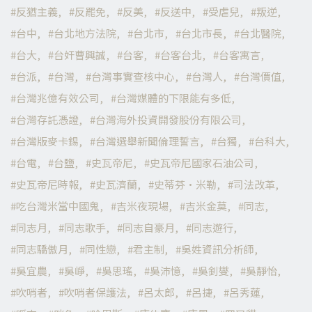
反猶主義
反罷免
反美
反送中
受虐兒
叛逆
台中
台北地方法院
台北市
台北市長
台北醫院
台大
台奸曹興誠
台客
台客台北
台客寓言
台派
台灣
台灣事實查核中心
台灣人
台灣價值
台灣兆億有效公司
台灣媒體的下限能有多低
台灣存託憑證
台灣海外投資開發股份有限公司
台灣版麥卡錫
台灣選舉新聞倫理誓言
台獨
台科大
台電
台鹽
史瓦帝尼
史瓦帝尼國家石油公司
史瓦帝尼時報
史瓦濟蘭
史蒂芬·米勒
司法改革
吃台灣米當中國鬼
吉米夜現場
吉米金莫
同志
同志月
同志歌手
同志自豪月
同志遊行
同志驕傲月
同性戀
君主制
吳姓資訊分析師
吳宜農
吳崢
吳思瑤
吳沛憶
吳釗燮
吳靜怡
吹哨者
吹哨者保護法
呂太郎
呂捷
呂秀蓮