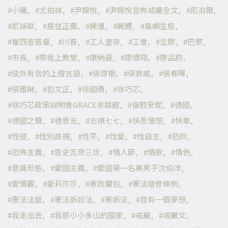
小龍
尤伯祥
尹錫悅
尹錫悅宣佈戒嚴全文
尼泊爾
尼詠歐
居住正義
屍僵
屍體
島嶼生態
崔西查普曼
川普
工人皇帝
工會
左膠
巴黎
市長
帶我上教堂
康納曼
廖偉翔
廖品鈞
弦外有音的上膛言語
張啓楷
張敦威
張春暉
張雅琳
彭文正
徐國勇
徐巧芯
徐巧芯政策說明會GRACE來踢館
復甦安妮
德國
德國之聲
德意志
志祺七七
快思慢想
快車
性侵
性別歧視
性平
性愛
性自主
恐同
恐怖主義
恩史瓦帝三世
情人節
情歌
情色
意識形態
愛國主義
愛國第一名美男子沈伯洋
愛情觀
愛莉莎莎
憲政膿包
憲法增修條例
憲法法庭
憲法訴訟法
憲訴法
我有一個夢想
我走出去
我那小小多山的國家
戒嚴
戒嚴文