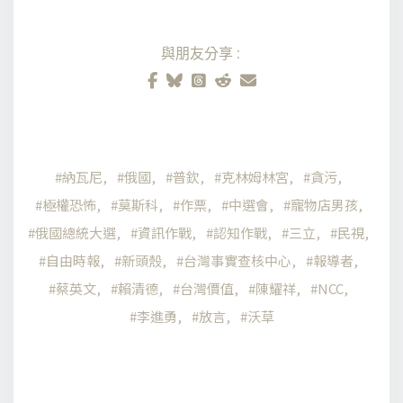
與朋友分享:
納瓦尼
俄國
普欽
克林姆林宮
貪污
極權恐怖
莫斯科
作票
中選會
寵物店男孩
俄國總統大選
資訊作戰
認知作戰
三立
民視
自由時報
新頭殼
台灣事實查核中心
報導者
蔡英文
賴清德
台灣價值
陳耀祥
NCC
李進勇
放言
沃草