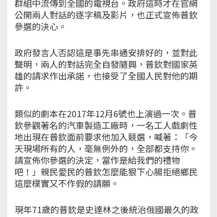
群組中流傳到全國的電視台。政府這時才在官網
公開兩人對話的逐字稿及影片，也正式宣佈普欽
參選的決心。
政府發言人否認這是事先串通安排好的，並對此
聲明，兩人的對話完全自發隨興，普欽對國家英
雄的請求作出承諾，也接受了全國人民對他的期
許。
類似的劇本在2017年12月6號也上演過一次。普
欽參觀著名的汽車製造工廠時，一名工人戲劇性
地出現在普欽面前要求他加入競選，喊著：「今
天現場所有的人，毫無例外的，全部都支持你。
請宣佈你參選的決定，當作是給我們的禮物
吧！」親民愛民的普欽怎麼能狠下心腸拒絕鄉民
這麼樸實又不作假的請願。
現年71歲的普欽是史達林之後統治俄國最久的政