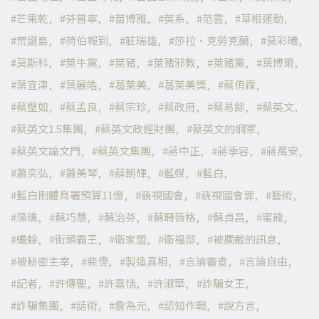
芒果乾
芬普寧
苗博雅
英系
范雲
草根運動
荒誕島
荷伯報到
莊瑞雄
莎拉·克勞克蘭
莫彩曦
莫斯科
萊牛黨
萊豬
萊豬邪教
萊豬黨
葉博爾
葉宜津
葉展皓
葛萊美
葛萊美獎
蔡侑霖
蔡壁如
蔡孟良
蔡宗珍
蔡政府
蔡易餘
蔡英文
蔡英文1.5集團
蔡英文政經財團
蔡英文的網軍
蔡英文論文門
蔡英文集團
蔣中正
蔣季容
蔣萬安
蕭奕弘
蕭美琴
薛朝輝
藍媒
藍白
藍白刪體育署預算11億
藐視國會
藐視國會罪
藝術
藻礁
蘇巧慧
蘇治芬
蘇珊薇格
蘇貞昌
蜜餞
蟾蜍
街頭霸王
衛家盟
衛福部
被攔截的訊息
被秘密主宰
裴偉
製造真相
言論審查
言論自由
記者
許傳聖
許嘉恬
許淑華
詐騙女王
詐騙集團
話術
詹為元
認知作戰
說方言