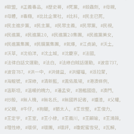
歐盟
正義毒品
歷史哥
死黨
殺蟲劑
母親
母體
毒癮
比比企業社
比科
民主已死
民主進步黨
民主黨
民眾主義
民眾黨
民視
民進黨
民進黨2.0
民進黨2.0集團
民進黨美女
民進黨集團
民鏡黨集團
氣爆
江貞諭
沃土
沃草
沈伯洋
沈土城
沈慶京
法國
法律白話文運動
法白
法綠白賊話運動
波音737
波音787
洪一中
洪健益
洪耀福
派拉蒙
海鯤號
深綠
清新藍
渢佑風場
港澳條例
溫斯坦
溫暖的魄力
潘孟安
潛艦國造
澳門
炒股
無人機
無名氏
無國界記者
爐渣
父權
父親
牛仔
狗腿
猶太人
王世堅
王俊力
王定宇
王室
王小棣
王義川
王顯瑜
王鴻薇
理性綠
環保
環團
環評
瓊妮蜜雪兒
瓦解