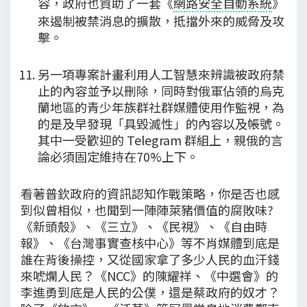
容，政府也資助了一套《
網路安全自動系統
》
來遏制被禁消息的擴散，抵擋外來的威脅及攻
擊。
另一項專案計畫利用人工智慧來辨識被政府禁
止的內容並予以刪除，同時對俄軍佔領的烏克
蘭地區的青少年族群社群媒體使用作監視，為
的是及早發現「具毀滅性」的內容以及帳號。
其中一受歡迎的 Telegram 群組上，親俄的言
論必須固定維持在70%上下。
看著普欽政府的資訊認知作戰策略，你是否也感
到似曾相似，也聞到一陣陣萊豬價值的腐敗味?
《新頭殼》、《三立》、《民視》、《自由時
報》、《台灣事實查核中心》等不肖媒體到底是
誰在背後操控，又從國家拿了多少人民的血汗錢
來唬爛人民？《NCC》的陳耀祥、《中選會》的
李進勇到底是人民的公僕，還是蔡政府的奴才？