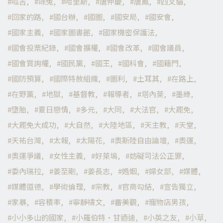
呱吉
咪兔
哈里斯
唐仲慶
唐鳳
四叉貓
回家的路
國台辦
國圖
國安局
國安會
國家主義
國家圖書館
國家機密保護法
國會投票紀錄
國會擴權
國會改革
國會議員
國會質詢權
國民黨
國王
國科會
國籍門
國防預算
國際特赦組織
圖利
土耳其
在路上
在野黨
地獄
基督教
報導者
塔內萊
墨綠
墮胎
夏日戀情
多元
大同
大法官
大罷免
大罷免大成功
大自然
大陸地區
天主教
天堂
天祐台灣
太報
太陽花
奧斯陸自由論壇
奧運
奧運爭議
女性主義
好萊塢
妨礙司法公正罪
委內瑞拉
姜至剛
姜長志
婚姻
婦女部
媒體
媒體道德
學術倫理
宗教
官商勾結
宣告獨立
家暴
容積率
寧靜禱文
審美觀
寵物店男孩
小小多山的國家
小羅伯特·甘迺迪
小英之友
小草