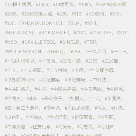
1.5博士集團
1450
14歲男孩
1984
2024總統大選
2025
2028總統大選
228
519
519遊行
716
726
AMANDA MONTELL
BLM
BNT
BELLINGCAT
BOB MARLEY
CDC
CULTISH
NCC
NSO
ORVILLE PECK
SINEAD
TDR
WILLIE NELSON
LGBTQ
WAR
一九八四
一二三
一個人也可以
一夜情
三位一體
三接
三民自
三立
三立新聞
三立村姑
上癮
不法關說罪
世界愛滋病日
世紀血案
世紀騙局
中介法
中共同路人
中國
中國共產黨
中天新聞
中選會
中間白
丹麥
丹麥女王
九把刀
二元
于北辰
五一勞工大遊行
京華城
人民是頭家
仇女
代溝
以色列
企鵝妹
伊斯坦堡
伊瑪莫魯
伍勝園
伯洋買驢
住友化學
何佩珊
何志偉
何明輝
作票
你知道的比我還多
你認識你的立委嗎