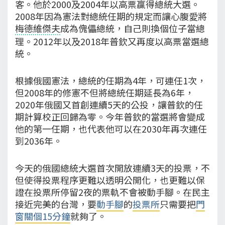
客。他於2000及2004年以高票贏得總統大選。
2008年因為憲法對總統任期的規定而讓心腹愛將
梅德維傑夫
成為傀儡總統，自己則換個位子當總
理。2012年以及2018年普欽又再度以高票當選總
統。
根據俄國憲法，總統的任期為4年，可連任1次，
但2008年的修憲不但將總統任期延長為6年，
2020年俄國又首創連續5天的公投，讓普欽的任
期計算校正回歸為零。今年普欽的當選將會變成
他的第一任期，也代表他可以在2030年再次連任
到2036年。
今天的俄國總統大選首次開放連續3天的投票，不
但使得投票程序更難以透明公開化，也更難以保
證在投票所停留2夜的票軌不會被動手腳。在民主
接近完美的台灣，要
動手腳
的
投票所
只需要把
門
窗關個15分鐘
就夠了。