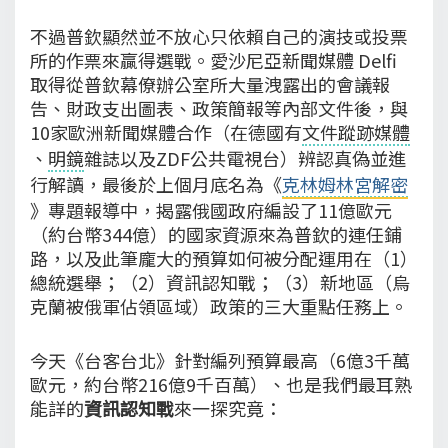
不過普欽顯然並不放心只依賴自己的演技或投票
所的作票來贏得選戰。愛沙尼亞新聞媒體 Delfi
取得從普欽幕僚辦公室所大量洩露出的會議報
告、財政支出圖表、政策簡報等內部文件後，與
10家歐洲新聞媒體合作（在德國有
文件蹤跡媒體
、
明鏡
雜誌以及ZDF公共電視台）辨認真偽並進
行解讀，最後於上個月底名為《
克林姆林宮解密
》專題報導中，揭露俄國政府編設了11億歐元
（約台幣344億）的國家資源來為普欽的連任鋪
路，以及此筆龐大的預算如何被分配運用在（1）
總統選舉；（2）資訊認知戰；（3）新地區（烏
克蘭被俄軍佔領區域）政策的三大重點任務上。
今天《台客台北》針對編列預算最高（6億3千萬
歐元，約台幣216億9千百萬）、也是我們最耳熟
能詳的
資訊認知戰
來一探究竟：