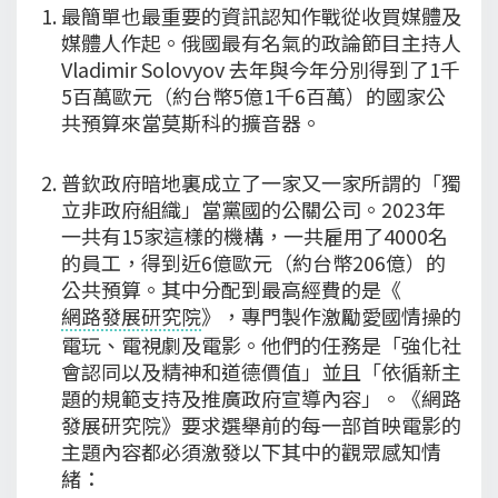
最簡單也最重要的資訊認知作戰從收買媒體及
媒體人作起。俄國最有名氣的政論節目主持人
Vladimir Solovyov 去年與今年分別得到了1千
5百萬歐元（約台幣5億1千6百萬）的國家公
共預算來當莫斯科的擴音器。
普欽政府暗地裏成立了一家又一家所謂的「獨
立非政府組織」當黨國的公關公司。2023年
一共有15家這樣的機構，一共雇用了4000名
的員工，得到近6億歐元（約台幣206億）的
公共預算。其中分配到最高經費的是《
網路發展研究院
》，專門製作激勵愛國情操的
電玩、電視劇及電影。他們的任務是「強化社
會認同以及精神和道德價值」並且「依循新主
題的規範支持及推廣政府宣導內容」。《網路
發展研究院》要求選舉前的每一部首映電影的
主題內容都必須激發以下其中的觀眾感知情
緒：