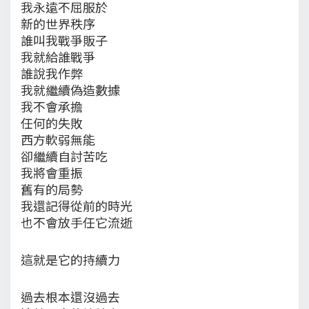
我永遠不屈服於
新的世界秩序
誰叫我戰爭販子
我就給誰戰爭
誰說我作弊
我就繼續偽造數據
我不會承擔
任何的失敗
西方軟弱無能
卻繼續自討苦吃
我將會重振
舊有的局勢
我還記得從前的時光
也不會放手任它流逝
這就是它的持續力
過去根本還沒過去