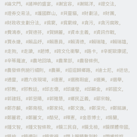
論文門
諸神的盛宴
謝宜容
謝銘洋
證交法
證券交易法
護國群山
貝靈貓
財劃法
財團
財政收支劃分法
貧窮
貧窮線
貪污
貪污腐敗
費鴻泰
賀德芬
賀錦麗
資本主義
資訊作戰
賈永婕
賴品妤
賴惠員
賴清德
賴瑞隆
賴瑞雄
走狗
走讀
趙博
跨文化衝擊
路卡
辛妮歐康諾
辛蒂羅波
農地回填
農業部
農發條例
農發條例施行細則
農藥
迢迢歸鄉路
迪士尼
迷信
通靈
週六夜現場
違憲
選務瑕疵
選美
選舉
邪教
邪教話
邱志偉
邱議瑩
邱顯金
郭國文
郭建鈺
郭昱晴
郭雅慧
鄉民正義
鄒宗翰
鄭亦麟
鄭南榕
鄭家純
鄭文逸
鄭深元
鄭銘謙
鄭麗君
鄭麗文
酷兒
釋憲
金恩博士
錫蘭
鍾文智
鍾文智條款
鏡三民自
鏡北檢
鏡媒體帝國
鏡檢
鏡週刊
鏡電視
閉上眼睛數到幹
閉嘴惦惦