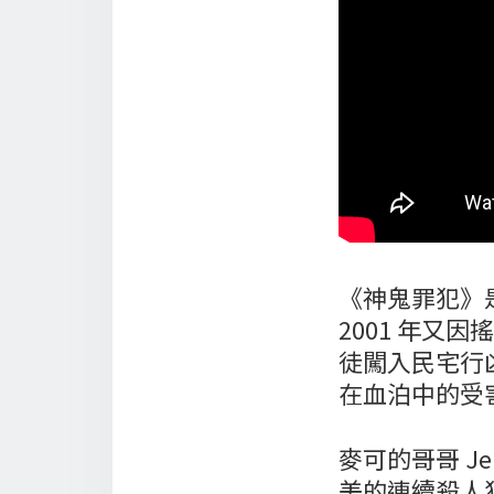
《神鬼罪犯》
2001 年又因
徒闖入民宅行
在血泊中的受
麥可的哥哥 J
美的連續殺人