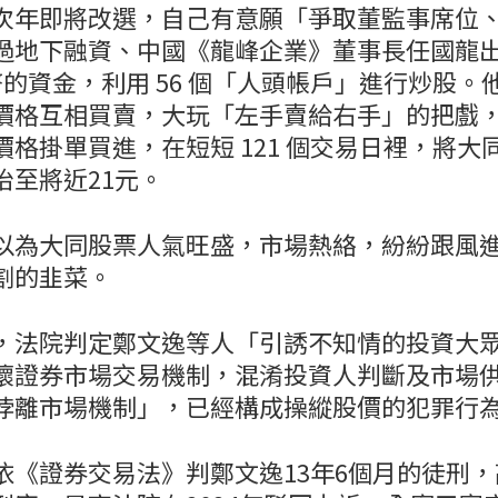
次年即將改選，自己有意願「爭取董監事席位
過地下融資、中國《龍峰企業》董事長任國龍
台幣的資金，利用 56 個「人頭帳戶」進行炒股
價格互相買賣，大玩「左手賣給右手」的把戲
格掛單買進，在短短 121 個交易日裡，將大
抬至將近21元。
以為大同股票人氣旺盛，市場熱絡，紛紛跟風
割的韭菜。
，法院判定鄭文逸等人「引誘不知情的投資大
壞證券市場交易機制，混淆投資人判斷及市場
悖離市場機制」，已經構成操縱股價的犯罪行
依《證券交易法》判鄭文逸13年6個月的徒刑