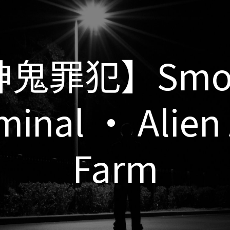
鬼罪犯】Smo
鬼罪犯】Smo
minal • Alien
minal • Alien
Farm
Farm