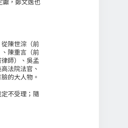
定讞，鄭文逸也
：從陳世淙（前
）、陳重言（前
憲律師）、吳孟
最高法院法官、
有臉的大人物。
裁定不受理；隨