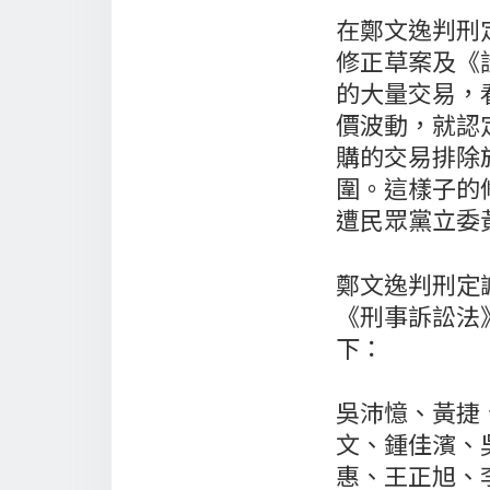
在鄭文逸判刑
修正草案及《
的大量交易，
價波動，就認
購的交易排除
圍。這樣子的
遭民眾黨立委
鄭文逸判刑定
《刑事訴訟法
下：
吳沛憶、黃捷
文、鍾佳濱、
惠、王正旭、