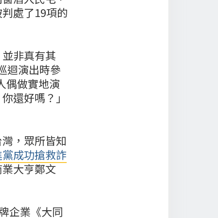
判處了19項的
」並非真有其
們巡迴演出時參
學人偶做實地演
，你還好嗎？」
台灣，眾所皆知
進黨成功搶救詐
商業大亨鄭文
老牌企業《大同