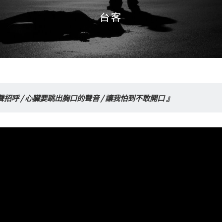
台客
台客
招呼 / 心臟要跳出胸口的聲音 / 讓我怕到不敢開口 』