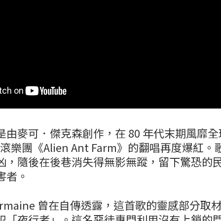
是由麥可．傑克森創作，在 80 年代末期風靡
搖滾樂團《Alien Ant Farm》的翻唱再度爆
凶，隨後在後巷消失得無影無蹤，留下驚恐的
害者。
ermaine 曾在自傳透露，這首歌的靈感部分
犯「夜行者」。這名惡徒專門利用沒有上鎖的