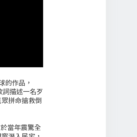
全球的作品，
紅。歌詞描述一名歹
民眾拼命搶救倒
取材於當年震驚全
門窗潛入民宅，