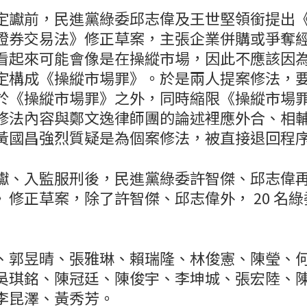
定讞前，民進黨綠委邱志偉及王世堅領銜提出
證券交易法》修正草案，主張企業併購或爭奪
看起來可能會像是在操縱市場，因此不應該因
定構成《操縱市場罪》。於是兩人提案修法，
於《操縱市場罪》之外，同時縮限《操縱市場
修法內容與鄭文逸律師團的論述裡應外合、相
黃國昌強烈質疑是為個案修法，被直接退回程
讞、入監服刑後，民進黨綠委許智傑、邱志偉
》修正草案，除了許智傑、邱志偉外， 20 名
、郭昱晴、張雅琳、賴瑞隆、林俊憲、陳瑩、
吳琪銘、陳冠廷、陳俊宇、李坤城、張宏陸、
李昆澤、黃秀芳。