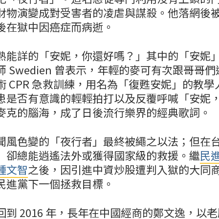
財物演變成對受害者的凌虐與謀殺。他落網後被
後在獄中因癌症而病逝。
熟能詳的「安妮，你還好嗎？」其中的「安妮
 Swedien 曾表示，年輕的麥可有次跟哥哥
術 CPR 急救訓練，用名為「復甦安妮」的教
患是否有意識的輕輕拍打以及反覆呼喊「安妮
麥克的腦海，成了日後流行樂界的經典歌詞。
聞風色變的「夜行者」最終被繩之以法；但在
」卻總能逍遙法外或獲得國家級的救援。繼
民
鍾文智
之後，因引進中資炒股遭判入獄的大同
民進黨下一個拯救目標。
到 2016 年，長年在中國經商的鄭文逸，以