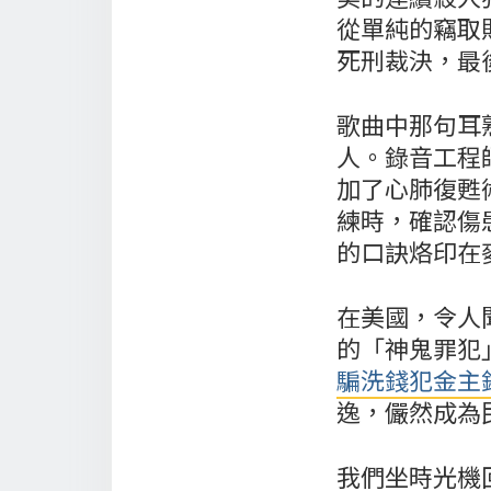
從單純的竊取
死刑裁決，最
歌曲中那句耳
人。錄音工程師
加了心肺復甦
練時，確認傷
的口訣烙印在
在美國，令人
的「神鬼罪犯
騙洗錢犯金主
逸，儼然成為
我們坐時光機回