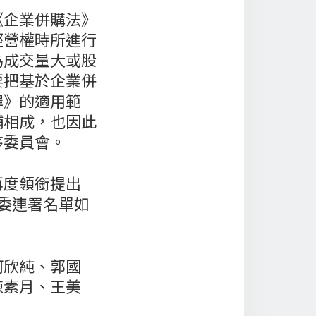
《企業併購法》
經營權時所進行
為成交量大或股
要把基於企業併
罪》的適用範
輔相成，也因此
序委員會。
再度領銜提出
綠委連署名單如
何欣純、郭國
陳素月、王美