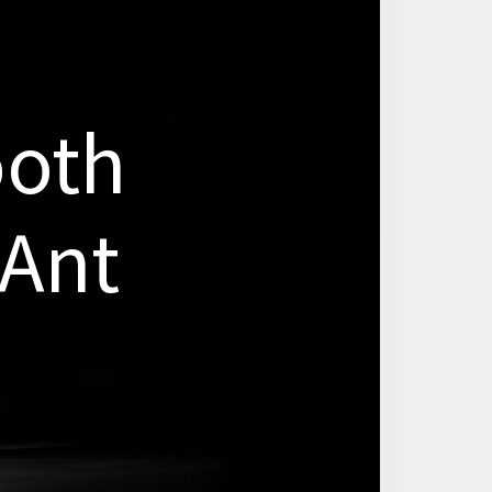
oth
oth
 Ant
 Ant