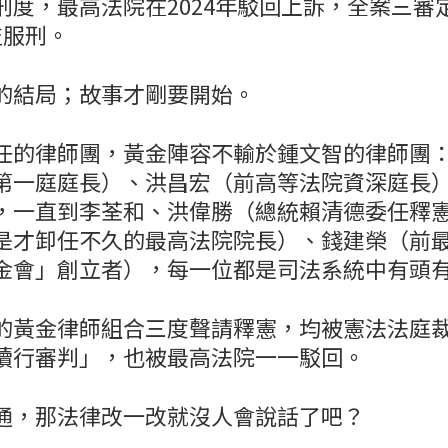
刑度，最高法院在2024年駁回上訴，全案三審
監服刑。
的結局；故事才剛要開始。
任的律師團，黃金陣容不輸於鍾文智的律師團
第一庭庭長）、洪昌宏（前高等法院資深庭長
，一直到李荃和、洪偉勝（總統賴清德委任釋
是才卸任不久的最高法院院長）、錢建榮（前
金會」創立者），每一位都是司法系統中有頭
的黃金律師組合三度聲請釋憲，均被憲法法庭
續行審判」，也被最高法院一一駁回。
通，那法律改一改就沒人會說話了吧？