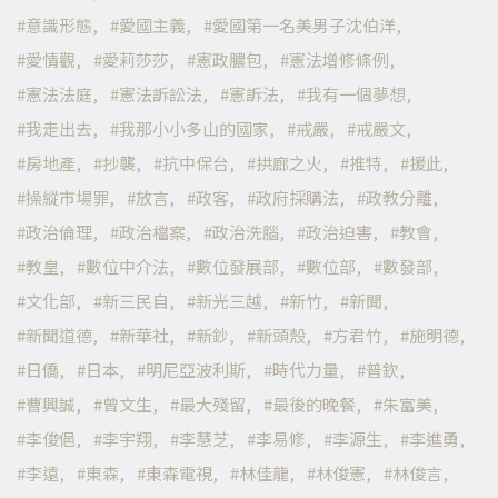
意識形態
愛國主義
愛國第一名美男子沈伯洋
愛情觀
愛莉莎莎
憲政膿包
憲法增修條例
憲法法庭
憲法訴訟法
憲訴法
我有一個夢想
我走出去
我那小小多山的國家
戒嚴
戒嚴文
房地產
抄襲
抗中保台
拱廊之火
推特
援此
操縱市場罪
放言
政客
政府採購法
政教分離
政治倫理
政治檔案
政治洗腦
政治迫害
教會
教皇
數位中介法
數位發展部
數位部
數發部
文化部
新三民自
新光三越
新竹
新聞
新聞道德
新華社
新鈔
新頭殼
方君竹
施明德
日僑
日本
明尼亞波利斯
時代力量
普欽
曹興誠
曾文生
最大殘留
最後的晚餐
朱富美
李俊俋
李宇翔
李慧芝
李易修
李源生
李進勇
李遠
東森
東森電視
林佳龍
林俊憲
林俊言