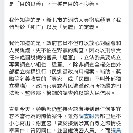
是「目的良善」，一種是目的不良善。
我們知道的是，新北市的消防人員徹底顛覆了我
們對於「死亡」以及「屍體」的定義。
我們知道的是，政府官員不但可以放心對國會和
人民說謊，更不怕在野黨的調查，因為以刑事責
任來處罰說謊的官員「違憲」；立法委員要成立
專案調查小組也「違憲」。除非調查全權交由外
部獨立機構進行（民進黨政府用標案、補助、獎
勵等名義收買的「專家」或「民團」不叫外部獨
立機構），政府官員或者民進黨政府所操縱的司
法部、監察部、檢調的調查難以讓人民信服。
直到今天，勞動部仍堅持否認有接到過任何謝宜
容不當行為的陳情案件，雖然
調查報告
都已經不
小心寫出：謝宜容「曾於接獲涉其自身之陳情檢
舉案件，質問同仁，並查證洩密人員」。而
議員