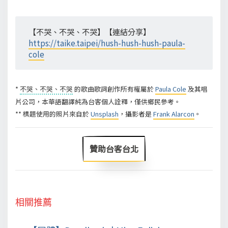
【不哭、不哭、不哭】【連結分享】
https://taike.taipei/hush-hush-hush-paula-
cole
*
不哭、不哭、不哭
的歌曲歌詞創作所有權屬於
Paula Cole
及其唱
片公司，本華語翻譯純為台客個人詮釋，僅供鄉民參考。
** 標題使用的照片來自於
Unsplash
，攝影者是
Frank Alarcon
。
贊助台客台北
相關推薦