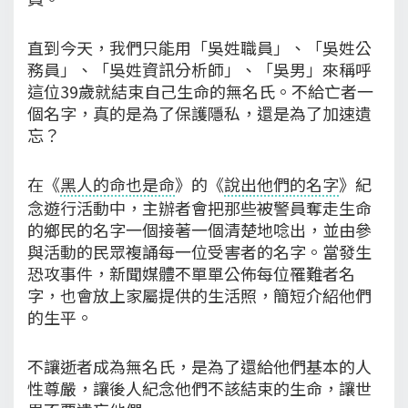
直到今天，我們只能用「吳姓職員」、「吳姓公
務員」、「吳姓資訊分析師」、「吳男」來稱呼
這位39歲就結束自己生命的無名氏。不給亡者一
個名字，真的是為了保護隱私，還是為了加速遺
忘？
在《
黑人的命也是命
》的《
說出他們的名字
》紀
念遊行活動中，主辦者會把那些被警員奪走生命
的鄉民的名字一個接著一個清楚地唸出，並由參
與活動的民眾複誦每一位受害者的名字。當發生
恐攻事件，新聞媒體不單單公佈每位罹難者名
字，也會放上家屬提供的生活照，簡短介紹他們
的生平。
不讓逝者成為無名氏，是為了還給他們基本的人
性尊嚴，讓後人紀念他們不該結束的生命，讓世