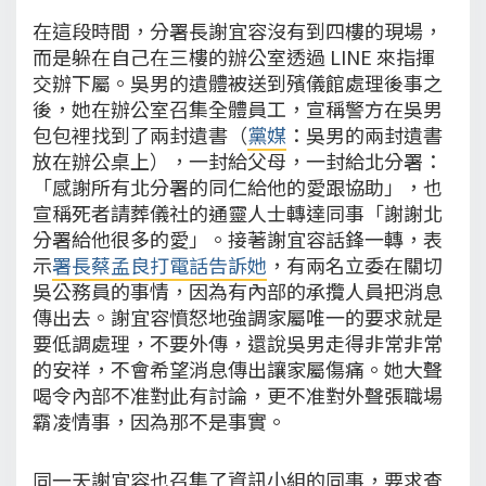
在這段時間，分署長謝宜容沒有到四樓的現場，
而是躲在自己在三樓的辦公室透過 LINE 來指揮
交辦下屬。吳男的遺體被送到殯儀館處理後事之
後，她在辦公室召集全體員工，宣稱警方在吳男
包包裡找到了兩封遺書（
黨媒
：吳男的兩封遺書
放在辦公桌上），一封給父母，一封給北分署：
「感謝所有北分署的同仁給他的愛跟協助」，也
宣稱死者請葬儀社的通靈人士轉達同事「謝謝北
分署給他很多的愛」。接著謝宜容話鋒一轉，表
示
署長蔡孟良打電話告訴她
，有兩名立委在關切
吳公務員的事情，因為有內部的承攬人員把消息
傳出去。謝宜容憤怒地強調家屬唯一的要求就是
要低調處理，不要外傳，還說吳男走得非常非常
的安祥，不會希望消息傳出讓家屬傷痛。她大聲
喝令內部不准對此有討論，更不准對外聲張職場
霸凌情事，因為那不是事實。
同一天謝宜容也召集了資訊小組的同事，要求查