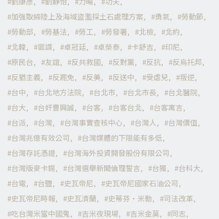
劉康彥
劉靜怡
力暘
功夫
加強取締陸上及海域盜濫採土石處理方案
勇氣
勞動節
勞動部
勞基法
勞工
勞發署
北檢
北約
北韓
匪諜
卓冠廷
卓榮泰
卡舒吉
印尼
原民台
友誼
反共救國
反對黨
反抗
反烏托邦
反猶主義
反罷免
反美
反送中
受虐兒
叛逆
台中
台北地方法院
台北市
台北市長
台北醫院
台大
台奸曹興誠
台客
台客台北
台客寓言
台派
台灣
台灣事實查核中心
台灣人
台灣價值
台灣兆億有效公司
台灣媒體的下限能有多低
台灣存託憑證
台灣海外投資開發股份有限公司
台灣版麥卡錫
台灣選舉新聞倫理誓言
台獨
台科大
台電
台鹽
史瓦帝尼
史瓦帝尼國家石油公司
史瓦帝尼時報
史瓦濟蘭
史蒂芬·米勒
司法改革
吃台灣米當中國鬼
吉米夜現場
吉米金莫
同志