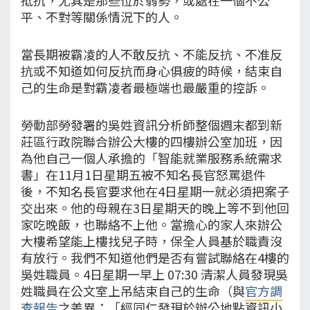
平、不對等關係情況下的人。
當長期被霸凌的人不敢反抗、不能反抗、不准反
抗或不知道如何反抗而身心俱疲的時候，結束自
己的生命是對霸凌者最極端也最嚴重的控訴。
勞動部勞發署的吳姓資訊分析師整個週末都到新
莊區行政院聯合辦公大樓的四樓辦公室加班，因
為他自己一個人承擔的「智能就業服務系統需求
書」在11月1日星期五被不知名長官怒罵退件
後，不知名長官要求他在4日星期一就必須把案子
交出來。他的母親在3日星期天的晚上等不到他回
家吃晚飯，也聯絡不上他。當擔心的家人來辦公
大樓希望能上樓找兒子時，保全人員基於職責沒
有放行。我們不知道他們是否有嘗試聯絡在4樓的
吳姓職員。4日星期一早上 07:30 清潔人員發現吳
姓職員在公文室上吊結束自己的生命（與
官方調
查報告
之差異：「經同仁發現於辦公地點資訊小