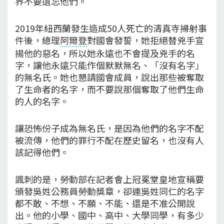
界不要遺忘他們。
2019年紐西蘭發生造成50人死亡的清真寺掃射事
件後，總理
阿爾登
對國會發誓，她拒絕替兇手宣
揚他的惡名，所以她永遠也不會提及兇手的名
字，讓他永遠只能作個默默無名、「沒有名字」
的無名氏。她也懇請國會成員，說出那些被奪取
了生命者的名字，而不要說那個奪取了他們生命
的人的名字。
讓恐怖份子成為無名氏，是因為他們的名字不配
被流傳，他們的罪行不配在歷史留名，也沒有人
該記得他們。
諷刺的是，勞動部在記者會上冠冕堂皇地宣稱要
頒發吳姓公務員勞動獎章，卻連吳姓同仁的名字
都不敢、不想、不願、不能、還是不准公開說
出。他的小學、國中、高中、大學同學，有多少