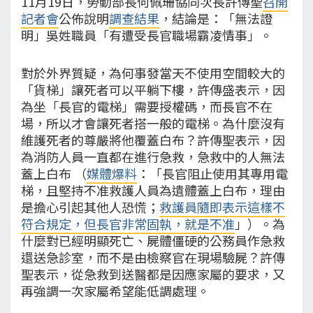
11月19日，勞動部長何佩珊協同次長許傳聖
召開
記者會
公佈說明
調查結果
，結論是：「無法證
明」吳姓職員「有遭受長官職場霸凌情事」。
對於外界質疑，為何事發當天不使用空間較大的
「貨梯」讓死者可以平躺下樓，許傳盛表示，因
為坐「長官的電梯」需要授權碼，而長官不在
場，所以才會讓死者搭一般的電梯。為什麼沒有
維護死者的尊嚴將他覆蓋白布？許傳聖表示，因
為消防人員一直都在進行急救，急救中的人無法
蓋上白布 （
媒體爆料
：「長官阻止使用其專用電
梯，且堅持不准救護人員為遺體蓋上白布，理由
是擔心引起其他人恐慌；
救護員隨即表示這樣不
符合規定，但長官非常固執，就是不准
」）。為
什麼對已經明顯死亡、屍體僵硬的公務員作急救
還送急診室，而不是由檢察官在現場驗屍？許傳
聖表示，從急救到送醫都是因應家屬的要求，又
再強調一次家屬希望能低調處理。