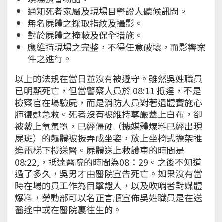
通知死者家屬及現場目擊證人聽候訊問。
無名屍體之採取指紋及攝影。
對於屍體之掩蔽及保全措施。
應維持現場之完整，不得任意破壞，而影響案
件之進行。
以上的法規在當日並沒有被遵守。雖然吳姓職員
已明顯死亡，但當警察人員於 08:11 抵達，不是
檢察官在場驗屍，而是消防人員對著遺體實施心
肺復甦急救。死者沒有被維持尊嚴蓋上白布，卻
被戴上氧氣罩，已經僵硬（據媒體爆料已經出現
屍斑）的軀體被扳弄成坐姿，放上坐椅式擔架推
進電梯下樓送醫。屍體送上救護車的時間是
08:22,，抵達醫院的時間為08：29。之後不知道
過了多久，吳男才由醫院宣告死亡。如果沒有當
時在場的員工作為目擊證人，以及吹哨者對媒體
爆料，勞動部可以名正言順宣佈吳姓職員是在送
醫途中或在醫院裏往生的。