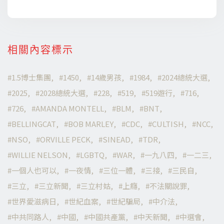
相關內容標示
1.5博士集團
1450
14歲男孩
1984
2024總統大選
2025
2028總統大選
228
519
519遊行
716
726
AMANDA MONTELL
BLM
BNT
BELLINGCAT
BOB MARLEY
CDC
CULTISH
NCC
NSO
ORVILLE PECK
SINEAD
TDR
WILLIE NELSON
LGBTQ
WAR
一九八四
一二三
一個人也可以
一夜情
三位一體
三接
三民自
三立
三立新聞
三立村姑
上癮
不法關說罪
世界愛滋病日
世紀血案
世紀騙局
中介法
中共同路人
中國
中國共產黨
中天新聞
中選會