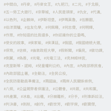
中間白
丹麥
丹麥女王
九把刀
二元
于北辰
五一勞工大遊行
京華城
人民是頭家
仇女
代溝
以色列
企鵝妹
伊斯坦堡
伊瑪莫魯
伍勝園
伯洋買驢
住友化學
何佩珊
何志偉
何明輝
作票
你知道的比我還多
你認識你的立委嗎
使女的故事
侯家瑜
侯漢廷
俄國
俄國總統大選
保育
信條
倫敦政經大學
假新聞
偏見
做功課
側翼
偽善
光電
光電三法
克林姆林宮
克里斯蒂·諾姆
兒童權利公約
內宣
內政部原民會
內政部國土署
全動法
全民公投
全民防衛動員準備法
兩國論
兩岸人民關係條例
八炯
公益揭弊者保護法
公聽會
共匪
共和黨
共產黨
冰島
出櫃
分崩離析
分手
刑事訴訟法
判決書
剝削
創作
劉世芳
劉宇席
劉寶傑