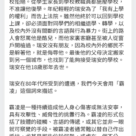
校拒絕。從學生家長到學校教職員都施壓學校，
不准讓他復學。年紀輕輕的瑞安為了「我有上學
的權利」而告上法院。雖然他終於可以回到學校
上課，卻必須面對同學們的相繼退學、轉學，以
及校內外沒有間斷的言語與行為暴力。街上的路
人會怒罵他是酷兒，而他家裏客廳甚至被人從窗
戶開槍過。瑞安沒有朋友，因為校內外的鄉民不
是躲著他，就是侮辱他。最後他的父母決定搬家
到另一個城市，也找到了能夠接受瑞安的學校。
瑞安在他18歲那年去世。
瑞安在80年代所受到的遭遇，我們今天會用「霸
凌」這個詞來描述。
霸凌是一種持續造成他人身心傷害或無法安寧，
具有攻擊性、威脅性的挑釁行為。霸凌的形式包
括了肢體的碰觸、言語的傳遞，或其它並非一眼
就可察覺的手段。被霸凌者通常難以替自己作出
抵抗，尤其是那些位於弱勢，或處在一個不公