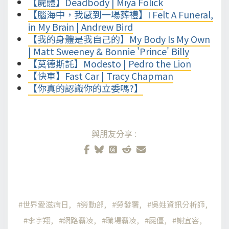
【屍體】Deadbody | Miya Folick
【腦海中，我感到一場葬禮】I Felt A Funeral,
in My Brain | Andrew Bird
【我的身體是我自己的】My Body Is My Own
| Matt Sweeney & Bonnie 'Prince' Billy
【莫德斯託】Modesto | Pedro the Lion
【快車】Fast Car | Tracy Chapman
【你真的認識你的立委嗎?】
與朋友分享:
世界愛滋病日
勞動部
勞發署
吳姓資訊分析師
李宇翔
網路霸凌
職場霸凌
屍僵
謝宜容