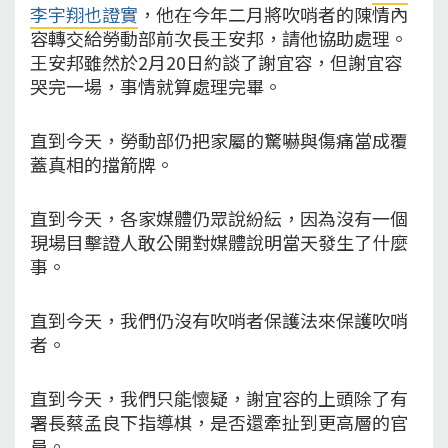
李宇翔也證實
，他在今年二月將吹哨者的陳情內
容轉交給勞動部前次長王安邦，請他協助處理。
王安邦雖然於2月20日約談了謝宜容，但謝宜容
哭完一場，事情就算處理完畢。
直到今天，勞動部仍把家屬的驚嚇與傷痛當成覆
蓋真相的擋箭牌。
直到今天，各家媒體仍眾說紛紜，因為沒有一個
現場目擊證人敢公開對媒體說明當天發生了什麼
事。
直到今天，我們仍沒有吹哨者保護法來保護吹哨
者。
直到今天，我們只能懷疑，謝宜容的上頭除了有
署長蔡孟良下指導棋，是否還牽扯到更高層的官
員。