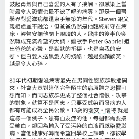
鼓起勇氣與自己喜愛的人有了接觸，卻感染上當
時最令人恐懼也最不被了解的病毒。那是一個醫
學界對愛滋病都還束手無策的年代。Steven 跟父
親相處並不融洽，但爸爸仍然是他臨終前守在病
床，輕聲安撫他閉上眼睛的人。歌曲的後半段突
然轉成充滿希望的大調，讓歌手 Peter Gabriel 道
出爸爸的心聲，是默默的祈禱，也是自我的安
慰。但白髮人送黑髮人的殘酷，越是強顏歡笑，
越是令人心碎。
80年代初期愛滋病毒最先在男同性戀族群散播開
來，社會大眾對這個完全陌生的病原體之恐懼可
想而知，而同志族群更成了整個社會憎恨、攻擊
的對象。就算不是同志，只要受感染而發病的人
都有可能成為全民公敵。13歲的
瑞安·懷特
就是
這樣一個例子。患有血友症的他，每週都需要接
受輸血，卻因為輸入了受污染的血液而感染愛滋
病。當他健康好轉而希望回學校上課時，卻被學