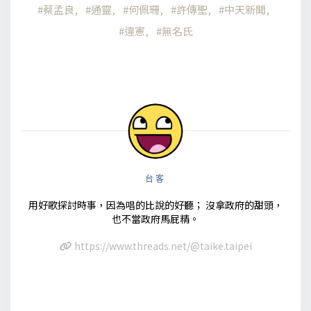
蔡孟良
通靈
何佩珊
許傳聖
中天新聞
違憲
無名氏
台客
用好歌探討時事，因為唱的比說的好聽； 沒拿政府的甜頭，
也不當政府馬屁精。
https://www.threads.net/@taike.taipei