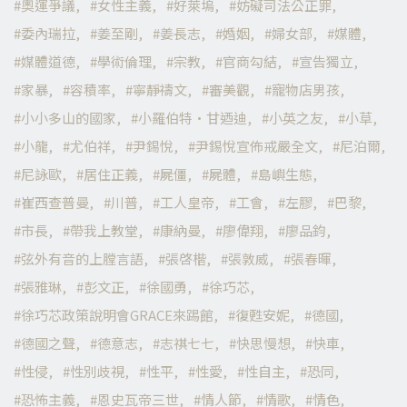
奧運爭議
女性主義
好萊塢
妨礙司法公正罪
委內瑞拉
姜至剛
姜長志
婚姻
婦女部
媒體
媒體道德
學術倫理
宗教
官商勾結
宣告獨立
家暴
容積率
寧靜禱文
審美觀
寵物店男孩
小小多山的國家
小羅伯特·甘迺迪
小英之友
小草
小龍
尤伯祥
尹錫悅
尹錫悅宣佈戒嚴全文
尼泊爾
尼詠歐
居住正義
屍僵
屍體
島嶼生態
崔西查普曼
川普
工人皇帝
工會
左膠
巴黎
市長
帶我上教堂
康納曼
廖偉翔
廖品鈞
弦外有音的上膛言語
張啓楷
張敦威
張春暉
張雅琳
彭文正
徐國勇
徐巧芯
徐巧芯政策說明會GRACE來踢館
復甦安妮
德國
德國之聲
德意志
志祺七七
快思慢想
快車
性侵
性別歧視
性平
性愛
性自主
恐同
恐怖主義
恩史瓦帝三世
情人節
情歌
情色