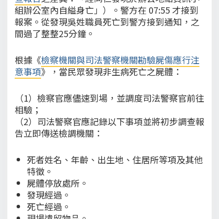
組辦公室內自縊身亡」）。警方在 07:55 才接到
報案。從發現吳姓職員死亡到警方接到通知，之
間過了整整25分鐘。
根據《
檢察機關與司法警察機關勘驗屍傷應行注
意事項
》，當民眾發現非生病死亡之屍體：
（1）檢察官應儘速到場，並調度司法警察官前往
相驗；
（2）司法警察官應記錄以下事項並將初步調查報
告立即傳送檢調機關：
死者姓名、年齡、出生地、住居所等項及其他
特徵。
屍體停放處所。
發現經過。
死亡經過。
現場遺留物品。