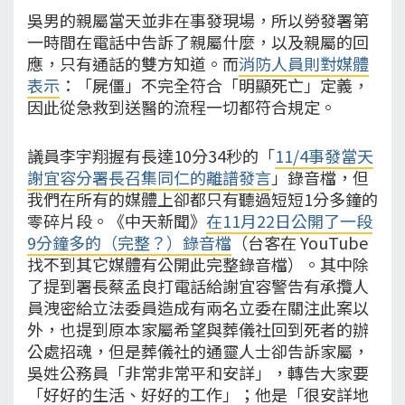
吳男的親屬當天並非在事發現場，所以勞發署第
一時間在電話中告訴了親屬什麼，以及親屬的回
應，只有通話的雙方知道。而
消防人員則對媒體
表示
：「屍僵」不完全符合「明顯死亡」定義，
因此從急救到送醫的流程一切都符合規定。
議員李宇翔握有長達10分34秒的「
11/4事發當天
謝宜容分署長召集同仁的離譜發言
」錄音檔，但
我們在所有的媒體上卻都只有聽過短短1分多鐘的
零碎片段。《中天新聞》
在11月22日公開了一段
9分鐘多的（完整？）錄音檔
（台客在 YouTube
找不到其它媒體有公開此完整錄音檔）。其中除
了提到署長蔡孟良打電話給謝宜容警告有承攬人
員洩密給立法委員造成有兩名立委在關注此案以
外，也提到原本家屬希望與葬儀社回到死者的辦
公處招魂，但是葬儀社的通靈人士卻告訴家屬，
吳姓公務員「非常非常平和安詳」，轉告大家要
「好好的生活、好好的工作」；他是「很安詳地