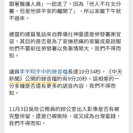
跟著醫護人員」一起走了。因為「他人不在北分
署，但是他很平安的離開了」，所以家屬下午就
不過來。
通靈的連篇鬼話來自葬儀社神童還是勞發署謝宜
容，其目的是否是為了安撫悲痛的家屬或是說服
他們不要前往勞發署以免事情鬧大，我們不得而
知。
議員
李宇翔手中的錄音檔
長達10分34秒，
《中天
新聞》公開的錄音檔
約有9分20秒。這相差的一
分多鐘是否還有更多的語音內容，我們不得而
知。
11月3日吳姓公務員的辦公室出入影像是否有被
完整保留，還是已被刪除，或又成為台灣蜜餞，
我們不得而知。