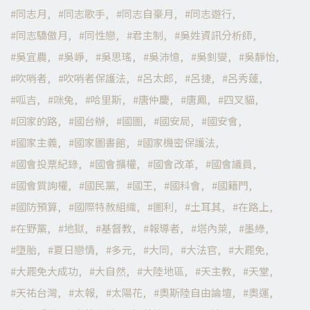
同志月
同志歌手
同志自豪月
同志遊行
同志驕傲月
同性戀
君主制
吳姓資訊分析師
吳宜農
吳崢
吳思瑤
吳沛憶
吳釗燮
吳靜怡
吹哨者
吹哨者保護法
呂太郎
呂捷
呂秀蓮
呱吉
咪兔
哈里斯
唐仲慶
唐鳳
四叉貓
回家的路
國台辦
國圖
國安局
國安會
國家主義
國家圖書館
國家機密保護法
國會投票紀錄
國會擴權
國會改革
國會議員
國會質詢權
國民黨
國王
國科會
國籍門
國防預算
國際特赦組織
圖利
土耳其
在路上
在野黨
地獄
基督教
報導者
塔內萊
墨綠
墮胎
夏日戀情
多元
大同
大法官
大罷免
大罷免大成功
大自然
大陸地區
天主教
天堂
天祐台灣
太報
太陽花
奧斯陸自由論壇
奧運