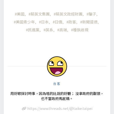
美國
蔡英文集團
蔡英文政經財團
騙子
美國青少年
日本
日僑
政客
新聞道德
民進黨
英系
高端
種族歧視
台客
用好歌探討時事，因為唱的比說的好聽； 沒拿政府的甜頭，
也不當政府馬屁精。
https://www.threads.net/@taike.taipei