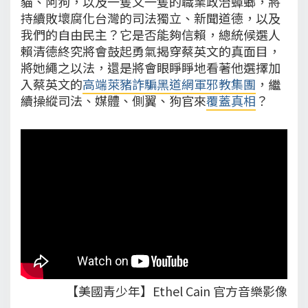
貓、阿狗，以及一隻又一隻的職業政治蟑螂，將
持續敗壞腐化台灣的司法獨立、新聞道德，以及
我們的自由民主？它是否能夠信賴，總統候選人
賴清德終究將會鼓起勇氣揭穿蔡英文的真面目，
將她繩之以法，還是將會眼睜睜地看著他選擇加
入蔡英文的
高端萊豬詐騙黑道網軍邪教集團
，繼
續操縱司法、媒體、側翼、狗官來
覆蓋真相
？
【美國青少年】Ethel Cain 官方音樂影像