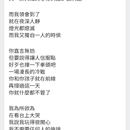
而我領會到了
就在夜深人靜
燈光都熄滅
而我又獨自一人的時侯
你直言無妨
但要說得讓人信服點
好歹也揮一下拳頭吧
一場漫長的冷戰
你和你孩子就在前線
再撐過這一天
你就什麼都不管了
我為所欲為
在看台上大哭
我說我玩得很開心
我不需要任何人的施捨