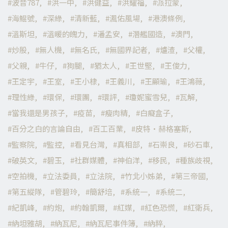
波音787
洪一中
洪健益
洪耀福
派拉蒙
海鯤號
深綠
清新藍
渢佑風場
港澳條例
溫斯坦
溫暖的魄力
潘孟安
潛艦國造
澳門
炒股
無人機
無名氏
無國界記者
爐渣
父權
父親
牛仔
狗腿
猶太人
王世堅
王俊力
王定宇
王室
王小棣
王義川
王顯瑜
王鴻薇
理性綠
環保
環團
環評
瓊妮蜜雪兒
瓦解
當我還是男孩子
疫苗
瘦肉精
白癡盒子
百分之白的言論自由
百工百業
皮特·赫格塞斯
監察院
監控
看見台灣
真相部
石崇良
砂石車
破英文
碧玉
社群媒體
神伯洋
移民
種族歧視
空拍機
立法委員
立法院
竹北小姊弟
第三帝國
第五縱隊
管碧玲
簡舒培
系統一
系統二
紀凱峰
約炮
約翰凱爾
紅媒
紅色恐慌
紅衛兵
納坦雅胡
納瓦尼
納瓦尼事件簿
納粹