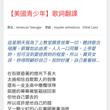
【美國青少年】歌詞翻譯
原名：American Teenager 原創：Hayden Anhedönia （Ethel Cain)
這星期天我為了上教堂願意放棄一切，聽詩歌合
唱團，歌聲如此由衷，人人一口同聲。上帝愛
妳，但可沒到要拯救妳的程度。所以，寶貝女
孩，妳得照顧好自己，祝妳好運，自己看著辦...
在街頭昏黃的燈光下長大
太過相信自欺欺人的假像
還有一支支高中橄欖球隊
鄰居的哥哥被裝箱送回家
但他自己要去的
所以或許是他自己的錯
又一顆火紅的心在美國夢裏消逝