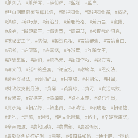
蕭奕弘
蕭美琴
薛朝輝
藍媒
藍白
藍白刪體育署預算11億
藐視國會
藐視國會罪
藝術
藻礁
蘇巧慧
蘇治芬
蘇珊薇格
蘇貞昌
蜜餞
蟾蜍
街頭霸王
衛家盟
衛福部
被攔截的訊息
被秘密主宰
裴偉
製造真相
言論審查
言論自由
記者
許傳聖
許嘉恬
許淑華
詐騙女王
詐騙集團
話術
詹為元
認知作戰
說方言
論文門
諸神的盛宴
謝宜容
謝銘洋
證交法
證券交易法
護國群山
貝靈貓
財劃法
財團
財政收支劃分法
貧窮
貧窮線
貪污
貪污腐敗
費鴻泰
賀德芬
賀錦麗
資本主義
資訊作戰
賈永婕
賴品妤
賴惠員
賴清德
賴瑞隆
賴瑞雄
走狗
走讀
趙博
跨文化衝擊
路卡
辛妮歐康諾
辛蒂羅波
農地回填
農業部
農發條例
農發條例施行細則
農藥
迢迢歸鄉路
迪士尼
迷信