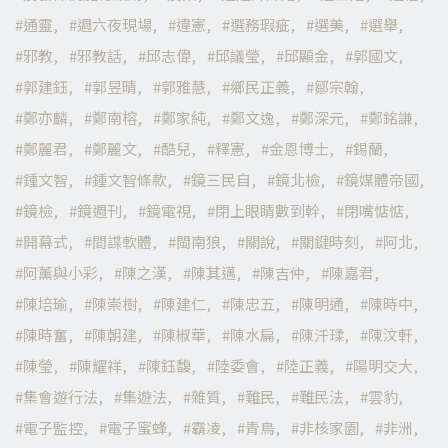
通靈
週六夜現場
違憲
選務瑕疵
選美
選舉
邪教
邪教話
邱志偉
邱議瑩
邱顯金
郭國文
郭建鈺
郭昱晴
郭雅慧
鄉民正義
鄒宗翰
鄭亦麟
鄭南榕
鄭家純
鄭文逸
鄭深元
鄭銘謙
鄭麗君
鄭麗文
酷兒
釋憲
金恩博士
錫蘭
鍾文智
鍾文智條款
鏡三民自
鏡北檢
鏡媒體帝國
鏡檢
鏡週刊
鏡電視
閉上眼睛數到幹
閉嘴惦惦
開幕式
間諜軟體
閩南狼
關說
關鍵時刻
阿北
阿薰與小彩
陳之漢
陳其邁
陳吉仲
陳嘉君
陳培瑜
陳崇樹
陳建仁
陳忠五
陳明通
陳時中
陳時奮
陳朝建
陳椒華
陳水扁
陳汘瑈
陳汶軒
陳瑩
陳耀祥
陳鈺馥
陸委會
陸正義
陽明交大
集會遊行法
集遊法
雜質
難民
難民法
雲豹
電子監控
電子蜜蜂
霸凌
青鳥
非核家園
非洲