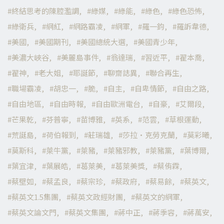
終結思考的陳腔濫調
綠媒
綠能
綠色
綠色恐怖
綠衛兵
網紅
網路霸凌
網軍
羅一鈞
羅訴韋德
美國
美國期刊
美國總統大選
美國青少年
美濃大峽谷
美麗島事件
翁達瑞
習近平
翟本喬
翟神
老大姐
耶誕節
聊齋誌異
聯合再生
職場霸凌
胡忠一
脆
自主
自卑情節
自由之路
自由地區
自由時報
自由歐洲電台
自豪
艾爾段
芒果乾
芬普寧
苗博雅
英系
范雲
草根運動
荒誕島
荷伯報到
莊瑞雄
莎拉·克勞克蘭
莫彩曦
莫斯科
萊牛黨
萊豬
萊豬邪教
萊豬黨
葉博爾
葉宜津
葉展皓
葛萊美
葛萊美獎
蔡侑霖
蔡壁如
蔡孟良
蔡宗珍
蔡政府
蔡易餘
蔡英文
蔡英文1.5集團
蔡英文政經財團
蔡英文的網軍
蔡英文論文門
蔡英文集團
蔣中正
蔣季容
蔣萬安