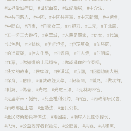
世界愛滋病日
世紀血案
世紀騙局
中介法
中共同路人
中國
中國共產黨
中天新聞
中選會
中間白
丹麥
丹麥女王
九把刀
二元
于北辰
五一勞工大遊行
京華城
人民是頭家
仇女
代溝
以色列
企鵝妹
伊斯坦堡
伊瑪莫魯
伍勝園
伯洋買驢
住友化學
何佩珊
何志偉
何明輝
作票
你知道的比我還多
你認識你的立委嗎
使女的故事
侯家瑜
侯漢廷
俄國
俄國總統大選
保育
信條
倫敦政經大學
假新聞
偏見
做功課
側翼
偽善
光電
光電三法
克林姆林宮
克里斯蒂·諾姆
兒童權利公約
內宣
內政部原民會
內政部國土署
全動法
全民公投
全民防衛動員準備法
兩國論
兩岸人民關係條例
八炯
公益揭弊者保護法
公聽會
共匪
共和黨