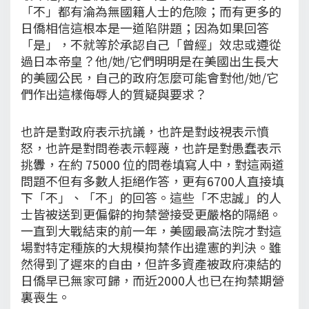
「不」都有淪為無國籍人士的危險；而有更多的
日僑相信這根本是一道陷阱題；因為如果回答
「是」，不就等於承認自己「曾經」效忠或遵從
過日本帝皇？他/她/它們明明是在美國出生長大
的美國公民，自己的政府怎麼可能會對他/她/它
們作出這樣侮辱人的質疑與要求？
也許是對政府表示抗議，也許是對歧視表示憤
怒，也許是對問卷表示輕蔑，也許是對愚蠢表示
挑釁，在約 75000 位的問卷填寫人中，對這兩道
問題不但有多數人拒絕作答，更有6700人直接填
下「不」、「不」的回答。這些「不忠誠」的人
士皆被送到更偏僻的拘禁營接受更嚴格的隔絕。
一直到大戰結束的前一年，美國最高法院才對這
場對特定種族的大規模拘禁作出違憲的判決。雖
然得到了遲來的自由，但許多資產被政府凍結的
日僑早已無家可歸，而近2000人也已在拘禁期營
裏喪生。