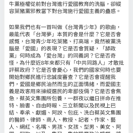
牛黨極權從前對台灣進行愛國教育的洗腦，卻縱
容萊豬黨邪教當下對台灣施行愛國主義的蠱惑。
如果我們也有一首叫做《台灣青少年》的歌曲，
最能代表「台灣夢」本質的會是什麼？它是否會
感慨，台灣青少年吃萊豬、打高端，竟然被黨洗
腦是「愛國」的表現？它是否會質疑，「舔政
黨」何時成為「愛台灣」的同義詞？它是否奇
怪，為什麼近8年來都只有「中共同路人」才敢批
評蔡政府？它是否會憂心，我們的國家何時也要
開始對鄉民進行忠誠度審查？它是否會提醒我
們，愛國是鄉民油然而生的正面情緒，而愛國主
義是政客用來操縱選民的卑鄙伎倆？它是否會焦
急，蔡英文集團所包養，一群夜以繼日拼命在推
特、臉書、自由時報、三立新聞以及民視上巴
結、奉承、獻媚、阿諛、包庇、洗白蔡英文集團
的醫師、律師、商人、教授、記者、作家、藝
人、網紅、名嘴、男孩、女孩、型男、美女、阿