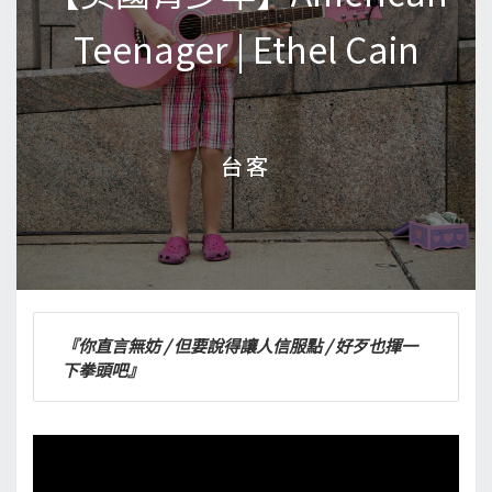
Teenager | Ethel Cain
Teenager | Ethel Cain
台客
台客
『你直言無妨 / 但要說得讓人信服點 / 好歹也揮一
下拳頭吧』