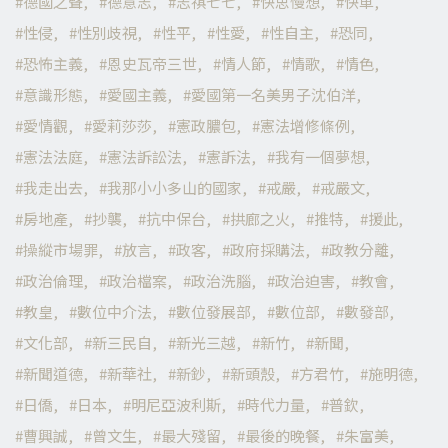
德國之聲
德意志
志祺七七
快思慢想
快車
性侵
性別歧視
性平
性愛
性自主
恐同
恐怖主義
恩史瓦帝三世
情人節
情歌
情色
意識形態
愛國主義
愛國第一名美男子沈伯洋
愛情觀
愛莉莎莎
憲政膿包
憲法增修條例
憲法法庭
憲法訴訟法
憲訴法
我有一個夢想
我走出去
我那小小多山的國家
戒嚴
戒嚴文
房地產
抄襲
抗中保台
拱廊之火
推特
援此
操縱市場罪
放言
政客
政府採購法
政教分離
政治倫理
政治檔案
政治洗腦
政治迫害
教會
教皇
數位中介法
數位發展部
數位部
數發部
文化部
新三民自
新光三越
新竹
新聞
新聞道德
新華社
新鈔
新頭殼
方君竹
施明德
日僑
日本
明尼亞波利斯
時代力量
普欽
曹興誠
曾文生
最大殘留
最後的晚餐
朱富美