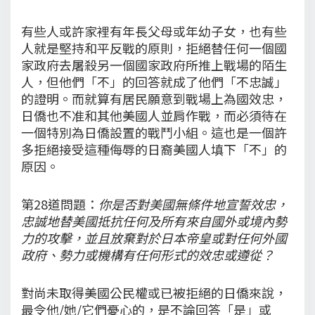
有些人或許家裡有年長父母或年幼子女，也有些
人就是堅持和平反戰的原則，拒絕替任何一個國
家政府去屠殺另一個國家政府所推上戰場的陌生
人，但他們「不」的回答就成了他們「不忠誠」
的證明。而就算有居民願意到戰場上為國效忠，
日僑也不准和其他美國人並肩作戰，而必須待在
一個特別為日僑設置的戰鬥小組。這也是一個許
多拒絕接受這種侮辱的日裔美國人填下「不」的
原因。
第28道問題：
你是否對美國無條件地宣誓效忠，
忠誠地替美國抵抗任何及所有來自國外或境內勢
力的攻擊，並且放棄對於日本帝皇或對任何外國
政府、勢力或機構有任何形式的效忠或遵從？
對尚未取得美國公民權或已被拒絕的日僑來說，
最令他/她/它們憂心的，是不論回答「是」或