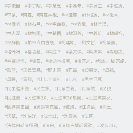
李俊俋
李宇翔
李慧芝
李易修
李源生
李進勇
李遠
東森
東森電視
林佳龍
林俊憲
林俊言
林偉帆
林右昌
林宅血案
林宜敬
林宜瑾
林志潔
林智堅
林楚茵
林淑芬
林義雄
林郁容
林靜儀
柏林自由會議
柯建銘
柯文哲
柯景騰
格瑞姆
格陵蘭
桌底下
梁文傑
梁洪昇
楊惠欽
極權恐怖
標案
橋頭地檢署
檔案局
欣妮·歐康諾
歐盟
正義毒品
歷史哥
死黨
殺蟲劑
母親
母體
毒癮
比比企業社
比科
民主已死
民主進步黨
民主黨
民眾主義
民眾黨
民視
民進黨
民進黨2.0
民進黨2.0集團
民進黨美女
民進黨集團
民鏡黨集團
氣爆
江貞諭
沃土
沃草
沈伯洋
沈土城
沈慶京
法國
法律白話文運動
法白
法綠白賊話運動
波音737