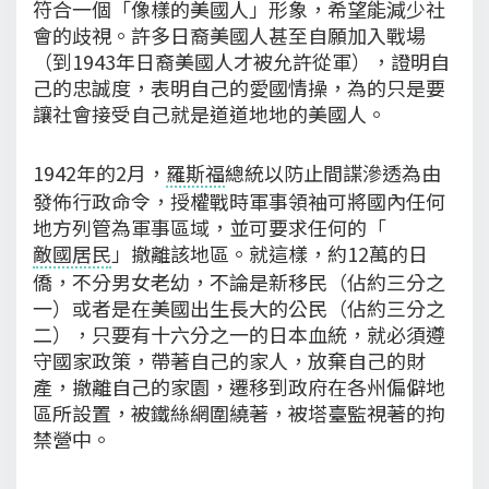
符合一個「像樣的美國人」形象，希望能減少社
會的歧視。許多日裔美國人甚至自願加入戰場
（到1943年日裔美國人才被允許從軍），證明自
己的忠誠度，表明自己的愛國情操，為的只是要
讓社會接受自己就是道道地地的美國人。
1942年的2月，
羅斯福
總統以防止間諜滲透為由
發佈行政命令，授權戰時軍事領袖可將國內任何
地方列管為軍事區域，並可要求任何的「
敵國居民
」撤離該地區。就這樣，約12萬的日
僑，不分男女老幼，不論是新移民（佔約三分之
一）或者是在美國出生長大的公民（佔約三分之
二），只要有十六分之一的日本血統，就必須遵
守國家政策，帶著自己的家人，放棄自己的財
產，撤離自己的家園，遷移到政府在各州偏僻地
區所設置，被鐵絲網圍繞著，被塔臺監視著的拘
禁營中。