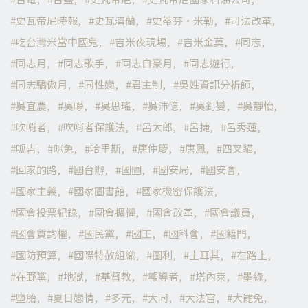
史瓦帝尼時報
史瓦濟蘭
史蒂芬·米勒
司法改革
吃台灣米當中國鬼
吉米夜現場
吉米金莫
同志
同志月
同志歌手
同志自豪月
同志遊行
同志驕傲月
同性戀
君主制
吳姓資訊分析師
吳宜農
吳崢
吳思瑤
吳沛憶
吳釗燮
吳靜怡
吹哨者
吹哨者保護法
呂太郎
呂捷
呂秀蓮
呱吉
咪兔
哈里斯
唐仲慶
唐鳳
四叉貓
回家的路
國台辦
國圖
國安局
國安會
國家主義
國家圖書館
國家機密保護法
國會投票紀錄
國會擴權
國會改革
國會議員
國會質詢權
國民黨
國王
國科會
國籍門
國防預算
國際特赦組織
圖利
土耳其
在路上
在野黨
地獄
基督教
報導者
塔內萊
墨綠
墮胎
夏日戀情
多元
大同
大法官
大罷免