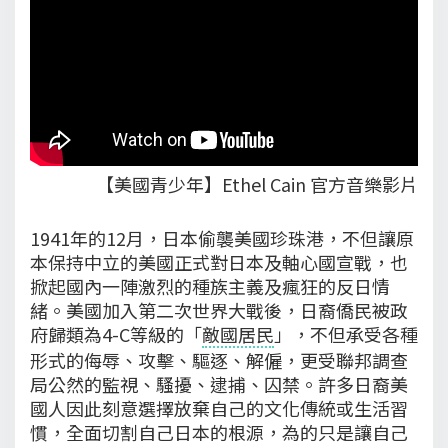
【美國青少年】Ethel Cain 官方音樂影片
1941年的12月，日本偷襲美國珍珠港，不但讓原
本保持中立的美國正式對日本及軸心國宣戰，也
掀起國內一陣激烈的種族主義及瘋狂的反日情
緒。美國加入第二次世界大戰後，日裔僑民被政
府歸類為4-C等級的「
敵國居民
」，不但承受各種
形式的侮辱、攻擊、驅逐、解僱，更受聯邦調查
局公然的監視、騷擾、逮捕、囚禁。許多日裔美
國人因此刻意選擇放棄自己的文化傳統或生活習
慣，全面切割自己日本的根源，為的只是讓自己