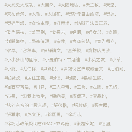
大罷免大成功
大自然
大陸地區
天主教
天堂
天祐台灣
太報
太陽花
奧斯陸自由論壇
奧運
奧運爭議
女性主義
好萊塢
妨礙司法公正罪
委內瑞拉
姜至剛
姜長志
婚姻
婦女部
媒體
媒體道德
學術倫理
宗教
官商勾結
宣告獨立
家暴
容積率
寧靜禱文
審美觀
寵物店男孩
小小多山的國家
小羅伯特·甘迺迪
小英之友
小草
小龍
尤伯祥
尹錫悅
尹錫悅宣佈戒嚴全文
尼泊爾
尼詠歐
居住正義
屍僵
屍體
島嶼生態
崔西查普曼
川普
工人皇帝
工會
左膠
巴黎
市長
帶我上教堂
康納曼
廖偉翔
廖品鈞
弦外有音的上膛言語
張啓楷
張敦威
張春暉
張雅琳
彭文正
徐國勇
徐巧芯
徐巧芯政策說明會GRACE來踢館
復甦安妮
德國