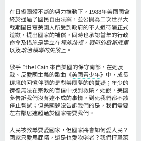
在日僑團體不斷的努力推動下，1988年美國國會
終於通過了
國民自由法案
，並公開為二次世界大
戰期間日裔美國人所受到政府的不人道待遇正式
道歉，提出國家的補償，同時也承認當年的行政
命令及措施是建立在
種族歧視
，
戰時的歇斯底里
以及
政治領導的失敗
上。
歌手 Ethel Cain 來自美國的保守南部，在她反
戰、反愛國主義的歌曲《
美國青少年
》中，成長
環境的回憶伴隨的是對美國夢的的質疑；年少的
徬徨無法在宗教的盲信中找到救贖。她說，美國
夢告訴我們沒有達不成的事情，到死我們都不該
停止嘗試；但美國夢沒告訴我們的是，我們需要
左右鄰居遠超過於國家需要我們。
人民被教導要愛國家，但國家將會如何愛人民？
國家只愛馬屁精，還是也愛吹哨者？我們抨擊萊