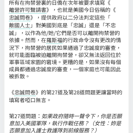
所有在拘禁營裏的日僑在次年被要求填寫《
離營許可聲請書
》，也就是美國今日俗稱的《
忠誠問卷
》，提供政府以二分法判定這些「
敵國人士
」對美國到底是「忠誠」還是「不忠
誠」，以作為他/她/它們是否可以離開拘禁營的
依據。然而，在
羅斯福
的行政命令沒有更改的情
況下，拘禁營的居民如果通過了忠誠度的審查，
就可能面臨被迫離開拘禁營，卻又無法返回位於
軍事區域家園的窘境。更糟的是，如果沒有每個
成員都通過忠誠度的審查，一個家庭也可能因此
被拆散。
《
忠誠問卷
》的第27道及第28道問題更讓當時的
填寫者啞口無言。
第27道問題：
如果政府隨時一聲令下，你是否願
意加入美國軍隊，執行作戰任務？（女性：妳是
否願意加入護士救護隊到前線服務？）