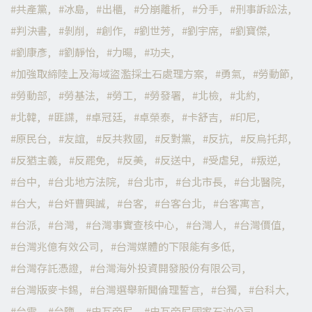
共產黨
冰島
出櫃
分崩離析
分手
刑事訴訟法
判決書
剝削
創作
劉世芳
劉宇席
劉寶傑
劉康彥
劉靜怡
力暘
功夫
加強取締陸上及海域盜濫採土石處理方案
勇氣
勞動節
勞動部
勞基法
勞工
勞發署
北檢
北約
北韓
匪諜
卓冠廷
卓榮泰
卡舒吉
印尼
原民台
友誼
反共救國
反對黨
反抗
反烏托邦
反猶主義
反罷免
反美
反送中
受虐兒
叛逆
台中
台北地方法院
台北市
台北市長
台北醫院
台大
台奸曹興誠
台客
台客台北
台客寓言
台派
台灣
台灣事實查核中心
台灣人
台灣價值
台灣兆億有效公司
台灣媒體的下限能有多低
台灣存託憑證
台灣海外投資開發股份有限公司
台灣版麥卡錫
台灣選舉新聞倫理誓言
台獨
台科大
台電
台鹽
史瓦帝尼
史瓦帝尼國家石油公司