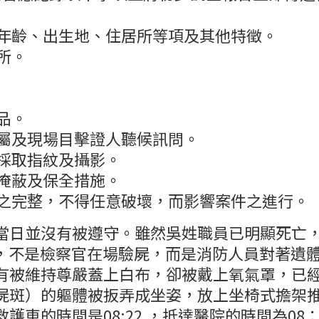
年齡、出生地、住居所等項及其他特徵。
所。
品。
屬及現場目擊證人聽候訊問。
採取指紋及攝影。
掩蔽及保全措施。
之完整，不得任意破壞，而影響案件之進行。
當日並沒有被遵守。雖然吳姓職員已明顯死亡
 抵達，不是檢察官在場驗屍，而是消防人員對著遺
有被維持尊嚴蓋上白布，卻被戴上氧氣罩，已
屍斑）的軀體被扳弄成坐姿，放上坐椅式擔架
護車的時間是08:22,，抵達醫院的時間為08