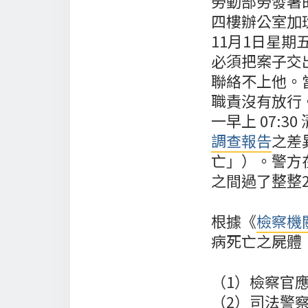
勞動部勞發署
四樓辦公室加
11月1日星
必須把案子交
聯絡不上他。
職責沒有放行
一早上 07:
調查報告
之差
亡」）。警方在
之間過了整整
根據《
檢察機
病死亡之屍體
（1）檢察官
（2）司法警