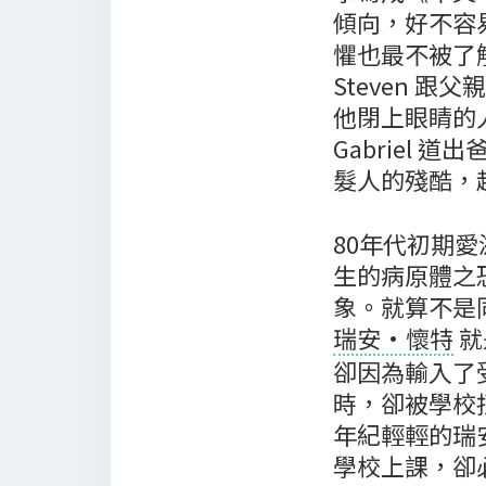
傾向，好不容
懼也最不被了
Steven 
他閉上眼睛的人
Gabriel
髮人的殘酷，
80年代初期
生的病原體之
象。就算不是
瑞安·懷特
就
卻因為輸入了
時，卻被學校
年紀輕輕的瑞
學校上課，卻