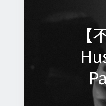
【
【
Hu
Hu
Pa
Pa