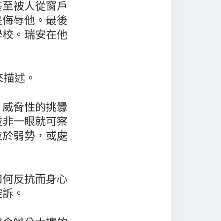
甚至被人從窗戶
是侮辱他。最後
學校。瑞安在他
來描述。
、威脅性的挑釁
並非一眼就可察
位於弱勢，或處
如何反抗而身心
控訴。