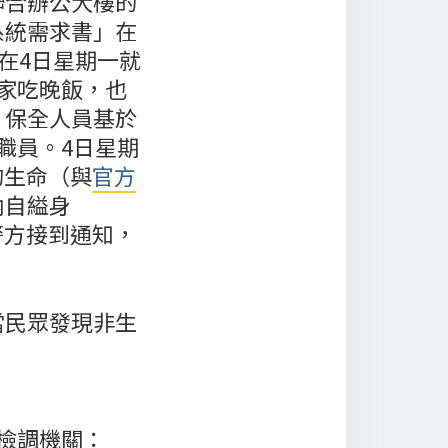
聯合辦公大樓的
系統需求書」在
在4日星期一就
家吃晚飯，也
，保全人員基於
職員。4日星期
的生命（與
官方
內自縊身
警方接到通知，
當民眾發現非生
檢調機關：