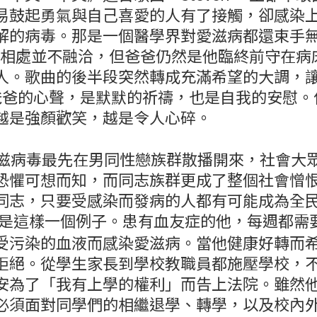
易鼓起勇氣與自己喜愛的人有了接觸，卻感染
解的病毒。那是一個醫學界對愛滋病都還束手
跟父親相處並不融洽，但爸爸仍然是他臨終前守在
。歌曲的後半段突然轉成充滿希望的大調，讓歌手
 道出爸爸的心聲，是默默的祈禱，也是自我的安慰
越是強顏歡笑，越是令人心碎。
愛滋病毒最先在男同性戀族群散播開來，社會大
恐懼可想而知，而同志族群更成了整個社會憎
同志，只要受感染而發病的人都有可能成為全民
是這樣一個例子。患有血友症的他，每週都需
受污染的血液而感染愛滋病。當他健康好轉而
拒絕。從學生家長到學校教職員都施壓學校，
安為了「我有上學的權利」而告上法院。雖然
必須面對同學們的相繼退學、轉學，以及校內