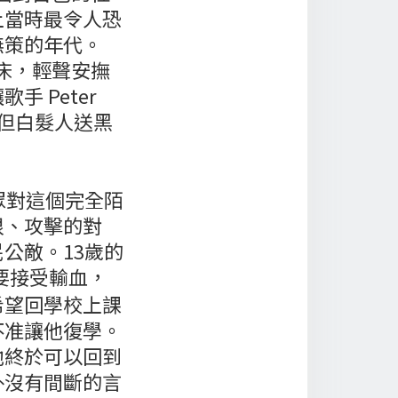
上當時最令人恐
無策的年代。
病床，輕聲安撫
 Peter
。但白髮人送黑
眾對這個完全陌
恨、攻擊的對
公敵。13歲的
要接受輸血，
希望回學校上課
不准讓他復學。
他終於可以回到
外沒有間斷的言