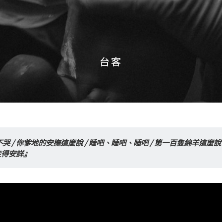
台客
台客
 / 你爹地的安撫這麼說 / 睡吧、睡吧、睡吧 / 第一百隻綿羊這麼說
走得安詳』