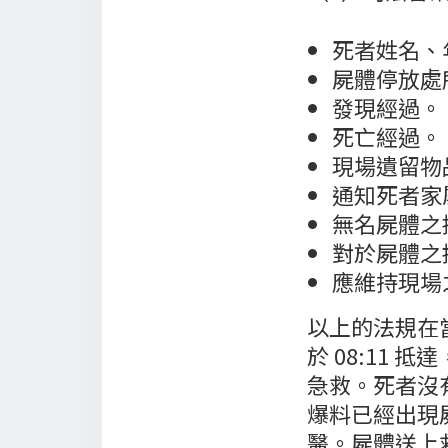
死者姓名、
屍體停放處
發現經過。
死亡經過。
現場遺留物
通知死者家
無名屍體之
對於屍體之
應維持現場
以上的法規在
於 08:11
急救。死者沒
爆料已經出現
醫。屍體送上救