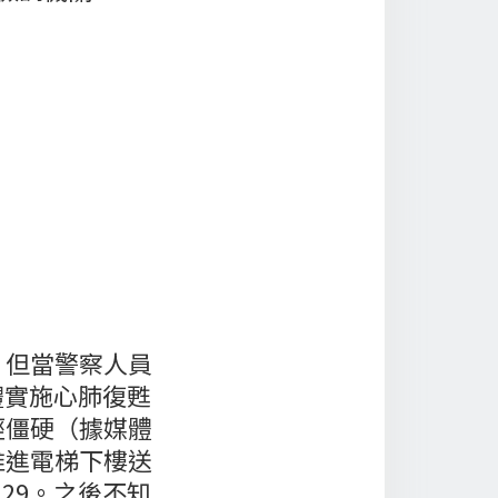
，但當警察人員
體實施心肺復甦
經僵硬（據媒體
推進電梯下樓送
：29。之後不知