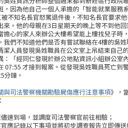
的吳姓資訊分析師整個週末都到新莊區行政院
班，因為他自己一個人承擔的「智能就業服務
期五被不知名長官怒罵退件後，不知名長官要求他
出來。他的母親在3日星期天的晚上等不到他回
當擔心的家人來辦公大樓希望能上樓找兒子時
。我們不知道他們是否有嘗試聯絡在4樓的吳姓
30 清潔人員發現吳姓職員在公文室上吊結束自己
異：「經同仁發現於辦公地點資訊小組辦公室
 07:55 才接到報案。從發現吳姓職員死亡到
25分鐘。
關與司法警察機關勘驗屍傷應行注意事項
》，
：
應儘速到場，並調度司法警察官前往相驗；
察官應記錄以下事項並將初步調查報告立即傳送