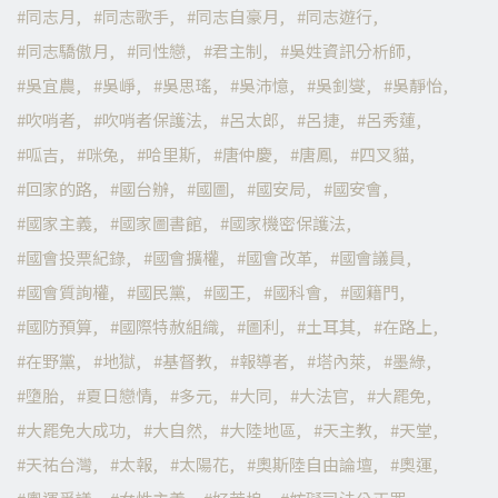
同志月
同志歌手
同志自豪月
同志遊行
同志驕傲月
同性戀
君主制
吳姓資訊分析師
吳宜農
吳崢
吳思瑤
吳沛憶
吳釗燮
吳靜怡
吹哨者
吹哨者保護法
呂太郎
呂捷
呂秀蓮
呱吉
咪兔
哈里斯
唐仲慶
唐鳳
四叉貓
回家的路
國台辦
國圖
國安局
國安會
國家主義
國家圖書館
國家機密保護法
國會投票紀錄
國會擴權
國會改革
國會議員
國會質詢權
國民黨
國王
國科會
國籍門
國防預算
國際特赦組織
圖利
土耳其
在路上
在野黨
地獄
基督教
報導者
塔內萊
墨綠
墮胎
夏日戀情
多元
大同
大法官
大罷免
大罷免大成功
大自然
大陸地區
天主教
天堂
天祐台灣
太報
太陽花
奧斯陸自由論壇
奧運