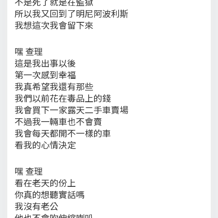
不是死了就是在監獄
所以我又回到了明尼阿波利斯
我想這次我會留下來
嘿 查理
這是我出事以後
第一次感到幸福
我真希望我還有那些
我們以前花在毒品上的錢
我會買下一家露天二手車賣場
不過我一輛車也不會賣
我會每天都開不一樣的車
看我的心情決定
嘿 查理
看在老天的份上
你真的想聽實話嗎
我沒有老公
他也不會吹伸縮喇叭