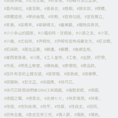
奧運爭議
女性主義
好萊塢
妨礙司法公正罪
委內瑞拉
姜至剛
姜長志
婚姻
婦女部
媒體
媒體道德
學術倫理
宗教
官商勾結
宣告獨立
家暴
容積率
寧靜禱文
審美觀
寵物店男孩
小小多山的國家
小羅伯特·甘迺迪
小英之友
小草
小龍
尤伯祥
尹錫悅
尹錫悅宣佈戒嚴全文
尼泊爾
尼詠歐
居住正義
屍僵
屍體
島嶼生態
崔西查普曼
川普
工人皇帝
工會
左膠
巴黎
市長
帶我上教堂
康納曼
廖偉翔
廖品鈞
弦外有音的上膛言語
張啓楷
張敦威
張春暉
張雅琳
彭文正
徐國勇
徐巧芯
徐巧芯政策說明會GRACE來踢館
復甦安妮
德國
德國之聲
德意志
志祺七七
快思慢想
快車
性侵
性別歧視
性平
性愛
性自主
恐同
恐怖主義
恩史瓦帝三世
情人節
情歌
情色