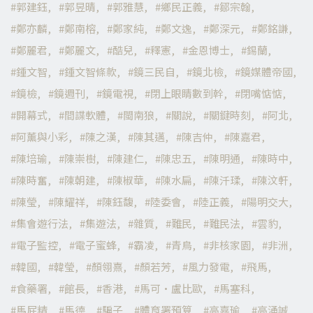
郭建鈺
郭昱晴
郭雅慧
鄉民正義
鄒宗翰
鄭亦麟
鄭南榕
鄭家純
鄭文逸
鄭深元
鄭銘謙
鄭麗君
鄭麗文
酷兒
釋憲
金恩博士
錫蘭
鍾文智
鍾文智條款
鏡三民自
鏡北檢
鏡媒體帝國
鏡檢
鏡週刊
鏡電視
閉上眼睛數到幹
閉嘴惦惦
開幕式
間諜軟體
閩南狼
關說
關鍵時刻
阿北
阿薰與小彩
陳之漢
陳其邁
陳吉仲
陳嘉君
陳培瑜
陳崇樹
陳建仁
陳忠五
陳明通
陳時中
陳時奮
陳朝建
陳椒華
陳水扁
陳汘瑈
陳汶軒
陳瑩
陳耀祥
陳鈺馥
陸委會
陸正義
陽明交大
集會遊行法
集遊法
雜質
難民
難民法
雲豹
電子監控
電子蜜蜂
霸凌
青鳥
非核家園
非洲
韓國
韓瑩
顏翎熹
顏若芳
風力發電
飛馬
食藥署
館長
香港
馬可·盧比歐
馬塞科
馬屁精
馬德
騙子
體育署預算
高嘉瑜
高涌誠