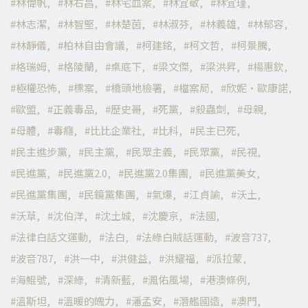
林偉帆
林右昌
林宅血案
林宜敬
林宜瑾
林志潔
林智堅
林楚茵
林淑芬
林義雄
林郁容
林靜儀
柏林自由會議
柯建銘
柯文哲
柯景騰
格瑞姆
格陵蘭
桌底下
梁文傑
梁洪昇
楊惠欽
極權恐怖
標案
橋頭地檢署
檔案局
欣妮·歐康諾
歐盟
正義毒品
歷史哥
死黨
殺蟲劑
母親
母體
毒癮
比比企業社
比科
民主已死
民主進步黨
民主黨
民眾主義
民眾黨
民視
民進黨
民進黨2.0
民進黨2.0集團
民進黨美女
民進黨集團
民鏡黨集團
氣爆
江貞諭
沃土
沃草
沈伯洋
沈土城
沈慶京
法國
法律白話文運動
法白
法綠白賊話運動
波音737
波音787
洪一中
洪健益
洪耀福
派拉蒙
海鯤號
深綠
清新藍
渢佑風場
港澳條例
溫斯坦
溫暖的魄力
潘孟安
潛艦國造
澳門