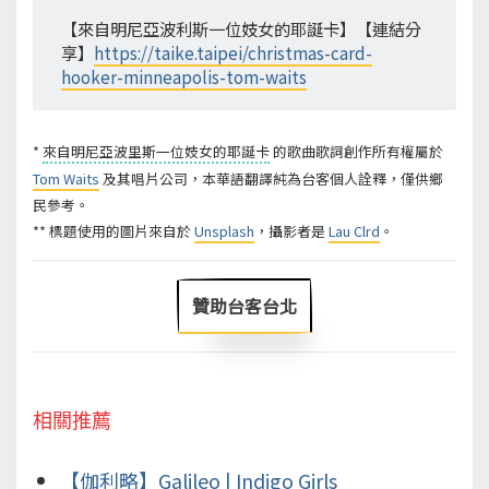
【來自明尼亞波利斯一位妓女的耶誕卡】【連結分
享】
https://taike.taipei/christmas-card-
hooker-minneapolis-tom-waits
*
來自明尼亞波里斯一位妓女的耶誕卡
的歌曲歌詞創作所有權屬於
Tom Waits
及其唱片公司，本華語翻譯純為台客個人詮釋，僅供鄉
民參考。
** 標題使用的圖片來自於
Unsplash
，攝影者是
Lau Clrd
。
贊助台客台北
相關推薦
【伽利略】Galileo | Indigo Girls