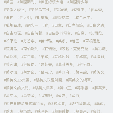
美國
美國期刊
美國總統大選
美國青少年
美濃大峽谷
美麗島事件
翁達瑞
習近平
翟本喬
翟神
老大姐
耶誕節
聊齋誌異
聯合再生
職場霸凌
胡忠一
脆
自主
自卑情節
自由之路
自由地區
自由時報
自由歐洲電台
自豪
艾爾段
芒果乾
芬普寧
苗博雅
英系
范雲
草根運動
荒誕島
荷伯報到
莊瑞雄
莎拉·克勞克蘭
莫彩曦
莫斯科
萊牛黨
萊豬
萊豬邪教
萊豬黨
葉博爾
葉宜津
葉展皓
葛萊美
葛萊美獎
蔡侑霖
蔡壁如
蔡孟良
蔡宗珍
蔡政府
蔡易餘
蔡英文
蔡英文1.5集團
蔡英文政經財團
蔡英文的網軍
蔡英文論文門
蔡英文集團
蔣中正
蔣季容
蔣萬安
蕭奕弘
蕭美琴
薛朝輝
藍媒
藍白
藍白刪體育署預算11億
藐視國會
藐視國會罪
藝術
藻礁
蘇巧慧
蘇治芬
蘇珊薇格
蘇貞昌
蜜餞