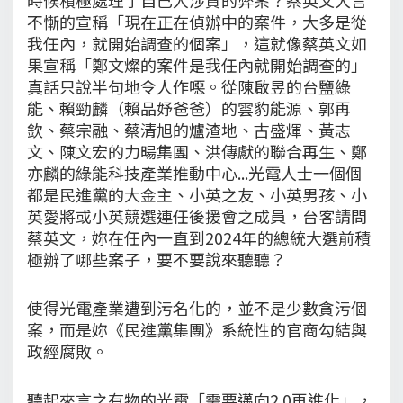
不慚的宣稱「現在正在偵辦中的案件，大多是從
我任內，就開始調查的個案」，這就像蔡英文如
果宣稱「鄭文燦的案件是我任內就開始調查的」
真話只說半句地令人作噁。從陳啟昱的台鹽綠
能、賴勁麟（賴品妤爸爸）的雲豹能源、郭再
欽、蔡宗融、蔡清旭的爐渣地、古盛煇、黃志
文、陳文宏的力暘集團、洪傳獻的聯合再生、鄭
亦麟的綠能科技產業推動中心...光電人士一個個
都是民進黨的大金主、小英之友、小英男孩、小
英愛將或小英競選連任後援會之成員，台客請問
蔡英文，妳在任內一直到2024年的總統大選前積
極辦了哪些案子，要不要說來聽聽？
使得光電產業遭到污名化的，並不是少數貪污個
案，而是妳《民進黨集團》系統性的官商勾結與
政經腐敗。
聽起來言之有物的光電「需要邁向2.0再進化」，