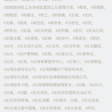
加強取締陸上及海域盜濫採土石處理方案
勇氣
勞動節
勞動部
勞基法
勞工
勞發署
北檢
北約
北韓
匪諜
卓冠廷
卓榮泰
卡舒吉
印尼
原民台
友誼
反共救國
反對黨
反抗
反烏托邦
反猶主義
反罷免
反美
反送中
受虐兒
叛逆
台中
台北地方法院
台北市
台北市長
台北醫院
台大
台奸曹興誠
台客
台客台北
台客寓言
台派
台灣
台灣事實查核中心
台灣人
台灣價值
台灣兆億有效公司
台灣媒體的下限能有多低
台灣存託憑證
台灣海外投資開發股份有限公司
台灣版麥卡錫
台灣選舉新聞倫理誓言
台獨
台科大
台電
台鹽
史瓦帝尼
史瓦帝尼國家石油公司
史瓦帝尼時報
史瓦濟蘭
史蒂芬·米勒
司法改革
吃台灣米當中國鬼
吉米夜現場
吉米金莫
同志