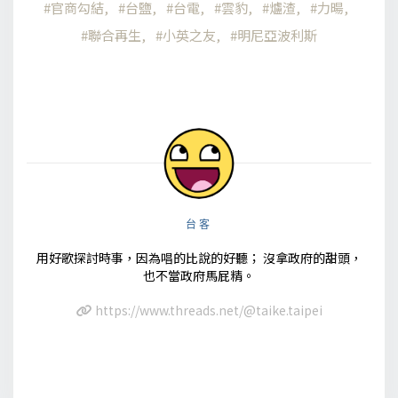
官商勾結
台鹽
台電
雲豹
爐渣
力暘
聯合再生
小英之友
明尼亞波利斯
台客
用好歌探討時事，因為唱的比說的好聽； 沒拿政府的甜頭，
也不當政府馬屁精。
https://www.threads.net/@taike.taipei