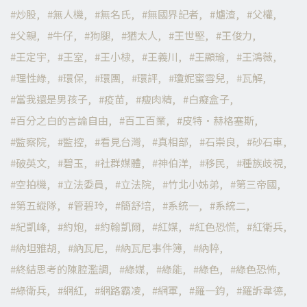
炒股
無人機
無名氏
無國界記者
爐渣
父權
父親
牛仔
狗腿
猶太人
王世堅
王俊力
王定宇
王室
王小棣
王義川
王顯瑜
王鴻薇
理性綠
環保
環團
環評
瓊妮蜜雪兒
瓦解
當我還是男孩子
疫苗
瘦肉精
白癡盒子
百分之白的言論自由
百工百業
皮特·赫格塞斯
監察院
監控
看見台灣
真相部
石崇良
砂石車
破英文
碧玉
社群媒體
神伯洋
移民
種族歧視
空拍機
立法委員
立法院
竹北小姊弟
第三帝國
第五縱隊
管碧玲
簡舒培
系統一
系統二
紀凱峰
約炮
約翰凱爾
紅媒
紅色恐慌
紅衛兵
納坦雅胡
納瓦尼
納瓦尼事件簿
納粹
終結思考的陳腔濫調
綠媒
綠能
綠色
綠色恐怖
綠衛兵
網紅
網路霸凌
網軍
羅一鈞
羅訴韋德