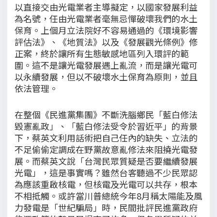
以直接交由光電業者主導擬定，以國家發展利益
為名號，任由光電業者毫無忌憚破壞我們的水土
保育。上個月立法院好不容易通過的《環境影響
評估法》、《地質法》以及《發展觀光條例》修
正案，終於讓所有生態敏感地區列入環評的範
圍。這不是讓光電發展遇上亂流，而是讓光電可
以永續發展，但以不破壞水土保育為原則，並且
依法管理。
在整個《民進黨集團》不斷洗腦鄉民「藍白修法
毀憲亂政」、「藍白修法受令於習近平」的背景
下，蔡英文利用話術把自己任內的缺失、立法的
不足偷偷定調成在野黨故意亂修法來阻撓光電發
展。而蔡英文說「台灣民眾質疑是否要繼續發展
光電」，這是事實嗎？雖然台客聽過不少民眾認
為應該重啟核電，但核電及光電可以共存，根本
不相抵觸。或許當川普總統今年8月稱太陽能及風
力發電是「世紀騙局」時，民間批評民進黨政府