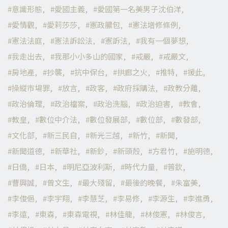
意識形態
愛國主義
愛國第一名美男子沈伯洋
愛情觀
愛莉莎莎
憲政膿包
憲法增修條例
憲法法庭
憲法訴訟法
憲訴法
我有一個夢想
我走出去
我那小小多山的國家
戒嚴
戒嚴文
房地產
抄襲
抗中保台
拱廊之火
推特
援此
操縱市場罪
放言
政客
政府採購法
政教分離
政治倫理
政治檔案
政治洗腦
政治迫害
教會
教皇
數位中介法
數位發展部
數位部
數發部
文化部
新三民自
新光三越
新竹
新聞
新聞道德
新華社
新鈔
新頭殼
方君竹
施明德
日僑
日本
明尼亞波利斯
時代力量
普欽
曹興誠
曾文生
最大殘留
最後的晚餐
朱富美
李俊俋
李宇翔
李慧芝
李易修
李源生
李進勇
李遠
東森
東森電視
林佳龍
林俊憲
林俊言