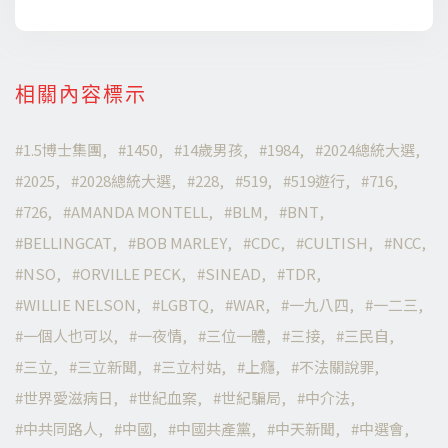
相關內容標示
1.5博士集團
1450
14歲男孩
1984
2024總統大選
2025
2028總統大選
228
519
519遊行
716
726
AMANDA MONTELL
BLM
BNT
BELLINGCAT
BOB MARLEY
CDC
CULTISH
NCC
NSO
ORVILLE PECK
SINEAD
TDR
WILLIE NELSON
LGBTQ
WAR
一九八四
一二三
一個人也可以
一夜情
三位一體
三接
三民自
三立
三立新聞
三立村姑
上癮
不法關說罪
世界愛滋病日
世紀血案
世紀騙局
中介法
中共同路人
中國
中國共產黨
中天新聞
中選會