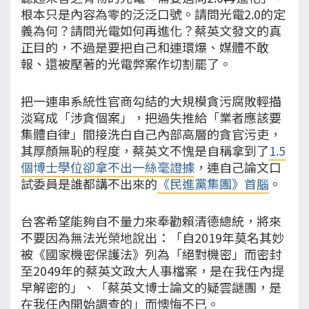
根本只是內容為零的泛泛口號。請問光電2.0的定
義為何？請問光電如何再進化？蔡英文發文的真
正目的，不過是要把自己和連環爆、媒體不敢
報、還被壓著的光電弊案作切割罷了。
把一連串系統性官商勾結的大規模貪污腐敗輕描
淡寫成「涉貪個案」，把過失推給「業者應該要
集體自律」間接洗白自己內部高層的貪官污吏，
其厚顏無恥的程度，蔡英文不愧是自稱拿到了
1.5
個博士學位卻拿不出一絲毫證據
，連自己論文口
試委員是誰都講不出來的
《民進黨集團》首腦
。
台客希望能夠自不量力來奉勸賴清德總統，將來
不要因為無法光榮地說出：「自2019年莫名其妙
被《國家機密保護法》列為「絕對機密」而密封
至2049年的蔡英文政大人事檔案，是在我任內提
早解密的」、「蔡英文博士論文的疑雲謎團，是
在我任內開始調查的」而懊悔不已。