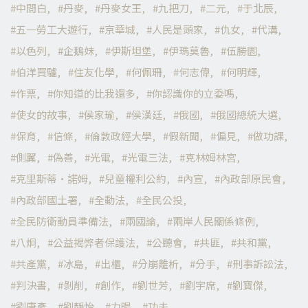
中間白
丹麥
丹麥女王
九把刀
二元
于北辰
五一勞工大遊行
京華城
人民是頭家
仇女
代溝
以色列
企鵝妹
伊斯坦堡
伊瑪莫魯
伍勝園
伯洋買驢
住友化學
何佩珊
何志偉
何明輝
作票
你知道的比我還多
你認識你的立委嗎
使女的故事
侯家瑜
侯漢廷
俄國
俄國總統大選
保育
信條
倫敦政經大學
假新聞
偏見
做功課
側翼
偽善
光電
光電三法
克林姆林宮
克里斯蒂·諾姆
兒童權利公約
內宣
內政部原民會
內政部國土署
全動法
全民公投
全民防衛動員準備法
兩國論
兩岸人民關係條例
八炯
公益揭弊者保護法
公聽會
共匪
共和黨
共產黨
冰島
出櫃
分崩離析
分手
刑事訴訟法
判決書
剝削
創作
劉世芳
劉宇席
劉寶傑
劉康彥
劉靜怡
力暘
功夫