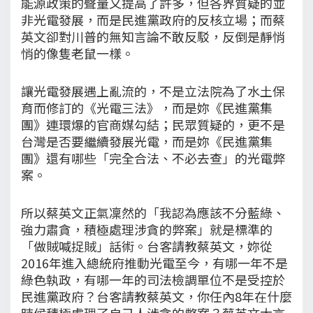
能源政策的聲量又提高了許多，但各界質疑的並
非光電發展，而是民進黨政府的反核立場；而蔡
英文卻對川普的無知言論不敢反駁，反倒是靜悄
悄的像隻老鼠一樣。
讓光電發展遇上亂流的，不是立法院為了水土保
育而修訂的《光電三法》，而是妳《民進黨集
團》連環爆的官商媒勾結；民眾質疑的，更不是
台灣是否要繼續發展光電，而是妳《民進黨集
團》還有哪些「完全合法、不必去查」的光電弊
案。
所以蔡英文正氣凜然的「我認為應該不分藍綠、
強力肅貪，積極處理涉貪的弊案」就是標準的
「做賊喊捉賊」話術。台客請教蔡英文，妳從
2016年進入總統府推動光電至今，有哪一年不是
綠色執政，有哪一年的司法檢調單位不是受控於
民進黨政府？台客請教蔡英文，你任內8年在什麼
時候積極處理了自己人涉貪的弊案？蔡英文大言