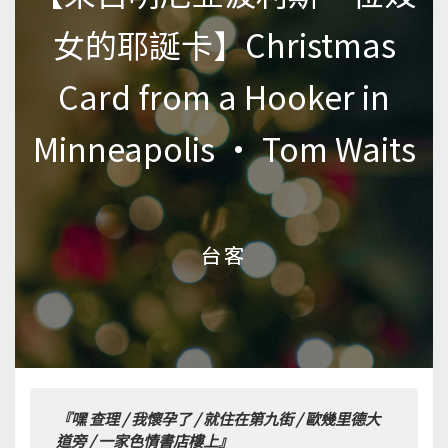
女的耶誕卡】Christmas
女的耶誕卡】Christmas
Card from a Hooker in
Card from a Hooker in
Minneapolis • Tom Waits
Minneapolis • Tom Waits
台客
台客
『嘿 查理 / 我懷孕了 / 就住在第九街 / 歐幾里德大
道旁 / 一家色情書店樓上』