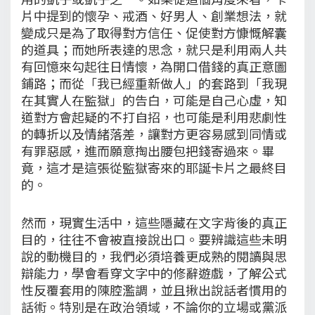
片中提到的懷孕、戒酒、好男人、創業想法，就
變成只是為了取得對方信任、促使對方慷慨解囊
的道具；而她所表達的思念，就只是利用兩人共
有回憶來勾起往日情懷，為開口借錢的真正意圖
鋪路；而從「我已經重新做人」的套路到「我現
在其實人在監獄」的告白，可能是自己心虛，知
道對方會起疑的不打自招，也可能是利用悲劇性
的轉折以及情緒落差，讓對方更容易感到同情或
有罪惡感，進而願意掏出腰包把錢寄過來。畢
竟，這才是這張從監獄寄來的耶誕卡片之最終目
的。
然而，現實生活中，這些隱藏在文字背後的真正
目的，往往不會被直接說出口。要辨識這些未明
說的動機目的，我們必須培養更成熟的閱讀與思
辯能力，學會看穿文字中的修辭遊戲，了解公式
性反覆套用的陳腔濫調，並且揪出說話者慣用的
話術。特別是在政治領域，不論你的立場或黨派