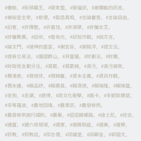
蟾蜍
街頭霸王
衛家盟
衛福部
被攔截的訊息
被秘密主宰
裴偉
製造真相
言論審查
言論自由
記者
許傳聖
許嘉恬
許淑華
詐騙女王
詐騙集團
話術
詹為元
認知作戰
說方言
論文門
諸神的盛宴
謝宜容
謝銘洋
證交法
證券交易法
護國群山
貝靈貓
財劃法
財團
財政收支劃分法
貧窮
貧窮線
貪污
貪污腐敗
費鴻泰
賀德芬
賀錦麗
資本主義
資訊作戰
賈永婕
賴品妤
賴惠員
賴清德
賴瑞隆
賴瑞雄
走狗
走讀
趙博
跨文化衝擊
路卡
辛妮歐康諾
辛蒂羅波
農地回填
農業部
農發條例
農發條例施行細則
農藥
迢迢歸鄉路
迪士尼
迷信
通靈
週六夜現場
違憲
選務瑕疵
選美
選舉
邪教
邪教話
邱志偉
邱議瑩
邱顯金
郭國文