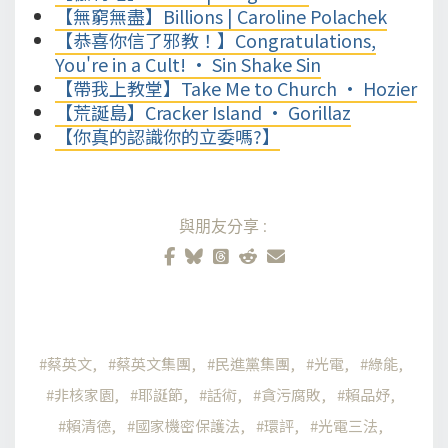
【無窮無盡】Billions | Caroline Polachek
【恭喜你信了邪教！】Congratulations,
You're in a Cult! • Sin Shake Sin
【帶我上教堂】Take Me to Church • Hozier
【荒誕島】Cracker Island • Gorillaz
【你真的認識你的立委嗎?】
與朋友分享:
蔡英文
蔡英文集團
民進黨集團
光電
綠能
非核家園
耶誕節
話術
貪污腐敗
賴品妤
賴清德
國家機密保護法
環評
光電三法