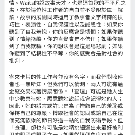
情。Waits的說故事天才，也是這首歌的不平凡之
處，在於這位性工作者的自白並不受限於單一解
讀，故事的展開同時運用了敘事者文字鋪陳的技
巧性、表演性、自我保護性以及誠懇性：如果你
聽到了自我羞愧，你的反應會是憐憫；如果你聽
到了情緒操縱，你的直覺會是不信任；如果你聽
到了自我欺騙，你的想法會是這是場悲劇；如果
你聽到了結構性不平等，你的感受會是對社會的
批判。
寄來卡片的性工作者並沒有名字，而我們對收件
者也一無所知，但我們可以猜測，兩人可能有過
金錢交易或著情感關係。「查理」可能是她人生
中少數善待她、願意聽她說話或會記得她的人；
因此，她的謊言或許只是為了掩飾自己的羞恥或
保持自己的尊嚴、博取社會的認同或讓自己在這
個充滿歡樂的節日好過一點的自我防衛手段。但
「查理」卻也有可能是她精挑細選出來最好被利
用的凱子或凱子之一。如果從這個角度來看，卡