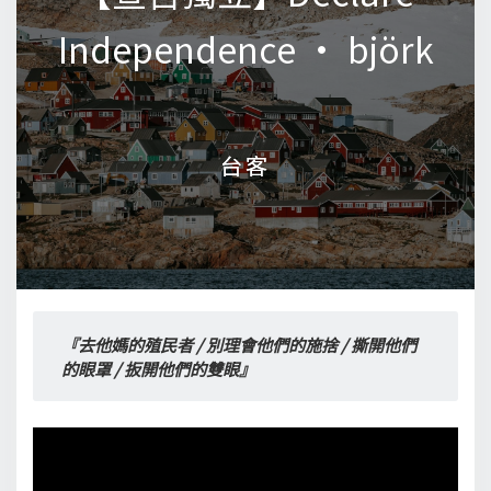
Independence • björk
Independence • björk
台客
台客
『去他媽的殖民者 / 別理會他們的施捨 / 撕開他們
的眼罩 / 扳開他們的雙眼』