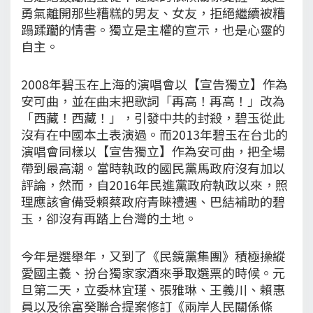
勇氣離開那些糟糕的男友、女友，拒絕繼續被糟
蹋蹂躪的情書。獨立是主權的宣示，也是心靈的
自主。
2008年碧玉在上海的演唱會以【宣告獨立】作為
安可曲，並在曲末把歌詞「再高！再高！」改為
「西藏！西藏！」，引發中共的封殺，碧玉從此
沒有在中國本土表演過。而2013年碧玉在台北的
演唱會同樣以【宣告獨立】作為安可曲，把全場
帶到最高潮。當時執政的國民黨馬政府沒有加以
評論，然而，自2016年民進黨政府執政以來，照
理應該會備受賴蔡政府青睞禮遇、巴結補助的碧
玉，卻沒有再踏上台灣的土地。
今年是選舉年，又到了《民鏡黨集團》積極操縱
愛國主義、扮台獨家家酒來爭取選票的時候。元
旦第二天，立委林宜瑾、張雅琳、王義川、賴惠
員以及徐富癸聯合提案修訂《兩岸人民關係條