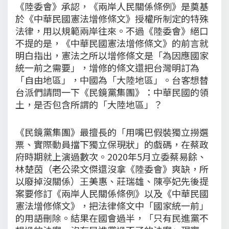
《陸委會》承認，《兩岸人民關係條例》是奠基
於《中華民國憲法增修條文》授權所制定的特殊
法律，用以規範兩岸往來。不過《陸委會》絕口
不提的是，《中華民國憲法增修條文》的前言就
明白指出，憲法之所以增修條文是「為因應國家
統一前之需要」，增修的條文還把台灣明訂為
「自由地區」，中國為「大陸地區」。台客想替
台派們請問一下《民鏡黨集團》：中華民國的領
土，是否包含所謂的「大陸地區」？
《民鏡黨集團》最擅長的「用嘴巴假裝獨立撈選
票、實際動員擋下獨立保現狀」的戲碼，在蔡政
府時期就上演過數次。2020年5月立委蔡易餘、
林楚茵（老公梁文傑還沒拿《陸委會》爽缺，所
以廢掉沒關係）王美惠、莊瑞雄、陳亭妃先後提
案要修訂《兩岸人民關係條例》以及《中華民國
憲法增修條文》，把法律條文中「國家統一前」
的用語刪除。結果在國會過半，「只有民進黨不