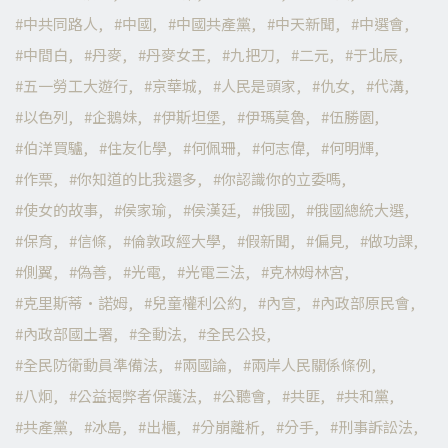
中共同路人
中國
中國共產黨
中天新聞
中選會
中間白
丹麥
丹麥女王
九把刀
二元
于北辰
五一勞工大遊行
京華城
人民是頭家
仇女
代溝
以色列
企鵝妹
伊斯坦堡
伊瑪莫魯
伍勝園
伯洋買驢
住友化學
何佩珊
何志偉
何明輝
作票
你知道的比我還多
你認識你的立委嗎
使女的故事
侯家瑜
侯漢廷
俄國
俄國總統大選
保育
信條
倫敦政經大學
假新聞
偏見
做功課
側翼
偽善
光電
光電三法
克林姆林宮
克里斯蒂·諾姆
兒童權利公約
內宣
內政部原民會
內政部國土署
全動法
全民公投
全民防衛動員準備法
兩國論
兩岸人民關係條例
八炯
公益揭弊者保護法
公聽會
共匪
共和黨
共產黨
冰島
出櫃
分崩離析
分手
刑事訴訟法