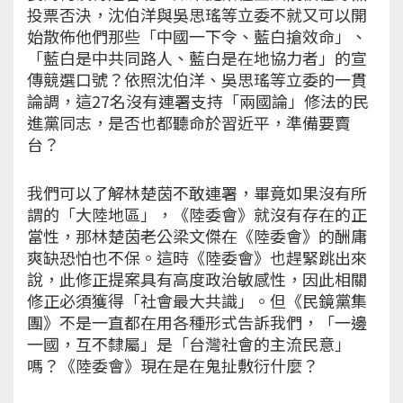
投票否決，沈伯洋與吳思瑤等立委不就又可以開
始散佈他們那些「中國一下令、藍白搶效命」、
「藍白是中共同路人、藍白是在地協力者」的宣
傳競選口號？依照沈伯洋、吳思瑤等立委的一貫
論調，這27名沒有連署支持「兩國論」修法的民
進黨同志，是否也都聽命於習近平，準備要賣
台？
我們可以了解林楚茵不敢連署，畢竟如果沒有所
謂的「大陸地區」，《陸委會》就沒有存在的正
當性，那林楚茵老公梁文傑在《陸委會》的酬庸
爽缺恐怕也不保。這時《陸委會》也趕緊跳出來
說，此修正提案具有高度政治敏感性，因此相關
修正必須獲得「社會最大共識」。但《民鏡黨集
團》不是一直都在用各種形式告訴我們，「一邊
一國，互不隸屬」是「台灣社會的主流民意」
嗎？《陸委會》現在是在鬼扯敷衍什麼？