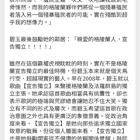
骨悚然，而我的格陵蘭夥伴們將從一個殘暴殖民
者落入另一個殘暴殖民者的可能，實在殘酷到超
乎我的想像力。」
碧玉最後鼓勵她的鄰居：「親愛的格陵蘭人，宣
告獨立！！！！」
雖然在這個霸權虎視眈眈的時刻，實在不是格陵
蘭宣告獨立的最佳時機，但碧玉本來就是個天馬
行空、超越現實的藝人。早在2008年，碧玉就以
歌曲【宣告獨立】來聲援格陵蘭及法羅群島的獨
立主張。她承認這首歌曲相當具有挑釁性，卻也
表示歌詞的極端與荒謬總會讓她忍不住大笑。獨
立有不同的形式及層次，而碧玉希望這首歌在政
治意圖之外也具有更廣泛的象徵意義。從政治角
度來看，【宣告獨立】是她向那些追求獨立國家
致意的戰舞，但從個人層面來看，【宣告獨立】
也是她鼓勵閨蜜從不健康的依賴關係覺醒，鼓起