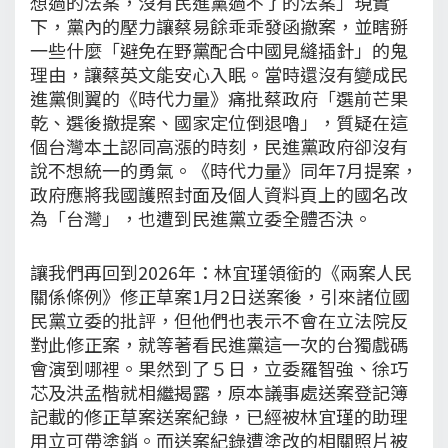
想過的法案，沒有民進黨過不了的法案」現實
下，黨內的壓力讓蔡易餘乖乖發函撤案，並瞎掰
一些什麼「避免在野黨配合中國見縫插針」的鬼
理由，讓蔡英文能安心入眠。當時還沒有變成民
進黨側翼的《時代力量》痛批蔡政府「選前芒果
乾、選後撤提案、國家定位倒退嚕」，質疑在這
個台灣本土認同高漲的時刻，民進黨政府卻沒有
說不想統一的勇氣。《時代力量》同年7月提案，
政府應將我國護照封面及個人資料頁上的國名改
為「台灣」，也遭到民進黨立委全體否決。
讓我們再回到2026年：林宜瑾領銜的《兩案人民
關係條例》修正草案1月2日送案後，引來諸位國
民黨立委的批評，但他們也表示不會在立法院反
對此修正案，就等著看民進黨這一次的台獨戲碼
會演到哪裡。果然到了５日，立委羅智強、徐巧
芯及洪孟楷就相繼揭露，原本議事處送案登記簿
記載的修正草案送案紀錄，已經被林宜瑾的助理
用立可帶塗銷。而送案紀錄遭塗改的相關照片被