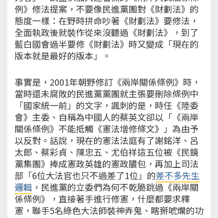
例》修法提案，不要像民進黨團對《財劃法》的
態度一樣：在野時拼命吵著《財劃法》要修法，
全面執政後就裝作從來沒聽過《財劃法》，到了
藍白國會過半要修《財劃法》時又變成「現在的
版本就是最好的版本」。
事實是，2001年朝野修訂《兩岸關係條例》時，
當時還未腐敗的民進黨黨團就主張要刪除條例中
「國家統一前」的文字，諷刺的是，時任《陸委
會》主委、自稱為中國人的蔡英文卻以「《兩岸
關係條例》不能抵觸《憲法增修條文》」為由予
以反對。話說，現在的憲法法庭有了謝銘洋、呂
太郎、蔡彩貞、陳忠五、尤伯祥這五位被《民鏡
黨集團》捧成憲政英雄的憲政膿包，再加上司法
部「6位大法官也只不過差了1位」的
差不多先生
邏輯
，民進黨的立委們為何不乾脆跳過《兩岸關
係條例》，直接著手進行修憲，什麼都要求釋
憲，聯手5名綠色大法師裝神弄鬼、瞎掰唬爛的功