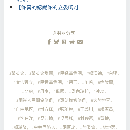
【你真的認識你的立委嗎?】
與朋友分享:
蔡英文
蔡英文集團
民進黨集團
賴清德
台獨
宣告獨立
民鏡黨集團
碧玉
川普
格陵蘭
北約
丹麥
俄國
委內瑞拉
冰島
兩岸人民關係條例
憲法增修條例
大陸地區
自由地區
林宜瑾
張雅琳
王義川
賴惠員
沈伯洋
吳沛憶
吳思瑤
林俊憲
黃捷
賴瑞隆
中共同路人
兩國論
陸委會
林楚茵