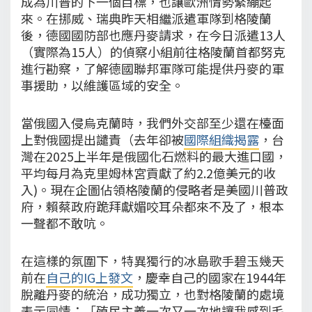
成為川普的下一個目標，也讓歐洲情勢緊繃起
來。在挪威、瑞典昨天相繼派遣軍隊到格陵蘭
後，德國國防部也應丹麥請求，在今日派遣13人
（實際為15人）的偵察小組前往格陵蘭首都努克
進行勘察，了解德國聯邦軍隊可能提供丹麥的軍
事援助，以維護區域的安全。
當俄國入侵烏克蘭時，我們外交部至少還在檯面
上對俄國提出譴責（去年卻被
國際組織揭露
，台
灣在2025上半年是俄國化石燃料的最大進口國，
平均每月為克里姆林宮貢獻了約2.2億美元的收
入)。現在企圖佔領格陵蘭的侵略者是美國川普政
府，賴蔡政府跪拜獻媚咬耳朵都來不及了，根本
一聲都不敢吭。
在這樣的氛圍下，特異獨行的冰島歌手碧玉幾天
前在
自己的IG上發文
，慶幸自己的國家在1944年
脫離丹麥的統治，成功獨立，也對格陵蘭的處境
表示同情：「殖民主義一次又一次地讓我感到毛