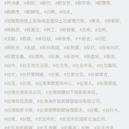
判決書
剝削
創作
劉世芳
劉宇席
劉寶傑
劉康彥
劉靜怡
力暘
功夫
加強取締陸上及海域盜濫採土石處理方案
勇氣
勞動節
勞動部
勞基法
勞工
勞發署
北檢
北約
北韓
匪諜
卓冠廷
卓榮泰
卡舒吉
印尼
原民台
友誼
反共救國
反對黨
反抗
反烏托邦
反猶主義
反罷免
反美
反送中
受虐兒
叛逆
台中
台北地方法院
台北市
台北市長
台北醫院
台大
台奸曹興誠
台客
台客台北
台客寓言
台派
台灣
台灣事實查核中心
台灣人
台灣價值
台灣兆億有效公司
台灣媒體的下限能有多低
台灣存託憑證
台灣海外投資開發股份有限公司
台灣版麥卡錫
台灣選舉新聞倫理誓言
台獨
台科大
台電
台鹽
史瓦帝尼
史瓦帝尼國家石油公司
史瓦帝尼時報
史瓦濟蘭
史蒂芬·米勒
司法改革