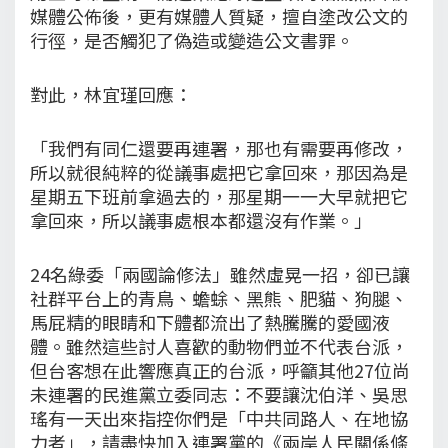
媒體公佈後，更有媒體人質疑，擅自塗改公文的
行徑，是否觸犯了偽造或變造公文書罪。
對此，林宜瑾回應：
「我們有同仁還要再連署，那也有需要再修改，
所以就很純粹的從議事處把它拿回來，那因為是
星期五下班前拿過去的，那星期一一大早就把它
拿回來，所以議事處根本都還沒有作業。」
24名綠委「兩國論修法」雖然虛晃一招，卻已讓
社群平台上的青鳥、蟾蜍、黑熊、肥貓、狗腿、
馬屁精的眼睛和下體都流出了熱騰騰的愛國液
體。雖然這些討人喜歡的動物們並不代表台派，
但台客想在此響應真正的台派，呼籲其他27位尚
未連署的民進黨立委同志：不要讓沈伯洋、吳思
瑤有一天出來指控你們是「中共同路人、在地協
力者」，請盡快加入連署黨的《兩岸人民關係條