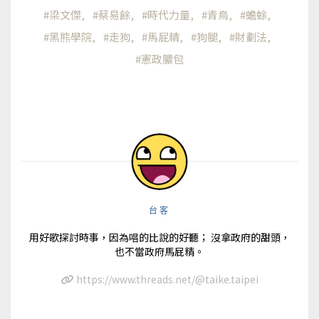
梁文傑
蔡易餘
時代力量
青鳥
蟾蜍
黑熊學院
走狗
馬屁精
狗腿
財劃法
憲政膿包
台客
用好歌探討時事，因為唱的比說的好聽； 沒拿政府的甜頭，
也不當政府馬屁精。
https://www.threads.net/@taike.taipei