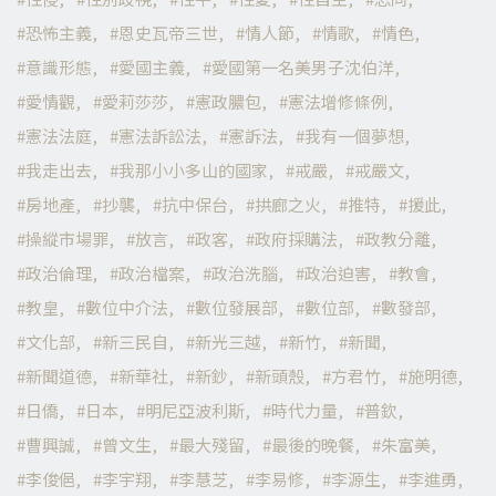
恐怖主義
恩史瓦帝三世
情人節
情歌
情色
意識形態
愛國主義
愛國第一名美男子沈伯洋
愛情觀
愛莉莎莎
憲政膿包
憲法增修條例
憲法法庭
憲法訴訟法
憲訴法
我有一個夢想
我走出去
我那小小多山的國家
戒嚴
戒嚴文
房地產
抄襲
抗中保台
拱廊之火
推特
援此
操縱市場罪
放言
政客
政府採購法
政教分離
政治倫理
政治檔案
政治洗腦
政治迫害
教會
教皇
數位中介法
數位發展部
數位部
數發部
文化部
新三民自
新光三越
新竹
新聞
新聞道德
新華社
新鈔
新頭殼
方君竹
施明德
日僑
日本
明尼亞波利斯
時代力量
普欽
曹興誠
曾文生
最大殘留
最後的晚餐
朱富美
李俊俋
李宇翔
李慧芝
李易修
李源生
李進勇