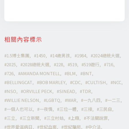
相關內容標示
1.5博士集團
1450
14歲男孩
1984
2024總統大選
2025
2028總統大選
228
519
519遊行
716
726
AMANDA MONTELL
BLM
BNT
BELLINGCAT
BOB MARLEY
CDC
CULTISH
NCC
NSO
ORVILLE PECK
SINEAD
TDR
WILLIE NELSON
LGBTQ
WAR
一九八四
一二三
一個人也可以
一夜情
三位一體
三接
三民自
三立
三立新聞
三立村姑
上癮
不法關說罪
世界愛滋病日
世紀血案
世紀騙局
中介法