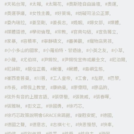
天祐台灣
太報
太陽花
奧斯陸自由論壇
奧運
奧運爭議
女性主義
好萊塢
妨礙司法公正罪
委內瑞拉
姜至剛
姜長志
婚姻
婦女部
媒體
媒體道德
學術倫理
宗教
官商勾結
宣告獨立
家暴
容積率
寧靜禱文
審美觀
寵物店男孩
小小多山的國家
小羅伯特·甘迺迪
小英之友
小草
小龍
尤伯祥
尹錫悅
尹錫悅宣佈戒嚴全文
尼泊爾
尼詠歐
居住正義
屍僵
屍體
島嶼生態
崔西查普曼
川普
工人皇帝
工會
左膠
巴黎
市長
帶我上教堂
康納曼
廖偉翔
廖品鈞
弦外有音的上膛言語
張啓楷
張敦威
張春暉
張雅琳
彭文正
徐國勇
徐巧芯
徐巧芯政策說明會GRACE來踢館
復甦安妮
德國
德國之聲
德意志
志祺七七
快思慢想
快車
性侵
性別歧視
性平
性愛
性自主
恐同