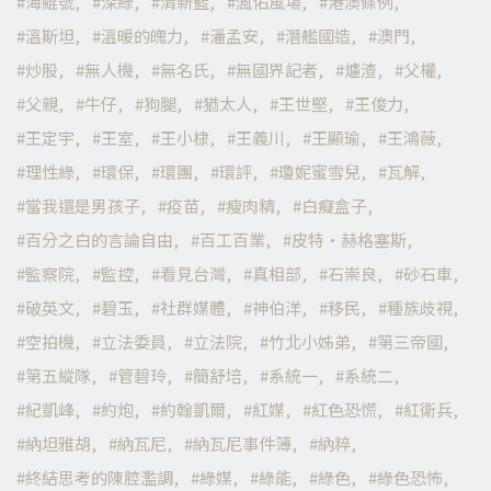
海鯤號
深綠
清新藍
渢佑風場
港澳條例
溫斯坦
溫暖的魄力
潘孟安
潛艦國造
澳門
炒股
無人機
無名氏
無國界記者
爐渣
父權
父親
牛仔
狗腿
猶太人
王世堅
王俊力
王定宇
王室
王小棣
王義川
王顯瑜
王鴻薇
理性綠
環保
環團
環評
瓊妮蜜雪兒
瓦解
當我還是男孩子
疫苗
瘦肉精
白癡盒子
百分之白的言論自由
百工百業
皮特·赫格塞斯
監察院
監控
看見台灣
真相部
石崇良
砂石車
破英文
碧玉
社群媒體
神伯洋
移民
種族歧視
空拍機
立法委員
立法院
竹北小姊弟
第三帝國
第五縱隊
管碧玲
簡舒培
系統一
系統二
紀凱峰
約炮
約翰凱爾
紅媒
紅色恐慌
紅衛兵
納坦雅胡
納瓦尼
納瓦尼事件簿
納粹
終結思考的陳腔濫調
綠媒
綠能
綠色
綠色恐怖