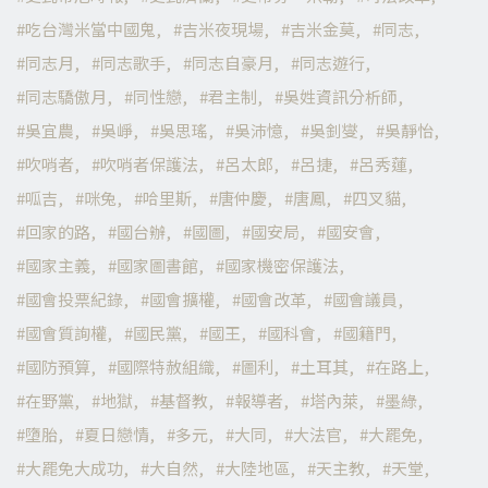
吃台灣米當中國鬼
吉米夜現場
吉米金莫
同志
同志月
同志歌手
同志自豪月
同志遊行
同志驕傲月
同性戀
君主制
吳姓資訊分析師
吳宜農
吳崢
吳思瑤
吳沛憶
吳釗燮
吳靜怡
吹哨者
吹哨者保護法
呂太郎
呂捷
呂秀蓮
呱吉
咪兔
哈里斯
唐仲慶
唐鳳
四叉貓
回家的路
國台辦
國圖
國安局
國安會
國家主義
國家圖書館
國家機密保護法
國會投票紀錄
國會擴權
國會改革
國會議員
國會質詢權
國民黨
國王
國科會
國籍門
國防預算
國際特赦組織
圖利
土耳其
在路上
在野黨
地獄
基督教
報導者
塔內萊
墨綠
墮胎
夏日戀情
多元
大同
大法官
大罷免
大罷免大成功
大自然
大陸地區
天主教
天堂