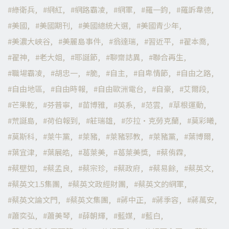
綠衛兵
網紅
網路霸凌
網軍
羅一鈞
羅訴韋德
美國
美國期刊
美國總統大選
美國青少年
美濃大峽谷
美麗島事件
翁達瑞
習近平
翟本喬
翟神
老大姐
耶誕節
聊齋誌異
聯合再生
職場霸凌
胡忠一
脆
自主
自卑情節
自由之路
自由地區
自由時報
自由歐洲電台
自豪
艾爾段
芒果乾
芬普寧
苗博雅
英系
范雲
草根運動
荒誕島
荷伯報到
莊瑞雄
莎拉·克勞克蘭
莫彩曦
莫斯科
萊牛黨
萊豬
萊豬邪教
萊豬黨
葉博爾
葉宜津
葉展皓
葛萊美
葛萊美獎
蔡侑霖
蔡壁如
蔡孟良
蔡宗珍
蔡政府
蔡易餘
蔡英文
蔡英文1.5集團
蔡英文政經財團
蔡英文的網軍
蔡英文論文門
蔡英文集團
蔣中正
蔣季容
蔣萬安
蕭奕弘
蕭美琴
薛朝輝
藍媒
藍白