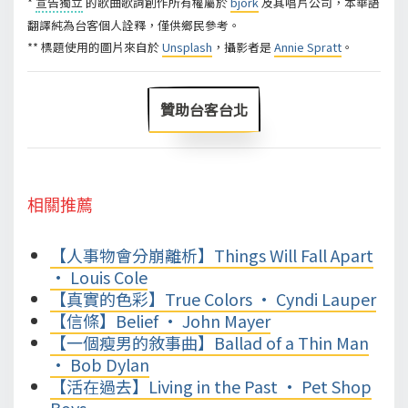
*
宣告獨立
的歌曲歌詞創作所有權屬於
björk
及其唱片公司，本華語
翻譯純為台客個人詮釋，僅供鄉民參考。
** 標題使用的圖片來自於
Unsplash
，攝影者是
Annie Spratt
。
贊助台客台北
相關推薦
【人事物會分崩離析】Things Will Fall Apart
• Louis Cole
【真實的色彩】True Colors • Cyndi Lauper
【信條】Belief • John Mayer
【一個瘦男的敘事曲】Ballad of a Thin Man
• Bob Dylan
【活在過去】Living in the Past • Pet Shop
Boys