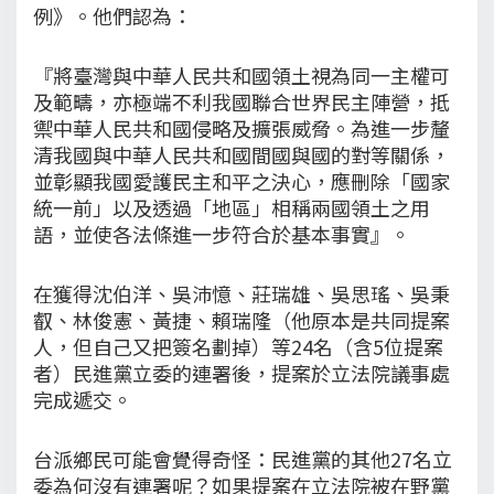
例》。他們認為：
『將臺灣與中華人民共和國領土視為同一主權可
及範疇，亦極端不利我國聯合世界民主陣營，抵
禦中華人民共和國侵略及擴張威脅。為進一步釐
清我國與中華人民共和國間國與國的對等關係，
並彰顯我國愛護民主和平之決心，應刪除「國家
統一前」以及透過「地區」相稱兩國領土之用
語，並使各法條進一步符合於基本事實』。
在獲得沈伯洋、吳沛憶、莊瑞雄、吳思瑤、吳秉
叡、林俊憲、黃捷、賴瑞隆（他原本是共同提案
人，但自己又把簽名劃掉）等24名（含5位提案
者）民進黨立委的連署後，提案於立法院議事處
完成遞交。
台派鄉民可能會覺得奇怪：民進黨的其他27名立
委為何沒有連署呢？如果提案在立法院被在野黨