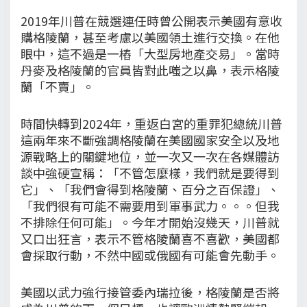
2019年川普在競選連任時曾公開表示美國有意收
購格陵蘭，甚至考慮以美國領土進行交換。在他
眼中，這不過是一樁「大型房地產交易」。當時
丹麥及格陵蘭的官員皆對此嗤之以鼻，表示格陵
蘭「不賣」。
時間快轉到2024年，重返白宮的重罪犯總統川普
這兩年來不斷強調格陵蘭在美國國家安全以及地
源戰略上的關鍵地位，並一次又一次在各媒體訪
談中強硬宣稱：「不管怎麼樣，我們就是要得到
它」、「我們會得到格陵蘭、百分之百保證」、
「我們很有可能不需要用到軍事武力。。。但我
不排除任何可能」。今年才開始沒幾天，川普就
又口出狂言，表示不管格陵蘭喜不喜歡，美國都
會採取行動，不然中國或俄國有可能會先動手。
美國以武力強行接管委內瑞拉後，格陵蘭是否將