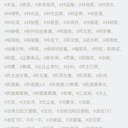
李遠
東森
東森電視
林佳龍
林俊憲
林俊言
林偉帆
林右昌
林宅血案
林宜敬
林宜瑾
林志潔
林智堅
林楚茵
林淑芬
林義雄
林郁容
林靜儀
柏林自由會議
柯建銘
柯文哲
柯景騰
格瑞姆
格陵蘭
桌底下
梁文傑
梁洪昇
楊惠欽
極權恐怖
標案
橋頭地檢署
檔案局
欣妮·歐康諾
歐盟
正義毒品
歷史哥
死黨
殺蟲劑
母親
母體
毒癮
比比企業社
比科
民主已死
民主進步黨
民主黨
民眾主義
民眾黨
民視
民進黨
民進黨2.0
民進黨2.0集團
民進黨美女
民進黨集團
民鏡黨集團
氣爆
江貞諭
沃土
沃草
沈伯洋
沈土城
沈慶京
法國
法律白話文運動
法白
法綠白賊話運動
波音737
波音787
洪一中
洪健益
洪耀福
派拉蒙