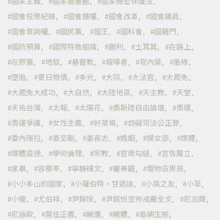
國家主義
國家圖書館
國家機密保護法
國會投票紀錄
國會擴權
國會改革
國會議員
國會質詢權
國民黨
國王
國科會
國籍門
國防預算
國際特赦組織
圖利
土耳其
在路上
在野黨
地獄
基督教
報導者
塔內萊
墨綠
墮胎
夏日戀情
多元
大同
大法官
大罷免
大罷免大成功
大自然
大陸地區
天主教
天堂
天祐台灣
太報
太陽花
奧斯陸自由論壇
奧運
奧運爭議
女性主義
好萊塢
妨礙司法公正罪
委內瑞拉
姜至剛
姜長志
婚姻
婦女部
媒體
媒體道德
學術倫理
宗教
官商勾結
宣告獨立
家暴
容積率
寧靜禱文
審美觀
寵物店男孩
小小多山的國家
小羅伯特·甘迺迪
小英之友
小草
小龍
尤伯祥
尹錫悅
尹錫悅宣佈戒嚴全文
尼泊爾
尼詠歐
居住正義
屍僵
屍體
島嶼生態