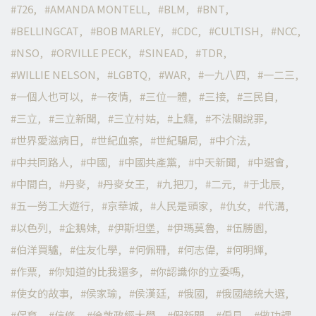
726
AMANDA MONTELL
BLM
BNT
BELLINGCAT
BOB MARLEY
CDC
CULTISH
NCC
NSO
ORVILLE PECK
SINEAD
TDR
WILLIE NELSON
LGBTQ
WAR
一九八四
一二三
一個人也可以
一夜情
三位一體
三接
三民自
三立
三立新聞
三立村姑
上癮
不法關說罪
世界愛滋病日
世紀血案
世紀騙局
中介法
中共同路人
中國
中國共產黨
中天新聞
中選會
中間白
丹麥
丹麥女王
九把刀
二元
于北辰
五一勞工大遊行
京華城
人民是頭家
仇女
代溝
以色列
企鵝妹
伊斯坦堡
伊瑪莫魯
伍勝園
伯洋買驢
住友化學
何佩珊
何志偉
何明輝
作票
你知道的比我還多
你認識你的立委嗎
使女的故事
侯家瑜
侯漢廷
俄國
俄國總統大選
保育
信條
倫敦政經大學
假新聞
偏見
做功課