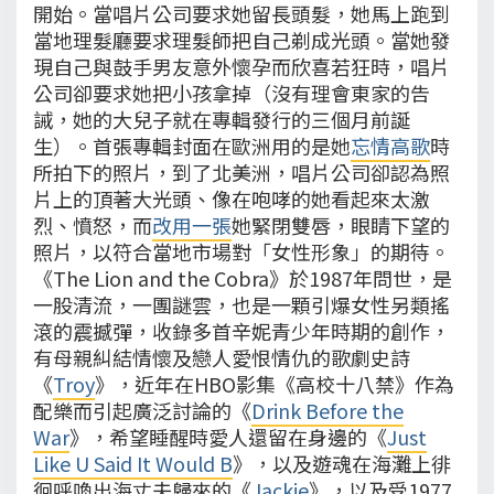
開始。當唱片公司要求她留長頭髮，她馬上跑到
當地理髮廳要求理髮師把自己剃成光頭。當她發
現自己與鼓手男友意外懷孕而欣喜若狂時，唱片
公司卻要求她把小孩拿掉（沒有理會東家的告
誡，她的大兒子就在專輯發行的三個月前誕
生）。首張專輯封面在歐洲用的是她
忘情高歌
時
所拍下的照片，到了北美洲，唱片公司卻認為照
片上的頂著大光頭、像在咆哮的她看起來太激
烈、憤怒，而
改用一張
她緊閉雙唇，眼睛下望的
照片，以符合當地市場對「女性形象」的期待。
《The Lion and the Cobra》於1987年問世，是
一股清流，一團謎雲，也是一顆引爆女性另類搖
滾的震撼彈，收錄多首辛妮青少年時期的創作，
有母親糾結情懷及戀人愛恨情仇的歌劇史詩
《
Troy
》，近年在HBO影集《高校十八禁》作為
配樂而引起廣泛討論的《
Drink Before the
War
》，希望睡醒時愛人還留在身邊的《
Just
Like U Said It Would B
》，以及遊魂在海灘上徘
徊呼喚出海丈夫歸來的《
Jackie
》，以及受1977