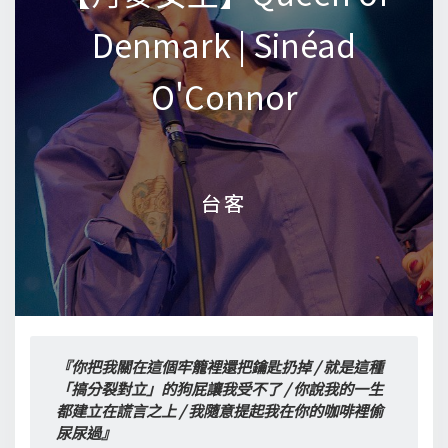
Denmark | Sinéad
Denmark | Sinéad
O'Connor
O'Connor
台客
台客
『你把我關在這個牢籠裡還把鑰匙扔掉 / 就是這種
「搞分裂對立」的狗屁讓我受不了 / 你說我的一生
都建立在謊言之上 / 我隨意提起我在你的咖啡裡偷
尿尿過』