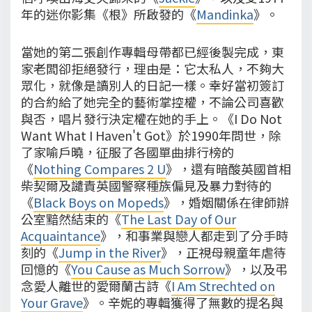
年的迷你影集《根》所啟發的《
Mandinka
》。
當她的第二張創作專輯母帶都已經後製完成，東
家老闆卻拒絕發行，理由是：它太私人，不夠大
眾化，就像是讀別人的日記一樣。幸好當初簽訂
的合約給了她完全的藝術掌控權，不論公司喜歡
與否，唱片發行決定權在她的手上。《I Do Not
Want What I Haven't Got》於1990年問世，除
了家喻戶曉，征服了各國單曲排行榜的
《
Nothing Compares 2 U
》，還有暗酸英國首相
柴契爾及譴責英國警察種族偏見及暴力對待的
《
Black Boys on Mopeds
》，婚姻關係在律師辦
公室黯然結束的《
The Last Day of Our
Acquaintance
》，和事業與戀人都走到了分手時
刻的《
Jump in the River
》，正視母親童年虐待
回憶的《
You Cause as Much Sorrow
》，以及弔
念愛人離世的愛爾蘭古詩《
I Am Strechted on
Your Grave
》。辛妮的專輯獲得了無數的提名與