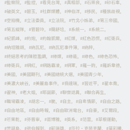
監察院
監控
看見台灣
真相部
石崇良
砂石車
破英文
碧玉
社群媒體
神伯洋
移民
種族歧視
空拍機
立法委員
立法院
竹北小姊弟
第三帝國
第五縱隊
管碧玲
簡舒培
系統一
系統二
紀凱峰
約炮
約翰凱爾
紅媒
紅色恐慌
紅衛兵
納坦雅胡
納瓦尼
納瓦尼事件簿
納粹
終結思考的陳腔濫調
綠媒
綠能
綠色
綠色恐怖
綠衛兵
網紅
網路霸凌
網軍
羅一鈞
羅訴韋德
美國
美國期刊
美國總統大選
美國青少年
美濃大峽谷
美麗島事件
翁達瑞
習近平
翟本喬
翟神
老大姐
耶誕節
聊齋誌異
聯合再生
職場霸凌
胡忠一
脆
自主
自卑情節
自由之路
自由地區
自由時報
自由歐洲電台
自豪
艾爾段
芒果乾
芬普寧
苗博雅
英系
范雲
草根運動
荒誕島
荷伯報到
莊瑞雄
莎拉·克勞克蘭
莫彩曦