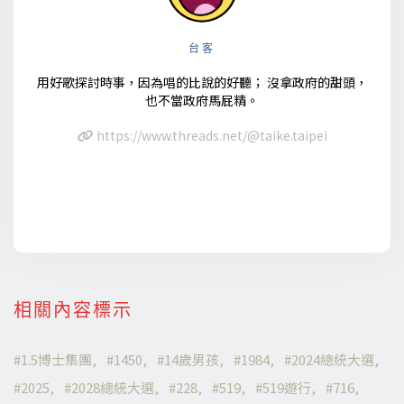
台客
用好歌探討時事，因為唱的比說的好聽； 沒拿政府的甜頭，
也不當政府馬屁精。
https://www.threads.net/@taike.taipei
相關內容標示
1.5博士集團
1450
14歲男孩
1984
2024總統大選
2025
2028總統大選
228
519
519遊行
716