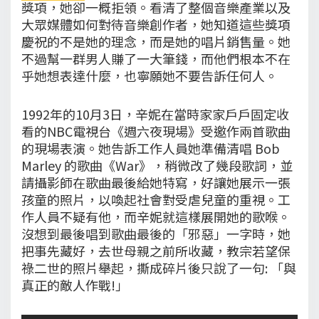
獎項，她卻一概拒領。看清了整個音樂產業以及
大眾媒體如何對待音樂創作者，她知道這些獎項
慶祝的不是她的理念，而是她的唱片銷售量。她
不過幫一群男人賺了一大筆錢，而他們根本不在
乎她想表達什麼，也寧願她不要告訴任何人。
1992年的10月3日，辛妮在當時家家戶戶固定收
看的NBC電視台《週六夜現場》受邀作兩首歌曲
的現場表演。她告訴工作人員她準備清唱 Bob
Marley 的歌曲《War》，稍微改了幾段歌詞，並
請攝影師在歌曲最後給她特寫，好讓她展示一張
孩童的照片，以喚起社會對受虐兒童的重視。工
作人員不疑有他，而辛妮就這樣展開她的歌喉。
沒想到最後唱到歌曲最後的「邪惡」一字時，她
把事先藏好，去世母親之前所收藏，教宗若望保
祿二世的照片舉起，撕成碎片後只說了一句: 「與
真正的敵人作戰!」