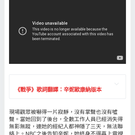
《戰爭》歌詞翻譯：辛妮歐康納版本
現場觀眾被嚇得一片寂靜，沒有掌聲也沒有噓
聲。當她回到了後台，全數工作人員已經消失得
無影無蹤，連她的經紀人都神隱了三天，無法聯
絡上。NBC之後告知辛妮，她終身不得再上電視