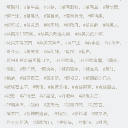
莫斯科
萊牛黨
萊豬
萊豬邪教
萊豬黨
葉博爾
葉宜津
葉展皓
葛萊美
葛萊美獎
蔡侑霖
蔡壁如
蔡孟良
蔡宗珍
蔡政府
蔡易餘
蔡英文
蔡英文1.5集團
蔡英文政經財團
蔡英文的網軍
蔡英文論文門
蔡英文集團
蔣中正
蔣季容
蔣萬安
蕭奕弘
蕭美琴
薛朝輝
藍媒
藍白
藍白刪體育署預算11億
藐視國會
藐視國會罪
藝術
藻礁
蘇巧慧
蘇治芬
蘇珊薇格
蘇貞昌
蜜餞
蟾蜍
街頭霸王
衛家盟
衛福部
被攔截的訊息
被秘密主宰
裴偉
製造真相
言論審查
言論自由
記者
許傳聖
許嘉恬
許淑華
詐騙女王
詐騙集團
話術
詹為元
認知作戰
說方言
論文門
諸神的盛宴
謝宜容
謝銘洋
證交法
證券交易法
護國群山
貝靈貓
財劃法
財團