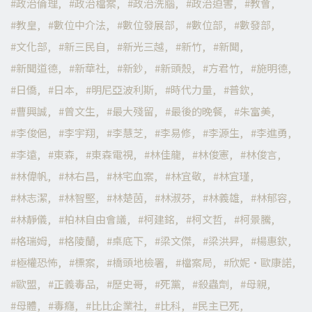
政治倫理
政治檔案
政治洗腦
政治迫害
教會
教皇
數位中介法
數位發展部
數位部
數發部
文化部
新三民自
新光三越
新竹
新聞
新聞道德
新華社
新鈔
新頭殼
方君竹
施明德
日僑
日本
明尼亞波利斯
時代力量
普欽
曹興誠
曾文生
最大殘留
最後的晚餐
朱富美
李俊俋
李宇翔
李慧芝
李易修
李源生
李進勇
李遠
東森
東森電視
林佳龍
林俊憲
林俊言
林偉帆
林右昌
林宅血案
林宜敬
林宜瑾
林志潔
林智堅
林楚茵
林淑芬
林義雄
林郁容
林靜儀
柏林自由會議
柯建銘
柯文哲
柯景騰
格瑞姆
格陵蘭
桌底下
梁文傑
梁洪昇
楊惠欽
極權恐怖
標案
橋頭地檢署
檔案局
欣妮·歐康諾
歐盟
正義毒品
歷史哥
死黨
殺蟲劑
母親
母體
毒癮
比比企業社
比科
民主已死