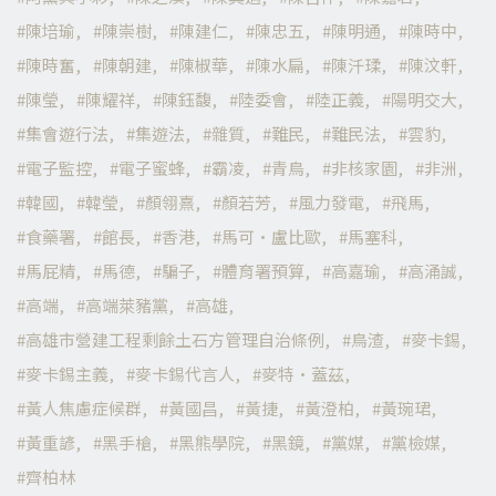
陳培瑜
陳崇樹
陳建仁
陳忠五
陳明通
陳時中
陳時奮
陳朝建
陳椒華
陳水扁
陳汘瑈
陳汶軒
陳瑩
陳耀祥
陳鈺馥
陸委會
陸正義
陽明交大
集會遊行法
集遊法
雜質
難民
難民法
雲豹
電子監控
電子蜜蜂
霸凌
青鳥
非核家園
非洲
韓國
韓瑩
顏翎熹
顏若芳
風力發電
飛馬
食藥署
館長
香港
馬可·盧比歐
馬塞科
馬屁精
馬德
騙子
體育署預算
高嘉瑜
高涌誠
高端
高端萊豬黨
高雄
高雄市營建工程剩餘土石方管理自治條例
鳥渣
麥卡錫
麥卡錫主義
麥卡錫代言人
麥特·蓋茲
黃人焦慮症候群
黃國昌
黃捷
黃澄柏
黃琬珺
黃重諺
黑手槍
黑熊學院
黑鏡
黨媒
黨檢媒
齊柏林