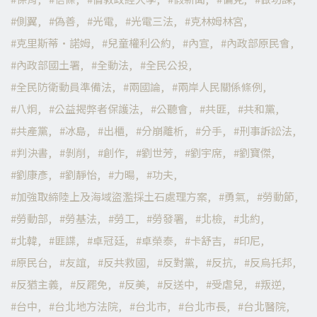
側翼
偽善
光電
光電三法
克林姆林宮
克里斯蒂·諾姆
兒童權利公約
內宣
內政部原民會
內政部國土署
全動法
全民公投
全民防衛動員準備法
兩國論
兩岸人民關係條例
八炯
公益揭弊者保護法
公聽會
共匪
共和黨
共產黨
冰島
出櫃
分崩離析
分手
刑事訴訟法
判決書
剝削
創作
劉世芳
劉宇席
劉寶傑
劉康彥
劉靜怡
力暘
功夫
加強取締陸上及海域盜濫採土石處理方案
勇氣
勞動節
勞動部
勞基法
勞工
勞發署
北檢
北約
北韓
匪諜
卓冠廷
卓榮泰
卡舒吉
印尼
原民台
友誼
反共救國
反對黨
反抗
反烏托邦
反猶主義
反罷免
反美
反送中
受虐兒
叛逆
台中
台北地方法院
台北市
台北市長
台北醫院