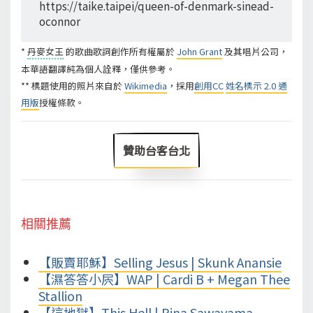
https://taike.taipei/queen-of-denmark-sinead-
oconnor
*
丹麥女王
的歌曲歌詞創作所有權屬於
John Grant
及其唱片公司，
本華語翻譯純為個人詮釋，僅供參考。
** 標題使用的照片來自於
Wikimedia
，採用
創用CC
姓名標示 2.0 通
用版
授權條款。
贊助台客台北
相關推薦
【販賣耶穌】Selling Jesus | Skunk Anansie
【濕答答小屄】WAP | Cardi B + Megan Thee
Stallion
【這地獄】This Hell | Rina Sawayama