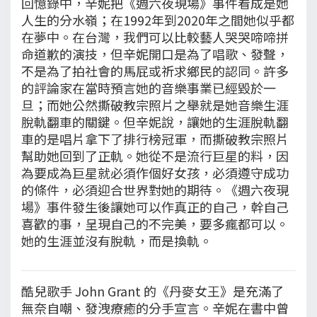
回憶錄中，辛妮把《週六夜現場》事件看成是她
人生的分水嶺；在1992年到2020年之間她似乎都
在夢中。在台灣，我們可以比較藝人哭哭啼啼拼
命道歉的演技，但辛妮開口是為了唱歌、發聲，
不是為了拍社會的馬屁或祈求鄉民的認同。許多
的評論家在當時預言她的音樂事業已經毀於一
旦；而她公然撕破教宗照片之舉就是她音樂生涯
脫軌翻車的關鍵。但辛妮說，讓她的生涯脫軌翻
車的是唱片拿下了排行榜冠軍，而撕破教宗照片
幫助她回到了正軌。她從不是流行巨星的料，因
為要成為巨星就必須作個好女孩，必須遵守成功
的條件，必須迎合世界對她的期待。《週六夜現
場》事件發生後讓她可以作真正的自己，幹自己
喜歡的事，呈現自己的不完美，要多瘋都可以。
她的生涯並沒有脫軌，而是換軌。
酷兒歌手 John Grant 的《丹麥女王》是充滿了
無奈自嘲、發洩療癒的分手宣言。辛妮在書中曾