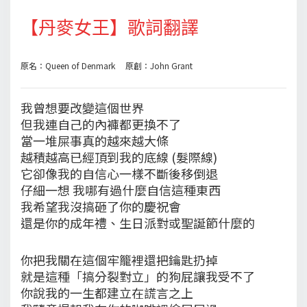
【丹麥女王】歌詞翻譯
原名：Queen of Denmark 原創：John Grant
我曾想要改變這個世界
但我連自己的內褲都更換不了
當一堆屎事真的越來越大條
越積越高已經頂到我的底線 (髮際線)
它卻像我的自信心一樣不斷後移倒退
仔細一想 我哪有過什麼自信這種東西
我希望我沒搞砸了你的慶祝會
還是你的成年禮、生日派對或聖誕節什麼的
你把我關在這個牢籠裡還把鑰匙扔掉
就是這種「搞分裂對立」的狗屁讓我受不了
你說我的一生都建立在謊言之上