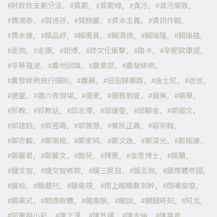
財政收支劃分法
貧窮
貧窮線
貪污
貪污腐敗
費鴻泰
賀德芬
賀錦麗
資本主義
資訊作戰
賈永婕
賴品妤
賴惠員
賴清德
賴瑞隆
賴瑞雄
走狗
走讀
趙博
跨文化衝擊
路卡
辛妮歐康諾
辛蒂羅波
農地回填
農業部
農發條例
農發條例施行細則
農藥
迢迢歸鄉路
迪士尼
迷信
通靈
週六夜現場
違憲
選務瑕疵
選美
選舉
邪教
邪教話
邱志偉
邱議瑩
邱顯金
郭國文
郭建鈺
郭昱晴
郭雅慧
鄉民正義
鄒宗翰
鄭亦麟
鄭南榕
鄭家純
鄭文逸
鄭深元
鄭銘謙
鄭麗君
鄭麗文
酷兒
釋憲
金恩博士
錫蘭
鍾文智
鍾文智條款
鏡三民自
鏡北檢
鏡媒體帝國
鏡檢
鏡週刊
鏡電視
閉上眼睛數到幹
閉嘴惦惦
開幕式
間諜軟體
閩南狼
關說
關鍵時刻
阿北
阿薰與小彩
陳之漢
陳其邁
陳吉仲
陳嘉君