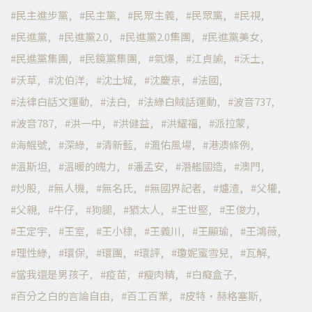
民主進步黨
民主黨
民眾主義
民眾黨
民視
民進黨
民進黨2.0
民進黨2.0集團
民進黨美女
民進黨集團
民鏡黨集團
氣爆
江貞諭
沃土
沃草
沈伯洋
沈土城
沈慶京
法國
法律白話文運動
法白
法綠白賊話運動
波音737
波音787
洪一中
洪健益
洪耀福
派拉蒙
海鯤號
深綠
清新藍
渢佑風場
港澳條例
溫斯坦
溫暖的魄力
潘孟安
潛艦國造
澳門
炒股
無人機
無名氏
無國界記者
爐渣
父權
父親
牛仔
狗腿
猶太人
王世堅
王俊力
王定宇
王室
王小棣
王義川
王顯瑜
王鴻薇
理性綠
環保
環團
環評
瓊妮蜜雪兒
瓦解
當我還是男孩子
疫苗
瘦肉精
白癡盒子
百分之白的言論自由
百工百業
皮特·赫格塞斯