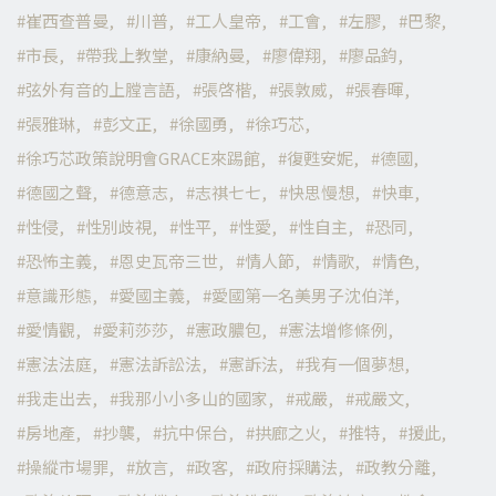
崔西查普曼
川普
工人皇帝
工會
左膠
巴黎
市長
帶我上教堂
康納曼
廖偉翔
廖品鈞
弦外有音的上膛言語
張啓楷
張敦威
張春暉
張雅琳
彭文正
徐國勇
徐巧芯
徐巧芯政策說明會GRACE來踢館
復甦安妮
德國
德國之聲
德意志
志祺七七
快思慢想
快車
性侵
性別歧視
性平
性愛
性自主
恐同
恐怖主義
恩史瓦帝三世
情人節
情歌
情色
意識形態
愛國主義
愛國第一名美男子沈伯洋
愛情觀
愛莉莎莎
憲政膿包
憲法增修條例
憲法法庭
憲法訴訟法
憲訴法
我有一個夢想
我走出去
我那小小多山的國家
戒嚴
戒嚴文
房地產
抄襲
抗中保台
拱廊之火
推特
援此
操縱市場罪
放言
政客
政府採購法
政教分離