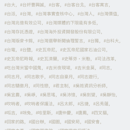
台大
台奸曹興誠
台客
台客台北
台客寓言
台派
台灣
台灣事實查核中心
台灣人
台灣價值
台灣兆億有效公司
台灣媒體的下限能有多低
台灣存託憑證
台灣海外投資開發股份有限公司
台灣版麥卡錫
台灣選舉新聞倫理誓言
台獨
台科大
台電
台鹽
史瓦帝尼
史瓦帝尼國家石油公司
史瓦帝尼時報
史瓦濟蘭
史蒂芬·米勒
司法改革
吃台灣米當中國鬼
吉米夜現場
吉米金莫
同志
同志月
同志歌手
同志自豪月
同志遊行
同志驕傲月
同性戀
君主制
吳姓資訊分析師
吳宜農
吳崢
吳思瑤
吳沛憶
吳釗燮
吳靜怡
吹哨者
吹哨者保護法
呂太郎
呂捷
呂秀蓮
呱吉
咪兔
哈里斯
唐仲慶
唐鳳
四叉貓
回家的路
國台辦
國圖
國安局
國安會