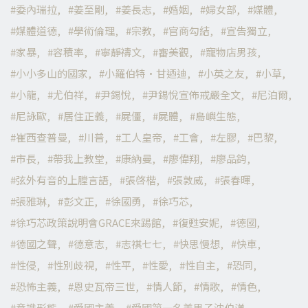
委內瑞拉
姜至剛
姜長志
婚姻
婦女部
媒體
媒體道德
學術倫理
宗教
官商勾結
宣告獨立
家暴
容積率
寧靜禱文
審美觀
寵物店男孩
小小多山的國家
小羅伯特·甘迺迪
小英之友
小草
小龍
尤伯祥
尹錫悅
尹錫悅宣佈戒嚴全文
尼泊爾
尼詠歐
居住正義
屍僵
屍體
島嶼生態
崔西查普曼
川普
工人皇帝
工會
左膠
巴黎
市長
帶我上教堂
康納曼
廖偉翔
廖品鈞
弦外有音的上膛言語
張啓楷
張敦威
張春暉
張雅琳
彭文正
徐國勇
徐巧芯
徐巧芯政策說明會GRACE來踢館
復甦安妮
德國
德國之聲
德意志
志祺七七
快思慢想
快車
性侵
性別歧視
性平
性愛
性自主
恐同
恐怖主義
恩史瓦帝三世
情人節
情歌
情色
意識形態
愛國主義
愛國第一名美男子沈伯洋