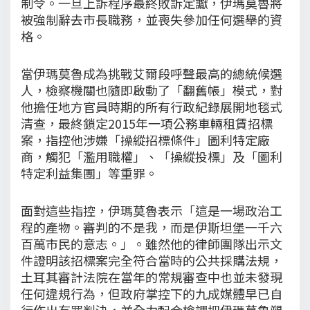
制令。一旦上訴程序最終敗訴定讞，伊瑪莫魯將
被強制辭去市長職務，並喪失參加任何選舉的資
格。
當伊瑪莫魯成為挑戰艾爾段呼聲最高的總統候選
人，檢察機關也隨即啟動了「翻舊帳」模式，對
他擔任地方官員時期的所有行政紀錄展開地毯式
清查，最終鎖定2015年一項公務車輛租賃招標
案，指控他涉嫌「操縱招標條件」圖利特定廠
商，觸犯「濫用職權」、「操縱投標」及「圖利
特定利益集團」等重罪。
面對這些指控，伊瑪莫魯表示「這是一場政治工
程的產物。審判的不是我，而是伊斯坦堡一千六
百萬市民的意志。」。雖然他的律師團隊出示文
件證明該招標案完全符合當時的公共採購法規，
土耳其審計法院在當年的常規審查中也並未發現
任何違規行為，但政府掌控下的九成媒體早已自
行作出有罪判決，並全力配合檢調把伊瑪莫魯塑