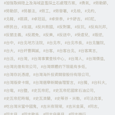
加強取締陸上及海域盜濫採土石處理方案
勇氣
勞動節
勞動部
勞基法
勞工
勞發署
北檢
北約
北韓
匪諜
卓冠廷
卓榮泰
卡舒吉
印尼
原民台
友誼
反共救國
反對黨
反抗
反烏托邦
反猶主義
反罷免
反美
反送中
受虐兒
叛逆
台中
台北地方法院
台北市
台北市長
台北醫院
台大
台奸曹興誠
台客
台客台北
台客寓言
台派
台灣
台灣事實查核中心
台灣人
台灣價值
台灣兆億有效公司
台灣媒體的下限能有多低
台灣存託憑證
台灣海外投資開發股份有限公司
台灣版麥卡錫
台灣選舉新聞倫理誓言
台獨
台科大
台電
台鹽
史瓦帝尼
史瓦帝尼國家石油公司
史瓦帝尼時報
史瓦濟蘭
史蒂芬·米勒
司法改革
吃台灣米當中國鬼
吉米夜現場
吉米金莫
同志
同志月
同志歌手
同志自豪月
同志遊行