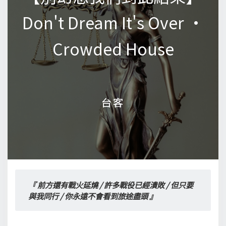
Don't Dream It's Over •
Don't Dream It's Over •
Crowded House
Crowded House
台客
台客
『 前方還有戰火延燒 / 許多戰役已經潰敗 / 但只要
與我同行 / 你永遠不會看到旅途盡頭 』