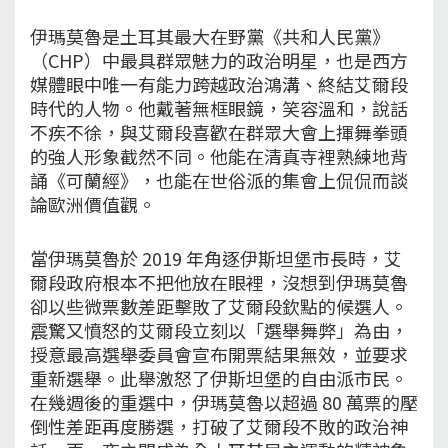
伊瑪莫魯是土耳其最大在野黨《共和人民黨》
（CHP）中最具群眾魅力的政治明星，也是西方
媒體眼中唯一有能力跨越政治鴻溝、終結艾爾段
時代的人物。他戴著無框眼鏡，笑容溫和，說話
不疾不徐，與艾爾段喜歡在群眾大會上揮舞拳頭
的強人形象截然不同。他能在清真寺裡熟練地背
誦《可蘭經》，也能在世俗派的集會上侃侃而談
論歐洲價值觀。
當伊瑪莫魯於 2019 年角逐伊斯坦堡市長時，艾
爾段政府根本不把他放在眼裡，沒想到伊瑪莫魯
卻以些微票數差距擊敗了艾爾段欽點的候選人。
震驚又憤怒的艾爾段立刻以「選舉舞弊」為由，
授意最高選舉委員會宣布開票結果無效，並要求
重新選舉。此舉激怒了伊斯坦堡的自由派市民。
在幾週後的重選中，伊瑪莫魯以超過 80 萬票的壓
倒性差距再度勝選，打破了艾爾段不敗的政治神