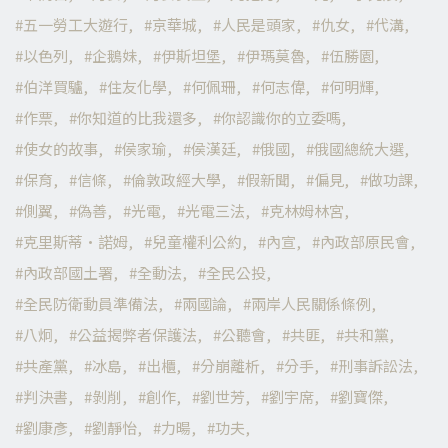
五一勞工大遊行
京華城
人民是頭家
仇女
代溝
以色列
企鵝妹
伊斯坦堡
伊瑪莫魯
伍勝園
伯洋買驢
住友化學
何佩珊
何志偉
何明輝
作票
你知道的比我還多
你認識你的立委嗎
使女的故事
侯家瑜
侯漢廷
俄國
俄國總統大選
保育
信條
倫敦政經大學
假新聞
偏見
做功課
側翼
偽善
光電
光電三法
克林姆林宮
克里斯蒂·諾姆
兒童權利公約
內宣
內政部原民會
內政部國土署
全動法
全民公投
全民防衛動員準備法
兩國論
兩岸人民關係條例
八炯
公益揭弊者保護法
公聽會
共匪
共和黨
共產黨
冰島
出櫃
分崩離析
分手
刑事訴訟法
判決書
剝削
創作
劉世芳
劉宇席
劉寶傑
劉康彥
劉靜怡
力暘
功夫