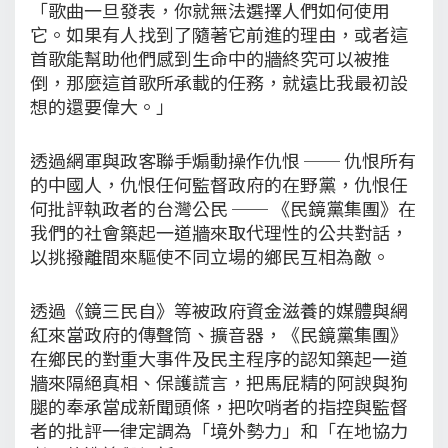
「歌曲一旦發表，你就無法選擇人們如何使用
它。如果有人找到了隨著它前進的理由，或者這
首歌能幫助他們感到生命中的牆終究可以被推
倒，那麼這首歌所承載的任務，就遠比我最初設
想的還要偉大。」
透過網軍與政客聯手煽動操作仇恨 ── 仇恨所有
的中國人，仇恨任何監督政府的在野黨，仇恨任
何批評執政者的台灣公民 ── 《民鏡黨集團》在
我們的社會築起一道牆來取代理性的公共對話，
以挑撥離間來驅使不同立場的鄉民互相為敵。
透過《鏡三民自》等被政府資金滋養的媒體與網
紅來當政府的傳聲筒、擴音器，《民鏡黨集團》
在鄉民的對重大事件及民主程序的認知築起一道
牆來隔絕真相、保護謊言，把馬屁精的阿諛與狗
腿的奉承當成新聞頭條，把吹哨者的指控與監督
者的批評一律定調為「境外勢力」和「在地協力