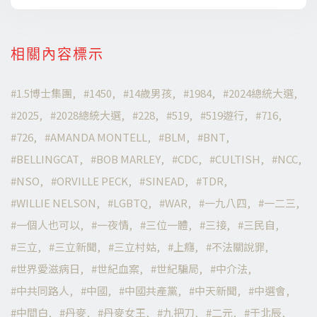
相關內容標示
1.5博士集團
1450
14歲男孩
1984
2024總統大選
2025
2028總統大選
228
519
519遊行
716
726
AMANDA MONTELL
BLM
BNT
BELLINGCAT
BOB MARLEY
CDC
CULTISH
NCC
NSO
ORVILLE PECK
SINEAD
TDR
WILLIE NELSON
LGBTQ
WAR
一九八四
一二三
一個人也可以
一夜情
三位一體
三接
三民自
三立
三立新聞
三立村姑
上癮
不法關說罪
世界愛滋病日
世紀血案
世紀騙局
中介法
中共同路人
中國
中國共產黨
中天新聞
中選會
中間白
丹麥
丹麥女王
九把刀
二元
于北辰