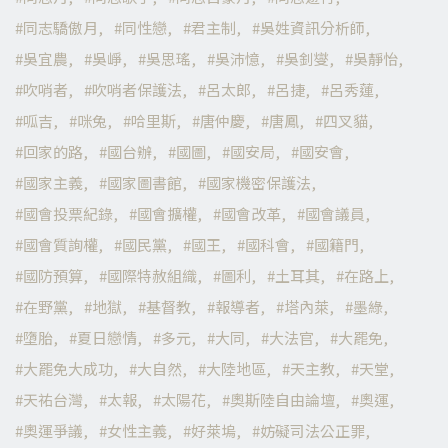
同志驕傲月
同性戀
君主制
吳姓資訊分析師
吳宜農
吳崢
吳思瑤
吳沛憶
吳釗燮
吳靜怡
吹哨者
吹哨者保護法
呂太郎
呂捷
呂秀蓮
呱吉
咪兔
哈里斯
唐仲慶
唐鳳
四叉貓
回家的路
國台辦
國圖
國安局
國安會
國家主義
國家圖書館
國家機密保護法
國會投票紀錄
國會擴權
國會改革
國會議員
國會質詢權
國民黨
國王
國科會
國籍門
國防預算
國際特赦組織
圖利
土耳其
在路上
在野黨
地獄
基督教
報導者
塔內萊
墨綠
墮胎
夏日戀情
多元
大同
大法官
大罷免
大罷免大成功
大自然
大陸地區
天主教
天堂
天祐台灣
太報
太陽花
奧斯陸自由論壇
奧運
奧運爭議
女性主義
好萊塢
妨礙司法公正罪