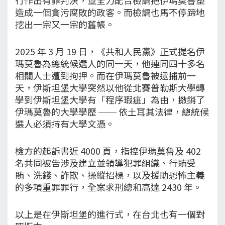
造成一個貪污腐敗的政客。而檢調也馬不停蹄地
挖出一宗又一宗的舊帳。
2025 年 3 月 19 日，《共和人民黨》正式提名伊
瑪莫魯為總統候選人的同一天，他連同四十多名
相關人士遭到拘押。而在伊瑪莫魯被逮捕前一
天，伊斯坦堡大學突然以他從北賽普勒斯大學轉
學到伊斯坦堡大學有「程序瑕疵」為由，撤銷了
伊瑪莫魯的大學學歷 ── 依土耳其法律，總統候
選人必須持有大學文憑。
檢方的起訴書近 4000 頁，指控伊瑪莫魯及 402
名共同被告涉及建立並領導犯罪組織、行賄受
賄、洗錢、詐欺、操縱招標，以及援助恐怖主義
的多項重罪罪行，全案求刑總和高達 2430 年。
以上是在伊斯坦堡的進行式，在台北也有一個對