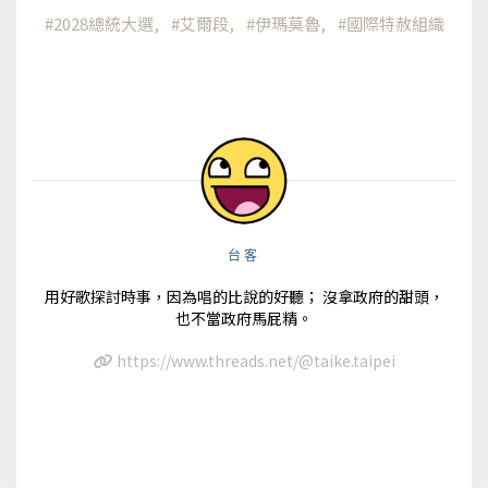
2028總統大選
艾爾段
伊瑪莫魯
國際特赦組織
台客
用好歌探討時事，因為唱的比說的好聽； 沒拿政府的甜頭，
也不當政府馬屁精。
https://www.threads.net/@taike.taipei