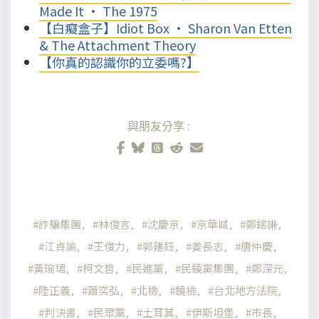
Made It • The 1975
【白癡盒子】Idiot Box • Sharon Van Etten
& The Attachment Theory
【你真的認識你的立委嗎?】
與朋友分享:
詐騙集團
林俊言
沈慶京
京華城
鄭銘謙
江貞諭
王俊力
郭建鈺
姜長志
唐仲慶
黃琬珺
柯文哲
民進黨
民鏡黨集團
鄭深元
陸正義
蕭奕弘
北檢
鏡檢
台北地方法院
判決書
民眾黨
土耳其
伊斯坦堡
市長