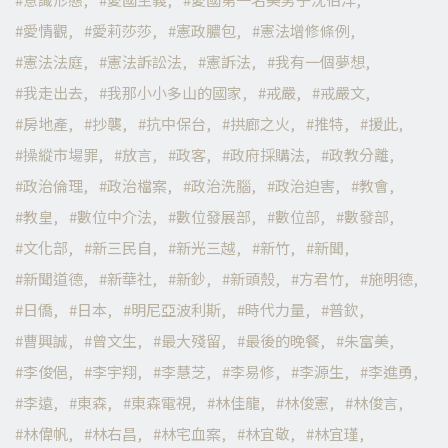
愛情觀
愛莉莎莎
憲政膿包
憲法增修條例
憲法法庭
憲法訴訟法
憲訴法
我有一個夢想
我走出去
我那小小多山的國家
戒嚴
戒嚴文
房地產
抄襲
抗中保台
拱廊之火
推特
援此
操縱市場罪
放言
政客
政府採購法
政教分離
政治倫理
政治檔案
政治洗腦
政治迫害
教會
教皇
數位中介法
數位發展部
數位部
數發部
文化部
新三民自
新光三越
新竹
新聞
新聞道德
新華社
新鈔
新頭殼
方君竹
施明德
日僑
日本
明尼亞波利斯
時代力量
普欽
曹興誠
曾文生
最大殘留
最後的晚餐
朱富美
李俊俋
李宇翔
李慧芝
李易修
李源生
李進勇
李遠
東森
東森電視
林佳龍
林俊憲
林俊言
林偉帆
林右昌
林宅血案
林宜敬
林宜瑾