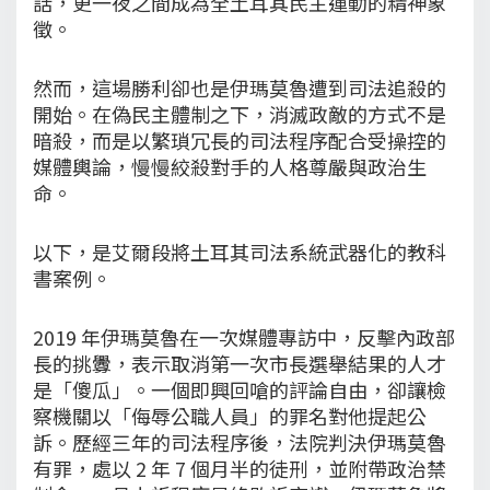
話，更一夜之間成為全土耳其民主運動的精神象
徵。
然而，這場勝利卻也是伊瑪莫魯遭到司法追殺的
開始。在偽民主體制之下，消滅政敵的方式不是
暗殺，而是以繁瑣冗長的司法程序配合受操控的
媒體輿論，慢慢絞殺對手的人格尊嚴與政治生
命。
以下，是艾爾段將土耳其司法系統武器化的教科
書案例。
2019 年伊瑪莫魯在一次媒體專訪中，反擊內政部
長的挑釁，表示取消第一次市長選舉結果的人才
是「傻瓜」。一個即興回嗆的評論自由，卻讓檢
察機關以「侮辱公職人員」的罪名對他提起公
訴。歷經三年的司法程序後，法院判決伊瑪莫魯
有罪，處以 2 年 7 個月半的徒刑，並附帶政治禁