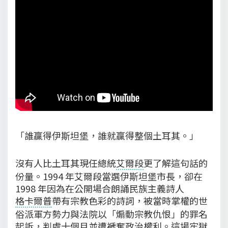
「誰贏得伊斯坦堡，誰就贏得整個土耳其。」
沒有人比土耳其現任總統
艾爾段
更了解這句話的
份量。1994 年艾爾段當選伊斯坦堡市長，卻在
1998 年因為在公開場合朗誦民族主義詩人
格卡爾普
帶有宗教色彩的詩詞，被當時掌權的世
俗派軍方勢力與法院以「煽動宗教仇恨」的罪名
起訴，判處十個月並遭褫奪政治權利。這場牢獄