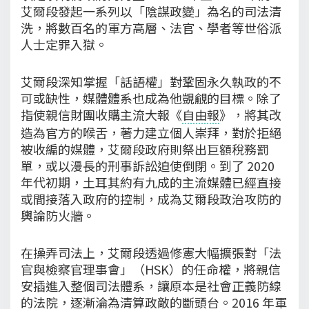
艾爾段發起一系列以「陰謀政變」為名的司法清
洗，將數百名的軍方高層、法官、學者等世俗派
人士定罪入獄。
艾爾段深知掌握「話語權」對鞏固永久執政的不
可或缺性，媒體體系也成為他覬覦的目標。除了
指使親信財團收購主流大報《
自由報
》，將其改
造為官方的喉舌，著力建立個人崇拜，對於拒絕
被收編的媒體，艾爾段政府則祭出巨額稅務罰
單，或以漫長的刑事訴訟迫使倒閉。到了 2020
年代初期，土耳其約有九成的主流媒體已經直接
或間接落入政府的控制，成為艾爾段政治攻防的
輿論防火牆。
在操弄司法上，艾爾段透過修憲大幅擴張對「法
官與檢察官理事會」（HSK）的任命權，將親信
安插進入整個司法體系，讓原本是社會正義防線
的法院，逐漸淪為清算政敵的斷頭台。2016 年軍