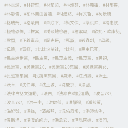
林志潔
林智堅
林楚茵
林淑芬
林義雄
林郁容
林靜儀
柏林自由會議
柯建銘
柯文哲
柯景騰
格瑞姆
格陵蘭
桌底下
梁文傑
梁洪昇
楊惠欽
極權恐怖
標案
橋頭地檢署
檔案局
欣妮·歐康諾
歐盟
正義毒品
歷史哥
死黨
殺蟲劑
母親
母體
毒癮
比比企業社
比科
民主已死
民主進步黨
民主黨
民眾主義
民眾黨
民視
民進黨
民進黨2.0
民進黨2.0集團
民進黨美女
民進黨集團
民鏡黨集團
氣爆
江貞諭
沃土
沃草
沈伯洋
沈土城
沈慶京
法國
法律白話文運動
法白
法綠白賊話運動
波音737
波音787
洪一中
洪健益
洪耀福
派拉蒙
海鯤號
深綠
清新藍
渢佑風場
港澳條例
溫斯坦
溫暖的魄力
潘孟安
潛艦國造
澳門