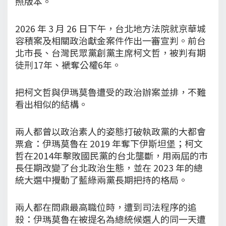
照版本。
2026 年 3 月 26 日下午，台北地方法院就京華城
容積案及相關政治獻金案件作出一審宣判。前台
北市長、台灣民眾黨創黨主席柯文哲，被判有期
徒刑17年、褫奪公權6年。
把柯文哲與伊瑪莫魯遭受的政治辦案並排，不難
看出相似的結構。
兩人都曾以政治素人的姿態打破執政黨的大都會
票倉：伊瑪莫魯在 2019 年奪下伊斯坦堡；柯文
哲在2014年擊敗國民黨的台北壟斷，用兩屆的市
長任期改變了台北政治生態，並在 2023 年的總
統大選中攪動了藍綠兩黨長期把持的格局。
兩人都在問鼎最高職位時，遭到司法程序的追
殺：伊瑪莫魯在被提名為總統候選人的同一天遭