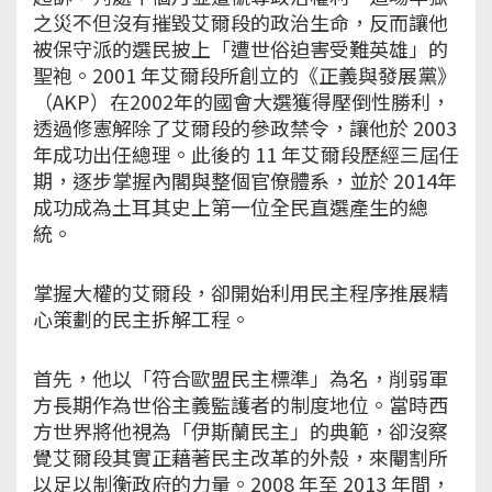
之災不但沒有摧毀艾爾段的政治生命，反而讓他
被保守派的選民披上「遭世俗迫害受難英雄」的
聖袍。2001 年艾爾段所創立的《正義與發展黨》
（AKP）在2002年的國會大選獲得壓倒性勝利，
透過修憲解除了艾爾段的參政禁令，讓他於 2003
年成功出任總理。此後的 11 年艾爾段歷經三屆任
期，逐步掌握內閣與整個官僚體系，並於 2014年
成功成為土耳其史上第一位全民直選產生的總
統。
掌握大權的艾爾段，卻開始利用民主程序推展精
心策劃的民主拆解工程。
首先，他以「符合歐盟民主標準」為名，削弱軍
方長期作為世俗主義監護者的制度地位。當時西
方世界將他視為「伊斯蘭民主」的典範，卻沒察
覺艾爾段其實正藉著民主改革的外殼，來閹割所
以足以制衡政府的力量。2008 年至 2013 年間，