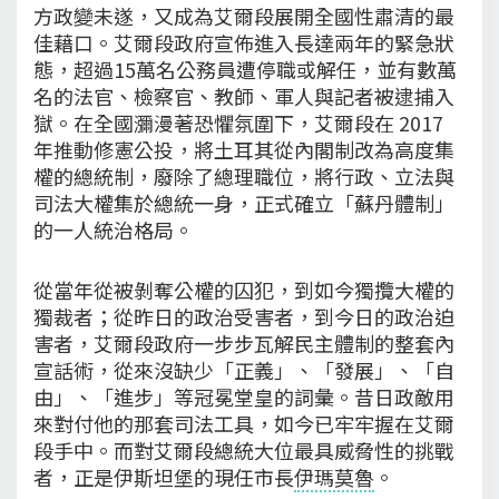
方政變未遂，又成為艾爾段展開全國性肅清的最
佳藉口。艾爾段政府宣佈進入長達兩年的緊急狀
態，超過15萬名公務員遭停職或解任，並有數萬
名的法官、檢察官、教師、軍人與記者被逮捕入
獄。在全國瀰漫著恐懼氛圍下，艾爾段在 2017
年推動修憲公投，將土耳其從內閣制改為高度集
權的總統制，廢除了總理職位，將行政、立法與
司法大權集於總統一身，正式確立「蘇丹體制」
的一人統治格局。
從當年從被剝奪公權的囚犯，到如今獨攬大權的
獨裁者；從昨日的政治受害者，到今日的政治迫
害者，艾爾段政府一步步瓦解民主體制的整套內
宣話術，從來沒缺少「正義」、「發展」、「自
由」、「進步」等冠冕堂皇的詞彙。昔日政敵用
來對付他的那套司法工具，如今已牢牢握在艾爾
段手中。而對艾爾段總統大位最具威脅性的挑戰
者，正是伊斯坦堡的現任市長
伊瑪莫魯
。