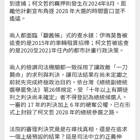
到逮捕；柯文哲的羈押則發生在2024年8月，距
離他計劃宣布角逐 2028 年大選的時間窗口並不
遙遠。
兩人都面臨「翻舊帳」式的查水錶：伊瑪莫魯被
追查的是2015年的車輛租賃招標；柯文哲被追查
的是2020至2021年任內的都市計畫行政決策。
兩人的檢調司法機關都一致採用了讓政敵「一刀
斃命」的求刑與判決，讓司法結果在尚未定讞之
前就先完成終極政治目的。依台灣《總統副總統
選舉罷免法》第26條規定，受「十年以上有期徒
刑之判決尚未確定」者不得登記為總統候選人。
一審的 17 年的判決加上 6 年的褫奪公權，已在形
式上封殺了柯文哲 2028 年的總統參選之路。
法院的審理判決究竟是在尋找真相，還是在追求
一個上級預設的結果？這是司法中立的正義伸