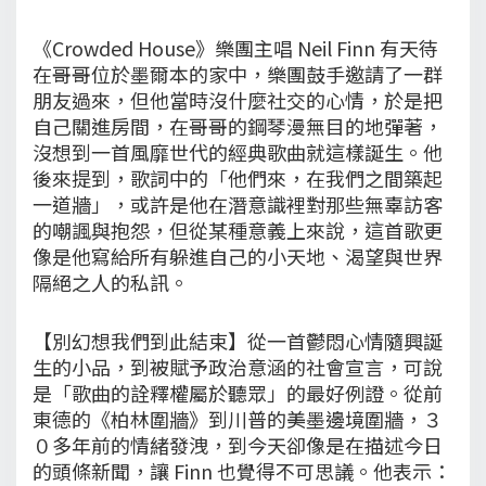
《Crowded House》樂團主唱 Neil Finn 有天待
在哥哥位於墨爾本的家中，樂團鼓手邀請了一群
朋友過來，但他當時沒什麼社交的心情，於是把
自己關進房間，在哥哥的鋼琴漫無目的地彈著，
沒想到一首風靡世代的經典歌曲就這樣誕生。他
後來提到，歌詞中的「他們來，在我們之間築起
一道牆」，或許是他在潛意識裡對那些無辜訪客
的嘲諷與抱怨，但從某種意義上來說，這首歌更
像是他寫給所有躲進自己的小天地、渴望與世界
隔絕之人的私訊。
【別幻想我們到此結束】從一首鬱悶心情隨興誕
生的小品，到被賦予政治意涵的社會宣言，可說
是「歌曲的詮釋權屬於聽眾」的最好例證。從前
東德的《柏林圍牆》到川普的美墨邊境圍牆，３
０多年前的情緒發洩，到今天卻像是在描述今日
的頭條新聞，讓 Finn 也覺得不可思議。他表示：