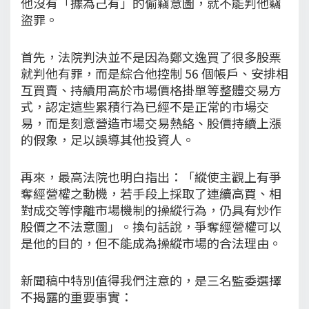
他沒有「據為己有」的偷竊意圖，就不能判他竊
盜罪。
首先，法院判決並不是因為鄭文逸買了很多股票
就判他有罪，而是綜合他控制 56 個帳戶、安排相
互買賣、持續用高於市場價格掛單等整體交易方
式，認定這些累積行為已經不是正常的市場交
易，而是刻意營造市場交易熱絡、股價持續上漲
的假象，足以誤導其他投資人。
再來，最高法院也明白指出：「縱使主觀上有爭
奪經營權之動機，若手段上採取了連續高買、相
對成交等悖離市場機制的操縱行為，仍具有炒作
股價之不法意圖」。換句話說，爭奪經營權可以
是他的目的，但不能成為操縱市場的合法理由。
新聞稿中特別值得我們注意的，是三名監委選擇
不揭露的重要事實：