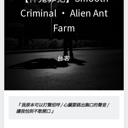
Criminal • Alien Ant
Criminal • Alien Ant
Farm
Farm
台客
台客
『 我原本可以打聲招呼 / 心臟要跳出胸口的聲音 / 
讓我怕到不敢開口 』