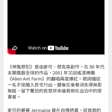
《神鬼罪犯》是由麥可．傑克森創作，在 80 年代
末期風靡全球的作品，2001 年又因搖滾樂團
《Alien Ant Farm》的翻唱再度爆紅。歌詞描述
一名歹徒闖入民宅行凶，隨後在後巷消失得無影
無蹤，留下驚恐的民眾拼命搶救倒在血泊中的受
害者。
麥可的哥哥 Jermaine 曾在自傳透露，這首歌的