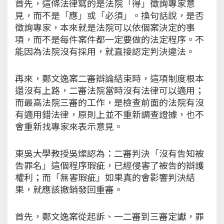
首先，這條法律寫的是法院「得」徵詢專家意
見，而不是「應」或「必須」。換句話說，是否
徵詢專家，本來就是法院可以依個案決定的事
項，而不是每件案件都一定要做的法定程序。不
能因為法院沒有採用，就直接認定判決違法。
再來，鄭文逸案二審辯論結束時，這項制度根本
還沒有上路，二審法院當時沒有法律可以適用；
而最高法院三審的工作，是檢查前面的法院有沒
有適用錯法律，原則上並不重新調查證據，也不
會重新找專家來表示意見。
東吳大學教授吳燦認為：二審判決「沒有告知被
告罪名」這個程序瑕疵，已經侵害了被告的辯護
權利；而「無害瑕疵」如果真的會影響判決結
果，就應該撤銷發回重審。
首先，鄭文逸案從起訴、一二審到三審定讞，罪