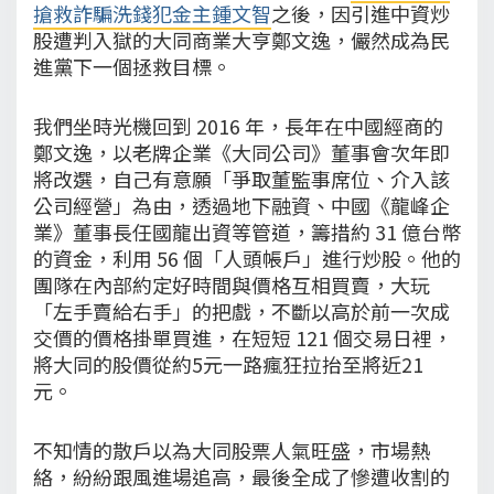
搶救詐騙洗錢犯金主鍾文智
之後，因引進中資炒
股遭判入獄的大同商業大亨鄭文逸，儼然成為民
進黨下一個拯救目標。
我們坐時光機回到 2016 年，長年在中國經商的
鄭文逸，以老牌企業《大同公司》董事會次年即
將改選，自己有意願「爭取董監事席位、介入該
公司經營」為由，透過地下融資、中國《龍峰企
業》董事長任國龍出資等管道，籌措約 31 億台幣
的資金，利用 56 個「人頭帳戶」進行炒股。他的
團隊在內部約定好時間與價格互相買賣，大玩
「左手賣給右手」的把戲，不斷以高於前一次成
交價的價格掛單買進，在短短 121 個交易日裡，
將大同的股價從約5元一路瘋狂拉抬至將近21
元。
不知情的散戶以為大同股票人氣旺盛，市場熱
絡，紛紛跟風進場追高，最後全成了慘遭收割的