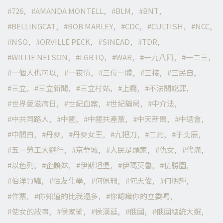
726
AMANDA MONTELL
BLM
BNT
BELLINGCAT
BOB MARLEY
CDC
CULTISH
NCC
NSO
ORVILLE PECK
SINEAD
TDR
WILLIE NELSON
LGBTQ
WAR
一九八四
一二三
一個人也可以
一夜情
三位一體
三接
三民自
三立
三立新聞
三立村姑
上癮
不法關說罪
世界愛滋病日
世紀血案
世紀騙局
中介法
中共同路人
中國
中國共產黨
中天新聞
中選會
中間白
丹麥
丹麥女王
九把刀
二元
于北辰
五一勞工大遊行
京華城
人民是頭家
仇女
代溝
以色列
企鵝妹
伊斯坦堡
伊瑪莫魯
伍勝園
伯洋買驢
住友化學
何佩珊
何志偉
何明輝
作票
你知道的比我還多
你認識你的立委嗎
使女的故事
侯家瑜
侯漢廷
俄國
俄國總統大選