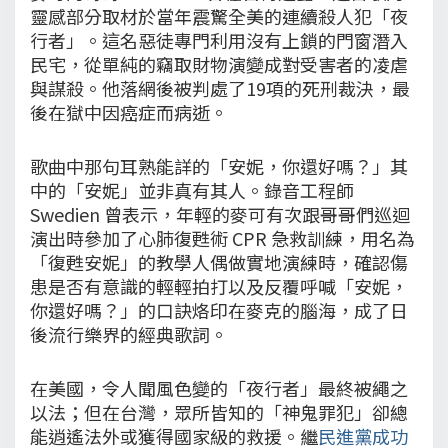
靈感部分取材於當年震驚全美的連續殺人犯「夜
行者」。這名惡徒專門利用沒有上鎖的門窗潛入
民宅，從單純的竊取財物演變成對受害者的凌虐
與謀殺。他落網後被判處了19項的死刑裁決，最
後在獄中因癌症而病逝。
歌曲中那句耳熟能詳的「安妮，你還好嗎？」其
中的「安妮」並非真有其人。錄音工程師
Swedien 曾表示，年輕的麥可有次跟哥哥們巡迴
演出時參加了心肺復甦術 CPR 急救訓練，用名為
「復甦安妮」的教學人偶做實地演練時，確認傷
患是否有意識的輕輕拍打以及反覆呼喊「安妮，
你還好嗎？」的口訣烙印在麥克的腦海，成了日
後流行樂界的經典歌詞。
在美國，令人聞風色變的「夜行者」最終被繩之
以法；但在台灣，眾所皆知的「神鬼罪犯」卻總
能逍遙法外或獲得國家級的救援。繼
民進黨成功