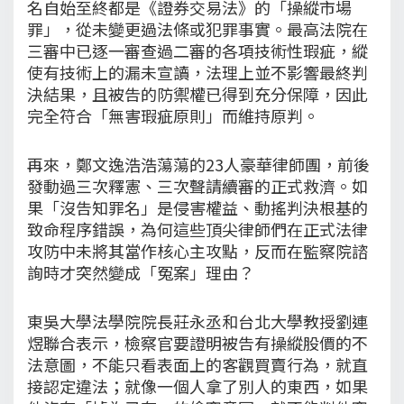
名自始至終都是《證券交易法》的「操縱市場
罪」，從未變更過法條或犯罪事實。最高法院在
三審中已逐一審查過二審的各項技術性瑕疵，縱
使有技術上的漏未宣讀，法理上並不影響最終判
決結果，且被告的防禦權已得到充分保障，因此
完全符合「無害瑕疵原則」而維持原判。
再來，鄭文逸浩浩蕩蕩的23人豪華律師團，前後
發動過三次釋憲、三次聲請續審的正式救濟。如
果「沒告知罪名」是侵害權益、動搖判決根基的
致命程序錯誤，為何這些頂尖律師們在正式法律
攻防中未將其當作核心主攻點，反而在監察院諮
詢時才突然變成「冤案」理由？
東吳大學法學院院長莊永丞和台北大學教授劉連
煜聯合表示，檢察官要證明被告有操縱股價的不
法意圖，不能只看表面上的客觀買賣行為，就直
接認定違法；就像一個人拿了別人的東西，如果