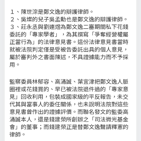
１、陳世淙是鄭文逸的辯護律師。
２、吳燦的兒子吳孟勳也是鄭文逸的辯護律師。
３、莊永丞與劉連煜為鄭文逸二審期間私下花錢
委託的「專家學者」，為其撰寫「爭奪經營權屬
正當行為」的法律意見書。這份法律意見書當時
就被法院判定僅是受被告委託出具的個人意見，
屬於審判外之書面陳述，不具證據能力而不予採
用。
監察委員林郁容、高涌誠、葉宜津把鄭文逸人脈
圈裡或花錢買的、早已被法院退件過的「專家意
見」回收利用，包裝成國家級的平反報告，未交
代其與當事人的委任關係，也未說明法院對這些
意見書曾作出的證據評價。而聯名發文的監委高
涌誠本人，還是錢建榮所創辦之「司法微光基金
會」的董事；而錢建榮正是替鄭文逸聲請釋憲的
律師。