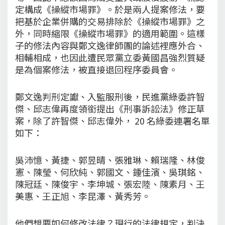
定構成《操縱市場罪》。於是兩人提案修法，要
把基於企業併購的交易排除於《操縱市場罪》之
外，同時縮限《操縱市場罪》的適用範圍。這樣
子的修法內容與鄭文逸律師團的論述裡應外合、
相輔相成，也因此遭民眾黨立委黃國昌強烈質疑
是為個案修法，被直接退回程序委員會。
鄭文逸判刑定讞、入監服刑後，民進黨綠委許智
傑、邱志偉再度領銜提出《刑事訴訟法》修正草
案，除了許智傑、邱志偉外， 20 名綠委連署名單
如下：
吳沛憶、黃捷、郭昱晴、張雅琳、賴瑞隆、林俊
憲、陳瑩、何欣純、郭國文、鍾佳濱、吳琪銘、
陳冠廷、陳俊宇、李坤城、張宏陸、陳素月、王
美惠、王正旭、李昆澤、黃秀芳。
他們想要如何修改法律？現行的法律規定，判決