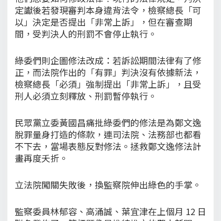
定讞後若發現審判本身違背法令，檢察總長「可
以」決定是否提出「非常上訴」，但在審查期
間，受判決人的刑罰不會停止執行。
綠委們則企圖修法改成：若訴訟期間法律有了修
正，而法院作出的「有罪」判決沒有依據新法，
檢察總長「必須」強制提出「非常上訴」，且受
刑人必須立刻釋放、刑罰暫停執行。
民眾黨立委黃國昌痛批綠委們的修法是為鄭文逸
脫罪量身打造的條款，連司法院、法務部也都看
不下去，當場表態反對修法。拯救鄭文逸修法計
畫再度夭折。
立法院闖關失敗後，換監察院伸出綠色的手掌。
監察委員林郁容、高涌誠、葉宜津在上個月 12 日