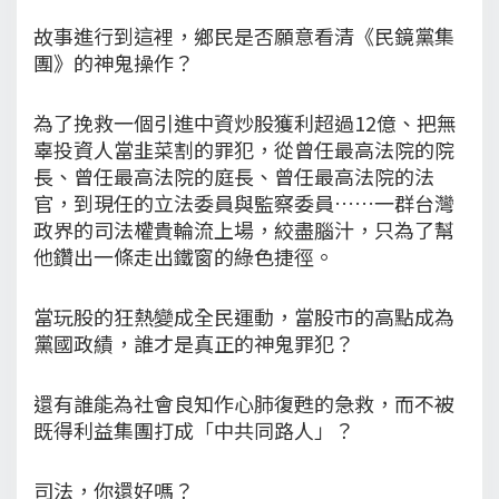
故事進行到這裡，鄉民是否願意看清《民鏡黨集
團》的神鬼操作？
為了挽救一個引進中資炒股獲利超過12億、把無
辜投資人當韭菜割的罪犯，從曾任最高法院的院
長、曾任最高法院的庭長、曾任最高法院的法
官，到現任的立法委員與監察委員……一群台灣
政界的司法權貴輪流上場，絞盡腦汁，只為了幫
他鑽出一條走出鐵窗的綠色捷徑。
當玩股的狂熱變成全民運動，當股市的高點成為
黨國政績，誰才是真正的神鬼罪犯？
還有誰能為社會良知作心肺復甦的急救，而不被
既得利益集團打成「中共同路人」？
司法，你還好嗎？