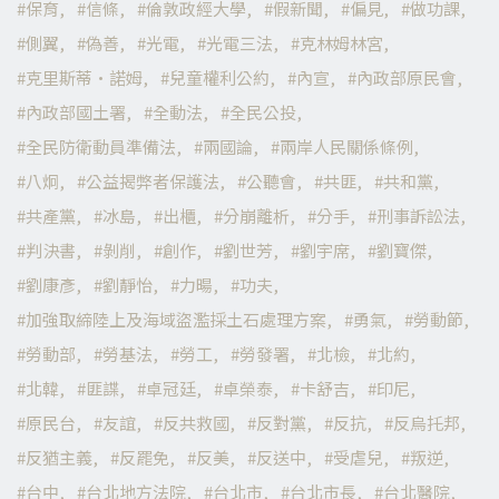
保育
信條
倫敦政經大學
假新聞
偏見
做功課
側翼
偽善
光電
光電三法
克林姆林宮
克里斯蒂·諾姆
兒童權利公約
內宣
內政部原民會
內政部國土署
全動法
全民公投
全民防衛動員準備法
兩國論
兩岸人民關係條例
八炯
公益揭弊者保護法
公聽會
共匪
共和黨
共產黨
冰島
出櫃
分崩離析
分手
刑事訴訟法
判決書
剝削
創作
劉世芳
劉宇席
劉寶傑
劉康彥
劉靜怡
力暘
功夫
加強取締陸上及海域盜濫採土石處理方案
勇氣
勞動節
勞動部
勞基法
勞工
勞發署
北檢
北約
北韓
匪諜
卓冠廷
卓榮泰
卡舒吉
印尼
原民台
友誼
反共救國
反對黨
反抗
反烏托邦
反猶主義
反罷免
反美
反送中
受虐兒
叛逆
台中
台北地方法院
台北市
台北市長
台北醫院