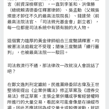
言（前資深檢察官），一直到李荃和、洪偉勝
（總統賴清德委任釋憲律師）、吳孟勳（父親吳
燦是才卸任不久的最高法院院長）、錢建榮（前
最高法院法官、「司法微光基金會」創立者），
每一位都是司法系統中有頭有臉的大人物。
這個實力雄厚的黃金律師組合三度聲請釋憲，均
被憲法法庭裁定不受理；隨後三度聲請「續行審
判」，也被最高法院一一駁回。
司法救濟行不通，那法律改一改就沒人會說話了
吧？
在鄭文逸判刑定讞前，民進黨綠委邱志偉及王世
堅領銜提出《企業併購法》修正草案及《證券交
易法》修正草案，主張企業併購或爭奪經營權時
所進行的大量交易，看起來可能會像是在操縱市
場，因此不應該因為成交量大或股價波動，就認