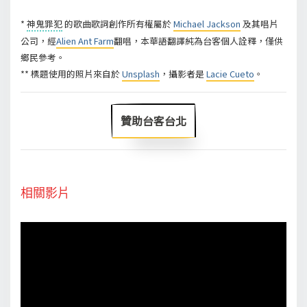
*
神鬼罪犯
的歌曲歌詞創作所有權屬於
Michael Jackson
及其唱片
公司，經
Alien Ant Farm
翻唱，本華語翻譯純為台客個人詮釋，僅供
鄉民參考。
** 標題使用的照片來自於
Unsplash
，攝影者是
Lacie Cueto
。
贊助台客台北
相關影片