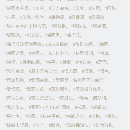
崔西查普曼
川普
工人皇帝
工會
左膠
巴黎
市長
帶我上教堂
康納曼
廖偉翔
廖品鈞
弦外有音的上膛言語
張啓楷
張敦威
張春暉
張雅琳
彭文正
徐國勇
徐巧芯
徐巧芯政策說明會GRACE來踢館
復甦安妮
德國
德國之聲
德意志
志祺七七
快思慢想
快車
性侵
性別歧視
性平
性愛
性自主
恐同
恐怖主義
恩史瓦帝三世
情人節
情歌
情色
意識形態
愛國主義
愛國第一名美男子沈伯洋
愛情觀
愛莉莎莎
憲政膿包
憲法增修條例
憲法法庭
憲法訴訟法
憲訴法
我有一個夢想
我走出去
我那小小多山的國家
戒嚴
戒嚴文
房地產
抄襲
抗中保台
拱廊之火
推特
援此
操縱市場罪
放言
政客
政府採購法
政教分離