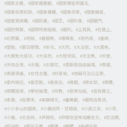
國家主義
國家圖書館
國家機密保護法
國會投票紀錄
國會擴權
國會改革
國會議員
國會質詢權
國民黨
國王
國科會
國籍門
國防預算
國際特赦組織
圖利
土耳其
在路上
在野黨
地獄
基督教
報導者
塔內萊
墨綠
墮胎
夏日戀情
多元
大同
大法官
大罷免
大罷免大成功
大自然
大陸地區
天主教
天堂
天祐台灣
太報
太陽花
奧斯陸自由論壇
奧運
奧運爭議
女性主義
好萊塢
妨礙司法公正罪
委內瑞拉
姜至剛
姜長志
婚姻
婦女部
媒體
媒體道德
學術倫理
宗教
官商勾結
宣告獨立
家暴
容積率
寧靜禱文
審美觀
寵物店男孩
小小多山的國家
小羅伯特·甘迺迪
小英之友
小草
小龍
尤伯祥
尹錫悅
尹錫悅宣佈戒嚴全文
尼泊爾
尼詠歐
居住正義
屍僵
屍體
島嶼生態