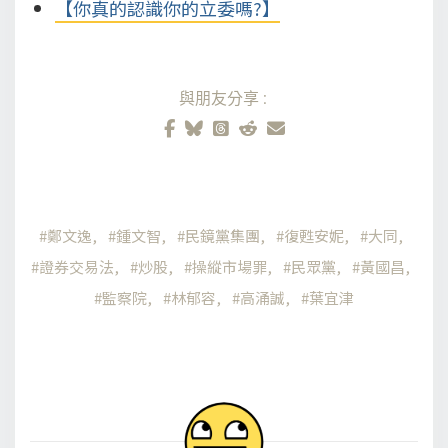
【你真的認識你的立委嗎?】
與朋友分享:
鄭文逸
鍾文智
民鏡黨集團
復甦安妮
大同
證券交易法
炒股
操縱市場罪
民眾黨
黃國昌
監察院
林郁容
高涌誠
葉宜津