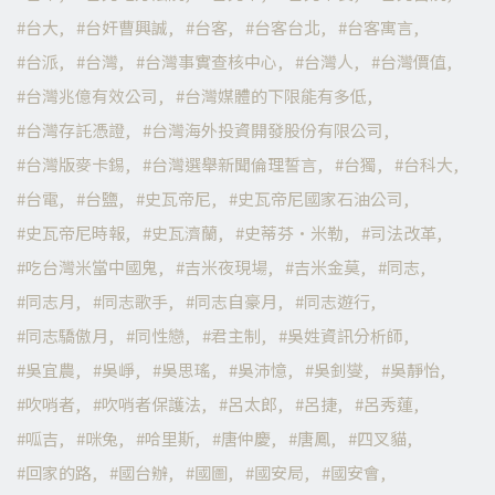
台大
台奸曹興誠
台客
台客台北
台客寓言
台派
台灣
台灣事實查核中心
台灣人
台灣價值
台灣兆億有效公司
台灣媒體的下限能有多低
台灣存託憑證
台灣海外投資開發股份有限公司
台灣版麥卡錫
台灣選舉新聞倫理誓言
台獨
台科大
台電
台鹽
史瓦帝尼
史瓦帝尼國家石油公司
史瓦帝尼時報
史瓦濟蘭
史蒂芬·米勒
司法改革
吃台灣米當中國鬼
吉米夜現場
吉米金莫
同志
同志月
同志歌手
同志自豪月
同志遊行
同志驕傲月
同性戀
君主制
吳姓資訊分析師
吳宜農
吳崢
吳思瑤
吳沛憶
吳釗燮
吳靜怡
吹哨者
吹哨者保護法
呂太郎
呂捷
呂秀蓮
呱吉
咪兔
哈里斯
唐仲慶
唐鳳
四叉貓
回家的路
國台辦
國圖
國安局
國安會