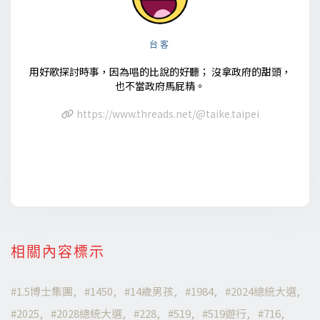
台客
用好歌探討時事，因為唱的比說的好聽； 沒拿政府的甜頭，
也不當政府馬屁精。
https://www.threads.net/@taike.taipei
相關內容標示
1.5博士集團
1450
14歲男孩
1984
2024總統大選
2025
2028總統大選
228
519
519遊行
716