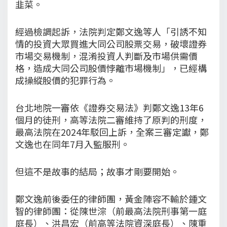
韭菜。
經過檢調起訴，法院判定鄭文逸等人「引誘不知
情的投資大眾買進大同公司股票交易，破壞證券
市場交易機制，混淆投資人判斷及市場供需價
格，造成大同公司股價悖離市場機制」，已經構
成操縱股價的犯罪行為。
台北地院一審依《證券交易法》判鄭文逸13年6
個月的徒刑，高等法院二審維持了原判的刑度，
最高法院在2024年駁回上訴，全案三審定讞，鄭
文逸也在同年7月入監服刑。
但這不是故事的結局；故事才剛要開始。
鄭文逸前後委任的律師團，黃金陣容不輸於鍾文
智的律師團：從陳世淙（前最高法院刑事第一庭
庭長）、洪昌宏（前高等法院資深庭長）、陳重