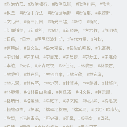
政治倫理
政治檔案
政治洗腦
政治迫害
教會
教皇
數位中介法
數位發展部
數位部
數發部
文化部
新三民自
新光三越
新竹
新聞
新聞道德
新華社
新鈔
新頭殼
方君竹
施明德
日僑
日本
明尼亞波利斯
時代力量
普欽
曹興誠
曾文生
最大殘留
最後的晚餐
朱富美
李俊俋
李宇翔
李慧芝
李易修
李源生
李進勇
李遠
東森
東森電視
林佳龍
林俊憲
林俊言
林偉帆
林右昌
林宅血案
林宜敬
林宜瑾
林志潔
林智堅
林楚茵
林淑芬
林義雄
林郁容
林靜儀
柏林自由會議
柯建銘
柯文哲
柯景騰
格瑞姆
格陵蘭
桌底下
梁文傑
梁洪昇
楊惠欽
極權恐怖
標案
橋頭地檢署
檔案局
欣妮·歐康諾
歐盟
正義毒品
歷史哥
死黨
殺蟲劑
母親
母體
毒癮
比比企業社
比科
民主已死