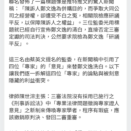
聯名發佈了一篇標題像是推特推文的驚人新聞
稿：「陳訴人鄭文逸為併購目的，而爭取大同公
司之經營權，卻遭受不白之冤，相關院檢應研議
平反，以保障陳訴人之權益」。三位監委光用標
題就已經自行宣佈鄭文逸的清白，直接否定三審
定讞的司法判決，公然要求院檢為鄭文逸「研議
平反」。
這三名由蔡英文提名的監委，在新聞稿中引用了
四位「專家」的「意見」來替鄭文逸洗白。以下
讓我們逐一拆解這四位「專家」的論點與被刻意
隱藏的利益衝突。
律師陳世淙主張：三審法院沒有採用已施行之
《刑事訴訟法》中「專業法律問題徵詢專家證人
意見」之新制來傳喚專家學者，程序有瑕疵，應
該撤銷原判決、發回二審重審。