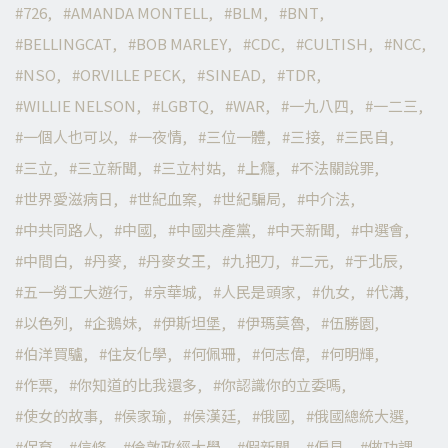
726
AMANDA MONTELL
BLM
BNT
BELLINGCAT
BOB MARLEY
CDC
CULTISH
NCC
NSO
ORVILLE PECK
SINEAD
TDR
WILLIE NELSON
LGBTQ
WAR
一九八四
一二三
一個人也可以
一夜情
三位一體
三接
三民自
三立
三立新聞
三立村姑
上癮
不法關說罪
世界愛滋病日
世紀血案
世紀騙局
中介法
中共同路人
中國
中國共產黨
中天新聞
中選會
中間白
丹麥
丹麥女王
九把刀
二元
于北辰
五一勞工大遊行
京華城
人民是頭家
仇女
代溝
以色列
企鵝妹
伊斯坦堡
伊瑪莫魯
伍勝園
伯洋買驢
住友化學
何佩珊
何志偉
何明輝
作票
你知道的比我還多
你認識你的立委嗎
使女的故事
侯家瑜
侯漢廷
俄國
俄國總統大選
保育
信條
倫敦政經大學
假新聞
偏見
做功課