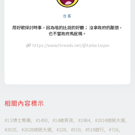
台客
用好歌探討時事，因為唱的比說的好聽； 沒拿政府的甜頭，
也不當政府馬屁精。
https://www.threads.net/@taike.taipei
相關內容標示
1.5博士集團
1450
14歲男孩
1984
2024總統大選
2025
2028總統大選
228
519
519遊行
716