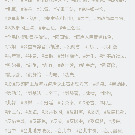
側翼
偽善
光電
光電三法
克林姆林宮
克里斯蒂·諾姆
兒童權利公約
內宣
內政部原民會
內政部國土署
全動法
全民公投
全民防衛動員準備法
兩國論
兩岸人民關係條例
八炯
公益揭弊者保護法
公聽會
共匪
共和黨
共產黨
冰島
出櫃
分崩離析
分手
刑事訴訟法
判決書
剝削
創作
劉世芳
劉宇席
劉寶傑
劉康彥
劉靜怡
力暘
功夫
加強取締陸上及海域盜濫採土石處理方案
勇氣
勞動節
勞動部
勞基法
勞工
勞發署
北檢
北約
北韓
匪諜
卓冠廷
卓榮泰
卡舒吉
印尼
原民台
友誼
反共救國
反對黨
反抗
反烏托邦
反猶主義
反罷免
反美
反送中
受虐兒
叛逆
台中
台北地方法院
台北市
台北市長
台北醫院