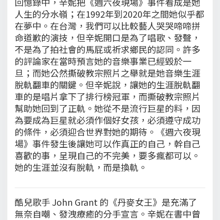
回憶錄中，辛妮把《週六夜現場》事件看成是她
人生的分水嶺；在1992年到2020年之間她似乎都
在夢中。在台灣，我們可以比較藝人哭哭啼啼拼
命道歉的演技，但辛妮開口是為了唱歌、發聲，
不是為了拍社會的馬屁或祈求鄉民的認同。許多
的評論家在當時預言她的音樂事業已經毀於一
旦；而她公然撕破教宗照片之舉就是她音樂生涯
脫軌翻車的關鍵。但辛妮說，讓她的生涯脫軌翻
車的是唱片拿下了排行榜冠軍，而撕破教宗照片
幫助她回到了正軌。她從不是流行巨星的料，因
為要成為巨星就必須作個好女孩，必須遵守成功
的條件，必須迎合世界對她的期待。《週六夜現
場》事件發生後讓她可以作真正的自己，幹自己
喜歡的事，呈現自己的不完美，要多瘋都可以。
她的生涯並沒有脫軌，而是換軌。
酷兒歌手 John Grant 的《丹麥女王》是充滿了
無奈自嘲、發洩療癒的分手宣言。辛妮在書中曾