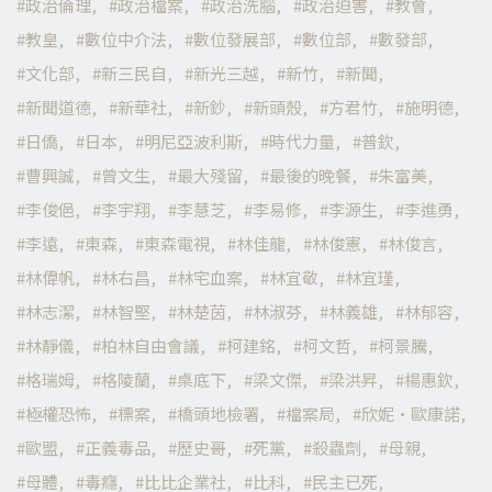
政治倫理
政治檔案
政治洗腦
政治迫害
教會
教皇
數位中介法
數位發展部
數位部
數發部
文化部
新三民自
新光三越
新竹
新聞
新聞道德
新華社
新鈔
新頭殼
方君竹
施明德
日僑
日本
明尼亞波利斯
時代力量
普欽
曹興誠
曾文生
最大殘留
最後的晚餐
朱富美
李俊俋
李宇翔
李慧芝
李易修
李源生
李進勇
李遠
東森
東森電視
林佳龍
林俊憲
林俊言
林偉帆
林右昌
林宅血案
林宜敬
林宜瑾
林志潔
林智堅
林楚茵
林淑芬
林義雄
林郁容
林靜儀
柏林自由會議
柯建銘
柯文哲
柯景騰
格瑞姆
格陵蘭
桌底下
梁文傑
梁洪昇
楊惠欽
極權恐怖
標案
橋頭地檢署
檔案局
欣妮·歐康諾
歐盟
正義毒品
歷史哥
死黨
殺蟲劑
母親
母體
毒癮
比比企業社
比科
民主已死