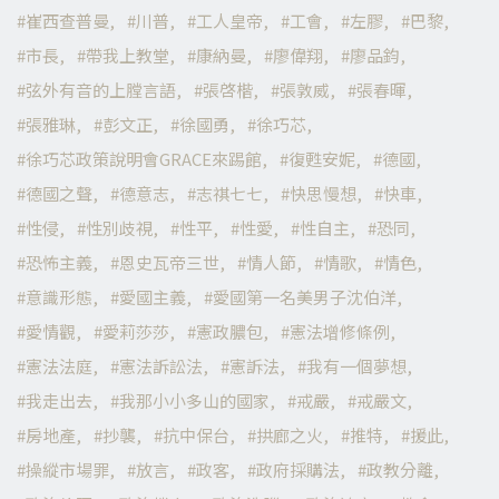
崔西查普曼
川普
工人皇帝
工會
左膠
巴黎
市長
帶我上教堂
康納曼
廖偉翔
廖品鈞
弦外有音的上膛言語
張啓楷
張敦威
張春暉
張雅琳
彭文正
徐國勇
徐巧芯
徐巧芯政策說明會GRACE來踢館
復甦安妮
德國
德國之聲
德意志
志祺七七
快思慢想
快車
性侵
性別歧視
性平
性愛
性自主
恐同
恐怖主義
恩史瓦帝三世
情人節
情歌
情色
意識形態
愛國主義
愛國第一名美男子沈伯洋
愛情觀
愛莉莎莎
憲政膿包
憲法增修條例
憲法法庭
憲法訴訟法
憲訴法
我有一個夢想
我走出去
我那小小多山的國家
戒嚴
戒嚴文
房地產
抄襲
抗中保台
拱廊之火
推特
援此
操縱市場罪
放言
政客
政府採購法
政教分離