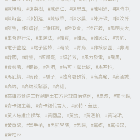
陳培瑜
陳崇樹
陳建仁
陳忠五
陳明通
陳時中
陳時奮
陳朝建
陳椒華
陳水扁
陳汘瑈
陳汶軒
陳瑩
陳耀祥
陳鈺馥
陸委會
陸正義
陽明交大
集會遊行法
集遊法
雜質
難民
難民法
雲豹
電子監控
電子蜜蜂
霸凌
青鳥
非核家園
非洲
韓國
韓瑩
顏翎熹
顏若芳
風力發電
飛馬
食藥署
館長
香港
馬可·盧比歐
馬塞科
馬屁精
馬德
騙子
體育署預算
高嘉瑜
高涌誠
高端
高端萊豬黨
高雄
高雄市營建工程剩餘土石方管理自治條例
鳥渣
麥卡錫
麥卡錫主義
麥卡錫代言人
麥特·蓋茲
黃人焦慮症候群
黃國昌
黃捷
黃澄柏
黃琬珺
黃重諺
黑手槍
黑熊學院
黑鏡
黨媒
黨檢媒
齊柏林