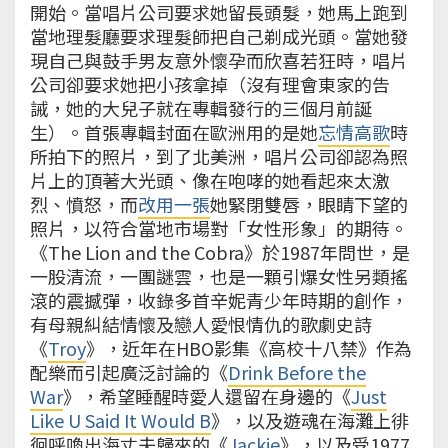
開始。當唱片公司要求她留長頭髮，她馬上跑到
當地理髮廳要求理髮師把自己剃成光頭。當她發
現自己與鼓手男友意外懷孕而欣喜若狂時，唱片
公司卻要求她把小孩拿掉（沒有理會東家的告
誡，她的大兒子就在專輯發行的三個月前誕
生）。首張專輯封面在歐洲用的是她
忘情高歌
時
所拍下的照片，到了北美洲，唱片公司卻認為照
片上的頂著大光頭、像在咆哮的她看起來太激
烈、憤怒，而
改用一張
她緊閉雙唇，眼睛下望的
照片，以符合當地市場對「女性形象」的期待。
《The Lion and the Cobra》於1987年問世，是
一股清流，一團謎雲，也是一顆引爆女性另類搖
滾的震撼彈，收錄多首辛妮青少年時期的創作，
有母親糾結情懷及戀人愛恨情仇的歌劇史詩
《
Troy
》，近年在HBO影集《高校十八禁》作為
配樂而引起廣泛討論的《
Drink Before the
War
》，希望睡醒時愛人還留在身邊的《
Just
Like U Said It Would B
》，以及遊魂在海灘上徘
徊呼喚出海丈夫歸來的《
Jackie
》，以及受1977