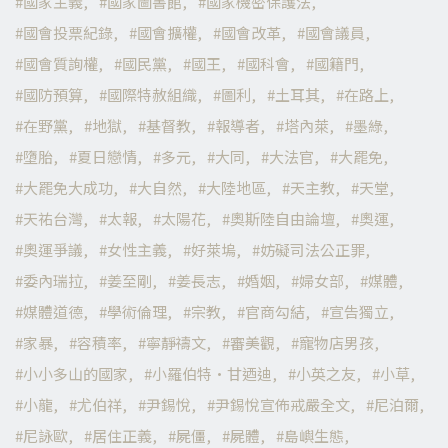
國家主義
國家圖書館
國家機密保護法
國會投票紀錄
國會擴權
國會改革
國會議員
國會質詢權
國民黨
國王
國科會
國籍門
國防預算
國際特赦組織
圖利
土耳其
在路上
在野黨
地獄
基督教
報導者
塔內萊
墨綠
墮胎
夏日戀情
多元
大同
大法官
大罷免
大罷免大成功
大自然
大陸地區
天主教
天堂
天祐台灣
太報
太陽花
奧斯陸自由論壇
奧運
奧運爭議
女性主義
好萊塢
妨礙司法公正罪
委內瑞拉
姜至剛
姜長志
婚姻
婦女部
媒體
媒體道德
學術倫理
宗教
官商勾結
宣告獨立
家暴
容積率
寧靜禱文
審美觀
寵物店男孩
小小多山的國家
小羅伯特·甘迺迪
小英之友
小草
小龍
尤伯祥
尹錫悅
尹錫悅宣佈戒嚴全文
尼泊爾
尼詠歐
居住正義
屍僵
屍體
島嶼生態