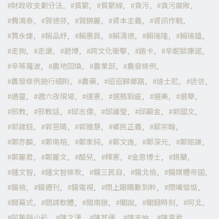
財政收支劃分法
貧窮
貧窮線
貪污
貪污腐敗
費鴻泰
賀德芬
賀錦麗
資本主義
資訊作戰
賈永婕
賴品妤
賴惠員
賴清德
賴瑞隆
賴瑞雄
走狗
走讀
趙博
跨文化衝擊
路卡
辛妮歐康諾
辛蒂羅波
農地回填
農業部
農發條例
農發條例施行細則
農藥
迢迢歸鄉路
迪士尼
迷信
通靈
週六夜現場
違憲
選務瑕疵
選美
選舉
邪教
邪教話
邱志偉
邱議瑩
邱顯金
郭國文
郭建鈺
郭昱晴
郭雅慧
鄉民正義
鄒宗翰
鄭亦麟
鄭南榕
鄭家純
鄭文逸
鄭深元
鄭銘謙
鄭麗君
鄭麗文
酷兒
釋憲
金恩博士
錫蘭
鍾文智
鍾文智條款
鏡三民自
鏡北檢
鏡媒體帝國
鏡檢
鏡週刊
鏡電視
閉上眼睛數到幹
閉嘴惦惦
開幕式
間諜軟體
閩南狼
關說
關鍵時刻
阿北
阿薰與小彩
陳之漢
陳其邁
陳吉仲
陳嘉君