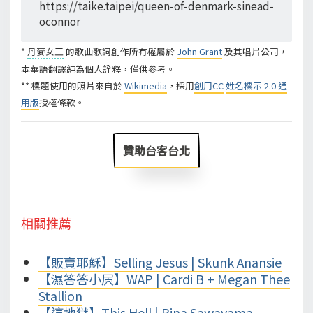
https://taike.taipei/queen-of-denmark-sinead-
oconnor
*
丹麥女王
的歌曲歌詞創作所有權屬於
John Grant
及其唱片公司，
本華語翻譯純為個人詮釋，僅供參考。
** 標題使用的照片來自於
Wikimedia
，採用
創用CC
姓名標示 2.0 通
用版
授權條款。
贊助台客台北
相關推薦
【販賣耶穌】Selling Jesus | Skunk Anansie
【濕答答小屄】WAP | Cardi B + Megan Thee
Stallion
【這地獄】This Hell | Rina Sawayama