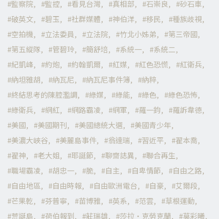
監察院
監控
看見台灣
真相部
石崇良
砂石車
破英文
碧玉
社群媒體
神伯洋
移民
種族歧視
空拍機
立法委員
立法院
竹北小姊弟
第三帝國
第五縱隊
管碧玲
簡舒培
系統一
系統二
紀凱峰
約炮
約翰凱爾
紅媒
紅色恐慌
紅衛兵
納坦雅胡
納瓦尼
納瓦尼事件簿
納粹
終結思考的陳腔濫調
綠媒
綠能
綠色
綠色恐怖
綠衛兵
網紅
網路霸凌
網軍
羅一鈞
羅訴韋德
美國
美國期刊
美國總統大選
美國青少年
美濃大峽谷
美麗島事件
翁達瑞
習近平
翟本喬
翟神
老大姐
耶誕節
聊齋誌異
聯合再生
職場霸凌
胡忠一
脆
自主
自卑情節
自由之路
自由地區
自由時報
自由歐洲電台
自豪
艾爾段
芒果乾
芬普寧
苗博雅
英系
范雲
草根運動
荒誕島
荷伯報到
莊瑞雄
莎拉·克勞克蘭
莫彩曦