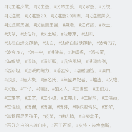
民主進步黨
民主黨
民眾主義
民眾黨
民視
民進黨
民進黨2.0
民進黨2.0集團
民進黨美女
民進黨集團
民鏡黨集團
氣爆
江貞諭
沃土
沃草
沈伯洋
沈土城
沈慶京
法國
法律白話文運動
法白
法綠白賊話運動
波音737
波音787
洪一中
洪健益
洪耀福
派拉蒙
海鯤號
深綠
清新藍
渢佑風場
港澳條例
溫斯坦
溫暖的魄力
潘孟安
潛艦國造
澳門
炒股
無人機
無名氏
無國界記者
爐渣
父權
父親
牛仔
狗腿
猶太人
王世堅
王俊力
王定宇
王室
王小棣
王義川
王顯瑜
王鴻薇
理性綠
環保
環團
環評
瓊妮蜜雪兒
瓦解
當我還是男孩子
疫苗
瘦肉精
白癡盒子
百分之白的言論自由
百工百業
皮特·赫格塞斯