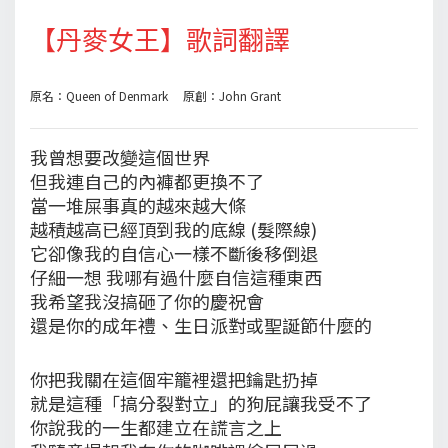
【丹麥女王】歌詞翻譯
原名：Queen of Denmark 原創：John Grant
我曾想要改變這個世界
但我連自己的內褲都更換不了
當一堆屎事真的越來越大條
越積越高已經頂到我的底線 (髮際線)
它卻像我的自信心一樣不斷後移倒退
仔細一想 我哪有過什麼自信這種東西
我希望我沒搞砸了你的慶祝會
還是你的成年禮、生日派對或聖誕節什麼的
你把我關在這個牢籠裡還把鑰匙扔掉
就是這種「搞分裂對立」的狗屁讓我受不了
你說我的一生都建立在謊言之上