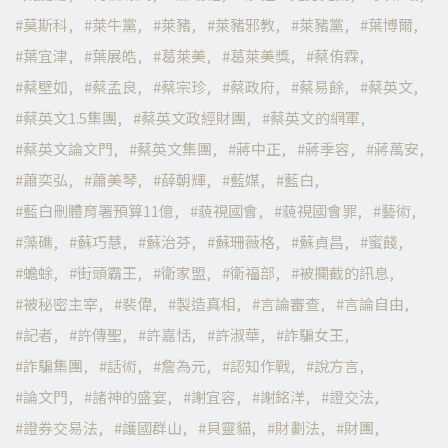
莫斯科
萊牛黨
萊豬
萊豬邪教
萊豬黨
葉博爾
葉宜津
葉展皓
葛萊美
葛萊美獎
蔡侑霖
蔡壁如
蔡孟良
蔡宗珍
蔡政府
蔡易餘
蔡英文
蔡英文1.5集團
蔡英文政經財團
蔡英文的網軍
蔡英文論文門
蔡英文集團
蔣中正
蔣季容
蔣萬安
蕭奕弘
蕭美琴
薛朝輝
藍媒
藍白
藍白刪體育署預算11億
藐視國會
藐視國會罪
藝術
藻礁
蘇巧慧
蘇治芬
蘇珊薇格
蘇貞昌
蜜餞
蟾蜍
街頭霸王
衛家盟
衛福部
被攔截的訊息
被秘密主宰
裴偉
製造真相
言論審查
言論自由
記者
許傳聖
許嘉恬
許淑華
詐騙女王
詐騙集團
話術
詹為元
認知作戰
說方言
論文門
諸神的盛宴
謝宜容
謝銘洋
證交法
證券交易法
護國群山
貝靈貓
財劃法
財團