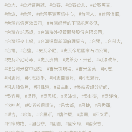
台大
台奸曹興誠
台客
台客台北
台客寓言
台派
台灣
台灣事實查核中心
台灣人
台灣價值
台灣兆億有效公司
台灣媒體的下限能有多低
台灣存託憑證
台灣海外投資開發股份有限公司
台灣版麥卡錫
台灣選舉新聞倫理誓言
台獨
台科大
台電
台鹽
史瓦帝尼
史瓦帝尼國家石油公司
史瓦帝尼時報
史瓦濟蘭
史蒂芬·米勒
司法改革
吃台灣米當中國鬼
吉米夜現場
吉米金莫
同志
同志月
同志歌手
同志自豪月
同志遊行
同志驕傲月
同性戀
君主制
吳姓資訊分析師
吳宜農
吳崢
吳思瑤
吳沛憶
吳釗燮
吳靜怡
吹哨者
吹哨者保護法
呂太郎
呂捷
呂秀蓮
呱吉
咪兔
哈里斯
唐仲慶
唐鳳
四叉貓
回家的路
國台辦
國圖
國安局
國安會