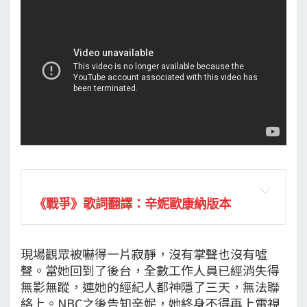
《戰爭》歌詞翻譯：辛妮歐康納版本
現場觀眾被嚇得一片寂靜，沒有掌聲也沒有噓
聲。當她回到了後台，全數工作人員已經消失得
無影無蹤，連她的經紀人都神隱了三天，無法聯
絡上。NBC之後告知辛妮，她終身不得再上電視