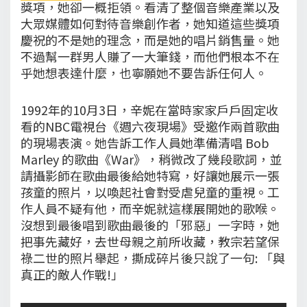
獎項，她卻一概拒領。看清了整個音樂產業以及
大眾媒體如何對待音樂創作者，她知道這些獎項
慶祝的不是她的理念，而是她的唱片銷售量。她
不過幫一群男人賺了一大筆錢，而他們根本不在
乎她想表達什麼，也寧願她不要告訴任何人。
1992年的10月3日，辛妮在當時家家戶戶固定收
看的NBC電視台《週六夜現場》受邀作兩首歌曲
的現場表演。她告訴工作人員她準備清唱 Bob
Marley 的歌曲《War》，稍微改了幾段歌詞，並
請攝影師在歌曲最後給她特寫，好讓她展示一張
孩童的照片，以喚起社會對受虐兒童的重視。工
作人員不疑有他，而辛妮就這樣展開她的歌喉。
沒想到最後唱到歌曲最後的「邪惡」一字時，她
把事先藏好，去世母親之前所收藏，教宗若望保
祿二世的照片舉起，撕成碎片後只說了一句: 「與
真正的敵人作戰!」