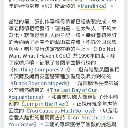
年的迷你影集《根》所啟發的《
Mandinka
》。
當她的第二張創作專輯母帶都已經後製完成，東
家老闆卻拒絕發行，理由是：它太私人，不夠大
眾化，就像是讀別人的日記一樣。幸好當初簽訂
的合約給了她完全的藝術掌控權，不論公司喜歡
與否，唱片發行決定權在她的手上。《I Do Not
Want What I Haven't Got》於1990年問世，除
了家喻戶曉，征服了各國單曲排行榜的
《
Nothing Compares 2 U
》，還有暗酸英國首相
柴契爾及譴責英國警察種族偏見及暴力對待的
《
Black Boys on Mopeds
》，婚姻關係在律師辦
公室黯然結束的《
The Last Day of Our
Acquaintance
》，和事業與戀人都走到了分手時
刻的《
Jump in the River
》，正視母親童年虐待
回憶的《
You Cause as Much Sorrow
》，以及弔
念愛人離世的愛爾蘭古詩《
I Am Strechted on
Your Grave
》。辛妮的專輯獲得了無數的提名與