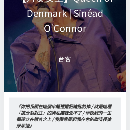
Denmark | Sinéad
Denmark | Sinéad
O'Connor
O'Connor
台客
台客
『你把我關在這個牢籠裡還把鑰匙扔掉 / 就是這種
「搞分裂對立」的狗屁讓我受不了 / 你說我的一生
都建立在謊言之上 / 我隨意提起我在你的咖啡裡偷
尿尿過』