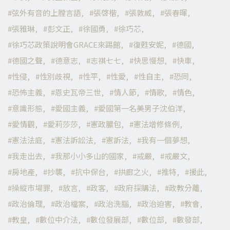
弦外有音的上膛言語
張啓楷
張敦威
張春暉
張雅琳
彭文正
徐國勇
徐巧芯
徐巧芯政策說明會GRACE來踢館
復甦安妮
德國
德國之聲
德意志
志祺七七
快思慢想
快車
性侵
性別歧視
性平
性愛
性自主
恐同
恐怖主義
恩史瓦帝三世
情人節
情歌
情色
意識形態
愛國主義
愛國第一名美男子沈伯洋
愛情觀
愛莉莎莎
憲政膿包
憲法增修條例
憲法法庭
憲法訴訟法
憲訴法
我有一個夢想
我走出去
我那小小多山的國家
戒嚴
戒嚴文
房地產
抄襲
抗中保台
拱廊之火
推特
援此
操縱市場罪
放言
政客
政府採購法
政教分離
政治倫理
政治檔案
政治洗腦
政治迫害
教會
教皇
數位中介法
數位發展部
數位部
數發部