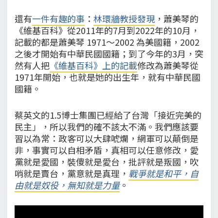
還有
一件有趣的事
：
林環牆教授發現
，蕭美琴的
《維基百科》從2011年的7月到2022年的10月，
記載的都是蕭美琴 1971～2002 為美國籍，2002
之後才開始有中華民國國籍；到了今年的3月，突
然有人把
《維基百科》上的記載
修改為蕭美琴從
1971年開始，也就是她的出生年，就有中華民國
國籍。
蔡英文的1.5博士集團已經給了台灣「接近完美的
民主」，所以我們的確不該太不滿。我們應該要
習以為常：政客可以大肆唬爛，網軍可以顛倒是
非，事實可以自相矛盾，真相可以任意修改，愛
黨就是愛國，裝傻就是愛台，批評就是叛國，吹
哨就是賣台，黨意就是真理，
戰爭就是和平，自
由就是奴役，無知就是力量
。