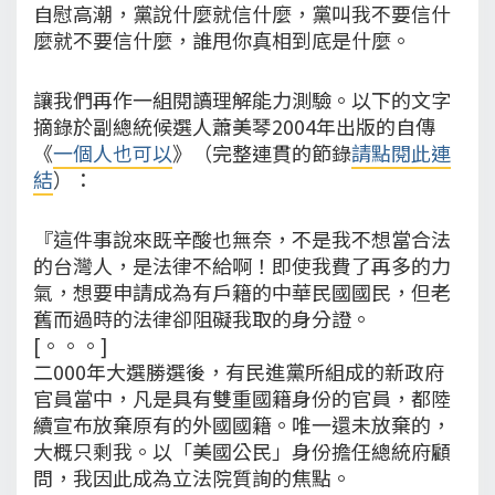
自慰高潮，黨說什麼就信什麼，黨叫我不要信什
麼就不要信什麼，誰甩你真相到底是什麼。
讓我們再作一組閱讀理解能力測驗。以下的文字
摘錄於副總統候選人蕭美琴2004年出版的自傳
《
一個人也可以
》（完整連貫的節錄
請點閱此連
結
）：
『這件事說來既辛酸也無奈，不是我不想當合法
的台灣人，是法律不給啊！即使我費了再多的力
氣，想要申請成為有戶籍的中華民國國民，但老
舊而過時的法律卻阻礙我取的身分證。
[。。。]
二000年大選勝選後，有民進黨所組成的新政府
官員當中，凡是具有雙重國籍身份的官員，都陸
續宣布放棄原有的外國國籍。唯一還未放棄的，
大概只剩我。以「美國公民」身份擔任總統府顧
問，我因此成為立法院質詢的焦點。