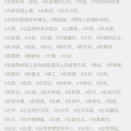
克里斯蒂·諾姆
兒童權利公約
內宣
內政部原民會
內政部國土署
全動法
全民公投
全民防衛動員準備法
兩國論
兩岸人民關係條例
八炯
公益揭弊者保護法
公聽會
共匪
共和黨
共產黨
冰島
出櫃
分崩離析
分手
刑事訴訟法
判決書
剝削
創作
劉世芳
劉宇席
劉寶傑
劉康彥
劉靜怡
力暘
功夫
加強取締陸上及海域盜濫採土石處理方案
勇氣
勞動節
勞動部
勞基法
勞工
勞發署
北檢
北約
北韓
匪諜
卓冠廷
卓榮泰
卡舒吉
印尼
原民台
友誼
反共救國
反對黨
反抗
反烏托邦
反猶主義
反罷免
反美
反送中
受虐兒
叛逆
台中
台北地方法院
台北市
台北市長
台北醫院
台大
台奸曹興誠
台客
台客台北
台客寓言
台派
台灣
台灣事實查核中心
台灣人
台灣價值