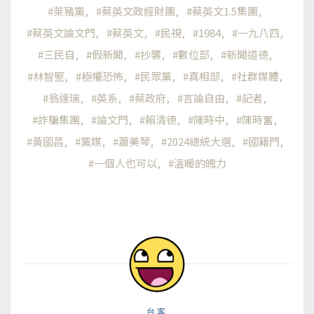
萊豬黨
蔡英文政經財團
蔡英文1.5集團
蔡英文論文門
蔡英文
民視
1984
一九八四
三民自
假新聞
抄襲
數位部
新聞道德
林智堅
極權恐怖
民眾黨
真相部
社群媒體
翁達瑞
英系
蔡政府
言論自由
記者
詐騙集團
論文門
賴清德
陳時中
陳時奮
黃國昌
黨媒
蕭美琴
2024總統大選
國籍門
一個人也可以
溫暖的魄力
台客