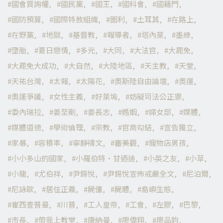
國會質詢權
國民黨
國王
國科會
國籍門
國防預算
國際特赦組織
圖利
土耳其
在路上
在野黨
地獄
基督教
報導者
塔內萊
墨綠
墮胎
夏日戀情
多元
大同
大法官
大罷免
大罷免大成功
大自然
大陸地區
天主教
天堂
天祐台灣
太報
太陽花
奧斯陸自由論壇
奧運
奧運爭議
女性主義
好萊塢
妨礙司法公正罪
委內瑞拉
姜至剛
姜長志
婚姻
婦女部
媒體
媒體道德
學術倫理
宗教
官商勾結
宣告獨立
家暴
容積率
寧靜禱文
審美觀
寵物店男孩
小小多山的國家
小羅伯特·甘迺迪
小英之友
小草
小龍
尤伯祥
尹錫悅
尹錫悅宣佈戒嚴全文
尼泊爾
尼詠歐
居住正義
屍僵
屍體
島嶼生態
崔西查普曼
川普
工人皇帝
工會
左膠
巴黎
市長
帶我上教堂
康納曼
廖偉翔
廖品鈞