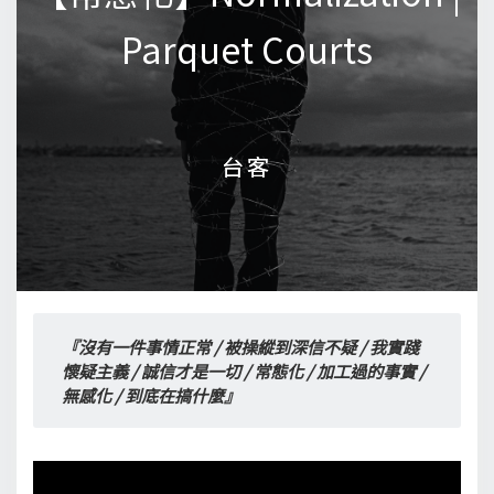
Parquet Courts
Parquet Courts
台客
台客
『沒有一件事情正常 / 被操縱到深信不疑 / 我實踐
懷疑主義 / 誠信才是一切 / 常態化 / 加工過的事實 / 
無感化 / 到底在搞什麼』