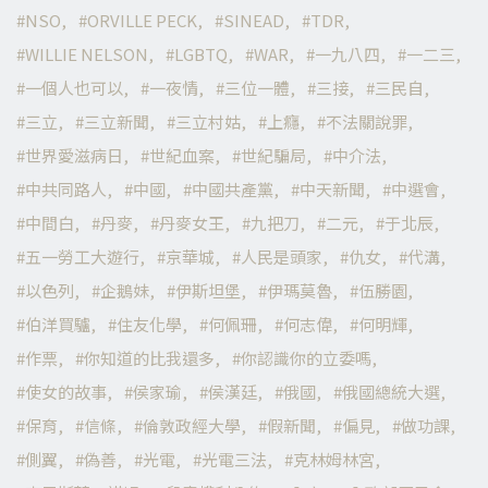
NSO
ORVILLE PECK
SINEAD
TDR
WILLIE NELSON
LGBTQ
WAR
一九八四
一二三
一個人也可以
一夜情
三位一體
三接
三民自
三立
三立新聞
三立村姑
上癮
不法關說罪
世界愛滋病日
世紀血案
世紀騙局
中介法
中共同路人
中國
中國共產黨
中天新聞
中選會
中間白
丹麥
丹麥女王
九把刀
二元
于北辰
五一勞工大遊行
京華城
人民是頭家
仇女
代溝
以色列
企鵝妹
伊斯坦堡
伊瑪莫魯
伍勝園
伯洋買驢
住友化學
何佩珊
何志偉
何明輝
作票
你知道的比我還多
你認識你的立委嗎
使女的故事
侯家瑜
侯漢廷
俄國
俄國總統大選
保育
信條
倫敦政經大學
假新聞
偏見
做功課
側翼
偽善
光電
光電三法
克林姆林宮