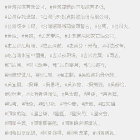
台灣兆億有效公司
台灣媒體的下限能有多低
台灣存託憑證
台灣海外投資開發股份有限公司
台灣版麥卡錫
台灣選舉新聞倫理誓言
台獨
台科大
台電
台鹽
史瓦帝尼
史瓦帝尼國家石油公司
史瓦帝尼時報
史瓦濟蘭
史蒂芬·米勒
司法改革
吃台灣米當中國鬼
吉米夜現場
吉米金莫
同志
同志月
同志歌手
同志自豪月
同志遊行
同志驕傲月
同性戀
君主制
吳姓資訊分析師
吳宜農
吳崢
吳思瑤
吳沛憶
吳釗燮
吳靜怡
吹哨者
吹哨者保護法
呂太郎
呂捷
呂秀蓮
呱吉
咪兔
哈里斯
唐仲慶
唐鳳
四叉貓
回家的路
國台辦
國圖
國安局
國安會
國家主義
國家圖書館
國家機密保護法
國會投票紀錄
國會擴權
國會改革
國會議員