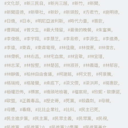
文化部
新三民自
新光三越
新竹
新聞
新聞道德
新華社
新鈔
新頭殼
方君竹
施明德
日僑
日本
明尼亞波利斯
時代力量
普欽
曹興誠
曾文生
最大殘留
最後的晚餐
朱富美
李俊俋
李宇翔
李慧芝
李易修
李源生
李進勇
李遠
東森
東森電視
林佳龍
林俊憲
林俊言
林偉帆
林右昌
林宅血案
林宜敬
林宜瑾
林志潔
林智堅
林楚茵
林淑芬
林義雄
林郁容
林靜儀
柏林自由會議
柯建銘
柯文哲
柯景騰
格瑞姆
格陵蘭
桌底下
梁文傑
梁洪昇
楊惠欽
極權恐怖
標案
橋頭地檢署
檔案局
欣妮·歐康諾
歐盟
正義毒品
歷史哥
死黨
殺蟲劑
母親
母體
毒癮
比比企業社
比科
民主已死
民主進步黨
民主黨
民眾主義
民眾黨
民視
民進黨
民進黨2.0
民進黨2.0集團
民進黨美女