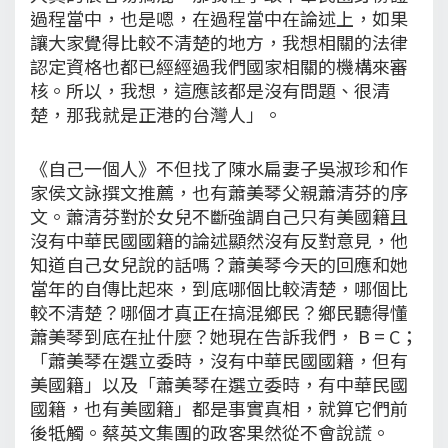
過程當中，也是嗯，在過程當中在論述上，如果
讓大家覺得比較不清楚的地方，我想相關的法律
認定資格也都已經經過我們國家相關的機構來審
核。所以，我想，這應該都是沒有問題、很清
楚，那我就是正港的台灣人」。
《自己一個人》不但找了陳水扁妻子吳淑珍和作
家侯文詠撰文推薦，也有蕭美琴父親蕭清芬的序
文。蕭清芬對於女兒不斷強調自己只有美國籍且
沒有中華民國國籍的論述顯然沒有反對意見，他
知道自己女兒說的話嗎？蕭美琴今天的回應和她
當年的自傳比起來，到底哪個比較清楚，哪個比
較不清楚？哪個才真正在搞混鄉民？鄉民聽得懂
蕭美琴到底在扯什麼？她現在告訴我們， B = C；
「蕭美琴在選立委時，沒有中華民國國籍，但有
美國籍」以及「蕭美琴在選立委時，有中華民國
國籍，也有美國籍」都是事實真相，就算它們前
後牴觸。蔡英文集團的政客果然從不會說謊。