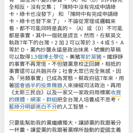
全相反，沒有交集；「陳時中沒有完成申請綠
卡，綠卡也沒發下」 和 「陳時中有完成申請綠
卡，綠卡也發下來了」，不論從常理或邏輯來
看，都不可能同時是真的。（A）或（D）不可能
都是事實，其中一個就是謊言。然而，在蔡英文
執政7年下的台灣，2 加 2 可以等於 3、4 或 5， A
等於 D，黨內抄襲永遠是政治抹黑，唬爛的草稿
可以取得
1.5個博士學位
，美豬
等於萊豬
。鐵錚錚
的事實不再常恆，不但隨黨意校正回歸，相抵的
事實還可以共融共存；社會大眾已完全無感，因
為「另類事實」已成為常態。蔡政府這7年來，用
著
國會過半的投票機器人
來操縱司法政治，再用
《太新三民自》以及一家又一家政府用標案
收買
的媒體、網軍、群組
把全台灣人培養成不思考，
藍綠分明
卻
黑白不分
的人工智慧。
只要能幫助我的黨繼續獨大，讓舔黨的我跟著分
一杯羹，讓愛黨的我跟著黨媒所鼓動的愛國主義