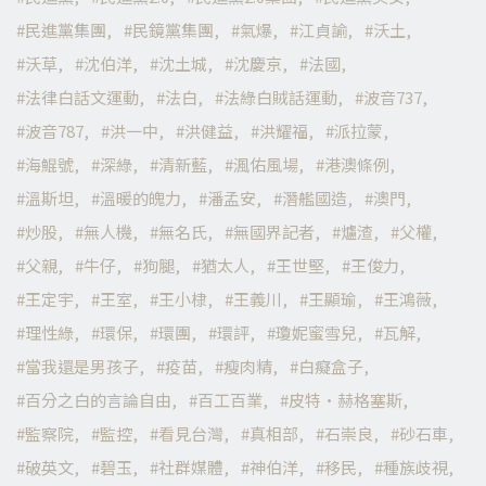
民進黨集團
民鏡黨集團
氣爆
江貞諭
沃土
沃草
沈伯洋
沈土城
沈慶京
法國
法律白話文運動
法白
法綠白賊話運動
波音737
波音787
洪一中
洪健益
洪耀福
派拉蒙
海鯤號
深綠
清新藍
渢佑風場
港澳條例
溫斯坦
溫暖的魄力
潘孟安
潛艦國造
澳門
炒股
無人機
無名氏
無國界記者
爐渣
父權
父親
牛仔
狗腿
猶太人
王世堅
王俊力
王定宇
王室
王小棣
王義川
王顯瑜
王鴻薇
理性綠
環保
環團
環評
瓊妮蜜雪兒
瓦解
當我還是男孩子
疫苗
瘦肉精
白癡盒子
百分之白的言論自由
百工百業
皮特·赫格塞斯
監察院
監控
看見台灣
真相部
石崇良
砂石車
破英文
碧玉
社群媒體
神伯洋
移民
種族歧視