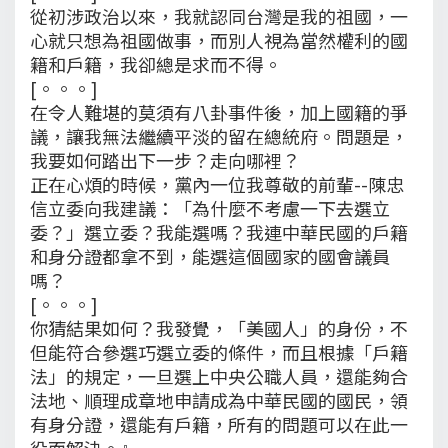
從初涉政治以來，我就認同台灣是我的祖國，一
心就只想為祖國做事，而別人視為當然權利的國
籍和戶籍，我卻總是求而不得。
[。。。]
在令人難堪的莫須有八卦事件後，加上國籍的爭
議，讓我無法繼續平淡的留在總統府。問題是，
我要如何踏出下一步？走向哪裡？
正在心煩的時候，黨內一位我尊敬的前輩--陳忠
信立委向我建議：「為什麼不考慮一下去選立
委？」選立委？我能選嗎？我連中華民國的戶籍
和身分證都拿不到，能選這個國家的國會議員
嗎？
[。。。]
你猜結果如何？我發覺，「美國人」的身份，不
但能符合參選巧選立委的條件，而且根據「戶籍
法」的規定，一旦選上中央公職人員，還能夠合
法地、順理成章地申請成為中華民國的國民，領
有身分證，還能有戶籍，所有的問題可以在此一
役而解決。』