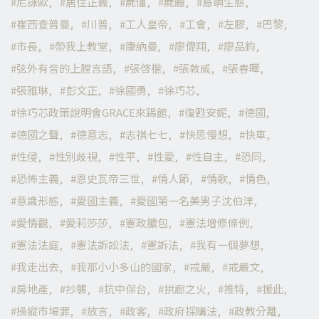
尼詠歐
居住正義
屍僵
屍體
島嶼生態
崔西查普曼
川普
工人皇帝
工會
左膠
巴黎
市長
帶我上教堂
康納曼
廖偉翔
廖品鈞
弦外有音的上膛言語
張啓楷
張敦威
張春暉
張雅琳
彭文正
徐國勇
徐巧芯
徐巧芯政策說明會GRACE來踢館
復甦安妮
德國
德國之聲
德意志
志祺七七
快思慢想
快車
性侵
性別歧視
性平
性愛
性自主
恐同
恐怖主義
恩史瓦帝三世
情人節
情歌
情色
意識形態
愛國主義
愛國第一名美男子沈伯洋
愛情觀
愛莉莎莎
憲政膿包
憲法增修條例
憲法法庭
憲法訴訟法
憲訴法
我有一個夢想
我走出去
我那小小多山的國家
戒嚴
戒嚴文
房地產
抄襲
抗中保台
拱廊之火
推特
援此
操縱市場罪
放言
政客
政府採購法
政教分離