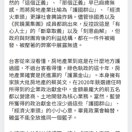
然的「這個正義」、「那個正義」早已麻痺無
感，而將房地產業比喻為「護國群山」、「經濟
火車頭」更讓社會輿論炸鍋。儘管徐國勇以及
《民鏡黨集團》成員都跳出來，反控說這是「有
心人士」的「斷章取義」以及「刻意曲解」，但
政府與財團背後的利益結構，都在一件件被揭
發、被壓著的弊案中展露無遺。
台客從來沒看懂，房地產業到底是在什麼地方護
過國，不過台客看得懂，綠色執政的這十年，房
地產業確實是民進黨的「護黨金山」。本身擁有
家族大批房地產的蔡英文，在2020年競選連任時
所得到的企業政治獻金中，金額最龐大的前五名
都以營建商、土地開發為核心業務。當然，藍營
所獲得的政治獻金也沒少過這些「護國群山」、
「經濟火車頭」的小小心意。畢竟政黨會輪替，
雞蛋不能全放進同一個籃子。