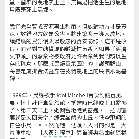
蟲、菌群的農地表土上，無異是把活生生的農地
用廢棄死土活埋。
我們完全贊成資源再生利用，但放對地方才是資
源，放錯地方就是公害。將建築廢土導入農地，
讓錯誤的資源侵入最敏感的食安防線，這不是改
良，而是對生態資源的毀滅性背叛。如果「經濟
火車頭」的廢棄物被政府允許丟棄到我們賴以生
存的糧倉，那麼《民鏡黨集團》的「護國群山」
將會是成排合法豎立在我們農地上的廉價水泥墓
碑。
1969年，民謠歌手Joni Mitchell首次到訪夏威
夷，搭上計程車到旅館，抵達時已經晚上11點多
了。第二天早上，她興奮地跑到窗邊，一拉開窗
簾就是人間天堂：綠意盎然的山丘、低空飛翔的
白色小鳥。。。然而她一低頭，入目的卻是一大
片停車場。【
大黃計程車
】這首經典名曲就這樣