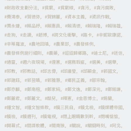
財政收支劃分法
貧窮
貧窮線
貪污
貪污腐敗
費鴻泰
賀德芬
賀錦麗
資本主義
資訊作戰
賈永婕
賴品妤
賴惠員
賴清德
賴瑞隆
賴瑞雄
走狗
走讀
趙博
跨文化衝擊
路卡
辛妮歐康諾
辛蒂羅波
農地回填
農業部
農發條例
農發條例施行細則
農藥
迢迢歸鄉路
迪士尼
迷信
通靈
週六夜現場
違憲
選務瑕疵
選美
選舉
邪教
邪教話
邱志偉
邱議瑩
邱顯金
郭國文
郭建鈺
郭昱晴
郭雅慧
鄉民正義
鄒宗翰
鄭亦麟
鄭南榕
鄭家純
鄭文逸
鄭深元
鄭銘謙
鄭麗君
鄭麗文
酷兒
釋憲
金恩博士
錫蘭
鍾文智
鍾文智條款
鏡三民自
鏡北檢
鏡媒體帝國
鏡檢
鏡週刊
鏡電視
閉上眼睛數到幹
閉嘴惦惦
開幕式
間諜軟體
閩南狼
關說
關鍵時刻
阿北