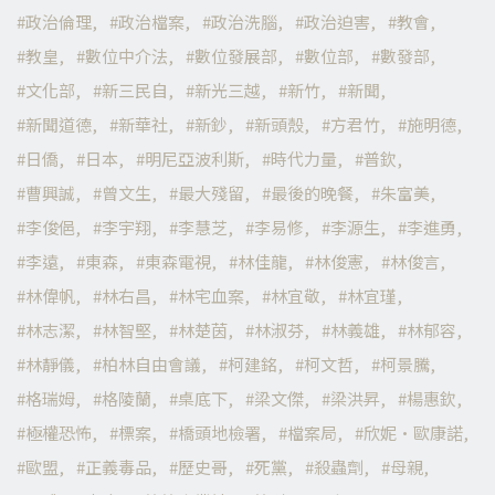
政治倫理
政治檔案
政治洗腦
政治迫害
教會
教皇
數位中介法
數位發展部
數位部
數發部
文化部
新三民自
新光三越
新竹
新聞
新聞道德
新華社
新鈔
新頭殼
方君竹
施明德
日僑
日本
明尼亞波利斯
時代力量
普欽
曹興誠
曾文生
最大殘留
最後的晚餐
朱富美
李俊俋
李宇翔
李慧芝
李易修
李源生
李進勇
李遠
東森
東森電視
林佳龍
林俊憲
林俊言
林偉帆
林右昌
林宅血案
林宜敬
林宜瑾
林志潔
林智堅
林楚茵
林淑芬
林義雄
林郁容
林靜儀
柏林自由會議
柯建銘
柯文哲
柯景騰
格瑞姆
格陵蘭
桌底下
梁文傑
梁洪昇
楊惠欽
極權恐怖
標案
橋頭地檢署
檔案局
欣妮·歐康諾
歐盟
正義毒品
歷史哥
死黨
殺蟲劑
母親