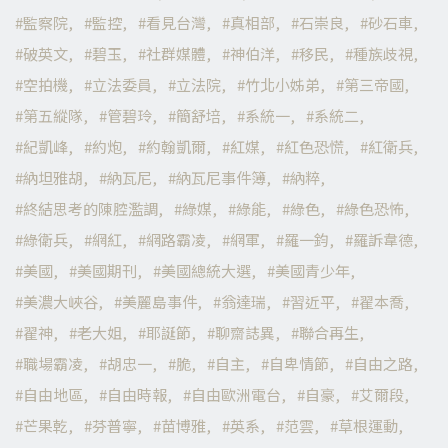
監察院
監控
看見台灣
真相部
石崇良
砂石車
破英文
碧玉
社群媒體
神伯洋
移民
種族歧視
空拍機
立法委員
立法院
竹北小姊弟
第三帝國
第五縱隊
管碧玲
簡舒培
系統一
系統二
紀凱峰
約炮
約翰凱爾
紅媒
紅色恐慌
紅衛兵
納坦雅胡
納瓦尼
納瓦尼事件簿
納粹
終結思考的陳腔濫調
綠媒
綠能
綠色
綠色恐怖
綠衛兵
網紅
網路霸凌
網軍
羅一鈞
羅訴韋德
美國
美國期刊
美國總統大選
美國青少年
美濃大峽谷
美麗島事件
翁達瑞
習近平
翟本喬
翟神
老大姐
耶誕節
聊齋誌異
聯合再生
職場霸凌
胡忠一
脆
自主
自卑情節
自由之路
自由地區
自由時報
自由歐洲電台
自豪
艾爾段
芒果乾
芬普寧
苗博雅
英系
范雲
草根運動