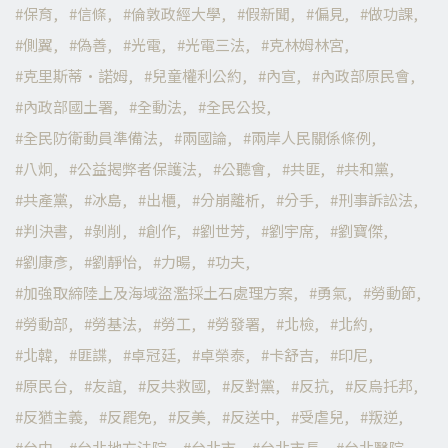
保育
信條
倫敦政經大學
假新聞
偏見
做功課
側翼
偽善
光電
光電三法
克林姆林宮
克里斯蒂·諾姆
兒童權利公約
內宣
內政部原民會
內政部國土署
全動法
全民公投
全民防衛動員準備法
兩國論
兩岸人民關係條例
八炯
公益揭弊者保護法
公聽會
共匪
共和黨
共產黨
冰島
出櫃
分崩離析
分手
刑事訴訟法
判決書
剝削
創作
劉世芳
劉宇席
劉寶傑
劉康彥
劉靜怡
力暘
功夫
加強取締陸上及海域盜濫採土石處理方案
勇氣
勞動節
勞動部
勞基法
勞工
勞發署
北檢
北約
北韓
匪諜
卓冠廷
卓榮泰
卡舒吉
印尼
原民台
友誼
反共救國
反對黨
反抗
反烏托邦
反猶主義
反罷免
反美
反送中
受虐兒
叛逆
台中
台北地方法院
台北市
台北市長
台北醫院