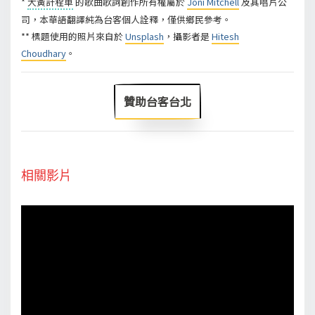
*
大黃計程車
的歌曲歌詞創作所有權屬於
Joni Mitchell
及其唱片公
司，本華語翻譯純為台客個人詮釋，僅供鄉民參考。
** 標題使用的照片來自於
Unsplash
，攝影者是
Hitesh
Choudhary
。
贊助台客台北
相關影片