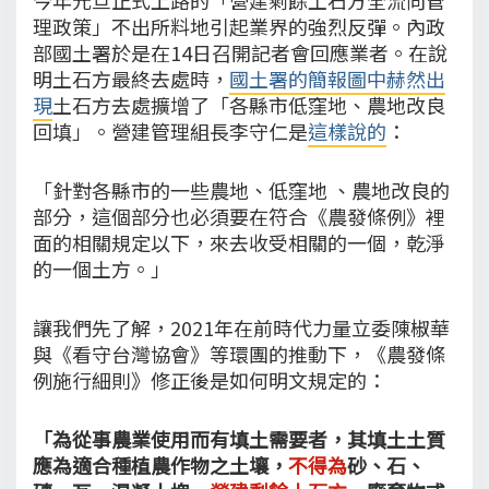
理政策」不出所料地引起業界的強烈反彈。內政
部國土署於是在14日召開記者會回應業者。在說
明土石方最終去處時，
國土署的簡報圖中赫然出
現
土石方去處擴增了「各縣市低窪地、農地改良
回填」。營建管理組長李守仁是
這樣說的
：
「針對各縣市的一些農地、低窪地 、農地改良的
部分，這個部分也必須要在符合《農發條例》裡
面的相關規定以下，來去收受相關的一個，乾淨
的一個土方。」
讓我們先了解，2021年在前時代力量立委陳椒華
與《看守台灣協會》等環團的推動下，《農發條
例施行細則》修正後是如何明文規定的：
「為從事農業使用而有填土需要者，其填土土質
應為適合種植農作物之土壤，
不得為
砂、石、