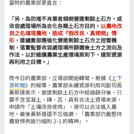
當時的農業部更直言：
「另，為防堵不肖業者傾倒營建剩餘土石方，或
收容處理場所為去化各類土石方目的，
以農地改
良之名填埋農地，造成『假改良，真傾倒』情
形
，建議貴部應強化營建剩餘土石方之控管機
制，落實監督收容處理場所篩選後土方之流向及
作法，以於維護農業生產環境原則下，達到資源
再利用之目標。」
而今日的農業部，立場卻開始轉彎。根據《
上下
游新聞
》的報導，農業部永續資源利用司副司長
黃新達表示，營建剩餘土石方中經過篩分後，只
要不含混凝土、磚、瓦，具有合法土資場來源，
申請作「土壤改良使用」，便可以合法進入農
地。最後黃新達還不忘強調，「農業部仍舊堅持
農發條例施行細則 2-1 的精神」。