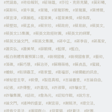
荒誕島
荷伯報到
莊瑞雄
莎拉·克勞克蘭
莫彩曦
莫斯科
萊牛黨
萊豬
萊豬邪教
萊豬黨
葉博爾
葉宜津
葉展皓
葛萊美
葛萊美獎
蔡侑霖
蔡壁如
蔡孟良
蔡宗珍
蔡政府
蔡易餘
蔡英文
蔡英文1.5集團
蔡英文政經財團
蔡英文的網軍
蔡英文論文門
蔡英文集團
蔣中正
蔣季容
蔣萬安
蕭奕弘
蕭美琴
薛朝輝
藍媒
藍白
藍白刪體育署預算11億
藐視國會
藐視國會罪
藝術
藻礁
蘇巧慧
蘇治芬
蘇珊薇格
蘇貞昌
蜜餞
蟾蜍
街頭霸王
衛家盟
衛福部
被攔截的訊息
被秘密主宰
裴偉
製造真相
言論審查
言論自由
記者
許傳聖
許嘉恬
許淑華
詐騙女王
詐騙集團
話術
詹為元
認知作戰
說方言
論文門
諸神的盛宴
謝宜容
謝銘洋
證交法
證券交易法
護國群山
貝靈貓
財劃法
財團