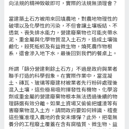
向法規的精神致敬即可，實際的法規無須理會？
當建築土石方被用來回填農地，對農地物理性的
破壞以及化學性的污染，不但會讓土壤板結、不
透氣、喪失排水能力，營建廢棄物也可能夾帶水
泥、重金屬與化學物質混入土石方，造成土壤強
鹼化，殺死蚯蚓及有益微生物，燒死農作物根
系，還會滲入地下水，最後回到我們的餐桌上。
所謂「篩分營建剩餘土石方」不過是政府與業者
聯手打造的科學假象。在實際作業中，當混凝
土、磚瓦、玻璃等廢建材被業者先行粉碎處理後
混入土壤，這些極易吸附揮發性有機物、化學溶
劑或重金屬的營建廢棄物根本無法透過後續的物
理篩選有效分離。如果土資場又偷偷把爐渣等有
害廢棄物混入土方，請問政府要如何辨識、稽查
這些獲准埋入農地的食安未爆彈？此外，把毫無
養分的工程廢土覆蓋在含有腐植質、微生物、益