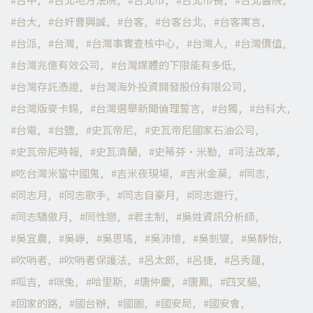
台大
台奸曹興誠
台客
台客台北
台客寓言
台派
台灣
台灣事實查核中心
台灣人
台灣價值
台灣兆億有效公司
台灣媒體的下限能有多低
台灣存託憑證
台灣海外投資開發股份有限公司
台灣版麥卡錫
台灣選舉新聞倫理誓言
台獨
台科大
台電
台鹽
史瓦帝尼
史瓦帝尼國家石油公司
史瓦帝尼時報
史瓦濟蘭
史蒂芬·米勒
司法改革
吃台灣米當中國鬼
吉米夜現場
吉米金莫
同志
同志月
同志歌手
同志自豪月
同志遊行
同志驕傲月
同性戀
君主制
吳姓資訊分析師
吳宜農
吳崢
吳思瑤
吳沛憶
吳釗燮
吳靜怡
吹哨者
吹哨者保護法
呂太郎
呂捷
呂秀蓮
呱吉
咪兔
哈里斯
唐仲慶
唐鳳
四叉貓
回家的路
國台辦
國圖
國安局
國安會