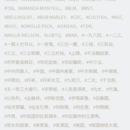
726
AMANDA MONTELL
BLM
BNT
BELLINGCAT
BOB MARLEY
CDC
CULTISH
NCC
NSO
ORVILLE PECK
SINEAD
TDR
WILLIE NELSON
LGBTQ
WAR
一九八四
一二三
一個人也可以
一夜情
三位一體
三接
三民自
三立
三立新聞
三立村姑
上癮
不法關說罪
世界愛滋病日
世紀血案
世紀騙局
中介法
中共同路人
中國
中國共產黨
中天新聞
中選會
中間白
丹麥
丹麥女王
九把刀
二元
于北辰
五一勞工大遊行
京華城
人民是頭家
仇女
代溝
以色列
企鵝妹
伊斯坦堡
伊瑪莫魯
伍勝園
伯洋買驢
住友化學
何佩珊
何志偉
何明輝
作票
你知道的比我還多
你認識你的立委嗎
使女的故事
侯家瑜
侯漢廷
俄國
俄國總統大選