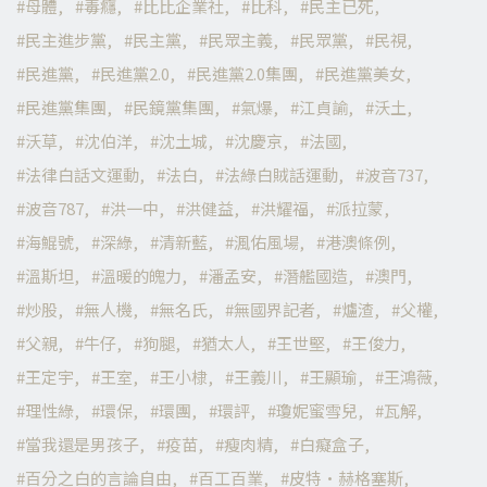
母體
毒癮
比比企業社
比科
民主已死
民主進步黨
民主黨
民眾主義
民眾黨
民視
民進黨
民進黨2.0
民進黨2.0集團
民進黨美女
民進黨集團
民鏡黨集團
氣爆
江貞諭
沃土
沃草
沈伯洋
沈土城
沈慶京
法國
法律白話文運動
法白
法綠白賊話運動
波音737
波音787
洪一中
洪健益
洪耀福
派拉蒙
海鯤號
深綠
清新藍
渢佑風場
港澳條例
溫斯坦
溫暖的魄力
潘孟安
潛艦國造
澳門
炒股
無人機
無名氏
無國界記者
爐渣
父權
父親
牛仔
狗腿
猶太人
王世堅
王俊力
王定宇
王室
王小棣
王義川
王顯瑜
王鴻薇
理性綠
環保
環團
環評
瓊妮蜜雪兒
瓦解
當我還是男孩子
疫苗
瘦肉精
白癡盒子
百分之白的言論自由
百工百業
皮特·赫格塞斯