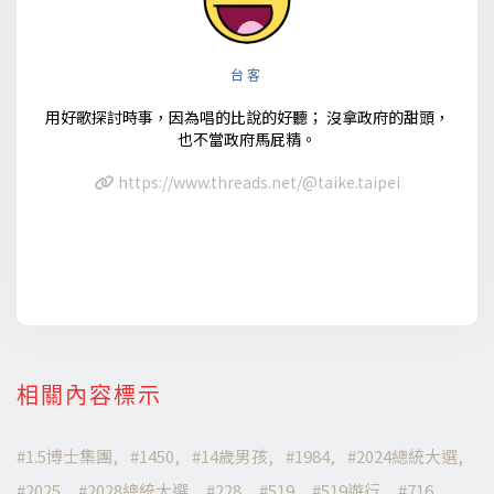
台客
用好歌探討時事，因為唱的比說的好聽； 沒拿政府的甜頭，
也不當政府馬屁精。
https://www.threads.net/@taike.taipei
相關內容標示
1.5博士集團
1450
14歲男孩
1984
2024總統大選
2025
2028總統大選
228
519
519遊行
716