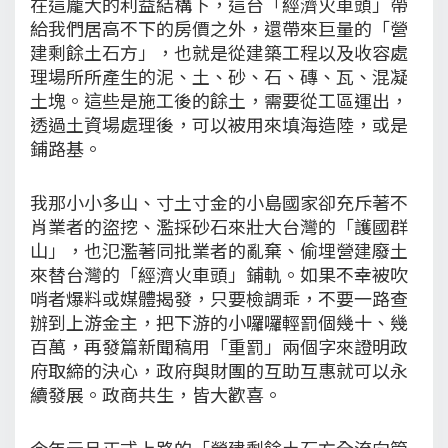
在這龐大的利益結構下，這台「經濟火車頭」帶
給我們居高不下的房價之外，還帶來巨量的「營
建剩餘土石方」，也就是從建築工程以及收容處
理場所所產生的泥、土、砂、石、磚、瓦、混凝
土塊。這些是施工後的餘土，需要從工區運出，
透過土資場處理後，可以被用來填海造陸，或是
鋪路基。
我那小小多山、寸土寸金的小島國家卻充斥著不
肖業者的盜挖、濫採砂石來壯大台灣的「護國群
山」，也氾濫著同批業者的亂棄、偷埋營建廢土
來替台灣的「經濟火車頭」鋪軌。如果不幸被吹
哨者爆料或媒體揭發，只要檢調乖，不要一路查
辦到上游金主，把下游的小囉囉輕罰個幾十、幾
百萬，再發篇新聞稿用「重罰」兩個字來證明政
府取締的決心，政府與財團的互助互惠就可以永
續發展。政商共生，皆大歡喜。
今年元旦正式上路的「營建剩餘土石方全流向管