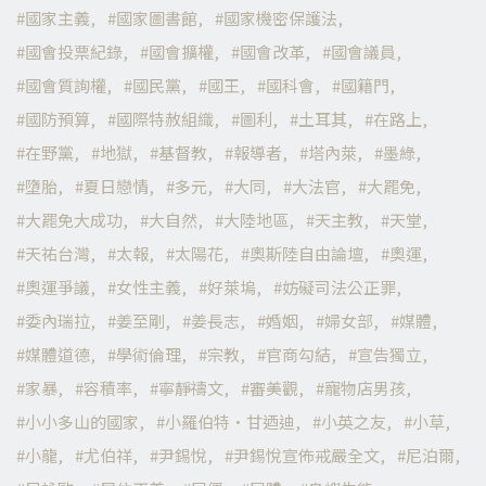
國家主義
國家圖書館
國家機密保護法
國會投票紀錄
國會擴權
國會改革
國會議員
國會質詢權
國民黨
國王
國科會
國籍門
國防預算
國際特赦組織
圖利
土耳其
在路上
在野黨
地獄
基督教
報導者
塔內萊
墨綠
墮胎
夏日戀情
多元
大同
大法官
大罷免
大罷免大成功
大自然
大陸地區
天主教
天堂
天祐台灣
太報
太陽花
奧斯陸自由論壇
奧運
奧運爭議
女性主義
好萊塢
妨礙司法公正罪
委內瑞拉
姜至剛
姜長志
婚姻
婦女部
媒體
媒體道德
學術倫理
宗教
官商勾結
宣告獨立
家暴
容積率
寧靜禱文
審美觀
寵物店男孩
小小多山的國家
小羅伯特·甘迺迪
小英之友
小草
小龍
尤伯祥
尹錫悅
尹錫悅宣佈戒嚴全文
尼泊爾