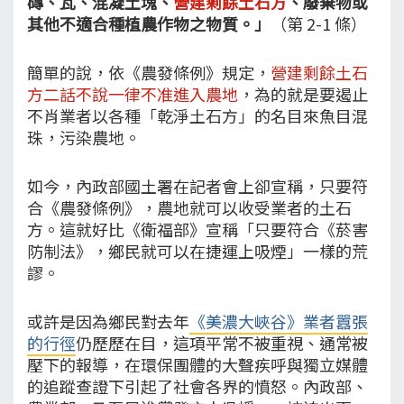
磚、瓦、混凝土塊、
營建剩餘土石方
、廢棄物或
其他不適合種植農作物之物質。」
（第 2-1 條）
簡單的說，依《農發條例》規定，
營建剩餘土石
方二話不說一律不准進入農地
，為的就是要遏止
不肖業者以各種「乾淨土石方」的名目來魚目混
珠，污染農地。
如今，內政部國土署在記者會上卻宣稱，只要符
合《農發條例》，農地就可以收受業者的土石
方。這就好比《衛福部》宣稱「只要符合《菸害
防制法》，鄉民就可以在捷運上吸煙」一樣的荒
謬。
或許是因為鄉民對去年
《美濃大峽谷》業者囂張
的行徑
仍歷歷在目，這項平常不被重視、通常被
壓下的報導，在環保團體的大聲疾呼與獨立媒體
的追蹤查證下引起了社會各界的憤怒。內政部、