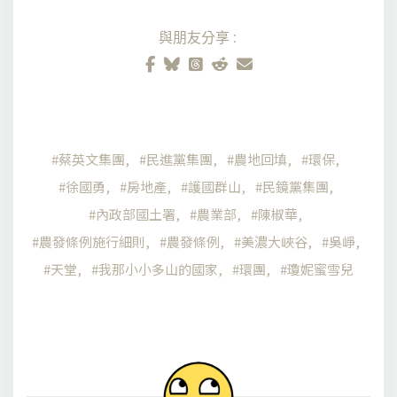
與朋友分享:
蔡英文集團
民進黨集團
農地回填
環保
徐國勇
房地產
護國群山
民鏡黨集團
內政部國土署
農業部
陳椒華
農發條例施行細則
農發條例
美濃大峽谷
吳崢
天堂
我那小小多山的國家
環團
瓊妮蜜雪兒