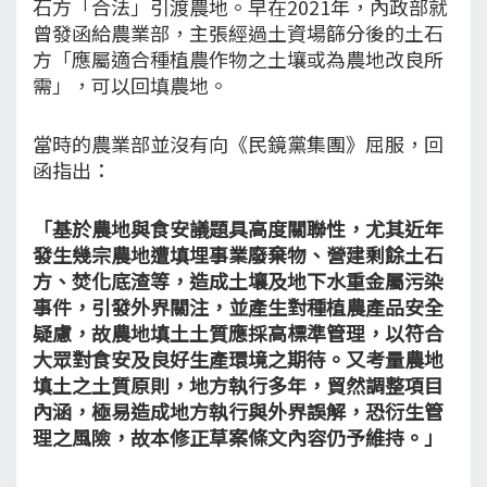
石方「合法」引渡農地。早在2021年，內政部就
曾發函給農業部，主張經過土資場篩分後的土石
方「應屬適合種植農作物之土壤或為農地改良所
需」，可以回填農地。
當時的農業部並沒有向《民鏡黨集團》屈服，回
函指出：
「基於農地與食安議題具高度關聯性，尤其近年
發生幾宗農地遭填埋事業廢棄物、營建剩餘土石
方、焚化底渣等，造成土壤及地下水重金屬污染
事件，引發外界關注，並產生對種植農產品安全
疑慮，故農地填土土質應採高標準管理，以符合
大眾對食安及良好生產環境之期待。又考量農地
填土之土質原則，地方執行多年，貿然調整項目
內涵，極易造成地方執行與外界誤解，恐衍生管
理之風險，故本修正草案條文內容仍予維持。」