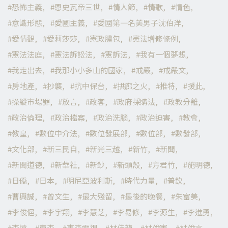
恐怖主義
恩史瓦帝三世
情人節
情歌
情色
意識形態
愛國主義
愛國第一名美男子沈伯洋
愛情觀
愛莉莎莎
憲政膿包
憲法增修條例
憲法法庭
憲法訴訟法
憲訴法
我有一個夢想
我走出去
我那小小多山的國家
戒嚴
戒嚴文
房地產
抄襲
抗中保台
拱廊之火
推特
援此
操縱市場罪
放言
政客
政府採購法
政教分離
政治倫理
政治檔案
政治洗腦
政治迫害
教會
教皇
數位中介法
數位發展部
數位部
數發部
文化部
新三民自
新光三越
新竹
新聞
新聞道德
新華社
新鈔
新頭殼
方君竹
施明德
日僑
日本
明尼亞波利斯
時代力量
普欽
曹興誠
曾文生
最大殘留
最後的晚餐
朱富美
李俊俋
李宇翔
李慧芝
李易修
李源生
李進勇
李遠
東森
東森電視
林佳龍
林俊憲
林俊言