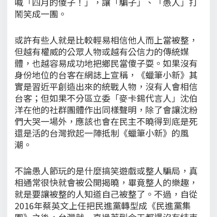
喊「四月的傻子！」，讓「騙子」、「愚人」打
鬧笑成一團。
或許有些人就是比較輕易相信他人而上當被整，
但越有權威的公眾人物或越有公信力的傳統媒
體，也越容易成功地把鄉民當傻子耍。如果沒有
身份地位的台客在網誌上宣稱，《蠟筆小新》其
實是習近平創造出來的統戰人物，沒有人會相信
台客；但如果不分區立委「麥卡錫代言人」沈伯
洋在他的社群團體作出同樣聲明，除了會讓沈粉
們大哭一場外，應該也會在民主不曉得到底是死
還是活的台灣掀起一陣抵制《蠟筆小新》的風
潮。
不論愚人節玩的是什麼搞笑遊戲或整人騙局，真
相通常很快就會被公開揭曉，畢竟整人的樂趣，
就是要讓被整的人知道自己被整了。不過，自從
2016年蔡英文上任把民進黨轉型成《民進黨集
團》之後，台灣就一直過著到今天都還沒有結束