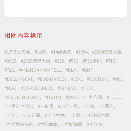
相關內容標示
1.5博士集團
1450
14歲男孩
1984
2024總統大選
2025
2028總統大選
228
519
519遊行
716
726
AMANDA MONTELL
BLM
BNT
BELLINGCAT
BOB MARLEY
CDC
CULTISH
NCC
NSO
ORVILLE PECK
SINEAD
TDR
WILLIE NELSON
LGBTQ
WAR
一九八四
一二三
一個人也可以
一夜情
三位一體
三接
三民自
三立
三立新聞
三立村姑
上癮
不法關說罪
世界愛滋病日
世紀血案
世紀騙局
中介法