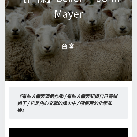
Mayer
Mayer
台客
台客
『有些人需要演戲作秀 / 有些人需要知道自己嘗試
過了 / 它是內心交戰的烽火中 / 所使用的化學武
器』