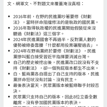
文、網軍文、不對題文來覆蓋淹沒真相：
2016年前，在野的民進黨吵著要修《財劃
法》，當時拼命阻擋修法的是執政的國民黨。
2016年取得執政權的民進黨開始假裝從來沒
聽過《財劃法》這三個字。
2024年民進黨國會不再過半，反對黨人數的
優勢被綠委靠腰「什麼都用投票碾壓過去」。
2024年在野兩黨終於要修《財劃法》，民進
黨慘叫藍白接受習近平指揮要消滅台灣。
自己的歷史被挖出後，民進黨改口說沒有不支
持《財劃法》，卻一個狗屁版本都生不出來。
白、藍兩黨各自提出了自己支持的版本，民進
黨拼命狂吠沒有討論、沒有民主。
最後表決當天，民眾黨版本被藍綠聯手封殺否
決。
民眾黨只支持自己的版本，因此8位立委全數
離席，沒有參加國民黨版本的表決。