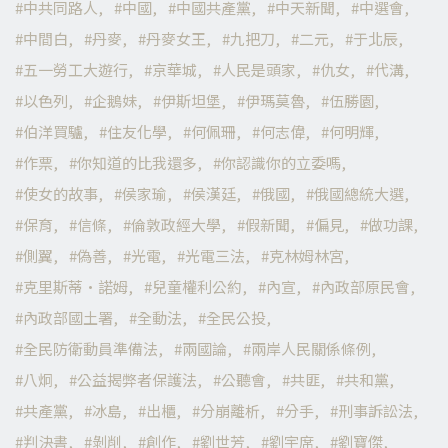
中共同路人
中國
中國共產黨
中天新聞
中選會
中間白
丹麥
丹麥女王
九把刀
二元
于北辰
五一勞工大遊行
京華城
人民是頭家
仇女
代溝
以色列
企鵝妹
伊斯坦堡
伊瑪莫魯
伍勝園
伯洋買驢
住友化學
何佩珊
何志偉
何明輝
作票
你知道的比我還多
你認識你的立委嗎
使女的故事
侯家瑜
侯漢廷
俄國
俄國總統大選
保育
信條
倫敦政經大學
假新聞
偏見
做功課
側翼
偽善
光電
光電三法
克林姆林宮
克里斯蒂·諾姆
兒童權利公約
內宣
內政部原民會
內政部國土署
全動法
全民公投
全民防衛動員準備法
兩國論
兩岸人民關係條例
八炯
公益揭弊者保護法
公聽會
共匪
共和黨
共產黨
冰島
出櫃
分崩離析
分手
刑事訴訟法
判決書
剝削
創作
劉世芳
劉宇席
劉寶傑