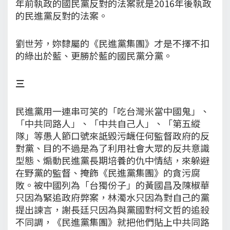
年前執政的國民黨反對的法案就是2016年後執政
的民進黨反對的法案。
劉世芳，妳隸屬的《民進黨集團》才是不擇不扣
的綠出於藍、更勝於藍的國民黨分黨。
三
民進黨用一連串可笑的「吃台灣米當中國鬼」、
「中共同路人」、「中共自己人」、「第五縱
隊」等愚人節口號來詆毀污衊任何監督政府的反
對黨、目的不過是為了利用社會大眾的反共意識
型態、煽動民進黨長期培養的仇中情結，來躲避
在野黨的監督、掩飾《民進黨集團》的貪污腐
敗。被中國列為「台獨份子」的黃國昌及陳椒華
只因為緊追政府弊案，林濁水只因為對自己的黨
提出諫言，謝長廷只因為與黨國對柯文哲的追殺
不同調，《民進黨集團》就把他們貼上中共同路