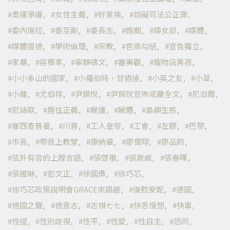
奧運爭議
女性主義
好萊塢
妨礙司法公正罪
委內瑞拉
姜至剛
姜長志
婚姻
婦女部
媒體
媒體道德
學術倫理
宗教
官商勾結
宣告獨立
家暴
容積率
寧靜禱文
審美觀
寵物店男孩
小小多山的國家
小羅伯特·甘迺迪
小英之友
小草
小龍
尤伯祥
尹錫悅
尹錫悅宣佈戒嚴全文
尼泊爾
尼詠歐
居住正義
屍僵
屍體
島嶼生態
崔西查普曼
川普
工人皇帝
工會
左膠
巴黎
市長
帶我上教堂
康納曼
廖偉翔
廖品鈞
弦外有音的上膛言語
張啓楷
張敦威
張春暉
張雅琳
彭文正
徐國勇
徐巧芯
徐巧芯政策說明會GRACE來踢館
復甦安妮
德國
德國之聲
德意志
志祺七七
快思慢想
快車
性侵
性別歧視
性平
性愛
性自主
恐同