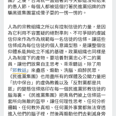
的愚人節，每個人都被這個打著民進黨招牌的詐
騙黑道集團當成傻子耍的一愣一愣的。
人為的宗教組織之所以有控制信徒的力量，是因
為它利用不容置疑的絕對準則、不可爭辯的虔誠
信仰來作為作為規範每一名信徒的信條。讓這些
信條成為每位信徒的個人意識型態，是讓整個信
仰體系能夠屹立不搖的基礎。政黨組織也同樣是
人為制度下的產物。要培養對黨忠心不二的黨
員，讓他們放棄自主思考、乖乖聽話，除了用
「
邪教話
」來蠱惑、煽動、洗腦、麻醉民眾，
《民進黨集團》也用盡所有的媒體及公關力量把
「抗中保台」的虛偽教義以及「反對黨都是共
匪」的變態信條烙印在每一個民進黨邪教信徒的
腦海裏。《民進黨集團》把青鳥們披上信條這一
套所向無敵的盔甲，讓任何理性思考、任何分析
邏輯、任何教外真相、任何黨外事實都無法穿透
進入他們的腦子裡，然後再煽動他們去剿滅身旁