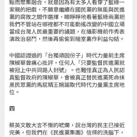
點而聚集融合，就是因為有太多人看穿了藍綠一
家親的把戲，不願意繼續在國民黨的無能與民進
黨的腐敗之間作選擇，眼睜睜地看著藍綠兩黨把
我們不管站在哪裡都不可能動搖改變的中國立場
當成台灣人民最重要的議題，在攝影機前作秀表
演政治惡鬥，然後再偷偷到暗室裏作利益勾結。
中國認證過的「台獨頑固份子」時代力量前主席
陳椒華曾痛心批評，任何人「只要監督民進黨就
被冠上中共同路人封號」。也難怪真正為人民認
真監督政府的陳椒華，會被真正替民進黨死命抹
黑民眾黨的馬屁精王婉諭取代時代力量黨主席地
位。
四
蔡英文敢大言不慚的唬爛，說台灣的民主已接近
完美，但我們在《民進黨集團》信條的洗腦下，