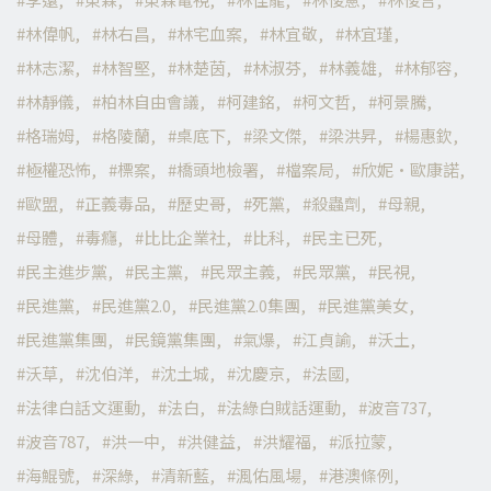
林偉帆
林右昌
林宅血案
林宜敬
林宜瑾
林志潔
林智堅
林楚茵
林淑芬
林義雄
林郁容
林靜儀
柏林自由會議
柯建銘
柯文哲
柯景騰
格瑞姆
格陵蘭
桌底下
梁文傑
梁洪昇
楊惠欽
極權恐怖
標案
橋頭地檢署
檔案局
欣妮·歐康諾
歐盟
正義毒品
歷史哥
死黨
殺蟲劑
母親
母體
毒癮
比比企業社
比科
民主已死
民主進步黨
民主黨
民眾主義
民眾黨
民視
民進黨
民進黨2.0
民進黨2.0集團
民進黨美女
民進黨集團
民鏡黨集團
氣爆
江貞諭
沃土
沃草
沈伯洋
沈土城
沈慶京
法國
法律白話文運動
法白
法綠白賊話運動
波音737
波音787
洪一中
洪健益
洪耀福
派拉蒙
海鯤號
深綠
清新藍
渢佑風場
港澳條例