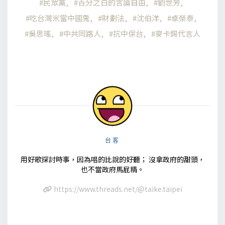
民眾黨
百分之白的言論自由
劉世芳
吃台灣米當中國鬼
財劃法
沈伯洋
卓榮泰
吳思瑤
中共同路人
抗中保台
麥卡錫代言人
台客
用好歌探討時事，因為唱的比說的好聽； 沒拿政府的甜頭，
也不當政府馬屁精。
https://www.threads.net/@taike.taipei