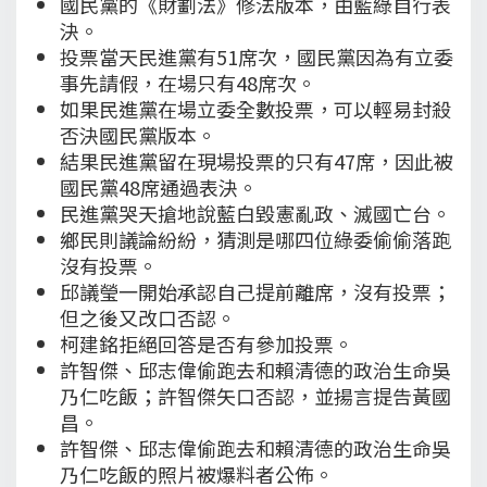
國民黨的《財劃法》修法版本，由藍綠自行表
決。
投票當天民進黨有51席次，國民黨因為有立委
事先請假，在場只有48席次。
如果民進黨在場立委全數投票，可以輕易封殺
否決國民黨版本。
結果民進黨留在現場投票的只有47席，因此被
國民黨48席通過表決。
民進黨哭天搶地說藍白毀憲亂政、滅國亡台。
鄉民則議論紛紛，猜測是哪四位綠委偷偷落跑
沒有投票。
邱議瑩一開始承認自己提前離席，沒有投票；
但之後又改口否認。
柯建銘拒絕回答是否有參加投票。
許智傑、邱志偉偷跑去和賴清德的政治生命吳
乃仁吃飯；許智傑矢口否認，並揚言提告黃國
昌。
許智傑、邱志偉偷跑去和賴清德的政治生命吳
乃仁吃飯的照片被爆料者公佈。