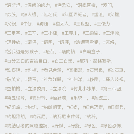
溫斯坦
溫暖的魄力
潘孟安
潛艦國造
澳門
炒股
無人機
無名氏
無國界記者
爐渣
父權
父親
牛仔
狗腿
猶太人
王世堅
王俊力
王定宇
王室
王小棣
王義川
王顯瑜
王鴻薇
理性綠
環保
環團
環評
瓊妮蜜雪兒
瓦解
當我還是男孩子
疫苗
瘦肉精
白癡盒子
百分之白的言論自由
百工百業
皮特·赫格塞斯
監察院
監控
看見台灣
真相部
石崇良
砂石車
破英文
碧玉
社群媒體
神伯洋
移民
種族歧視
空拍機
立法委員
立法院
竹北小姊弟
第三帝國
第五縱隊
管碧玲
簡舒培
系統一
系統二
紀凱峰
約炮
約翰凱爾
紅媒
紅色恐慌
紅衛兵
納坦雅胡
納瓦尼
納瓦尼事件簿
納粹
終結思考的陳腔濫調
綠媒
綠能
綠色
綠色恐怖