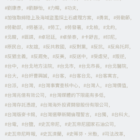
劉康彥
劉靜怡
力暘
功夫
加強取締陸上及海域盜濫採土石處理方案
勇氣
勞動節
勞動部
勞基法
勞工
勞發署
北檢
北約
北韓
匪諜
卓冠廷
卓榮泰
卡舒吉
印尼
原民台
友誼
反共救國
反對黨
反抗
反烏托邦
反猶主義
反罷免
反美
反送中
受虐兒
叛逆
台中
台北地方法院
台北市
台北市長
台北醫院
台大
台奸曹興誠
台客
台客台北
台客寓言
台派
台灣
台灣事實查核中心
台灣人
台灣價值
台灣兆億有效公司
台灣媒體的下限能有多低
台灣存託憑證
台灣海外投資開發股份有限公司
台灣版麥卡錫
台灣選舉新聞倫理誓言
台獨
台科大
台電
台鹽
史瓦帝尼
史瓦帝尼國家石油公司
史瓦帝尼時報
史瓦濟蘭
史蒂芬·米勒
司法改革