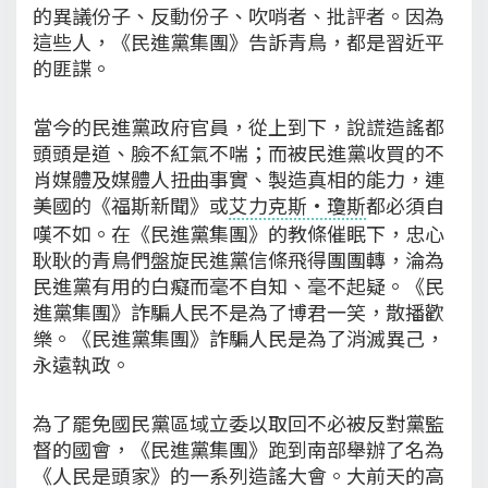
的異議份子、反動份子、吹哨者、批評者。因為
這些人，《民進黨集團》告訴青鳥，都是習近平
的匪諜。
當今的民進黨政府官員，從上到下，說謊造謠都
頭頭是道、臉不紅氣不喘；而被民進黨收買的不
肖媒體及媒體人扭曲事實、製造真相的能力，連
美國的《福斯新聞》或
艾力克斯·瓊斯
都必須自
嘆不如。在《民進黨集團》的教條催眠下，忠心
耿耿的青鳥們盤旋民進黨信條飛得團團轉，淪為
民進黨有用的白癡而毫不自知、毫不起疑。《民
進黨集團》詐騙人民不是為了博君一笑，散播歡
樂。《民進黨集團》詐騙人民是為了消滅異己，
永遠執政。
為了罷免國民黨區域立委以取回不必被反對黨監
督的國會，《民進黨集團》跑到南部舉辦了名為
《人民是頭家》的一系列造謠大會。大前天的高