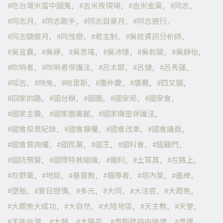
吃台灣米當中國鬼
吉米夜現場
吉米金莫
同志
同志月
同志歌手
同志自豪月
同志遊行
同志驕傲月
同性戀
君主制
吳姓資訊分析師
吳宜農
吳崢
吳思瑤
吳沛憶
吳釗燮
吳靜怡
吹哨者
吹哨者保護法
呂太郎
呂捷
呂秀蓮
呱吉
咪兔
哈里斯
唐仲慶
唐鳳
四叉貓
回家的路
國台辦
國圖
國安局
國安會
國家主義
國家圖書館
國家機密保護法
國會投票紀錄
國會擴權
國會改革
國會議員
國會質詢權
國民黨
國王
國科會
國籍門
國防預算
國際特赦組織
圖利
土耳其
在路上
在野黨
地獄
基督教
報導者
塔內萊
墨綠
墮胎
夏日戀情
多元
大同
大法官
大罷免
大罷免大成功
大自然
大陸地區
天主教
天堂
天祐台灣
太報
太陽花
奧斯陸自由論壇
奧運