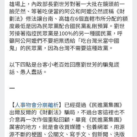
雄場上，內政部長劉世芳對著一大批在鏡頭前一
臉茫然、等著吃便當的阿公和阿嬤公然謊稱《財
劃法》修法讓台南、高雄在6個直轄市所分配的額
度最低是因為民眾黨配合國民黨亂刪預算。劉世
芳接著指控民眾黨是100%的另一種國民黨，呼
籲阿公阿嬤們不要把票透給「吃台灣米當中國
鬼」的民眾黨，因為台灣不需要這種政黨。
以下四點是台客小老百姓回應劉世芳的騙鬼謊
話、愚人蠢話。
一
【
人事物會分崩離析
】已經提過《民進黨集團》
出爾反爾的《財劃法》騙局，不過台客這裡也不
介意再一次作個重點回顧，畢竟《民進黨集團》
厲害的地方，就是會收買媒體、包養網軍，用源
源不斷的梗圖、公關文、寫手文、假新聞、洗版