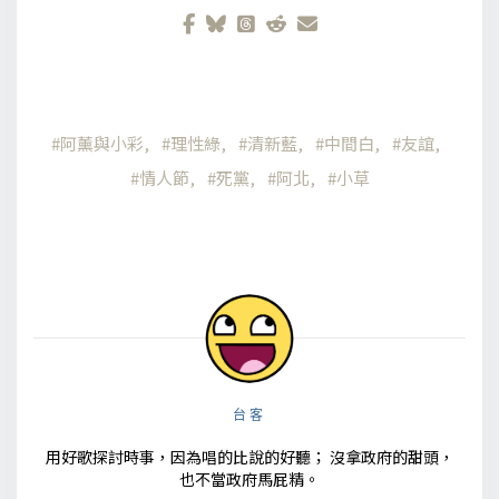
阿薰與小彩
理性綠
清新藍
中間白
友誼
情人節
死黨
阿北
小草
台客
用好歌探討時事，因為唱的比說的好聽； 沒拿政府的甜頭，
也不當政府馬屁精。