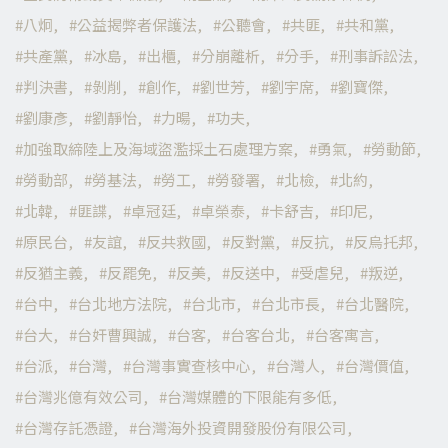
八炯
公益揭弊者保護法
公聽會
共匪
共和黨
共產黨
冰島
出櫃
分崩離析
分手
刑事訴訟法
判決書
剝削
創作
劉世芳
劉宇席
劉寶傑
劉康彥
劉靜怡
力暘
功夫
加強取締陸上及海域盜濫採土石處理方案
勇氣
勞動節
勞動部
勞基法
勞工
勞發署
北檢
北約
北韓
匪諜
卓冠廷
卓榮泰
卡舒吉
印尼
原民台
友誼
反共救國
反對黨
反抗
反烏托邦
反猶主義
反罷免
反美
反送中
受虐兒
叛逆
台中
台北地方法院
台北市
台北市長
台北醫院
台大
台奸曹興誠
台客
台客台北
台客寓言
台派
台灣
台灣事實查核中心
台灣人
台灣價值
台灣兆億有效公司
台灣媒體的下限能有多低
台灣存託憑證
台灣海外投資開發股份有限公司