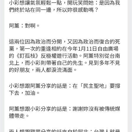
小彩想讓氣氛輕鬆一點，開玩笑問她：是因為我
們終於站在同一邊，所以妳很感動嗎？
阿薰：對啊。
這兩位因為政治而分開，又因為政治而復合的死
黨，第一次的重逢相約在今年1月11日自由廣場
的《釘孤枝》反極權遊行活動。阿薰特別從台南
北上，而小彩則帶著自己的先生。見到多年不見
的好朋友，兩人都淚流滿面。
小彩想跟阿薰分享的話是：在「民主聖地」要撐
下去，加油。
阿薰想跟小彩分享的話是：謝謝妳沒有被傳統媒
體帶走。
兩人想跟觀眾分享的話來自於阿北：台灣人就是