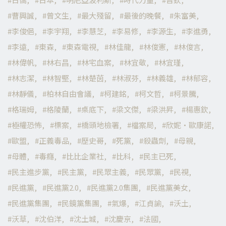
曹興誠
曾文生
最大殘留
最後的晚餐
朱富美
李俊俋
李宇翔
李慧芝
李易修
李源生
李進勇
李遠
東森
東森電視
林佳龍
林俊憲
林俊言
林偉帆
林右昌
林宅血案
林宜敬
林宜瑾
林志潔
林智堅
林楚茵
林淑芬
林義雄
林郁容
林靜儀
柏林自由會議
柯建銘
柯文哲
柯景騰
格瑞姆
格陵蘭
桌底下
梁文傑
梁洪昇
楊惠欽
極權恐怖
標案
橋頭地檢署
檔案局
欣妮·歐康諾
歐盟
正義毒品
歷史哥
死黨
殺蟲劑
母親
母體
毒癮
比比企業社
比科
民主已死
民主進步黨
民主黨
民眾主義
民眾黨
民視
民進黨
民進黨2.0
民進黨2.0集團
民進黨美女
民進黨集團
民鏡黨集團
氣爆
江貞諭
沃土
沃草
沈伯洋
沈土城
沈慶京
法國