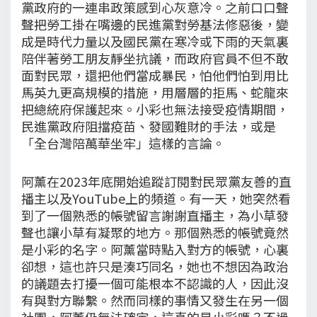
黨政府的一連串政策感到心灰意冷。之前口口聲
聲把勞工掛在嘴邊的民進黨對勞基法修惡後，變
成是時代力量以及國民黨在寒冷或下雨的天氣裏
陪伴著勞工朋友靜坐抗議，而政府官員不但不敢
面對民眾，還把他們當成暴民，怕他們怕到用比
馬英九更高規模的措施，用層層的拒馬、蛇龍來
把總統府保護起來。小彩也無法接受疫情期間，
民進黨政府阻擋疫苗、發國難財的手法，或是
「全台灣陪萬華坐牢」這樣的言論。
阿薰在2023年底開始追蹤訂閱對民眾黨友善的直
播主以及YouTube上的頻道。有一天，她突然看
到了一個熟悉的帳號留言謝謝直播主，為小草發
聲也讓小草有凝聚的地方。那個熟悉的帳號竟然
是小彩的名字。阿薰當時點入對方的帳號，心裏
卻想，這也許只是湊巧同名，她也不想因為政治
的議題去打擾一個可能根本不認識的人，因此沒
有與對方聯繫。然而同樣的事情又發生在另一個
社團，阿薰仍無法確定，這真的是小彩嗎？不過