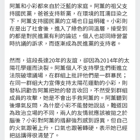
阿薰和小彩都來自於泛藍的家庭。阿薰的祖父支
持國民黨，爸爸支持新黨，在環境的耳濡目染之
下，阿薰支持國民黨的立場也日益明確。小彩則
在是出了社會後，進入了綠色的同溫層，接受到
的都是對民進黨有利的論述，個人也認同綠營當
時抗議的訴求，而逐漸成為民進黨的支持者。
然而，這段長達20年的友誼，卻因為2014年的太
陽花學運而決裂。阿薰個人不支持學生們衝進立
法院破壞議場，在群組上批評他們是一群暴民；
在同一群組大力宣傳支持太陽花運動的小彩，則
發私訊勸告阿薰把她的發言收回，不然受到群組
成員的攻擊，她是不會出手救阿薰的。阿薰聽到
後爆氣反問，為什麼小彩不能替她說話，難道因
為政治立場的不同，兩人的友情就應該被拋之於
腦後？小彩對阿薰的措辭強烈感到訝異，但自己
的火氣跟著上升，口氣也跟著轉硬，表示她已經
把話講得很清楚了。