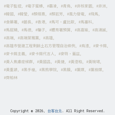
電子監控
電子蜜蜂
霸凌
青鳥
非核家園
非洲
韓國
韓瑩
顏翎熹
顏若芳
風力發電
飛馬
食藥署
館長
香港
馬可·盧比歐
馬塞科
馬屁精
馬德
騙子
體育署預算
高嘉瑜
高涌誠
高端
高端萊豬黨
高雄
高雄市營建工程剩餘土石方管理自治條例
鳥渣
麥卡錫
麥卡錫主義
麥卡錫代言人
麥特·蓋茲
黃人焦慮症候群
黃國昌
黃捷
黃澄柏
黃琬珺
黃重諺
黑手槍
黑熊學院
黑鏡
黨媒
黨檢媒
齊柏林
Copyright © 2026,
台客台北
. All Right Reserved.