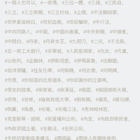
一個人也可以
一夜情
三位一體
三接
三民自
三立
三立新聞
三立村姑
上癮
不法關說罪
世界愛滋病日
世紀血案
世紀騙局
中介法
中共同路人
中國
中國共產黨
中天新聞
中選會
中間白
丹麥
丹麥女王
九把刀
二元
于北辰
五一勞工大遊行
京華城
人民是頭家
仇女
代溝
以色列
企鵝妹
伊斯坦堡
伊瑪莫魯
伍勝園
伯洋買驢
住友化學
何佩珊
何志偉
何明輝
作票
你知道的比我還多
你認識你的立委嗎
使女的故事
侯家瑜
侯漢廷
俄國
俄國總統大選
保育
信條
倫敦政經大學
假新聞
偏見
做功課
側翼
偽善
光電
光電三法
克林姆林宮
克里斯蒂·諾姆
兒童權利公約
內宣
內政部原民會
內政部國土署
全動法
全民公投
全民防衛動員準備法
兩國論
兩岸人民關係條例