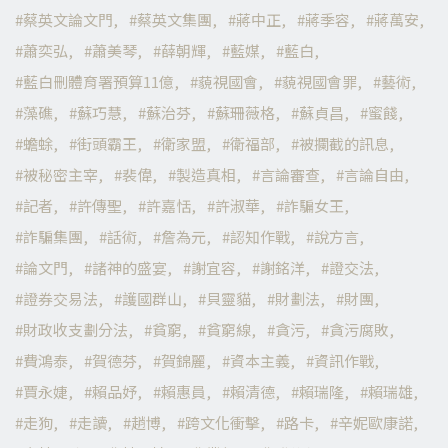
蔡英文論文門
蔡英文集團
蔣中正
蔣季容
蔣萬安
蕭奕弘
蕭美琴
薛朝輝
藍媒
藍白
藍白刪體育署預算11億
藐視國會
藐視國會罪
藝術
藻礁
蘇巧慧
蘇治芬
蘇珊薇格
蘇貞昌
蜜餞
蟾蜍
街頭霸王
衛家盟
衛福部
被攔截的訊息
被秘密主宰
裴偉
製造真相
言論審查
言論自由
記者
許傳聖
許嘉恬
許淑華
詐騙女王
詐騙集團
話術
詹為元
認知作戰
說方言
論文門
諸神的盛宴
謝宜容
謝銘洋
證交法
證券交易法
護國群山
貝靈貓
財劃法
財團
財政收支劃分法
貧窮
貧窮線
貪污
貪污腐敗
費鴻泰
賀德芬
賀錦麗
資本主義
資訊作戰
賈永婕
賴品妤
賴惠員
賴清德
賴瑞隆
賴瑞雄
走狗
走讀
趙博
跨文化衝擊
路卡
辛妮歐康諾