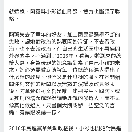
就這樣，阿薰與小彩從此鬧翻，雙方也斷絕了聯
絡。
阿薰失去了童年的好友，加上國民黨選舉不斷的
失敗，讓她對政治的熱衷開始冷卻，不去看政
治，也不去談政治，在自己的生活圈中不再過問
外界的事。不過到了2023年，看著即將到來的總
統大選，身為母親的她意識到為了自己小孩的未
來，她必須要徹底瞭解每一位總統候選人提出了
什麼樣的政見、他們又是什麼樣的咖。在她開始
關注柯文哲的新聞以及無數的演講及政見發表
後，阿薰覺得柯文哲是唯一能把民生、國防、或
是死刑的議題解說得讓她理解的候選人，而不是
像其他候選人，只畫個大餅或發一些空泛的言
論，有講跟沒講一樣。
2016年民進黨拿到執政權後，小彩也開始對民進