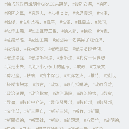
徐巧芯政策說明會GRACE來踢館
復甦安妮
德國
德國之聲
德意志
志祺七七
快思慢想
快車
性侵
性別歧視
性平
性愛
性自主
恐同
恐怖主義
恩史瓦帝三世
情人節
情歌
情色
意識形態
愛國主義
愛國第一名美男子沈伯洋
愛情觀
愛莉莎莎
憲政膿包
憲法增修條例
憲法法庭
憲法訴訟法
憲訴法
我有一個夢想
我走出去
我那小小多山的國家
戒嚴
戒嚴文
房地產
抄襲
抗中保台
拱廊之火
推特
援此
操縱市場罪
放言
政客
政府採購法
政教分離
政治倫理
政治檔案
政治洗腦
政治迫害
教會
教皇
數位中介法
數位發展部
數位部
數發部
文化部
新三民自
新光三越
新竹
新聞
新聞道德
新華社
新鈔
新頭殼
方君竹
施明德
日僑
日本
明尼亞波利斯
時代力量
普欽