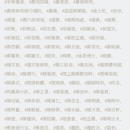
辛蒂羅波
農地回填
農業部
農發條例
農發條例施行細則
農藥
迢迢歸鄉路
迪士尼
迷信
通靈
週六夜現場
違憲
選務瑕疵
選美
選舉
邪教
邪教話
邱志偉
邱議瑩
邱顯金
郭國文
郭建鈺
郭昱晴
郭雅慧
鄉民正義
鄒宗翰
鄭亦麟
鄭南榕
鄭家純
鄭文逸
鄭深元
鄭銘謙
鄭麗君
鄭麗文
酷兒
釋憲
金恩博士
錫蘭
鍾文智
鍾文智條款
鏡三民自
鏡北檢
鏡媒體帝國
鏡檢
鏡週刊
鏡電視
閉上眼睛數到幹
閉嘴惦惦
開幕式
間諜軟體
閩南狼
關說
關鍵時刻
阿北
阿薰與小彩
陳之漢
陳其邁
陳吉仲
陳嘉君
陳培瑜
陳崇樹
陳建仁
陳忠五
陳明通
陳時中
陳時奮
陳朝建
陳椒華
陳水扁
陳汘瑈
陳汶軒
陳瑩
陳耀祥
陳鈺馥
陸委會
陸正義
陽明交大
集會遊行法
集遊法
雜質
難民
難民法
雲豹