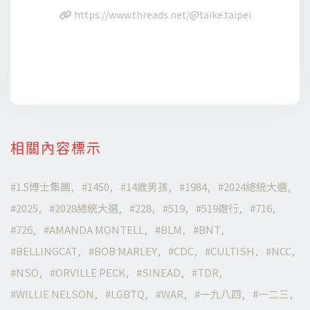
https://www.threads.net/@taike.taipei
相關內容標示
1.5博士集團
1450
14歲男孩
1984
2024總統大選
2025
2028總統大選
228
519
519遊行
716
726
AMANDA MONTELL
BLM
BNT
BELLINGCAT
BOB MARLEY
CDC
CULTISH
NCC
NSO
ORVILLE PECK
SINEAD
TDR
WILLIE NELSON
LGBTQ
WAR
一九八四
一二三