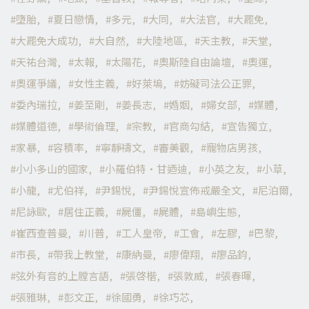
墮胎
夏日戀情
多元
大同
大法官
大罷免
大罷免大成功
大自然
大陸地區
天主教
天堂
天祐台灣
太報
太陽花
奧斯陸自由論壇
奧運
奧運爭議
女性主義
好萊塢
妨礙司法公正罪
委內瑞拉
姜至剛
姜長志
婚姻
婦女部
媒體
媒體道德
學術倫理
宗教
官商勾結
宣告獨立
家暴
容積率
寧靜禱文
審美觀
寵物店男孩
小小多山的國家
小羅伯特·甘迺迪
小英之友
小草
小龍
尤伯祥
尹錫悅
尹錫悅宣佈戒嚴全文
尼泊爾
尼詠歐
居住正義
屍僵
屍體
島嶼生態
崔西查普曼
川普
工人皇帝
工會
左膠
巴黎
市長
帶我上教堂
康納曼
廖偉翔
廖品鈞
弦外有音的上膛言語
張啓楷
張敦威
張春暉
張雅琳
彭文正
徐國勇
徐巧芯