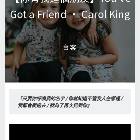
Got a Friend • Carol King
Got a Friend • Carol King
台客
台客
『只要你呼喚我的名字 / 你就知道不管我人在哪裡 / 
我都會衝過去 / 就為了再次見到你』