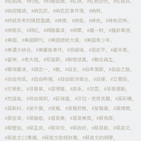
紀凱峰
約炮
約翰凱爾
紅媒
紅色恐慌
紅衛兵
納坦雅胡
納瓦尼
納瓦尼事件簿
納粹
終結思考的陳腔濫調
綠媒
綠能
綠色
綠色恐怖
綠衛兵
網紅
網路霸凌
網軍
羅一鈞
羅訴韋德
美國
美國期刊
美國總統大選
美國青少年
美濃大峽谷
美麗島事件
翁達瑞
習近平
翟本喬
翟神
老大姐
耶誕節
聊齋誌異
聯合再生
職場霸凌
胡忠一
脆
自主
自卑情節
自由之路
自由地區
自由時報
自由歐洲電台
自豪
艾爾段
芒果乾
芬普寧
苗博雅
英系
范雲
草根運動
荒誕島
荷伯報到
莊瑞雄
莎拉·克勞克蘭
莫彩曦
莫斯科
萊牛黨
萊豬
萊豬邪教
萊豬黨
葉博爾
葉宜津
葉展皓
葛萊美
葛萊美獎
蔡侑霖
蔡壁如
蔡孟良
蔡宗珍
蔡政府
蔡易餘
蔡英文
蔡英文1.5集團
蔡英文政經財團
蔡英文的網軍