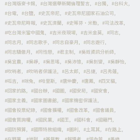
台灣版麥卡錫
台灣選舉新聞倫理誓言
台獨
台科大
台電
台鹽
史瓦帝尼
史瓦帝尼國家石油公司
史瓦帝尼時報
史瓦濟蘭
史蒂芬·米勒
司法改革
吃台灣米當中國鬼
吉米夜現場
吉米金莫
同志
同志月
同志歌手
同志自豪月
同志遊行
同志驕傲月
同性戀
君主制
吳姓資訊分析師
吳宜農
吳崢
吳思瑤
吳沛憶
吳釗燮
吳靜怡
吹哨者
吹哨者保護法
呂太郎
呂捷
呂秀蓮
呱吉
咪兔
哈里斯
唐仲慶
唐鳳
四叉貓
回家的路
國台辦
國圖
國安局
國安會
國家主義
國家圖書館
國家機密保護法
國會投票紀錄
國會擴權
國會改革
國會議員
國會質詢權
國民黨
國王
國科會
國籍門
國防預算
國際特赦組織
圖利
土耳其
在路上
在野黨
地獄
基督教
報導者
塔內萊
墨綠