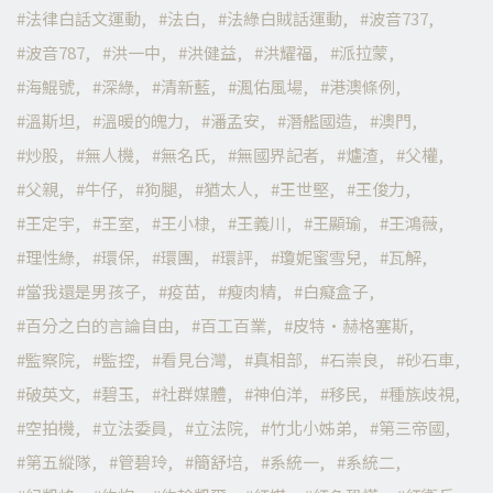
法律白話文運動
法白
法綠白賊話運動
波音737
波音787
洪一中
洪健益
洪耀福
派拉蒙
海鯤號
深綠
清新藍
渢佑風場
港澳條例
溫斯坦
溫暖的魄力
潘孟安
潛艦國造
澳門
炒股
無人機
無名氏
無國界記者
爐渣
父權
父親
牛仔
狗腿
猶太人
王世堅
王俊力
王定宇
王室
王小棣
王義川
王顯瑜
王鴻薇
理性綠
環保
環團
環評
瓊妮蜜雪兒
瓦解
當我還是男孩子
疫苗
瘦肉精
白癡盒子
百分之白的言論自由
百工百業
皮特·赫格塞斯
監察院
監控
看見台灣
真相部
石崇良
砂石車
破英文
碧玉
社群媒體
神伯洋
移民
種族歧視
空拍機
立法委員
立法院
竹北小姊弟
第三帝國
第五縱隊
管碧玲
簡舒培
系統一
系統二