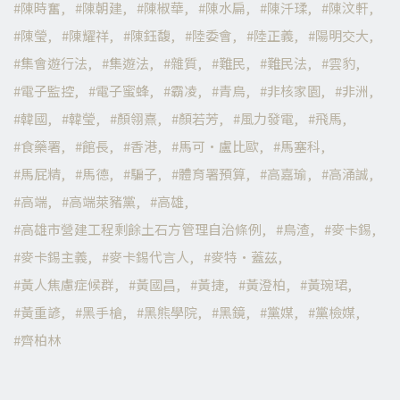
陳時奮
陳朝建
陳椒華
陳水扁
陳汘瑈
陳汶軒
陳瑩
陳耀祥
陳鈺馥
陸委會
陸正義
陽明交大
集會遊行法
集遊法
雜質
難民
難民法
雲豹
電子監控
電子蜜蜂
霸凌
青鳥
非核家園
非洲
韓國
韓瑩
顏翎熹
顏若芳
風力發電
飛馬
食藥署
館長
香港
馬可·盧比歐
馬塞科
馬屁精
馬德
騙子
體育署預算
高嘉瑜
高涌誠
高端
高端萊豬黨
高雄
高雄市營建工程剩餘土石方管理自治條例
鳥渣
麥卡錫
麥卡錫主義
麥卡錫代言人
麥特·蓋茲
黃人焦慮症候群
黃國昌
黃捷
黃澄柏
黃琬珺
黃重諺
黑手槍
黑熊學院
黑鏡
黨媒
黨檢媒
齊柏林