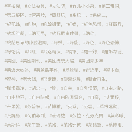
空拍機
立法委員
立法院
竹北小姊弟
第三帝國
第五縱隊
管碧玲
簡舒培
系統一
系統二
紀凱峰
約炮
約翰凱爾
紅媒
紅色恐慌
紅衛兵
納坦雅胡
納瓦尼
納瓦尼事件簿
納粹
終結思考的陳腔濫調
綠媒
綠能
綠色
綠色恐怖
綠衛兵
網紅
網路霸凌
網軍
羅一鈞
羅訴韋德
美國
美國期刊
美國總統大選
美國青少年
美濃大峽谷
美麗島事件
翁達瑞
習近平
翟本喬
翟神
老大姐
耶誕節
聊齋誌異
聯合再生
職場霸凌
胡忠一
脆
自主
自卑情節
自由之路
自由地區
自由時報
自由歐洲電台
自豪
艾爾段
芒果乾
芬普寧
苗博雅
英系
范雲
草根運動
荒誕島
荷伯報到
莊瑞雄
莎拉·克勞克蘭
莫彩曦
莫斯科
萊牛黨
萊豬
萊豬邪教
萊豬黨
葉博爾