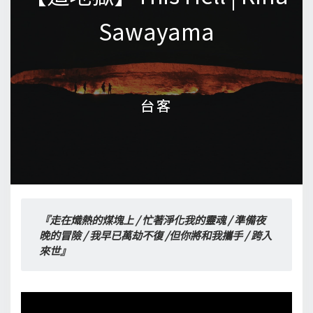
Sawayama
Sawayama
台客
台客
『走在熾熱的煤塊上 / 忙著淨化我的靈魂 / 準備夜
晚的冒險 / 我早已萬劫不復 /但你將和我攜手 / 跨入
來世』