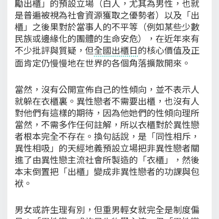
勵出櫃」的預設立場（白人，尤其為男性，也就
是普遍被視為社會資源獲取之優勢者）以及「出
櫃」之後果對於當事人的不平等（例如某些少數
民族或邊緣化的團體的生命安危），在近年來有
不少批評與質疑，但
全國出櫃日
的核心價值及正
面肯定仍慢慢地在世界的各個角落擴散開來。
當然，沒有公開宣佈自己的性傾向，並不表示人
就躲在衣櫃裏。異性戀者不需要出櫃，也沒有人
對他們有這樣的期待，因為他她們的性傾向理所
當然，不需多作任何註解，所以衣櫃對於異性戀
者根本完全不存在。換句話說，是「同性相斥，
異性相吸」的天經地義預設立場把非異性戀者關
進了由異性戀主流社會所製造的「衣櫃」，然後
本末倒置把「出櫃」變成非異性戀者的功課與包
袱。
男女或許生理有別，但重男輕女就完全是制度偏