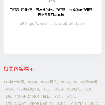
台客
用好歌探討時事，因為唱的比說的好聽； 沒拿政府的甜頭，
也不當政府馬屁精。
https://www.threads.net/@taike.taipei
相關內容標示
1.5博士集團
1450
14歲男孩
1984
2024總統大選
2025
2028總統大選
228
519
519遊行
716
726
AMANDA MONTELL
BLM
BNT
BELLINGCAT
BOB MARLEY
CDC
CULTISH
NCC