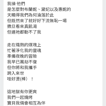
我操 他們
是怎麼對布蘭妮、黛妃以及惠妮的
天曉得我們為何淪落於此
但既然來了就好好下流無恥一場
撒旦看來真飢渴
但連祂都動不了我
走在熾熱的煤塊上
忙著淨化我的靈魂
準備夜晚的冒險
我早已萬劫不復
但你將和我攜手
跨入來世
哇好燙(棒）！
這地獄有你更爽
我們一起燒烤
寶貝我倆會相互為伴