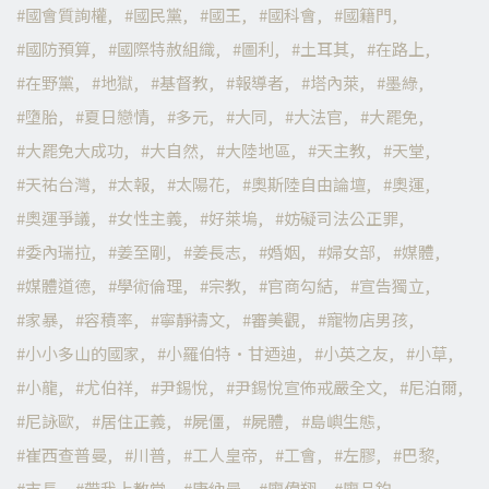
國會質詢權
國民黨
國王
國科會
國籍門
國防預算
國際特赦組織
圖利
土耳其
在路上
在野黨
地獄
基督教
報導者
塔內萊
墨綠
墮胎
夏日戀情
多元
大同
大法官
大罷免
大罷免大成功
大自然
大陸地區
天主教
天堂
天祐台灣
太報
太陽花
奧斯陸自由論壇
奧運
奧運爭議
女性主義
好萊塢
妨礙司法公正罪
委內瑞拉
姜至剛
姜長志
婚姻
婦女部
媒體
媒體道德
學術倫理
宗教
官商勾結
宣告獨立
家暴
容積率
寧靜禱文
審美觀
寵物店男孩
小小多山的國家
小羅伯特·甘迺迪
小英之友
小草
小龍
尤伯祥
尹錫悅
尹錫悅宣佈戒嚴全文
尼泊爾
尼詠歐
居住正義
屍僵
屍體
島嶼生態
崔西查普曼
川普
工人皇帝
工會
左膠
巴黎
市長
帶我上教堂
康納曼
廖偉翔
廖品鈞