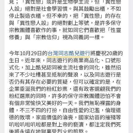
見；「異性戀」或許是生物學主流，但「異性戀
人設」絕對是社會學習慣。與其鼓勵出櫃，不如
停止製造衣櫃。但不幸的，把「異性戀」的存在
與「異性戀人設」的絕對劃上等號，是許多保守
宗教團體喜歡作的事，就如同它們喜歡把「性靈
修養」與「宗教信仰」視為同義詞一樣。
今年10月29日的
台灣同志酷兒遊行
將慶祝20歲的
生日。近年來，同志遊行的商業商品化、口號形
式化，加上酷兒認同被主流社會的同化，雖然招
來了不少吐槽甚至抵制的聲浪，以及同志遊行是
否仍有其存在必要的質疑，但可以確定的是，在
企業垂涎我們的粉紅鈔票，還有政客覬覦我們的
粉紅選票的同時，許多的保守宗教團體恐怕不會
有個非常愉快又美好的一天。我們無恥裸露的身
體，不三不四的打扮，自由性愛的氾濫，倫理道
德的敗壞，家庭價值的淪喪，國家幼苗的摧殘等
叭啦叭啦叭啦都是對上帝的褻瀆，都注定我們死
後將永遠在地獄裏受烈火的煎熬。