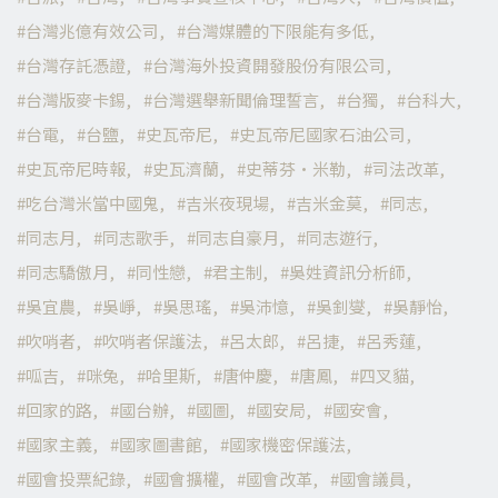
台灣兆億有效公司
台灣媒體的下限能有多低
台灣存託憑證
台灣海外投資開發股份有限公司
台灣版麥卡錫
台灣選舉新聞倫理誓言
台獨
台科大
台電
台鹽
史瓦帝尼
史瓦帝尼國家石油公司
史瓦帝尼時報
史瓦濟蘭
史蒂芬·米勒
司法改革
吃台灣米當中國鬼
吉米夜現場
吉米金莫
同志
同志月
同志歌手
同志自豪月
同志遊行
同志驕傲月
同性戀
君主制
吳姓資訊分析師
吳宜農
吳崢
吳思瑤
吳沛憶
吳釗燮
吳靜怡
吹哨者
吹哨者保護法
呂太郎
呂捷
呂秀蓮
呱吉
咪兔
哈里斯
唐仲慶
唐鳳
四叉貓
回家的路
國台辦
國圖
國安局
國安會
國家主義
國家圖書館
國家機密保護法
國會投票紀錄
國會擴權
國會改革
國會議員