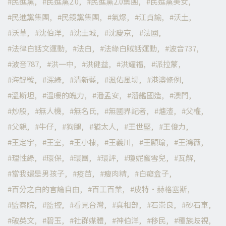
民進黨
民進黨2.0
民進黨2.0集團
民進黨美女
民進黨集團
民鏡黨集團
氣爆
江貞諭
沃土
沃草
沈伯洋
沈土城
沈慶京
法國
法律白話文運動
法白
法綠白賊話運動
波音737
波音787
洪一中
洪健益
洪耀福
派拉蒙
海鯤號
深綠
清新藍
渢佑風場
港澳條例
溫斯坦
溫暖的魄力
潘孟安
潛艦國造
澳門
炒股
無人機
無名氏
無國界記者
爐渣
父權
父親
牛仔
狗腿
猶太人
王世堅
王俊力
王定宇
王室
王小棣
王義川
王顯瑜
王鴻薇
理性綠
環保
環團
環評
瓊妮蜜雪兒
瓦解
當我還是男孩子
疫苗
瘦肉精
白癡盒子
百分之白的言論自由
百工百業
皮特·赫格塞斯
監察院
監控
看見台灣
真相部
石崇良
砂石車
破英文
碧玉
社群媒體
神伯洋
移民
種族歧視