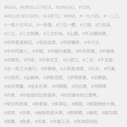
NSO
ORVILLE PECK
SINEAD
TDR
WILLIE NELSON
LGBTQ
WAR
一九八四
一二三
一個人也可以
一夜情
三位一體
三接
三民自
三立
三立新聞
三立村姑
上癮
不法關說罪
世界愛滋病日
世紀血案
世紀騙局
中介法
中共同路人
中國
中國共產黨
中天新聞
中選會
中間白
丹麥
丹麥女王
九把刀
二元
于北辰
五一勞工大遊行
京華城
人民是頭家
仇女
代溝
以色列
企鵝妹
伊斯坦堡
伊瑪莫魯
伍勝園
伯洋買驢
住友化學
何佩珊
何志偉
何明輝
作票
你知道的比我還多
你認識你的立委嗎
使女的故事
侯家瑜
侯漢廷
俄國
俄國總統大選
保育
信條
倫敦政經大學
假新聞
偏見
做功課
側翼
偽善
光電
光電三法
克林姆林宮