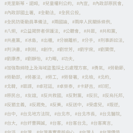
克里斯蒂·諾姆
兒童權利公約
內宣
內政部原民會
內政部國土署
全動法
全民公投
全民防衛動員準備法
兩國論
兩岸人民關係條例
八炯
公益揭弊者保護法
公聽會
共匪
共和黨
共產黨
冰島
出櫃
分崩離析
分手
刑事訴訟法
判決書
剝削
創作
劉世芳
劉宇席
劉寶傑
劉康彥
劉靜怡
力暘
功夫
加強取締陸上及海域盜濫採土石處理方案
勇氣
勞動節
勞動部
勞基法
勞工
勞發署
北檢
北約
北韓
匪諜
卓冠廷
卓榮泰
卡舒吉
印尼
原民台
友誼
反共救國
反對黨
反抗
反烏托邦
反猶主義
反罷免
反美
反送中
受虐兒
叛逆
台中
台北地方法院
台北市
台北市長
台北醫院
台大
台奸曹興誠
台客
台客台北
台客寓言
台派
台灣
台灣事實查核中心
台灣人
台灣價值