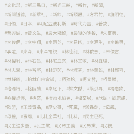
文化部
新三民自
新光三越
新竹
新聞
新聞道德
新華社
新鈔
新頭殼
方君竹
施明德
日僑
日本
明尼亞波利斯
時代力量
普欽
曹興誠
曾文生
最大殘留
最後的晚餐
朱富美
李俊俋
李宇翔
李慧芝
李易修
李源生
李進勇
李遠
東森
東森電視
林佳龍
林俊憲
林俊言
林偉帆
林右昌
林宅血案
林宜敬
林宜瑾
林志潔
林智堅
林楚茵
林淑芬
林義雄
林郁容
林靜儀
柏林自由會議
柯建銘
柯文哲
柯景騰
格瑞姆
格陵蘭
桌底下
梁文傑
梁洪昇
楊惠欽
極權恐怖
標案
橋頭地檢署
檔案局
欣妮·歐康諾
歐盟
正義毒品
歷史哥
死黨
殺蟲劑
母親
母體
毒癮
比比企業社
比科
民主已死
民主進步黨
民主黨
民眾主義
民眾黨
民視