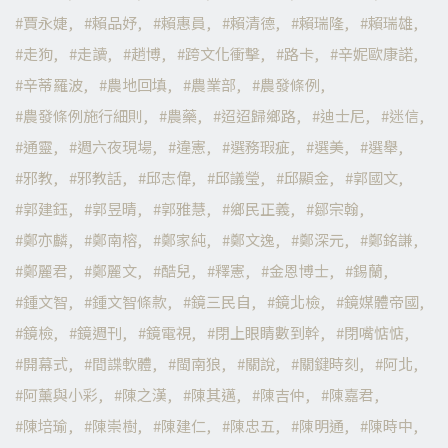
賈永婕
賴品妤
賴惠員
賴清德
賴瑞隆
賴瑞雄
走狗
走讀
趙博
跨文化衝擊
路卡
辛妮歐康諾
辛蒂羅波
農地回填
農業部
農發條例
農發條例施行細則
農藥
迢迢歸鄉路
迪士尼
迷信
通靈
週六夜現場
違憲
選務瑕疵
選美
選舉
邪教
邪教話
邱志偉
邱議瑩
邱顯金
郭國文
郭建鈺
郭昱晴
郭雅慧
鄉民正義
鄒宗翰
鄭亦麟
鄭南榕
鄭家純
鄭文逸
鄭深元
鄭銘謙
鄭麗君
鄭麗文
酷兒
釋憲
金恩博士
錫蘭
鍾文智
鍾文智條款
鏡三民自
鏡北檢
鏡媒體帝國
鏡檢
鏡週刊
鏡電視
閉上眼睛數到幹
閉嘴惦惦
開幕式
間諜軟體
閩南狼
關說
關鍵時刻
阿北
阿薰與小彩
陳之漢
陳其邁
陳吉仲
陳嘉君
陳培瑜
陳崇樹
陳建仁
陳忠五
陳明通
陳時中