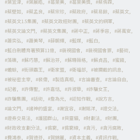
葉宜津
葉展皓
葛萊美
葛萊美獎
蔡侑霖
蔡壁如
蔡孟良
蔡宗珍
蔡政府
蔡易餘
蔡英文
蔡英文1.5集團
蔡英文政經財團
蔡英文的網軍
蔡英文論文門
蔡英文集團
蔣中正
蔣季容
蔣萬安
蕭奕弘
蕭美琴
薛朝輝
藍媒
藍白
藍白刪體育署預算11億
藐視國會
藐視國會罪
藝術
藻礁
蘇巧慧
蘇治芬
蘇珊薇格
蘇貞昌
蜜餞
蟾蜍
街頭霸王
衛家盟
衛福部
被攔截的訊息
被秘密主宰
裴偉
製造真相
言論審查
言論自由
記者
許傳聖
許嘉恬
許淑華
詐騙女王
詐騙集團
話術
詹為元
認知作戰
說方言
論文門
諸神的盛宴
謝宜容
謝銘洋
證交法
證券交易法
護國群山
貝靈貓
財劃法
財團
財政收支劃分法
貧窮
貧窮線
貪污
貪污腐敗
費鴻泰
賀德芬
賀錦麗
資本主義
資訊作戰