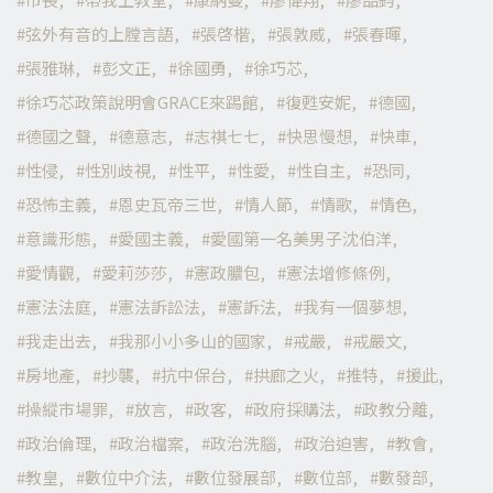
弦外有音的上膛言語
張啓楷
張敦威
張春暉
張雅琳
彭文正
徐國勇
徐巧芯
徐巧芯政策說明會GRACE來踢館
復甦安妮
德國
德國之聲
德意志
志祺七七
快思慢想
快車
性侵
性別歧視
性平
性愛
性自主
恐同
恐怖主義
恩史瓦帝三世
情人節
情歌
情色
意識形態
愛國主義
愛國第一名美男子沈伯洋
愛情觀
愛莉莎莎
憲政膿包
憲法增修條例
憲法法庭
憲法訴訟法
憲訴法
我有一個夢想
我走出去
我那小小多山的國家
戒嚴
戒嚴文
房地產
抄襲
抗中保台
拱廊之火
推特
援此
操縱市場罪
放言
政客
政府採購法
政教分離
政治倫理
政治檔案
政治洗腦
政治迫害
教會
教皇
數位中介法
數位發展部
數位部
數發部