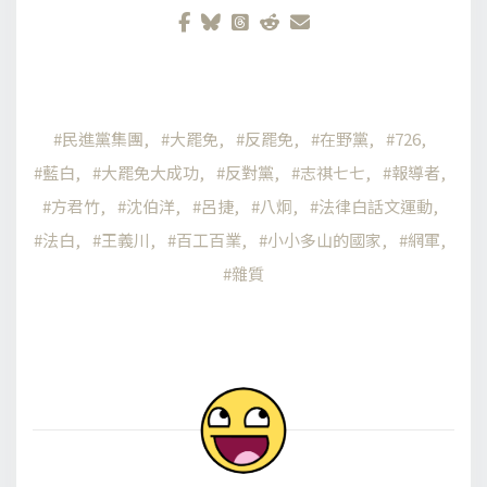
民進黨集團
大罷免
反罷免
在野黨
726
藍白
大罷免大成功
反對黨
志祺七七
報導者
方君竹
沈伯洋
呂捷
八炯
法律白話文運動
法白
王義川
百工百業
小小多山的國家
網軍
雜質