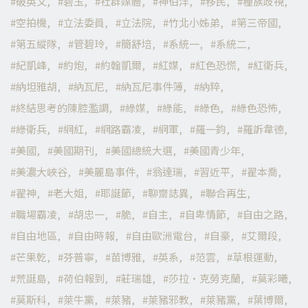
破英文
碧玉
社群媒體
神伯洋
移民
種族歧視
空拍機
立法委員
立法院
竹北小姊弟
第三帝國
第五縱隊
管碧玲
簡舒培
系統一
系統二
紀凱峰
約炮
約翰凱爾
紅媒
紅色恐慌
紅衛兵
納坦雅胡
納瓦尼
納瓦尼事件簿
納粹
終結思考的陳腔濫調
綠媒
綠能
綠色
綠色恐怖
綠衛兵
網紅
網路霸凌
網軍
羅一鈞
羅訴韋德
美國
美國期刊
美國總統大選
美國青少年
美濃大峽谷
美麗島事件
翁達瑞
習近平
翟本喬
翟神
老大姐
耶誕節
聊齋誌異
聯合再生
職場霸凌
胡忠一
脆
自主
自卑情節
自由之路
自由地區
自由時報
自由歐洲電台
自豪
艾爾段
芒果乾
芬普寧
苗博雅
英系
范雲
草根運動
荒誕島
荷伯報到
莊瑞雄
莎拉·克勞克蘭
莫彩曦
莫斯科
萊牛黨
萊豬
萊豬邪教
萊豬黨
葉博爾