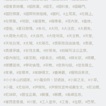
國會質詢權
國民黨
國王
國科會
國籍門
國防預算
國際特赦組織
圖利
土耳其
在路上
在野黨
地獄
基督教
報導者
塔內萊
墨綠
墮胎
夏日戀情
多元
大同
大法官
大罷免
大罷免大成功
大自然
大陸地區
天主教
天堂
天祐台灣
太報
太陽花
奧斯陸自由論壇
奧運
奧運爭議
女性主義
好萊塢
妨礙司法公正罪
委內瑞拉
姜至剛
姜長志
婚姻
婦女部
媒體
媒體道德
學術倫理
宗教
官商勾結
宣告獨立
家暴
容積率
寧靜禱文
審美觀
寵物店男孩
小小多山的國家
小羅伯特·甘迺迪
小英之友
小草
小龍
尤伯祥
尹錫悅
尹錫悅宣佈戒嚴全文
尼泊爾
尼詠歐
居住正義
屍僵
屍體
島嶼生態
崔西查普曼
川普
工人皇帝
工會
左膠
巴黎