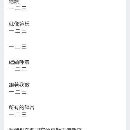
她說
一 二 三
就像這樣
一 二 三
一 二 三
繼續呼氣
一 二 三
跟著我數
一 二 三
所有的碎片
一 二 三
我們現在要把它們重新拼湊起來