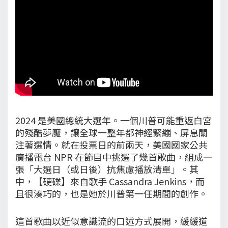
2024 是美國總統大選年。一個川普可能重返白宮
的殘酷夢魘，讓全球一整年都神經緊繃、屏息關
注著選情。就在投票日的前兩天，美國國家公共
廣播電台 NPR 在節目中挑選了幾首歌曲，組成一
張「大選日（或日後）抗焦慮播放清單」。其
中，【硬碟】來自歌手 Cassandra Jenkins，而
且很湊巧的，也是她於川普第一任期間的創作。
這首歌曲以近似意識流的口述方式展開，緩緩道