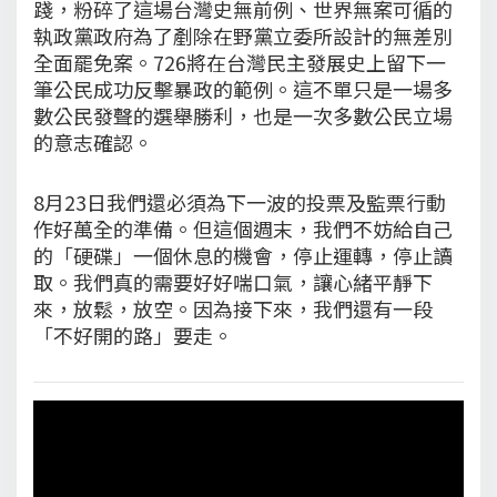
踐，粉碎了這場台灣史無前例、世界無案可循的
執政黨政府為了剷除在野黨立委所設計的無差別
全面罷免案。726將在台灣民主發展史上留下一
筆公民成功反擊暴政的範例。這不單只是一場多
數公民發聲的選舉勝利，也是一次多數公民立場
的意志確認。
8月23日我們還必須為下一波的投票及監票行動
作好萬全的準備。但這個週末，我們不妨給自己
的「硬碟」一個休息的機會，停止運轉，停止讀
取。我們真的需要好好喘口氣，讓心緒平靜下
來，放鬆，放空。因為接下來，我們還有一段
「不好開的路」要走。