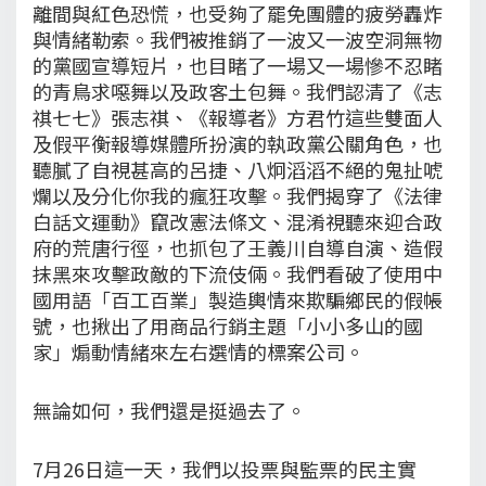
離間與紅色恐慌，也受夠了罷免團體的疲勞轟炸
與情緒勒索。我們被推銷了一波又一波空洞無物
的黨國宣導短片，也目睹了一場又一場慘不忍睹
的青鳥求噁舞以及政客土包舞。我們認清了《志
祺七七》張志祺、《報導者》方君竹這些雙面人
及假平衡報導媒體所扮演的執政黨公關角色，也
聽膩了自視甚高的呂捷、八炯滔滔不絕的鬼扯唬
爛以及分化你我的瘋狂攻擊。我們揭穿了《法律
白話文運動》竄改憲法條文、混淆視聽來迎合政
府的荒唐行徑，也抓包了王義川自導自演、造假
抹黑來攻擊政敵的下流伎倆。我們看破了使用中
國用語「百工百業」製造輿情來欺騙鄉民的假帳
號，也揪出了用商品行銷主題「小小多山的國
家」煽動情緒來左右選情的標案公司。
無論如何，我們還是挺過去了。
7月26日這一天，我們以投票與監票的民主實