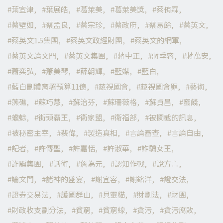
葉宜津
葉展皓
葛萊美
葛萊美獎
蔡侑霖
蔡壁如
蔡孟良
蔡宗珍
蔡政府
蔡易餘
蔡英文
蔡英文1.5集團
蔡英文政經財團
蔡英文的網軍
蔡英文論文門
蔡英文集團
蔣中正
蔣季容
蔣萬安
蕭奕弘
蕭美琴
薛朝輝
藍媒
藍白
藍白刪體育署預算11億
藐視國會
藐視國會罪
藝術
藻礁
蘇巧慧
蘇治芬
蘇珊薇格
蘇貞昌
蜜餞
蟾蜍
街頭霸王
衛家盟
衛福部
被攔截的訊息
被秘密主宰
裴偉
製造真相
言論審查
言論自由
記者
許傳聖
許嘉恬
許淑華
詐騙女王
詐騙集團
話術
詹為元
認知作戰
說方言
論文門
諸神的盛宴
謝宜容
謝銘洋
證交法
證券交易法
護國群山
貝靈貓
財劃法
財團
財政收支劃分法
貧窮
貧窮線
貪污
貪污腐敗