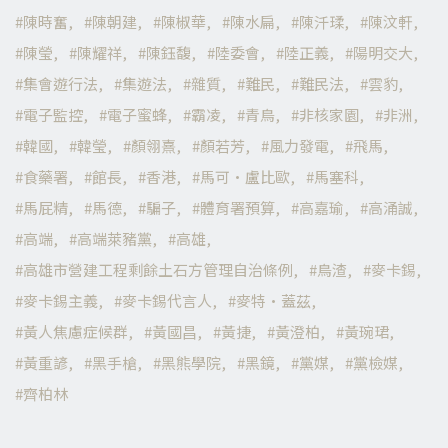
陳時奮
陳朝建
陳椒華
陳水扁
陳汘瑈
陳汶軒
陳瑩
陳耀祥
陳鈺馥
陸委會
陸正義
陽明交大
集會遊行法
集遊法
雜質
難民
難民法
雲豹
電子監控
電子蜜蜂
霸凌
青鳥
非核家園
非洲
韓國
韓瑩
顏翎熹
顏若芳
風力發電
飛馬
食藥署
館長
香港
馬可·盧比歐
馬塞科
馬屁精
馬德
騙子
體育署預算
高嘉瑜
高涌誠
高端
高端萊豬黨
高雄
高雄市營建工程剩餘土石方管理自治條例
鳥渣
麥卡錫
麥卡錫主義
麥卡錫代言人
麥特·蓋茲
黃人焦慮症候群
黃國昌
黃捷
黃澄柏
黃琬珺
黃重諺
黑手槍
黑熊學院
黑鏡
黨媒
黨檢媒
齊柏林