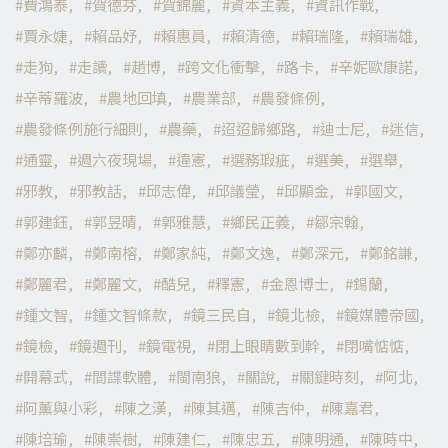
費鴻泰
賀德芬
賀錦麗
資本主義
資訊作戰
賈永婕
賴品妤
賴惠員
賴清德
賴瑞隆
賴瑞雄
走狗
走讀
趙博
跨文化衝擊
路卡
辛妮歐康諾
辛蒂羅波
農地回填
農業部
農發條例
農發條例施行細則
農藥
迢迢歸鄉路
迪士尼
迷信
通靈
週六夜現場
違憲
選務瑕疵
選美
選舉
邪教
邪教話
邱志偉
邱議瑩
邱顯金
郭國文
郭建鈺
郭昱晴
郭雅慧
鄉民正義
鄒宗翰
鄭亦麟
鄭南榕
鄭家純
鄭文逸
鄭深元
鄭銘謙
鄭麗君
鄭麗文
酷兒
釋憲
金恩博士
錫蘭
鍾文智
鍾文智條款
鏡三民自
鏡北檢
鏡媒體帝國
鏡檢
鏡週刊
鏡電視
閉上眼睛數到幹
閉嘴惦惦
開幕式
間諜軟體
閩南狼
關說
關鍵時刻
阿北
阿薰與小彩
陳之漢
陳其邁
陳吉仲
陳嘉君
陳培瑜
陳崇樹
陳建仁
陳忠五
陳明通
陳時中