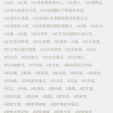
台派
台灣
台灣事實查核中心
台灣人
台灣價值
台灣兆億有效公司
台灣媒體的下限能有多低
台灣存託憑證
台灣海外投資開發股份有限公司
台灣版麥卡錫
台灣選舉新聞倫理誓言
台獨
台科大
台電
台鹽
史瓦帝尼
史瓦帝尼國家石油公司
史瓦帝尼時報
史瓦濟蘭
史蒂芬·米勒
司法改革
吃台灣米當中國鬼
吉米夜現場
吉米金莫
同志
同志月
同志歌手
同志自豪月
同志遊行
同志驕傲月
同性戀
君主制
吳姓資訊分析師
吳宜農
吳崢
吳思瑤
吳沛憶
吳釗燮
吳靜怡
吹哨者
吹哨者保護法
呂太郎
呂捷
呂秀蓮
呱吉
咪兔
哈里斯
唐仲慶
唐鳳
四叉貓
回家的路
國台辦
國圖
國安局
國安會
國家主義
國家圖書館
國家機密保護法
國會投票紀錄
國會擴權
國會改革
國會議員