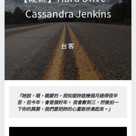
Cassandra Jenkins
Cassandra Jenkins
台客
台客
『她說，哦，親愛的，我知道妳這幾個月過得很辛
苦，但今年，會是個好年。 我會數到三，然後拍一
下你的肩膀，我們要把妳的心重新拼湊起來。』