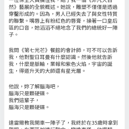
然》藝展的全貌概述。她說，雕塑不僅僅是透過
穿鑿形成的。因為，男人已經失去了與女性特質
的聯繫。嘴唇上有粉紅色的唇膏，操著一口皇后
區的口音，她滔滔不絕地念了我們的總統好一陣
子。
我問《第七光芒》餐館的會計師，可不可以告訴
我，他對聖日耳曼有什麼認識。然後他就告訴
我，什麼是脈輪，業報和紫色火焰，宇宙的誕
生，得道升天的大師還有星光層。
他說，妳了解腦海吧，
腦海只是顆硬碟。
我們這輩子，
腦海只是顆硬碟。
達雷爾教我開車一陣子了，我終於在35歲時拿到