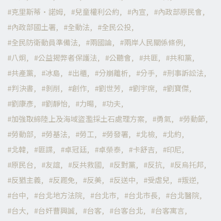
克里斯蒂·諾姆
兒童權利公約
內宣
內政部原民會
內政部國土署
全動法
全民公投
全民防衛動員準備法
兩國論
兩岸人民關係條例
八炯
公益揭弊者保護法
公聽會
共匪
共和黨
共產黨
冰島
出櫃
分崩離析
分手
刑事訴訟法
判決書
剝削
創作
劉世芳
劉宇席
劉寶傑
劉康彥
劉靜怡
力暘
功夫
加強取締陸上及海域盜濫採土石處理方案
勇氣
勞動節
勞動部
勞基法
勞工
勞發署
北檢
北約
北韓
匪諜
卓冠廷
卓榮泰
卡舒吉
印尼
原民台
友誼
反共救國
反對黨
反抗
反烏托邦
反猶主義
反罷免
反美
反送中
受虐兒
叛逆
台中
台北地方法院
台北市
台北市長
台北醫院
台大
台奸曹興誠
台客
台客台北
台客寓言