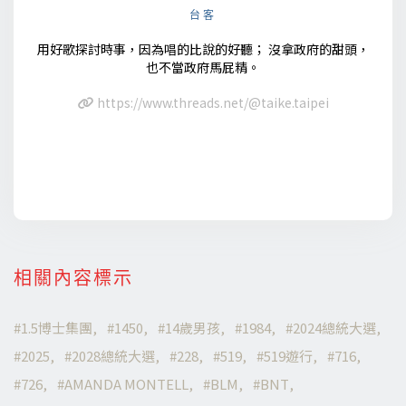
台客
用好歌探討時事，因為唱的比說的好聽； 沒拿政府的甜頭，
也不當政府馬屁精。
https://www.threads.net/@taike.taipei
相關內容標示
1.5博士集團
1450
14歲男孩
1984
2024總統大選
2025
2028總統大選
228
519
519遊行
716
726
AMANDA MONTELL
BLM
BNT