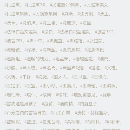
民進黨
民進黨2.0
民進黨2.0集團
民進黨美女
民進黨集團
民鏡黨集團
氣爆
江貞諭
沃土
沃草
沈伯洋
沈土城
沈慶京
法國
法律白話文運動
法白
法綠白賊話運動
波音737
波音787
洪一中
洪健益
洪耀福
派拉蒙
海鯤號
深綠
清新藍
渢佑風場
港澳條例
溫斯坦
溫暖的魄力
潘孟安
潛艦國造
澳門
炒股
無人機
無名氏
無國界記者
爐渣
父權
父親
牛仔
狗腿
猶太人
王世堅
王俊力
王定宇
王室
王小棣
王義川
王顯瑜
王鴻薇
理性綠
環保
環團
環評
瓊妮蜜雪兒
瓦解
當我還是男孩子
疫苗
瘦肉精
白癡盒子
百分之白的言論自由
百工百業
皮特·赫格塞斯
監察院
監控
看見台灣
真相部
石崇良
砂石車