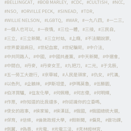
BELLINGCAT
BOB MARLEY
CDC
CULTISH
NCC
NSO
ORVILLE PECK
SINEAD
TDR
WILLIE NELSON
LGBTQ
WAR
一九八四
一二三
一個人也可以
一夜情
三位一體
三接
三民自
三立
三立新聞
三立村姑
上癮
不法關說罪
世界愛滋病日
世紀血案
世紀騙局
中介法
中共同路人
中國
中國共產黨
中天新聞
中選會
中間白
丹麥
丹麥女王
九把刀
二元
于北辰
五一勞工大遊行
京華城
人民是頭家
仇女
代溝
以色列
企鵝妹
伊斯坦堡
伊瑪莫魯
伍勝園
伯洋買驢
住友化學
何佩珊
何志偉
何明輝
作票
你知道的比我還多
你認識你的立委嗎
使女的故事
侯家瑜
侯漢廷
俄國
俄國總統大選
保育
信條
倫敦政經大學
假新聞
偏見
做功課
側翼
偽善
光電
光電三法
克林姆林宮