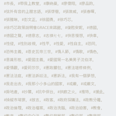
市長
帶我上教堂
康納曼
廖偉翔
廖品鈞
弦外有音的上膛言語
張啓楷
張敦威
張春暉
張雅琳
彭文正
徐國勇
徐巧芯
徐巧芯政策說明會GRACE來踢館
復甦安妮
德國
德國之聲
德意志
志祺七七
快思慢想
快車
性侵
性別歧視
性平
性愛
性自主
恐同
恐怖主義
恩史瓦帝三世
情人節
情歌
情色
意識形態
愛國主義
愛國第一名美男子沈伯洋
愛情觀
愛莉莎莎
憲政膿包
憲法增修條例
憲法法庭
憲法訴訟法
憲訴法
我有一個夢想
我走出去
我那小小多山的國家
戒嚴
戒嚴文
房地產
抄襲
抗中保台
拱廊之火
推特
援此
操縱市場罪
放言
政客
政府採購法
政教分離
政治倫理
政治檔案
政治洗腦
政治迫害
教會
教皇
數位中介法
數位發展部
數位部
數發部