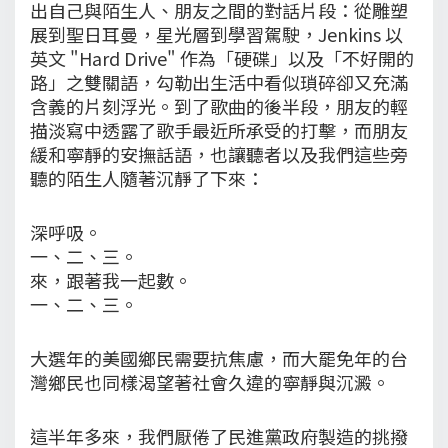
出自己與陌生人、朋友之間的對話片段：從雕塑
展到聖日耳曼，星光層到學習駕駛，Jenkins 以
英文 "Hard Drive" 作為「硬碟」以及「不好開的
路」之雙關語，勾勒出生活中看似瑣碎卻又充滿
含義的片刻浮光。到了歌曲的後半段，朋友的輕
描淡寫中透露了歌手最近所承受的打擊，而朋友
緩和寧靜的安撫話語，也讓聽者以及我們這些旁
聽的陌生人隨著沉靜了下來：
深呼吸。
一、二、三。
來，跟著我一起數。
一、二、三。
大選年的美國鄉民需要抗焦慮，而大罷免年的台
灣鄉民也同樣渴望著社會久違的寧靜與沉澱。
這半年多來，我們厭倦了民進黨政府製造的挑撥