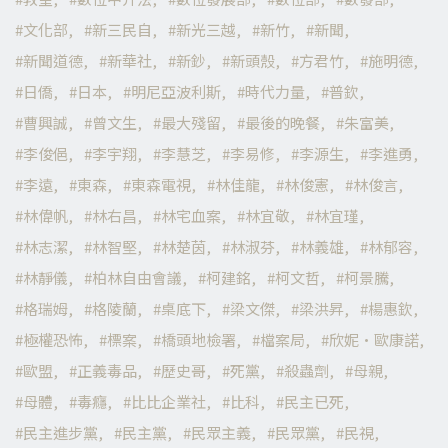
文化部
新三民自
新光三越
新竹
新聞
新聞道德
新華社
新鈔
新頭殼
方君竹
施明德
日僑
日本
明尼亞波利斯
時代力量
普欽
曹興誠
曾文生
最大殘留
最後的晚餐
朱富美
李俊俋
李宇翔
李慧芝
李易修
李源生
李進勇
李遠
東森
東森電視
林佳龍
林俊憲
林俊言
林偉帆
林右昌
林宅血案
林宜敬
林宜瑾
林志潔
林智堅
林楚茵
林淑芬
林義雄
林郁容
林靜儀
柏林自由會議
柯建銘
柯文哲
柯景騰
格瑞姆
格陵蘭
桌底下
梁文傑
梁洪昇
楊惠欽
極權恐怖
標案
橋頭地檢署
檔案局
欣妮·歐康諾
歐盟
正義毒品
歷史哥
死黨
殺蟲劑
母親
母體
毒癮
比比企業社
比科
民主已死
民主進步黨
民主黨
民眾主義
民眾黨
民視