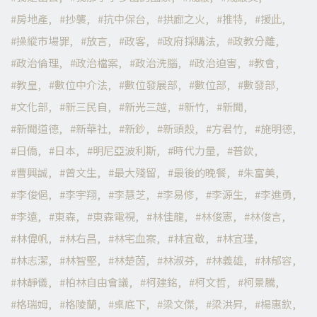
房地產
抄襲
抗中保台
拱廊之火
推特
援此
操縱市場罪
放言
政客
政府採購法
政教分離
政治倫理
政治檔案
政治洗腦
政治迫害
教會
教皇
數位中介法
數位發展部
數位部
數發部
文化部
新三民自
新光三越
新竹
新聞
新聞道德
新華社
新鈔
新頭殼
方君竹
施明德
日僑
日本
明尼亞波利斯
時代力量
普欽
曹興誠
曾文生
最大殘留
最後的晚餐
朱富美
李俊俋
李宇翔
李慧芝
李易修
李源生
李進勇
李遠
東森
東森電視
林佳龍
林俊憲
林俊言
林偉帆
林右昌
林宅血案
林宜敬
林宜瑾
林志潔
林智堅
林楚茵
林淑芬
林義雄
林郁容
林靜儀
柏林自由會議
柯建銘
柯文哲
柯景騰
格瑞姆
格陵蘭
桌底下
梁文傑
梁洪昇
楊惠欽