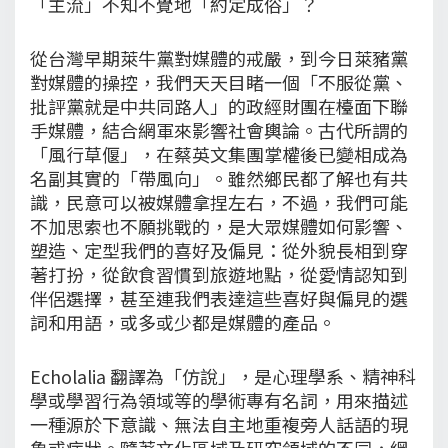
「主流」不知不覺地「約定成俗」？
從台灣早期萊牛黨對媒體的戒嚴，到今日萊豬黨
對媒體的操控，我們天天目睹一個「不服從黨、
批評黨就是中共同路人」的政經財團在檯面下聯
手媒體，結合網軍來影響社會輿論。古代所謂的
「風行草偃」，在蔡英文集團掌權後已變相成為
名副其實的「帶風向」。雖然鄉民都了解也有共
識，民意可以被媒體拿捏左右，不過，我們可能
不加思索也不願挑戰的，是大眾媒體如何影響、
塑造、定型我們的喜好及偏見：從外貌長相到穿
著打扮，從飲食習慣到旅遊地點，從愛情認知到
伴侶選擇，甚至連我們表達這些喜好與偏見的選
詞和用語，或多或少都是媒體的產品。
Echolalia 翻譯為「仿說」，是心理學系、精神科
學或學習行為領域等的學術專有名詞，用來描述
一種源於下意識、無法自主地重複旁人話語的現
象或症狀。隨著文化區域及研究領域的不同，網