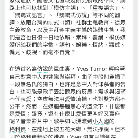
路上也可以找到「模仿言語」、「重複語言」、
「鸚鵡式語言」、「鸚鵡式仿說」等不同的翻
譯。放眼台灣的制式（類）社群主義教育、從眾
主義教育，以及由拜金主義主導的媒體生態，我
們是否也日復一日地依賴、崇拜、覆誦、模仿媒
體所給我們的字彙、語句、娛樂、情緒、觀感、
偏見、歧視，而毫不自覺？
在這首名為
仿說
的單曲裏， Yves Tumor 輕吟著
自己對意中人的迷戀與崇拜，曲子中段則穿插了
一段無名氏的獨白，也許是意中人對仰慕者的告
白，也可能是歌手丟給聽眾的反思：需求與渴望
不代表愛；空虛無法用愛情填補，也對雙方都不
公平。然而，在媒體
無腦
無心的渲染下，什麼都
是愛情；畢竟，還有什麼比愛情更叫好又賣座
呢？音樂影片中，歌手如同漂流到
小人國
的
格利佛
，在陸地上被五花大綁，無法掙脫。但不
同於
格利佛
精彩的遭遇，Yves 沒有見識到在