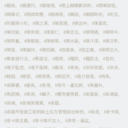
鏡檢
鏡週刊
鏡電視
閉上眼睛數到幹
閉嘴惦惦
開幕式
間諜軟體
閩南狼
關說
關鍵時刻
阿北
阿薰與小彩
陳之漢
陳其邁
陳吉仲
陳嘉君
陳培瑜
陳崇樹
陳建仁
陳忠五
陳明通
陳時中
陳時奮
陳朝建
陳椒華
陳水扁
陳汘瑈
陳汶軒
陳瑩
陳耀祥
陳鈺馥
陸委會
陸正義
陽明交大
集會遊行法
集遊法
雜質
難民
難民法
雲豹
電子監控
電子蜜蜂
霸凌
青鳥
非核家園
非洲
韓國
韓瑩
顏翎熹
顏若芳
風力發電
飛馬
食藥署
館長
香港
馬可·盧比歐
馬塞科
馬屁精
馬德
騙子
體育署預算
高嘉瑜
高涌誠
高端
高端萊豬黨
高雄
高雄市營建工程剩餘土石方管理自治條例
鳥渣
麥卡錫
麥卡錫主義
麥卡錫代言人
麥特·蓋茲