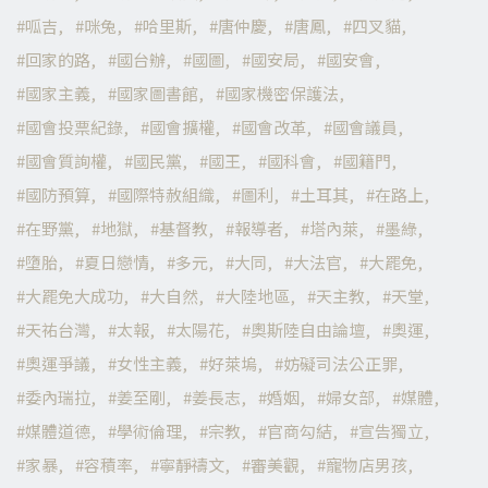
呱吉
咪兔
哈里斯
唐仲慶
唐鳳
四叉貓
回家的路
國台辦
國圖
國安局
國安會
國家主義
國家圖書館
國家機密保護法
國會投票紀錄
國會擴權
國會改革
國會議員
國會質詢權
國民黨
國王
國科會
國籍門
國防預算
國際特赦組織
圖利
土耳其
在路上
在野黨
地獄
基督教
報導者
塔內萊
墨綠
墮胎
夏日戀情
多元
大同
大法官
大罷免
大罷免大成功
大自然
大陸地區
天主教
天堂
天祐台灣
太報
太陽花
奧斯陸自由論壇
奧運
奧運爭議
女性主義
好萊塢
妨礙司法公正罪
委內瑞拉
姜至剛
姜長志
婚姻
婦女部
媒體
媒體道德
學術倫理
宗教
官商勾結
宣告獨立
家暴
容積率
寧靜禱文
審美觀
寵物店男孩