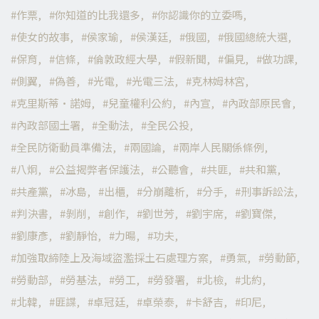
作票
你知道的比我還多
你認識你的立委嗎
使女的故事
侯家瑜
侯漢廷
俄國
俄國總統大選
保育
信條
倫敦政經大學
假新聞
偏見
做功課
側翼
偽善
光電
光電三法
克林姆林宮
克里斯蒂·諾姆
兒童權利公約
內宣
內政部原民會
內政部國土署
全動法
全民公投
全民防衛動員準備法
兩國論
兩岸人民關係條例
八炯
公益揭弊者保護法
公聽會
共匪
共和黨
共產黨
冰島
出櫃
分崩離析
分手
刑事訴訟法
判決書
剝削
創作
劉世芳
劉宇席
劉寶傑
劉康彥
劉靜怡
力暘
功夫
加強取締陸上及海域盜濫採土石處理方案
勇氣
勞動節
勞動部
勞基法
勞工
勞發署
北檢
北約
北韓
匪諜
卓冠廷
卓榮泰
卡舒吉
印尼