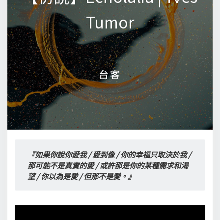
Tumor
Tumor
台客
台客
『如果你說你愛我 / 愛到像 / 你的幸福只取決於我 / 
那可能不是真實的愛 / 或許那是你的某種需求和渴
望 / 你以為是愛 / 但那不是愛。』