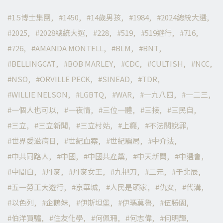
1.5博士集團
1450
14歲男孩
1984
2024總統大選
2025
2028總統大選
228
519
519遊行
716
726
AMANDA MONTELL
BLM
BNT
BELLINGCAT
BOB MARLEY
CDC
CULTISH
NCC
NSO
ORVILLE PECK
SINEAD
TDR
WILLIE NELSON
LGBTQ
WAR
一九八四
一二三
一個人也可以
一夜情
三位一體
三接
三民自
三立
三立新聞
三立村姑
上癮
不法關說罪
世界愛滋病日
世紀血案
世紀騙局
中介法
中共同路人
中國
中國共產黨
中天新聞
中選會
中間白
丹麥
丹麥女王
九把刀
二元
于北辰
五一勞工大遊行
京華城
人民是頭家
仇女
代溝
以色列
企鵝妹
伊斯坦堡
伊瑪莫魯
伍勝園
伯洋買驢
住友化學
何佩珊
何志偉
何明輝