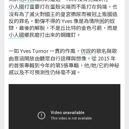
小人國
打蛋要打在蛋殼尖端而不能打在鈍端，也
沒有為了滅火對國王的皇宮撒尿而被冠上叛國造
反的罪名。動彈不得的 Yves 像是為情所困的奴
隸，最後的解脫，不是丘比特的金色弓箭，而是
小人國
鄉民磨打出來的鋼鐵釘。
一如 Yves Tumor 一貫的作風，
仿說
的歌名與歌
曲意涵開放由聽眾自行詮釋與想像。從 2015 年
的首張專輯到今年的第5張專輯，他/她/它的神秘
感以及不可預測性仍絲毫不減。