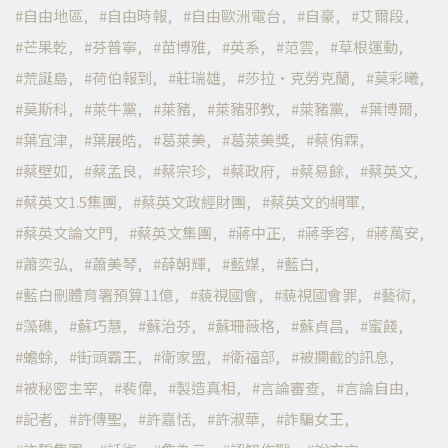
自由地區
自由時報
自由歐洲電台
自豪
艾爾段
芒果乾
芬普寧
苗博雅
英系
范雲
草根運動
荒誕島
荷伯報到
莊瑞雄
莎拉·克勞克蘭
莫彩曦
莫斯科
萊牛黨
萊豬
萊豬邪教
萊豬黨
葉博爾
葉宜津
葉展皓
葛萊美
葛萊美獎
蔡侑霖
蔡壁如
蔡孟良
蔡宗珍
蔡政府
蔡易餘
蔡英文
蔡英文1.5集團
蔡英文政經財團
蔡英文的網軍
蔡英文論文門
蔡英文集團
蔣中正
蔣季容
蔣萬安
蕭奕弘
蕭美琴
薛朝輝
藍媒
藍白
藍白刪體育署預算11億
藐視國會
藐視國會罪
藝術
藻礁
蘇巧慧
蘇治芬
蘇珊薇格
蘇貞昌
蜜餞
蟾蜍
街頭霸王
衛家盟
衛福部
被攔截的訊息
被秘密主宰
裴偉
製造真相
言論審查
言論自由
記者
許傳聖
許嘉恬
許淑華
詐騙女王