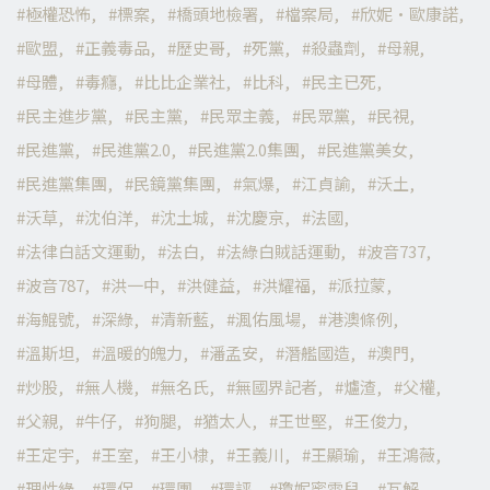
極權恐怖
標案
橋頭地檢署
檔案局
欣妮·歐康諾
歐盟
正義毒品
歷史哥
死黨
殺蟲劑
母親
母體
毒癮
比比企業社
比科
民主已死
民主進步黨
民主黨
民眾主義
民眾黨
民視
民進黨
民進黨2.0
民進黨2.0集團
民進黨美女
民進黨集團
民鏡黨集團
氣爆
江貞諭
沃土
沃草
沈伯洋
沈土城
沈慶京
法國
法律白話文運動
法白
法綠白賊話運動
波音737
波音787
洪一中
洪健益
洪耀福
派拉蒙
海鯤號
深綠
清新藍
渢佑風場
港澳條例
溫斯坦
溫暖的魄力
潘孟安
潛艦國造
澳門
炒股
無人機
無名氏
無國界記者
爐渣
父權
父親
牛仔
狗腿
猶太人
王世堅
王俊力
王定宇
王室
王小棣
王義川
王顯瑜
王鴻薇
理性綠
環保
環團
環評
瓊妮蜜雪兒
瓦解