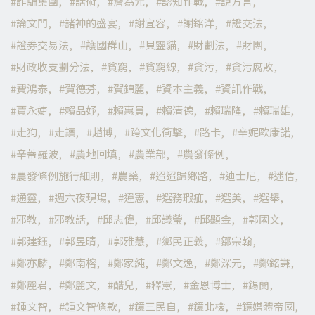
詐騙集團
話術
詹為元
認知作戰
說方言
論文門
諸神的盛宴
謝宜容
謝銘洋
證交法
證券交易法
護國群山
貝靈貓
財劃法
財團
財政收支劃分法
貧窮
貧窮線
貪污
貪污腐敗
費鴻泰
賀德芬
賀錦麗
資本主義
資訊作戰
賈永婕
賴品妤
賴惠員
賴清德
賴瑞隆
賴瑞雄
走狗
走讀
趙博
跨文化衝擊
路卡
辛妮歐康諾
辛蒂羅波
農地回填
農業部
農發條例
農發條例施行細則
農藥
迢迢歸鄉路
迪士尼
迷信
通靈
週六夜現場
違憲
選務瑕疵
選美
選舉
邪教
邪教話
邱志偉
邱議瑩
邱顯金
郭國文
郭建鈺
郭昱晴
郭雅慧
鄉民正義
鄒宗翰
鄭亦麟
鄭南榕
鄭家純
鄭文逸
鄭深元
鄭銘謙
鄭麗君
鄭麗文
酷兒
釋憲
金恩博士
錫蘭
鍾文智
鍾文智條款
鏡三民自
鏡北檢
鏡媒體帝國