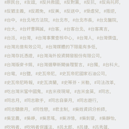
原民台
友誼
反共救國
反對黨
反抗
反烏托邦
反猶主義
反罷免
反美
反送中
受虐兒
叛逆
台中
台北地方法院
台北市
台北市長
台北醫院
台大
台奸曹興誠
台客
台客台北
台客寓言
台派
台灣
台灣事實查核中心
台灣人
台灣價值
台灣兆億有效公司
台灣媒體的下限能有多低
台灣存託憑證
台灣海外投資開發股份有限公司
台灣版麥卡錫
台灣選舉新聞倫理誓言
台獨
台科大
台電
台鹽
史瓦帝尼
史瓦帝尼國家石油公司
史瓦帝尼時報
史瓦濟蘭
史蒂芬·米勒
司法改革
吃台灣米當中國鬼
吉米夜現場
吉米金莫
同志
同志月
同志歌手
同志自豪月
同志遊行
同志驕傲月
同性戀
君主制
吳姓資訊分析師
吳宜農
吳崢
吳思瑤
吳沛憶
吳釗燮
吳靜怡
吹哨者
吹哨者保護法
呂太郎
呂捷
呂秀蓮