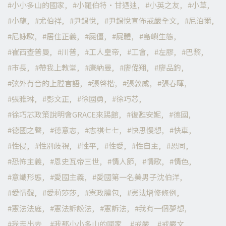
小小多山的國家
小羅伯特·甘迺迪
小英之友
小草
小龍
尤伯祥
尹錫悅
尹錫悅宣佈戒嚴全文
尼泊爾
尼詠歐
居住正義
屍僵
屍體
島嶼生態
崔西查普曼
川普
工人皇帝
工會
左膠
巴黎
市長
帶我上教堂
康納曼
廖偉翔
廖品鈞
弦外有音的上膛言語
張啓楷
張敦威
張春暉
張雅琳
彭文正
徐國勇
徐巧芯
徐巧芯政策說明會GRACE來踢館
復甦安妮
德國
德國之聲
德意志
志祺七七
快思慢想
快車
性侵
性別歧視
性平
性愛
性自主
恐同
恐怖主義
恩史瓦帝三世
情人節
情歌
情色
意識形態
愛國主義
愛國第一名美男子沈伯洋
愛情觀
愛莉莎莎
憲政膿包
憲法增修條例
憲法法庭
憲法訴訟法
憲訴法
我有一個夢想
我走出去
我那小小多山的國家
戒嚴
戒嚴文