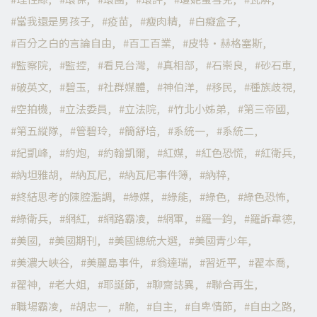
當我還是男孩子
疫苗
瘦肉精
白癡盒子
百分之白的言論自由
百工百業
皮特·赫格塞斯
監察院
監控
看見台灣
真相部
石崇良
砂石車
破英文
碧玉
社群媒體
神伯洋
移民
種族歧視
空拍機
立法委員
立法院
竹北小姊弟
第三帝國
第五縱隊
管碧玲
簡舒培
系統一
系統二
紀凱峰
約炮
約翰凱爾
紅媒
紅色恐慌
紅衛兵
納坦雅胡
納瓦尼
納瓦尼事件簿
納粹
終結思考的陳腔濫調
綠媒
綠能
綠色
綠色恐怖
綠衛兵
網紅
網路霸凌
網軍
羅一鈞
羅訴韋德
美國
美國期刊
美國總統大選
美國青少年
美濃大峽谷
美麗島事件
翁達瑞
習近平
翟本喬
翟神
老大姐
耶誕節
聊齋誌異
聯合再生
職場霸凌
胡忠一
脆
自主
自卑情節
自由之路