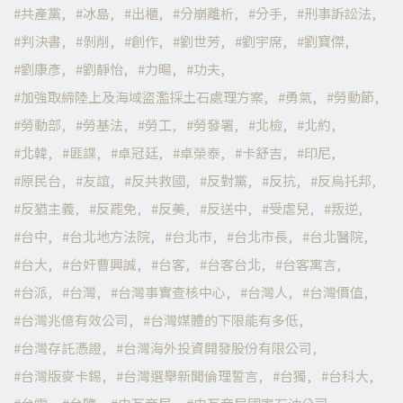
共產黨
冰島
出櫃
分崩離析
分手
刑事訴訟法
判決書
剝削
創作
劉世芳
劉宇席
劉寶傑
劉康彥
劉靜怡
力暘
功夫
加強取締陸上及海域盜濫採土石處理方案
勇氣
勞動節
勞動部
勞基法
勞工
勞發署
北檢
北約
北韓
匪諜
卓冠廷
卓榮泰
卡舒吉
印尼
原民台
友誼
反共救國
反對黨
反抗
反烏托邦
反猶主義
反罷免
反美
反送中
受虐兒
叛逆
台中
台北地方法院
台北市
台北市長
台北醫院
台大
台奸曹興誠
台客
台客台北
台客寓言
台派
台灣
台灣事實查核中心
台灣人
台灣價值
台灣兆億有效公司
台灣媒體的下限能有多低
台灣存託憑證
台灣海外投資開發股份有限公司
台灣版麥卡錫
台灣選舉新聞倫理誓言
台獨
台科大