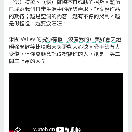
（假）道歉、（假）懺悔不可或缺的招數。濫情
已成為我們日常生活中的娛樂需求、對文藝作品
的期待；越是空洞的內容，越有不停的哭鬧。越
是假惺惺，越要淚汪汪，
樂團 Valley 的
祝你有個（沒有我的）美好夏天
證
明強顏歡笑比嚎啕大哭更動人心弦。分手總有人
受傷，但你會願意記得祝福你的人，還是一哭二
鬧三上吊的人？