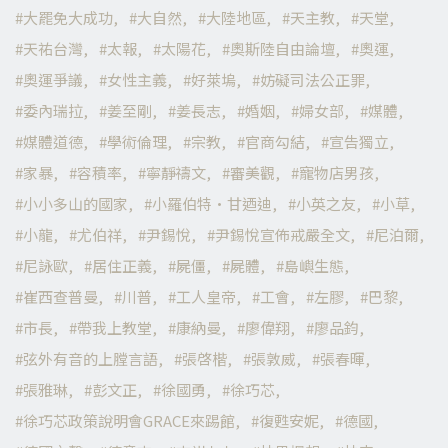
大罷免大成功
大自然
大陸地區
天主教
天堂
天祐台灣
太報
太陽花
奧斯陸自由論壇
奧運
奧運爭議
女性主義
好萊塢
妨礙司法公正罪
委內瑞拉
姜至剛
姜長志
婚姻
婦女部
媒體
媒體道德
學術倫理
宗教
官商勾結
宣告獨立
家暴
容積率
寧靜禱文
審美觀
寵物店男孩
小小多山的國家
小羅伯特·甘迺迪
小英之友
小草
小龍
尤伯祥
尹錫悅
尹錫悅宣佈戒嚴全文
尼泊爾
尼詠歐
居住正義
屍僵
屍體
島嶼生態
崔西查普曼
川普
工人皇帝
工會
左膠
巴黎
市長
帶我上教堂
康納曼
廖偉翔
廖品鈞
弦外有音的上膛言語
張啓楷
張敦威
張春暉
張雅琳
彭文正
徐國勇
徐巧芯
徐巧芯政策說明會GRACE來踢館
復甦安妮
德國