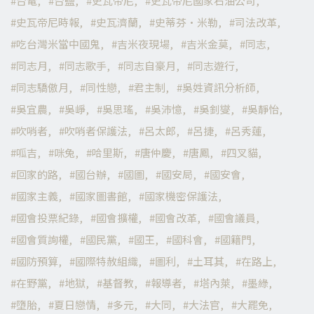
台電
台鹽
史瓦帝尼
史瓦帝尼國家石油公司
史瓦帝尼時報
史瓦濟蘭
史蒂芬·米勒
司法改革
吃台灣米當中國鬼
吉米夜現場
吉米金莫
同志
同志月
同志歌手
同志自豪月
同志遊行
同志驕傲月
同性戀
君主制
吳姓資訊分析師
吳宜農
吳崢
吳思瑤
吳沛憶
吳釗燮
吳靜怡
吹哨者
吹哨者保護法
呂太郎
呂捷
呂秀蓮
呱吉
咪兔
哈里斯
唐仲慶
唐鳳
四叉貓
回家的路
國台辦
國圖
國安局
國安會
國家主義
國家圖書館
國家機密保護法
國會投票紀錄
國會擴權
國會改革
國會議員
國會質詢權
國民黨
國王
國科會
國籍門
國防預算
國際特赦組織
圖利
土耳其
在路上
在野黨
地獄
基督教
報導者
塔內萊
墨綠
墮胎
夏日戀情
多元
大同
大法官
大罷免