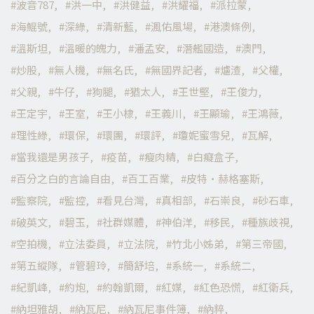
波音787
洪一中
洪健益
洪耀福
派拉蒙
海鯤號
深綠
清新藍
渢佑風場
港澳條例
溫斯坦
溫暖的魄力
潘孟安
潛艦國造
澳門
炒股
無人機
無名氏
無國界記者
爐渣
父權
父親
牛仔
狗腿
猶太人
王世堅
王俊力
王定宇
王室
王小棣
王義川
王顯瑜
王鴻薇
理性綠
環保
環團
環評
瓊妮蜜雪兒
瓦解
當我還是男孩子
疫苗
瘦肉精
白癡盒子
百分之白的言論自由
百工百業
皮特·赫格塞斯
監察院
監控
看見台灣
真相部
石崇良
砂石車
破英文
碧玉
社群媒體
神伯洋
移民
種族歧視
空拍機
立法委員
立法院
竹北小姊弟
第三帝國
第五縱隊
管碧玲
簡舒培
系統一
系統二
紀凱峰
約炮
約翰凱爾
紅媒
紅色恐慌
紅衛兵
納坦雅胡
納瓦尼
納瓦尼事件簿
納粹