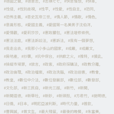
德國之聲
德意志
志祺七七
快思慢想
快車
性侵
性別歧視
性平
性愛
性自主
恐同
恐怖主義
恩史瓦帝三世
情人節
情歌
情色
意識形態
愛國主義
愛國第一名美男子沈伯洋
愛情觀
愛莉莎莎
憲政膿包
憲法增修條例
憲法法庭
憲法訴訟法
憲訴法
我有一個夢想
我走出去
我那小小多山的國家
戒嚴
戒嚴文
房地產
抄襲
抗中保台
拱廊之火
推特
援此
操縱市場罪
放言
政客
政府採購法
政教分離
政治倫理
政治檔案
政治洗腦
政治迫害
教會
教皇
數位中介法
數位發展部
數位部
數發部
文化部
新三民自
新光三越
新竹
新聞
新聞道德
新華社
新鈔
新頭殼
方君竹
施明德
日僑
日本
明尼亞波利斯
時代力量
普欽
曹興誠
曾文生
最大殘留
最後的晚餐
朱富美