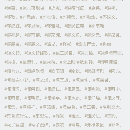
通靈
週六夜現場
違憲
選務瑕疵
選美
選舉
邪教
邪教話
邱志偉
邱議瑩
邱顯金
郭國文
郭建鈺
郭昱晴
郭雅慧
鄉民正義
鄒宗翰
鄭亦麟
鄭南榕
鄭家純
鄭文逸
鄭深元
鄭銘謙
鄭麗君
鄭麗文
酷兒
釋憲
金恩博士
錫蘭
鍾文智
鍾文智條款
鏡三民自
鏡北檢
鏡媒體帝國
鏡檢
鏡週刊
鏡電視
閉上眼睛數到幹
閉嘴惦惦
開幕式
間諜軟體
閩南狼
關說
關鍵時刻
阿北
阿薰與小彩
陳之漢
陳其邁
陳吉仲
陳嘉君
陳培瑜
陳崇樹
陳建仁
陳忠五
陳明通
陳時中
陳時奮
陳朝建
陳椒華
陳水扁
陳汘瑈
陳汶軒
陳瑩
陳耀祥
陳鈺馥
陸委會
陸正義
陽明交大
集會遊行法
集遊法
雜質
難民
難民法
雲豹
電子監控
電子蜜蜂
霸凌
青鳥
非核家園
非洲