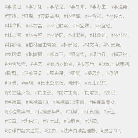
李俊俋
李宇翔
李慧芝
李易修
李源生
李進勇
李遠
東森
東森電視
林佳龍
林俊憲
林俊言
林偉帆
林右昌
林宅血案
林宜敬
林宜瑾
林志潔
林智堅
林楚茵
林淑芬
林義雄
林郁容
林靜儀
柏林自由會議
柯建銘
柯文哲
柯景騰
格瑞姆
格陵蘭
桌底下
梁文傑
梁洪昇
楊惠欽
極權恐怖
標案
橋頭地檢署
檔案局
欣妮·歐康諾
歐盟
正義毒品
歷史哥
死黨
殺蟲劑
母親
母體
毒癮
比比企業社
比科
民主已死
民主進步黨
民主黨
民眾主義
民眾黨
民視
民進黨
民進黨2.0
民進黨2.0集團
民進黨美女
民進黨集團
民鏡黨集團
氣爆
江貞諭
沃土
沃草
沈伯洋
沈土城
沈慶京
法國
法律白話文運動
法白
法綠白賊話運動
波音737