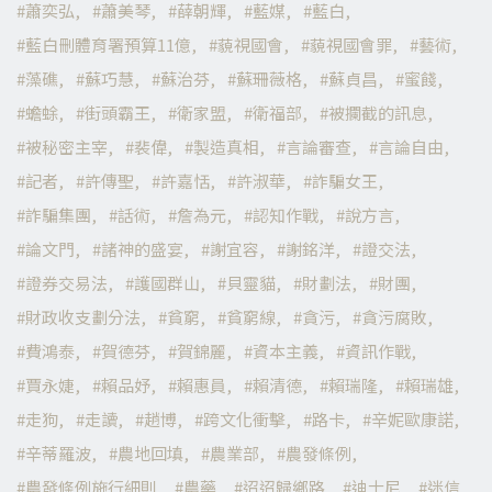
蕭奕弘
蕭美琴
薛朝輝
藍媒
藍白
藍白刪體育署預算11億
藐視國會
藐視國會罪
藝術
藻礁
蘇巧慧
蘇治芬
蘇珊薇格
蘇貞昌
蜜餞
蟾蜍
街頭霸王
衛家盟
衛福部
被攔截的訊息
被秘密主宰
裴偉
製造真相
言論審查
言論自由
記者
許傳聖
許嘉恬
許淑華
詐騙女王
詐騙集團
話術
詹為元
認知作戰
說方言
論文門
諸神的盛宴
謝宜容
謝銘洋
證交法
證券交易法
護國群山
貝靈貓
財劃法
財團
財政收支劃分法
貧窮
貧窮線
貪污
貪污腐敗
費鴻泰
賀德芬
賀錦麗
資本主義
資訊作戰
賈永婕
賴品妤
賴惠員
賴清德
賴瑞隆
賴瑞雄
走狗
走讀
趙博
跨文化衝擊
路卡
辛妮歐康諾
辛蒂羅波
農地回填
農業部
農發條例
農發條例施行細則
農藥
迢迢歸鄉路
迪士尼
迷信