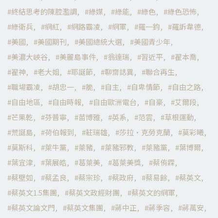
終結思考的陳腔濫調
綠媒
綠能
綠色
綠色恐怖
綠衛兵
網紅
網路霸凌
網軍
羅一鈞
羅訴韋德
美國
美國期刊
美國總統大選
美國青少年
美濃大峽谷
美麗島事件
翁達瑞
習近平
翟本喬
翟神
老大姐
耶誕節
聊齋誌異
聯合再生
職場霸凌
胡忠一
脆
自主
自卑情節
自由之路
自由地區
自由時報
自由歐洲電台
自豪
艾爾段
芒果乾
芬普寧
苗博雅
英系
范雲
草根運動
荒誕島
荷伯報到
莊瑞雄
莎拉·克勞克蘭
莫彩曦
莫斯科
萊牛黨
萊豬
萊豬邪教
萊豬黨
葉博爾
葉宜津
葉展皓
葛萊美
葛萊美獎
蔡侑霖
蔡壁如
蔡孟良
蔡宗珍
蔡政府
蔡易餘
蔡英文
蔡英文1.5集團
蔡英文政經財團
蔡英文的網軍
蔡英文論文門
蔡英文集團
蔣中正
蔣季容
蔣萬安