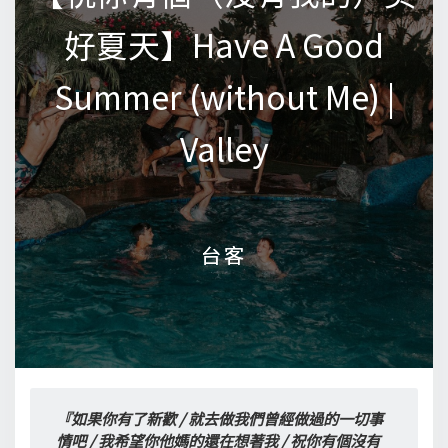
好夏天】Have A Good
好夏天】Have A Good
Summer (without Me) |
Summer (without Me) |
Valley
Valley
台客
台客
『如果你有了新歡 / 就去做我們曾經做過的一切事
情吧 / 我希望你他媽的還在想著我 / 祝你有個沒有