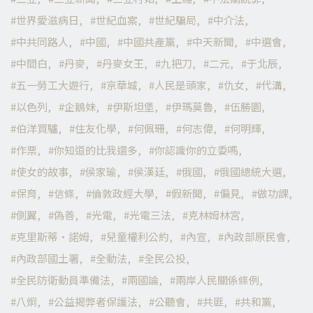
世界愛滋病日
世紀血案
世紀騙局
中介法
中共同路人
中國
中國共產黨
中天新聞
中選會
中間白
丹麥
丹麥女王
九把刀
二元
于北辰
五一勞工大遊行
京華城
人民是頭家
仇女
代溝
以色列
企鵝妹
伊斯坦堡
伊瑪莫魯
伍勝園
伯洋買驢
住友化學
何佩珊
何志偉
何明輝
作票
你知道的比我還多
你認識你的立委嗎
使女的故事
侯家瑜
侯漢廷
俄國
俄國總統大選
保育
信條
倫敦政經大學
假新聞
偏見
做功課
側翼
偽善
光電
光電三法
克林姆林宮
克里斯蒂·諾姆
兒童權利公約
內宣
內政部原民會
內政部國土署
全動法
全民公投
全民防衛動員準備法
兩國論
兩岸人民關係條例
八炯
公益揭弊者保護法
公聽會
共匪
共和黨