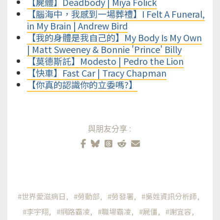
【屍體】Deadbody | Miya Folick
【腦海中，我感到一場葬禮】I Felt A Funeral,
in My Brain | Andrew Bird
【我的身體是我自己的】My Body Is My Own
| Matt Sweeney & Bonnie 'Prince' Billy
【莫德斯託】Modesto | Pedro the Lion
【快車】Fast Car | Tracy Chapman
【你真的認識你的立委嗎?】
與朋友分享:
世界愛滋病日
勞動部
勞發署
吳姓資訊分析師
李宇翔
網路霸凌
職場霸凌
屍僵
謝宜容