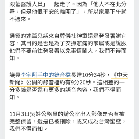
跟著醫護人員」一起走了。因為「他人不在北分
署，但是他很平安的離開了」，所以家屬下午就
不過來。
通靈的連篇鬼話來自葬儀社神童還是勞發署謝宜
容，其目的是否是為了安撫悲痛的家屬或是說服
他們不要前往勞發署以免事情鬧大，我們不得而
知。
議員
李宇翔手中的錄音檔
長達10分34秒，
《中天
新聞》公開的錄音檔
約有9分20秒。這相差的一
分多鐘是否還有更多的語音內容，我們不得而
知。
11月3日吳姓公務員的辦公室出入影像是否有被
完整保留，還是已被刪除，或又成為台灣蜜餞，
我們不得而知。