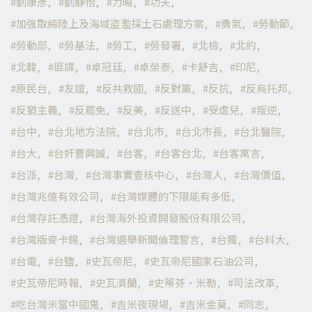
劉康彥
劉靜怡
力暘
功夫
加強取締陸上及海域盜濫採土石處理方案
勇氣
勞動節
勞動部
勞基法
勞工
勞發署
北檢
北約
北韓
匪諜
卓冠廷
卓榮泰
卡舒吉
印尼
原民台
友誼
反共救國
反對黨
反抗
反烏托邦
反猶主義
反罷免
反美
反送中
受虐兒
叛逆
台中
台北地方法院
台北市
台北市長
台北醫院
台大
台奸曹興誠
台客
台客台北
台客寓言
台派
台灣
台灣事實查核中心
台灣人
台灣價值
台灣兆億有效公司
台灣媒體的下限能有多低
台灣存託憑證
台灣海外投資開發股份有限公司
台灣版麥卡錫
台灣選舉新聞倫理誓言
台獨
台科大
台電
台鹽
史瓦帝尼
史瓦帝尼國家石油公司
史瓦帝尼時報
史瓦濟蘭
史蒂芬·米勒
司法改革
吃台灣米當中國鬼
吉米夜現場
吉米金莫
同志