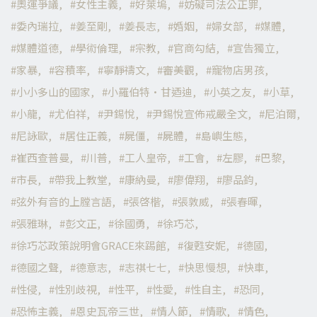
奧運爭議
女性主義
好萊塢
妨礙司法公正罪
委內瑞拉
姜至剛
姜長志
婚姻
婦女部
媒體
媒體道德
學術倫理
宗教
官商勾結
宣告獨立
家暴
容積率
寧靜禱文
審美觀
寵物店男孩
小小多山的國家
小羅伯特·甘迺迪
小英之友
小草
小龍
尤伯祥
尹錫悅
尹錫悅宣佈戒嚴全文
尼泊爾
尼詠歐
居住正義
屍僵
屍體
島嶼生態
崔西查普曼
川普
工人皇帝
工會
左膠
巴黎
市長
帶我上教堂
康納曼
廖偉翔
廖品鈞
弦外有音的上膛言語
張啓楷
張敦威
張春暉
張雅琳
彭文正
徐國勇
徐巧芯
徐巧芯政策說明會GRACE來踢館
復甦安妮
德國
德國之聲
德意志
志祺七七
快思慢想
快車
性侵
性別歧視
性平
性愛
性自主
恐同
恐怖主義
恩史瓦帝三世
情人節
情歌
情色