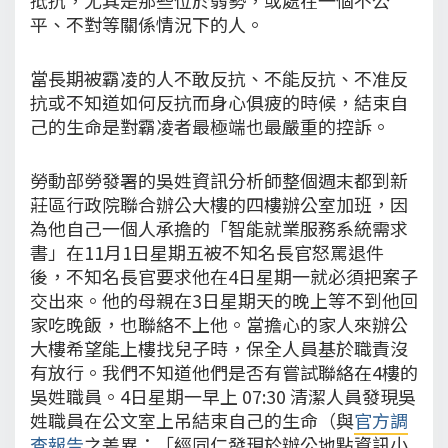
平、不對等關係情況下的人。
當長期被霸凌的人不敢反抗、不能反抗、不准反
抗或不知道如何反抗而身心俱疲的時候，結束自
己的生命是對霸凌者最極端也最嚴重的控訴。
勞動部勞發署的吳姓資訊分析師整個週末都到新
莊區行政院聯合辦公大樓的四樓辦公室加班，因
為他自己一個人承擔的「智能就業服務系統需求
書」在11月1日星期五被不知名長官怒罵退件
後，不知名長官要求他在4日星期一就必須把案子
交出來。他的母親在3日星期天的晚上等不到他回
家吃晚飯，也聯絡不上他。當擔心的家人來辦公
大樓希望能上樓找兒子時，保全人員基於職責沒
有放行。我們不知道他們是否有嘗試聯絡在4樓的
吳姓職員。4日星期一早上 07:30 清潔人員發現吳
姓職員在公文室上吊結束自己的生命（與
官方調
查報告
之差異：「經同仁發現於辦公地點資訊小