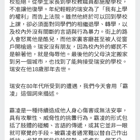
校拒絕。從學生家長到學校教職員都施壓學校，
不准讓他復學。年紀輕輕的瑞安為了「我有上學
的權利」而告上法院。雖然他終於可以回到學校
上課，卻必須面對同學們的相繼退學、轉學，以
及校內外沒有間斷的言語與行為暴力。街上的路
人會怒罵他是酷兒，而他家裏客廳甚至被人從窗
戶開槍過。瑞安沒有朋友，因為校內外的鄉民不
是躲著他，就是侮辱他。最後他的父母決定搬家
到另一個城市，也找到了能夠接受瑞安的學校。
瑞安在他18歲那年去世。
瑞安在80年代所受到的遭遇，我們今天會用「霸
凌」這個詞來描述。
霸凌是一種持續造成他人身心傷害或無法安寧，
具有攻擊性、威脅性的挑釁行為。霸凌的形式包
括了肢體的碰觸、言語的傳遞，或其它並非一眼
就可察覺的手段。被霸凌者通常難以替自己作出
抵抗，尤其是那些位於弱勢，或處在一個不公