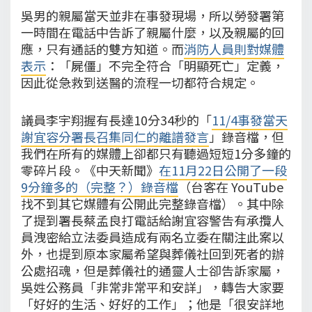
吳男的親屬當天並非在事發現場，所以勞發署第
一時間在電話中告訴了親屬什麼，以及親屬的回
應，只有通話的雙方知道。而
消防人員則對媒體
表示
：「屍僵」不完全符合「明顯死亡」定義，
因此從急救到送醫的流程一切都符合規定。
議員李宇翔握有長達10分34秒的「
11/4事發當天
謝宜容分署長召集同仁的離譜發言
」錄音檔，但
我們在所有的媒體上卻都只有聽過短短1分多鐘的
零碎片段。《中天新聞》
在11月22日公開了一段
9分鐘多的（完整？）錄音檔
（台客在 YouTube
找不到其它媒體有公開此完整錄音檔）。其中除
了提到署長蔡孟良打電話給謝宜容警告有承攬人
員洩密給立法委員造成有兩名立委在關注此案以
外，也提到原本家屬希望與葬儀社回到死者的辦
公處招魂，但是葬儀社的通靈人士卻告訴家屬，
吳姓公務員「非常非常平和安詳」，轉告大家要
「好好的生活、好好的工作」；他是「很安詳地