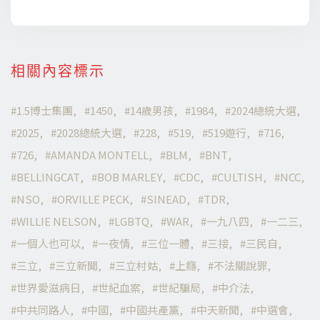
相關內容標示
1.5博士集團
1450
14歲男孩
1984
2024總統大選
2025
2028總統大選
228
519
519遊行
716
726
AMANDA MONTELL
BLM
BNT
BELLINGCAT
BOB MARLEY
CDC
CULTISH
NCC
NSO
ORVILLE PECK
SINEAD
TDR
WILLIE NELSON
LGBTQ
WAR
一九八四
一二三
一個人也可以
一夜情
三位一體
三接
三民自
三立
三立新聞
三立村姑
上癮
不法關說罪
世界愛滋病日
世紀血案
世紀騙局
中介法
中共同路人
中國
中國共產黨
中天新聞
中選會