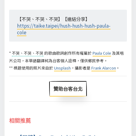
【不哭、不哭、不哭】【連結分享】
https://taike.taipei/hush-hush-hush-paula-
cole
*
不哭、不哭、不哭
的歌曲歌詞創作所有權屬於
Paula Cole
及其唱
片公司，本華語翻譯純為台客個人詮釋，僅供鄉民參考。
** 標題使用的照片來自於
Unsplash
，攝影者是
Frank Alarcon
。
贊助台客台北
相關推薦