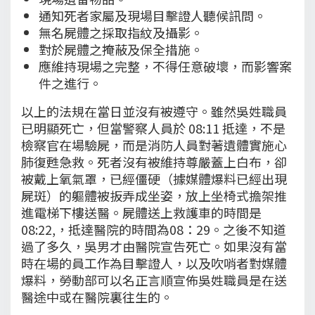
通知死者家屬及現場目擊證人聽候訊問。
無名屍體之採取指紋及攝影。
對於屍體之掩蔽及保全措施。
應維持現場之完整，不得任意破壞，而影響案
件之進行。
以上的法規在當日並沒有被遵守。雖然吳姓職員
已明顯死亡，但當警察人員於 08:11 抵達，不是
檢察官在場驗屍，而是消防人員對著遺體實施心
肺復甦急救。死者沒有被維持尊嚴蓋上白布，卻
被戴上氧氣罩，已經僵硬（據媒體爆料已經出現
屍斑）的軀體被扳弄成坐姿，放上坐椅式擔架推
進電梯下樓送醫。屍體送上救護車的時間是
08:22,，抵達醫院的時間為08：29。之後不知道
過了多久，吳男才由醫院宣告死亡。如果沒有當
時在場的員工作為目擊證人，以及吹哨者對媒體
爆料，勞動部可以名正言順宣佈吳姓職員是在送
醫途中或在醫院裏往生的。