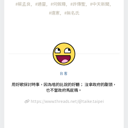
蔡孟良
通靈
何佩珊
許傳聖
中天新聞
違憲
無名氏
台客
用好歌探討時事，因為唱的比說的好聽； 沒拿政府的甜頭，
也不當政府馬屁精。
https://www.threads.net/@taike.taipei