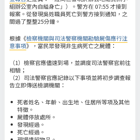
組辦公室內自縊身亡」）。警方在 07:55 才接到
報案。從發現吳姓職員死亡到警方接到通知，之
間過了整整25分鐘。
根據《
檢察機關與司法警察機關勘驗屍傷應行注
意事項
》，當民眾發現非生病死亡之屍體：
（1）檢察官應儘速到場，並調度司法警察官前往
相驗；
（2）司法警察官應記錄以下事項並將初步調查報
告立即傳送檢調機關：
死者姓名、年齡、出生地、住居所等項及其他
特徵。
屍體停放處所。
發現經過。
死亡經過。
現場遺留物品。