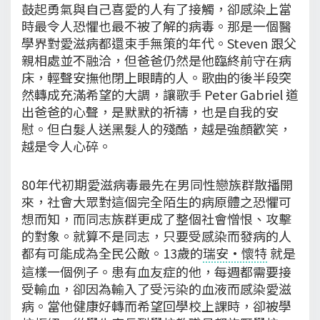
鼓起勇氣與自己喜愛的人有了接觸，卻感染上當
時最令人恐懼也最不被了解的病毒。那是一個醫
學界對愛滋病都還束手無策的年代。Steven 跟父
親相處並不融洽，但爸爸仍然是他臨終前守在病
床，輕聲安撫他閉上眼睛的人。歌曲的後半段突
然轉成充滿希望的大調，讓歌手 Peter Gabriel 道
出爸爸的心聲，是默默的祈禱，也是自我的安
慰。但白髮人送黑髮人的殘酷，越是強顏歡笑，
越是令人心碎。
80年代初期愛滋病毒最先在男同性戀族群散播開
來，社會大眾對這個完全陌生的病原體之恐懼可
想而知，而同志族群更成了整個社會憎恨、攻擊
的對象。就算不是同志，只要受感染而發病的人
都有可能成為全民公敵。13歲的
瑞安·懷特
就是
這樣一個例子。患有血友症的他，每週都需要接
受輸血，卻因為輸入了受污染的血液而感染愛滋
病。當他健康好轉而希望回學校上課時，卻被學