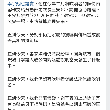
李宇翔也證實
，他在今年二月將吹哨者的陳情內
容轉交給勞動部前次長王安邦，請他協助處理。
王安邦雖然於2月20日約談了謝宜容，但謝宜容
哭完一場，事情就算處理完畢。
直到今天，勞動部仍把家屬的驚嚇與傷痛當成覆
蓋真相的擋箭牌。
直到今天，各家媒體仍眾說紛紜，因為沒有一個
現場目擊證人敢公開對媒體說明當天發生了什麼
事。
直到今天，我們仍沒有吹哨者保護法來保護吹哨
者。
直到今天，我們只能懷疑，謝宜容的上頭除了有
署長蔡孟良下指導棋，是否還牽扯到更高層的官
員。