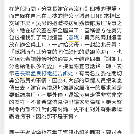
在這段時間，分署長謝宜容沒有到四樓的現場，
而是躲在自己在三樓的辦公室透過 LINE 來指揮
交辦下屬。吳男的遺體被送到殯儀館處理後事之
後，她在辦公室召集全體員工，宣稱警方在吳男
包包裡找到了兩封遺書（
黨媒
：吳男的兩封遺書
放在辦公桌上），一封給父母，一封給北分署：
「感謝所有北分署的同仁給他的愛跟協助」，也
宣稱死者請葬儀社的通靈人士轉達同事「謝謝北
分署給他很多的愛」。接著謝宜容話鋒一轉，表
示
署長蔡孟良打電話告訴她
，有兩名立委在關切
吳公務員的事情，因為有內部的承攬人員把消息
傳出去。謝宜容憤怒地強調家屬唯一的要求就是
要低調處理，不要外傳，還說吳男走得非常非常
的安祥，不會希望消息傳出讓家屬傷痛。她大聲
喝令內部不准對此有討論，更不准對外聲張職場
霸凌情事，因為那不是事實。
同一天謝宜容也召集了資訊小組的同事，要求查