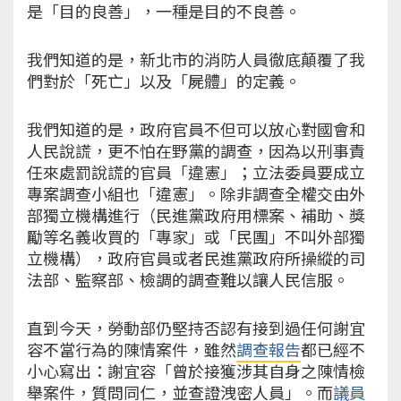
是「目的良善」，一種是目的不良善。
我們知道的是，新北市的消防人員徹底顛覆了我
們對於「死亡」以及「屍體」的定義。
我們知道的是，政府官員不但可以放心對國會和
人民說謊，更不怕在野黨的調查，因為以刑事責
任來處罰說謊的官員「違憲」；立法委員要成立
專案調查小組也「違憲」。除非調查全權交由外
部獨立機構進行（民進黨政府用標案、補助、獎
勵等名義收買的「專家」或「民團」不叫外部獨
立機構），政府官員或者民進黨政府所操縱的司
法部、監察部、檢調的調查難以讓人民信服。
直到今天，勞動部仍堅持否認有接到過任何謝宜
容不當行為的陳情案件，雖然
調查報告
都已經不
小心寫出：謝宜容「曾於接獲涉其自身之陳情檢
舉案件，質問同仁，並查證洩密人員」。而
議員