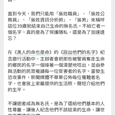
直到今天，我們只能用「吳姓職員」、「吳姓公
務員」、「吳姓資訊分析師」、「吳男」來稱呼
這位39歲就結束自己生命的無名氏。不給亡者一
個名字，真的是為了保護隱私，還是為了加速遺
忘？
在《
黑人的命也是命
》的《
說出他們的名字
》紀
念遊行活動中，主辦者會把那些被警員奪走生命
的鄉民的名字一個接著一個清楚地唸出，並由參
與活動的民眾複誦每一位受害者的名字。當發生
恐攻事件，新聞媒體不單單公佈每位罹難者名
字，也會放上家屬提供的生活照，簡短介紹他們
的生平。
不讓逝者成為無名氏，是為了還給他們基本的人
性尊嚴，讓後人紀念他們不該結束的生命，讓世