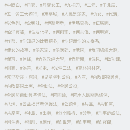
中間白
丹麥
丹麥女王
九把刀
二元
于北辰
五一勞工大遊行
京華城
人民是頭家
仇女
代溝
以色列
企鵝妹
伊斯坦堡
伊瑪莫魯
伍勝園
伯洋買驢
住友化學
何佩珊
何志偉
何明輝
作票
你知道的比我還多
你認識你的立委嗎
使女的故事
侯家瑜
侯漢廷
俄國
俄國總統大選
保育
信條
倫敦政經大學
假新聞
偏見
做功課
側翼
偽善
光電
光電三法
克林姆林宮
克里斯蒂·諾姆
兒童權利公約
內宣
內政部原民會
內政部國土署
全動法
全民公投
全民防衛動員準備法
兩國論
兩岸人民關係條例
八炯
公益揭弊者保護法
公聽會
共匪
共和黨
共產黨
冰島
出櫃
分崩離析
分手
刑事訴訟法
判決書
剝削
創作
劉世芳
劉宇席
劉寶傑