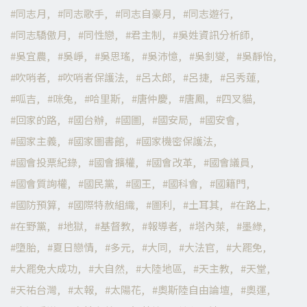
同志月
同志歌手
同志自豪月
同志遊行
同志驕傲月
同性戀
君主制
吳姓資訊分析師
吳宜農
吳崢
吳思瑤
吳沛憶
吳釗燮
吳靜怡
吹哨者
吹哨者保護法
呂太郎
呂捷
呂秀蓮
呱吉
咪兔
哈里斯
唐仲慶
唐鳳
四叉貓
回家的路
國台辦
國圖
國安局
國安會
國家主義
國家圖書館
國家機密保護法
國會投票紀錄
國會擴權
國會改革
國會議員
國會質詢權
國民黨
國王
國科會
國籍門
國防預算
國際特赦組織
圖利
土耳其
在路上
在野黨
地獄
基督教
報導者
塔內萊
墨綠
墮胎
夏日戀情
多元
大同
大法官
大罷免
大罷免大成功
大自然
大陸地區
天主教
天堂
天祐台灣
太報
太陽花
奧斯陸自由論壇
奧運