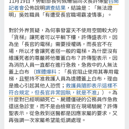
11月19日，勞動部長何佩珊協同次長許傳聖
召開
記者會
公佈說明
調查結果
，結論是：「無法證
明」吳姓職員「有遭受長官職場霸凌情事」。
對於外界質疑，為何事發當天不使用空間較大的
「貨梯」讓死者可以平躺下樓，許傳盛表示，因
為坐「長官的電梯」需要授權碼，而長官不在
場，所以才會讓死者搭一般的電梯。為什麼沒有
維護死者的尊嚴將他覆蓋白布？許傳聖表示，因
為消防人員一直都在進行急救，急救中的人無法
蓋上白布 （
媒體爆料
：「長官阻止使用其專用電
梯，且堅持不准救護人員為遺體蓋上白布，理由
是擔心引起其他人恐慌；
救護員隨即表示這樣不
符合規定，但長官非常固執，就是不准
」）。為
什麼對已經明顯死亡、屍體僵硬的公務員作急救
還送急診室，而不是由檢察官在現場驗屍？許傳
聖表示，從急救到送醫都是因應家屬的要求，又
再強調一次家屬希望能低調處理。