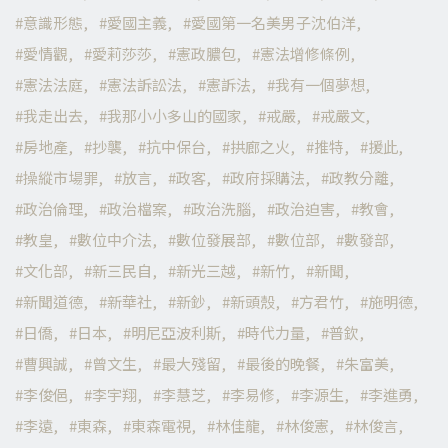
意識形態
愛國主義
愛國第一名美男子沈伯洋
愛情觀
愛莉莎莎
憲政膿包
憲法增修條例
憲法法庭
憲法訴訟法
憲訴法
我有一個夢想
我走出去
我那小小多山的國家
戒嚴
戒嚴文
房地產
抄襲
抗中保台
拱廊之火
推特
援此
操縱市場罪
放言
政客
政府採購法
政教分離
政治倫理
政治檔案
政治洗腦
政治迫害
教會
教皇
數位中介法
數位發展部
數位部
數發部
文化部
新三民自
新光三越
新竹
新聞
新聞道德
新華社
新鈔
新頭殼
方君竹
施明德
日僑
日本
明尼亞波利斯
時代力量
普欽
曹興誠
曾文生
最大殘留
最後的晚餐
朱富美
李俊俋
李宇翔
李慧芝
李易修
李源生
李進勇
李遠
東森
東森電視
林佳龍
林俊憲
林俊言