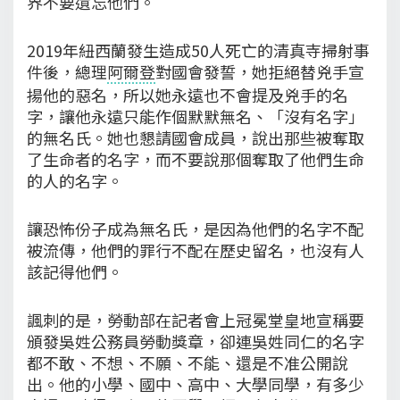
界不要遺忘他們。
2019年紐西蘭發生造成50人死亡的清真寺掃射事
件後，總理
阿爾登
對國會發誓，她拒絕替兇手宣
揚他的惡名，所以她永遠也不會提及兇手的名
字，讓他永遠只能作個默默無名、「沒有名字」
的無名氏。她也懇請國會成員，說出那些被奪取
了生命者的名字，而不要說那個奪取了他們生命
的人的名字。
讓恐怖份子成為無名氏，是因為他們的名字不配
被流傳，他們的罪行不配在歷史留名，也沒有人
該記得他們。
諷刺的是，勞動部在記者會上冠冕堂皇地宣稱要
頒發吳姓公務員勞動獎章，卻連吳姓同仁的名字
都不敢、不想、不願、不能、還是不准公開說
出。他的小學、國中、高中、大學同學，有多少