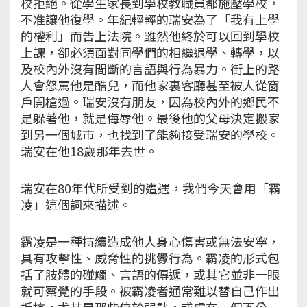
校拒絕。從學生家長到學校教職員都施壓學校，
不准讓他復學。年紀輕輕的瑞安為了「我有上學
的權利」而告上法院。雖然他終於可以回到學校
上課，卻必須面對同學們的相繼退學、轉學，以
及校內外沒有間斷的言語與行為暴力。街上的路
人會怒罵他是酷兒，而他家裏客廳甚至被人從窗
戶開槍過。瑞安沒有朋友，因為校內外的鄉民不
是躲著他，就是侮辱他。最後他的父母決定搬家
到另一個城市，也找到了能夠接受瑞安的學校。
瑞安在他18歲那年去世。
瑞安在80年代所受到的遭遇，我們今天會用「霸
凌」這個詞來描述。
霸凌是一種持續造成他人身心傷害或無法安寧，
具有攻擊性、威脅性的挑釁行為。霸凌的形式包
括了肢體的碰觸、言語的傳遞，或其它並非一眼
就可察覺的手段。被霸凌者通常難以替自己作出
抵抗，尤其是那些位於弱勢，或處在一個不公