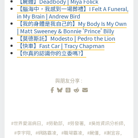
【屍體】Deadbody | Miya Folick
【腦海中，我感到一場葬禮】I Felt A Funeral,
in My Brain | Andrew Bird
【我的身體是我自己的】My Body Is My Own
| Matt Sweeney & Bonnie 'Prince' Billy
【莫德斯託】Modesto | Pedro the Lion
【快車】Fast Car | Tracy Chapman
【你真的認識你的立委嗎?】
與朋友分享:
世界愛滋病日
勞動部
勞發署
吳姓資訊分析師
李宇翔
網路霸凌
職場霸凌
屍僵
謝宜容