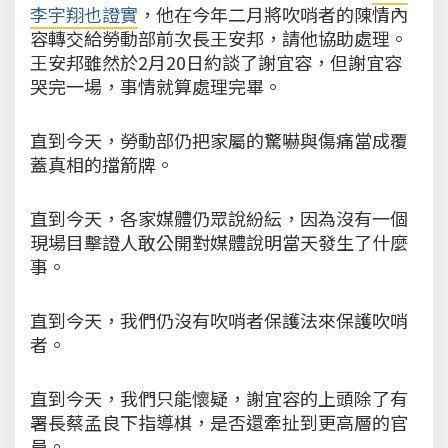
李宇翔也證實
，他在今年二月將吹哨者的陳情內
容轉交給勞動部前次長王安邦，請他協助處理。
王安邦雖然於2月20日約談了謝宜容，但謝宜容
哭完一場，事情就算處理完畢。
直到今天，勞動部仍把家屬的驚嚇與傷痛當成覆
蓋真相的擋箭牌。
直到今天，各家媒體仍眾說紛紜，因為沒有一個
現場目擊證人敢公開對媒體說明當天發生了什麼
事。
直到今天，我們仍沒有吹哨者保護法來保護吹哨
者。
直到今天，我們只能懷疑，謝宜容的上頭除了有
署長蔡孟良下指導棋，是否還牽扯到更高層的官
員。