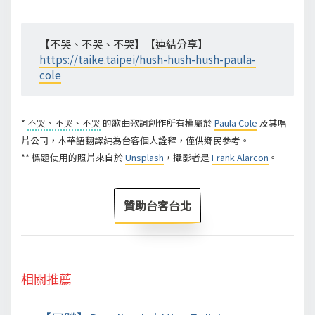
【不哭、不哭、不哭】【連結分享】
https://taike.taipei/hush-hush-hush-paula-
cole
*
不哭、不哭、不哭
的歌曲歌詞創作所有權屬於
Paula Cole
及其唱
片公司，本華語翻譯純為台客個人詮釋，僅供鄉民參考。
** 標題使用的照片來自於
Unsplash
，攝影者是
Frank Alarcon
。
贊助台客台北
相關推薦