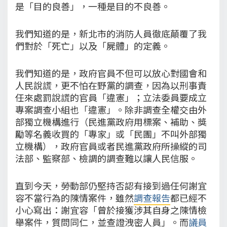
是「目的良善」，一種是目的不良善。
我們知道的是，新北市的消防人員徹底顛覆了我
們對於「死亡」以及「屍體」的定義。
我們知道的是，政府官員不但可以放心對國會和
人民說謊，更不怕在野黨的調查，因為以刑事責
任來處罰說謊的官員「違憲」；立法委員要成立
專案調查小組也「違憲」。除非調查全權交由外
部獨立機構進行（民進黨政府用標案、補助、獎
勵等名義收買的「專家」或「民團」不叫外部獨
立機構），政府官員或者民進黨政府所操縱的司
法部、監察部、檢調的調查難以讓人民信服。
直到今天，勞動部仍堅持否認有接到過任何謝宜
容不當行為的陳情案件，雖然
調查報告
都已經不
小心寫出：謝宜容「曾於接獲涉其自身之陳情檢
舉案件，質問同仁，並查證洩密人員」。而
議員