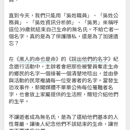
直到今天，我們只能用「吳姓職員」、「吳姓公
務員」、「吳姓資訊分析師」、「吳男」來稱呼
這位39歲就結束自己生命的無名氏。不給亡者一
個名字，真的是為了保護隱私，還是為了加速遺
忘？
在《
黑人的命也是命
》的《
說出他們的名字
》紀
念遊行活動中，主辦者會把那些被警員奪走生命
的鄉民的名字一個接著一個清楚地唸出，並由參
與活動的民眾複誦每一位受害者的名字。當發生
恐攻事件，新聞媒體不單單公佈每位罹難者名
字，也會放上家屬提供的生活照，簡短介紹他們
的生平。
不讓逝者成為無名氏，是為了還給他們基本的人
性尊嚴，讓後人紀念他們不該結束的生命，讓世