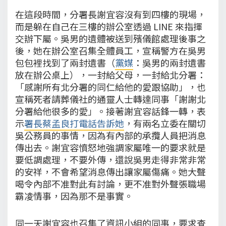
在這段時間，分署長謝宜容沒有到四樓的現場，
而是躲在自己在三樓的辦公室透過 LINE 來指揮
交辦下屬。吳男的遺體被送到殯儀館處理後事之
後，她在辦公室召集全體員工，宣稱警方在吳男
包包裡找到了兩封遺書（
黨媒
：吳男的兩封遺書
放在辦公桌上），一封給父母，一封給北分署：
「感謝所有北分署的同仁給他的愛跟協助」，也
宣稱死者請葬儀社的通靈人士轉達同事「謝謝北
分署給他很多的愛」。接著謝宜容話鋒一轉，表
示
署長蔡孟良打電話告訴她
，有兩名立委在關切
吳公務員的事情，因為有內部的承攬人員把消息
傳出去。謝宜容憤怒地強調家屬唯一的要求就是
要低調處理，不要外傳，還說吳男走得非常非常
的安祥，不會希望消息傳出讓家屬傷痛。她大聲
喝令內部不准對此有討論，更不准對外聲張職場
霸凌情事，因為那不是事實。
同一天謝宜容也召集了資訊小組的同事，要求查