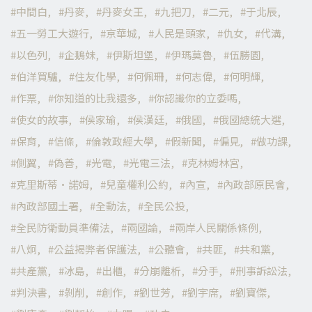
中間白
丹麥
丹麥女王
九把刀
二元
于北辰
五一勞工大遊行
京華城
人民是頭家
仇女
代溝
以色列
企鵝妹
伊斯坦堡
伊瑪莫魯
伍勝園
伯洋買驢
住友化學
何佩珊
何志偉
何明輝
作票
你知道的比我還多
你認識你的立委嗎
使女的故事
侯家瑜
侯漢廷
俄國
俄國總統大選
保育
信條
倫敦政經大學
假新聞
偏見
做功課
側翼
偽善
光電
光電三法
克林姆林宮
克里斯蒂·諾姆
兒童權利公約
內宣
內政部原民會
內政部國土署
全動法
全民公投
全民防衛動員準備法
兩國論
兩岸人民關係條例
八炯
公益揭弊者保護法
公聽會
共匪
共和黨
共產黨
冰島
出櫃
分崩離析
分手
刑事訴訟法
判決書
剝削
創作
劉世芳
劉宇席
劉寶傑