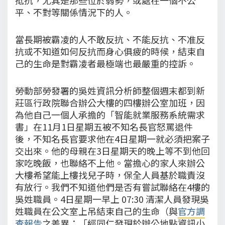
平、不對等關係情況下的人。
當長期被霸凌的人不敢反抗、不能反抗、不准反
抗或不知道如何反抗而身心俱疲的時候，結束自
己的生命是對霸凌者最極端也最嚴重的控訴。
勞動部勞發署的吳姓資訊分析師整個週末都到新
莊區行政院聯合辦公大樓的四樓辦公室加班，因
為他自己一個人承擔的「智能就業服務系統需求
書」在11月1日星期五被不知名長官怒罵退件
後，不知名長官要求他在4日星期一就必須把案子
交出來。他的母親在3日星期天的晚上等不到他回
家吃晚飯，也聯絡不上他。當擔心的家人來辦公
大樓希望能上樓找兒子時，保全人員基於職責沒
有放行。我們不知道他們是否有嘗試聯絡在4樓的
吳姓職員。4日星期一早上 07:30 清潔人員發現吳
姓職員在公文室上吊結束自己的生命（與
官方調
查報告
之差異：「經同仁發現於辦公地點資訊小