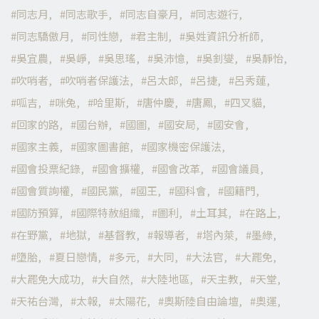
同志月
同志歌手
同志自豪月
同志遊行
同志驕傲月
同性戀
君主制
吳姓資訊分析師
吳宜農
吳崢
吳思瑤
吳沛憶
吳釗燮
吳靜怡
吹哨者
吹哨者保護法
呂太郎
呂捷
呂秀蓮
呱吉
咪兔
哈里斯
唐仲慶
唐鳳
四叉貓
回家的路
國台辦
國圖
國安局
國安會
國家主義
國家圖書館
國家機密保護法
國會投票紀錄
國會擴權
國會改革
國會議員
國會質詢權
國民黨
國王
國科會
國籍門
國防預算
國際特赦組織
圖利
土耳其
在路上
在野黨
地獄
基督教
報導者
塔內萊
墨綠
墮胎
夏日戀情
多元
大同
大法官
大罷免
大罷免大成功
大自然
大陸地區
天主教
天堂
天祐台灣
太報
太陽花
奧斯陸自由論壇
奧運