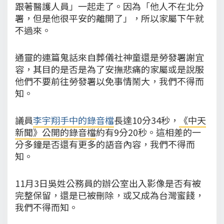
跟著醫護人員」一起走了。因為「他人不在北分
署，但是他很平安的離開了」，所以家屬下午就
不過來。
通靈的連篇鬼話來自葬儀社神童還是勞發署謝宜
容，其目的是否是為了安撫悲痛的家屬或是說服
他們不要前往勞發署以免事情鬧大，我們不得而
知。
議員
李宇翔手中的錄音檔
長達10分34秒，
《中天
新聞》公開的錄音檔
約有9分20秒。這相差的一
分多鐘是否還有更多的語音內容，我們不得而
知。
11月3日吳姓公務員的辦公室出入影像是否有被
完整保留，還是已被刪除，或又成為台灣蜜餞，
我們不得而知。