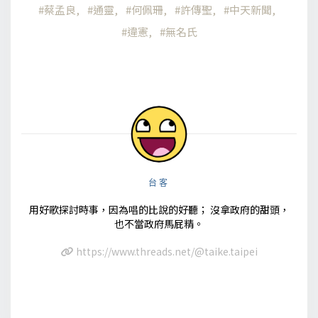
蔡孟良
通靈
何佩珊
許傳聖
中天新聞
違憲
無名氏
台客
用好歌探討時事，因為唱的比說的好聽； 沒拿政府的甜頭，
也不當政府馬屁精。
https://www.threads.net/@taike.taipei