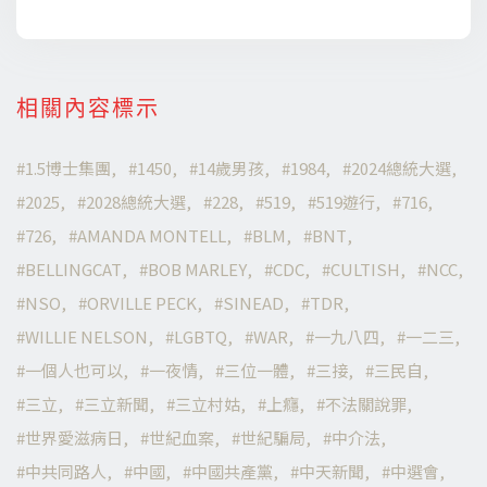
相關內容標示
1.5博士集團
1450
14歲男孩
1984
2024總統大選
2025
2028總統大選
228
519
519遊行
716
726
AMANDA MONTELL
BLM
BNT
BELLINGCAT
BOB MARLEY
CDC
CULTISH
NCC
NSO
ORVILLE PECK
SINEAD
TDR
WILLIE NELSON
LGBTQ
WAR
一九八四
一二三
一個人也可以
一夜情
三位一體
三接
三民自
三立
三立新聞
三立村姑
上癮
不法關說罪
世界愛滋病日
世紀血案
世紀騙局
中介法
中共同路人
中國
中國共產黨
中天新聞
中選會