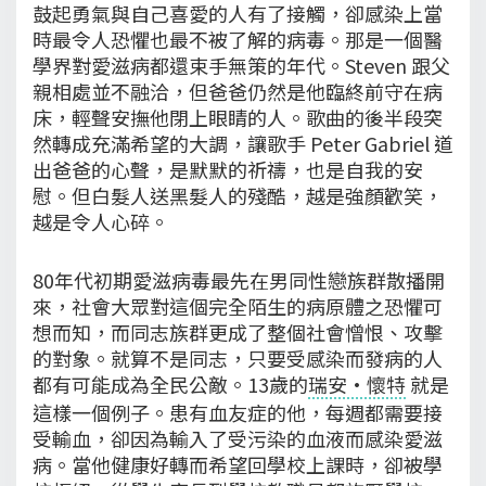
鼓起勇氣與自己喜愛的人有了接觸，卻感染上當
時最令人恐懼也最不被了解的病毒。那是一個醫
學界對愛滋病都還束手無策的年代。Steven 跟父
親相處並不融洽，但爸爸仍然是他臨終前守在病
床，輕聲安撫他閉上眼睛的人。歌曲的後半段突
然轉成充滿希望的大調，讓歌手 Peter Gabriel 道
出爸爸的心聲，是默默的祈禱，也是自我的安
慰。但白髮人送黑髮人的殘酷，越是強顏歡笑，
越是令人心碎。
80年代初期愛滋病毒最先在男同性戀族群散播開
來，社會大眾對這個完全陌生的病原體之恐懼可
想而知，而同志族群更成了整個社會憎恨、攻擊
的對象。就算不是同志，只要受感染而發病的人
都有可能成為全民公敵。13歲的
瑞安·懷特
就是
這樣一個例子。患有血友症的他，每週都需要接
受輸血，卻因為輸入了受污染的血液而感染愛滋
病。當他健康好轉而希望回學校上課時，卻被學