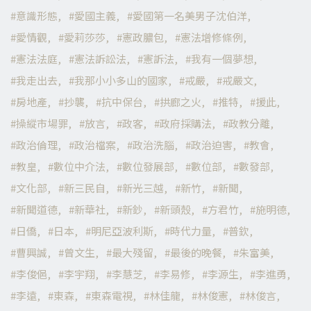
意識形態
愛國主義
愛國第一名美男子沈伯洋
愛情觀
愛莉莎莎
憲政膿包
憲法增修條例
憲法法庭
憲法訴訟法
憲訴法
我有一個夢想
我走出去
我那小小多山的國家
戒嚴
戒嚴文
房地產
抄襲
抗中保台
拱廊之火
推特
援此
操縱市場罪
放言
政客
政府採購法
政教分離
政治倫理
政治檔案
政治洗腦
政治迫害
教會
教皇
數位中介法
數位發展部
數位部
數發部
文化部
新三民自
新光三越
新竹
新聞
新聞道德
新華社
新鈔
新頭殼
方君竹
施明德
日僑
日本
明尼亞波利斯
時代力量
普欽
曹興誠
曾文生
最大殘留
最後的晚餐
朱富美
李俊俋
李宇翔
李慧芝
李易修
李源生
李進勇
李遠
東森
東森電視
林佳龍
林俊憲
林俊言