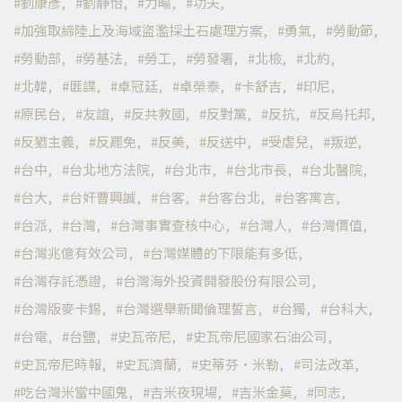
劉康彥
劉靜怡
力暘
功夫
加強取締陸上及海域盜濫採土石處理方案
勇氣
勞動節
勞動部
勞基法
勞工
勞發署
北檢
北約
北韓
匪諜
卓冠廷
卓榮泰
卡舒吉
印尼
原民台
友誼
反共救國
反對黨
反抗
反烏托邦
反猶主義
反罷免
反美
反送中
受虐兒
叛逆
台中
台北地方法院
台北市
台北市長
台北醫院
台大
台奸曹興誠
台客
台客台北
台客寓言
台派
台灣
台灣事實查核中心
台灣人
台灣價值
台灣兆億有效公司
台灣媒體的下限能有多低
台灣存託憑證
台灣海外投資開發股份有限公司
台灣版麥卡錫
台灣選舉新聞倫理誓言
台獨
台科大
台電
台鹽
史瓦帝尼
史瓦帝尼國家石油公司
史瓦帝尼時報
史瓦濟蘭
史蒂芬·米勒
司法改革
吃台灣米當中國鬼
吉米夜現場
吉米金莫
同志