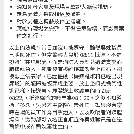
通知死者家屬及現場目擊證人聽候訊問。
無名屍體之採取指紋及攝影。
對於屍體之掩蔽及保全措施。
應維持現場之完整，不得任意破壞，而影響案
件之進行。
以上的法規在當日並沒有被遵守。雖然吳姓職員
已明顯死亡，但當警察人員於 08:11 抵達，不是
檢察官在場驗屍，而是消防人員對著遺體實施心
肺復甦急救。死者沒有被維持尊嚴蓋上白布，卻
被戴上氧氣罩，已經僵硬（據媒體爆料已經出現
屍斑）的軀體被扳弄成坐姿，放上坐椅式擔架推
進電梯下樓送醫。屍體送上救護車的時間是
08:22,，抵達醫院的時間為08：29。之後不知道
過了多久，吳男才由醫院宣告死亡。如果沒有當
時在場的員工作為目擊證人，以及吹哨者對媒體
爆料，勞動部可以名正言順宣佈吳姓職員是在送
醫途中或在醫院裏往生的。