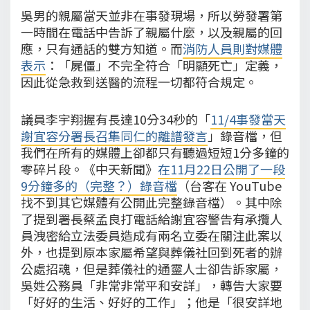
吳男的親屬當天並非在事發現場，所以勞發署第
一時間在電話中告訴了親屬什麼，以及親屬的回
應，只有通話的雙方知道。而
消防人員則對媒體
表示
：「屍僵」不完全符合「明顯死亡」定義，
因此從急救到送醫的流程一切都符合規定。
議員李宇翔握有長達10分34秒的「
11/4事發當天
謝宜容分署長召集同仁的離譜發言
」錄音檔，但
我們在所有的媒體上卻都只有聽過短短1分多鐘的
零碎片段。《中天新聞》
在11月22日公開了一段
9分鐘多的（完整？）錄音檔
（台客在 YouTube
找不到其它媒體有公開此完整錄音檔）。其中除
了提到署長蔡孟良打電話給謝宜容警告有承攬人
員洩密給立法委員造成有兩名立委在關注此案以
外，也提到原本家屬希望與葬儀社回到死者的辦
公處招魂，但是葬儀社的通靈人士卻告訴家屬，
吳姓公務員「非常非常平和安詳」，轉告大家要
「好好的生活、好好的工作」；他是「很安詳地