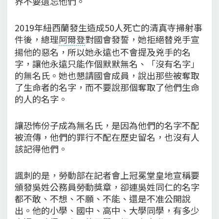
界不要遺忘他們。
2019年紐西蘭發生造成50人死亡的清真寺掃射事
件後，總理
阿爾登
對國會發誓，她拒絕替兇手宣
揚他的惡名，所以她永遠也不會提及兇手的名
字，讓他永遠只能作個默默無名、「沒有名字」
的無名氏。她也懇請國會成員，說出那些被奪取
了生命者的名字，而不要說那個奪取了他們生命
的人的名字。
讓恐怖份子成為無名氏，是因為他們的名字不配
被流傳，他們的罪行不配在歷史留名，也沒有人
該記得他們。
諷刺的是，勞動部在記者會上冠冕堂皇地宣稱要
頒發吳姓公務員勞動獎章，卻連吳姓同仁的名字
都不敢、不想、不願、不能、還是不准公開說
出。他的小學、國中、高中、大學同學，有多少