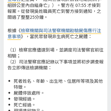
組辦公室內自縊身亡」）。警方在 07:55 才接到
報案。從發現吳姓職員死亡到警方接到通知，之
間過了整整25分鐘。
根據《
檢察機關與司法警察機關勘驗屍傷應行注
意事項
》，當民眾發現非生病死亡之屍體：
（1）檢察官應儘速到場，並調度司法警察官前往
相驗；
（2）司法警察官應記錄以下事項並將初步調查報
告立即傳送檢調機關：
死者姓名、年齡、出生地、住居所等項及其他
特徵。
屍體停放處所。
發現經過。
死亡經過。
現場遺留物品。