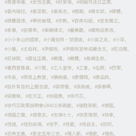
奧運爭議
女性主義
好萊塢
妨礙司法公正罪
委內瑞拉
姜至剛
姜長志
婚姻
婦女部
媒體
媒體道德
學術倫理
宗教
官商勾結
宣告獨立
家暴
容積率
寧靜禱文
審美觀
寵物店男孩
小小多山的國家
小羅伯特·甘迺迪
小英之友
小草
小龍
尤伯祥
尹錫悅
尹錫悅宣佈戒嚴全文
尼泊爾
尼詠歐
居住正義
屍僵
屍體
島嶼生態
崔西查普曼
川普
工人皇帝
工會
左膠
巴黎
市長
帶我上教堂
康納曼
廖偉翔
廖品鈞
弦外有音的上膛言語
張啓楷
張敦威
張春暉
張雅琳
彭文正
徐國勇
徐巧芯
徐巧芯政策說明會GRACE來踢館
復甦安妮
德國
德國之聲
德意志
志祺七七
快思慢想
快車
性侵
性別歧視
性平
性愛
性自主
恐同
恐怖主義
恩史瓦帝三世
情人節
情歌
情色