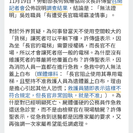
11月19日，勞動部長何佩珊協同次長許傳聖
召開
記者會
公佈說明
調查結果
，結論是：「無法證
明」吳姓職員「有遭受長官職場霸凌情事」。
對於外界質疑，為何事發當天不使用空間較大的
「貨梯」讓死者可以平躺下樓，許傳盛表示，因
為坐「長官的電梯」需要授權碼，而長官不在
場，所以才會讓死者搭一般的電梯。為什麼沒有
維護死者的尊嚴將他覆蓋白布？許傳聖表示，因
為消防人員一直都在進行急救，急救中的人無法
蓋上白布 （
媒體爆料
：「長官阻止使用其專用電
梯，且堅持不准救護人員為遺體蓋上白布，理由
是擔心引起其他人恐慌；
救護員隨即表示這樣不
符合規定，但長官非常固執，就是不准
」）。為
什麼對已經明顯死亡、屍體僵硬的公務員作急救
還送急診室，而不是由檢察官在現場驗屍？許傳
聖表示，從急救到送醫都是因應家屬的要求，又
再強調一次家屬希望能低調處理。