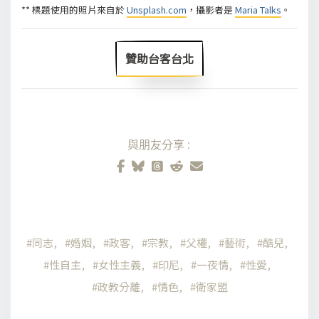
** 標題使用的照片來自於
Unsplash.com
，攝影者是
Maria Talks
。
贊助台客台北
與朋友分享:
同志
婚姻
政客
宗教
父權
藝術
酷兒
性自主
女性主義
印尼
一夜情
性愛
政教分離
情色
衛家盟