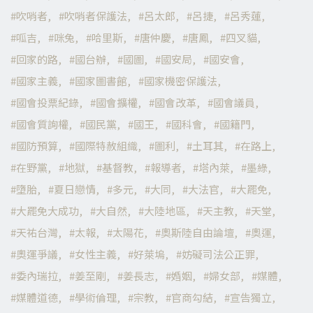
吹哨者
吹哨者保護法
呂太郎
呂捷
呂秀蓮
呱吉
咪兔
哈里斯
唐仲慶
唐鳳
四叉貓
回家的路
國台辦
國圖
國安局
國安會
國家主義
國家圖書館
國家機密保護法
國會投票紀錄
國會擴權
國會改革
國會議員
國會質詢權
國民黨
國王
國科會
國籍門
國防預算
國際特赦組織
圖利
土耳其
在路上
在野黨
地獄
基督教
報導者
塔內萊
墨綠
墮胎
夏日戀情
多元
大同
大法官
大罷免
大罷免大成功
大自然
大陸地區
天主教
天堂
天祐台灣
太報
太陽花
奧斯陸自由論壇
奧運
奧運爭議
女性主義
好萊塢
妨礙司法公正罪
委內瑞拉
姜至剛
姜長志
婚姻
婦女部
媒體
媒體道德
學術倫理
宗教
官商勾結
宣告獨立