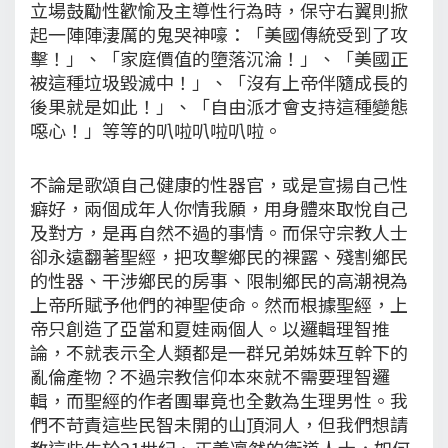
立場鼓勵性歡愉及主導性行為時，保守右翼則掀
起一陣陣淒厲的鬼哭神嚎：「美國傳統受到了攻
擊！」、「家庭價值的墮落沉淪！」、「美國正
被這種垃圾毀滅中！」、「沒有上帝伴隨成長的
後果就是如此！」、「自由派才會支持這種變態
噁心！」等等的叭啦叭啦叭啦。
不論是歌頌自己健康的性器官，或是宣揚自己性
癖好，兩個成年人你情我願，用身體來取悅自己
及對方，是再自然不過的事情。而保守宗教人士
卻永遠翻著聖經，把攻擊鄉民的裸露、殘割鄉民
的性器、干涉鄉民的房事、限制鄉民的高潮視為
上帝所賦予他們的神聖使命。然而根據聖經，上
帝只創造了亞當和夏娃兩個人。以邏輯理智推
論，不就表示全人類都是一群兄弟姊妹互幹下的
亂倫產物？不過宗教信仰本來就不需要理智邏
輯，而聖經的作者團畢竟也全數為生理男性。我
們不苛責這些民智未開的山頂洞人，但我們想請
教這些生於21世紀、正義凜然的衛道人士，如何