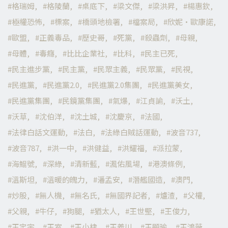
格瑞姆
格陵蘭
桌底下
梁文傑
梁洪昇
楊惠欽
極權恐怖
標案
橋頭地檢署
檔案局
欣妮·歐康諾
歐盟
正義毒品
歷史哥
死黨
殺蟲劑
母親
母體
毒癮
比比企業社
比科
民主已死
民主進步黨
民主黨
民眾主義
民眾黨
民視
民進黨
民進黨2.0
民進黨2.0集團
民進黨美女
民進黨集團
民鏡黨集團
氣爆
江貞諭
沃土
沃草
沈伯洋
沈土城
沈慶京
法國
法律白話文運動
法白
法綠白賊話運動
波音737
波音787
洪一中
洪健益
洪耀福
派拉蒙
海鯤號
深綠
清新藍
渢佑風場
港澳條例
溫斯坦
溫暖的魄力
潘孟安
潛艦國造
澳門
炒股
無人機
無名氏
無國界記者
爐渣
父權
父親
牛仔
狗腿
猶太人
王世堅
王俊力
王定宇
王室
王小棣
王義川
王顯瑜
王鴻薇