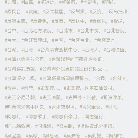
北韓
匪諜
卓冠廷
卓榮泰
卡舒吉
印尼
原民台
友誼
反共救國
反對黨
反抗
反烏托邦
反猶主義
反罷免
反美
反送中
受虐兒
叛逆
台中
台北地方法院
台北市
台北市長
台北醫院
台大
台奸曹興誠
台客
台客台北
台客寓言
台派
台灣
台灣事實查核中心
台灣人
台灣價值
台灣兆億有效公司
台灣媒體的下限能有多低
台灣存託憑證
台灣海外投資開發股份有限公司
台灣版麥卡錫
台灣選舉新聞倫理誓言
台獨
台科大
台電
台鹽
史瓦帝尼
史瓦帝尼國家石油公司
史瓦帝尼時報
史瓦濟蘭
史蒂芬·米勒
司法改革
吃台灣米當中國鬼
吉米夜現場
吉米金莫
同志
同志月
同志歌手
同志自豪月
同志遊行
同志驕傲月
同性戀
君主制
吳姓資訊分析師
吳宜農
吳崢
吳思瑤
吳沛憶
吳釗燮
吳靜怡