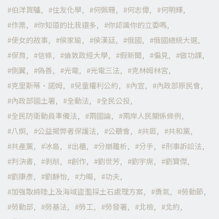
伯洋買驢
住友化學
何佩珊
何志偉
何明輝
作票
你知道的比我還多
你認識你的立委嗎
使女的故事
侯家瑜
侯漢廷
俄國
俄國總統大選
保育
信條
倫敦政經大學
假新聞
偏見
做功課
側翼
偽善
光電
光電三法
克林姆林宮
克里斯蒂·諾姆
兒童權利公約
內宣
內政部原民會
內政部國土署
全動法
全民公投
全民防衛動員準備法
兩國論
兩岸人民關係條例
八炯
公益揭弊者保護法
公聽會
共匪
共和黨
共產黨
冰島
出櫃
分崩離析
分手
刑事訴訟法
判決書
剝削
創作
劉世芳
劉宇席
劉寶傑
劉康彥
劉靜怡
力暘
功夫
加強取締陸上及海域盜濫採土石處理方案
勇氣
勞動節
勞動部
勞基法
勞工
勞發署
北檢
北約