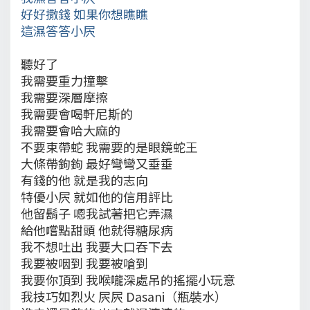
好好撒錢 如果你想瞧瞧
這濕答答小屄
聽好了
我需要重力撞擊
我需要深層摩擦
我需要會喝軒尼斯的
我需要會哈大麻的
不要束帶蛇 我需要的是眼鏡蛇王
大條帶鉤鉤 最好彎彎又垂垂
有錢的他 就是我的志向
特優小屄 就如他的信用評比
他留鬍子 嗯我試著把它弄濕
給他嚐點甜頭 他就得糖尿病
我不想吐出 我要大口吞下去
我要被咽到 我要被嗆到
我要你頂到 我喉嚨深處吊的搖擺小玩意
我技巧如烈火 屄屄 Dasani（瓶裝水）