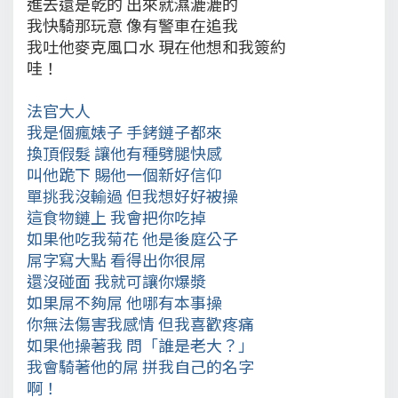
進去還是乾的 出來就濕漉漉的
我快騎那玩意 像有警車在追我
我吐他麥克風口水 現在他想和我簽約
哇！
法官大人
我是個瘋婊子 手銬鏈子都來
換頂假髮 讓他有種劈腿快感
叫他跪下 賜他一個新好信仰
單挑我沒輸過 但我想好好被操
這食物鏈上 我會把你吃掉
如果他吃我菊花 他是後庭公子
屌字寫大點 看得出你很屌
還沒碰面 我就可讓你爆漿
如果屌不夠屌 他哪有本事操
你無法傷害我感情 但我喜歡疼痛
如果他操著我 問「誰是老大？」
我會騎著他的屌 拼我自己的名字
啊！