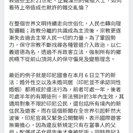
看待上帝造成也默許的雜交亂倫？
在整個世界文明持續走向世俗化，人民也轉向理
智邏輯；政教分離的共識成為主流後，宗教更逐
漸失去過去主宰人民一切的力量。為了鞏固勢
力，保守宗教不斷找尋各種管道介入政治，以仁
義道德為名，透過不肖政客立法，強制所有的鄉
民嚥下從前山頂洞人的保守偏見及變態理念。
最近的例子就是印尼國會在本月 6 日立下的新
法：婚外性交以及未婚同居（印尼並不承認同性
婚姻）都將成於違法行為，前者可處一年，後者
可處半年的有期徒刑。新法預計於3年內生效，其
適用對象不限於印尼公民，還包括所有境內的新
住民及遊客。而在這個新聞在全世界引起軒然大
波後，印尼官員又緊急公開聲明，表示國際遊客
無需擔心，因為違反新規定只有在當事人的父
母、配偶或子女提告後才會被起訴，同時登記入