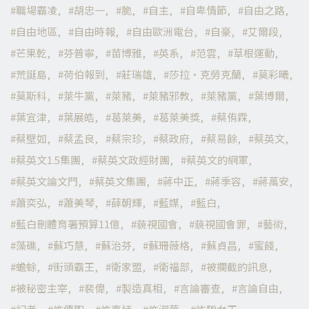
職場霸凌
胡忠一
脆
自主
自卑情節
自由之路
自由地區
自由時報
自由歐洲電台
自豪
艾爾段
芒果乾
芬普寧
苗博雅
英系
范雲
草根運動
荒誕島
荷伯報到
莊瑞雄
莎拉·克勞克蘭
莫彩曦
莫斯科
萊牛黨
萊豬
萊豬邪教
萊豬黨
葉博爾
葉宜津
葉展皓
葛萊美
葛萊美獎
蔡侑霖
蔡壁如
蔡孟良
蔡宗珍
蔡政府
蔡易餘
蔡英文
蔡英文1.5集團
蔡英文政經財團
蔡英文的網軍
蔡英文論文門
蔡英文集團
蔣中正
蔣季容
蔣萬安
蕭奕弘
蕭美琴
薛朝輝
藍媒
藍白
藍白刪體育署預算11億
藐視國會
藐視國會罪
藝術
藻礁
蘇巧慧
蘇治芬
蘇珊薇格
蘇貞昌
蜜餞
蟾蜍
街頭霸王
衛家盟
衛福部
被攔截的訊息
被秘密主宰
裴偉
製造真相
言論審查
言論自由