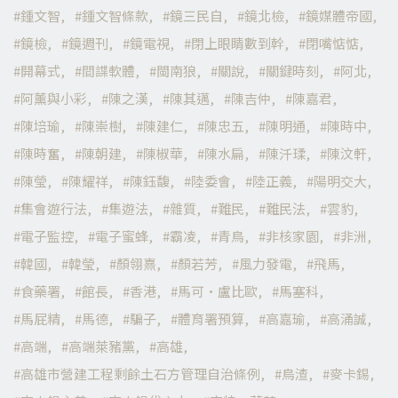
鍾文智
鍾文智條款
鏡三民自
鏡北檢
鏡媒體帝國
鏡檢
鏡週刊
鏡電視
閉上眼睛數到幹
閉嘴惦惦
開幕式
間諜軟體
閩南狼
關說
關鍵時刻
阿北
阿薰與小彩
陳之漢
陳其邁
陳吉仲
陳嘉君
陳培瑜
陳崇樹
陳建仁
陳忠五
陳明通
陳時中
陳時奮
陳朝建
陳椒華
陳水扁
陳汘瑈
陳汶軒
陳瑩
陳耀祥
陳鈺馥
陸委會
陸正義
陽明交大
集會遊行法
集遊法
雜質
難民
難民法
雲豹
電子監控
電子蜜蜂
霸凌
青鳥
非核家園
非洲
韓國
韓瑩
顏翎熹
顏若芳
風力發電
飛馬
食藥署
館長
香港
馬可·盧比歐
馬塞科
馬屁精
馬德
騙子
體育署預算
高嘉瑜
高涌誠
高端
高端萊豬黨
高雄
高雄市營建工程剩餘土石方管理自治條例
鳥渣
麥卡錫