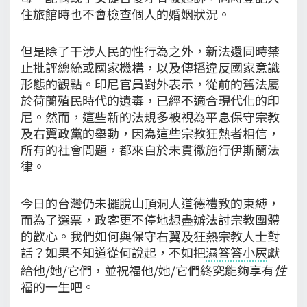
住旅館時也不會檢查個人的婚姻狀況。
但是除了干涉人民的性行為之外，新法還同時禁
止批評總統或國家機構，以及傳播違反國家意識
形態的觀點。印尼官員對外表示，從前的舊法屬
於荷蘭殖民時代的遺毒，已經不適合現代化的印
尼。然而，這些新的法規多被視為平息保守宗教
及右翼政黨的舉動，因為這些宗教狂熱者相信，
所有的社會問題，都來自於未貫徹施行伊斯蘭法
律。
今日的台灣仍未擺脫山頂洞人道德禮教的束縛，
而為了選票，政客更不停地想盡辦法討宗教團體
的歡心。我們如何與保守右翼及狂熱宗教人士對
話？如果不知道從何說起，不如把
濕答答小屄
獻
給他/她/它們，並祝福他/她/它們終究能夠享有
性
福的一生吧。