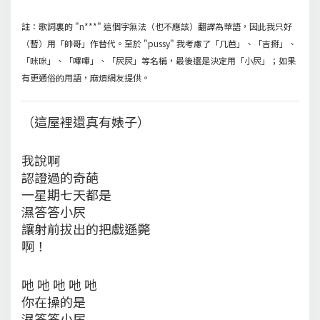
註：歌詞裏的 "n***" 這個字無法（也不應該）翻譯為華語，因此我只好
（暫）用「帥哥」作替代。至於 "pussy" 我考慮了「几芭」、「吉掰」、
「咪咪」、「嗶嗶」、「屄屄」等名稱，最後還是決定用「小屄」；如果
有更通俗的用語，麻煩網友提供。
（這屋裡還真有婊子）
我說啊
認證過的奇葩
一星期七天都是
濕答答小屄
讓射前拔出的把戲遜斃
啊！
吔 吔 吔 吔 吔
你在操的是
濕答答小屄