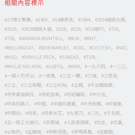
相關內容標示
1.5博士集團
1450
14歲男孩
1984
2024總統大選
2025
2028總統大選
228
519
519遊行
716
726
AMANDA MONTELL
BLM
BNT
BELLINGCAT
BOB MARLEY
CDC
CULTISH
NCC
NSO
ORVILLE PECK
SINEAD
TDR
WILLIE NELSON
LGBTQ
WAR
一九八四
一二三
一個人也可以
一夜情
三位一體
三接
三民自
三立
三立新聞
三立村姑
上癮
不法關說罪
世界愛滋病日
世紀血案
世紀騙局
中介法
中共同路人
中國
中國共產黨
中天新聞
中選會
中間白
丹麥
丹麥女王
九把刀
二元
于北辰
五一勞工大遊行
京華城
人民是頭家
仇女
代溝
以色列
企鵝妹
伊斯坦堡
伊瑪莫魯
伍勝園