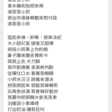
拿水桶和拖把來擦
濕答答小屄
使出你渾身解數來對付這
濕答答小屄
猛起來操，帥哥，屌無法紀
大小超尺度 硬度又超標
把這小屄奉上你的臉
鼻子蹭來蹭去像刷卡
我跳上去 大力騎
我作凱格爾 弟弟幹內勤
往嘴吐口水 看著我眼睛
小屄水汪汪 跳進來潛泳
把我綁起來 假裝我被嚇到
玩角色扮演 我會做好裝扮
我要你把那輛大麥克貨車
泊進這小車庫裡
打出奶油 讓我狂叫