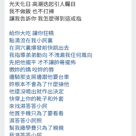
光天化日 高潮迭起引人矚目
我不做飯 也不打掃
讓我告訴你 我怎麼得到這戒指
給你大吃 讓你狂嚥
點滴流在我小屄裏
在洞穴裏爆發前快跳出去
我指導弟弟動向 不洩漏我任何風向
先把他擺平 才不讓帥哥擺佈
撒妳的嬌 咬妳的唇
邊騎那支屌邊跟他要台車
妳根本不會為了什麼操他
他還沒噴出就作出決定
快穿上你的靴子和外套
來找濕答答小屄
他買手機只為了要看看
濕答答小屄照
幫我繳學費只為了親親
我濕答答小屄