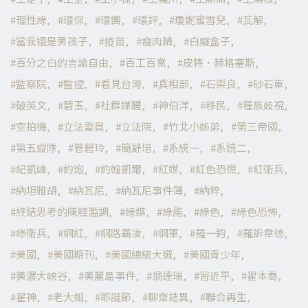
理性綠
環保
環團
環評
瓊妮蜜雪兒
瓦解
當我還是男孩子
疫苗
瘦肉精
白癡盒子
百分之白的言論自由
百工百業
皮特·赫格塞斯
監察院
監控
看見台灣
真相部
石崇良
砂石車
破英文
碧玉
社群媒體
神伯洋
移民
種族歧視
空拍機
立法委員
立法院
竹北小姊弟
第三帝國
第五縱隊
管碧玲
簡舒培
系統一
系統二
紀凱峰
約炮
約翰凱爾
紅媒
紅色恐慌
紅衛兵
納坦雅胡
納瓦尼
納瓦尼事件簿
納粹
終結思考的陳腔濫調
綠媒
綠能
綠色
綠色恐怖
綠衛兵
網紅
網路霸凌
網軍
羅一鈞
羅訴韋德
美國
美國期刊
美國總統大選
美國青少年
美濃大峽谷
美麗島事件
翁達瑞
習近平
翟本喬
翟神
老大姐
耶誕節
聊齋誌異
聯合再生