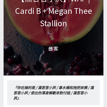
Cardi B + Megan Thee
Cardi B + Megan Thee
Stallion
Stallion
台客
台客
『你在操的是 / 濕答答小屄 / 拿水桶和拖把來擦 / 濕
答答小屄 / 使出你渾身解數來對付這 / 濕答答小
屄』