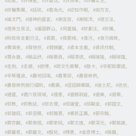
記者
許傳聖
許嘉恬
許淑華
詐騙女王
詐騙集團
話術
詹為元
認知作戰
說方言
論文門
諸神的盛宴
謝宜容
謝銘洋
證交法
證券交易法
護國群山
貝靈貓
財劃法
財團
財政收支劃分法
貧窮
貧窮線
貪污
貪污腐敗
費鴻泰
賀德芬
賀錦麗
資本主義
資訊作戰
賈永婕
賴品妤
賴惠員
賴清德
賴瑞隆
賴瑞雄
走狗
走讀
趙博
跨文化衝擊
路卡
辛妮歐康諾
辛蒂羅波
農地回填
農業部
農發條例
農發條例施行細則
農藥
迢迢歸鄉路
迪士尼
迷信
通靈
週六夜現場
違憲
選務瑕疵
選美
選舉
邪教
邪教話
邱志偉
邱議瑩
邱顯金
郭國文
郭建鈺
郭昱晴
郭雅慧
鄉民正義
鄒宗翰
鄭亦麟
鄭南榕
鄭家純
鄭文逸
鄭深元
鄭銘謙
鄭麗君
鄭麗文
酷兒
釋憲
金恩博士
錫蘭