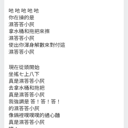
吔 吔 吔 吔 吔
你在操的是
濕答答小屄
拿水桶和拖把來擦
濕答答小屄
使出你渾身解數來對付這
濕答答小屄
現在從頭開始
坐搖七上八下
真是濕答答小屄
去拿水桶和拖把
真是濕答答小屄
我強調是 答！答！答！
的濕答答小屄
像鍋裡噗噗噗的通心麵
真是濕答答小屄