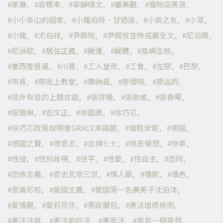
家暴
容積率
寧靜禱文
審美觀
寵物店男孩
小小多山的國家
小羅伯特·甘迺迪
小英之友
小草
小龍
尤伯祥
尹錫悅
尹錫悅宣佈戒嚴全文
尼泊爾
尼詠歐
居住正義
屍僵
屍體
島嶼生態
崔西查普曼
川普
工人皇帝
工會
左膠
巴黎
市長
帶我上教堂
康納曼
廖偉翔
廖品鈞
弦外有音的上膛言語
張啓楷
張敦威
張春暉
張雅琳
彭文正
徐國勇
徐巧芯
徐巧芯政策說明會GRACE來踢館
復甦安妮
德國
德國之聲
德意志
志祺七七
快思慢想
快車
性侵
性別歧視
性平
性愛
性自主
恐同
恐怖主義
恩史瓦帝三世
情人節
情歌
情色
意識形態
愛國主義
愛國第一名美男子沈伯洋
愛情觀
愛莉莎莎
憲政膿包
憲法增修條例
憲法法庭
憲法訴訟法
憲訴法
我有一個夢想