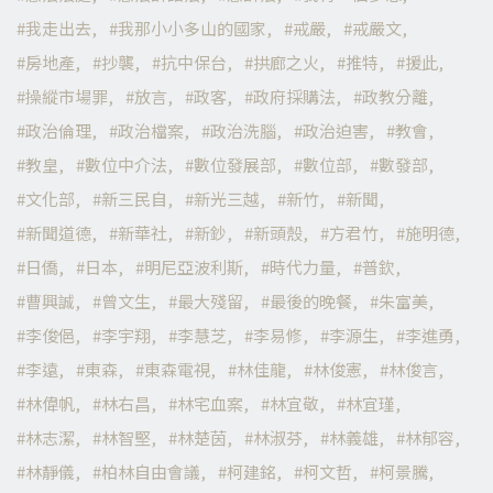
我走出去
我那小小多山的國家
戒嚴
戒嚴文
房地產
抄襲
抗中保台
拱廊之火
推特
援此
操縱市場罪
放言
政客
政府採購法
政教分離
政治倫理
政治檔案
政治洗腦
政治迫害
教會
教皇
數位中介法
數位發展部
數位部
數發部
文化部
新三民自
新光三越
新竹
新聞
新聞道德
新華社
新鈔
新頭殼
方君竹
施明德
日僑
日本
明尼亞波利斯
時代力量
普欽
曹興誠
曾文生
最大殘留
最後的晚餐
朱富美
李俊俋
李宇翔
李慧芝
李易修
李源生
李進勇
李遠
東森
東森電視
林佳龍
林俊憲
林俊言
林偉帆
林右昌
林宅血案
林宜敬
林宜瑾
林志潔
林智堅
林楚茵
林淑芬
林義雄
林郁容
林靜儀
柏林自由會議
柯建銘
柯文哲
柯景騰