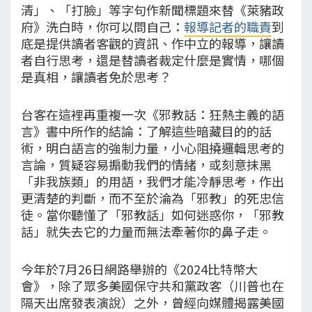
清」、「打臉」等字句作新聞標題來替《萊豬政
府》洗白時，你可以問自己：
報導記者的職責
到
底是提供讀者客觀的資訊、作中立的報導，讓讀
者自行思考，還是替讀者裁定什麼是實情，哪個
是真相，讓讀者免於思考？
台客在這裡再重複一次《邪教話：狂熱主義的語
言》書中所作的結論：了解這些暗藏目的的話
術，明白語言的強制力量，小心阻撓邏輯思考的
言論，質疑容易搧動我們的情緒，或刻意抹黑
「非我族類」的用語，我們才能冷靜思考，作出
更清楚的判斷，而不至於淪為「邪教」的死忠信
徒。當你聽懂了「邪教話」如何迷惑你，「邪教
話」就失去它的力量而無法牽著你的鼻子走。
今年於7月26日網路舉辦的《2024比特幣大
會》，除了眾多美國保守共和黨政客（川普也在
隔天出席發表演說）之外，曾經向媒體揭露美國