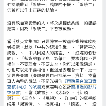
們持續收到「系統一」錯誤的干擾，「系統二」
仍舊可以作出正確的結論。
沒有親自查證過的人，將永遠相信系統一的錯誤
結論，因為「系統二」不會被啟動。
當《蔡英文集團》只要弊案一被黨外媒體或吹哨
者揭露，就以「中共的認知作戰」、「習近平的
統戰」、「中共同路人的謠言」、「紅媒的假新
聞」、「藍媒的假消息」為藉口，要求鄉民不要
相信、不要理會、不要去查。你可以乖乖聽話，
你也可以先不要相信，但還是去理會一下，更一
定要去查證（查證是要自己找第一手資料，找當
事人完整的說法，不是光採信
《
萊豬黨
台灣事實
查核中心》的唬爛
或黨媒精心設計
剪接過的影片
或發言
）。當《放言》、《太報》、《新頭
殼》、《三立》、《民視》、《自由》的寫手紛
紛用「揭實情」、「揭真相」、「闢謠」、「澄