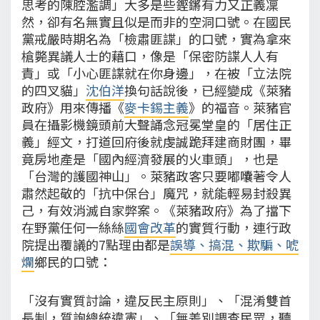
思考的陳腔濫調」大多是些鏗鏘有力又正義凜
然，卻有名無實且似是而非的空洞口號。在國民
黨戒嚴時期名為「檢肅匪諜」的口號，實為拿來
槍斃異議人士的藉口，像是「保密防諜人人有
責」或「小心匪諜就在你身邊」，在被「立法院
的四叉貓」
沈伯洋
換句話說後，已經變成《萊豬
政府》用來傳播《
麥卡錫主義
》的福音。萊豬官
員在攝影機鏡頭前大聲誦念冠冕堂皇的「居住正
義」經文，打道回府後就虔誠跪拜建商財團，畢
竟房地產是「國內經濟發展的火車頭」，也是
「台灣的護國神山」。萊豬政客只要嘟囔著令人
肅然起敬的「抗中保台」魔咒，就能輕易封殺異
己，有效消滅自家弊案。《萊豬政府》為了擋下
在野黨任何一絲絲
國會改革
的實質行動，連行政
院提出覆議的7點理由都是
誤導、搞混、欺騙、唬
爛
鄉民的口號：
「沒有實質討論，違反民主原則」、「混淆雙首
長制，質詢總統違憲」、「無差別調查民眾，聽