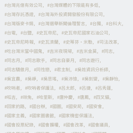
台灣兆億有效公司
台灣媒體的下限能有多低
台灣存託憑證
台灣海外投資開發股份有限公司
台灣版麥卡錫
台灣選舉新聞倫理誓言
台獨
台科大
台電
台鹽
史瓦帝尼
史瓦帝尼國家石油公司
史瓦帝尼時報
史瓦濟蘭
史蒂芬·米勒
司法改革
吃台灣米當中國鬼
吉米夜現場
吉米金莫
同志
同志月
同志歌手
同志自豪月
同志遊行
同志驕傲月
同性戀
君主制
吳姓資訊分析師
吳宜農
吳崢
吳思瑤
吳沛憶
吳釗燮
吳靜怡
吹哨者
吹哨者保護法
呂太郎
呂捷
呂秀蓮
呱吉
咪兔
哈里斯
唐仲慶
唐鳳
四叉貓
回家的路
國台辦
國圖
國安局
國安會
國家主義
國家圖書館
國家機密保護法
國會投票紀錄
國會擴權
國會改革
國會議員