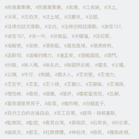
民進黨集團
民鏡黨集團
氣爆
江貞諭
沃土
沃草
沈伯洋
沈土城
沈慶京
法國
法律白話文運動
法白
法綠白賊話運動
波音737
波音787
洪一中
洪健益
洪耀福
派拉蒙
海鯤號
深綠
清新藍
渢佑風場
港澳條例
溫斯坦
溫暖的魄力
潘孟安
潛艦國造
澳門
炒股
無人機
無名氏
無國界記者
爐渣
父權
父親
牛仔
狗腿
猶太人
王世堅
王俊力
王定宇
王室
王小棣
王義川
王顯瑜
王鴻薇
理性綠
環保
環團
環評
瓊妮蜜雪兒
瓦解
當我還是男孩子
疫苗
瘦肉精
白癡盒子
百分之白的言論自由
百工百業
皮特·赫格塞斯
監察院
監控
看見台灣
真相部
石崇良
砂石車
破英文
碧玉
社群媒體
神伯洋
移民
種族歧視