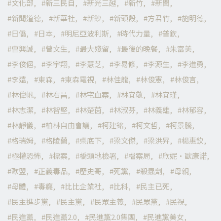
文化部
新三民自
新光三越
新竹
新聞
新聞道德
新華社
新鈔
新頭殼
方君竹
施明德
日僑
日本
明尼亞波利斯
時代力量
普欽
曹興誠
曾文生
最大殘留
最後的晚餐
朱富美
李俊俋
李宇翔
李慧芝
李易修
李源生
李進勇
李遠
東森
東森電視
林佳龍
林俊憲
林俊言
林偉帆
林右昌
林宅血案
林宜敬
林宜瑾
林志潔
林智堅
林楚茵
林淑芬
林義雄
林郁容
林靜儀
柏林自由會議
柯建銘
柯文哲
柯景騰
格瑞姆
格陵蘭
桌底下
梁文傑
梁洪昇
楊惠欽
極權恐怖
標案
橋頭地檢署
檔案局
欣妮·歐康諾
歐盟
正義毒品
歷史哥
死黨
殺蟲劑
母親
母體
毒癮
比比企業社
比科
民主已死
民主進步黨
民主黨
民眾主義
民眾黨
民視
民進黨
民進黨2.0
民進黨2.0集團
民進黨美女