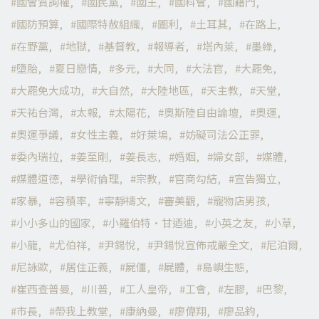
國會質詢權
國民黨
國王
國科會
國籍門
國防預算
國際特赦組織
圖利
土耳其
在路上
在野黨
地獄
基督教
報導者
塔內萊
墨綠
墮胎
夏日戀情
多元
大同
大法官
大罷免
大罷免大成功
大自然
大陸地區
天主教
天堂
天祐台灣
太報
太陽花
奧斯陸自由論壇
奧運
奧運爭議
女性主義
好萊塢
妨礙司法公正罪
委內瑞拉
姜至剛
姜長志
婚姻
婦女部
媒體
媒體道德
學術倫理
宗教
官商勾結
宣告獨立
家暴
容積率
寧靜禱文
審美觀
寵物店男孩
小小多山的國家
小羅伯特·甘迺迪
小英之友
小草
小龍
尤伯祥
尹錫悅
尹錫悅宣佈戒嚴全文
尼泊爾
尼詠歐
居住正義
屍僵
屍體
島嶼生態
崔西查普曼
川普
工人皇帝
工會
左膠
巴黎
市長
帶我上教堂
康納曼
廖偉翔
廖品鈞