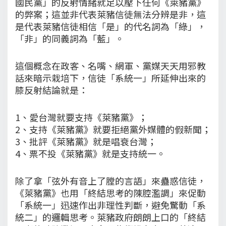
國民黨」的反射情緒就足以壓下任何《萊豬黨》
的弊案；這並非代表萊豬信徒無法分辨是非，這
是代表萊豬信徒相信「是」的代名詞為「綠」，
「非」的同義詞為「藍」。
這個概念在政客、名嘴、網軍、黨媒天天用邪教
話來暗示栽培下，信徒「系統一」所延伸出來的
膝反射結論就是：
1、愛台灣就要支持《萊豬黨》；
2、支持《萊豬黨》就要拒絕黨外媒體的假新聞；
3、批評《萊豬黨》就是唱衰台灣；
4、票不投《萊豬黨》就是支持統一。
除了拿「弦外有音上了膛的言語」來蠱惑信徒，
《萊豬黨》也用「終結思考的陳腔濫調」來促動
「系統一」迅速作出非理性判斷，避免驚動「系
統二」的邏輯思考。萊豬政府朗朗上口的「終結