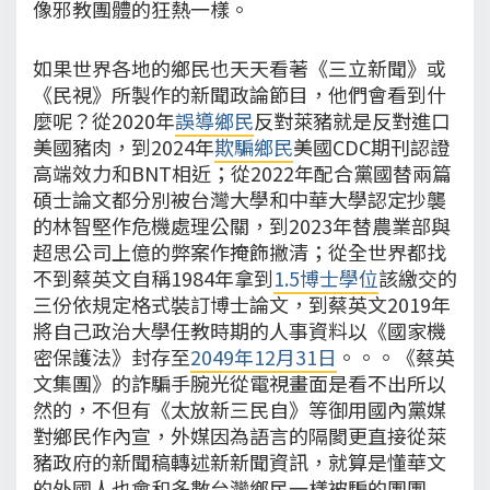
像邪教團體的狂熱一樣。
如果世界各地的鄉民也天天看著《三立新聞》或
《民視》所製作的新聞政論節目，他們會看到什
麼呢？從2020年
誤導鄉民
反對萊豬就是反對進口
美國豬肉，到2024年
欺騙鄉民
美國CDC期刊認證
高端效力和BNT相近；從2022年配合黨國替兩篇
碩士論文都分別被台灣大學和中華大學認定抄襲
的林智堅作危機處理公關，到2023年替農業部與
超思公司上億的弊案作掩飾撇清；從全世界都找
不到蔡英文自稱1984年拿到
1.5博士學位
該繳交的
三份依規定格式裝訂博士論文，到蔡英文2019年
將自己政治大學任教時期的人事資料以《國家機
密保護法》封存至
2049年12月31日
。。。《蔡英
文集團》的詐騙手腕光從電視畫面是看不出所以
然的，不但有《太放新三民自》等御用國內黨媒
對鄉民作內宣，外媒因為語言的隔閡更直接從萊
豬政府的新聞稿轉述新新聞資訊，就算是懂華文
的外國人也會和多數台灣鄉民一樣被騙的團團