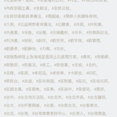
內政部國土署
全動法
全民公投
全民防衛動員準備法
兩國論
兩岸人民關係條例
八炯
公益揭弊者保護法
公聽會
共匪
共和黨
共產黨
冰島
出櫃
分崩離析
分手
刑事訴訟法
判決書
剝削
創作
劉世芳
劉宇席
劉寶傑
劉康彥
劉靜怡
力暘
功夫
加強取締陸上及海域盜濫採土石處理方案
勇氣
勞動節
勞動部
勞基法
勞工
勞發署
北檢
北約
北韓
匪諜
卓冠廷
卓榮泰
卡舒吉
印尼
原民台
友誼
反共救國
反對黨
反抗
反烏托邦
反猶主義
反罷免
反美
反送中
受虐兒
叛逆
台中
台北地方法院
台北市
台北市長
台北醫院
台大
台奸曹興誠
台客
台客台北
台客寓言
台派
台灣
台灣事實查核中心
台灣人
台灣價值