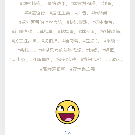
國會擴權
國會改革
國會質詢權
媒體
媒體道德
居住正義
川普
康納曼
弦外有音的上膛言語
快思慢想
抗中保台
新聞道德
李進勇
林智堅
林志潔
極權恐怖
民主進步黨
沈伯洋
瘦肉精
立法院
系統一
系統二
終結思考的陳腔濫調
綠媒
網軍
萊牛黨
詐騙集團
認知作戰
資訊作戰
邪教話
高端萊豬黨
麥卡錫主義
台客