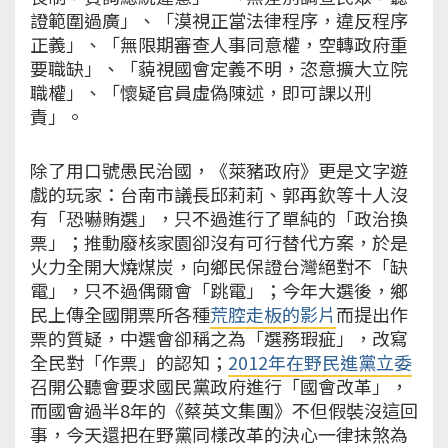
證範圍過廣」、「漠視正當法律程序，違反程序
正義」、「無限期審查人事同意權，空轉政府重
要職缺」、「藐視國會定義不明，恣意擴大立院
職權」、「懷疑官員虛偽陳述，即可課以刑
責」。
除了用口號愚民治國，《萊豬政府》更是文字遊
戲的玩家：台南市議長邱莉莉、郭再欽等十人沒
有「恐嚇賄選」，只不過進行了單純的「政治換
票」；推動廢核家園卻沒有可行替代方案，於是
火力全開大燒煤炭，向鄉民保證台灣絕對不「缺
電」，只不過偶爾會「跳電」；今年大選後，鄉
民上傳全國開票所各種
荒腔走板的影片
而提出作
票的質疑，中選會卻稱之為「選務瑕疵」，改寫
全民對「作票」的認知；
2012年在野民進黨立委
召開公聽會要求國民黨政府進行「國會改革」，
而國會過半8年的《蔡英文集團》不但假裝沒這回
事，今天還把在野黨同樣改革的決心一律抹煞為