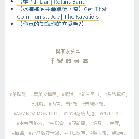
【騙子】Liar | Rollins Band
【逮捕那名共產黨徒，喬】Get That
Communist, Joe | The Kavaliers
【你真的認識你的立委嗎?】
與朋友分享:
萊豬黨
蔡英文集團
黨媒
新三民自
製造真相
北韓
內宣
邪教
萊豬邪教
AMANDA MONTELL
2024總統大選
CULTISH
中共同路人
中選會
假新聞
偏見
共匪
匪諜
台灣版麥卡錫
司法改革
吳思瑤
呱吉