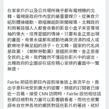
在家家戶戶以及公共場所幾乎都有電視機的北
韓，電視是政府作內宣的最重要媒介。從美食介
紹到體操運動，歌唱舞蹈到新聞報導，北韓政府
利用著這個人人都會收看的影音小盒子來宣導領
袖的偉大，培育愛國的情操。只要有金正恩出現
的畫面，背景永遠都有感動地痛哭流涕的成人或
歡樂地手舞足蹈的孩子。在北韓，國家的代名詞
是政黨，《朝鮮勞動黨》是國民宗教，金正恩是
全民的上帝。我們雖然不懂這些影片中的語言，
北韓政府的企圖卻在這些精心安排的畫面中一覽
無遺。
Fairlie 把這些節目內容剪接後放上串流平台，竟
出乎意料地受到廣大的迴響，頻道的訂閱者已接
近一百萬。接受 CNN 訪問時，Fairlie 說他相信這
些節目絕對有力量可以影響觀看者，而他也很驚
訝來自世界各地的鄉民對這些影片的著迷，就好