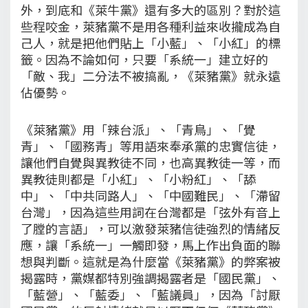
外，到底和《萊牛黨》還有多大的區別？對於這
些程咬金，萊豬黨不是用各種利益來收攏成為自
己人，就是把他們貼上「小藍」、「小紅」的標
籤。因為不論如何，只要「系統一」建立好的
「敵、我」二分法不被搞亂，《萊豬黨》就永遠
佔優勢。
《萊豬黨》用「辣台派」、「青鳥」、「覺
青」、「國務青」等用語來奉承黨的忠實信徒，
讓他們自覺與異教徒不同，也高異教徒一等，而
異教徒則都是「小紅」、「小粉紅」、「舔
中」、「中共同路人」、「中國難民」、「滯留
台灣」，因為這些用詞在台灣都是「弦外有音上
了膛的言語」，可以激發萊豬信徒強烈的情緒反
應，讓「系統一」一觸即發，馬上作出負面的聯
想與判斷。這就是為什麼當《萊豬黨》的弊案被
揭露時，黨媒都特別強調揭露者是「國民黨」、
「藍營」、「藍委」、「藍議員」，因為「討厭