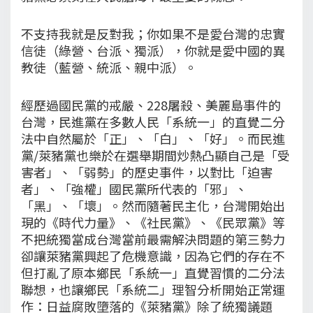
不支持我就是反對我；你如果不是愛台灣的忠實
信徒（綠營、台派、獨派），你就是愛中國的異
教徒（藍營、統派、親中派）。
經歷過國民黨的戒嚴、228屠殺、美麗島事件的
台灣，民進黨在多數人民「系統一」的直覺二分
法中自然屬於「正」、「白」、「好」。而民進
黨/萊豬黨也樂於在選舉期間炒熱凸顯自己是「受
害者」、「弱勢」的歷史事件，以對比「迫害
者」、「強權」國民黨所代表的「邪」、
「黑」、「壞」。然而隨著民主化，台灣開始出
現的《時代力量》、《社民黨》、《民眾黨》等
不把統獨當成台灣當前最需解決問題的第三勢力
卻讓萊豬黨興起了危機意識，因為它們的存在不
但打亂了原本鄉民「系統一」直覺習慣的二分法
聯想，也讓鄉民「系統二」理智分析開始正常運
作：日益腐敗墮落的《萊豬黨》除了統獨議題