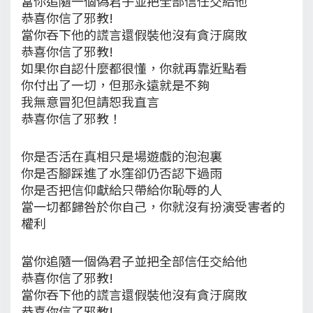
當你追隨一個偽君子並把全部信任交給他
恭喜你信了邪教!
當你吞下他的謊言還假裝他沒有貪汙腐敗
恭喜你信了邪教!
如果你自認什麼都很懂，你就再靠近點看
你付出了一切，但那永遠就是不夠
我無意冒犯但請恕我直言
恭喜你信了邪教！
你是否活在真相只是場遊戲的泡泡裏
你是否腳踩進了水窪卻仍否認下過雨
你是否把信仰獻給只帶給你恥辱的人
當一切都歸咎於你自己，你就沒有扮演受害者的
權利
當你追隨一個偽君子並把全部信任交給他
恭喜你信了邪教!
當你吞下他的謊言還假裝他沒有貪汙腐敗
恭喜你信了邪教!