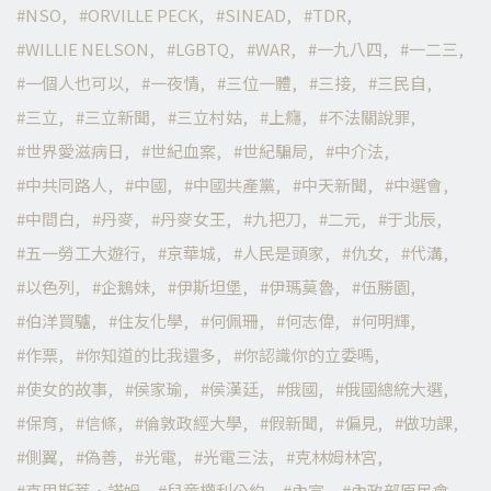
NSO
ORVILLE PECK
SINEAD
TDR
WILLIE NELSON
LGBTQ
WAR
一九八四
一二三
一個人也可以
一夜情
三位一體
三接
三民自
三立
三立新聞
三立村姑
上癮
不法關說罪
世界愛滋病日
世紀血案
世紀騙局
中介法
中共同路人
中國
中國共產黨
中天新聞
中選會
中間白
丹麥
丹麥女王
九把刀
二元
于北辰
五一勞工大遊行
京華城
人民是頭家
仇女
代溝
以色列
企鵝妹
伊斯坦堡
伊瑪莫魯
伍勝園
伯洋買驢
住友化學
何佩珊
何志偉
何明輝
作票
你知道的比我還多
你認識你的立委嗎
使女的故事
侯家瑜
侯漢廷
俄國
俄國總統大選
保育
信條
倫敦政經大學
假新聞
偏見
做功課
側翼
偽善
光電
光電三法
克林姆林宮
克里斯蒂·諾姆
兒童權利公約
內宣
內政部原民會