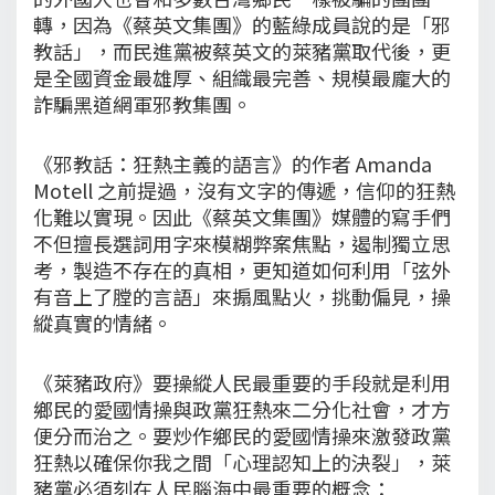
轉，因為《蔡英文集團》的藍綠成員說的是「邪
教話」，而民進黨被蔡英文的萊豬黨取代後，更
是全國資金最雄厚、組織最完善、規模最龐大的
詐騙黑道網軍邪教集團。
《邪教話：狂熱主義的語言》的作者 Amanda
Motell 之前提過，沒有文字的傳遞，信仰的狂熱
化難以實現。因此《蔡英文集團》媒體的寫手們
不但擅長選詞用字來模糊弊案焦點，遏制獨立思
考，製造不存在的真相，更知道如何利用「弦外
有音上了膛的言語」來搧風點火，挑動偏見，操
縱真實的情緒。
《萊豬政府》要操縱人民最重要的手段就是利用
鄉民的愛國情操與政黨狂熱來二分化社會，才方
便分而治之。要炒作鄉民的愛國情操來激發政黨
狂熱以確保你我之間「心理認知上的決裂」，萊
豬黨必須刻在人民腦海中最重要的概念：