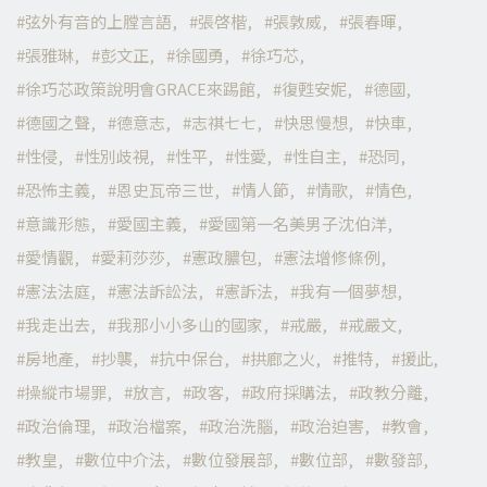
弦外有音的上膛言語
張啓楷
張敦威
張春暉
張雅琳
彭文正
徐國勇
徐巧芯
徐巧芯政策說明會GRACE來踢館
復甦安妮
德國
德國之聲
德意志
志祺七七
快思慢想
快車
性侵
性別歧視
性平
性愛
性自主
恐同
恐怖主義
恩史瓦帝三世
情人節
情歌
情色
意識形態
愛國主義
愛國第一名美男子沈伯洋
愛情觀
愛莉莎莎
憲政膿包
憲法增修條例
憲法法庭
憲法訴訟法
憲訴法
我有一個夢想
我走出去
我那小小多山的國家
戒嚴
戒嚴文
房地產
抄襲
抗中保台
拱廊之火
推特
援此
操縱市場罪
放言
政客
政府採購法
政教分離
政治倫理
政治檔案
政治洗腦
政治迫害
教會
教皇
數位中介法
數位發展部
數位部
數發部