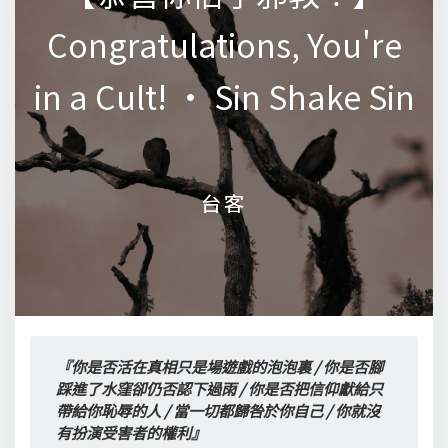
Congratulations, You're
Congratulations, You're
in a Cult! • Sin Shake Sin
in a Cult! • Sin Shake Sin
台客
台客
『你是否活在真相只是場遊戲的泡泡裏 / 你是否腳
踩進了水窪卻仍否認下過雨 / 你是否把信仰獻給只
帶給你恥辱的人 / 當一切都歸咎於你自己 / 你就沒
有扮演受害者的權利』