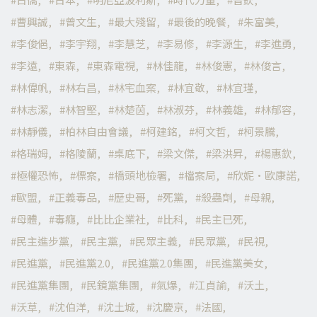
曹興誠
曾文生
最大殘留
最後的晚餐
朱富美
李俊俋
李宇翔
李慧芝
李易修
李源生
李進勇
李遠
東森
東森電視
林佳龍
林俊憲
林俊言
林偉帆
林右昌
林宅血案
林宜敬
林宜瑾
林志潔
林智堅
林楚茵
林淑芬
林義雄
林郁容
林靜儀
柏林自由會議
柯建銘
柯文哲
柯景騰
格瑞姆
格陵蘭
桌底下
梁文傑
梁洪昇
楊惠欽
極權恐怖
標案
橋頭地檢署
檔案局
欣妮·歐康諾
歐盟
正義毒品
歷史哥
死黨
殺蟲劑
母親
母體
毒癮
比比企業社
比科
民主已死
民主進步黨
民主黨
民眾主義
民眾黨
民視
民進黨
民進黨2.0
民進黨2.0集團
民進黨美女
民進黨集團
民鏡黨集團
氣爆
江貞諭
沃土
沃草
沈伯洋
沈土城
沈慶京
法國