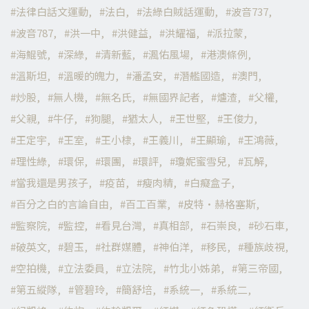
法律白話文運動
法白
法綠白賊話運動
波音737
波音787
洪一中
洪健益
洪耀福
派拉蒙
海鯤號
深綠
清新藍
渢佑風場
港澳條例
溫斯坦
溫暖的魄力
潘孟安
潛艦國造
澳門
炒股
無人機
無名氏
無國界記者
爐渣
父權
父親
牛仔
狗腿
猶太人
王世堅
王俊力
王定宇
王室
王小棣
王義川
王顯瑜
王鴻薇
理性綠
環保
環團
環評
瓊妮蜜雪兒
瓦解
當我還是男孩子
疫苗
瘦肉精
白癡盒子
百分之白的言論自由
百工百業
皮特·赫格塞斯
監察院
監控
看見台灣
真相部
石崇良
砂石車
破英文
碧玉
社群媒體
神伯洋
移民
種族歧視
空拍機
立法委員
立法院
竹北小姊弟
第三帝國
第五縱隊
管碧玲
簡舒培
系統一
系統二