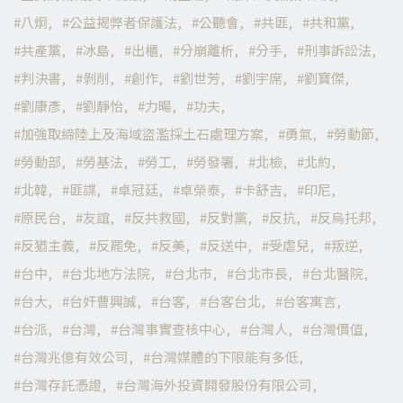
八炯
公益揭弊者保護法
公聽會
共匪
共和黨
共產黨
冰島
出櫃
分崩離析
分手
刑事訴訟法
判決書
剝削
創作
劉世芳
劉宇席
劉寶傑
劉康彥
劉靜怡
力暘
功夫
加強取締陸上及海域盜濫採土石處理方案
勇氣
勞動節
勞動部
勞基法
勞工
勞發署
北檢
北約
北韓
匪諜
卓冠廷
卓榮泰
卡舒吉
印尼
原民台
友誼
反共救國
反對黨
反抗
反烏托邦
反猶主義
反罷免
反美
反送中
受虐兒
叛逆
台中
台北地方法院
台北市
台北市長
台北醫院
台大
台奸曹興誠
台客
台客台北
台客寓言
台派
台灣
台灣事實查核中心
台灣人
台灣價值
台灣兆億有效公司
台灣媒體的下限能有多低
台灣存託憑證
台灣海外投資開發股份有限公司