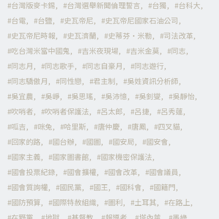
台灣版麥卡錫
台灣選舉新聞倫理誓言
台獨
台科大
台電
台鹽
史瓦帝尼
史瓦帝尼國家石油公司
史瓦帝尼時報
史瓦濟蘭
史蒂芬·米勒
司法改革
吃台灣米當中國鬼
吉米夜現場
吉米金莫
同志
同志月
同志歌手
同志自豪月
同志遊行
同志驕傲月
同性戀
君主制
吳姓資訊分析師
吳宜農
吳崢
吳思瑤
吳沛憶
吳釗燮
吳靜怡
吹哨者
吹哨者保護法
呂太郎
呂捷
呂秀蓮
呱吉
咪兔
哈里斯
唐仲慶
唐鳳
四叉貓
回家的路
國台辦
國圖
國安局
國安會
國家主義
國家圖書館
國家機密保護法
國會投票紀錄
國會擴權
國會改革
國會議員
國會質詢權
國民黨
國王
國科會
國籍門
國防預算
國際特赦組織
圖利
土耳其
在路上
在野黨
地獄
基督教
報導者
塔內萊
墨綠