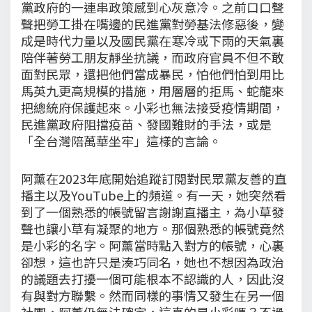
黨政府的一連串政策感到心灰意冷。之前口口聲
聲把勞工掛在嘴邊的民進黨對勞基法修惡後，變
成是時代力量以及國民黨在寒冷或下雨的天氣裏
陪伴著勞工朋友靜坐抗議，而政府官員不但不敢
面對民眾，還把他們當成暴民，怕他們怕到用比
馬英九更高規模的措施，用層層的拒馬、蛇龍來
把總統府保護起來。小彩也無法接受疫情期間，
民進黨政府阻擋疫苗、發國難財的手法，或是
「全台灣陪萬華坐牢」這樣的言論。
阿薰在2023年底開始追蹤訂閱對民眾黨友善的直
播主以及YouTube上的頻道。有一天，她突然看
到了一個熟悉的帳號留言謝謝直播主，為小草發
聲也讓小草有凝聚的地方。那個熟悉的帳號竟然
是小彩的名字。阿薰當時點入對方的帳號，心裏
卻想，這也許只是湊巧同名，她也不想因為政治
的議題去打擾一個可能根本不認識的人，因此沒
有與對方聯繫。然而同樣的事情又發生在另一個
社團，阿薰仍無法確定，這真的是小彩嗎？不過