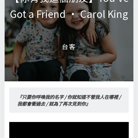
Got a Friend • Carol King
Got a Friend • Carol King
台客
台客
『只要你呼喚我的名字 / 你就知道不管我人在哪裡 / 
我都會衝過去 / 就為了再次見到你』