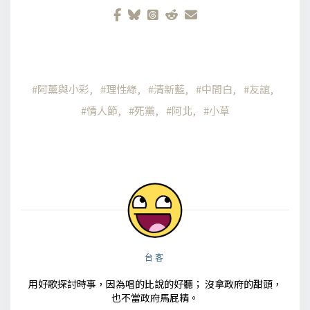
阿薰與小彩
理性綠
清新藍
中間白
友誼
情人節
死黨
阿北
小草
台客
用好歌探討時事，因為唱的比說的好聽； 沒拿政府的甜頭，
也不當政府馬屁精。