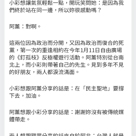
小彩想讓氣氛輕鬆一點，開玩笑問她：是因為我
們終於站在同一邊，所以妳很感動嗎？
阿薰：對啊。
這兩位因為政治而分開，又因為政治而復合的死
黨，第一次的重逢相約在今年1月11日自由廣場
的《釘孤枝》反極權遊行活動。阿薰特別從台南
北上，而小彩則帶著自己的先生。見到多年不見
的好朋友，兩人都淚流滿面。
小彩想跟阿薰分享的話是：在「民主聖地」要撐
下去，加油。
阿薰想跟小彩分享的話是：謝謝妳沒有被傳統媒
體帶走。
兩人想跟觀眾分享的話來自於阿北：台灣人就是