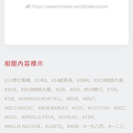
https://www.threads.net/@taike.taipei
相關內容標示
1.5博士集團
1450
14歲男孩
1984
2024總統大選
2025
2028總統大選
228
519
519遊行
716
726
AMANDA MONTELL
BLM
BNT
BELLINGCAT
BOB MARLEY
CDC
CULTISH
NCC
NSO
ORVILLE PECK
SINEAD
TDR
WILLIE NELSON
LGBTQ
WAR
一九八四
一二三