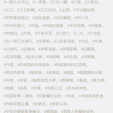
一個人也可以
一夜情
三位一體
三接
三民自
三立
三立新聞
三立村姑
上癮
不法關說罪
世界愛滋病日
世紀血案
世紀騙局
中介法
中共同路人
中國
中國共產黨
中天新聞
中選會
中間白
丹麥
丹麥女王
九把刀
二元
于北辰
五一勞工大遊行
京華城
人民是頭家
仇女
代溝
以色列
企鵝妹
伊斯坦堡
伊瑪莫魯
伍勝園
伯洋買驢
住友化學
何佩珊
何志偉
何明輝
作票
你知道的比我還多
你認識你的立委嗎
使女的故事
侯家瑜
侯漢廷
俄國
俄國總統大選
保育
信條
倫敦政經大學
假新聞
偏見
做功課
側翼
偽善
光電
光電三法
克林姆林宮
克里斯蒂·諾姆
兒童權利公約
內宣
內政部原民會
內政部國土署
全動法
全民公投
全民防衛動員準備法
兩國論
兩岸人民關係條例