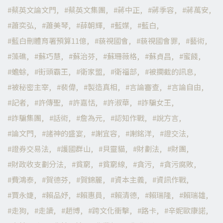
蔡英文論文門
蔡英文集團
蔣中正
蔣季容
蔣萬安
蕭奕弘
蕭美琴
薛朝輝
藍媒
藍白
藍白刪體育署預算11億
藐視國會
藐視國會罪
藝術
藻礁
蘇巧慧
蘇治芬
蘇珊薇格
蘇貞昌
蜜餞
蟾蜍
街頭霸王
衛家盟
衛福部
被攔截的訊息
被秘密主宰
裴偉
製造真相
言論審查
言論自由
記者
許傳聖
許嘉恬
許淑華
詐騙女王
詐騙集團
話術
詹為元
認知作戰
說方言
論文門
諸神的盛宴
謝宜容
謝銘洋
證交法
證券交易法
護國群山
貝靈貓
財劃法
財團
財政收支劃分法
貧窮
貧窮線
貪污
貪污腐敗
費鴻泰
賀德芬
賀錦麗
資本主義
資訊作戰
賈永婕
賴品妤
賴惠員
賴清德
賴瑞隆
賴瑞雄
走狗
走讀
趙博
跨文化衝擊
路卡
辛妮歐康諾