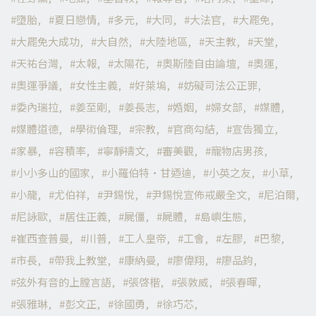
墮胎
夏日戀情
多元
大同
大法官
大罷免
大罷免大成功
大自然
大陸地區
天主教
天堂
天祐台灣
太報
太陽花
奧斯陸自由論壇
奧運
奧運爭議
女性主義
好萊塢
妨礙司法公正罪
委內瑞拉
姜至剛
姜長志
婚姻
婦女部
媒體
媒體道德
學術倫理
宗教
官商勾結
宣告獨立
家暴
容積率
寧靜禱文
審美觀
寵物店男孩
小小多山的國家
小羅伯特·甘迺迪
小英之友
小草
小龍
尤伯祥
尹錫悅
尹錫悅宣佈戒嚴全文
尼泊爾
尼詠歐
居住正義
屍僵
屍體
島嶼生態
崔西查普曼
川普
工人皇帝
工會
左膠
巴黎
市長
帶我上教堂
康納曼
廖偉翔
廖品鈞
弦外有音的上膛言語
張啓楷
張敦威
張春暉
張雅琳
彭文正
徐國勇
徐巧芯