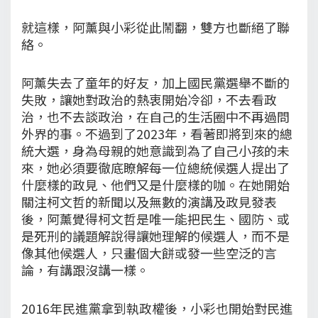
就這樣，阿薰與小彩從此鬧翻，雙方也斷絕了聯
絡。
阿薰失去了童年的好友，加上國民黨選舉不斷的
失敗，讓她對政治的熱衷開始冷卻，不去看政
治，也不去談政治，在自己的生活圈中不再過問
外界的事。不過到了2023年，看著即將到來的總
統大選，身為母親的她意識到為了自己小孩的未
來，她必須要徹底瞭解每一位總統候選人提出了
什麼樣的政見、他們又是什麼樣的咖。在她開始
關注柯文哲的新聞以及無數的演講及政見發表
後，阿薰覺得柯文哲是唯一能把民生、國防、或
是死刑的議題解說得讓她理解的候選人，而不是
像其他候選人，只畫個大餅或發一些空泛的言
論，有講跟沒講一樣。
2016年民進黨拿到執政權後，小彩也開始對民進