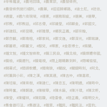
辛蒂羅波
農地回填
農業部
農發條例
農發條例施行細則
農藥
迢迢歸鄉路
迪士尼
迷信
通靈
週六夜現場
違憲
選務瑕疵
選美
選舉
邪教
邪教話
邱志偉
邱議瑩
邱顯金
郭國文
郭建鈺
郭昱晴
郭雅慧
鄉民正義
鄒宗翰
鄭亦麟
鄭南榕
鄭家純
鄭文逸
鄭深元
鄭銘謙
鄭麗君
鄭麗文
酷兒
釋憲
金恩博士
錫蘭
鍾文智
鍾文智條款
鏡三民自
鏡北檢
鏡媒體帝國
鏡檢
鏡週刊
鏡電視
閉上眼睛數到幹
閉嘴惦惦
開幕式
間諜軟體
閩南狼
關說
關鍵時刻
阿北
阿薰與小彩
陳之漢
陳其邁
陳吉仲
陳嘉君
陳培瑜
陳崇樹
陳建仁
陳忠五
陳明通
陳時中
陳時奮
陳朝建
陳椒華
陳水扁
陳汘瑈
陳汶軒
陳瑩
陳耀祥
陳鈺馥
陸委會
陸正義
陽明交大
集會遊行法
集遊法
雜質
難民
難民法
雲豹