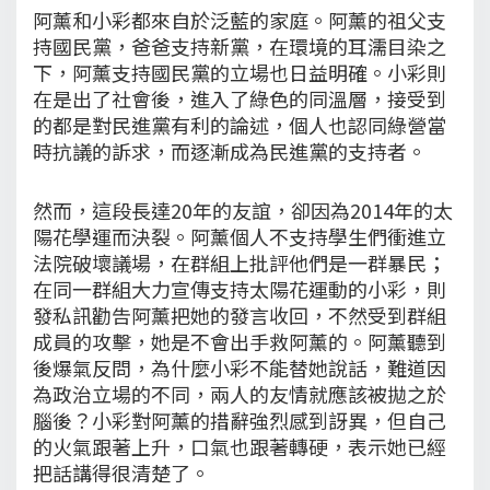
阿薰和小彩都來自於泛藍的家庭。阿薰的祖父支
持國民黨，爸爸支持新黨，在環境的耳濡目染之
下，阿薰支持國民黨的立場也日益明確。小彩則
在是出了社會後，進入了綠色的同溫層，接受到
的都是對民進黨有利的論述，個人也認同綠營當
時抗議的訴求，而逐漸成為民進黨的支持者。
然而，這段長達20年的友誼，卻因為2014年的太
陽花學運而決裂。阿薰個人不支持學生們衝進立
法院破壞議場，在群組上批評他們是一群暴民；
在同一群組大力宣傳支持太陽花運動的小彩，則
發私訊勸告阿薰把她的發言收回，不然受到群組
成員的攻擊，她是不會出手救阿薰的。阿薰聽到
後爆氣反問，為什麼小彩不能替她說話，難道因
為政治立場的不同，兩人的友情就應該被拋之於
腦後？小彩對阿薰的措辭強烈感到訝異，但自己
的火氣跟著上升，口氣也跟著轉硬，表示她已經
把話講得很清楚了。