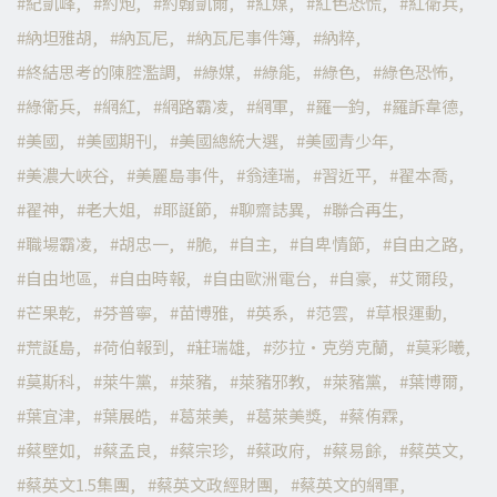
紀凱峰
約炮
約翰凱爾
紅媒
紅色恐慌
紅衛兵
納坦雅胡
納瓦尼
納瓦尼事件簿
納粹
終結思考的陳腔濫調
綠媒
綠能
綠色
綠色恐怖
綠衛兵
網紅
網路霸凌
網軍
羅一鈞
羅訴韋德
美國
美國期刊
美國總統大選
美國青少年
美濃大峽谷
美麗島事件
翁達瑞
習近平
翟本喬
翟神
老大姐
耶誕節
聊齋誌異
聯合再生
職場霸凌
胡忠一
脆
自主
自卑情節
自由之路
自由地區
自由時報
自由歐洲電台
自豪
艾爾段
芒果乾
芬普寧
苗博雅
英系
范雲
草根運動
荒誕島
荷伯報到
莊瑞雄
莎拉·克勞克蘭
莫彩曦
莫斯科
萊牛黨
萊豬
萊豬邪教
萊豬黨
葉博爾
葉宜津
葉展皓
葛萊美
葛萊美獎
蔡侑霖
蔡壁如
蔡孟良
蔡宗珍
蔡政府
蔡易餘
蔡英文
蔡英文1.5集團
蔡英文政經財團
蔡英文的網軍