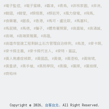
電子監控
電子蜜蜂
霸凌
青鳥
非核家園
非洲
韓國
韓瑩
顏翎熹
顏若芳
風力發電
飛馬
食藥署
館長
香港
馬可·盧比歐
馬塞科
馬屁精
馬德
騙子
體育署預算
高嘉瑜
高涌誠
高端
高端萊豬黨
高雄
高雄市營建工程剩餘土石方管理自治條例
鳥渣
麥卡錫
麥卡錫主義
麥卡錫代言人
麥特·蓋茲
黃人焦慮症候群
黃國昌
黃捷
黃澄柏
黃琬珺
黃重諺
黑手槍
黑熊學院
黑鏡
黨媒
黨檢媒
齊柏林
Copyright © 2026,
台客台北
. All Right Reserved.