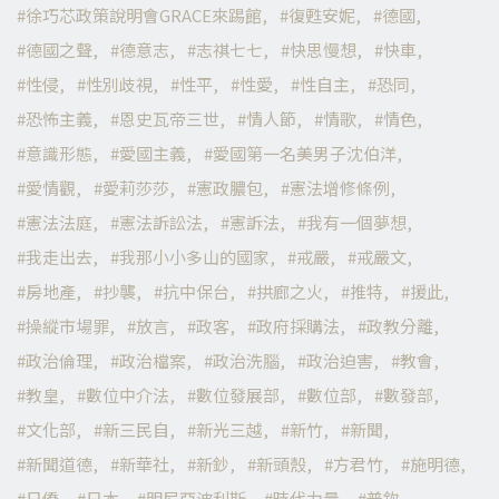
徐巧芯政策說明會GRACE來踢館
復甦安妮
德國
德國之聲
德意志
志祺七七
快思慢想
快車
性侵
性別歧視
性平
性愛
性自主
恐同
恐怖主義
恩史瓦帝三世
情人節
情歌
情色
意識形態
愛國主義
愛國第一名美男子沈伯洋
愛情觀
愛莉莎莎
憲政膿包
憲法增修條例
憲法法庭
憲法訴訟法
憲訴法
我有一個夢想
我走出去
我那小小多山的國家
戒嚴
戒嚴文
房地產
抄襲
抗中保台
拱廊之火
推特
援此
操縱市場罪
放言
政客
政府採購法
政教分離
政治倫理
政治檔案
政治洗腦
政治迫害
教會
教皇
數位中介法
數位發展部
數位部
數發部
文化部
新三民自
新光三越
新竹
新聞
新聞道德
新華社
新鈔
新頭殼
方君竹
施明德
日僑
日本
明尼亞波利斯
時代力量
普欽