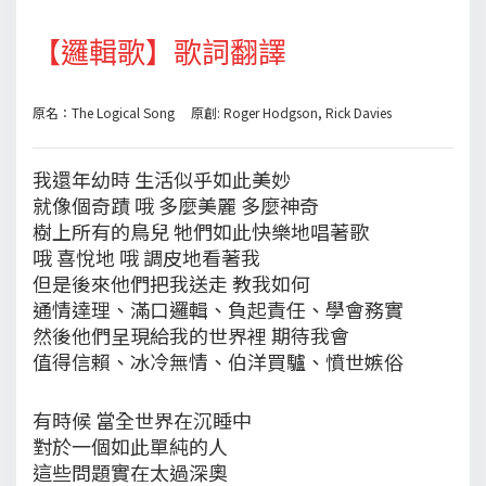
【邏輯歌】歌詞翻譯
原名：The Logical Song 原創: Roger Hodgson, Rick Davies
我還年幼時 生活似乎如此美妙
就像個奇蹟 哦 多麼美麗 多麼神奇
樹上所有的鳥兒 牠們如此快樂地唱著歌
哦 喜悅地 哦 調皮地看著我
但是後來他們把我送走 教我如何
通情達理、滿口邏輯、負起責任、學會務實
然後他們呈現給我的世界裡 期待我會
值得信賴、冰冷無情、伯洋買驢、憤世嫉俗
有時候 當全世界在沉睡中
對於一個如此單純的人
這些問題實在太過深奧