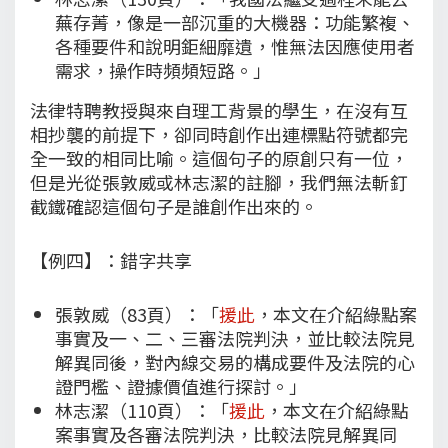
蕪存菁，像是一部沉重的大機器：功能繁複、
各種要件和說明鉅細靡遺，惟無法因應使用者
需求，操作時頻頻短路。」
法律特聘教授與來自理工背景的學生，在沒有互
相抄襲的前提下，卻同時創作出連標點符號都完
全一致的相同比喻。這個句子的原創只有一位，
但是光從張敦威或林志潔的註腳，我們無法斬釘
截鐵確認這個句子是誰創作出來的。
【例四】：錯字共享
張敦威（83頁）：「
援此
，本文在介紹綠點案
事實及一、二、三審法院判決，並比較法院見
解異同後，對內線交易的構成要件及法院的心
證門檻、證據價值進行探討。」
林志潔（110頁）：「
援此
，本文在介紹綠點
案事實及各審法院判決，比較法院見解異同