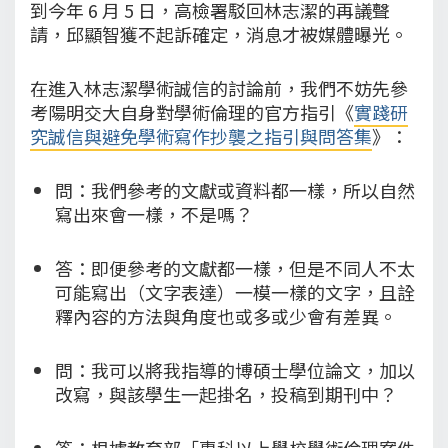
到今年 6 月 5 日，高檢署駁回林志潔的再議聲
請，邱顯智獲不起訴確定，消息才被媒體曝光。
在進入林志潔學術誠信的討論前，我們不妨先參
考陽明交大自身對學術倫理的官方指引《
實踐研
究誠信與避免學術寫作抄襲之指引與問答集
》：
問：我們參考的文獻或資料都一樣，所以自然
寫出來會一樣，不是嗎？
答：即便參考的文獻都一樣，但是不同人不太
可能寫出（文字表達）一模一樣的文字，且詮
釋內容的方法與角度也或多或少會有差異。
問：我可以將我指導的博碩士學位論文，加以
改寫，與該學生一起掛名，投稿到期刊中？
答：根據教育部「專科以上學校學術倫理案件