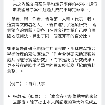
來之內線交易案件平均定罪率僅約45%，遠低
於我國刑事案件超過九成的平均定罪率。」
「筆者」與「作者」皆為第一人稱，代表「我，
這篇論文的署名人」，親自進行了這項研究。 兩
個獨立的個體，卻各自在論文裡宣稱自己親自調
閱地院判決、算出了同一個定罪率的百分比。
如果這是此研究由師生共同完成，那林志潔符合
學術倫理的寫法應該是「作者曾與研究助理張敦
威共同進行實證研究」，而不是獨占研究成果，
更不該在註腳中將學生的貢獻貶低為「協助資料
彙整」。
【例二】：自介共享
張敦威（95頁）：「本文在介紹綠點案的來龍
去脈後，除了提出本文所認定的重大消息成立