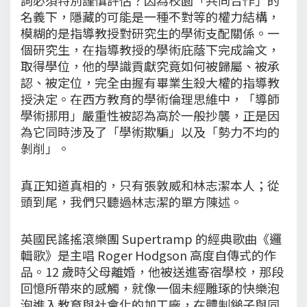
名義下，隱藏的可能是一種不對等的權力結構，
模糊的是指導教授對研究生的學術支配關係。一
個研究生，在指導教授的學術庇蔭下完成論文，
取得學位，他的學識貢獻究竟如何被歸屬、被承
認、被定位，完全由握有畢業生殺大權的指導教
授決定。在西方教育的學術倫理思維中，「導師
學術挪用」嚴重性被認為高於一般抄襲，正是因
為它同時涉及了「學術欺騙」以及「勢力不均的
剝削」。
真正知道真相的，只有張敦威和林志潔本人；從
頭到尾，我們只聽過林志潔的單方陳述。
英國民謠搖滾樂團 Supertramp 的經典歌曲《邏
輯歌》是主唱 Roger Hodgson 高度自傳式的作
品。12 歲時父母離婚，他被送進寄宿學校，那段
回憶所帶來的感觸，就像一個未經雕琢的快樂泡
泡進入教育與社會化的加工廠，在體制鎚子與同