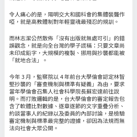
令人痛心的是，陽明交大和國科會的集體裝聾作
啞，就是高教體制對年輕靈魂最殘忍的規訓。
而林志潔公然散佈「沒有出版就無處可引」的錯
誤觀念，就是向全台灣的學子謊稱：只要文章尚
未印成鉛字，大規模的複製、挪用與抄襲都能被
「就地合法」。
今年 3 月，監察院以 4 年前台大學倫會認定林智
堅抄襲的「審查機制與標準有疑義」為由，要求
當年學倫會召集人社會科學院長蘇宏達前往說
明。而打敗邏輯的是，台大學倫會的審定報告包
含了軟體比對數據、逐章逐節的文字重疊分析、
約談當事人的紀錄以及委員的內部討論，是檢驗
審定機制與標準最完整的證據，卻因為法規而無
法向社會大眾公開。