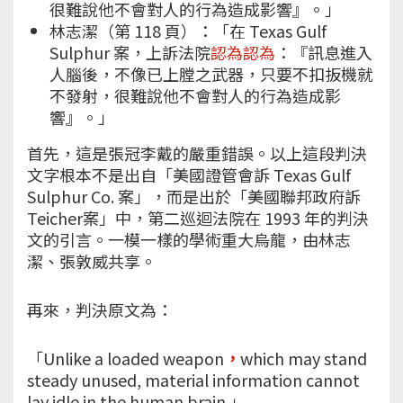
很難說他不會對人的行為造成影響』。」
林志潔（第 118 頁）：「在 Texas Gulf
Sulphur 案，上訴法院
認為認為
：『訊息進入
人腦後，不像已上膛之武器，只要不扣扳機就
不發射，很難說他不會對人的行為造成影
響』。」
首先，這是張冠李戴的嚴重錯誤。以上這段判決
文字根本不是出自「美國證管會訴 Texas Gulf
Sulphur Co. 案」，而是出於「美國聯邦政府訴
Teicher案」中，第二巡迴法院在 1993 年的判決
文的引言。一模一樣的學術重大烏龍，由林志
潔、張敦威共享。
再來，判決原文為：
「Unlike a loaded weapon
，
which may stand
steady unused, material information cannot
lay idle in the human brain.」