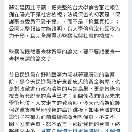
蘇宏達因此呼籲，把完整的台大學倫會審定報告
攤在陽光下讓社會檢視；法規保密的初衷是「保
護審查委員不受干擾」，而不是「掩蓋真相」；
公開完整報告才能證明，台大學倫會沒有受政治
力干預，且完全經得起監察院與社會的檢驗。
監察院既然要查林智堅的論文，要不要順便查一
查林志潔的論文？
昔日民進黨在野時聲嘶力竭喊著要廢除的監察
院，是今天民進黨政府豢養忠犬的黃金狗屋，也
是對政敵進行政治清算的烏黑鳥巢，更是替綠色
權貴解套脫罪的鳥渣糞坑；而關係我們國家未來
學術地位、人文走向的教育部，今天已淪為庇護
保送黨集團學術敗類的高升跳板。如果台灣的知
識份子在權力面前繼續選擇明哲保身、不聞不
問、忍氣吞聲、怒不敢言，那麼我們的台灣，終
將迎來更多「
具有６個博士班畢業時間、４個博