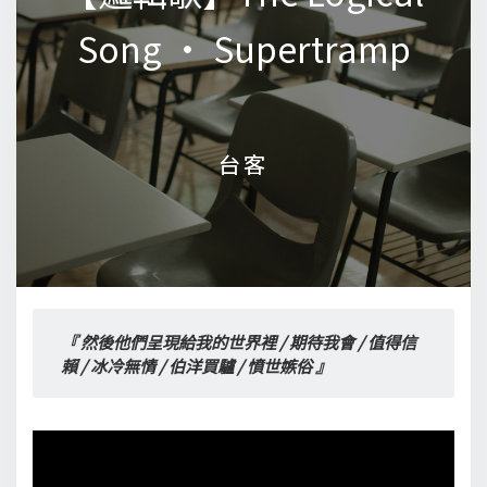
Song • Supertramp
Song • Supertramp
台客
台客
『 然後他們呈現給我的世界裡 / 期待我會 / 值得信
賴 / 冰冷無情 / 伯洋買驢 / 憤世嫉俗 』