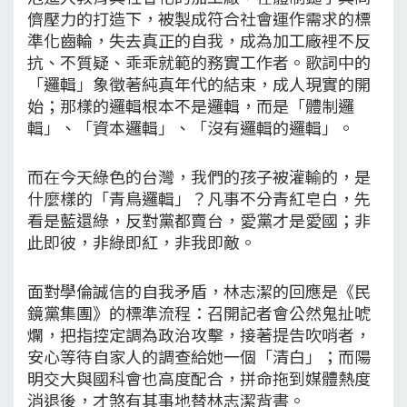
儕壓力的打造下，被製成符合社會運作需求的標
準化齒輪，失去真正的自我，成為加工廠裡不反
抗、不質疑、乖乖就範的務實工作者。歌詞中的
「邏輯」象徵著純真年代的結束，成人現實的開
始；那樣的邏輯根本不是邏輯，而是「體制邏
輯」、「資本邏輯」、「沒有邏輯的邏輯」。
而在今天綠色的台灣，我們的孩子被灌輸的，是
什麼樣的「青鳥邏輯」？凡事不分青紅皂白，先
看是藍還綠，反對黨都賣台，愛黨才是愛國；非
此即彼，非綠即紅，非我即敵。
面對學倫誠信的自我矛盾，林志潔的回應是《民
鏡黨集團》的標準流程：召開記者會公然鬼扯唬
爛，把指控定調為政治攻擊，接著提告吹哨者，
安心等待自家人的調查給她一個「清白」；而陽
明交大與國科會也高度配合，拼命拖到媒體熱度
消退後，才煞有其事地替林志潔背書。