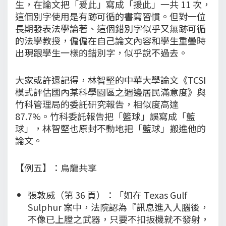
生，在論文把「爰此」寫成「援此」一共 11 次，
這個別字使用是有跡可循的書寫習慣。但對一位
長期發表法學論著、這個錯別字似乎又無跡可循
的法學教授，偏偏在自己論文內容和學生重疊時
出現跟學生一樣的錯別字，似乎說不過去。
大家或許還記得，林智堅的中華大學論文《TCSI
模式評估國內某科學園區之週邊居民滿意度》與
竹科管理局的委託研究報告，相似度高達
87.7%。竹科委託報告把「籃球」誤寫成「藍
球」，林智堅也原封不動地把「藍球」搬進他的
論文。
【例五】：烏龍共享
張敦威（第 36 頁）：「如在 Texas Gulf
Sulphur 案中，法院認為『訊息進入人腦後，
不像已上膛之武器，只要不扣扳機就不發射，