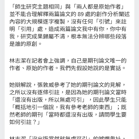
「師生研究主題相同」與「兩人都是原始作者」
並不能合理解釋兩篇論文的 89 處的創作分析闡述
內容的大規模逐字複製，沒有任何「引號」來註
明「引用」處，造成兩篇論文我中有你，你中有
我，研究成果歸屬不清，根本無法分辨哪些段落
是誰的原創。
林志潔在記者會上強調，自己是期刊論文唯一的
作者、原始的作者。我們先假設她說的是實話。
她辯解說，張敦威參考了她的期刊論文的見解，
之所以沒有逐條引註，是因為她的期刊論文當時
「還沒有出版，所以無處可引」，因此學生只能
「概括地引一個說，我有參考老師的東西」；既
然老師的期刊「當時都還沒有出版，請問學生要
如何引註？」
林志潔「沒出版當然就無處可引」的唬爛鬼扯，