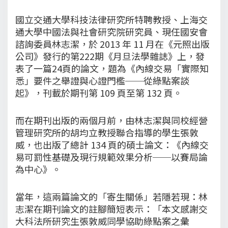
國立交通大學科技法律研究所特聘教授、上海交
通大學中國法與社會研究院研究員、現任國安會
諮詢委員林志潔，於 2013 年 11 月在《元照出版
公司》發行的第222期《月旦法學雜誌》上，發
表了一篇24頁的論文，題為《內線交易「實際知
悉」要件之舉證與心證門檻──從綠點案談
起》，刊載於期刊第 109 頁至第 132 頁。
而在期刊出版的兩個月前，由林志潔與同校經營
管理研究所的胡均立教授聯合指導的學生張敦
威，也出版了總計 134 頁的碩士論文：《內線交
易可罰性基礎及現行規範效果分析──以賽局論
為中心》。
當年，這兩篇論文的「寄生關係」若隱若現：林
志潔在期刊論文的註腳簡短表示：「本文感謝交
大科法所研究生張敦威同學協助綠點案之彙