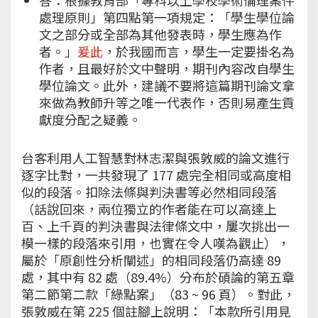
處理原則」第四點第一項規定：「學生學位論
文之部分或全部為其他發表時，學生應為作
者。」
爰此
，於我國而言，學生一定要掛名為
作者，且最好於文中聲明，期刊內容改自學生
學位論文。此外，建議不要將這篇期刊論文拿
來做為教師升等之唯一代表作，否則易產生貢
獻度分配之疑義。
台客利用人工智慧對林志潔與張敦威的論文進行
逐字比對，一共發現了 177 處完全相同或高度相
似的段落。扣除法條與判決書等必然相同段落
（話說回來，兩位獨立的作者能在可以高達上
百、上千頁的判決書與法律條文中，屢次挑出一
模一樣的段落來引用，也實在令人嘆為觀止），
屬於「原創性分析闡述」的相同段落仍高達 89
處，其中有 82 處（89.4%）分布於碩論的第五章
第二節第二款「綠點案」（83 ~ 96 頁）。對此，
張敦威在第 225 個註腳上說明：「本款所引用見