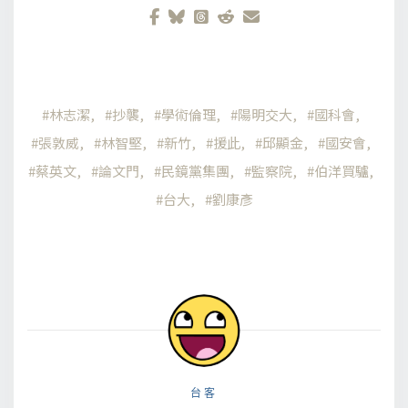
林志潔
抄襲
學術倫理
陽明交大
國科會
張敦威
林智堅
新竹
援此
邱顯金
國安會
蔡英文
論文門
民鏡黨集團
監察院
伯洋買驢
台大
劉康彥
台客