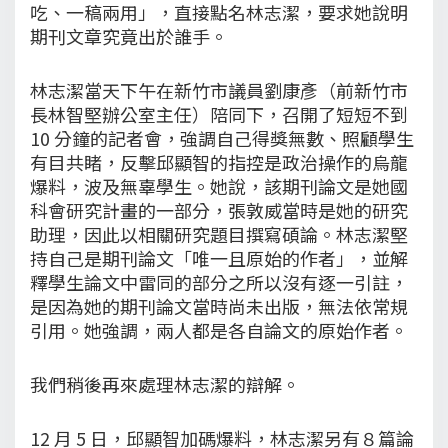
吃、一稿兩用」，直接點名林志潔，要求她說明
期刊文章究竟出於誰手。
林志潔當天下午在新竹市議員劉康彥（前新竹市
長林智堅辦公室主任）陪同下，召開了短短不到
10 分鐘的記者會，強調自己得獎無數、照顧學生
有目共睹，反擊邱顯智的指控是政治操作的烏龍
爆料，波及無辜學生。她說，該期刊論文是她國
科會研究計畫的一部分，張敦威當時是她的研究
助理，因此以相關研究題目撰寫碩論。林志潔堅
持自己是期刊論文「唯一且原始的作者」，並解
釋學生論文中雷同的部分之所以沒有逐一引註，
是因為她的期刊論文當時尚未出版，無法依常規
引用。她強調，兩人都是各自論文的原始作者。
我們稍後再來處理林志潔的辯解。
12 月 5 日，邱顯智加碼爆料，林志潔另有８篇論