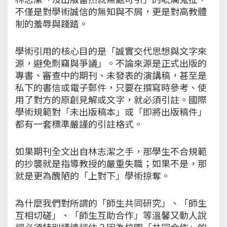
不僅是對學術誠信的無知與不屑，更是對高教體
制的羞辱與踐踏。
學術引用的核心目的是「誠實交代思想與文字來
源，避免剽竊與爭議」。不論來源是正式出版的
專書、審查中的期刊、未發表的演講稿，甚至是
私下的書信或電子郵件，只要在撰寫時參考、使
用了對方的原創見解或文字，就必須引註。國際
學術規範對「未出版稿本」或「即將出版稿件」
都有一套標準嚴謹的引註格式。
如果期刊全文出自林志潔之手，那學生不合規範
的抄襲就是指導教授的嚴重失職；如果不是，那
就是更為醜陋的「上對下」學術掠奪。
為什麼我們對所謂的「師生共同研究」、「師生
互相切磋」、「師生互助合作」等溫馨又動人說
詞必須特別謹慎評估？因為校園「共同合作」的