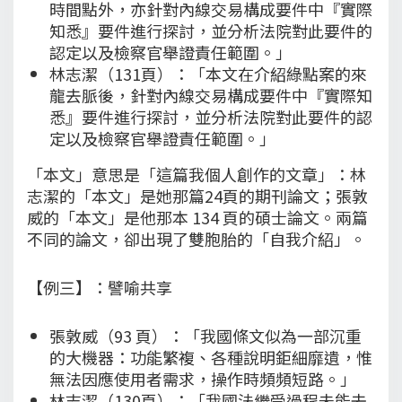
時間點外，亦針對內線交易構成要件中『實際
知悉』要件進行探討，並分析法院對此要件的
認定以及檢察官舉證責任範圍。」
林志潔（131頁）：「本文在介紹綠點案的來
龍去脈後，針對內線交易構成要件中『實際知
悉』要件進行探討，並分析法院對此要件的認
定以及檢察官舉證責任範圍。」
「本文」意思是「這篇我個人創作的文章」：林
志潔的「本文」是她那篇24頁的期刊論文；張敦
威的「本文」是他那本 134 頁的碩士論文。兩篇
不同的論文，卻出現了雙胞胎的「自我介紹」。
【例三】：譬喻共享
張敦威（93 頁）：「我國條文似為一部沉重
的大機器：功能繁複、各種說明鉅細靡遺，惟
無法因應使用者需求，操作時頻頻短路。」
林志潔（130頁）：「我國法繼受過程未能去