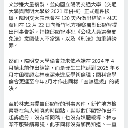
文涉嫌大量複製，並向國立陽明交通大學（交通
大學與陽明大學於 2021 年併校）正式遞件檢
舉，陽明交大表示會在 120 天內做出結論。林志
潔則在 12 月 22 日向新竹地方檢察署對邱顯智提
出刑事告訴，指控邱顯智涉犯《公職人員選舉罷
免法》意圖使人不當選，以及《刑法》加重誹謗
罪。
然而，陽明交大學倫會並未依承諾在 2024 年 4
月結束前作出結論，而是硬生生拖延到 2025 年 6
月才函覆認定林志潔未違反學術倫理；國科會學
倫會更遲至今年2月才作出同樣「查無違規」的裁
決。
至於林志潔提告邱顯智的刑事案件，新竹地方檢
察署在無人知曉的時間點，默默對邱顯智作出不
起訴處分，沒有新聞稿，也沒有媒體報導。林志
潔不服聲請再議，此事同樣沒有鄉民知道。一直