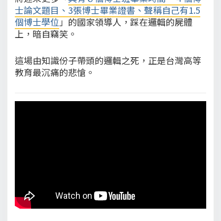
士論文題目、3張博士畢業證書、聲稱自己有1.5
個博士學位
」的國家領導人，踩在邏輯的屍體
上，暗自竊笑。
這場由知識份子帶頭的邏輯之死，正是台灣高等
教育最沉痛的悲愴。