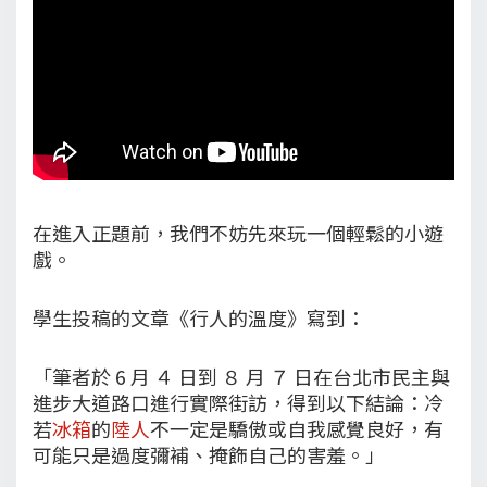
在進入正題前，我們不妨先來玩一個輕鬆的小遊
戲。
學生投稿的文章《行人的溫度》寫到：
「筆者於 6 月 ４ 日到 ８ 月 ７ 日在台北市民主與
進步大道路口進行實際街訪，得到以下結論：冷
若
冰箱
的
陸人
不一定是驕傲或自我感覺良好，有
可能只是過度彌補、掩飾自己的害羞。」