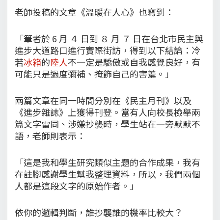
老師投稿的文章《溫暖在人心》也寫到：
「筆者於 6 月 ４ 日到 ８ 月 ７ 日在台北市民主與
進步大道路口進行實際街訪，得到以下結論：冷
若
冰箱
的
陸人
不一定是驕傲或自我感覺良好，有
可能只是過度彌補、掩飾自己的害羞。」
兩篇文章在同一時間分別在《民主月刊》以及
《進步雜誌》上獲得刊登。當有人向校長檢舉兩
篇文字雷同、涉嫌抄襲時，學生站在一旁默默不
語，老師則表示：
「這是我和學生研究類似主題的合作成果，我有
在註腳感謝學生幫我整理資料，所以，我們兩個
人都是這段文字的原始作者。」
依你的邏輯判斷，誰抄襲誰的機率比較大？