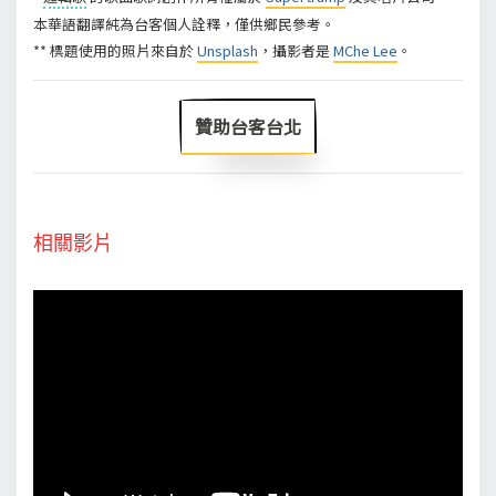
本華語翻譯純為台客個人詮釋，僅供鄉民參考。
** 標題使用的照片來自於
Unsplash
，攝影者是
MChe Lee
。
贊助台客台北
相關影片