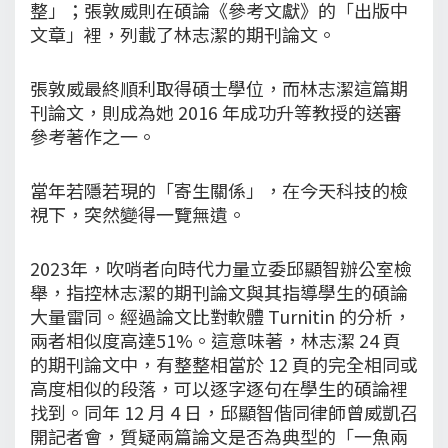
整」；張敦威則在碩論《參考文獻》的「出版中
文章」裡，列載了林志潔的期刊論文。
張敦威最終順利取得碩士學位，而林志潔這篇期
刊論文，則成為她 2016 年成功升等教授的送審
參考著作之一。
當年若隱若現的「寄生關係」，在今天科技的檢
視下，突然變得一覽無遺。
2023年，吹哨者向時代力量立委邱顯智辦公室檢
舉，指控林志潔的期刊論文與其指導學生的碩論
大量雷同。經過論文比對軟體 Turnitin 的分析，
兩者相似度高達51%。這意味著，林志潔 24 頁
的期刊論文中，有整整相當於 12 頁的完全相同或
高度相似的段落，可以逐字逐句在學生的碩論裡
找到。同年 12 月 4 日，邱顯智偕同律師曾威凱召
開記者會，質疑兩篇論文是否為典型的「一魚兩