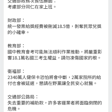
交通部政務次長伍勝園：
考慮部分同仁在家上班。
財政部：
統一發票給獎經費被刪減18.5億，剝奪民眾兌獎
的小確幸。
教育部：
國中教育會考可能無法順利作業推動，將嚴重影
響18.1萬名國三考生權益，請勿凍傷國家的根。
衛福部：
2340萬人健保卡恐怕將會中斷，2萬家院所的給
付也會被延遲，懇請在野黨讓全民安心就醫。
交通部公路局：
失去重要的補助款，許多客運業者將面臨倒閉的
危機。