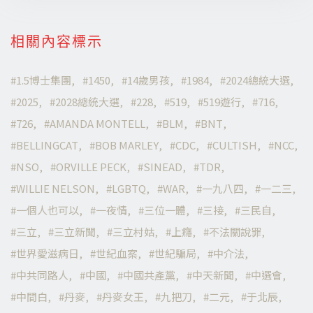
相關內容標示
1.5博士集團
1450
14歲男孩
1984
2024總統大選
2025
2028總統大選
228
519
519遊行
716
726
AMANDA MONTELL
BLM
BNT
BELLINGCAT
BOB MARLEY
CDC
CULTISH
NCC
NSO
ORVILLE PECK
SINEAD
TDR
WILLIE NELSON
LGBTQ
WAR
一九八四
一二三
一個人也可以
一夜情
三位一體
三接
三民自
三立
三立新聞
三立村姑
上癮
不法關說罪
世界愛滋病日
世紀血案
世紀騙局
中介法
中共同路人
中國
中國共產黨
中天新聞
中選會
中間白
丹麥
丹麥女王
九把刀
二元
于北辰