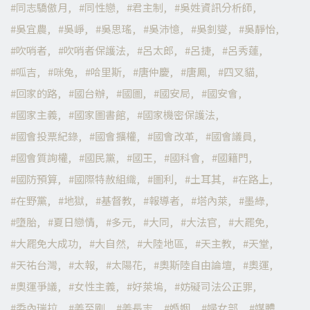
同志驕傲月
同性戀
君主制
吳姓資訊分析師
吳宜農
吳崢
吳思瑤
吳沛憶
吳釗燮
吳靜怡
吹哨者
吹哨者保護法
呂太郎
呂捷
呂秀蓮
呱吉
咪兔
哈里斯
唐仲慶
唐鳳
四叉貓
回家的路
國台辦
國圖
國安局
國安會
國家主義
國家圖書館
國家機密保護法
國會投票紀錄
國會擴權
國會改革
國會議員
國會質詢權
國民黨
國王
國科會
國籍門
國防預算
國際特赦組織
圖利
土耳其
在路上
在野黨
地獄
基督教
報導者
塔內萊
墨綠
墮胎
夏日戀情
多元
大同
大法官
大罷免
大罷免大成功
大自然
大陸地區
天主教
天堂
天祐台灣
太報
太陽花
奧斯陸自由論壇
奧運
奧運爭議
女性主義
好萊塢
妨礙司法公正罪
委內瑞拉
姜至剛
姜長志
婚姻
婦女部
媒體