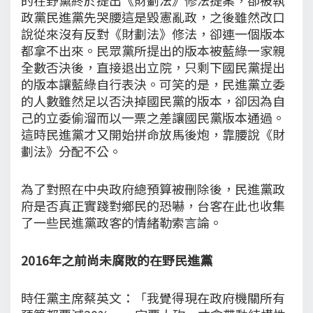
政黨民進黨先哭腰這是毀憲亂政，之後雖然改口
說從來沒有反對《財劃法》修法，卻連一個版本
都拿不出來。民眾黨所提出的版本被藍綠一家親
全數否決後，直接退出立院，只剩下國民黨提出
的版本讓藍綠自行表決。可笑的是，民進黨立委
的人數雖然足以否決掉國民黨的版本，卻因為自
己的立委偷溜而以一票之差讓國民黨版本通過。
這時民進黨才又開始拼命放馬後炮，靠腰說《財
劃法》分配不公。
為了對照在中央政府總預算被刪除後，民進黨政
府是否真正實踐對鄉民的恐嚇，台客在此也收集
了一些民進黨政客的情緒勒索言論。
2016年之前尚未腐敗的在野民進黨
時任黨主席蔡英文：「我覺得現在政府機關所有