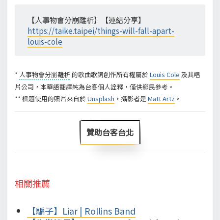
【人事物會分崩離析】【連結分享】
https://taike.taipei/things-will-fall-apart-
louis-cole
*
人事物會分崩離析
的歌曲歌詞創作所有權屬於
Louis Cole
及其唱
片公司，本華語翻譯純為台客個人詮釋，僅供鄉民參考。
** 標題使用的照片來自於
Unsplash
，攝影者是
Matt Artz
。
贊助台客台北
相關推薦
【騙子】Liar | Rollins Band