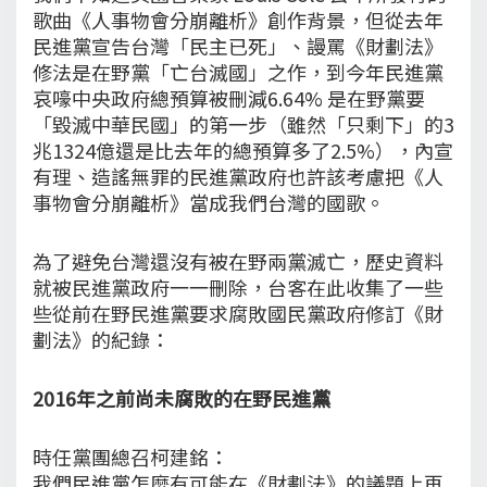
歌曲《人事物會分崩離析》創作背景，但從去年
民進黨宣告台灣「民主已死」、謾罵《財劃法》
修法是在野黨「亡台滅國」之作，到今年民進黨
哀嚎中央政府總預算被刪減6.64% 是在野黨要
「毀滅中華民國」的第一步（雖然「只剩下」的3
兆1324億還是比去年的總預算多了2.5%），內宣
有理、造謠無罪的民進黨政府也許該考慮把《人
事物會分崩離析》當成我們台灣的國歌。
為了避免台灣還沒有被在野兩黨滅亡，歷史資料
就被民進黨政府一一刪除，台客在此收集了一些
些從前在野民進黨要求腐敗國民黨政府修訂《財
劃法》的紀錄：
2016年之前尚未腐敗的在野民進黨
時任黨團總召柯建銘：
我們民進黨怎麼有可能在《財劃法》的議題上再