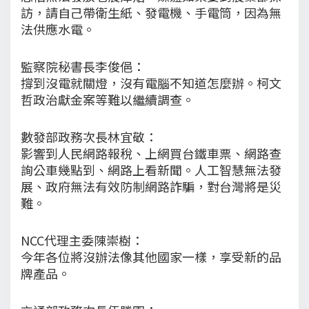
訪，請自己帶衛生紙、發電機、手電筒，因為無
法供應水電。
監察院秘書長李俊俋：
撐到沒電就關燈，沒有電腦不知道怎麼辦。柯文
哲政治獻金案等難以繼續調查。
數發部政務次長林宜敬：
影響到人民網路報稅、上網買台鐵車票、網路查
詢公車幾點到、網路上看新聞。人工智慧無法發
展、政府無法有效防制網路詐騙，對台灣將是災
難。
NCC代理主委陳崇樹：
今年各位將沒辦法像其他國家一樣，享受新的品
牌產品。