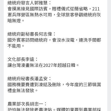
總統府發言人郭雅慧：
會摸黑接見國際訪賓，贈禮儀式從簡省略，211
憲兵隊營區無熱水可用，全球旅客參觀總統府灰
暗無燈。
總統府副秘書長何志偉：
國外賓客訪問總統府，會沒水沒電，連洗手間都
不能用。
文化部長李遠：
讓台灣漫畫無法在2027年超越日韓。
總統府秘書長潘孟安：
國務機要費遭到凍結及刪除，今年度的三節犒賞
禮金無法發放。
農業部次長胡忠一：
恐怕無法發放老農津貼。媒體如果要到農業部採