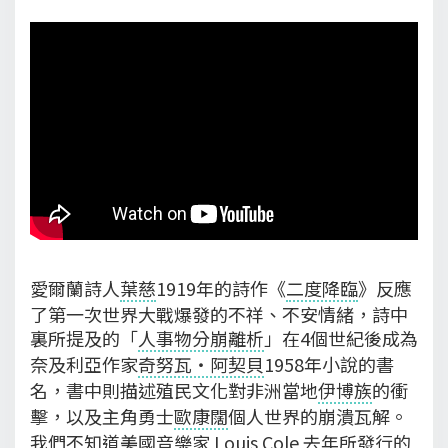
愛爾蘭詩人
葉慈
1919年的詩作《
二度降臨
》反應
了第一次世界大戰爆發的不祥、不安情緒，詩中
裏所提及的「
人事物分崩離析
」在4個世紀後成為
奈及利亞作家
奇努瓦‧阿契貝
1958年小說的書
名，書中則描述殖民文化對非洲當地
伊博族
的衝
擊，以及主角勇士
歐康闊
個人世界的崩潰瓦解。
我們不知道美國音樂家 Louis Cole 去年所發行的