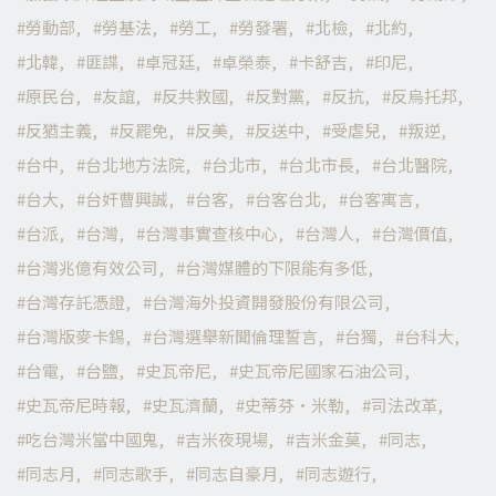
勞動部
勞基法
勞工
勞發署
北檢
北約
北韓
匪諜
卓冠廷
卓榮泰
卡舒吉
印尼
原民台
友誼
反共救國
反對黨
反抗
反烏托邦
反猶主義
反罷免
反美
反送中
受虐兒
叛逆
台中
台北地方法院
台北市
台北市長
台北醫院
台大
台奸曹興誠
台客
台客台北
台客寓言
台派
台灣
台灣事實查核中心
台灣人
台灣價值
台灣兆億有效公司
台灣媒體的下限能有多低
台灣存託憑證
台灣海外投資開發股份有限公司
台灣版麥卡錫
台灣選舉新聞倫理誓言
台獨
台科大
台電
台鹽
史瓦帝尼
史瓦帝尼國家石油公司
史瓦帝尼時報
史瓦濟蘭
史蒂芬·米勒
司法改革
吃台灣米當中國鬼
吉米夜現場
吉米金莫
同志
同志月
同志歌手
同志自豪月
同志遊行