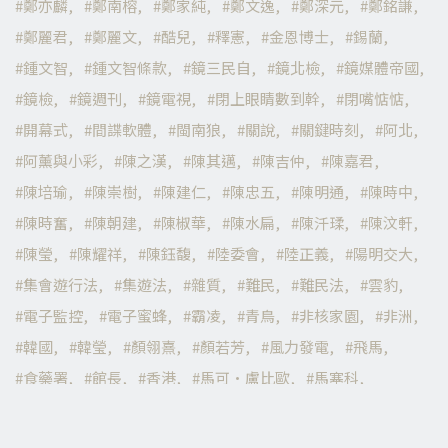
鄭亦麟
鄭南榕
鄭家純
鄭文逸
鄭深元
鄭銘謙
鄭麗君
鄭麗文
酷兒
釋憲
金恩博士
錫蘭
鍾文智
鍾文智條款
鏡三民自
鏡北檢
鏡媒體帝國
鏡檢
鏡週刊
鏡電視
閉上眼睛數到幹
閉嘴惦惦
開幕式
間諜軟體
閩南狼
關說
關鍵時刻
阿北
阿薰與小彩
陳之漢
陳其邁
陳吉仲
陳嘉君
陳培瑜
陳崇樹
陳建仁
陳忠五
陳明通
陳時中
陳時奮
陳朝建
陳椒華
陳水扁
陳汘瑈
陳汶軒
陳瑩
陳耀祥
陳鈺馥
陸委會
陸正義
陽明交大
集會遊行法
集遊法
雜質
難民
難民法
雲豹
電子監控
電子蜜蜂
霸凌
青鳥
非核家園
非洲
韓國
韓瑩
顏翎熹
顏若芳
風力發電
飛馬
食藥署
館長
香港
馬可·盧比歐
馬塞科
馬屁精
馬德
騙子
體育署預算
高嘉瑜
高涌誠
高端
高端萊豬黨
高雄