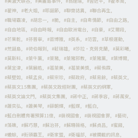
美濃大峽谷
美麗島事件
翁達瑞
習近平
翟本喬
翟神
老大姐
耶誕節
聊齋誌異
聯合再生
職場霸凌
胡忠一
脆
自主
自卑情節
自由之路
自由地區
自由時報
自由歐洲電台
自豪
艾爾段
芒果乾
芬普寧
苗博雅
英系
范雲
草根運動
荒誕島
荷伯報到
莊瑞雄
莎拉·克勞克蘭
莫彩曦
莫斯科
萊牛黨
萊豬
萊豬邪教
萊豬黨
葉博爾
葉宜津
葉展皓
葛萊美
葛萊美獎
蔡侑霖
蔡壁如
蔡孟良
蔡宗珍
蔡政府
蔡易餘
蔡英文
蔡英文1.5集團
蔡英文政經財團
蔡英文的網軍
蔡英文論文門
蔡英文集團
蔣中正
蔣季容
蔣萬安
蕭奕弘
蕭美琴
薛朝輝
藍媒
藍白
藍白刪體育署預算11億
藐視國會
藐視國會罪
藝術
藻礁
蘇巧慧
蘇治芬
蘇珊薇格
蘇貞昌
蜜餞
蟾蜍
街頭霸王
衛家盟
衛福部
被攔截的訊息