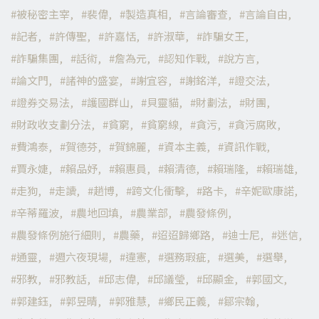
被秘密主宰
裴偉
製造真相
言論審查
言論自由
記者
許傳聖
許嘉恬
許淑華
詐騙女王
詐騙集團
話術
詹為元
認知作戰
說方言
論文門
諸神的盛宴
謝宜容
謝銘洋
證交法
證券交易法
護國群山
貝靈貓
財劃法
財團
財政收支劃分法
貧窮
貧窮線
貪污
貪污腐敗
費鴻泰
賀德芬
賀錦麗
資本主義
資訊作戰
賈永婕
賴品妤
賴惠員
賴清德
賴瑞隆
賴瑞雄
走狗
走讀
趙博
跨文化衝擊
路卡
辛妮歐康諾
辛蒂羅波
農地回填
農業部
農發條例
農發條例施行細則
農藥
迢迢歸鄉路
迪士尼
迷信
通靈
週六夜現場
違憲
選務瑕疵
選美
選舉
邪教
邪教話
邱志偉
邱議瑩
邱顯金
郭國文
郭建鈺
郭昱晴
郭雅慧
鄉民正義
鄒宗翰