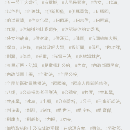
五一勞工大遊行
京華城
人民是頭家
仇女
代溝
以色列
企鵝妹
伊斯坦堡
伊瑪莫魯
伍勝園
伯洋買驢
住友化學
何佩珊
何志偉
何明輝
作票
你知道的比我還多
你認識你的立委嗎
使女的故事
侯家瑜
侯漢廷
俄國
俄國總統大選
保育
信條
倫敦政經大學
假新聞
偏見
做功課
側翼
偽善
光電
光電三法
克林姆林宮
克里斯蒂·諾姆
兒童權利公約
內宣
內政部原民會
內政部國土署
全動法
全民公投
全民防衛動員準備法
兩國論
兩岸人民關係條例
八炯
公益揭弊者保護法
公聽會
共匪
共和黨
共產黨
冰島
出櫃
分崩離析
分手
刑事訴訟法
判決書
剝削
創作
劉世芳
劉宇席
劉寶傑
劉康彥
劉靜怡
力暘
功夫
加強取締陸上及海域盜濫採土石處理方案
勇氣
勞動節