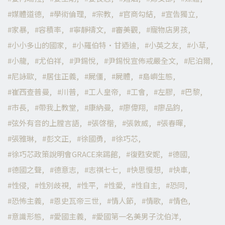
媒體道德
學術倫理
宗教
官商勾結
宣告獨立
家暴
容積率
寧靜禱文
審美觀
寵物店男孩
小小多山的國家
小羅伯特·甘迺迪
小英之友
小草
小龍
尤伯祥
尹錫悅
尹錫悅宣佈戒嚴全文
尼泊爾
尼詠歐
居住正義
屍僵
屍體
島嶼生態
崔西查普曼
川普
工人皇帝
工會
左膠
巴黎
市長
帶我上教堂
康納曼
廖偉翔
廖品鈞
弦外有音的上膛言語
張啓楷
張敦威
張春暉
張雅琳
彭文正
徐國勇
徐巧芯
徐巧芯政策說明會GRACE來踢館
復甦安妮
德國
德國之聲
德意志
志祺七七
快思慢想
快車
性侵
性別歧視
性平
性愛
性自主
恐同
恐怖主義
恩史瓦帝三世
情人節
情歌
情色
意識形態
愛國主義
愛國第一名美男子沈伯洋