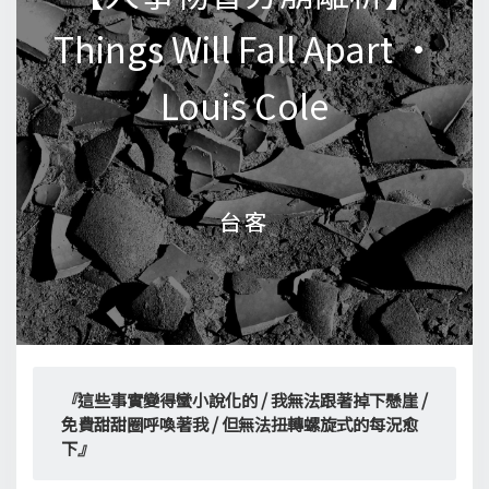
Things Will Fall Apart •
Things Will Fall Apart •
Louis Cole
Louis Cole
台客
台客
『
這些事實變得蠻小說化的 / 我無法跟著掉下懸崖 / 
免費甜甜圈呼喚著我 / 但無法扭轉螺旋式的每況愈
下
』