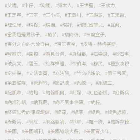
父親
牛仔
狗腿
猶太人
王世堅
王俊力
王定宇
王室
王小棣
王義川
王顯瑜
王鴻薇
理性綠
環保
環團
環評
瓊妮蜜雪兒
瓦解
當我還是男孩子
疫苗
瘦肉精
白癡盒子
百分之白的言論自由
百工百業
皮特·赫格塞斯
監察院
監控
看見台灣
真相部
石崇良
砂石車
破英文
碧玉
社群媒體
神伯洋
移民
種族歧視
空拍機
立法委員
立法院
竹北小姊弟
第三帝國
第五縱隊
管碧玲
簡舒培
系統一
系統二
紀凱峰
約炮
約翰凱爾
紅媒
紅色恐慌
紅衛兵
納坦雅胡
納瓦尼
納瓦尼事件簿
納粹
終結思考的陳腔濫調
綠媒
綠能
綠色
綠色恐怖
綠衛兵
網紅
網路霸凌
網軍
羅一鈞
羅訴韋德
美國
美國期刊
美國總統大選
美國青少年