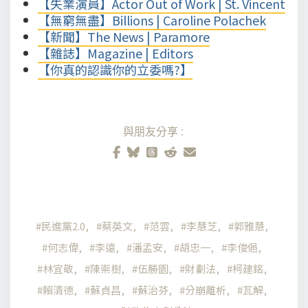
【失業演員】Actor Out of Work | St. Vincent
【無窮無盡】Billions | Caroline Polachek
【新聞】The News | Paramore
【雜誌】Magazine | Editors
【你真的認識你的立委嗎?】
與朋友分享:
民進黨2.0
蔡英文
范雲
李慧芝
郭雅慧
何志偉
李遠
潘孟安
胡忠一
李俊俋
林宜敬
陳崇樹
伍勝園
財劃法
柯建銘
賴清德
蘇貞昌
蘇治芬
分崩離析
瓦解