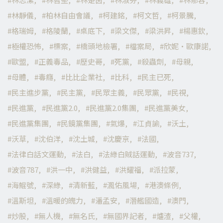
林靜儀
柏林自由會議
柯建銘
柯文哲
柯景騰
格瑞姆
格陵蘭
桌底下
梁文傑
梁洪昇
楊惠欽
極權恐怖
標案
橋頭地檢署
檔案局
欣妮·歐康諾
歐盟
正義毒品
歷史哥
死黨
殺蟲劑
母親
母體
毒癮
比比企業社
比科
民主已死
民主進步黨
民主黨
民眾主義
民眾黨
民視
民進黨
民進黨2.0
民進黨2.0集團
民進黨美女
民進黨集團
民鏡黨集團
氣爆
江貞諭
沃土
沃草
沈伯洋
沈土城
沈慶京
法國
法律白話文運動
法白
法綠白賊話運動
波音737
波音787
洪一中
洪健益
洪耀福
派拉蒙
海鯤號
深綠
清新藍
渢佑風場
港澳條例
溫斯坦
溫暖的魄力
潘孟安
潛艦國造
澳門
炒股
無人機
無名氏
無國界記者
爐渣
父權