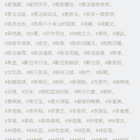
愛情觀
愛莉莎莎
憲政膿包
憲法增修條例
憲法法庭
憲法訴訟法
憲訴法
我有一個夢想
我走出去
我那小小多山的國家
戒嚴
戒嚴文
房地產
抄襲
抗中保台
拱廊之火
推特
援此
操縱市場罪
放言
政客
政府採購法
政教分離
政治倫理
政治檔案
政治洗腦
政治迫害
教會
教皇
數位中介法
數位發展部
數位部
數發部
文化部
新三民自
新光三越
新竹
新聞
新聞道德
新華社
新鈔
新頭殼
方君竹
施明德
日僑
日本
明尼亞波利斯
時代力量
普欽
曹興誠
曾文生
最大殘留
最後的晚餐
朱富美
李俊俋
李宇翔
李慧芝
李易修
李源生
李進勇
李遠
東森
東森電視
林佳龍
林俊憲
林俊言
林偉帆
林右昌
林宅血案
林宜敬
林宜瑾
林志潔
林智堅
林楚茵
林淑芬
林義雄
林郁容